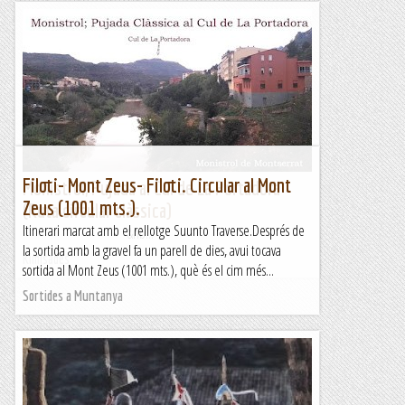
Filoti- Mont Zeus- Filoti. Circular al Mont
Monistrol, Pujada al Cul de La Portadora
Zeus (1001 mts.).
(Ruta circular clàssica)
Itinerari marcat amb el rellotge Suunto Traverse.Després de
&nb...
la sortida amb la gravel fa un parell de dies, avui tocava
Kimisades
sortida al Mont Zeus (1001 mts.), què és el cim més...
Sortides a Muntanya