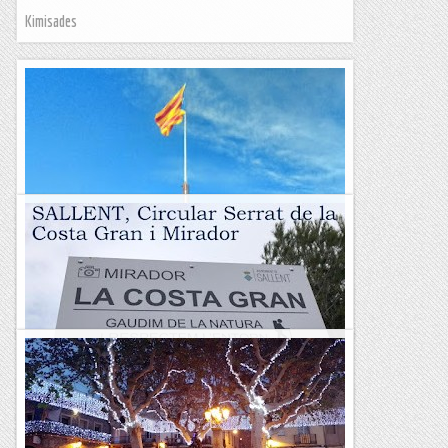
Kimisades
Puig-reig,. Circular del Turó de La Senyera
&nb...
Kimisades
Sallent, circular de la Costa Gran i Mirador
&nb...