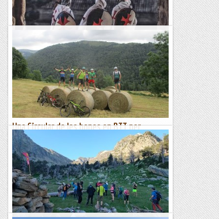
Ametlla Merola .. Circular dels Templàris
&nb...
Kimisades
Una Circular de les bones en BTT per
Camprodon
Ahir a la nit varen caure trons i llamps, i avui ens llavem amb
una bona fresqueta, quin gustàs després de les calorades
d'aquests últims dies. Bé, ens trobem a...
Aire de Muntanyes