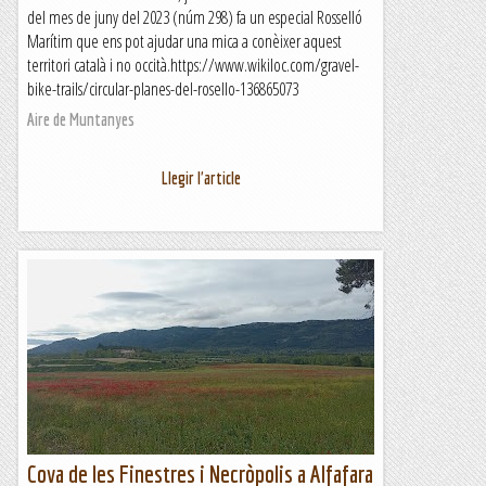
del mes de juny del 2023 (núm 298) fa un especial Rosselló
Marítim que ens pot ajudar una mica a conèixer aquest
territori català i no occità.https://www.wikiloc.com/gravel-
bike-trails/circular-planes-del-rosello-136865073
Aire de Muntanyes
Llegir l'article
Cova de les Finestres i Necròpolis a Alfafara