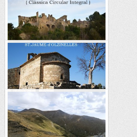
VILOMARA - VALLHONESTA ( Clàssica
Circular Integral )
&nb...
Kimisades
St. fruitós de bages -- circular -- st.jaume
olzinelles
&nb...
Kimisades