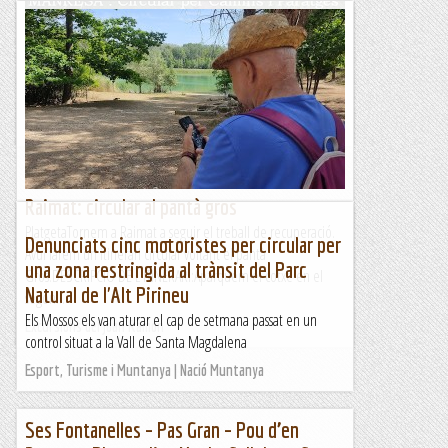
Manresa : Circular per Camins i Paratges,
Divergents i Xulius
&nb...
Kimisades
Raimat: circular al pantà gros
PlatgetaTornem a Raimat a seguir el treball de recuperació.
Denunciats cinc motoristes per circular per
Avui farem un itinerari circular voltant el pantà
una zona restringida al trànsit del Parc
Gros.DESCRIPCIÓ DE L'ITINERARI:Aparquem el cotxe en el
Natural de l'Alt Pirineu
segon...
Els Mossos els van aturar el cap de setmana passat en un
Excursions del Joan Ramon
control situat a la Vall de Santa Magdalena
Esport, Turisme i Muntanya | Nació Muntanya
Ses Fontanelles – Pas Gran – Pou d’en