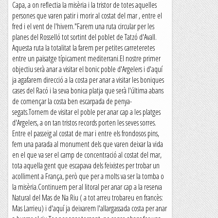
Capa, a on reflectia la misèria i la tristor de totes aquelles
persones que varen patir i morir al costat del mar , entre el
fred i el vent de l'hivern."Farem una ruta circular per les
planes del Rosselló tot sortint del poblet de Tatzó d'Avall.
Aquesta ruta la totalitat la farem per petites carreteretes
entre un paisatge típicament mediterrani.El nostre primer
objectiu serà anar a visitar el bonic poble d'Argelers i d'aquí
ja agafarem direcció a la costa per anar a visitar les boniques
cases del Racó i la seva bonica platja que serà l'última abans
de començar la costa ben escarpada de penya-
segats.Tornem de visitar el poble per anar cap a les platges
d'Argelers, a on tan tristos records porten les seves sorres.
Entre el passeig al costat de mar i entre els frondosos pins,
fem una parada al monument dels que varen deixar la vida
en el que va ser el camp de concentració al costat del mar,
tota aquella gent que escapava dels feixistes per trobar un
acolliment a França, però que per a molts va ser la tomba o
la misèria.Continuem per al litoral per anar cap a la reserva
Natural del Mas de Na Riu ( a tot arreu trobareu en francès:
Mas Larrieu) i d'aquí ja deixarem l'allargassada costa per anar