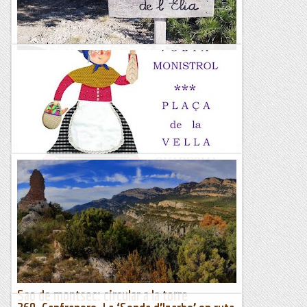
&nb...
Kimisades
L'ESPELT : VOLTA CIRCULAR al MIRADOR de
l'ÈLIA
&nb...
Kimisades
Monistrol: Volta circular de La Vella
Quaresma
&nb...
Kimisades
Sao de montsec: circular a la torre