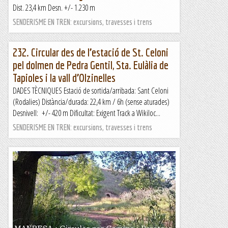
Dist. 23,4 km Desn. +/- 1.230 m
SENDERISME EN TREN: excursions, travesses i trens
232. Circular des de l’estació de St. Celoni
pel dolmen de Pedra Gentil, Sta. Eulàlia de
Tapioles i la vall d’Olzinelles
DADES TÈCNIQUES Estació de sortida/arribada: Sant Celoni
(Rodalies) Distància/durada: 22,4 km / 6h (sense aturades)
Desnivell: +/- 420 m Dificultat: Exigent Track a Wikiloc...
SENDERISME EN TREN: excursions, travesses i trens