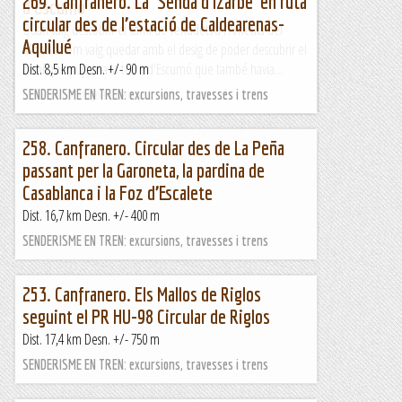
269. Canfranero. La ‘Senda d’Izarbe’ en ruta
d'escumo
circular des de l’estació de Caldearenas-
Quan vaig descobrir el camí de Terradets a l'Ametlla del
Aquilué
Montsec em vaig quedar amb el desig de poder descubrir el
camí que pujava a la torre d'Escumó que també havia...
Dist. 8,5 km Desn. +/- 90 m
Excursions del Joan Ramon
SENDERISME EN TREN: excursions, travesses i trens
258. Canfranero. Circular des de La Peña
passant per la Garoneta, la pardina de
Casablanca i la Foz d’Escalete
Dist. 16,7 km Desn. +/- 400 m
SENDERISME EN TREN: excursions, travesses i trens
253. Canfranero. Els Mallos de Riglos
seguint el PR HU-98 Circular de Riglos
Dist. 17,4 km Desn. +/- 750 m
SENDERISME EN TREN: excursions, travesses i trens