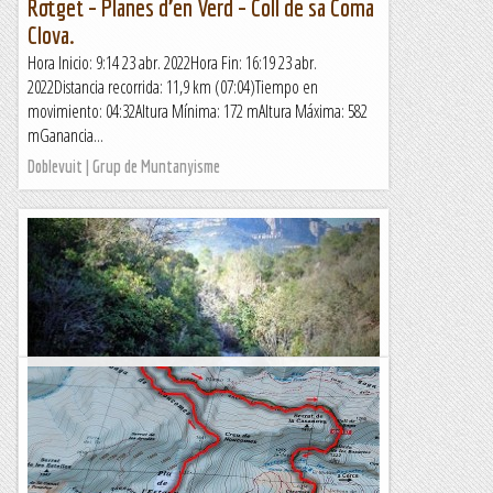
Rotget – Planes d’en Verd – Coll de sa Coma
Clova.
Hora Inicio: 9:14 23 abr. 2022Hora Fin: 16:19 23 abr.
2022Distancia recorrida: 11,9 km (07:04)Tiempo en
movimiento: 04:32Altura Mínima: 172 mAltura Máxima: 582
mGanancia...
Doblevuit | Grup de Muntanyisme
Monistrol : circular estrambòtica
&nb...