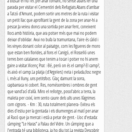
a buscar el riu Tec per anar tornant, no sense abans fer una
parada per visitar el Cementiri dels Refugiats.Abans d'arribar
a Tatzó d'Amunt, podem sortir uns metres de la ruta i visitar
un petit llac que aprofitant la gent de la zona per anar-hi a
pescar.Ja veieu doncs una sortida per anar fent, coneixent
llocs amb història, que ara potser més que mai no podem
deixar d'oblidar. Avui no bufa la tramuntana, l'aire és càlid i
les vinyes donant color al paisatge, com les figueres de moro
que estan ben florides, al fons el Canigó, el Rosselló unes
terres ben catalanes que tenim a tocar i potser no hi anem
gaire a visitar.Vicenç Prat :-Bé, però on és el camp?-El camp?,
és això el camp.La platja (d'Argelers) neta i pelada,fosc negre
i, més al lluny, uns petitsfocs. Glaç damunt la sorra,
capbarraca ni cobert. Res, nomésombres i ombres de gent
que vand'ací d'allà. Miro el rellotge, posol'abric a terra, la
maleta per coixí, iem sento caure dels ulls unes llàgrimes
com cigrons. - Km : 30, ruta totalment planera- Eviteu els
dies d'estiu per la gentada i els diumenges al matí per anar
al Racó que ja mercat i està a petar de gent.- Lloc d'estada:
càmping "Le Haras" a Palau del Vidre. Un càmping que a
l'entrada té una biblioteca, ja ho diu tot.La revista Descobrir