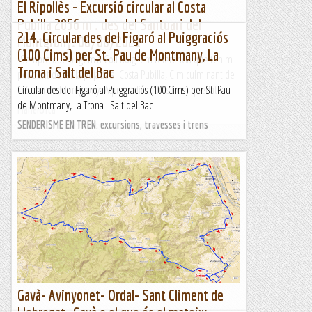
El Ripollès - Excursió circular al Costa
Pubilla 2056 m . des del Santuari del
214. Circular des del Figaró al Puiggraciós
Montgrony. 06/08/2021
(100 Cims) per St. Pau de Montmany, La
Sempre que pugem a Coll Roig fem referència que tenim
Trona i Salt del Bac
pendent de fer la pujada al Costa Pubilla, Cim culminant de
la Serra de Montgrony. Aquests divendres hem quedat...
Circular des del Figaró al Puiggraciós (100 Cims) per St. Pau
de Montmany, La Trona i Salt del Bac
Manel&Ita
SENDERISME EN TREN: excursions, travesses i trens
Gavà- Avinyonet- Ordal- Sant Climent de