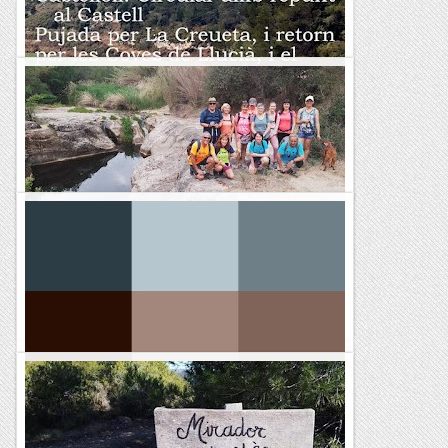
Castellolí, Volta Circular amb repunt al
Castell
&nb...
Kimisades
CIRCULAR NECRÒPOLIS de PERTEGAS
&nb...
Petjacims
Marganell . Passeig Circular de la Vall del
Casot