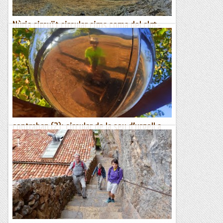
Nùria circuït circular cims coma del clot-
fontnegra-de la pala-àliga.
25/09/21. Agradable excursió circular sortint de l'Alberg del
Pic de Àliga a Núria. Sortint de l'Alberg del Pic de lÀliga, on
podem arribar amb telefèric o caminant, seguim...
Joan asín
contraban (2): circular de la seu d’urgell a
calbinyà
Divendres, 27 d’agost de2021Aquesta caminada és la proposta
anterior a la que vaig fer el dia d’ahir que ha d’enllaçar les
Valls d’Andorra amb la capital de l’Alt...
Excursions del Joan Ramon