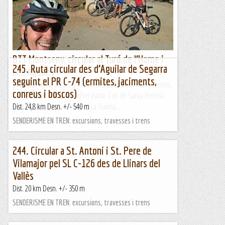
BTT Montseny, circular al Turó de l’Home i
245. Ruta circular des d’Aguilar de Segarra
Les Agudes
seguint el PR C-74 (ermites, jaciments,
Dilluns 29 agost 2022 Sant Esteve Palautordera, Mosqueroles,
conreus i boscos)
Can Riera de Ciuret, Llac d’en Viada, Coll de Santa Helena,
Santa Fe, Coll de Sesferreres, La Traüna,...
Dist. 24,8 km Desn. +/- 540 m
Esqui Montseny
SENDERISME EN TREN: excursions, travesses i trens
244. Circular a St. Antoni i St. Pere de
Vilamajor pel SL C-126 des de Llinars del
Vallès
Dist. 20 km Desn. +/- 350 m
SENDERISME EN TREN: excursions, travesses i trens