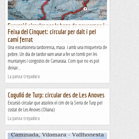
Kimisades
Excursió circular per la baga de noucomes i
Feixa del Cinquet: circular per dalt i pel
les vies mineres.
camí ferrat
9/04/22. Agradable excursió pel Bergadà. El punt de sortida
Una excursioneta tardorenca, maca i amb una miqueteta de
és a uns 100 metres de la Casa Rural Casanova de les
pebre. Un dia de tardor vam anar a fer un tomb per les
Garrigues, on arribarem des del Poble de Cercs....
muntanyes i congostos de Camarasa. Com que no es pot
Joan asín
deixar...
La panxa trepadora
Cogulló de Turp: circular des de Les Anoves
Excursió circular que assoleix el cim de la Serra de Turp pel
costat de Les Anoves (Oliana)
La panxa trepadora