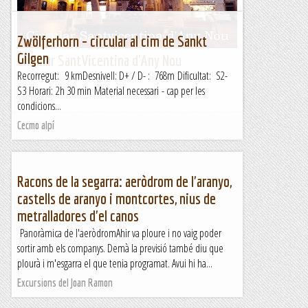
Kimisades
Zwölferhorn – circular al cim de Sankt
Gilgen
Circular SantVicentina d'Any Nou
Recorregut: 9 kmDesnivell: D+ / D- : 768m Dificultat: S2-
&nb...
S3 Horari: 2h 30 min Material necessari - cap per les
Kimisades
condicions...
Cecmo alpí
Racons de la segarra: aeròdrom de l'aranyo,
castells de aranyo i montcortes, nius de
metralladores d'el canos
Panoràmica de l'aeròdromAhir va ploure i no vaig poder
sortir amb els companys. Demà la previsió també diu que
plourà i m'esgarra el que tenia programat. Avui hi ha...
Excursions del Joan Ramon