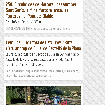
250. Circular des de Martorell passant per
Sant Genís, la Mina Martorellense, les
Torretes i el Pont del Diable
Dist. 10,8 km Desn. +/- 325 m
SENDERISME EN TREN: excursions, travesses i trens
Fem una ullada fora de Catalunya : Ruta
circular prop de Culla de Castelló de la Plana
És una Ruta circular de 40′ prop de Culla en L’Alt Maestrat de
Castelló de la Plana. La ruta passa per la font del Cabrit i
l’ermita de Sant Cristòfol, del...
Fonts naturals, aigua, muntanya i més | rutes, curiositats,
llegendes, experiències, comentaris…