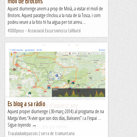
molí de Brotons
Aquest diumenge anem a prop de Moià, a visitar el molí de
Brotons. Aquest paratge s’inclou a la ruta de la Tosca, i com
podeu veure a la foto hi ha aigua per tot arreu....
4000peus - Associació Excursionista Collbató
Es blog a sa ràdio
Preparant el repte d’aquest any
Aquest proper diumenge (30-març-2014) al programa de na
Desprès de la gran experiència de l’any passat, en que vam
Marga Vives “A vivir que son dos días, Baleares” i a l’espai …
fer uns quants quilòmetres i uns quarts ports dels que
Sigue leyendo →
considerem “mítics”, dels que només...
Tracaladadepassos | serra de tramuntana
Malfieten Runs