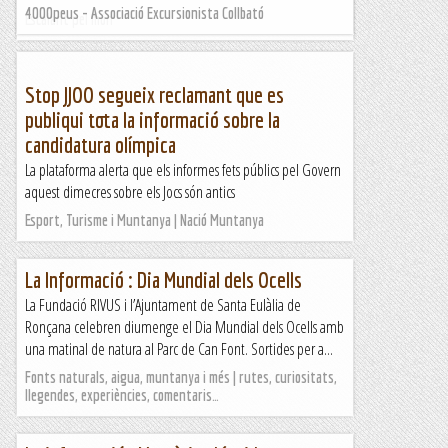
4000peus - Associació Excursionista Collbató
Escalant pel món
Stop JJOO segueix reclamant que es
publiqui tota la informació sobre la
candidatura olímpica
La plataforma alerta que els informes fets públics pel Govern
aquest dimecres sobre els Jocs són antics
Esport, Turisme i Muntanya | Nació Muntanya
La Informació : Dia Mundial dels Ocells
La Fundació RIVUS i l’Ajuntament de Santa Eulàlia de
Ronçana celebren diumenge el Dia Mundial dels Ocells amb
una matinal de natura al Parc de Can Font. Sortides per a...
Fonts naturals, aigua, muntanya i més | rutes, curiositats,
llegendes, experiències, comentaris…