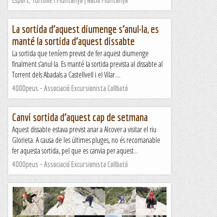
Esport, Turisme i Muntanya | Nació Muntanya
La sortida d’aquest diumenge s’anul·la, es
manté la sortida d’aquest dissabte
La sortida que teníem previst de fer aquest diumenge
finalment s’anul·la. Es manté la sortida prevista al dissabte al
Torrent dels Abadals a Castellvell i el Vilar....
4000peus - Associació Excursionista Collbató
Canvi sortida d’aquest cap de setmana
Aquest dissabte estava previst anar a Alcover a visitar el riu
Glorieta. A causa de les últimes pluges, no és recomanable
fer aquesta sortida, pel que es canvia per aquest...
4000peus - Associació Excursionista Collbató