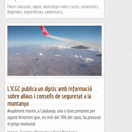
Manel&Ita
Fonts naturals, aigua, muntanya i més | rutes, curiositats,
llegendes, experiències, comentaris…
Aladaglar 1º part. informació pràctica
L'ICGC publica un díptic amb informació
De fet no sé gaire com començar aquesta entrada.… Ens va
sobre allaus i consells de seguretat a la
agradar conèixer aquest lloc remot, autèntic, inalterat i
muntanya
espectacular, que semblava que haguessim anat al...
Anualment moren, a Catalunya, una o dues persones per
Escalant pel món
aquest fenomen que, en més del 70% del casos, ha provocat
el propi involucrat