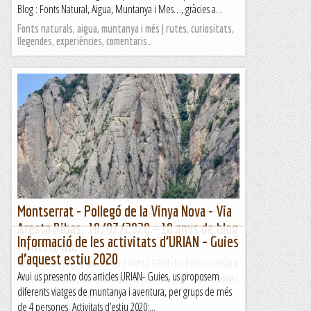
Blog : Fonts Natural, Aigua, Muntanya i Mes…, gràcies a...
Fonts naturals, aigua, muntanya i més | rutes, curiositats,
llegendes, experiències, comentaris…
Montserrat - Pollegó de la Vinya Nova - Via
Aresta Ribas. 10/07/2020 - 10 anys de blog
Informació de les activitats d’URIAN – Guies
Manel & Ita.
d’aquest estiu 2020
Avui fa 10 anys que vàrem fer l'Aresta GAM del Bisbe i tornant
Avui us presento dos articles URIAN- Guies, us proposem
cap a casa ràpids, doncs hi havia la manifestació a Barcelona i
diferents viatges de muntanya i aventura, per grups de més
no podíem fallar, vàrem comentar que...
de 4 persones. Activitats d’estiu 2020:...