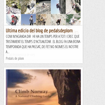
Ultima edicio del blog de pedalsdeplom
Deu anys del blog El col.leccionista de Vies
COM M'AGRADA DIR HI HA UN TEMPS PER A TOT I CREC QUE
19 de juliol de 2009 - 19 de juliol de 2019Ja fa deu anys que
TRISTAMENT EL TEMPS D'ACTUALITZAR EL BLOG FA UNA BONA
vaig començar a crear aquest blog sense tindre gaire be les
TEMPORADA QUE HA PASSAT, DE FET NO NOMES EL NOSTRE
coses massa clares, de com funcionava tot això, de...
A...
El col·leccionista de vies
Pedals de plom