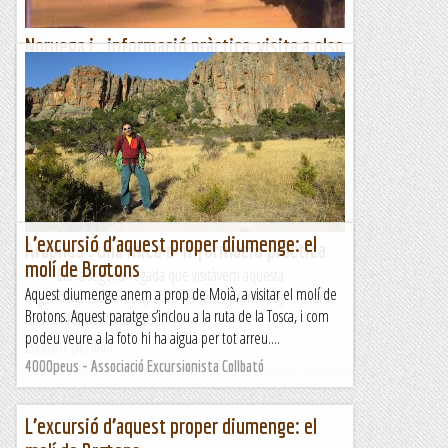
Noruega i . informació pràctica, visita a olso
i escalada a hyggen
Hem pogut fer, escalar, veure i descobrir tantes coses que no
sé com posar-m´hi...En aquests posts sobre Noruega aniré
seguint (més o menys ) un ordre cronològic del que...
Escalant pel món
L’excursió d’aquest proper diumenge: el
Arapiles . una mica d' informació pràctica
molí de Brotons
Era la segona vegada que visitàvem aquesta
Aquest diumenge anem a prop de Moià, a visitar el molí de
llegendària escola. L’any 2003 va ser el primer cop i recordo
Brotons. Aquest paratge s’inclou a la ruta de la Tosca, i com
una contundent frase que...
podeu veure a la foto hi ha aigua per tot arreu....
Escalant pel món
4000peus - Associació Excursionista Collbató
L’excursió d’aquest proper diumenge: el