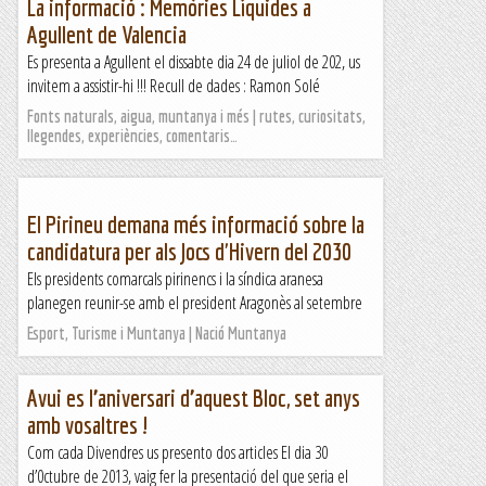
La informació : Memòries Líquides a
Agullent de Valencia
Es presenta a Agullent el dissabte dia 24 de juliol de 202, us
invitem a assistir-hi !!! Recull de dades : Ramon Solé
Fonts naturals, aigua, muntanya i més | rutes, curiositats,
llegendes, experiències, comentaris…
El Pirineu demana més informació sobre la
candidatura per als Jocs d'Hivern del 2030
Els presidents comarcals pirinencs i la síndica aranesa
planegen reunir-se amb el president Aragonès al setembre
Esport, Turisme i Muntanya | Nació Muntanya
Avui es l’aniversari d’aquest Bloc, set anys
amb vosaltres !
Com cada Divendres us presento dos articles El dia 30
d’0ctubre de 2013, vaig fer la presentació del que seria el