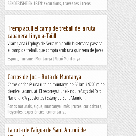
SENDERISME EN TREN: excursions, travesses i trens
Tremp acull el camp de treball de la ruta
cabanera Linyola-Taüll
Vilamitjana i Espluga de Serra van acollir la setmana passada
el camp de treball, que compta amb una quinzena de joves
Esport, Turisme i Muntanya | Nació Muntanya
Carros de foc – Ruta de Muntanya
Carros de foc és una ruta de muntanya de 55 km. i 9200 m de
desnivell acumulat. El recorregut uneix nou refugis del Parc
Nacional d’Aigüestortes i Estany de Sant Maurici,...
Fonts naturals, aigua, muntanya i més | rutes, curiositats,
llegendes, experiències, comentaris…
La ruta de l’aigua de Sant Antoni de