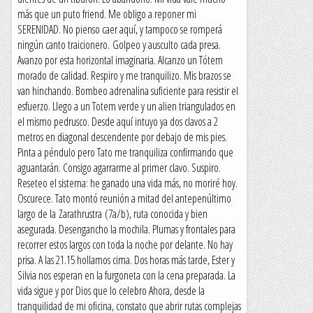
más que un puto friend. Me obligo a reponer mi
SERENIDAD. No pienso caer aquí, y tampoco se romperá
ningún canto traicionero. Golpeo y ausculto cada presa.
Avanzo por esta horizontal imaginaria. Alcanzo un Tótem
morado de calidad. Respiro y me tranquilizo. Mis brazos se
van hinchando. Bombeo adrenalina suficiente para resistir el
esfuerzo. Llego a un Totem verde y un alien triangulados en
el mismo pedrusco. Desde aquí intuyo ya dos clavos a 2
metros en diagonal descendente por debajo de mis pies.
Pinta a péndulo pero Tato me tranquiliza confirmando que
aguantarán. Consigo agarrarme al primer clavo. Suspiro.
Reseteo el sistema: he ganado una vida más, no moriré hoy.
Oscurece. Tato montó reunión a mitad del antepenúltimo
largo de la Zarathrustra (7a/b), ruta conocida y bien
asegurada. Desengancho la mochila. Plumas y frontales para
recorrer estos largos con toda la noche por delante. No hay
prisa. A las 21.15 hollamos cima. Dos horas más tarde, Ester y
Silvia nos esperan en la furgoneta con la cena preparada. La
vida sigue y por Dios que lo celebro Ahora, desde la
tranquilidad de mi oficina, constato que abrir rutas complejas