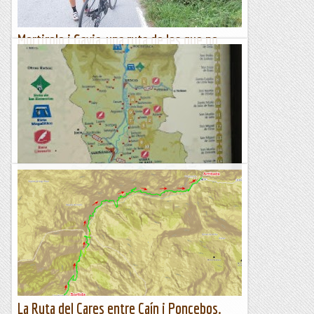
Mortirolo i Gavia, una ruta de les que no
s'obliden
Continuem en la zona de Bormio (Itàlia), el nostre
següent objectiu és la ruta que ens portará al coronar els
mítics ports del Mortirolo i...
Escalant pel món
Esglésies del Serrablo, una ruta de dos dies.
Havíem d’anar a Jaca per la primavera, però tot va quedar
trastocat pel confinament. Vam deixar passar els mesos
d’estiu i hem acabat anant a l’inici de la tardor, quan...
Fragments de camins i curses
La Ruta del Cares entre Caín i Poncebos.