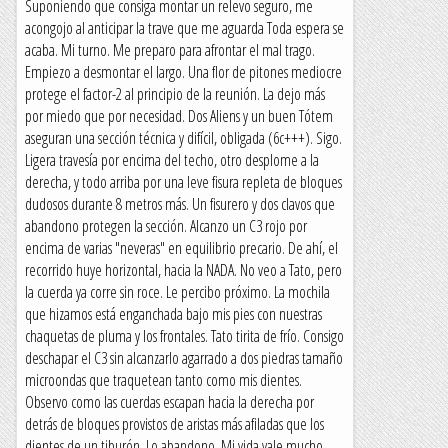
Suponiendo que consiga montar un relevo seguro, me
acongojo al anticipar la trave que me aguarda Toda espera se
acaba. Mi turno. Me preparo para afrontar el mal trago.
Empiezo a desmontar el largo. Una flor de pitones mediocre
protege el factor-2 al principio de la reunión. La dejo más
por miedo que por necesidad. Dos Aliens y un buen Tótem
aseguran una sección técnica y difícil, obligada (6c+++). Sigo.
Ligera travesía por encima del techo, otro desplome a la
derecha, y todo arriba por una leve fisura repleta de bloques
dudosos durante 8 metros más. Un fisurero y dos clavos que
abandono protegen la sección. Alcanzo un C3 rojo por
encima de varias "neveras" en equilibrio precario. De ahí, el
recorrido huye horizontal, hacia la NADA. No veo a Tato, pero
la cuerda ya corre sin roce. Le percibo próximo. La mochila
que hizamos está enganchada bajo mis pies con nuestras
chaquetas de pluma y los frontales. Tato tirita de frío. Consigo
deschapar el C3 sin alcanzarlo agarrado a dos piedras tamaño
microondas que traquetean tanto como mis dientes.
Observo como las cuerdas escapan hacia la derecha por
detrás de bloques provistos de aristas más afiladas que los
dientes de un tiburón. Lo abandono. Mi vida vale mucho