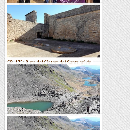
Inauguració de la ruta robert capa a aitona
Fa tres anys vam tenir ocasió d'anar a la Serra Brisa amb en
Pol Galitó que ens va ensenyar els indrets que va fotografiar
en Robert Capa en l0fesinva republicana en el...
Excursions del Joan Ramon
GR-175: Ruta del Cister: del Santuari del
Tallat a Vallbona de les Monges (798 m)
Dissabte 23 d’octubre de 2021Hora de sortida: Set del matí.
Ubicació: Comarca de l’Urgell. Temps aproximat: 3 h (9,4
km) Desnivell: 38 m (acumulat) ...
Maifemcim.cat
Pic carlit (2921 mts) i ruta dels 12 llacs
... a les .5.45 hores ens toca el despertador !! HEm passat nit a