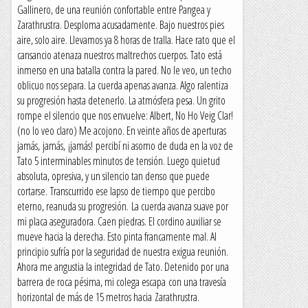
Gallinero, de una reunión confortable entre Pangea y
Zarathrustra. Desploma acusadamente. Bajo nuestros pies
aire, solo aire. Llevamos ya 8 horas de tralla. Hace rato que el
cansancio atenaza nuestros maltrechos cuerpos. Tato está
inmerso en una batalla contra la pared. No le veo, un techo
oblicuo nos separa. La cuerda apenas avanza. Algo ralentiza
su progresión hasta detenerlo. La atmósfera pesa. Un grito
rompe el silencio que nos envuelve: Albert, No Ho Veig Clar!
(no lo veo claro) Me acojono. En veinte años de aperturas
jamás, jamás, ¡jamás! percibí ni asomo de duda en la voz de
Tato 5 interminables minutos de tensión. Luego quietud
absoluta, opresiva, y un silencio tan denso que puede
cortarse. Transcurrido ese lapso de tiempo que percibo
eterno, reanuda su progresión. La cuerda avanza suave por
mi placa aseguradora. Caen piedras. El cordino auxiliar se
mueve hacia la derecha. Esto pinta francamente mal. Al
principio sufría por la seguridad de nuestra exigua reunión.
Ahora me angustia la integridad de Tato. Detenido por una
barrera de roca pésima, mi colega escapa con una travesía
horizontal de más de 15 metros hacia Zarathrustra.