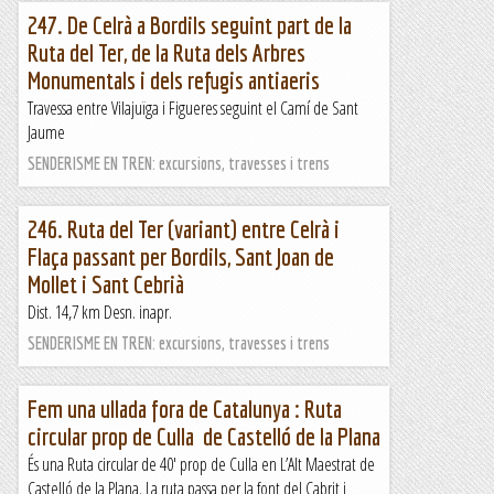
247. De Celrà a Bordils seguint part de la
Ruta del Ter, de la Ruta dels Arbres
Monumentals i dels refugis antiaeris
Travessa entre Vilajuïga i Figueres seguint el Camí de Sant
Jaume
SENDERISME EN TREN: excursions, travesses i trens
246. Ruta del Ter (variant) entre Celrà i
Flaça passant per Bordils, Sant Joan de
Mollet i Sant Cebrià
Dist. 14,7 km Desn. inapr.
SENDERISME EN TREN: excursions, travesses i trens
Fem una ullada fora de Catalunya : Ruta
circular prop de Culla de Castelló de la Plana
És una Ruta circular de 40′ prop de Culla en L’Alt Maestrat de
Castelló de la Plana. La ruta passa per la font del Cabrit i