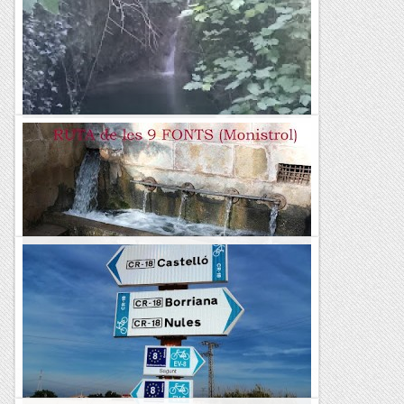
De ruta pel Comtat i Vall d'Alcalà
Fent marxa
De ruta pels pobles d'interior
d'Alacant(Alcoleja,Beniafé,Ares del
Bosc,Benimassot,Benilloba).
Fent marxa
Ruta de les 9 Fonts (Monistrol)
&nb...
Kimisades