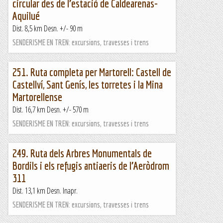
circular des de l’estació de Caldearenas-
Aquilué
Dist. 8,5 km Desn. +/- 90 m
SENDERISME EN TREN: excursions, travesses i trens
251. Ruta completa per Martorell: Castell de
Castellví, Sant Genís, les torretes i la Mina
Martorellense
Dist. 16,7 km Desn. +/- 570 m
SENDERISME EN TREN: excursions, travesses i trens
249. Ruta dels Arbres Monumentals de
Bordils i els refugis antiaeris de l’Aeròdrom
311
Dist. 13,1 km Desn. Inapr.
SENDERISME EN TREN: excursions, travesses i trens