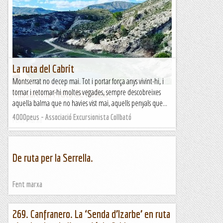
La Ruta de la Seda a la Roca Subirana.
La Roca Subirana, en els verals del Santuari de Lord, vaig
descobrir-la el dia que vaig repetir l'Aresta dels Piteus (per
sortir encara al blog) i, la seva cara sud va atraure'm...
Romàntic Guerrer
La ruta del Cabrit
Montserrat no decep mai. Tot i portar força anys vivint-hi, i
tornar i retornar-hi moltes vegades, sempre descobreixes
Passarel.la i ruta de Relleu
aquella balma que no havies vist mai, aquells penyals que...
4000peus - Associació Excursionista Collbató
Fent marxa
De ruta per la Serrella.
Fent marxa
269. Canfranero. La ‘Senda d’Izarbe’ en ruta