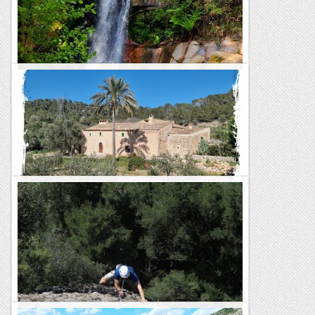
km) Desnivell: 121 m...
Maifemcim.cat
Per les guilleries: ruta dels carboners
El meu gran mestre excursionista, en Manel Cortés, deia que
als de la Catalunya ponentina ens encanta els boscos
frondosos i verds, en canvi els catalans de l'altre vessant els...
Excursions del Joan Ramon
Marratxí – Ruta verde número 2 (Sa
Cimentera)
TrailRunningMallorca – Correr por la isla de Mallorca