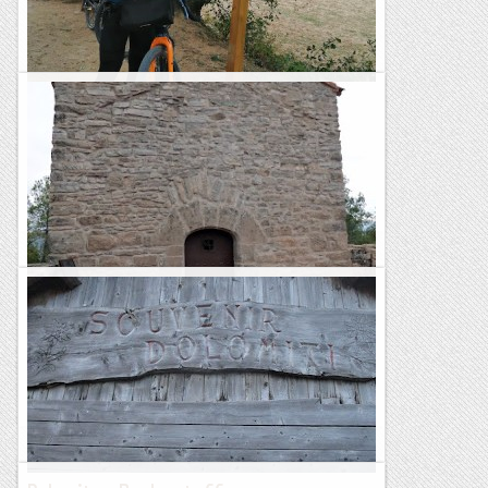
Sils - Fornells de la Selva - Sils. Ruta Gravel.
https://www.wikiloc.com/gravel-bike-trails/sils-fornells-de-
la-selva-sils-152848248Aquest matí anirem cap a la comarca
de la Selva per fer una circular, que ens dura a...
Aire de Muntanyes
Veciana: Ruta de les ermites (658 m)
Dijous 9 de novembre de 2023MatinalHora de sortida: Vuit
del matí. Ubicació: Comarca de l’Anoia. Temps aproximat: 2
h 30 min (6 km) Desnivell: 142 m...
Maifemcim.cat