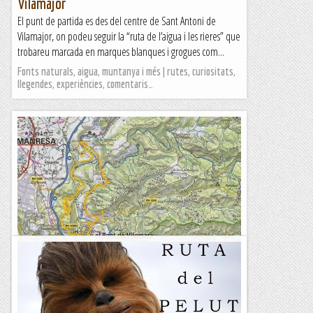
Vilamajor
El punt de partida es des del centre de Sant Antoni de
Vilamajor, on podeu seguir la “ruta de l’aigua i les rieres” que
trobareu marcada en marques blanques i grogues com...
Fonts naturals, aigua, muntanya i més | rutes, curiositats,
llegendes, experiències, comentaris…
Valls del montcau, ruta del terme i llobregat
Alçada mínima: 185mAlçada màxima: 355mDistància: 17,56
kmTemps empleat: 3h30m (parades incloses)Desnivell + :
470mDesnivell - : 470mAvui m’he decidit a fer una...