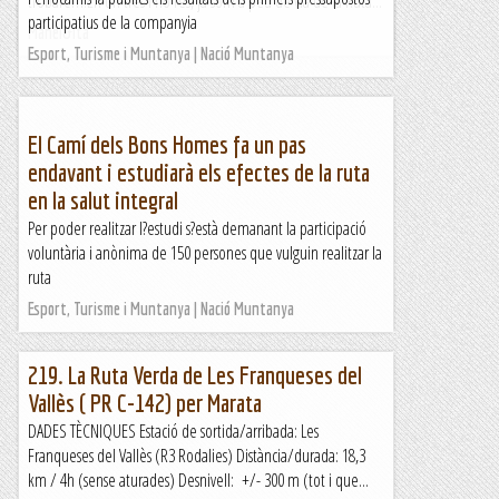
trobarem.En un tres i no res, ja som a peu de via de la Ruta...
participatius de la companyia
Manel&Ita
Esport, Turisme i Muntanya | Nació Muntanya
El Camí dels Bons Homes fa un pas
endavant i estudiarà els efectes de la ruta
en la salut integral
Per poder realitzar l?estudi s?està demanant la participació
voluntària i anònima de 150 persones que vulguin realitzar la
ruta
Esport, Turisme i Muntanya | Nació Muntanya
219. La Ruta Verda de Les Franqueses del
Vallès ( PR C-142) per Marata
DADES TÈCNIQUES Estació de sortida/arribada: Les
Franqueses del Vallès (R3 Rodalies) Distància/durada: 18,3
km / 4h (sense aturades) Desnivell: +/- 300 m (tot i que...