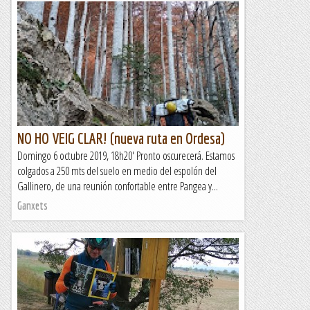
La Ruta dels Tarongers (Castelló) en Gravel
Fa uns anys per al programa Temps d'Aventura (3Cat), el
biker Tomi Misser va fer un programa d'informació turística
de Castelló com a destí ideal per fer tota mena...
Aire de Muntanyes
NO HO VEIG CLAR! (nueva ruta en Ordesa)
Domingo 6 octubre 2019, 18h20' Pronto oscurecerá. Estamos
colgados a 250 mts del suelo en medio del espolón del
Gallinero, de una reunión confortable entre Pangea y...
Ganxets