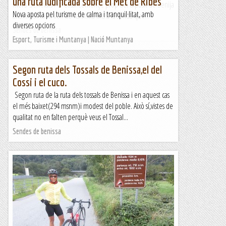
una ruta ludificada sobre el Met de Ribes
Moro-Serrelars i el Cossi.Començe prop del dipòsit de Senija
Nova aposta pel turisme de calma i tranquil·litat, amb
anant pel camí Vell de València fins a la senda que...
diverses opcions
Sendes de benissa
Esport, Turisme i Muntanya | Nació Muntanya
Segon ruta dels Tossals de Benissa,el del
Cossi i el cuco.
Segon ruta de la ruta dels tossals de Benissa i en aquest cas
el més baixet(294 msnm)i modest del poble. Això sí,vistes de
qualitat no en falten perquè veus el Tossal...
Sendes de benissa