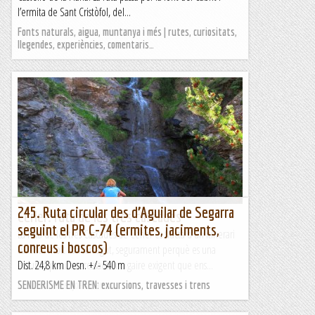
l’ermita de Sant Cristòfol, del...
Fonts naturals, aigua, muntanya i més | rutes, curiositats,
llegendes, experiències, comentaris…
245. Ruta circular des d’Aguilar de Segarra
Cerler: ruta de les tres cascades
seguint el PR C-74 (ermites, jaciments,
La ruta de les tres Cascades de Cerler es tracta d'un itinerari
conreus i boscos)
turístic i molt concorregut, segurament perquè es una
excursió prou interessant i no gaire exigent que ens...
Dist. 24,8 km Desn. +/- 540 m
Excursions del Joan Ramon
SENDERISME EN TREN: excursions, travesses i trens