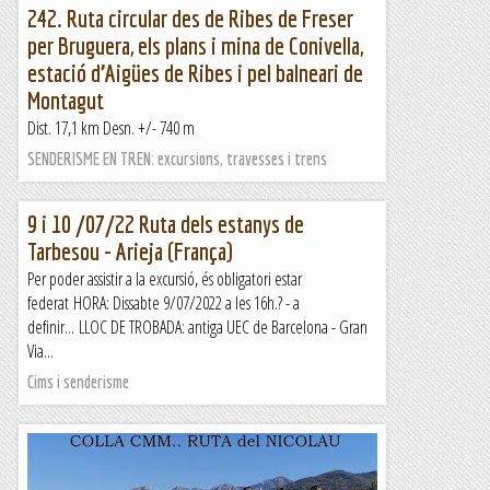
242. Ruta circular des de Ribes de Freser
per Bruguera, els plans i mina de Conivella,
estació d’Aigües de Ribes i pel balneari de
Montagut
Dist. 17,1 km Desn. +/- 740 m
SENDERISME EN TREN: excursions, travesses i trens
9 i 10 /07/22 Ruta dels estanys de
Tarbesou - Arieja (França)
Per poder assistir a la excursió, és obligatori estar
federat HORA: Dissabte 9/07/2022 a les 16h.? - a
definir... LLOC DE TROBADA: antiga UEC de Barcelona - Gran
Via...
Cims i senderisme