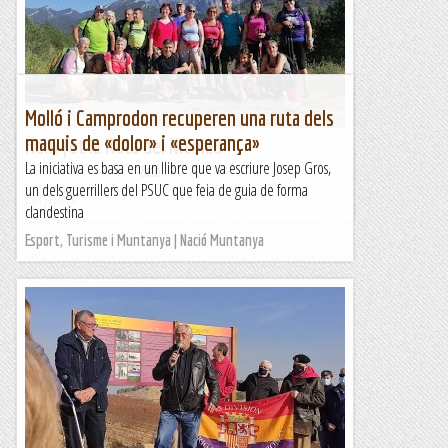
Molló i Camprodon recuperen una ruta dels
maquis de «dolor» i «esperança»
Hem fet la Ruta del Nicolau
La iniciativa es basa en un llibre que va escriure Josep Gros,
&nb...
un dels guerrillers del PSUC que feia de guia de forma
Petjacims
clandestina
Esport, Turisme i Muntanya | Nació Muntanya