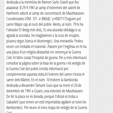
dedicada a la memòria de Ramon Sarle Graell que fou
assassinat 3l 29-9-1941 al camp d'extermini del castell de
Hartheim adscrit al camp de concentració de Mauthasusen.
Coordenades UTM: 31T x=306542 y=4587117Seguim pel
carrer Major cap al nucli del poble. Alerta, al núm. 79 hi ha
l'obrador El desig més dolç. Es una aturada oblidaga si us
agrada la xocolata. les magdalenes o la coca de recapte,
picareu segur (tanca el diumenge). Una meravella. Podeu
veure con treballa el material...Passem per l'església on hi ha
una placa d'un religiós afusssellat en començar la Guerra
Civil. A l'altre costat l'hospital de guerra. Per a més informació
consultar la pàgina sobre la fossa de la guerra i els vestigis de
la Guerra Civil del poble.(molta informació per
complementar aquesta visita.A l'extrem del carrer s'inicia el
carrer dels Màrtirs. En el núm. 10 trobem la llamborda
dedicada a Alexandre Tamarit Guiu que va morir el 20 de
desembre de 1941 a Gusen, una extensió de Mauthausen.
De fet la placa no és dorada, perquè l'oficial es troba a
Sabadell (que tenen un estil imperialista agafant-se totes les
llambordes). Per veure el meu mapa de vestigis de la Guerra