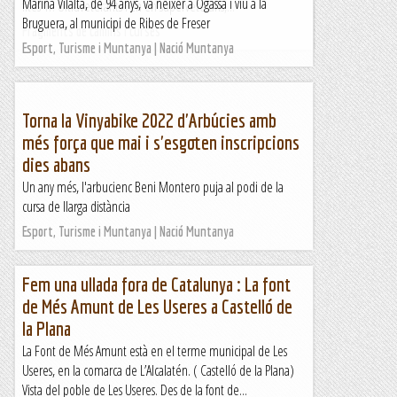
Marina Vilalta, de 94 anys, va néixer a Ogassa i viu a la
fites 1r. Ultraveterants i 2n en superveterans,...
Bruguera, al municipi de Ribes de Freser
Fragments de camins i curses
Esport, Turisme i Muntanya | Nació Muntanya
Torna la Vinyabike 2022 d'Arbúcies amb
més força que mai i s'esgoten inscripcions
dies abans
Un any més, l'arbucienc Beni Montero puja al podi de la
cursa de llarga distància
Esport, Turisme i Muntanya | Nació Muntanya
Fem una ullada fora de Catalunya : La font
de Més Amunt de Les Useres a Castelló de
la Plana
La Font de Més Amunt està en el terme municipal de Les
Useres, en la comarca de L’Alcalatén. ( Castelló de la Plana)
Vista del poble de Les Useres. Des de la font de...