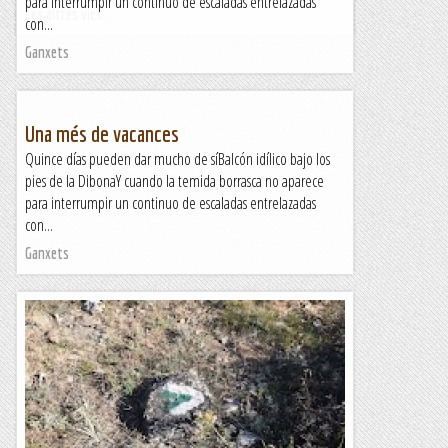
para interrumpir un continuo de escaladas entrelazadas
Les altres vies...
con...
Ganxets
Una més de vacances
Quince días pueden dar mucho de síBalcón idílico bajo los
pies de la DibonaY cuando la temida borrasca no aparece
para interrumpir un continuo de escaladas entrelazadas
con...
Ganxets