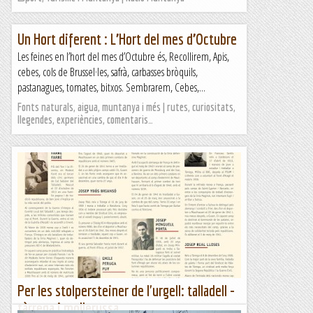
Un Hort diferent : L’Hort del mes d’Octubre
Les feines en l’hort del mes d’Octubre és, Recollirem, Apis,
cebes, cols de Brussel·les, safrà, carbasses bròquils,
pastanagues, tomates, bitxos. Sembrarem, Cebes,...
Fonts naturals, aigua, muntanya i més | rutes, curiositats,
llegendes, experiències, comentaris…
Per les stolpersteiner de l'urgell: talladell -
tàrrega i mollerussa