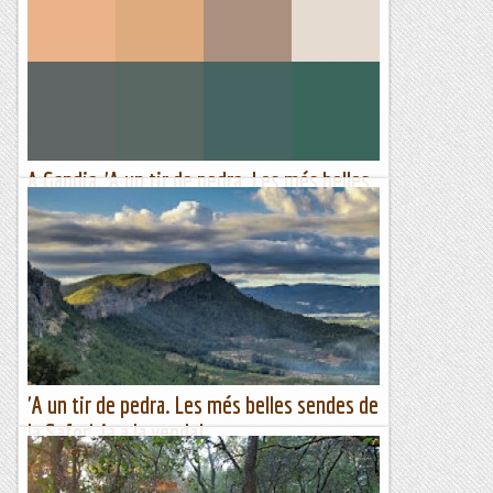
29ª. Cursa de Muntanya del Farell 12,2 km. 1-23-01 6-49 x
km. 318 metres de desnivell positiu 251 de 279 classificats Ja
ha passat un any i arriba de nou la meva cita...
Fragments de camins i curses
A Gandia, 'A un tir de pedra. Les més belles
sendes de la Safor'
A un tir de pedra. les més belles sendes de la Safor, comença
a caminar pels pobles i ciutats del País Valencià. Primera
parada a Gandia: dijous 9 de febrer a les...
A un tir de pedra
'A un tir de pedra. Les més belles sendes de
la Safor', ja a la venda!
Tretze anys després del nostre primer llibre, A un tir de
pedra. Inventari de senders i camins de muntanya de la