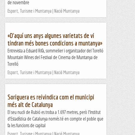
de novembre
Esport, Turisme i Muntanya | Nació Muntanya
«D'aquí uns anys algunes varietats de vi
tindran més bones condicions a muntanya»
Entrevista a Eduard Rifà, sommelier i organitzador del Torelló
Mountain Wines del Festival de Cinema de Muntanya de
Torelló
Esport, Turisme i Muntanya | Nació Muntanya
Soriguera es reivindica com el municipi
més alt de Catalunya
El seu nucli de Rubió es troba a 1.697 metres, però l'Institut
d'Estadística de Catalunya només té en compte el poble que
fa les funcions de capital
Esport, Turisme i Muntanya | Nació Muntanya