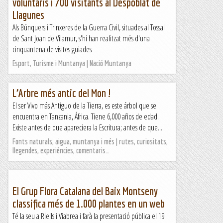
voluntaris i 700 visitants al Despoblat de
Llagunes
Als Búnquers i Trinxeres de la Guerra Civil, situades al Tossal
de Sant Joan de Vilamur, s'hi han realitzat més d'una
cinquantena de visites guiades
Esport, Turisme i Muntanya | Nació Muntanya
L’Arbre més antic del Mon !
El ser Vivo más Antiguo de la Tierra, es este árbol que se
encuentra en Tanzania, África. Tiene 6,000 años de edad.
Existe antes de que apareciera la Escritura; antes de que...
Fonts naturals, aigua, muntanya i més | rutes, curiositats,
llegendes, experiències, comentaris…
El Grup Flora Catalana del Baix Montseny
classifica més de 1.000 plantes en un web
Té la seu a Riells i Viabrea i farà la presentació pública el 19