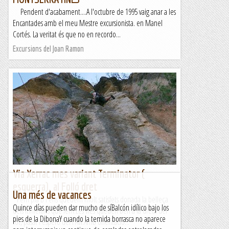
Pendent d'acabament....A l'octubre de 1995 vaig anar a les
Encantades amb el meu Mestre excursionista. en Manel
Cortés. La veritat és que no en recordo...
Excursions del Joan Ramon
Via Xerrac mes variant Terminator (
esquerra). al Folló dret
Una més de vacances
Fem plà B i ens quedem molt satisfets donada la belleça
Quince días pueden dar mucho de síBalcón idílico bajo los
dels itinieraris que fem.Les vies queden ben a la dreta del
pies de la DibonaY cuando la temida borrasca no aparece
tot, pasat l'esperó del l'Avi.Amb orientació...