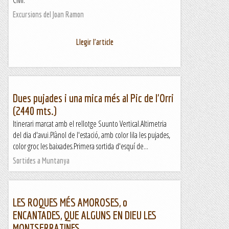
Civil:
Excursions del Joan Ramon
Llegir l'article
Dues pujades i una mica més al Pic de l'Orri
(2440 mts.)
Itinerari marcat amb el rellotge Suunto Vertical.Altimetria
del dia d'avui.Plànol de l'estació, amb color lila les pujades,
color groc les baixades.Primera sortida d'esquí de...
Sortides a Muntanya
LES ROQUES MÉS AMOROSES, o
ENCANTADES, QUE ALGUNS EN DIEU LES
MONTSERRATINES