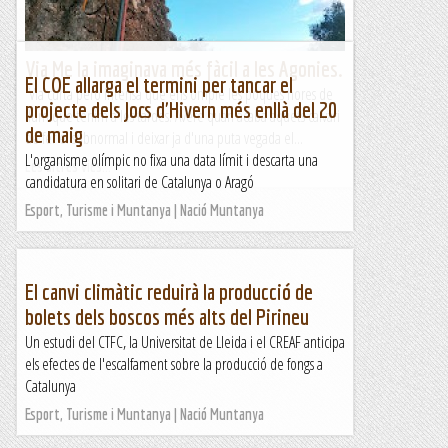
Via Me la imaginava més fàcil a les Agonies.
El COE allarga el termini per tancar el
Via curta pero intensa que ens omple les poques hores de
projecte dels Jocs d'Hivern més enllà del 20
llum que tenim a les tardes. Avere quan acaba aquets calvari
de maig
de fer el subnormal i deixar ja d'una puta vegada el...
L'organisme olímpic no fixa una data límit i descarta una
Les altres vies...
candidatura en solitari de Catalunya o Aragó
Esport, Turisme i Muntanya | Nació Muntanya
El canvi climàtic reduirà la producció de
bolets dels boscos més alts del Pirineu
Un estudi del CTFC, la Universitat de Lleida i el CREAF anticipa
els efectes de l'escalfament sobre la producció de fongs a
Catalunya
Esport, Turisme i Muntanya | Nació Muntanya