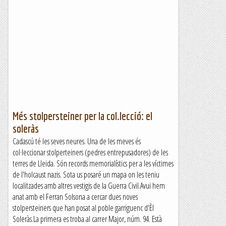
Més stolpersteiner per la col.lecció: el
soleràs
Cadascú té les seves neures. Una de les meves és
col·leccionar stolperteiners (pedres entrepusadores) de les
terres de Lleida. Són records memorialístics per a les víctimes
de l'holcaust nazis. Sota us posaré un mapa on les teniu
localitzades amb altres vestigis de la Guerra Civil.Avui hem
anat amb el Ferran Solsona a cercar dues noves
stolpersteiners que han posat al poble garriguenc d'Èl
Soleràs.La primera es troba al carrer Major, núm. 94. Està