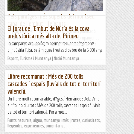
Pels paratges més superbs del montsec:
canal de l'embut - feixants
El forat de l'Embut de Núria és la cova
En Joan Escalé em truca que està escrivint una publicació
prehistòrica més alta del Pirineu
(millor no donada dades encara) i si el puc acompanyar pel
La campanya arqueològica permet recuperar fragments
Montsec. Li comento els camins més excepcionals des del...
d'indústria lítica, ceràmiques i restes d'os bru de fa 5.500 anys
Excursions del Joan Ramon
Esport, Turisme i Muntanya | Nació Muntanya
Llibre recomanat : Més de 200 tolls,
cascades i espais fluvials de tot el territori
valencià.
Un llibre molt recomanable, d’Agustí Hernández Dolz. Amb
el títol ho diu tot : Més de 200 tolls, cascades i espais fluvials
de tot el territori valencià. Per a més...
Fonts naturals, aigua, muntanya i més | rutes, curiositats,
llegendes, experiències, comentaris…