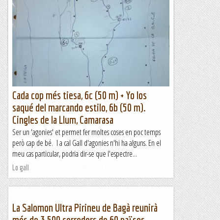
Fa uns mesos vaig anar a la Segarra a resseguir les
Stolpersteiner d'aquella comarca. Per descobrir les
stolpersteiner de Lleida ciutat he fet dues entrades:
Primeres...
Excursions del Joan Ramon
Cada cop més tiesa, 6c (50 m) + Yo los
saqué del marcando estilo, 6b (50 m).
Cingles de la Llum, Camarasa
Ser un 'agonies' et permet fer moltes coses en poc temps
però cap de bé. I a cal Gall d'agonies n'hi ha alguns. En el
meu cas particular, podria dir-se que l'espectre...
Lo gall
La Salomon Ultra Pirineu de Bagà reunirà
més de 3.500 corredors de 60 països