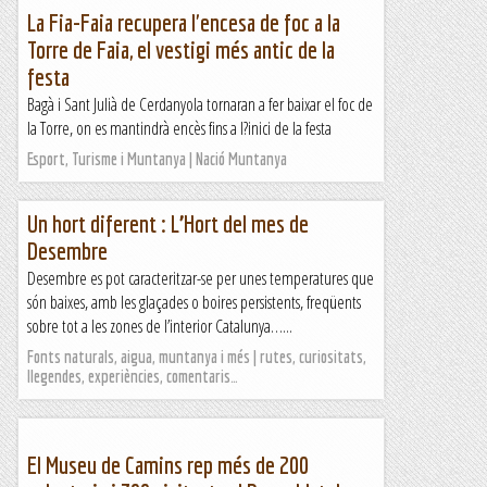
La Fia-Faia recupera l'encesa de foc a la
Torre de Faia, el vestigi més antic de la
festa
Bagà i Sant Julià de Cerdanyola tornaran a fer baixar el foc de
la Torre, on es mantindrà encès fins a l?inici de la festa
Esport, Turisme i Muntanya | Nació Muntanya
Un hort diferent : L’Hort del mes de
Desembre
Desembre es pot caracteritzar-se per unes temperatures que
són baixes, amb les glaçades o boires persistents, freqüents
sobre tot a les zones de l’interior Catalunya…...
Fonts naturals, aigua, muntanya i més | rutes, curiositats,
llegendes, experiències, comentaris…
El Museu de Camins rep més de 200