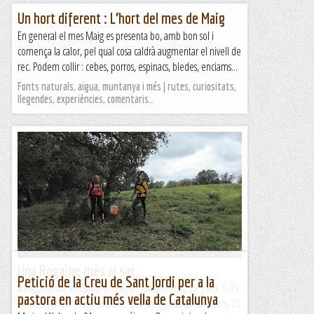
Un hort diferent : L’hort del mes de Maig
En general el mes Maig es presenta bo, amb bon sol i
comença la calor, pel qual cosa caldrà augmentar el nivell de
rec. Podem collir : cebes, porros, espinacs, bledes, enciams...
Fonts naturals, aigua, muntanya i més | rutes, curiositats,
llegendes, experiències, comentaris…
Una Rogaine més al sac
Petició de la Creu de Sant Jordi per a la
II Rogaine de les Gavarres. Copa Catalana 2022 27.5 km. 5-43-
pastora en actiu més vella de Catalunya
36 12-31 x km. 772 metres de desnivell positiu, 122 punts, 23