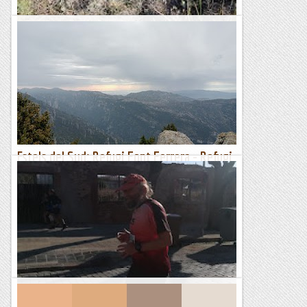
Marcar camins... més difícil del que sembla
De dia o de nit, plogui o faci bo, un o dos cops per setmana
pujo al turó de prop de casa.Passo per un GR (marques blanc
i vermell), segueixo en part un PR (marques blanc i...
Excursions a dojo
Estels del Sud: Refugi Font Ferrera - Refugi
Caro: l'etapa més curta es fa llarga
Refugi Font Ferrera – Refugi Caro 20 km. 7-38-22 22-54 x km.
913 metres de desnivell positiu De nou començo la jornada
amb un bon esmorzar, i abans de deixar el refugi...
Fragments de camins i curses
El Farell més lent, però hi segueixo present