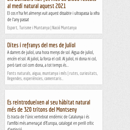
al medi natural aquest 2021
El cos n'ha fet almenys vuit aquest dissabte i ultrapassa la xifra
de l'any passat
Esport, Turisme i Muntanya | Nació Muntanya
Dites i refranys del mes de Juliol
A darrers de juliol, una hora menys de sol. Aigua de juliol,
encén el sol. Al juliol, la forca el coll. Al juliol, ni dona ni col,
però tant col com dona, a tot temps és...
Fonts naturals, aigua, muntanya i més | rutes, curiositats,
llegendes, experiències, comentaris…
Es reintrodueixen al seu hàbitat natural
més de 320 tritons del Montseny
Es tracta de l'únic vertebrat endèmic de Catalunya i és
l'amfibi més amenaçat d?Europa, catalogat en perill crític
d'extinció