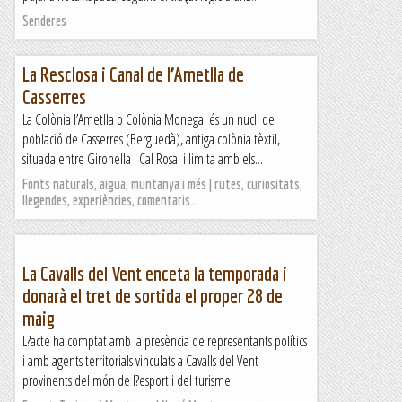
Senderes
La Resclosa i Canal de l’Ametlla de
Casserres
La Colònia l’Ametlla o Colònia Monegal és un nucli de
població de Casserres (Berguedà), antiga colònia tèxtil,
situada entre Gironella i Cal Rosal i limita amb els...
Fonts naturals, aigua, muntanya i més | rutes, curiositats,
llegendes, experiències, comentaris…
La Cavalls del Vent enceta la temporada i
donarà el tret de sortida el proper 28 de
maig
L?acte ha comptat amb la presència de representants polítics
i amb agents territorials vinculats a Cavalls del Vent
provinents del món de l?esport i del turisme