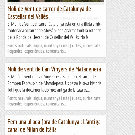
Moli de Vent de carrer de Catalunya de
El Setrill i la Canal del Melindro
Castellar del Vallès
Al desembre passat vam fer per primera vegada el descens
El Moli de Vent del carrer Catalunya esta en una illeta amb
de la Canal del Melindro, una canal equipada que baixa per
cantonada al carrer de Mossèn Joan Abarcat front la rotonda
la cara nord de Montserrat al costat del...
de la Ronda de Llevant de Castellar del Vallès. No fa...
Blog de muntanya
Fonts naturals, aigua, muntanya i més | rutes, curiositats,
llegendes, experiències, comentaris…
Molí de vent de Can Vinyers de Matadepera
El Molí de vent de Can Vinyers està situat en el carrer de
Pompeu Fabra, s/n de Matadepera. Us passo la seva historia:
Tot i que la documentació més antiga de la casa es...
Fonts naturals, aigua, muntanya i més | rutes, curiositats,
llegendes, experiències, comentaris…
Fem una ullada fora de Catalunya : L’antiga
canal de Milan de Itàlia