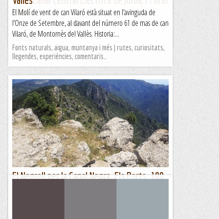
Micó
El Molí de vent de can Vilaró està situat en l’avinguda de
l’Onze de Setembre, al davant del número 61 de mas de can
&nb...
Vilaró, de Montornès del Vallès. Historia:...
Kimisades
Fonts naturals, aigua, muntanya i més | rutes, curiositats,
llegendes, experiències, comentaris…
El Negrell per la Canal Negra. Els Ports. 100
cims
12 de juny de 2022 Torno als Ports!! Fa 9 anys ja vaig publicar
una ruta molt senzilla per pujar al Negrell, sense cap tipus de