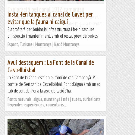
Exploració pel canal 1912 camarasa
Instal·len tanques al canal de Gavet per
En Feliu Izard em comenta que a principis del s. XX havia un
evitar que la fauna hi caigui
projecte de construir una canal que agafés l'aigua a la central
S'aprofitarà per buidar la infraestructura i fer-hi tasques
de Tremp fins l'aiguabarreig de la Noguera...
d'inspecció i manteniment, amb el rescat previ de peixos
Excursions del Joan Ramon
Esport, Turisme i Muntanya | Nació Muntanya
Avui destaquem : La Font de la Canal de
Castellbisbal
La Font de la Canal esta en el camí de can Campanyà. P.I.
comte de Sert s/n de Castellbisbal. Font d’aigua amb un sol
tub de sortida. Per a la seva ubicació s’ha...
Fonts naturals, aigua, muntanya i més | rutes, curiositats,
llegendes, experiències, comentaris…