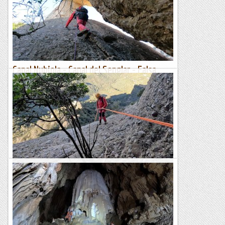
zona del Serrat de les Garrigoses, per sobre de les Coves del
Salnitre. Ha estat un recorregut molt...
Blog de muntanya
Canal Nubiola - Canal del Senglar - Falsa
Foca
Avui hem fet una activitat singular a Montserrat, per la Regió
d'Ecos. Un llarg recorregut per roques, canals i agulles que
ens ha deixat ben satisfets i ens ha...
Blog de muntanya
La Bandereta i la Canal de la Palangana
Una nova matinal montserratina, aquesta vegada per les
canals de la cara nord de la Regió d'Agulles. L'objectiu
principal era la Canal de la Palangana, que...
Blog de muntanya