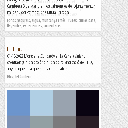
Quan comencem a sortir del bosc ja es veu el nostre
Cambreta 3 de Martorell. Actualment es de l’Ajuntament, hi
objectiu. Fa prou calor aquest juliol per començar a pensar
ha la seu del Patronat de Cultura i l’Escola...
en anar al Pirineu, tan és així que amb el Josep...
Fonts naturals, aigua, muntanya i més | rutes, curiositats,
Jaumegrimp 2
llegendes, experiències, comentaris…
La Canal
01-10-2022 MontserratCollbatóVia : La Canal (Variant
d'entrada)Un dia esplèndid, dia de reivindicació de l'1-O, 5
anys d'aquell dia que ha marcat un abans i un...
Blog del Guillem