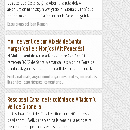
Llegeixo que Castellserà ha obert una ruta dels 4
&nb...
aixoplucs on hi ha algun vestigi de la Guerra Civil així que
Petjacims
decideixo anar un matí a fer un tomb. No vull seguir la...
Excursions del Joan Ramon
Molí de vent de can Aixelà de Santa
Margarida i els Monjos (Alt Penedès)
El Molí de vent de can Aixelà esta entre Can Aixelà i la
carretera B-212 de Santa Margarida i els Monjos. Torre de
planta octagonal sobre un desnivell del marge del riu. La...
Fonts naturals, aigua, muntanya i més | rutes, curiositats,
llegendes, experiències, comentaris…
Resclosa i Canal de la colònia de Viladomiu
Vell de Gironella
La Resclosa i l’inici del Canal es situen uns 500 metres al nord
de Viladomiu Vell, per accedir a la zona de la resclosa cal
creuar el canal per la passera i seguir per el...