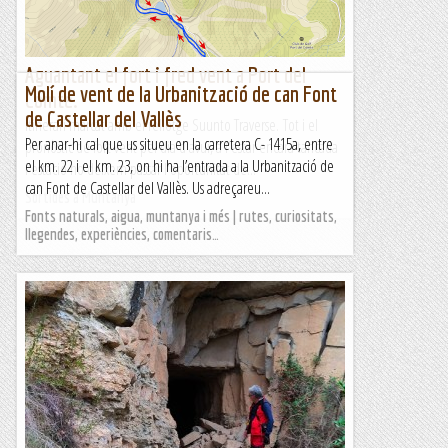
Aguantant el fort i fred vent a Port del
Molí de vent de la Urbanització de can Font
Comte.
de Castellar del Vallès
Itinerari marcat amb el rellotge Suunto Traverse. Tot i el
Per anar-hi cal que us situeu en la carretera C- 1415a, entre
pronòstic de fort vent pel dia d'avui, a l'estar encara tancada
el km. 22 i el km. 23, on hi ha l’entrada a la Urbanització de
l'estació no deixem passar l'oportunitat de...
can Font de Castellar del Vallès. Us adreçareu...
Sortides a Muntanya
Fonts naturals, aigua, muntanya i més | rutes, curiositats,
llegendes, experiències, comentaris…