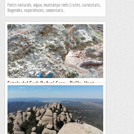
Fonts naturals, aigua, muntanya i més | rutes, curiositats,
llegendes, experiències, comentaris…
Estels del Sud: Refugi Caro - Paüls. Vent,
vent, i vent tot el dia
Refugi Caro - Paüls 24 km. 9-06-10 22-44 x km. 782 metres de
desnivell positiu Han passat gairebé 4 anys des de la meva
darrera travessa de muntanya de varis dies....
Fragments de camins i curses