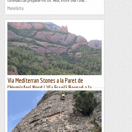
convidats cal preparar-ho tot. Avui, entre olla i olla...
Manel&Ita
Via Mediterran Stones a la Paret de
l'Hemisferi Nord i Via Escolà Bernad a la
canal amagada. Sant Llorenç del Munt. 29-
03-2023.
Des del Gurugú la Paret de l'Hemisferi Nord i la Canal
Amagada. ...
Jaumegrimp 2