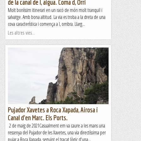
de la canal de l, aigua. Coma d, Orri
Molt boníssim itinerari en un racó de món molt tranquil i
salvatge. Amb bona altitud. La via es troba a la dreta de una
cova característica i comença a l, ombra. Llarg...
Les altres vies...
Pujador Xavetes a Roca Xapada, Airosa i
Canal d'en Marc. Els Ports.
2 de maig de 2021Casualment em va caure a les mans una
ressenya del Pujador de les Xavetes, una via directíssima per
pujar a Roca Xapada, seguint el traçat lògic d'una...