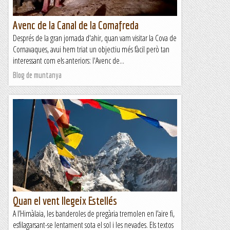
Avenc de la Canal de la Comafreda
Després de la gran jornada d'ahir, quan vam visitar la Cova de
Cornavaques, avui hem triat un objectiu més fàcil però tan
interessant com els anteriors: l'Avenc de...
Blog de muntanya
Quan el vent llegeix Estellés
A l’Himàlaia, les banderoles de pregària tremolen en l’aire fi,
esfilagarsant-se lentament sota el sol i les nevades. Els textos