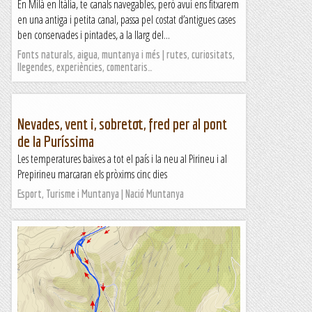
En Milà en Itàlia, te canals navegables, però avui ens fitxarem
en una antiga i petita canal, passa pel costat d’antigues cases
ben conservades i pintades, a la llarg del...
Fonts naturals, aigua, muntanya i més | rutes, curiositats,
llegendes, experiències, comentaris…
Nevades, vent i, sobretot, fred per al pont
de la Puríssima
Les temperatures baixes a tot el país i la neu al Pirineu i al
Prepirineu marcaran els pròxims cinc dies
Esport, Turisme i Muntanya | Nació Muntanya