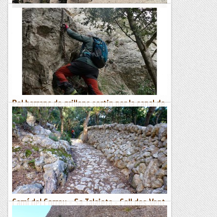
El Bisbe, via Llebeig i la canal del Melindro
Jornada matinal d'escalada montserratina amb l'ascensió
d'una via que ja coneixíem però que es mereix una repetició
perquè porta a un dels cims més...
Blog de muntanya
Pel barranc de grillons sortin per la canal de
la dreta
Dissabte teníem una sortida programada per pujar pel
barranc de Grillons per unes cadenes que vam posar fa un
any llarg. La "colla jabalinera" decidim anar a veure la...
Excursions del Joan Ramon
Camí del Correu - Sa Talaieta - Coll des Vent
- Mirant de Mar