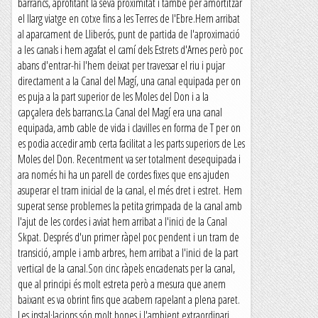
barrancs, aprofitant la seva proximitat i també per amortitzar
el llarg viatge en cotxe fins a les Terres de l'Ebre.Hem arribat
al aparcament de Lliberós, punt de partida de l'aproximació
a les canals i hem agafat el camí dels Estrets d'Arnes però poc
abans d'entrar-hi l'hem deixat per travessar el riu i pujar
directament a la Canal del Magí, una canal equipada per on
es puja a la part superior de les Moles del Don i a la
capçalera dels barrancs.La Canal del Magí era una canal
equipada, amb cable de vida i clavilles en forma de T per on
es podia accedir amb certa facilitat a les parts superiors de Les
Moles del Don. Recentment va ser totalment desequipada i
ara només hi ha un parell de cordes fixes que ens ajuden
asuperar el tram inicial de la canal, el més dret i estret. Hem
superat sense problemes la petita grimpada de la canal amb
l'ajut de les cordes i aviat hem arribat a l'inici de la Canal
Skpat. Després d'un primer ràpel poc pendent i un tram de
transició, ample i amb arbres, hem arribat a l'inici de la part
vertical de la canal.Son cinc ràpels encadenats per la canal,
que al principi és molt estreta però a mesura que anem
baixant es va obrint fins que acabem rapelant a plena paret.
Les instal·lacions són molt bones i l'ambient extraordinari,