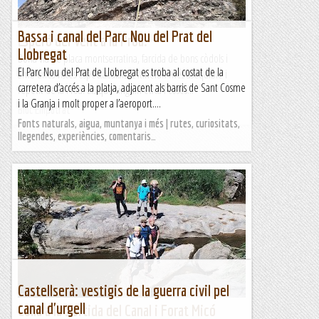
Bassa i canal del Parc Nou del Prat del
Esperó del Vent a la Proa.
Llobregat
Bona via de placa montserratina, farcida de bons còdols i
El Parc Nou del Prat de Llobregat es troba al costat de la
amb unes vistes espectaculars. L'itinerari més asequible i
carretera d’accés a la platja, adjacent als barris de Sant Cosme
repetit de la Proa. Els que tinguin ètica i coses...
i la Granja i molt proper a l’aeroport....
Bloc Empotrat
Fonts naturals, aigua, muntanya i més | rutes, curiositats,
llegendes, experiències, comentaris…
Castellserà: vestigis de la guerra civil pel
canal d'urgell
Colla a la Sortida del Canal i Forat Micó