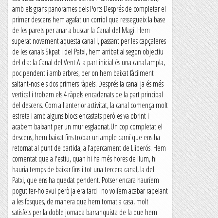
amb els grans panorames dels Ports.Després de completar el
primer descens hem agafat un corriol que ressegueix la base
de les parets per anar a buscar la Canal del Magí. Hem
superat novament aquesta canal i, passant per les capçaleres
de les canals Skpat i del Patxi, hem arribat al segon objectiu
del dia: la Canal del Vent.A la part inicial és una canal ampla,
poc pendent i amb arbres, per on hem baixat fàcilment
saltant-nos els dos primers ràpels. Després la canal ja és més
vertical i trobem els 4 ràpels encadenats de la part principal
del descens. Com a l'anterior activitat, la canal comença molt
estreta i amb alguns blocs encastats però es va obrint i
acabem baixant per un mur esglaonat.Un cop completat el
descens, hem baixat fins trobar un ample camí que ens ha
retornat al punt de partida, a l'aparcament de Lliberós. Hem
comentat que a l'estiu, quan hi ha més hores de llum, hi
hauria temps de baixar fins i tot una tercera canal, la del
Patxi, que ens ha quedat pendent. Potser encara hauríem
pogut fer-ho avui però ja era tard i no volíem acabar rapelant
a les fosques, de manera que hem tornat a casa, molt
satisfets per la doble jornada barranquista de la que hem