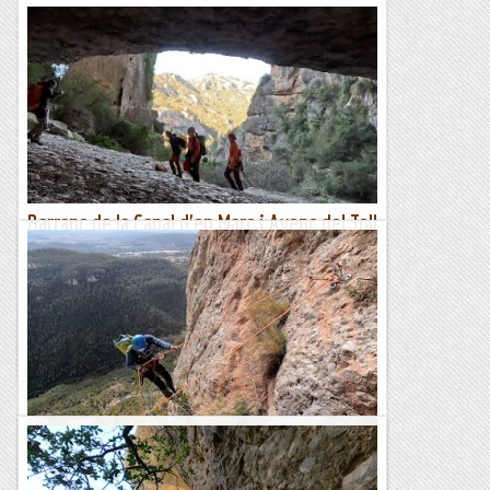
Barranc de la Canal d'en Marc i Avenc del Toll
Blau
Barranc de la Canal d'En Marc:En el segon dia de la nostra
estada a les Terres de l'Ebre, avui hem fet el descens d'un
barranc molt interessant: el Barranc de la...
Blog de muntanya
Canal del Gat i Canal dels Sonats (variant)
Una nova aventura montserratina, aquesta vegada per la