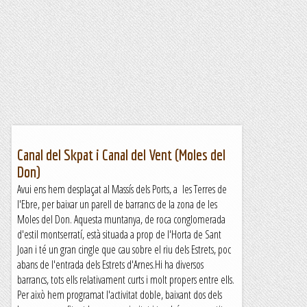
Canal del Skpat i Canal del Vent (Moles del
Don)
Avui ens hem desplaçat al Massís dels Ports, a les Terres de
l'Ebre, per baixar un parell de barrancs de la zona de les
Moles del Don. Aquesta muntanya, de roca conglomerada
d'estil montserratí, està situada a prop de l'Horta de Sant
Joan i té un gran cingle que cau sobre el riu dels Estrets, poc
abans de l'entrada dels Estrets d'Arnes.Hi ha diversos
barrancs, tots ells relativament curts i molt propers entre ells.
Per això hem programat l'activitat doble, baixant dos dels