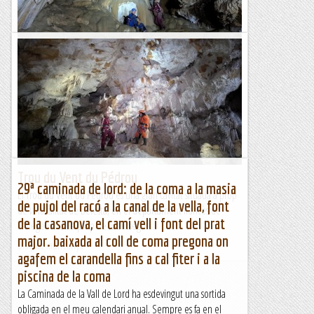
Trou du Vent de las Goffias
De bon matí, hem esmorzar a la gîte d'étape de
Rochefixade, on hem passat la nit. Un bon esmorzar per
preparar-nos per la llarga jornada espeleològica que ens...
Blog de muntanya
Trou du Vent du Pédrou
29ª caminada de lord: de la coma a la masia
El Trou du Vent du Pédrou és una gran cavitat situada a prop
de pujol del racó a la canal de la vella, font
de la localitat de Bélesta, en el departament francès de
de la casanova, el camí vell i font del prat
l'Ariège i molt a prop de Montségur....
major. baixada al coll de coma pregona on
Blog de muntanya
agafem el carandella fins a cal fiter i a la
piscina de la coma
La Caminada de la Vall de Lord ha esdevingut una sortida
obligada en el meu calendari anual. Sempre es fa en el