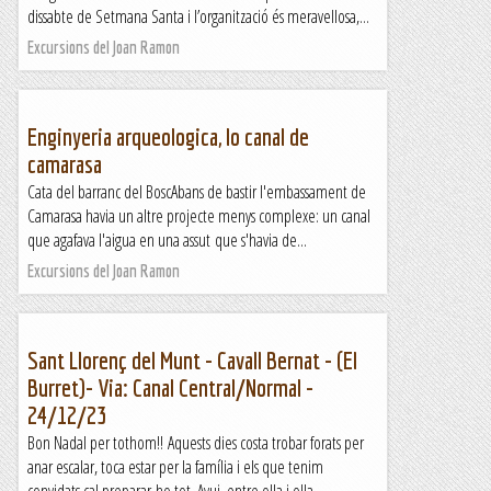
dissabte de Setmana Santa i l’organització és meravellosa,...
Excursions del Joan Ramon
Enginyeria arqueologica, lo canal de
camarasa
Cata del barranc del BoscAbans de bastir l'embassament de
Camarasa havia un altre projecte menys complexe: un canal
que agafava l'aigua en una assut que s'havia de...
Excursions del Joan Ramon
Sant Llorenç del Munt - Cavall Bernat - (El
Burret)- Via: Canal Central/Normal -
24/12/23
Bon Nadal per tothom!! Aquests dies costa trobar forats per
anar escalar, toca estar per la família i els que tenim