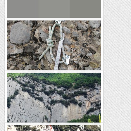
Sisbemessanapren
Via bages
DIMECRES, 09 DE NOVEMBREAvui dimecres, surto amb el
Josep que despres de fer els 65 anys li toca adaptar-se a la
nova vida.No esta acostumat a sortir els dimecres i cal...
Els Visas
La Bages a la Paret de la Batalla.
Avui ja ens hem hagut de mirar la 'meteo' amb una mica de
cautela: cel tapat, pluges pel sud... mmmmmhh!!! Aguantarà
per fer una vieta a Vilamala? Doncs anem-hi i ho sabrem. La...
Romàntic Guerrer
Via BAGES. PARET DEVESÓ. MALANYEU.