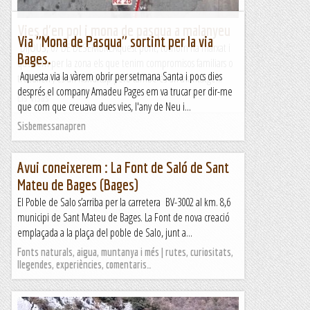
Vies d'en pol i mona de pasqua a malanyeu
Via "Mona de Pasqua" sortint per la via
DIJOUS, 07 DE DESEMBREAquest pont, tothom ha marxat i
Bages.
quedem per la zona els que tenim compromisos familiars o
Aquesta via la vàrem obrir per setmana Santa i pocs dies
treballen , és un handicap però també és un avantatge...
després el company Amadeu Pages em va trucar per dir-me
Els Visas
que com que creuava dues vies, l'any de Neu i...
Sisbemessanapren
Avui coneixerem : La Font de Saló de Sant
Mateu de Bages (Bages)
El Poble de Salo s’arriba per la carretera BV-3002 al km. 8,6
municipi de Sant Mateu de Bages. La Font de nova creació
emplaçada a la plaça del poble de Salo, junt a...
Fonts naturals, aigua, muntanya i més | rutes, curiositats,
llegendes, experiències, comentaris…