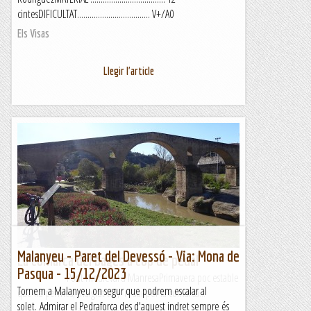
cintesDIFICULTAT................................... V+/A0
Els Visas
Llegir l'article
Malanyeu - Paret del Devessó - Via: Mona de
La comarca del bages a cop de pedal
Pasqua - 15/12/2023
Pont medieval a ManresaPrimavera poc estable
Tornem a Malanyeu on segur que podrem escalar al
que ha permès, malgrat tot, rodar per la comarca...
solet. Admirar el Pedraforca des d'aquest indret sempre és