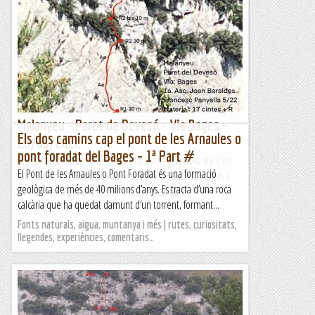
7/06/22. Quedem amb el Ramir i proposa anar a la via Bages
a Malanyeu, darrera via oberta. Quedem aviat abans que el
sol agafi força. A les 10 ja estem escalant, fa aire i...
Joan asín
Malanyeu - Paret de Devesó - Via Bages -
Els dos camins cap el pont de les Arnaules o
26/05/2022
pont foradat del Bages – 1ª Part #
Feia uns dies que havíem vist publicada una nova via d'en
El Pont de les Arnaules o Pont Foradat és una formació
Joan Baraldés i Francesc Panyella, Peró les darreres calors i
geològica de més de 40 milions d’anys. Es tracta d’una roca
que estàvem passant el Covid ens havien tirat...
calcària que ha quedat damunt d’un torrent, formant...
Manel&Ita
Fonts naturals, aigua, muntanya i més | rutes, curiositats,
llegendes, experiències, comentaris…