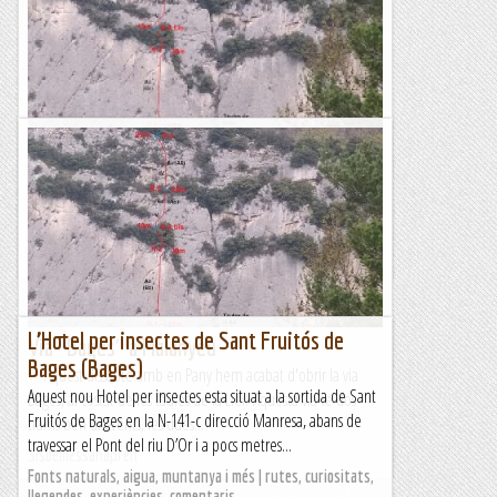
Via Bages, Malanyeu, paret del Devessó
Aquesta setmana, en Joan Baraldés ens va sorprendre amb la
publicació d'aquesta darrera via oberta a Malanyeu, al pany
de la dreta molt a prop de les Taules de la Llei. I...
Muntanyenc
L’Hotel per insectes de Sant Fruitós de
Via "Bages" a Malanyeu
Bages (Bages)
Aquest dissabte amb en Pany hem acabat d'obrir la via
Aquest nou Hotel per insectes esta situat a la sortida de Sant
Bages, al costat de les taules de la Llei. Aquesta via te dos
Fruitós de Bages en la N-141-c direcció Manresa, abans de
trams ben diferents, les dues...
travessar el Pont del riu D’Or i a pocs metres...
Sisbemessanapren
Fonts naturals, aigua, muntanya i més | rutes, curiositats,
llegendes, experiències, comentaris…