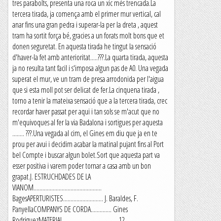
tres parabolts, presenta una roca un xic més trencada.La
tercera tirada, ja comença amb el primer mur vertical, cal
anar fins una gran pedra i superar-la per la dreta , aquest
tram ha sortit força bé, gracies a un forats molt bons que et
donen seguretat. En aquesta tirada he tingut la sensació
d'haver-la fet amb anterioritat.....???.La quarta tirada, aquesta
ja no resulta tant facil i s'imposa algun pas de A0. Una vegada
superat el mur, ve un tram de presa arrodonida per l'aigua
que si esta moll pot ser delicat de fer.La cinquena tirada ,
torno a tenir la mateixa sensació que a la tercera tirada, crec
recordar haver passat per aqui i tan sols se m'acut que no
m'equivoques al fer la via Badalona i sortigues per aquesta
........ ???.Una vegada al cim, el Gines em diu que ja en te
prou per avui i decidim acabar la matinal pujant fins al Port
bel Compte i buscar algun bolet.Sort que aquesta part va
esser positiva i varem poder tornar a casa amb un bon
grapat.J. ESTRUCHDADES DE LA
VIANOM..............................................
BagesAPERTURISTES........................... J. Baraldes, F.
PanyellaCOMPANYS DE CORDA.............. Gines
RodriguezMATERIAL .................................... 12