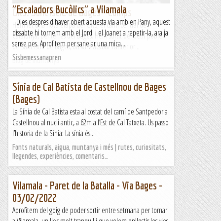
"Escaladors Bucòlics" a Vilamala
GR3: Sant Iscle de Bages - Camps
Dies despres d'haver obert aquesta via amb en Pany, aquest
Hem fet una nova etapa del GR3, el camí central de
dissabte hi tornem amb el Jordi i el Joanet a repetir-la, ara ja
Catalunya, per terres del Bages. Hem sortit del petit poble
sense pes. Aprofitem per sanejar una mica...
de Sant Iscle de Bages, on vam acabar l'anterior...
Sisbemessanapren
Blog de muntanya
Sínia de Cal Batista de Castellnou de Bages
(Bages)
La Sínia de Cal Batista esta al costat del camí de Santpedor a
Castellnou al nucli antic, a 62m a l’Est de Cal Tatxeta. Us passo
l’historia de la Sínia: La sínia és...
Fonts naturals, aigua, muntanya i més | rutes, curiositats,
llegendes, experiències, comentaris…
Vilamala - Paret de la Batalla - Via Bages -
03/02/2022
Aprofitem del goig de poder sortir entre setmana per tornar