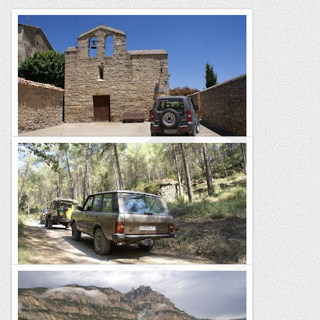
Pel Bages la Segarra i l'Anoia
Iniciem la sortida a Santpedor i després d'esmorzar, direcció
a Joncadella i la C-55 on tot seguit ens desviem cap a Can
Canals.Com la ruta passa a prop ens desviem a fer una...
Les Rutes d'en Toti
Pel Bages sud
Aquest cop hem fet una barreja de rutes fetes fa una bona
colla d'anys per la zona del Bages.Després d'esmorzar iniciem