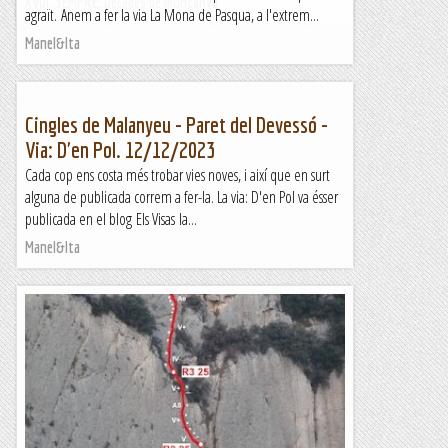
AVUI, SEMPRE. Dècades de muntanya
agraït. Anem a fer la via La Mona de Pasqua, a l'extrem...
Manel&Ita
Cingles de Malanyeu - Paret del Devessó -
Via: D'en Pol. 12/12/2023
Cada cop ens costa més trobar vies noves, i així que en surt
alguna de publicada correm a fer-la. La via: D'en Pol va ésser
publicada en el blog Els Visas la...
Manel&Ita