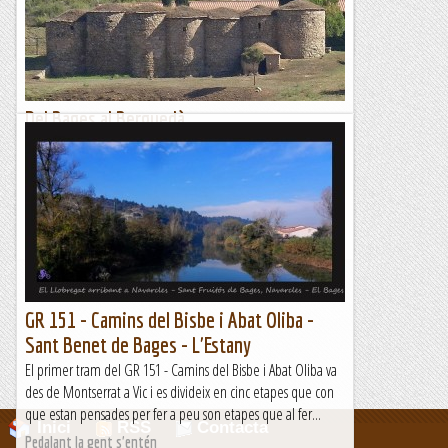
pujar a Prat de Reo per escalar a la zona del fals pollegó...
Sisbemessanapren
Del Bages al Berguedà
Em quedat a prop de Manresa i més o menys a l'hora ens
trobem per iniciar la ruta cap al Berguedà.Fem parada a
veure els Tres Salts del riu Llobregat i també les Tines que
hi...
Les Rutes d'en Toti
GR 151 - Camins del Bisbe i Abat Oliba -
Sant Benet de Bages - L'Estany
El primer tram del GR 151 - Camins del Bisbe i Abat Oliba va
des de Montserrat a Vic i es divideix en cinc etapes que con
que estan pensades per fer a peu son etapes que al fer...
Inici
RSS
Contacta
Pedalant la gent s'entén