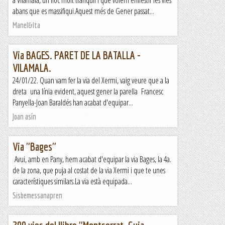
a Vilamala, un lloc molt tranquil i que volem enllestir les vies
abans que es massifiqui.Aquest més de Gener passat...
Manel&Ita
Via BAGES. PARET DE LA BATALLA -
VILAMALA.
24/01/22. Quan vam fer la via del Xermi, vaig veure que a la
dreta una línia evident, aquest gener la parella Francesc
Panyella-Joan Baraldés han acabat d'equipar...
Joan asín
Via "Bages"
Avui, amb en Pany, hem acabat d'equipar la via Bages, la 4a.
de la zona, que puja al costat de la via Xermi i que te unes
característiques similars.La via està equipada...
Sisbemessanapren