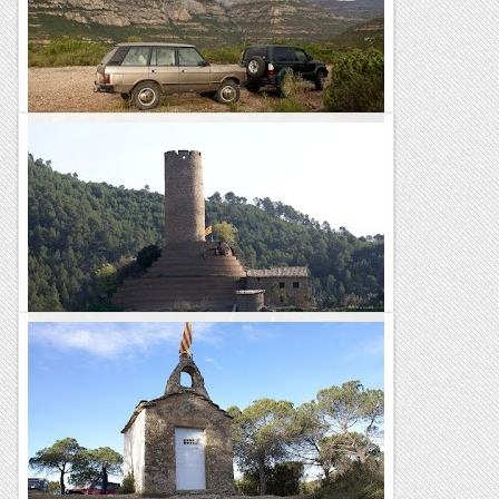
la sortida a Monistrol de Montserrat direcció a Manresa...
Les Rutes d'en Toti
Pel Baix Llobregat, el Bages i l'Anoia
Com ha plogut una mica i sembla que no hi haurà pols hem
sortit amb el Range a fer un tomb.Hem quedat passat Olesa,
al camí de la Puda des d'on pugem cap al Coll de les...
Les Rutes d'en Toti
Pel Bages i el Berguedà
Teníem pendent un tram d'una ruta pels voltants de Súria,
el camí estava tallat per una esllavissada i no vàrem poder
passar.Aprofitant que fa un bon dia hem tornat a fer la...
Les Rutes d'en Toti