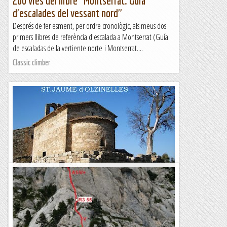
200 vies del llibre "Montserrat. Guia
d'escalades del vessant nord"
Després de fer esment, per ordre cronològic, als meus dos
primers llibres de referència d'escalada a Montserrat (Guía
de escaladas de la vertiente norte i Montserrat....
Classic climber
St. fruitós de bages -- circular -- st.jaume
olzinelles
&nb...
Kimisades