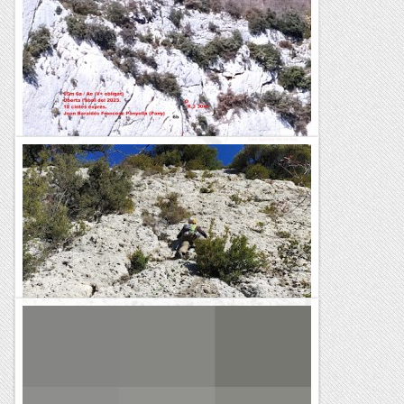
Via " la Mona de Pasqua"
La via comparteix la R2 amb la via Bàges. d'una dificultat
similar, està equipada per poder-se fer en Ae.Avui n'hem fet,
després d'haver-la obert fa dues setmanes, la...
Sisbemessanapren
Escalar, retocar i arreglar.
Aquests dies he pujat varies vegades a escalar a Malanyeu, i
alhora ho hem aprofitat per retocar alguns punts de les
nostres vies, a on els comentaris dels repetidors ens deien...