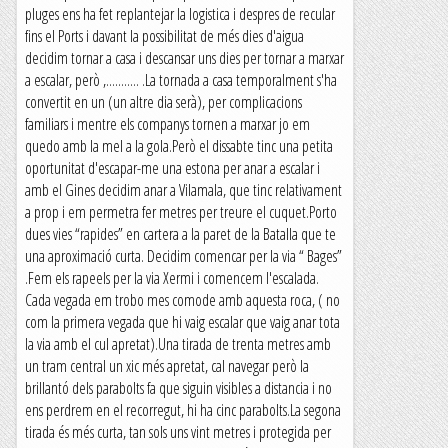
pluges ens ha fet replantejar la logistica i despres de recular
fins el Ports i davant la possibilitat de més dies d'aigua
decidim tornar a casa i descansar uns dies per tornar a marxar
a escalar, però ,........... .La tornada a casa temporalment s'ha
convertit en un (un altre dia serà), per complicacions
familiars i mentre els companys tornen a marxar jo em
quedo amb la mel a la gola.Però el dissabte tinc una petita
oportunitat d'escapar-me una estona per anar a escalar i
amb el Gines decidim anar a Vilamala, que tinc relativament
a prop i em permetra fer metres per treure el cuquet.Porto
dues vies “rapides” en cartera a la paret de la Batalla que te
una aproximació curta. Decidim comencar per la via “ Bages”
.Fem els rapeels per la via Xermi i comencem l'escalada.
Cada vegada em trobo mes comode amb aquesta roca, ( no
com la primera vegada que hi vaig escalar que vaig anar tota
la via amb el cul apretat).Una tirada de trenta metres amb
un tram central un xic més apretat, cal navegar però la
brillantó dels parabolts fa que siguin visibles a distancia i no
ens perdrem en el recorregut, hi ha cinc parabolts.La segona
tirada és més curta, tan sols uns vint metres i protegida per