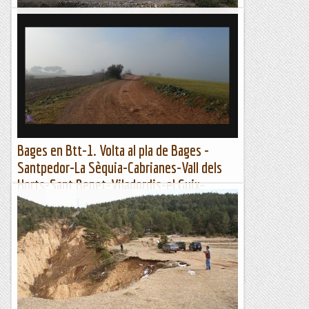
Pel Bages i el Moianés
Aquest cop hem fet una petita ruta pel Bages i el Moianès,
per la zona de Monistrol de Calders i Navarcles.Sortim de la
urbanització Vista del Pirineu direcció a la Guàrdia...
Les Rutes d'en Toti
Bages en Btt-1. Volta al pla de Bages -
Santpedor-La Sèquia-Cabrianes-Vall dels
Horts-Sant Benet-Viladordis-el Guix-
L’Agulla-Joncadella-Sant Martí de Torroella.
Aquesta ruta segueix l’itinerari numero 1 del llibre El Bages
en Btt però en lloc de sortir del parc de l’Agulla ho fem de
Santpedor. Marxem de Santpedor seguint les...
Pedalant la gent s'entén