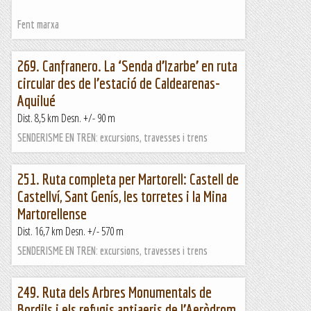
Fent marxa
269. Canfranero. La ‘Senda d’Izarbe’ en ruta
circular des de l’estació de Caldearenas-
Aquilué
Dist. 8,5 km Desn. +/- 90 m
SENDERISME EN TREN: excursions, travesses i trens
251. Ruta completa per Martorell: Castell de
Castellví, Sant Genís, les torretes i la Mina
Martorellense
Dist. 16,7 km Desn. +/- 570 m
SENDERISME EN TREN: excursions, travesses i trens
249. Ruta dels Arbres Monumentals de
Bordils i els refugis antiaeris de l’Aeròdrom