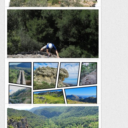
Marratxí – Ruta verde número 2 (Sa
Cimentera)
TrailRunningMallorca – Correr por la isla de Mallorca
La Ruta de la Seda a la Roca Subirana.
La Roca Subirana, en els verals del Santuari de Lord, vaig
descobrir-la el dia que vaig repetir l'Aresta dels Piteus (per
sortir encara al blog) i, la seva cara sud va atraure'm...
Romàntic Guerrer
Es Paraigo por el Clot de l’Infern y Molins de
Llinàs