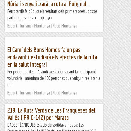
Núria i senyalitzarà la ruta al Puigmal
aprofitem per tornar a les Arenes i segur que alguna via
Ferrocarrils fa públics els resultats dels primers pressupostos
trobarem.En un tres i no res, ja som a peu de via de la Ruta...
participatius de la companyia
Manel&Ita
Esport, Turisme i Muntanya | Nació Muntanya
El Camí dels Bons Homes fa un pas
endavant i estudiarà els efectes de la ruta
en la salut integral
Per poder realitzar l?estudi s?està demanant la participació
voluntària i anònima de 150 persones que vulguin realitzar la
ruta
Esport, Turisme i Muntanya | Nació Muntanya
219. La Ruta Verda de Les Franqueses del
Vallès ( PR C-142) per Marata
DADES TÈCNIQUES Estació de sortida/arribada: Les