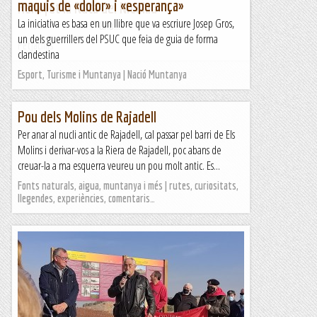
maquis de «dolor» i «esperança»
Hem fet la Ruta del Nicolau
La iniciativa es basa en un llibre que va escriure Josep Gros,
&nb...
un dels guerrillers del PSUC que feia de guia de forma
Petjacims
clandestina
Esport, Turisme i Muntanya | Nació Muntanya
Pou dels Molins de Rajadell
Per anar al nucli antic de Rajadell, cal passar pel barri de Els
Molins i derivar-vos a la Riera de Rajadell, poc abans de
creuar-la a ma esquerra veureu un pou molt antic. Es...
Fonts naturals, aigua, muntanya i més | rutes, curiositats,
llegendes, experiències, comentaris…