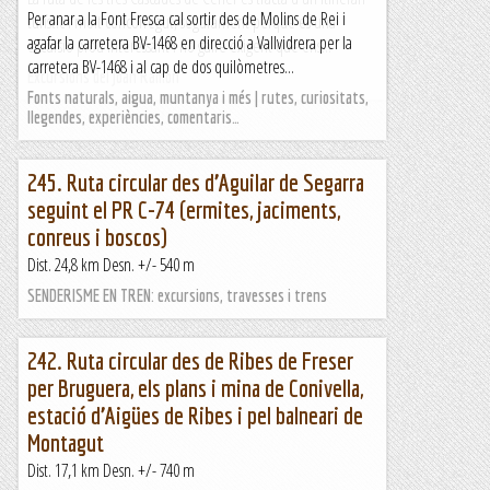
Per anar a la Font Fresca cal sortir des de Molins de Rei i
turístic i molt concorregut, segurament perquè es una
agafar la carretera BV-1468 en direcció a Vallvidrera per la
excursió prou interessant i no gaire exigent que ens...
carretera BV-1468 i al cap de dos quilòmetres...
Excursions del Joan Ramon
Fonts naturals, aigua, muntanya i més | rutes, curiositats,
llegendes, experiències, comentaris…
245. Ruta circular des d’Aguilar de Segarra
seguint el PR C-74 (ermites, jaciments,
conreus i boscos)
Dist. 24,8 km Desn. +/- 540 m
SENDERISME EN TREN: excursions, travesses i trens
242. Ruta circular des de Ribes de Freser
per Bruguera, els plans i mina de Conivella,
estació d’Aigües de Ribes i pel balneari de
Montagut
Dist. 17,1 km Desn. +/- 740 m