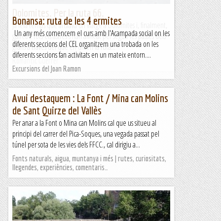
Dolomites. Per la ruta 66.
Bonansa: ruta de les 4 ermites
Ja feia temps que ansiava un viatge a Dolomites i, finalment,
Un any més comencem el curs amb l'Acampada social on les
gairebé tots els astres s'han alineat per seguir les passes dels
diferents seccions del CEL organitzem una trobada on les
grans a traves del que en diuen la ruta...
diferents seccions fan activitats en un mateix entorn....
Romàntic Guerrer
Excursions del Joan Ramon
Avui destaquem : La Font / Mina can Molins
de Sant Quirze del Vallès
Per anar a la Font o Mina can Molins cal que us situeu al
principi del carrer del Pica-Soques, una vegada passat pel
túnel per sota de les vies dels FFCC., cal dirigiu a...
Fonts naturals, aigua, muntanya i més | rutes, curiositats,
llegendes, experiències, comentaris…