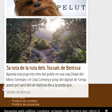
kmTemps empleat: 3h30m (parades incloses)Desnivell + :
470mDesnivell - : 470mAvui m’he decidit a fer una...
Entre boscos i muntanyes, fusió amb la natura
CASTELLGALÍ : RUTA del PELUT
&nb...
Kimisades
3a ruta de la ruta dels Tossals de Benissa
Aquesta ruta puja tres cims del poble en una ruta,Tossal del
Moro-Serrelars i el Cossi.Començe prop del dipòsit de Senija
anant pel camí Vell de València fins a la senda que...
Inici
RSS
Contacta
Sendes de benissa
Avís legal
.
Política de cookies
.
Política de privacitat
.
Aquesta web utilitza 'cookies' pròpies i de tercers per oferir-li
✖
Muntanyisme.cat
El cercador d'articles d'esports de muntanya