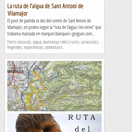
La ruta de l’aigua de Sant Antoni de
Vilamajor
El punt de partida es des del centre de Sant Antoni de
Vilamajor, on podeu seguir la “ruta de l’aigua i les rieres” que
trobareu marcada en marques blanques i grogues com...
Fonts naturals, aigua, muntanya i més | rutes, curiositats,
llegendes, experiències, comentaris…
Valls del montcau, ruta del terme i llobregat
Alçada mínima: 185mAlçada màxima: 355mDistància: 17,56