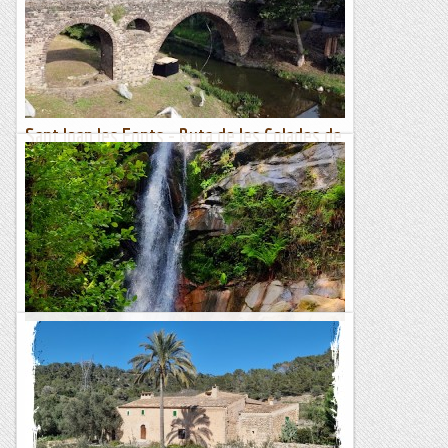
Sant Joan les Fonts - Ruta de les Colades de
Lava - Salt del Molí Fondo (368 m)
Dijous 22 de juny de 2023Hora de sortida: ¾ de set del matí.
Ubicació: Comarca de la Garrotxa. Temps aproximat: 3 h (7,3
km) Desnivell: 121 m...
Maifemcim.cat
Per les guilleries: ruta dels carboners
El meu gran mestre excursionista, en Manel Cortés, deia que
als de la Catalunya ponentina ens encanta els boscos
frondosos i verds, en canvi els catalans de l'altre vessant els...
Excursions del Joan Ramon