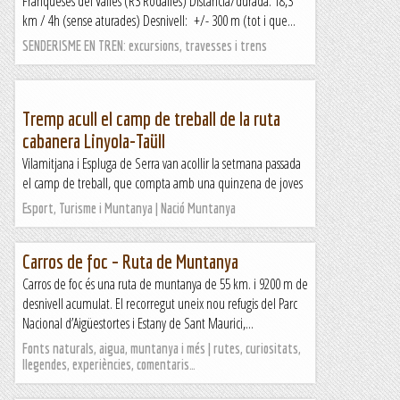
Franqueses del Vallès (R3 Rodalies) Distància/durada: 18,3
km / 4h (sense aturades) Desnivell: +/- 300 m (tot i que...
SENDERISME EN TREN: excursions, travesses i trens
Tremp acull el camp de treball de la ruta
cabanera Linyola-Taüll
Vilamitjana i Espluga de Serra van acollir la setmana passada
el camp de treball, que compta amb una quinzena de joves
Esport, Turisme i Muntanya | Nació Muntanya
Carros de foc – Ruta de Muntanya
Carros de foc és una ruta de muntanya de 55 km. i 9200 m de
desnivell acumulat. El recorregut uneix nou refugis del Parc
Nacional d’Aigüestortes i Estany de Sant Maurici,...
Fonts naturals, aigua, muntanya i més | rutes, curiositats,
llegendes, experiències, comentaris…