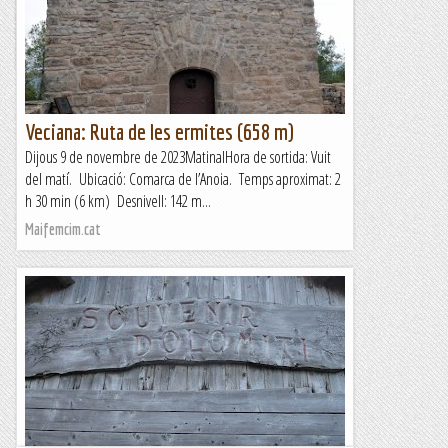
la-selva-sils-152848248Aquest matí anirem cap a la comarca
de la Selva per fer una circular, que ens dura a...
Aire de Muntanyes
Veciana: Ruta de les ermites (658 m)
Dijous 9 de novembre de 2023MatinalHora de sortida: Vuit
del matí. Ubicació: Comarca de l’Anoia. Temps aproximat: 2
h 30 min (6 km) Desnivell: 142 m...
Maifemcim.cat