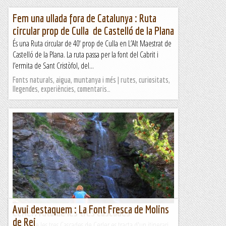
Fem una ullada fora de Catalunya : Ruta
circular prop de Culla de Castelló de la Plana
És una Ruta circular de 40′ prop de Culla en L’Alt Maestrat de
Castelló de la Plana. La ruta passa per la font del Cabrit i
l’ermita de Sant Cristòfol, del...
Fonts naturals, aigua, muntanya i més | rutes, curiositats,
llegendes, experiències, comentaris…
Avui destaquem : La Font Fresca de Molins
Cerler: ruta de les tres cascades
de Rei
La ruta de les tres Cascades de Cerler es tracta d'un itinerari