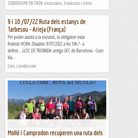
SENDERISME EN TREN: excursions, travesses i trens
9 i 10 /07/22 Ruta dels estanys de
Tarbesou - Arieja (França)
Per poder assistir a la excursió, és obligatori estar
federat HORA: Dissabte 9/07/2022 a les 16h.? - a
definir... LLOC DE TROBADA: antiga UEC de Barcelona - Gran
Via...
Cims i senderisme
Molló i Camprodon recuperen una ruta dels