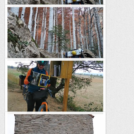
NO HO VEIG CLAR! (nueva ruta en Ordesa)
Domingo 6 octubre 2019, 18h20' Pronto oscurecerá. Estamos
colgados a 250 mts del suelo en medio del espolón del
Gallinero, de una reunión confortable entre Pangea y...
Ganxets
NO HO VEIG CLAR! (nueva ruta en Ordesa)
Domingo 6 octubre 2019, 18h20' Pronto oscurecerá. Estamos
colgados a 250 mts del suelo en medio del espolón del
Gallinero, de una reunión confortable entre Pangea y...
Ganxets
Sils - Fornells de la Selva - Sils. Ruta Gravel.
https://www.wikiloc.com/gravel-bike-trails/sils-fornells-de-