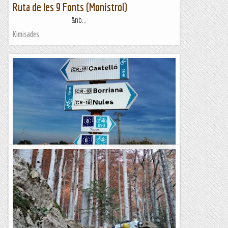
Ruta de les 9 Fonts (Monistrol)
&nb...
Kimisades
La Ruta dels Tarongers (Castelló) en Gravel
Fa uns anys per al programa Temps d'Aventura (3Cat), el
biker Tomi Misser va fer un programa d'informació turística
de Castelló com a destí ideal per fer tota mena...
Aire de Muntanyes