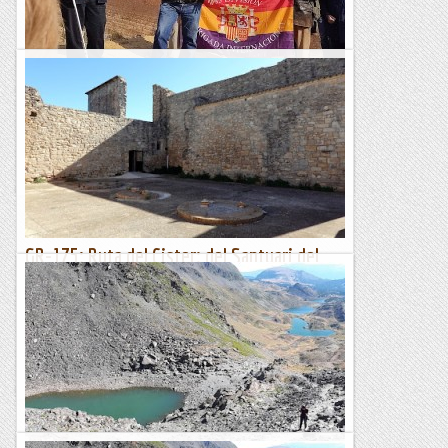
Inauguració de la ruta robert capa a aitona
Fa tres anys vam tenir ocasió d'anar a la Serra Brisa amb en
Pol Galitó que ens va ensenyar els indrets que va fotografiar
en Robert Capa en l0fesinva republicana en el...
Excursions del Joan Ramon
GR-175: Ruta del Cister: del Santuari del
Tallat a Vallbona de les Monges (798 m)
Dissabte 23 d’octubre de 2021Hora de sortida: Set del matí.
Ubicació: Comarca de l’Urgell. Temps aproximat: 3 h (9,4
km) Desnivell: 38 m (acumulat) ...
Maifemcim.cat