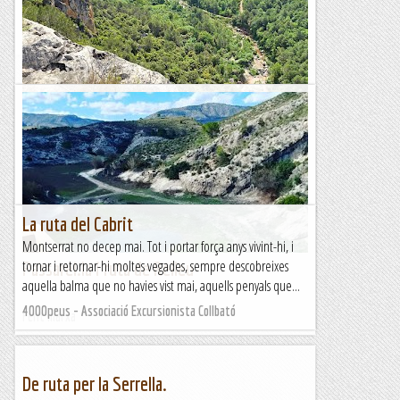
TrailRunningMallorca – Correr por la isla de Mallorca
Els molins del brugent.
Descripció de la ruta; excursió circular que iniciarem des de
Farena, una entitat de població del municipi de Mont-ral, a
la comarca de l'Alt Camp. El poble se situa a les...
Esgarrapacrestes
La ruta del Cabrit
Montserrat no decep mai. Tot i portar força anys vivint-hi, i
tornar i retornar-hi moltes vegades, sempre descobreixes
Passarel.la i ruta de Relleu
aquella balma que no havies vist mai, aquells penyals que...
4000peus - Associació Excursionista Collbató
Fent marxa
De ruta per la Serrella.