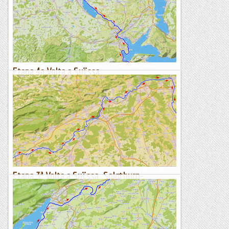
del dia d'avui.Avui és l'últim dia de travessa i és una llàstima
perquè ja ens havíem acostumat a la rutina....
Sortides a Muntanya
Etapa 4a Volta a Suïssa.
Meisterschwanden- Alpnach
Itinerari marcat amb el rellotge Suunto Traverse.Altimetria
del dia d'avui.Avui comença la primera de les dues etapes
més dures d'aquesta sortida a Suïssa. Sortim del...
Sortides a Muntanya
Etapa 3ª Volta a Suïssa. Solothurn-
Meisterschwanden.
Itinerari marcat amb el rellotge Suunto Traverse.Altimetria
del dia d'avui.Avui ja és la tercera etapa consecutiva, però les
cames de moment estan força bé. Després de...