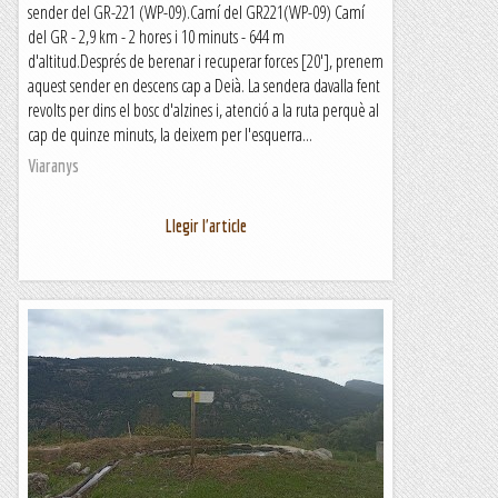
sender del GR-221 (WP-09).Camí del GR221(WP-09) Camí
del GR - 2,9 km - 2 hores i 10 minuts - 644 m
d'altitud.Després de berenar i recuperar forces [20'], prenem
aquest sender en descens cap a Deià. La sendera davalla fent
revolts per dins el bosc d'alzines i, atenció a la ruta perquè al
cap de quinze minuts, la deixem per l'esquerra...
Viaranys
Llegir l'article