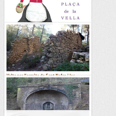
&nb...
Kimisades
Monistrol: Volta circular de La Vella
Quaresma
&nb...
Kimisades
Volta per l'ermita de Sant Nofre i les
ermites Velles
Ruïnes de l'ermita de Sant NofreA Mallorca trobem les
ruïnes de tres antigues ermites de Sant Nofre. La primera es
localitza al cim del puig de Sant Nofre, en terrenys de la...
Viaranys