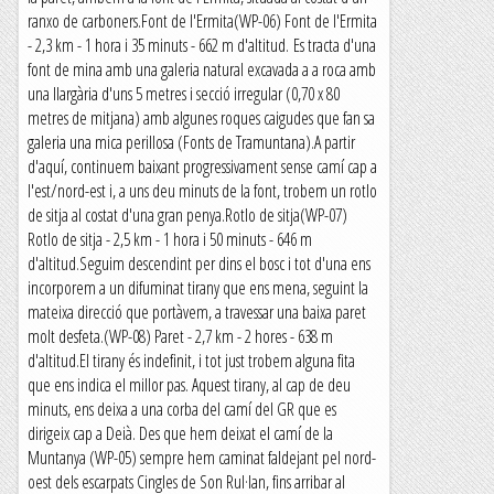
ranxo de carboners.Font de l'Ermita(WP-06) Font de l'Ermita
- 2,3 km - 1 hora i 35 minuts - 662 m d'altitud. Es tracta d'una
font de mina amb una galeria natural excavada a a roca amb
una llargària d'uns 5 metres i secció irregular (0,70 x 80
metres de mitjana) amb algunes roques caigudes que fan sa
galeria una mica perillosa (Fonts de Tramuntana).A partir
d'aquí, continuem baixant progressivament sense camí cap a
l'est/nord-est i, a uns deu minuts de la font, trobem un rotlo
de sitja al costat d'una gran penya.Rotlo de sitja(WP-07)
Rotlo de sitja - 2,5 km - 1 hora i 50 minuts - 646 m
d'altitud.Seguim descendint per dins el bosc i tot d'una ens
incorporem a un difuminat tirany que ens mena, seguint la
mateixa direcció que portàvem, a travessar una baixa paret
molt desfeta.(WP-08) Paret - 2,7 km - 2 hores - 638 m
d'altitud.El tirany és indefinit, i tot just trobem alguna fita
que ens indica el millor pas. Aquest tirany, al cap de deu
minuts, ens deixa a una corba del camí del GR que es
dirigeix cap a Deià. Des que hem deixat el camí de la
Muntanya (WP-05) sempre hem caminat faldejant pel nord-
oest dels escarpats Cingles de Son Rul·lan, fins arribar al