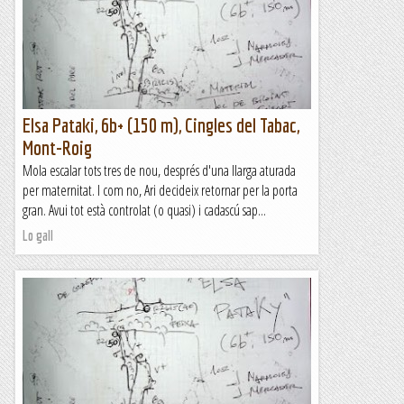
Elsa Pataki, 6b+ (150 m), Cingles del Tabac,
Mont-Roig
Mola escalar tots tres de nou, després d'una llarga aturada
per maternitat. I com no, Ari decideix retornar per la porta
gran. Avui tot està controlat (o quasi) i cadascú sap...
Lo gall