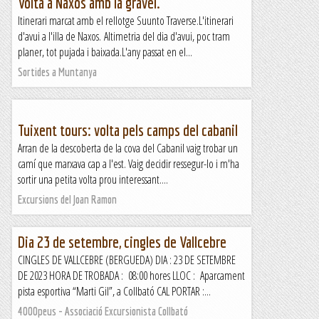
Volta a Naxos amb la gravel.
Itinerari marcat amb el rellotge Suunto Traverse.L'itinerari
d'avui a l'illa de Naxos. Altimetria del dia d'avui, poc tram
planer, tot pujada i baixada.L'any passat en el...
Sortides a Muntanya
Tuixent tours: volta pels camps del cabanil
Arran de la descoberta de la cova del Cabanil vaig trobar un
camí que marxava cap a l'est. Vaig decidir ressegur-lo i m'ha
sortir una petita volta prou interessant....
Excursions del Joan Ramon
Dia 23 de setembre, cingles de Vallcebre
CINGLES DE VALLCEBRE (BERGUEDA) DIA : 23 DE SETEMBRE
DE 2023 HORA DE TROBADA : 08:00 hores LLOC : Aparcament
pista esportiva “Marti Gil”, a Collbató CAL PORTAR :...
4000peus - Associació Excursionista Collbató