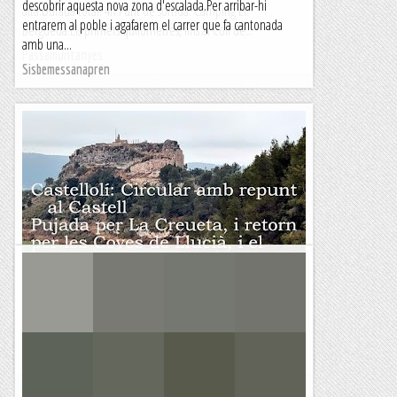
descobrir aquesta nova zona d'escalada.Per arribar-hi
alta.Durada total: 4h.Punt de sortida: Càmping El
entrarem al poble i agafarem el carrer que fa cantonada
Berguedà.Els primers quilòmetres, fins al Coll de...
amb una...
Passamuntanyes
Sisbemessanapren
Castellolí, Volta Circular amb repunt al
Castell
&nb...
Kimisades