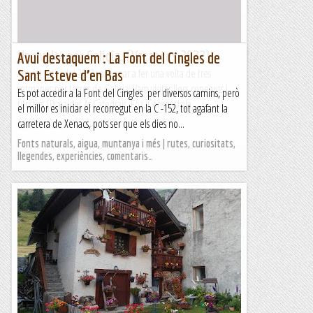
Una volta per Galicia. (Vacances 2022)
Avui destaquem : La Font del Cingles de
Aquest estiu del 2022 vam anar a fer una volta de tres
Sant Esteve d’en Bas
setmanes per terres de Galicia. Vam visitar llocs coneguts i
Es pot accedir a la Font del Cingles per diversos camins, però
turístics (Praia des As Catedrais, Foz, Compostela,...
el millor es iniciar el recorregut en la C -152, tot agafant la
carretera de Xenacs, pots ser que els dies no...
Ãrrius Team
Fonts naturals, aigua, muntanya i més | rutes, curiositats,
llegendes, experiències, comentaris…