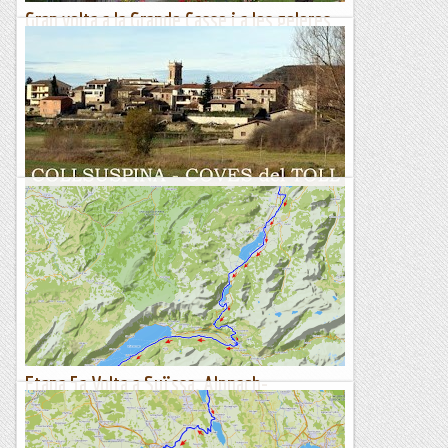
Gran volta a la Grande Casse i a les geleres
de la Vanoise
La Vanoise és una regió alpina, situada just al sud del massís
del Mont Blanc, més coneguda a l'hivern que a l'estiu. Les
grans estacions d'esquí que l'envolten (de Val...
Muntanyenc
Collsuspina -- Coves del Toll (Una Volta ben
Ideada)
&nb...
Kimisades
Etapa 5a Volta a Suïssa. Alpnach-
Interlaken.
Itinerari marcat amb el rellotge Suunto Traverse.Altimetria