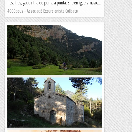
nosaltres, gaudint-la de punta a punta. Entremig, els masos...
4000peus - Associació Excursionista Collbató
BTT – Volta a la Serra d’Ensija
Dijous 27 octubre 2022 Vallcebre, Font Freda, el Portet, Les
Collades, Portell dels Terrers, Peguera, Creu de Fumanya,
Jaciment Paleontològic de Fumanya,...
Esqui Montseny