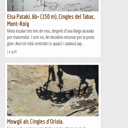
Elsa Pataki, 6b+ (150 m), Cingles del Tabac,
Mont-Roig
Mola escalar tots tres de nou, després d'una llarga aturada
per maternitat. I com no, Ari decideix retornar per la porta
gran. Avui tot està controlat (o quasi) i cadascú sap...
Lo gall
Mowgli als Cingles d'Oriola.