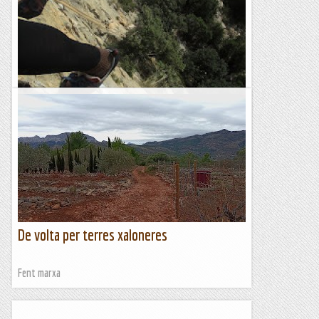
Cor de Lleó als Cingles d'Oriola.
La comarca és un refugi de solitud fins i tot quan la tempesta
humana que representa el pont de la Puríssima assola les
muntanyes colindants. Avui, hem trobat aquesta bonica...
Romàntic Guerrer
De volta per terres xaloneres
Fent marxa