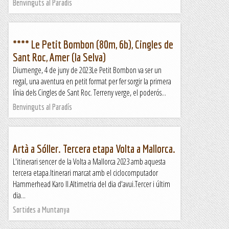
Benvinguts al Paradís
**** Le Petit Bombon (80m, 6b), Cingles de
Sant Roc, Amer (la Selva)
Diumenge, 4 de juny de 2023Le Petit Bombon va ser un
regal, una aventura en petit format per fer sorgir la primera
línia dels Cingles de Sant Roc. Terreny verge, el poderós...
Benvinguts al Paradís
Artà a Sóller. Tercera etapa Volta a Mallorca.
L'itinerari sencer de la Volta a Mallorca 2023 amb aquesta
tercera etapa.Itinerari marcat amb el ciclocomputador
Hammerhead Karo II.Altimetria del dia d'avui.Tercer i últim
dia...
Sortides a Muntanya