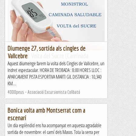
Monistrolet ; Volta pels seus indrets
&nb...
Kimisades
Diumenge 27, sortida als cingles de
Monistrol; Volta del Sucre (Caminada
Vallcebre
Saludable)
Aquest diumenge farem la volta dels Cingles de Vallcebre, un
indret espectacular. HORA DE TROBADA : 8:00 HORES LLOC :
&nb...
APARCAMENT PISTA ESPORTIVA MARTI GIL DISTANCIA : 10,340
Kimisades
KM....
4000peus - Associació Excursionista Collbató
Bonica volta amb Montserrat com a
escenari
Un dia esplèndid ens ha acompanyat en aquesta agradable
sortida de novembre: el camí dels Masos. Tota la serra per