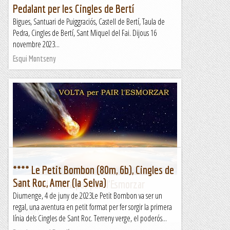
Pedalant per les Cingles de Bertí
Bigues, Santuari de Puiggraciós, Castell de Bertí, Taula de
Pedra, Cingles de Bertí, Sant Miquel del Fai. Dijous 16
novembre 2023...
Esqui Montseny
**** Le Petit Bombon (80m, 6b), Cingles de
Sant Roc, Amer (la Selva)
Monistrol ; Volta per pair l'Esmorzar
Diumenge, 4 de juny de 2023Le Petit Bombon va ser un
&nb...
regal, una aventura en petit format per fer sorgir la primera
Kimisades
línia dels Cingles de Sant Roc. Terreny verge, el poderós...