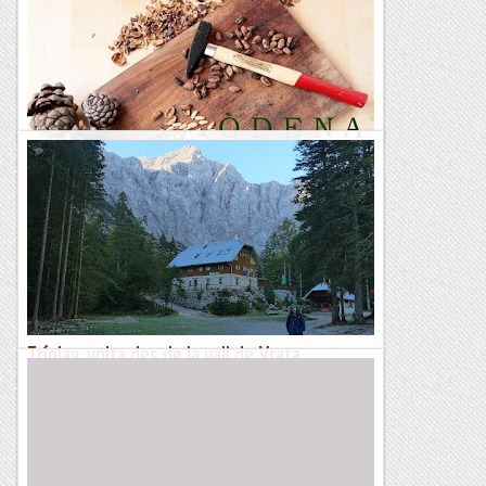
Els cingles de Vallcebre
17,2 kms. 5 hores i 632 metres de desnivell positiu. Vaig veure
aquesta ruta en el Vèrtex 301 de maig-juny 2022. A Vallcebre
hi he estat algunes vegades per participar en...
Fragments de camins i curses
Òdena . Volta dels Pinyoners
&nb...
Kimisades
Tríglav, volta des de la vall de Vrata
Aquest setembre, amb la Queralt, hem fet una petita
expedició als Alps Julians. Una mena de concentració de
muntanyes dolomítiques situades a la cruïlla entre tres
països:...
Muntanyenc