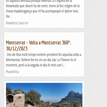
En aquesta ventosa jornada hivernal i a l'espera de la
llevantada que diuen ha de venir, torno al lloc origen de la
meva malastrugança que m'ha acompanyat el darrer mes.
He...
Romàntic Guerrer
Montserrat - Volta a Montserrat 360º.
30/12/2023
Des de feia molt temps teníem pendent fer aquesta volta a
Montserrat. Volíem fer-ho en un dia clar i a l'hivern és el
moment, però a la vegada el dia és més curt i...
Manel&Ita