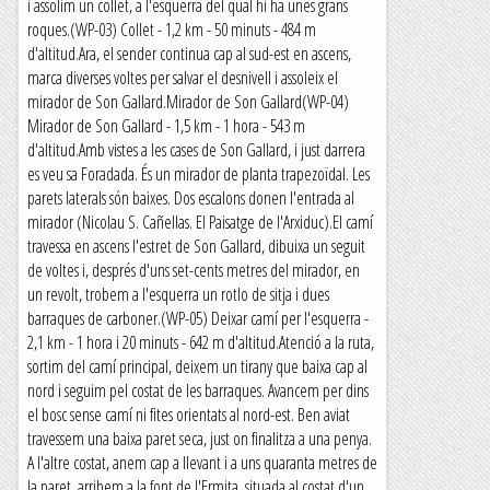
i assolim un collet, a l'esquerra del qual hi ha unes grans
roques.(WP-03) Collet - 1,2 km - 50 minuts - 484 m
d'altitud.Ara, el sender continua cap al sud-est en ascens,
marca diverses voltes per salvar el desnivell i assoleix el
mirador de Son Gallard.Mirador de Son Gallard(WP-04)
Mirador de Son Gallard - 1,5 km - 1 hora - 543 m
d'altitud.Amb vistes a les cases de Son Gallard, i just darrera
es veu sa Foradada. És un mirador de planta trapezoïdal. Les
parets laterals són baixes. Dos escalons donen l'entrada al
mirador (Nicolau S. Cañellas. El Paisatge de l'Arxiduc).El camí
travessa en ascens l'estret de Son Gallard, dibuixa un seguit
de voltes i, després d'uns set-cents metres del mirador, en
un revolt, trobem a l'esquerra un rotlo de sitja i dues
barraques de carboner.(WP-05) Deixar camí per l'esquerra -
2,1 km - 1 hora i 20 minuts - 642 m d'altitud.Atenció a la ruta,
sortim del camí principal, deixem un tirany que baixa cap al
nord i seguim pel costat de les barraques. Avancem per dins
el bosc sense camí ni fites orientats al nord-est. Ben aviat
travessem una baixa paret seca, just on finalitza a una penya.
A l'altre costat, anem cap a llevant i a uns quaranta metres de
la paret, arribem a la font de l'Ermita, situada al costat d'un