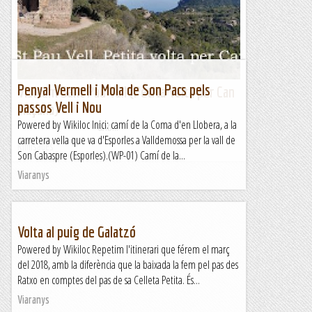
Penyal Vermell i Mola de Son Pacs pels
Visitem Sant Pau Vell (Petita Volta per Can
passos Vell i Nou
Maçana)
Powered by Wikiloc Inici: camí de la Coma d'en Llobera, a la
&nb...
carretera vella que va d'Esporles a Valldemossa per la vall de
Kimisades
Son Cabaspre (Esporles).(WP-01) Camí de la...
Viaranys
Volta al puig de Galatzó
Powered by Wikiloc Repetim l'itinerari que férem el març
del 2018, amb la diferència que la baixada la fem pel pas des
Ratxo en comptes del pas de sa Celleta Petita. És...
Viaranys