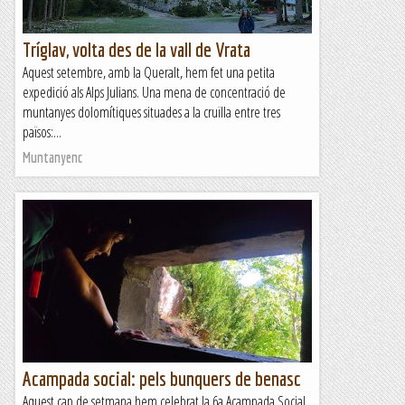
Tríglav, volta des de la vall de Vrata
Aquest setembre, amb la Queralt, hem fet una petita
expedició als Alps Julians. Una mena de concentració de
muntanyes dolomítiques situades a la cruïlla entre tres
països:...
Muntanyenc
Acampada social: pels bunquers de benasc
Aquest cap de setmana hem celebrat la 6a Acampada Social.