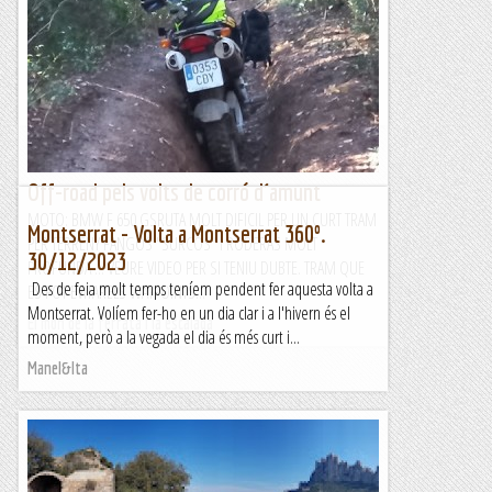
Esparreguera: Volta Flor de La Passió
&nb...
Kimisades
Off-road pels volts de corró d´amunt
MOTO: BMW F 650 GSRUTA MOLT DIFICIL PER UN CURT TRAM
Montserrat - Volta a Montserrat 360º.
PER TERRENY FANGOS "SURCOS" I RODERAS MOLT
30/12/2023
PROFUNDA ... VEURE VIDEO PER SI TENIU DUBTE. TRAM QUE
Des de feia molt temps teníem pendent fer aquesta volta a
ES POT EVITARELS WAYPOINTS...
Montserrat. Volíem fer-ho en un dia clar i a l'hivern és el
El món de la ferrata i la escalada
moment, però a la vegada el dia és més curt i...
Manel&Ita