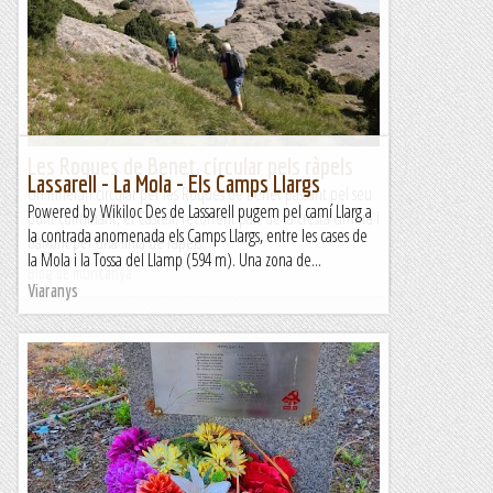
Les Roques de Benet, circular pels ràpels
Lassarell - La Mola - Els Camps Llargs
Un itinerari circular per les Roques de Benet passant pel seu
Powered by Wikiloc Des de Lassarell pugem pel camí Llarg a
punt culminant, el Castell, recorrent part de la cresta cimera i
la contrada anomenada els Camps Llargs, entre les cases de
baixant per una línia de ràpels....
la Mola i la Tossa del Llamp (594 m). Una zona de...
Blog de muntanya
Viaranys