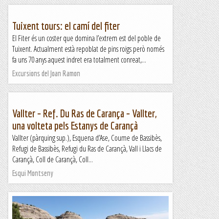
Tuixent tours: el camí del fiter
El Fiter és un coster que domina l’extrem est del poble de
Tuixent. Actualment està repoblat de pins roigs però només
fa uns 70 anys aquest indret era totalment conreat,...
Excursions del Joan Ramon
Vallter – Ref. Du Ras de Carança – Vallter,
una volteta pels Estanys de Carançà
Vallter (pàrquing sup.), Esquena d’Ase, Coume de Bassibès,
Refugi de Bassibès, Refugi du Ras de Carançà, Vall i Llacs de
Carançà, Coll de Carançà, Coll...
Esqui Montseny