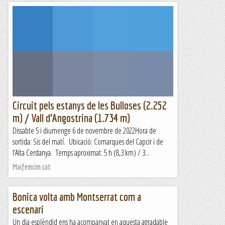
Circuit pels estanys de les Bulloses (2.252
m) / Vall d’Angostrina (1.734 m)
Dissabte 5 i diumenge 6 de novembre de 2022Hora de
sortida: Sis del matí. Ubicació: Comarques del Capcir i de
l’Alta Cerdanya. Temps aproximat: 5 h (8,3 km) / 3...
Maifemcim.cat
Bonica volta amb Montserrat com a
escenari
Un dia esplèndid ens ha acompanyat en aquesta agradable