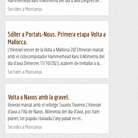
Hammerhead Karo II.Altimetria del dia d'avui.Després de...
Sortides a Muntanya
Sóller a Portals-Nous. Primera etapa Volta a
Mallorca.
L'itinerari sencer de la Volta a Mallorca 2023.Itinerari marcat
amb el ciclocomputador Hammerhead Karo II.Altimetria del
dia d'avui.Dimecres 11/10/2023, acabem de treballar a la...
Sortides a Muntanya
Volta a Naxos amb la gravel.
Itinerari marcat amb el rellotge Suunto Traverse.L'itinerari
d'avui a l'illa de Naxos. Altimetria del dia d'avui, poc tram
planer, tot pujada i baixada.L'any passat en el...
Sortides a Muntanya