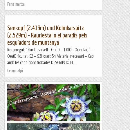
Fent marxa
Seekopf (2.413m) und Kolmkarspitz
(2.529m) - Rauriestal o el paradís pels
esquiadors de muntanya
Recorregut: 12kmDesnivell: D+ / D- : 1.000mOrientació –
OestDificultat: S2 – S3Horari: 5h Material necessari – Cap
amb les condicions trobades DESCRIPCIÓ El...
Cecmo alpí