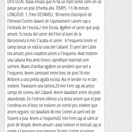
DIFICULTAT: Baixa encara que hi ha un tram sense camí on cal
passar per un prat d'herba alta. TEMPS: 1 h 06 minuts
LONGITUD: 1, 9 km DESNIVELL: 90 metres Descripció de
l'itinerari:Sortim davant de l'ajuntament i anem cap a
l'entrada de l'escola.2 min Escola. Agafem el carrer que puja
amunt. Es tracta del carrer del Fiter al barri de la
Barceloneta.6 min S'acaba el carrer. A l'esquerra tenim el
camp tancat on està la cova del Cabanil. El camí del Cable
tira amunt, pero nosaltres anem a l'esquerra. Aviat trobem
una cabana feta amb troncs i aprofitant material com
somiers. Abans d'arribar agafem un senderó que surt a
l'esquerra. Anem caminant entre bosc de pins.16 min
Arribem a una petita agulla rocosa. Ara el sender no es tan
evident. Travessem una tartera.20 min Fem cap als antics
camps de conreu del Cabanil. Anem davallant entre els prats
abandonats. En l'extrem inferior a la dreta veiem que el prat
s'endinsa en el bosc on trobem un corriol poc evident que
anem seguint, tot davallant.46 min Sortim al camí vell de
Tuixent a Josa. Anem a l'esquerra52 min Fem cap al camí al
pont de Vinyals. Anem amunt i aviat trobem el trencall cap al
poble a l'esquerra que prenem.56 min Sortim al primer