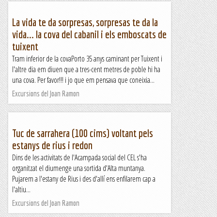
La vida te da sorpresas, sorpresas te da la
vida... la cova del cabanil i els emboscats de
tuixent
Tram inferior de la covaPorto 35 anys caminant per Tuixent i
l'altre dia em diuen que a tres-cent metres de poble hi ha
una cova. Per favor!!! i jo que em pensava que coneixia...
Excursions del Joan Ramon
Tuc de sarrahera (100 cims) voltant pels
estanys de rius i redon
Dins de les activitats de l'Acampada social del CEL s'ha
organitzat el diumenge una sortida d'Alta muntanya.
Pujarem a l'estany de Rius i des d'allí ens enfilarem cap a
l'altiu...
Excursions del Joan Ramon