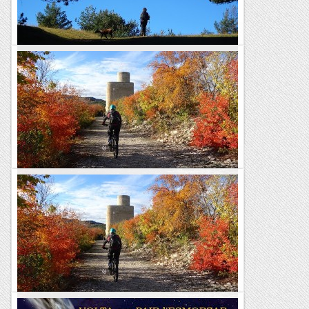
Passamuntanyes
Caminant pels boscos obacs del Catllaràs
Distància: 17 km.Desnivell: 900 m.Dificultat tècnica:
fàcil.Durada total: 5 h.Punt de sortida: Santa Maria de
Lillet.TRAÇA GPS Bonica i senzilla volta per...
Pass@muntanyes
En BTT pels dominis del Castell de Mur
Distància: 42 km.Desnivell: 1400 m.Dificultat tècnica:
mitjana, puntualment alta. Durada total: 6 h.Punt de sortida:
Cellers (Hotel del Llac). Bonica pedalada al...
Pass@muntanyes