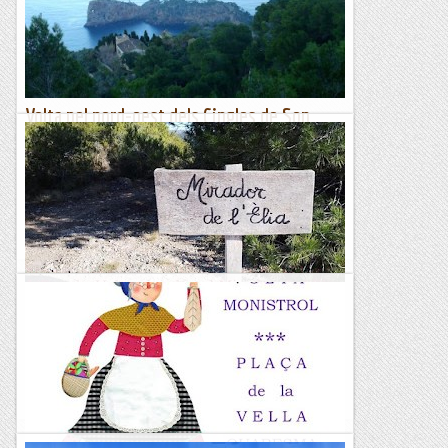
Volta pel nord-oest dels Cingles de Son
Rul·lan
Sa Foradada i Miramar des del mirador dels Tudons Inici: A
Ca Madò Pilla (actualment "Hotel Continental"), al punt
quilomètric 68,300 de la carretera Ma-10. Just davant...
Viaranys
L'ESPELT : VOLTA CIRCULAR al MIRADOR de
l'ÈLIA
&nb...
Kimisades