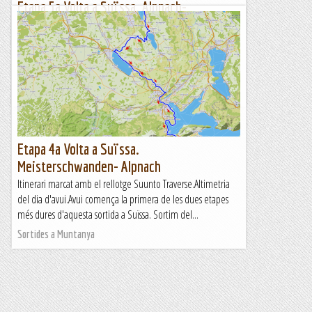
Etapa 5a Volta a Suïssa. Alpnach-
Interlaken.
Itinerari marcat amb el rellotge Suunto Traverse.Altimetria
del dia d'avui.Avui és l'últim dia de travessa i és una llàstima
perquè ja ens havíem acostumat a la rutina....
Sortides a Muntanya
Etapa 4a Volta a Suïssa.
Meisterschwanden- Alpnach
Itinerari marcat amb el rellotge Suunto Traverse.Altimetria
del dia d'avui.Avui comença la primera de les dues etapes
més dures d'aquesta sortida a Suïssa. Sortim del...
Sortides a Muntanya