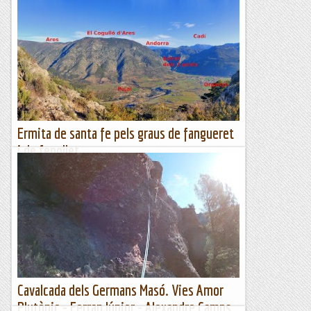
Monistrol: Volta circular de La Vella
Quaresma
&nb...
Kimisades
Ermita de santa fe pels graus de fangueret
i de fenollet
M'he quedat sorprès d'aquesta superba excursió. Pujo pel
grau de Fangueret (Fangaret), vaig a l'ermita de Santa Fe
amb una panoràmica excepcional i baixo pel superb grau
de...
Excursions del Joan Ramon
Cavalcada dels Germans Masó. Vies Amor
Plutònic - Ferran Júnior - Alexandre Camps