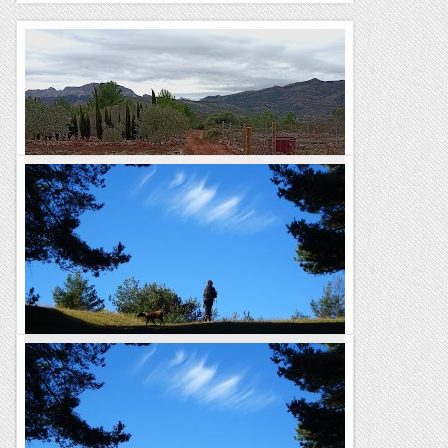
De volta per terres xaloneres
Fent marxa
Caminant pels boscos obacs del Catllaràs
Distància: 17 km.Desnivell: 900 m.Dificultat tècnica:
fàcil.Durada total: 5 h.Punt de sortida: Santa Maria de
Lillet.TRAÇA GPS Bonica i senzilla volta per...