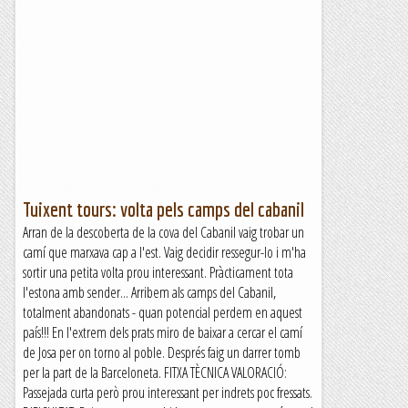
Tuixent tours: volta pels camps del cabanil
Arran de la descoberta de la cova del Cabanil vaig trobar un
camí que marxava cap a l'est. Vaig decidir ressegur-lo i m'ha
sortir una petita volta prou interessant. Pràcticament tota
l'estona amb sender... Arribem als camps del Cabanil,
totalment abandonats - quan potencial perdem en aquest
país!!! En l'extrem dels prats miro de baixar a cercar el camí
de Josa per on torno al poble. Després faig un darrer tomb
per la part de la Barceloneta. FITXA TÈCNICA VALORACIÓ:
Passejada curta però prou interessant per indrets poc fressats.