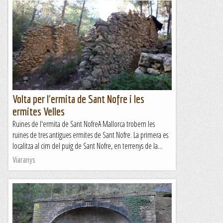
Padrós - La Mola.
Ja feia molt de temps que volia arribar al cim de la Mola
enllaçant els diferents contraforts de parets sumant vies
diferents i avui, dia de la cavalcada de...
Les altres vies...
Volta per l'ermita de Sant Nofre i les
ermites Velles
Ruïnes de l'ermita de Sant NofreA Mallorca trobem les
ruïnes de tres antigues ermites de Sant Nofre. La primera es
localitza al cim del puig de Sant Nofre, en terrenys de la...
Viaranys