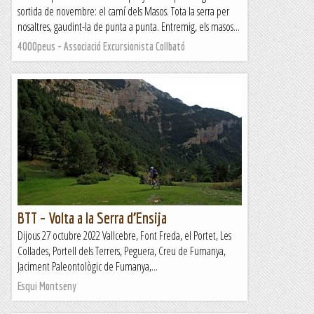
sortida de novembre: el camí dels Masos. Tota la serra per
nosaltres, gaudint-la de punta a punta. Entremig, els masos...
4000peus - Associació Excursionista Collbató
BTT – Volta a la Serra d’Ensija
Dijous 27 octubre 2022 Vallcebre, Font Freda, el Portet, Les
Collades, Portell dels Terrers, Peguera, Creu de Fumanya,
Jaciment Paleontològic de Fumanya,...
Esqui Montseny