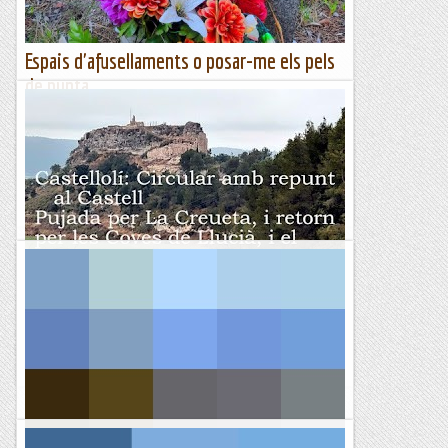
Espais d'afusellaments o posar-me els pels
de punta
Avui he decidit anar a fer un tomb per les tombes
desconeguts de Memòria Històrica no gaire coneguts per
poder fer-ne difusió. Tenen en comú, molts elements,
indrets on es...
Excursions del Joan Ramon
Castellolí, Volta Circular amb repunt al
Castell
&nb...
Kimisades
Pedalant les obagues de Tuixent i l'Arp