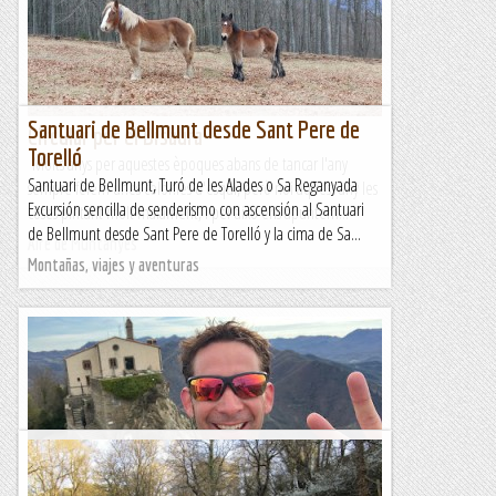
Santuari de Bellmunt desde Sant Pere de
Circular per el Bisaura
Torelló
Molts anys per aquestes èpoques abans de tancar l'any
Santuari de Bellmunt, Turó de les Alades o Sa Reganyada
sempre fèiem unes colònies d'esquí, però noi aquest any les
Excursión sencilla de senderismo con ascensión al Santuari
coses pintant molt malament, i per això ens apuntem...
de Bellmunt desde Sant Pere de Torelló y la cima de Sa...
Aire de Muntanyes
Montañas, viajes y aventuras