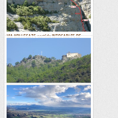
Les restriccions motivades pel COVID19 no ens han permès
fins ara fer les sortides col·lectives que programem...
Blog de muntanya
VIA KOLLEGATS sortida INTOCABLES DE
BELLMUNT
DISSABTE, 12 DE JUNY Collegats és una zona que tenim
força oblidada, ja sigui per la distancia , ja sigui per la seva
morfologia i dificultat. Però tot i així...
Els Visas
Bellmunt pel vessant sud
29.05.21 Ja ni recordo la darrera vegada que vam anar a
Bellmunt, aquest bell santuari enlairat a 1248 m, al fil d’una
escarpada cresta i ben visible des de la...
Centre Excursionista Àliga