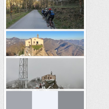
Bellmunt
Rutes Salvatges
El Bisaura amb BTT
Sant Quirze de Besora, Castell de Montesquiu, Llaés, Baumes
del Teixidor, Morro del Quer, Vidrà, Sant Quize de Besora.
Dimecres 29 març 2023...
Esqui Montseny
Bellmunt
Rutes Salvatges
Bellmunt