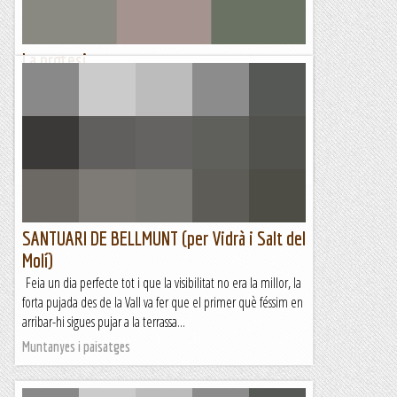
La protesi
DIMECRES, 19 D'OCTUBREDesprés de molts dies d'intentar
coincidir, avui si que podem quedar amb el Josep.La
proposta que tinc al cap és anar a la Roca Gran de Ferrus
per...
Els Visas
SANTUARI DE BELLMUNT (per Vidrà i Salt del
Molí)
Feia un dia perfecte tot i que la visibilitat no era la millor, la
forta pujada des de la Vall va fer que el primer què féssim en
arribar-hi sigues pujar a la terrassa...
Muntanyes i paisatges