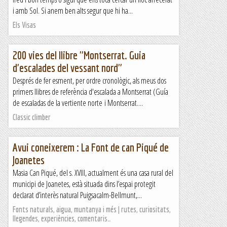
i amb Sol. Si anem ben alts segur que hi ha...
Els Visas
200 vies del llibre "Montserrat. Guia
d'escalades del vessant nord"
Després de fer esment, per ordre cronològic, als meus dos
primers llibres de referència d'escalada a Montserrat (Guía
de escaladas de la vertiente norte i Montserrat....
Classic climber
Avui coneixerem : La Font de can Piqué de
Joanetes
Masia Can Piqué, del s. XVIII, actualment és una casa rural del
municipi de Joanetes, està situada dins l’espai protegit
declarat d’interès natural Puigsacalm-Bellmunt,...
Fonts naturals, aigua, muntanya i més | rutes, curiositats,
llegendes, experiències, comentaris…