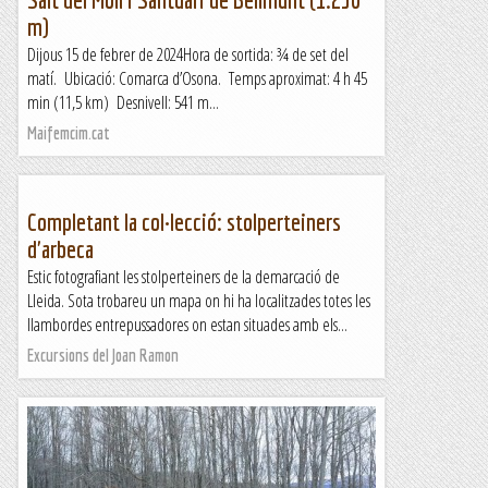
m)
Dijous 15 de febrer de 2024Hora de sortida: ¾ de set del
matí. Ubicació: Comarca d’Osona. Temps aproximat: 4 h 45
min (11,5 km) Desnivell: 541 m...
Maifemcim.cat
Completant la col·lecció: stolperteiners
d'arbeca
Estic fotografiant les stolperteiners de la demarcació de
Lleida. Sota trobareu un mapa on hi ha localitzades totes les
llambordes entrepussadores on estan situades amb els...
Excursions del Joan Ramon