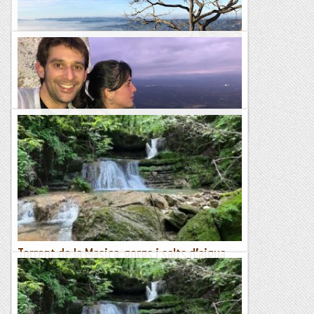
Bellmunt
Rutes Salvatges
Bellmunt
Rutes Salvatges
Torrent de la Masica, gorgs i salts d’aigua,
Dissabte 17 d’Octubre.
Des de Vallfogona iniciarem aquest espectacular itinerari
d’aigua, salts i Gorgs durant la meitat de la ruta. Dins de