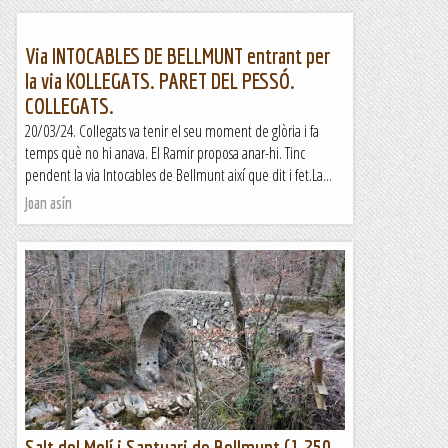
Via INTOCABLES DE BELLMUNT entrant per
la via KOLLEGATS. PARET DEL PESSÓ.
COLLEGATS.
20/03/24. Collegats va tenir el seu moment de glòria i fa
temps què no hi anava. El Ramir proposa anar-hi. Tinc
pendent la via Intocables de Bellmunt així que dit i fet.La...
Joan asín
Salt del Molí i Santuari de Bellmunt (1.250