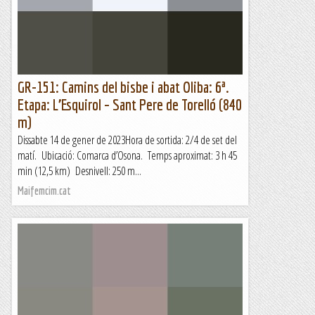
Rutes Salvatges
GR-151: Camins del bisbe i abat Oliba: 6ª.
Etapa: L’Esquirol – Sant Pere de Torelló (840
m)
Dissabte 14 de gener de 2023Hora de sortida: 2/4 de set del
matí. Ubicació: Comarca d’Osona. Temps aproximat: 3 h 45
min (12,5 km) Desnivell: 250 m...
Maifemcim.cat