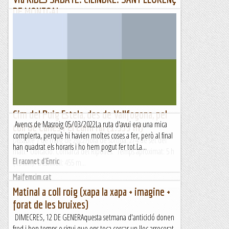
DE MONTGAI.
25/05/22. Com les prediccions no son bones posem rumb a
Ponent, la puja ens ha acompanyat tot el viatge. Quan
arribem a l'aparcament de la Formiguera ens ajuntem una
bona colla...
Joan asín
Cim del Puig Estela, des de Vallfogona, pel
Avencs de Masroig 05/03/2022La ruta d'avui era una mica
coll de Canes i el camí ral (1.355 m)
complerta, perquè hi havien moltes coses a fer, però al final
Dissabte 7 de maig de 2022Hora de sortida: 2/4 de set del
han quadrat els horaris i ho hem pogut fer tot.La...
matí. Ubicació: Comarca del Ripollès. Temps aproximat: 5 h
El raconet d'Enric
(13 km) Desnivell: 455 m...
Maifemcim.cat
Matinal a coll roig (xapa la xapa + imagine +
forat de les bruixes)
DIMECRES, 12 DE GENERAquesta setmana d'anticicló donen
fred i bon temps o sigui que ens toca cercar un lloc arrecerat