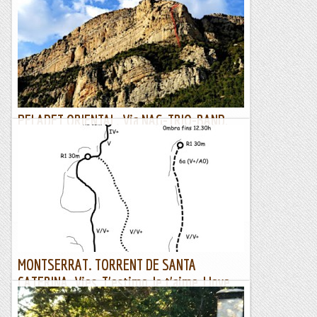
PELADET ORIENTAL. Via NAG-TRIO-BAND,
variant del díedre.
16/09/20. El Josep i el Pere Lluís em demanen d'anar a la via
NAG-TRIO-BAND, així què quedem per anar-hi. A darrera
hora s'apunta l'Antonio així què serem quatre. El...
Joan asín
MONTSERRAT. TORRENT DE SANTA
CATERINA. Vies, T'estimo, Je t'aime, I love
you?.