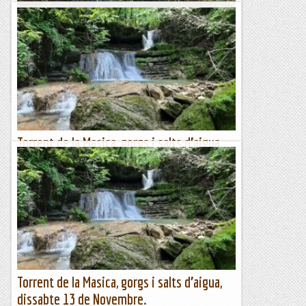
Fageda de la grevolosa.
Descripció de la ruta; avui detallem una excursió tranquil·la
per gaudir de la natura en estat pur. La Fageda de la
Grevolosa és un dels racons naturals més màgics de la...
Esgarrapacrestes
Torrent de la Masica, gorgs i salts d’aigua,
Dissabte 8 de Maig.
Des de Vallfogona iniciarem aquest espectacular itinerari
d’aigua, salts i Gorgs durant la meitat de la ruta. Dins de
l’Espai d’Interès Natural, Serres de...
FITA, Guies de Muntanya
Torrent de la Masica, gorgs i salts d’aigua,
dissabte 13 de Novembre.