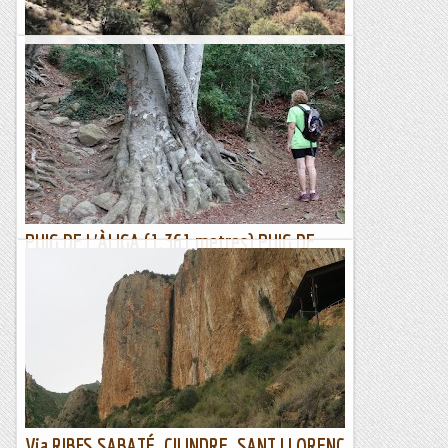
Bellmunt
Rutes Salvatges
PUIG DE L'ÀLIGA (1.361 metres) PUIG DE
CURULL (1.312 metres).
Descripció de la ruta; recorregut que ens permetrà fer un
parell de cims en el lloc anomenat Serra de Curull. La Serra
de Curull és una serra situada al municipi de Sant Pere...
Esgarrapacrestes
Via RIBES SABATÉ. CILINDRE. SANT LLORENÇ