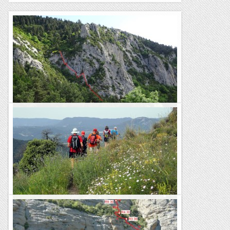
COLL ROIG. Via "DÍEDRE JOAN COLET"
27/06/21. El Santi Sanz i el Toni Vilaseca feia temps què
estaven treballant en una nova línia, un díedre amagat què
han netejat a consiència, deixant una via de...
Joan asín
GR3: Vidrà - Els Munts
La temporada 2020/21 del grup del GR ha estat catastròfica.