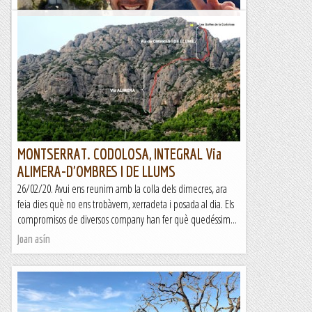
1.068 m.
Rutes Salvatges
Bellmunt
Rutes Salvatges
MONTSERRAT. CODOLOSA, INTEGRAL Via
ALIMERA-D'OMBRES I DE LLUMS
26/02/20. Avui ens reunim amb la colla dels dimecres, ara
feia dies què no ens trobàvem, xerradeta i posada al dia. Els
compromisos de diversos company han fer què quedéssim...
Joan asín