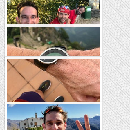
27/08/20. Avui m’apunto amb el Toni Céspedes, Josep
Bellmunt i Pere Lluís Ibarz a una matinal al Torrent de Santa
Caterina, a fer una mica d’escalada esportiva, una zona...
Joan asín
Bellmunt
Rutes Salvatges
Bellmunt
Rutes Salvatges
Torelló - Bellmunt solidari des de casa
Distància: 23.030 m.Temps: 2h 41m 56s.Desnivell positiu: