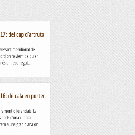
17: del cap d'artrutx
l vessant meridional de
nord on havíem de pujar i
ui és un recorregut...
 16: de cala en porter
arament diferenciats: La
s horts d’una curiosa
rem a una gran plana on