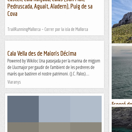
Cala Gine
Pedruscada, Aguait, Aladern), Puig de sa
Francesc Ferr
Cova
gener de 185
d'octubre de 
TrailRunningMallorca – Correr por la isla de Mallorca
Les altres vie
Cala Vella des de Maioris Décima
Sa Paret 
Powered by Wikiloc Una passejada per la marina de migjorn
Cala San
de Llucmajor per gaudir de l’ambient de les pedreres de
marès que bastiren el nostre patrimoni. (J.C. Palos)....
TrailRunningM
Viaranys
Esperó de
gaudir la
Garraf. 0
Penya-sega