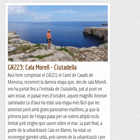
GR223: Cala Morell - Ciutadella
Avui hem completat el GR223, el Camí de Cavalls de
Menorca, recorrent la darrera etapa que, des de cala Morell,
ens ha portat fins a l'entrada de Ciutadella, just al punt on
vam iniciar, el passat mes d'octubre, aquest magnífic itinerari
caminador.La d'avui ha estat una etapa més fàcil que les
anteriors però amb grans panorames marítims, ja que la
primera part de l'etapa passa per un extens altiplà rocòs
limitat pels cingles que cauen sobre el mar. La part final, a
partir de la urbanització Cala en Blanes, ha estat un
recorregut gairebé urbà, pels carrers de la urbanització i per