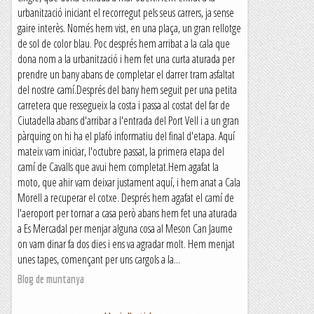
urbanització iniciant el recorregut pels seus carrers, ja sense
gaire interès. Només hem vist, en una plaça, un gran rellotge
de sol de color blau. Poc després hem arribat a la cala que
dona nom a la urbanització i hem fet una curta aturada per
prendre un bany abans de completar el darrer tram asfaltat
del nostre camí.Després del bany hem seguit per una petita
carretera que ressegueix la costa i passa al costat del far de
Ciutadella abans d'arribar a l'entrada del Port Vell i a un gran
pàrquing on hi ha el plafó informatiu del final d'etapa. Aquí
mateix vam iniciar, l'octubre passat, la primera etapa del
camí de Cavalls que avui hem completat.Hem agafat la
moto, que ahir vam deixar justament aquí, i hem anat a Cala
Morell a recuperar el cotxe. Després hem agafat el camí de
l'aeroport per tornar a casa però abans hem fet una aturada
a Es Mercadal per menjar alguna cosa al Meson Can Jaume
on vam dinar fa dos dies i ens va agradar molt. Hem menjat
unes tapes, començant per uns cargols a la...
Blog de muntanya