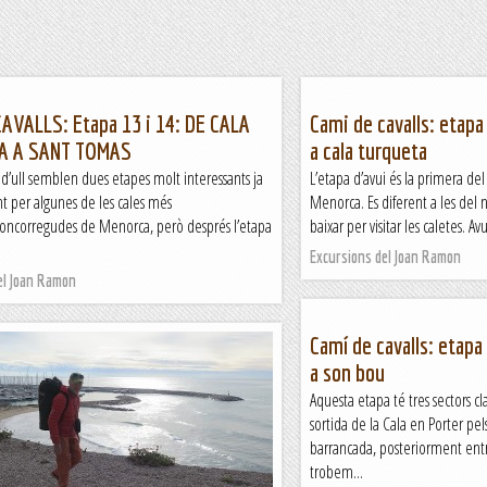
AVALLS: Etapa 13 i 14: DE CALA
Cami de cavalls: etapa 
A A SANT TOMAS
a cala turqueta
d’ull semblen dues etapes molt interessants ja
L’etapa d’avui és la primera de
t per algunes de les cales més
Menorca. Es diferent a les del 
ncorregudes de Menorca, però després l’etapa
baixar per visitar les caletes. Av
Excursions del Joan Ramon
el Joan Ramon
Camí de cavalls: etapa
a son bou
Aquesta etapa té tres sectors cl
sortida de la Cala en Porter pel
barrancada, posteriorment ent
trobem...