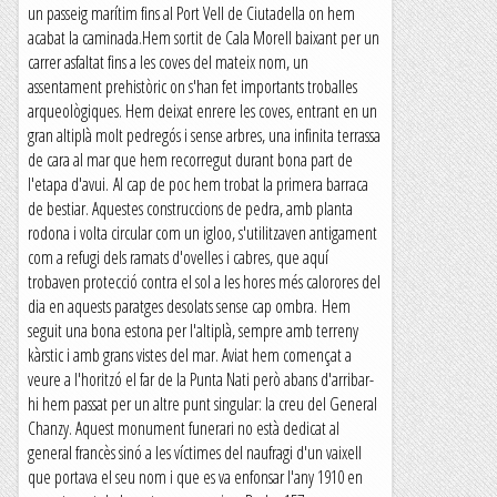
un passeig marítim fins al Port Vell de Ciutadella on hem
acabat la caminada.Hem sortit de Cala Morell baixant per un
carrer asfaltat fins a les coves del mateix nom, un
assentament prehistòric on s'han fet importants troballes
arqueològiques. Hem deixat enrere les coves, entrant en un
gran altiplà molt pedregós i sense arbres, una infinita terrassa
de cara al mar que hem recorregut durant bona part de
l'etapa d'avui. Al cap de poc hem trobat la primera barraca
de bestiar. Aquestes construccions de pedra, amb planta
rodona i volta circular com un igloo, s'utilitzaven antigament
com a refugi dels ramats d'ovelles i cabres, que aquí
trobaven protecció contra el sol a les hores més calorores del
dia en aquests paratges desolats sense cap ombra. Hem
seguit una bona estona per l'altiplà, sempre amb terreny
kàrstic i amb grans vistes del mar. Aviat hem començat a
veure a l'horitzó el far de la Punta Nati però abans d'arribar-
hi hem passat per un altre punt singular: la creu del General
Chanzy. Aquest monument funerari no està dedicat al
general francès sinó a les víctimes del naufragi d'un vaixell
que portava el seu nom i que es va enfonsar l'any 1910 en