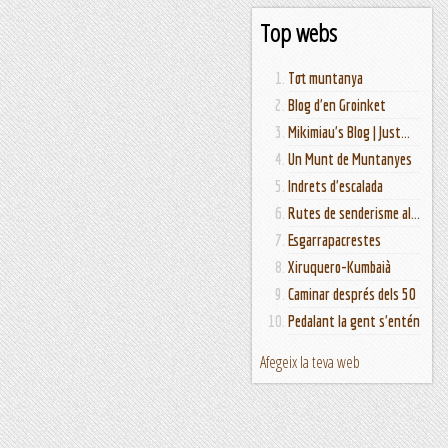
Top webs
Tot muntanya
Blog d'en Groinket
Mikimiau's Blog | Just...
Un Munt de Muntanyes
Indrets d'escalada
Rutes de senderisme al...
Esgarrapacrestes
Xiruquero-Kumbaià
Caminar després dels 50
Pedalant la gent s'entén
Afegeix la teva web