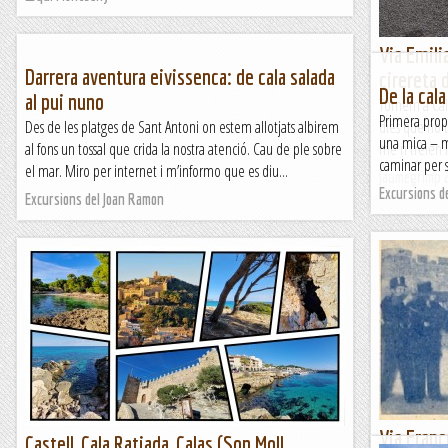
Via Emili
Darrera aventura eivissenca: de cala salada
cirereta 
De la cala
al pui nuno
Tornem a Cal
Primera propos
Des de les platges de Sant Antoni on estem allotjats albirem
dies que no t
una mica – m
al fons un tossal que crida la nostra atenció. Cau de ple sobre
me'n trèien l
caminar per sa
el mar. Miro per internet i m’informo que es diu...
Jaumegrimp 
Excursions d
Excursions del Joan Ramon
Via Franc
Castell, Cala Ratjada, Calas (Son Moll,