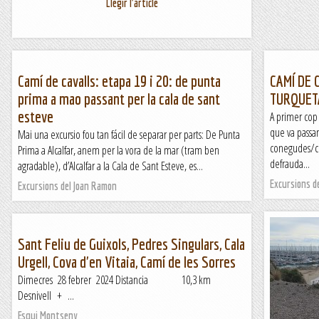
Llegir l'article
Camí de cavalls: etapa 19 i 20: de punta
CAMÍ DE C
prima a mao passant per la cala de sant
TURQUET
esteve
A primer cop 
que va passan
Mai una excursio fou tan fácil de separar per parts: De Punta
conegudes/co
Prima a Alcalfar, anem per la vora de la mar (tram ben
defrauda...
agradable), d’Alcalfar a la Cala de Sant Esteve, es...
Excursions d
Excursions del Joan Ramon
Sant Feliu de Guixols, Pedres Singulars, Cala
Urgell, Cova d'en Vitaia, Camí de les Sorres
Dimecres 28 febrer 2024 Distancia 10,3 km
Desnivell + ...
Esqui Montseny