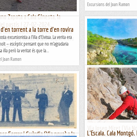
Excursions del Joan Ramon
ano Zapata a Cala Ginesta, la
del pastís ! 27-02-2024.
 d'en torrent a la torre d'en rovira
a Ginesta a una línia sorprenent ! Ara fèia
ta excursionista a l’illa d'Eivissa. La verita era
ornava a Cala Ginesta, la calor i després el fred
olt – escèptic pensant que no m’agradaria
es ganes,...
 illa però la veritat és que la...
2
el Joan Ramon
Cala Pi, Cala Beltran, 
Cap Blanc
TrailRunningMallorca – Correr p
Via Josep Miret (Via No
L'Escala. Cala Montgó.
esc Ferrer i Guàrdia (Via nova) a la
El 17 de novembre de 1944 els 