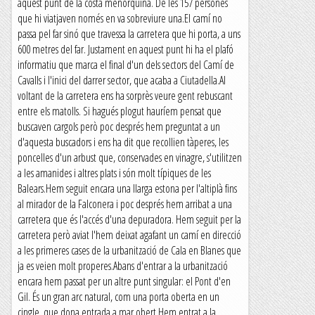
aquest punt de la costa menorquina. De les 157 persones
que hi viatjaven només en va sobreviure una.El camí no
passa pel far sinó que travessa la carretera que hi porta, a uns
600 metres del far. Justament en aquest punt hi ha el plafó
informatiu que marca el final d'un dels sectors del Camí de
Cavalls i l'inici del darrer sector, que acaba a Ciutadella.Al
voltant de la carretera ens ha sorprès veure gent rebuscant
entre els matolls. Si hagués plogut hauríem pensat que
buscaven cargols però poc després hem preguntat a un
d'aquesta buscadors i ens ha dit que recollien tàperes, les
poncelles d'un arbust que, conservades en vinagre, s'utilitzen
a les amanides i altres plats i són molt típiques de les
Balears.Hem seguit encara una llarga estona per l'altiplà fins
al mirador de la Falconera i poc després hem arribat a una
carretera que és l'accés d'una depuradora. Hem seguit per la
carretera però aviat l'hem deixat agafant un camí en direcció
a les primeres cases de la urbanització de Cala en Blanes que
ja es veien molt properes.Abans d'entrar a la urbanització
encara hem passat per un altre punt singular: el Pont d'en
Gil. És un gran arc natural, com una porta oberta en un
cingle, que dona entrada a mar obert.Hem entrat a la