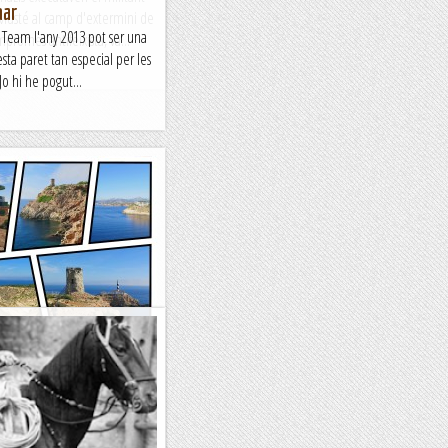
mar
 Musté al camp d'extermini de
Team l'any 2013 pot ser una
romès antifeixista, va...
a paret tan especial per les
Jo hi he pogut...
 Portals Vells, Cala
or la isla de Mallorca