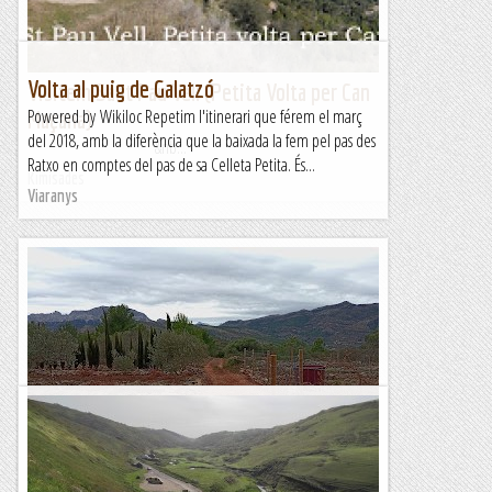
Volta al puig de Galatzó
Visitem Sant Pau Vell (Petita Volta per Can
Powered by Wikiloc Repetim l'itinerari que férem el març
Maçana)
del 2018, amb la diferència que la baixada la fem pel pas des
&nb...
Ratxo en comptes del pas de sa Celleta Petita. És...
Kimisades
Viaranys
De volta per terres xaloneres