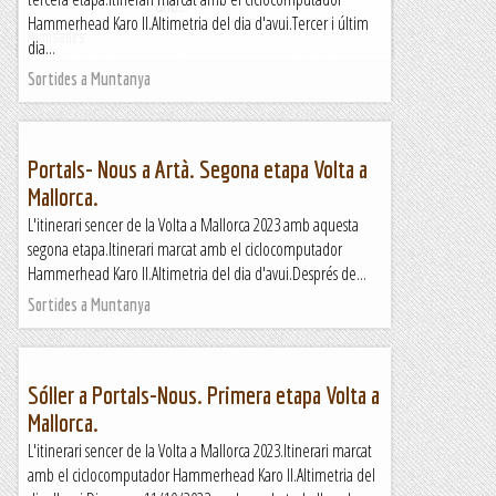
&nb...
Hammerhead Karo II.Altimetria del dia d'avui.Tercer i últim
Kimisades
dia...
Sortides a Muntanya
Portals- Nous a Artà. Segona etapa Volta a
Mallorca.
L'itinerari sencer de la Volta a Mallorca 2023 amb aquesta
segona etapa.Itinerari marcat amb el ciclocomputador
Hammerhead Karo II.Altimetria del dia d'avui.Després de...
Sortides a Muntanya
Sóller a Portals-Nous. Primera etapa Volta a
Mallorca.
L'itinerari sencer de la Volta a Mallorca 2023.Itinerari marcat
amb el ciclocomputador Hammerhead Karo II.Altimetria del