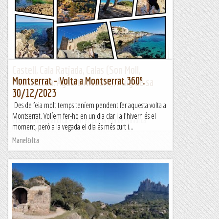
gener de 1859 - Montjuïc (Barcelona), 13
d'octubre de 1909) va ser un...
Les altres vies...
Castell, Cala Ratjada, Calas (Son Moll,
Montserrat - Volta a Montserrat 360º.
Pedruscada, Aguait, Aladern), Puig de sa
30/12/2023
Cova
Des de feia molt temps teníem pendent fer aquesta volta a
Montserrat. Volíem fer-ho en un dia clar i a l'hivern és el
TrailRunningMallorca – Correr por la isla de Mallorca
moment, però a la vegada el dia és més curt i...
Manel&Ita