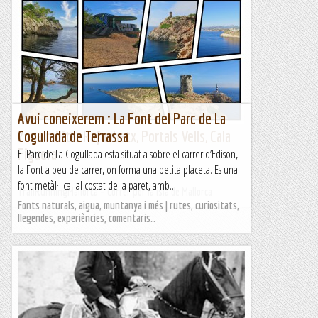
Avui coneixerem : La Font del Parc de La
Zona militar Rafaubetx, Portals Vells, Cala
Cogullada de Terrassa
Figuera
El Parc de La Cogullada esta situat a sobre el carrer d’Edison,
la Font a peu de carrer, on forma una petita placeta. Es una
font metàl·lica al costat de la paret, amb...
TrailRunningMallorca – Correr por la isla de Mallorca
Fonts naturals, aigua, muntanya i més | rutes, curiositats,
llegendes, experiències, comentaris…