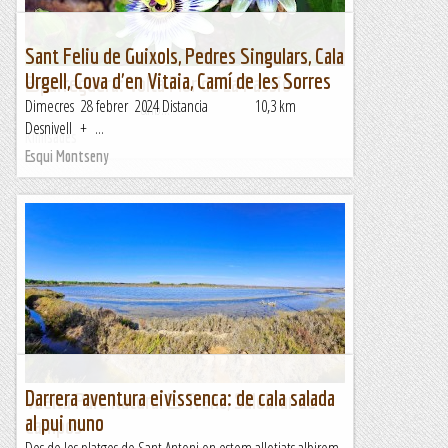
Sant Feliu de Guixols, Pedres Singulars, Cala
Urgell, Cova d'en Vitaia, Camí de les Sorres
Esparreguera: Volta Flor de La Passió
Dimecres 28 febrer 2024 Distancia 10,3 km
&nb...
Desnivell + ...
Kimisades
Esqui Montseny
Darrera aventura eivissenca: de cala salada
Vuelta Parc Natural Es Trenc, Salobrar de
al pui nuno
Campos