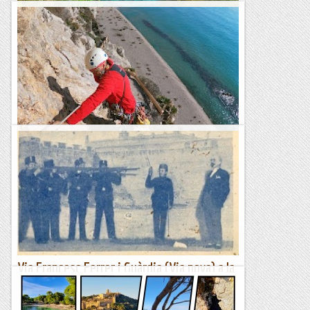
Cala Pi, Cala Beltran, Torre de defensa des
Cap Blanc
TrailRunningMallorca – Correr por la isla de Mallorca
Via Josep Miret (Via Nova) a Cala Ginesta.
El 17 de novembre de 1944 els nazis executaven el militant
comunista català Josep Miret i Musté al camp d'extermini de
Mauthausen.El 1937, Miret, compromès antifeixista, va...
Les altres vies...
Via Francesc Ferrer i Guàrdia (Via nova) a la
Cala Ginesta
Francesc Ferrer i Guàrdia (Alella, 14 de