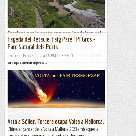
Fent marxa
Escalant per la costa anglesa i pedalant pel
Fageda del Retaule, Faig Pare i Pi Gros -
parc d' exmoor (uk4)
Parc Natural dels Ports-
Lower Sharpnose és un lloc sorprenent on hi vam
trobar un paisatge únic (crec que és un dels racons que ens
Centre C. Excursionista LA VALL DE SEGÓ
va impressionar aquells...
Escalant pel món
Artà a Sóller. Tercera etapa Volta a Mallorca.
L'itinerari sencer de la Volta a Mallorca 2023 amb aquesta
Monistrol ; Volta per pair l'Esmorzar
tercera etapa.Itinerari marcat amb el ciclocomputador