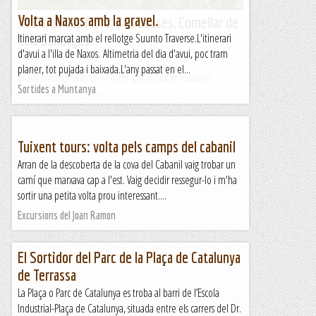
Volta a Naxos amb la gravel.
Sa Paret des Moro, Ses Basses, Comellar de
Itinerari marcat amb el rellotge Suunto Traverse.L'itinerari
Cala Sanutges
d'avui a l'illa de Naxos. Altimetria del dia d'avui, poc tram
planer, tot pujada i baixada.L'any passat en el...
TrailRunningMallorca – Correr por la isla de Mallorca
Sortides a Muntanya
Tuixent tours: volta pels camps del cabanil
Arran de la descoberta de la cova del Cabanil vaig trobar un
camí que marxava cap a l'est. Vaig decidir ressegur-lo i m'ha
sortir una petita volta prou interessant....
Excursions del Joan Ramon
El Sortidor del Parc de la Plaça de Catalunya
de Terrassa
La Plaça o Parc de Catalunya es troba al barri de l’Escola
Industrial-Plaça de Catalunya, situada entre els carrers del Dr.