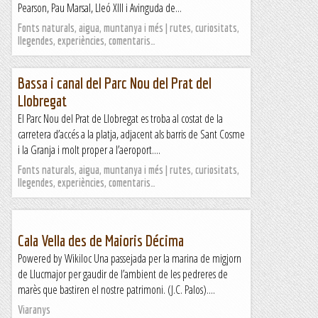
Pearson, Pau Marsal, Lleó XIII i Avinguda de...
Fonts naturals, aigua, muntanya i més | rutes, curiositats,
llegendes, experiències, comentaris…
Bassa i canal del Parc Nou del Prat del
Llobregat
El Parc Nou del Prat de Llobregat es troba al costat de la
carretera d’accés a la platja, adjacent als barris de Sant Cosme
i la Granja i molt proper a l’aeroport....
Fonts naturals, aigua, muntanya i més | rutes, curiositats,
llegendes, experiències, comentaris…
Cala Vella des de Maioris Décima
Powered by Wikiloc Una passejada per la marina de migjorn
de Llucmajor per gaudir de l’ambient de les pedreres de
marès que bastiren el nostre patrimoni. (J.C. Palos)....
Viaranys