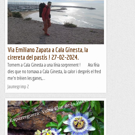
Sería a finales de los setenta que hojeando el libro
"Pyrénnées Les 100 Plus Belles Courses et Randonnées" de
Patrice de Bellefon descubrí que en una de las sierras...
Muntanyes i paisatges
Via Emiliano Zapata a Cala Ginesta, la
cirereta del pastís ! 27-02-2024.
Tornem a Cala Ginesta a una línia sorprenent ! Ara fèia
dies que no tornava a Cala Ginesta, la calor i després el fred
me'n trèien les ganes,...
Jaumegrimp 2