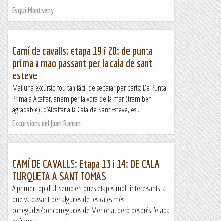
Esqui Montseny
Camí de cavalls: etapa 19 i 20: de punta
prima a mao passant per la cala de sant
esteve
Mai una excursio fou tan fácil de separar per parts: De Punta
Prima a Alcalfar, anem per la vora de la mar (tram ben
agradable), d’Alcalfar a la Cala de Sant Esteve, es...
Excursions del Joan Ramon
CAMÍ DE CAVALLS: Etapa 13 i 14: DE CALA
TURQUETA A SANT TOMAS
A primer cop d’ull semblen dues etapes molt interessants ja
que va passant per algunes de les cales més
conegudes/concorregudes de Menorca, però després l’etapa