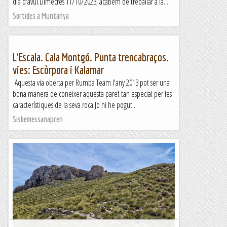
dia d'avui.Dimecres 11/10/2023, acabem de treballar a la...
Sortides a Muntanya
L'Escala. Cala Montgó. Punta trencabraços.
vies: Escòrpora i Kalamar
Aquesta via oberta per Rumba Team l'any 2013 pot ser una
bona manera de coneixer aquesta paret tan especial per les
característiques de la seva roca.Jo hi he pogut...
Sisbemessanapren