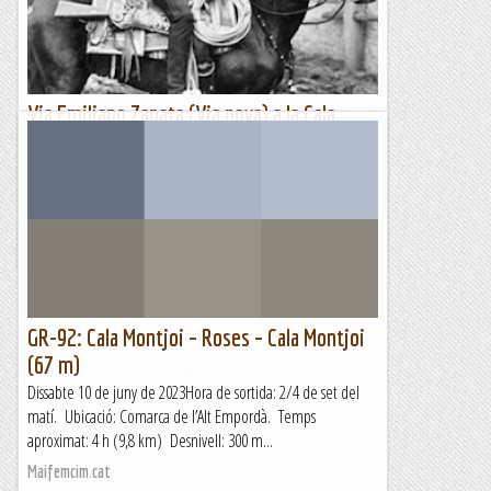
Via Emiliano Zapata (Via nova) a la Cala
Ginesta.
"Es mejor morir de pie que vivir toda la vida
arrodillado".Emiliano Zapata, un dels herois de la revolució
mexicana, continua sent, fins i tot avui dia, un símbol per a...
Les altres vies...
GR-92: Cala Montjoi – Roses – Cala Montjoi
(67 m)
Dissabte 10 de juny de 2023Hora de sortida: 2/4 de set del
matí. Ubicació: Comarca de l’Alt Empordà. Temps
aproximat: 4 h (9,8 km) Desnivell: 300 m...
Maifemcim.cat