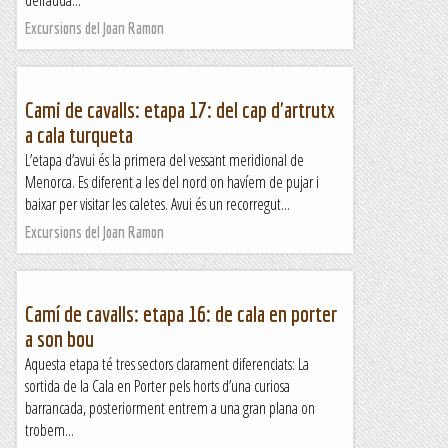
defrauda...
Excursions del Joan Ramon
Cami de cavalls: etapa 17: del cap d'artrutx
a cala turqueta
L’etapa d’avui és la primera del vessant meridional de
Menorca. Es diferent a les del nord on havíem de pujar i
baixar per visitar les caletes. Avui és un recorregut...
Excursions del Joan Ramon
Camí de cavalls: etapa 16: de cala en porter
a son bou
Aquesta etapa té tres sectors clarament diferenciats: La
sortida de la Cala en Porter pels horts d’una curiosa
barrancada, posteriorment entrem a una gran plana on
trobem...