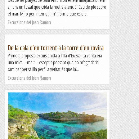
Des de les platges de Sant Antoni on estem allotjats albirem
al fons un tossal que crida la nostra atenció. Cau de ple sobre
TrailRunningMallorca – Correr por la isla de Mallorca
el mar. Miro per internet i m’informo que es diu...
Excursions del Joan Ramon
De la cala d'en torrent a la torre d'en rovira
Primera proposta excursionista a l’illa d'Eivissa. La verita era
una mica – molt – escèptic pensant que no m’agradaria
caminar per sa illa però la veritat és que la...
Excursions del Joan Ramon