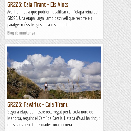
GR223: Cala Tirant - Els Alocs
Avui hem fet la que podríem qualificar con l'etapa reina del
GR223. Una etapa llarga i amb desnivell que recorre els
paratges més salvatges de la costa nord de...
Blog de muntanya
GR223: Favàritx - Cala Tirant
Segona etapa del nostre recorregut per la costa nord de
Menorca, seguint el Camí de Cavalls. L'etapa d'avui ha tingut
dues parts ben diferenciades: una primera...