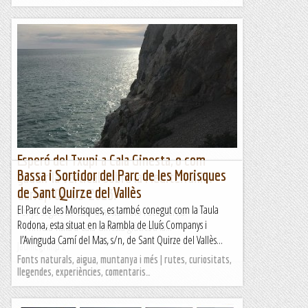
Esperó del Txupi a Cala Ginesta, o com
Bassa i Sortidor del Parc de les Morisques
gaudir la vertical sobre la Mediterrània.
de Sant Quirze del Vallès
Garraf. 08-03-2023.
El Parc de les Morisques, es també conegut com la Taula
Penya-segats de Cala Ginesta. Foto Paco Garcia.
Rodona, esta situat en la Rambla de Lluís Companys i
Primera visita a Cala Ginesta gràcies a la...
l’Avinguda Camí del Mas, s/n, de Sant Quirze del Vallès...
Jaumegrimp 2
Fonts naturals, aigua, muntanya i més | rutes, curiositats,
llegendes, experiències, comentaris…