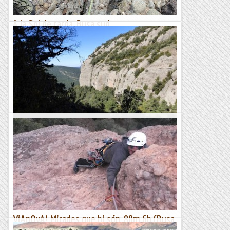
A la Sol de tarda, Busa sud
***Fem un repe d'aquesta via enllestida l'octubre passat i
que no havia pogut escalar acompanyat.. confirmem els
graus una mica a la baixa i deixem la topo actualitzada. Curta
i...
Roca i neu
SERRA DE BUSA (PRESÓ) Via SHANGRI-LÀ
16/04/16. La serra de Busa, un racó bucòlic del Solsonès on
no trobarem aglomeració d’escaladors. Un conglomerat amb
D.O. pròpia que cal digerir tranquil·lament. La...
Joan asín
ViAnOvA! Mirades que hi són, 80m 6b (Busa