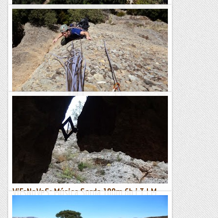
Volant a Busa amb salt base
**Sembla ser el primer salt base del penya-segat, a la banda
oriental sobre la caseta d'Orriols. En David i en Turco veuen
l'oportunitat, que esperen a bona hora del matí per...
Roca i neu
A Busa i anarinant
Busa on the air... racons i raconades, també les d'un mateix.
L'altra dia el mestre Ricard i el fort d'en Martí van repetir la
Santasavina i li van treure el punt...
Roca i neu
ViEsNoVeS: Música Sorda 100m 6b i T.I.M
100m 6b/c a Busa Nord
***Busa continua acollidora enmig d'aquest estiu allargat