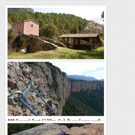
La Serra de Busa i el Cogul (1526 m.)
Després de la sobredosi dominguera viscuda al Matagalls, res
millor que anar a buscar alguna zona del país on trobar poca
gent està pràcticament assegurat, fins i tot un dia...
Segueix pujant
*** Esperó Tort (130m, 6a), Busa (cara sud),
Solsonès