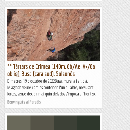
** Tàrtars de Crimea (140m, 6b/Ae, V+/6a
oblig), Busa (cara sud), Solsonès
Dimecres, 19 d’octubre de 2022Busa, muralla i altiplà.
M'agrada veure com es contenen l'un a l'altre, mesurant
forces, sense decidir mai quin dels dos s'imposa a l'horitzó....
Benvinguts al Paradís