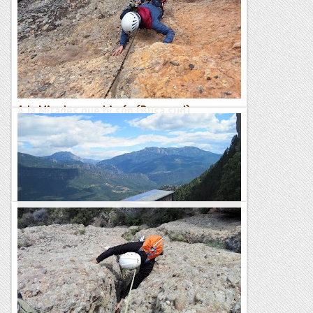
Dilluns, 17 de setembre de 2018La muralla de Busa té un
magnetisme al que és difícil sostreure’s, desprèn una força
primitiva que té un punt intimidant. Sempre és un...
Benvinguts al Paradís
A la Mirades que hi són (Busa sud)
**Enfilem a escalar el que per mi és la primera repe
d'aquesta via oberta amb el canvi d'any. Bonica escalada que
serpenteja entre diedres i plaques sempre buscant el pas
més...
Roca i neu
Serra de busa (solsonès)
Pedraforca i Ensija desde el mirador de Busa.Cim del Cogul.
Salvatgia