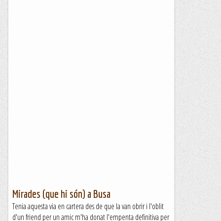
Mirades (que hi són) a Busa
Tenia aquesta via en cartera des de que la van obrir i l'oblit
d'un friend per un amic m'ha donat l'empenta definitiva per