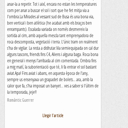
anar-la a repetir. Tot i així, encara no estan les temperatures
com per anar a buscar el sol i sort que he fet mitja via a
l'ombra.La Mirades al vessant sud de Busa és una bona via,
ben vertical i ben atlètica (he acabat amb els braços ben
enrampants). Escalada variada on només desmereix la
sortida al cim, amb aquella mescla tant emprenyadora de
roca descomposta, vegetació i terra. L'únic tram on realment
s'ha de vigilar. La resta a disfrutar.Via semiequipada on cal dur
alguns tascons, friends fins C4, Aliens i alguna baga. Roca bona
en general i menys l'arribada al cim comentada. Ombra fins
a mig matí, la suborientació que té, li fa entrar el sol bastant
aviat.Apa! Fins aviat i abans, en aquesta època de l'any,
sempre us ensenyava un grapadet de bolets... ara, amb la
calor que fa, s'ha imposat un banyet... ves a saber si l'últim de
la temporada, jeje!!
Romàntic Guerrer
Llegir l'article