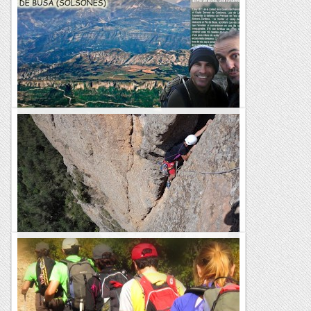
sud)
***Enllesteixo aquesta bonica i senzilla obertura seguint el fil
de les ombres que sobre aquest pany modest de la muralla
sud s'entreveu fàcilment. Escalada ben agraïda pel...
Roca i neu
Pla de busa (solsones)
Sortir a escalar és una manera fantàstica per coneixer el
nostre territori, racons que mai t´acostaríes potser, perque
queda lluny, per que els accesos son...
El món de la ferrata i la escalada
A l'esquerra de la canal del Riart, Busa sud
*A l'esquerra de la canal s'alça el darrer bastió de roca de la
muralla sud, ja molt disminuït per la proximitat del coll que
mena al pla i que queda partit per un gran...