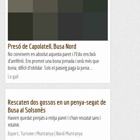
Presó de Capolatell, Busa Nord
No coneixem en absolut aquesta paret i l'Edu ens farà
d'amfitrió. Ens promet una bona jornada i serà més que
bona; difícil d'oblidar. Sols el passeig paga la pena:...
Lo gall
Rescaten dos gossos en un penya-segat de
Busa al Solsonès
Havien quedat penjats a mitja paret i s'han rescatat sans i
estalvis
Esport, Turisme i Muntanya | Nació Muntanya