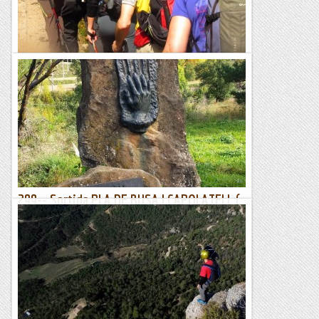
Roca i neu
Serra de BUSA pel Cinglalt
Aquesta sortida circular explorarà els indrets coneguts de
l'altiplà de la Serra de Busa, però ho farem resseguint el
torrent o "rasa de la Valiella", als peus de la Serra de...
Ãrrius Team
299-- Sortida PLA DE BUSA I CAPOLATELL (
Presó) Mixta, a peu i cotxe 221014
299-- Sortida PLA DE BUSA I CAPOLATELL ( Presó) Mixta, a peu
i cotxe 221014Sortim els representats Xirques de la CC a les 8
de ManresaPassat Cardona, trencall direcció...
Xiruques