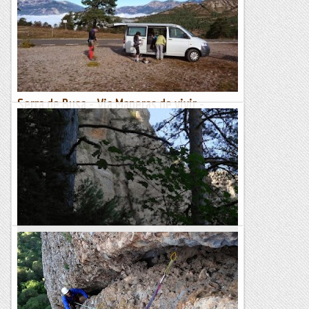
que ara sembla que ja s'ha acabat. En tenia la pinta que ho
faria de cop. Les neus arriben. Enllestim abans aquest...
Roca i neu
Serra de Busa - Via Maneras de vivir -
09/11/2013
La Serra de Busa, és un lloc que enamora, les tardors i
l'hivern li donen uns colors especials. Malgrat encara no hi
hem escalat, avui és la tercera vegada que visitem aquesta...
Manel&Ita
Els Guardians de Busa a la Presó de Busa.
Sempre he pensat que hi ha vies que només es repeteixen
una vegada i Els Guardians de Busa a la Presó de Busa és una
d'aquestes. Quan parlo malament d'una via, llavors em...