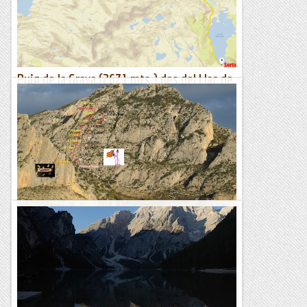
Puig de la Grava (2671 mts.) des del Llac de
les Bouillouses.
Itinerari marcat amb el rellotge Suunto Traverse.Mapa IGN
1:25.000Després de quasi un mes de vacances per terres
Israelites, Palestines i Jordanes tornem al nostre Pirineu....
Sortides a Muntanya
El llaç groc i la pantera rosa
Aquí teniu les ressenyes de les dues vies La pantera rosa. i el
Llaç grocAquest dissabte vam anar a l'Abella de la Conca a
escalar aquestes dues vies.Mentre en Jordi...
Sisbemessanapren