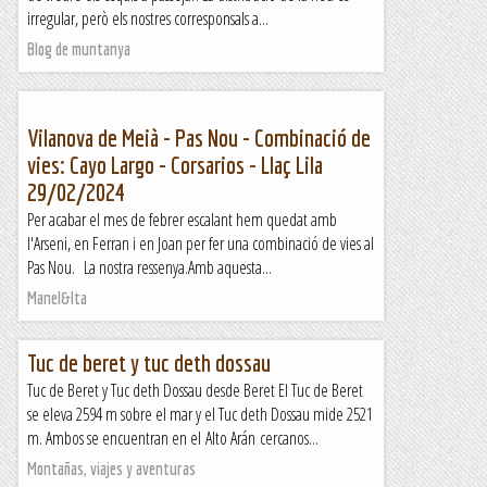
irregular, però els nostres corresponsals a...
Blog de muntanya
Vilanova de Meià - Pas Nou - Combinació de
vies: Cayo Largo - Corsarios - Llaç Lila
29/02/2024
Per acabar el mes de febrer escalant hem quedat amb
l'Arseni, en Ferran i en Joan per fer una combinació de vies al
Pas Nou. La nostra ressenya.Amb aquesta...
Manel&Ita
Tuc de beret y tuc deth dossau
Tuc de Beret y Tuc deth Dossau desde Beret El Tuc de Beret
se eleva 2594 m sobre el mar y el Tuc deth Dossau mide 2521
m. Ambos se encuentran en el Alto Arán cercanos...
Montañas, viajes y aventuras