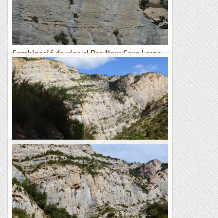
vegetació.Les aigües de la cascada són aigües de la...
Fent senderisme
Combinació de vies al Pas Nou: Cayo Largo.
Pirates i Llaç lila
Remenant pels blogs, un dia vam veure aquesta combinació
de vies que van fer el Manel i la Ita, i ens hi vam encaminar
engrescats. El cap de setmana no va poder ser, així que...
Muntanyenc
PAS NOU. Via LLAÇ LILA.
6/10/20. Avui amb el "Pascuti" i el Ramir anem a fer la
darrera via oberta al Pas nou. El tarannà què trobarem és
d'una via discontinua, totalment equipada, què...
Joan asín