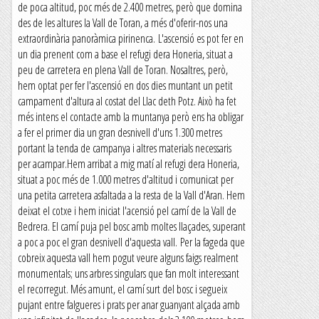
de poca altitud, poc més de 2.400 metres, però que domina
des de les altures la Vall de Toran, a més d'oferir-nos una
extraordinària panoràmica pirinenca. L'ascensió es pot fer en
un dia prenent com a base el refugi dera Honeria, situat a
peu de carretera en plena Vall de Toran. Nosaltres, però,
hem optat per fer l'ascensió en dos dies muntant un petit
campament d'altura al costat del Llac deth Potz. Això ha fet
més intens el contacte amb la muntanya però ens ha obligar
a fer el primer dia un gran desnivell d'uns 1.300 metres
portant la tenda de campanya i altres materials necessaris
per acampar.Hem arribat a mig matí al refugi dera Honeria,
situat a poc més de 1.000 metres d'altitud i comunicat per
una petita carretera asfaltada a la resta de la Vall d'Aran. Hem
deixat el cotxe i hem iniciat l'acensió pel camí de la Vall de
Bedrera. El camí puja pel bosc amb moltes llaçades, superant
a poc a poc el gran desnivell d'aquesta vall. Per la fageda que
cobreix aquesta vall hem pogut veure alguns faigs realment
monumentals; uns arbres singulars que fan molt interessant
el recorregut. Més amunt, el camí surt del bosc i segueix
pujant entre falgueres i prats per anar guanyant alçada amb