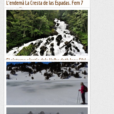
L'endemà La Cresta de las Espadas. Fem 7
tres-mils.
Diente Royo 3010m.Pavots 3121m.Las Espadas 3332m.Tuca
Llardaneta 3311m.Tuqueta Roya 3273m.Posets 3375m.Diente
Llardana 3094m.Introducció:26-06-2015.- Avui fem
l'aproximació...
Tot muntanya
El sistema càrstic dels Uelhs deth Joeu (Val
d'Aran): origen de la Garona.
El sistema càrstic dels Uelhs deth Joeu (Val d'Aran): origen de
la Garona. Antoni Freixes, Manel Monterde, Joan Ramoneda
i Josep M. Cervelló.
Espeleobloc
El llac de l'Aude al Capcir