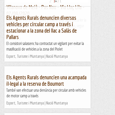
Vilanova de Meià - Pas Nou - Via Llaç Lila -
07/09/2020
Els Agents Rurals denuncien diversos
L'Arseni i en Ferran ens diuen si volem anar amb ells a fer la
vehicles per circular camp a través i
Via del Llaç Lila al Pas Nou. No ens ho pensem gaire, segur
estacionar a la zona del llac a Salàs de
que en dilluns no trobarem gent i serà una escalada...
Pallars
Manel&Ita
El consistori salassenc ha contractat un vigilant per evitar la
masificació de vehicles a la zona del Piolet
Esport, Turisme i Muntanya | Nació Muntanya
Els Agents Rurals denuncien una acampada
il·legal a la reserva de Boumort
També van efectuar una denúncia per circular amb vehicles
de motor camp a través
Esport, Turisme i Muntanya | Nació Muntanya