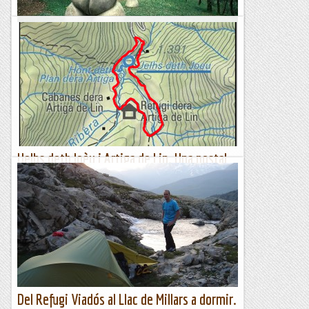
El repte dels 100 cims
BOSC ERÓTIC i LLAC de BANYOLES
...
Petjacims
Uelhs deth Joèu i Artiga de Lin. Una postal
aranesa.
IntroduccióL'excursió que us plantegem és una circular molt
curta que permet visitar dos llocs característics de la Vall
d'Aran. El primer, els Uelhs deth Joèu. D'aquest...
Pas a pas
Del Refugi Viadós al Llac de Millars a dormir.