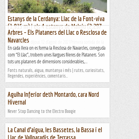
Estanys de la Cerdanya: Llac de la Font-viva
(1.915 m) i els 4 estanys de Malniu (2.297
Arbres – Els Plataners del Llac o Resclosa de
m)
Navarcles
Dimecres 11 i dijous 12 d’agost de 2021Primera sortida de la
En cada llera on es forma la Resclosa de Navarcles, coneguda
temporada 2021 / 2022Hora de sortida: 2/4 de set del
com “El Llac”, trobem unes llargues fileres de Plataners. Son
matí. Ubicació: Comarques de l’Alta Cerdanya i de la...
tots uns plataners de dimensions considerables,...
Maifemcim.cat
Fonts naturals, aigua, muntanya i més | rutes, curiositats,
llegendes, experiències, comentaris…
Agulha Inferior deth Montardo, cara Nord
Hivernal
Never Stop Dancing to the Electro Boogie
La Canal d’aigua, les Bassetes, la Bassa i el
Llac de Vallparadis de Terrassa