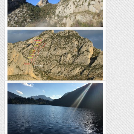
una via suau, perquè el Josep s’està recuperant...
Els Visas
ABELLA DE LA CONCA. Via LLAÇ GROC.
15/01/18: Aquest dilluns quedem amb el Jordi Lluch, ell surt
d’uns dies engripat i aprofitant què han publicat
(sisbemessanapren) dues noves vies a Abella de Conca ens...
Joan asín
"La via del llaç groc"
"La via del llaç groc" ens porta a guanyar metres enllaçant
trams d'escalada amb d'altres de grimpar, és doncs una via
discontinua i sense compromís. Les millors tirades son...
Sisbemessanapren