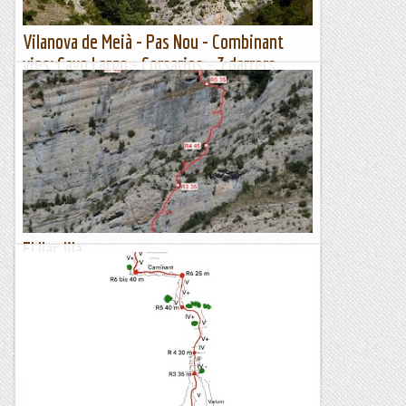
Vilanova de Meià - Pas Nou - Combinant
vies; Cayo Largo - Corsarios - 3 darrers
llargs de la Via Llaç Lila. 07/09/2020
Seguim dia a dia les previsions meteorològiques i així
intentem anar on la previsió és més bona. Per avui donàvem
boires a Montserrat, Garaf etc i a l'interior temps...
Manel&Ita
El llaç lila
DIUMENGE, 13 DE SETEMBRE Dissabte per la tarada les
Xarxes comencen a bullir de missatges, en un principi
inconnexos però que poc a poc van agafant forma i
confirmen la...
Els Visas