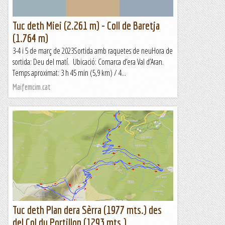
Tuc deth Miei (2.261 m) - Coll de Baretja
(1.764 m)
3-4 i 5 de març de 2023Sortida amb raquetes de neuHora de
sortida: Deu del matí. Ubicació: Comarca d’era Val d’Aran.
Temps aproximat: 3 h 45 min (5,9 km) / 4...
Maifemcim.cat
Tuc deth Plan dera Sèrra (1977 mts.) des
del Col du Portillon (1293 mts.)