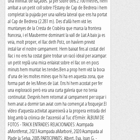
una infinitat de llaçades. Ja per sobre dels 2.100 metres, hem
arribat a un petit coll sobre l'Estany de Cap de Bedrera i hem
completat la pujada per una valleta lateral que ens ha portat
al Cap de Bedrera (2.281 m). Des d'allà hem vist les
muntanyes de la Cresta de Crabèra que marca la frontera
francesa, i el Mauberme dominant la vall de Liat.A baix ja es
veia, molt proper, el llac deth Potz, on havíem previst
instal·lar el nostre campament. Hem baixat fins al costat del
llac i no ens ha costat gaire trobar un racó ideal per acampar:
un petit replà una mica enlairat sobre el llac on en pocs
minuts hem muntat les tendes.Ben a prop hem vist la boca
d'una de les moltes mines que hi ha en aquesta zona, que
forma part de les Mines de Liat. Ens hi hem acostat per fer
una exploració però era una curta galeria que no tenia
continuïtat. Després hem retornat al campament per sopar i
hem anat a dormir tan aviat com ha començat a fosquejar.El
vídeo d'aquesta activitat apareixerà a la propera entrada del
blog amb la crònica de l'ascensió al Tuc d'Ermèr. ÀLBUM DE
FOTOS - TRACK ENTRADES RELACIONADES: Acampada
aMontferrat, 2023 Acampada aMarboré, 2020 Acampada al
Plade la Selva, 2005 PARTICIPANTS: Albert, Eva, Joan G. -