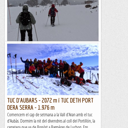
Tornem al llac de l’Aude, després que l’última vegada no
hi vam arribar perquè el temporal de neu ens ho va impedir.
Canviem en part el...
Racons de la nostra terra
Del Pla de Mir al llac de l'Aude al Capcir
Anem al Capcir per fer una passejada sobre la neu. Sortim
del Pla d'en Mir a les Angles en direcció cap al llac de
l’Aude. Neva quan...
Racons de la nostra terra
TUC D'AUBARS - 2072 m i TUC DETH PORT
DERA SERRA - 1.976 m
Comencem el cap de setmana a la Vall d'Aran amb el tuc
d'Aubàs. Dormim la nit del divendres al coll del Portillón, la
carretera que va de Bossòst a Bagnères de Luchon. Ens...