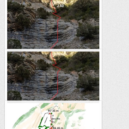
El Llaç lila, (final) i En Joan en fa 50
Aquest dissabte tornem a Vilanova de Meià, al pas nou, per
acabar d'equipar la via del llaç lila, la darrera que varem obrir
abans del confinament.Ens acompanya el Joanet que...
Sisbemessanapren
Via " El llaç lila"
Aquesta setmana, amb en Pany, hem deixat acabada aquesta
nova via. Son 7 tirades que van cercant les plaques que es
poden escalar tot pagant el peatge de caminar entre les...