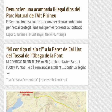
Denuncien una acampada il·legal dins del
Parc Natural de l'Alt Pirineu
El Seprona imposa quatre sancions per circular amb moto
per l'espai protegit i una més per fer foc sense autorització
Esport, Turisme i Muntanya | Nació Muntanya
“Ni contigo ni sin ti” a la Paret de Cal Llac
del Tossal de l’Obaga de la Font
NI CONTIGO NI SIN TI (195 m ED-) amb en Xavier Batriu i
l’Octavi Puntas… o bé com acabar escalant …Continua llegint
→
"La Cordada Centenària" | què escalo i amb qui