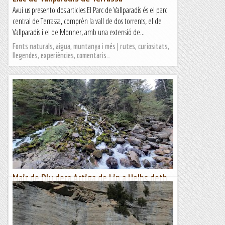
Avui us presento dos articles El Parc de Vallparadís és el parc
central de Terrassa, comprèn la vall de dos torrents, el de
Vallparadís i el de Monner, amb una extensió de...
Fonts naturals, aigua, muntanya i més | rutes, curiositats,
llegendes, experiències, comentaris…
Mair de Diu dera Artiga de Lin a Uelhs deth
Joèu, Vall d'Aran
Ulls del Diable o de Júpiter, en aranès Uelhs deth Joèu és
una cascada espectacular en un entorn natural molt ric de