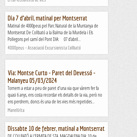
Dia 7 d’abril, matinal per Montserrat
Matinal de 4000peus pel Parc Natural de la Muntanya de
Montserrat De Collbató a la Balma de la Murdela i Els
Pollegons pel camí del Pont DIA: 07 d’abril...
4000peus - Associació Excursionista Collbató
Via: Montse Curto - Paret del Devessó -
Malanyeu 05/03/2024
Tornem a estar a peu de paret d'una via que vàrem fer fa
quasi 6 anys, ens costa recordar els detalls de la via, però no
ens perdrem, doncs és una de les vies més repetides...
Manel&Ita
Dissabte 10 de febrer, matinal a Montserrat
DE COLLBATÓ A L’ERMITA DE STA. MAGDALENA DIA: 10 de