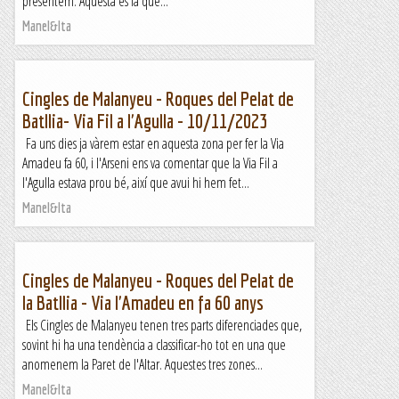
presentem. Aquesta és la que...
Manel&Ita
Cingles de Malanyeu - Roques del Pelat de
Batllia- Via Fil a l'Agulla - 10/11/2023
Fa uns dies ja vàrem estar en aquesta zona per fer la Via
Amadeu fa 60, i l'Arseni ens va comentar que la Via Fil a
l'Agulla estava prou bé, així que avui hi hem fet...
Manel&Ita
Cingles de Malanyeu - Roques del Pelat de
la Batllia - Via l'Amadeu en fa 60 anys
Els Cingles de Malanyeu tenen tres parts diferenciades que,
sovint hi ha una tendència a classificar-ho tot en una que
anomenem la Paret de l'Altar. Aquestes tres zones...
Manel&Ita