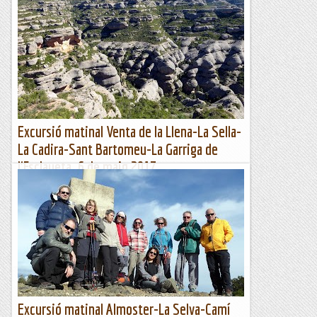
del Munt.
La Mola de Sant Llorenç del Munt des del peu de la Cinglera
del Roc ColomSom dilluns 19 de febrer, he quedat amb el
Jordi (Cuc) per fer una escaladeta, ell fa dies que vol...
Jaumegrimp 2
Excursió matinal Venta de la Llena-La Sella-
La Cadira-Sant Bartomeu-La Garriga de
l'Esclaueta. 6 de maig 2017
Participants: 6 membres Secció excursionista. 5 amics
d'UlldemolinsItinerari: Venta de la Llena-Cova de
l'Espardenya-La Sella-La Cadira-Sant Bartomeu-La Garriga
de...
Secció Excursionista del Centre de Lectura de Reus
Excursió matinal Almoster-La Selva-Camí