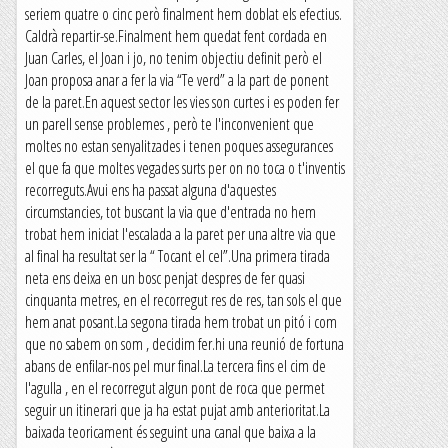
seriem quatre o cinc però finalment hem doblat els efectius.
Caldrà repartir-se.Finalment hem quedat fent cordada en
Juan Carles, el Joan i jo, no tenim objectiu definit però el
Joan proposa anar a fer la via “Te verd” a la part de ponent
de la paret.En aquest sector les vies son curtes i es poden fer
un parell sense problemes , però te l'inconvenient que
moltes no estan senyalitzades i tenen poques assegurances
el que fa que moltes vegades surts per on no toca o t'inventis
recorreguts.Avui ens ha passat alguna d'aquestes
circumstancies, tot buscant la via que d'entrada no hem
trobat hem iniciat l'escalada a la paret per una altre via que
al final ha resultat ser la “ Tocant el cel”.Una primera tirada
neta ens deixa en un bosc penjat despres de fer quasi
cinquanta metres, en el recorregut res de res, tan sols el que
hem anat posant.La segona tirada hem trobat un pitó i com
que no sabem on som , decidim fer.hi una reunió de fortuna
abans de enfilar-nos pel mur final.La tercera fins el cim de
l'agulla , en el recorregut algun pont de roca que permet
seguir un itinerari que ja ha estat pujat amb anterioritat.La
baixada teoricament és seguint una canal que baixa a la