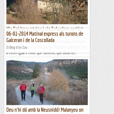
Cadí,......
Engarrista
Via Epirimountains i via Salvadora sortint
06-01-2014 Matinal express als turons de
per Montse Curto. Malanyeu anticiclònic.
Galceran i de la Coscollada
Sant Sadurní parroquial del poblet de Malanyeu Estrenem
el nou any escalatòriament parlant ! esperem que sigui com
El Blog d'en Zax
a mínim igual o millor que l'anterior, que oblidi les...
Jaumegrimp 2
Deu n'hi dó amb la Neusnidó! Malanyeu on