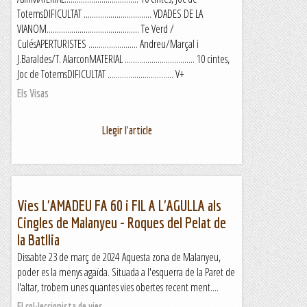
TotemsDIFICULTAT ................................. VDADES DE LA
VIANOM............................................. Te Verd /
CulésAPERTURISTES ........................ Andreu/Marçal i
J.Baraldes/T. AlarconMATERIAL .................................. 10 cintes,
Joc de TotemsDIFICULTAT ................................ V+
Els Visas
Llegir l'article
Vies L'AMADEU FA 60 i FIL A L'AGULLA als
Cingles de Malanyeu - Roques del Pelat de
la Batllia
Dissabte 23 de març de 2024 Aquesta zona de Malanyeu,
poder es la menys agaïda. Situada a l'esquerra de la Paret de
l'altar, trobem unes quantes vies obertes recent ment....
El col·leccionista de vies