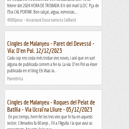
febrer del 2024 HORA DE TROBADA: 8 h del matí LLOC: Pça de
l’Era CAL PORTAR: Bon calçat, aigua, esmorzar,...
4000peus - Associació Excursionista Collbató
Cingles de Malanyeu - Paret del Devessó -
Via: D'en Pol. 12/12/2023
Cada cop ens costa més trobar vies noves, i així que en surt
alguna de publicada correm a fer-la. La via: D'en Pol va ésser
publicada en el blog Els Visas la...
Manel&Ita
Cingles de Malanyeu - Roques del Pelat de
Batllia - Via Ucraïna Lliure - 05/12/2023
En poc temps, hem fet les tres vies que hi ha en aquests
sector; L'Amadeu fa 60 anys , Fil a l'Agulla i la que avui us