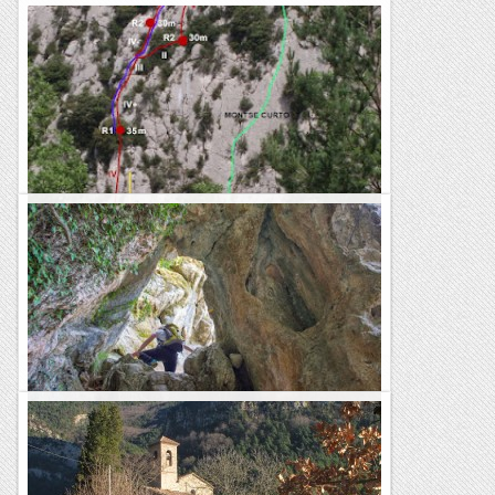
Matinal a Malanyeu i tarda al paradís, 0 a 4 !!
El matí del dissabte va començar emboirat i plovisquejant, i
això augurava un mal dia per escalar. Tot i això vàrem pujar a
Malanyeu a veure que s'hi podia fer. A...
Sisbemessanapren
Cingles de Malanyeu i cova dels Desertors
//--> Finestra natural del Griell de Cal Pigot Mirador natural
de la Foradada Ensija, Pedraforca, cingles de Vallcebre,