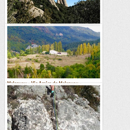
Romàntic Guerrer
Montserrat: matinal a Sant Jeroni
En aquesta ocasió recomano una excursió matinal a Sant
Jeroni (1.236 m), el cim de Montserrat. Es tracta d'un itinerari
fàcil que iniciem a l'estació superior del funicular...
Bloc de Jordi Gironès
Malanyeu - Via Amics de Malanyeu -
09/10/2019
Avui teníem intenció d'anar a Montserrat, però hem vist que
estava molt tapat així que hem posat direcció a Malanyeu, i
certament ho hem encertat, doncs hem tingut un matí...
Manel&Ita