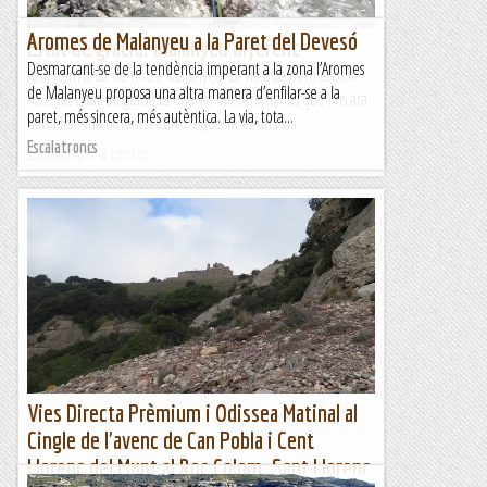
Aromes de Malanyeu a la Paret del Devesó
Estat de gracia: malanyeu diferent
Desmarcant-se de la tendència imperant a la zona l’Aromes
Avui hem anat de nou a Malanyeu. La via que hem escollit
de Malanyeu proposa una altra manera d’enfilar-se a la
ha estat Estat de gràcia.És una via diferent de les que fins ara
paret, més sincera, més autèntica. La via, tota...
havia fet Aina i MontseCurto. Aquesta és una via...
Escalatroncs
Escalada per a tontos
Vies Directa Prèmium i Odissea Matinal al
Cingle de l'avenc de Can Pobla i Cent
Llorenç del Munt al Roc Colom. Sant Llorenç