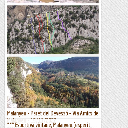
Gir dels Esguardarment ; Una matinal per
evocar
&nb...
Kimisades
2 vies: "d'en Roc" " la drecera"
Aquest dijous he pujat amb en Jordi Martínez a fer una
matinal a Malanyeu. Jo de la via d'en Roc en tenia molt bon
record però ja feia molts anys que no la repetia.la...
Sisbemessanapren
Malanyeu - Paret del Devessó - Via Amics de
Malanyeu - 19/11/2022
*** Esportiva vintage, Malanyeu (esperit
Aquest dissabte quedem amb la Montse i el Sergi per anar a