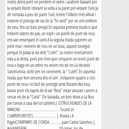
nostra dreta però en perdem el rastre i acabem baixant per
la vessant Nord i donant la volta a la paret pel vessant Oest.Ja
de tornada a peu de paret Sud, tenim l'olfacte més afinat i
trobem el principi de via de la “Te verd” per on ens enfilem
de nou, fins un bosc penjat.En aquesta primera tirada si que
trobem rastres de pas, un espit i un parell de pont de roca
ens van ensenyant el cami.A la segona tirada superen un
petit mur i entrem de nou en un bosc, aquest conegut
perquè hi passa la via dels “Culés”. La nostre teoricament
esta a la dreta, però per mes que cerquem un teoric pont de
roca o baga en un arbre no veiem res de res.La decissió
Salomonica, sortir per on coneixem, la “ Culés”.En aquesta
tirada que fem sencera fins el cim , trobarem quatre o cinc
ponts de roca i es facil de protegir amb flotants.Ara toca
baixar però els rapels de la via “Aina” estan saturats i anem a
cercar els de la “Carla” .De baixada, un bon dinar a La Nou
per tornar a casa del tot satisfets.J. ESTRUCHDADES DE LA
VIANOM.............................................. Tocant el
CelAPERTURISTES........................... J. Rovira i A.
PagesCOMPANYS DE CORDA.............. Juan Carlos Sanchez, J.
AsinMATERIAL.................................... 10 cintes, Joc de