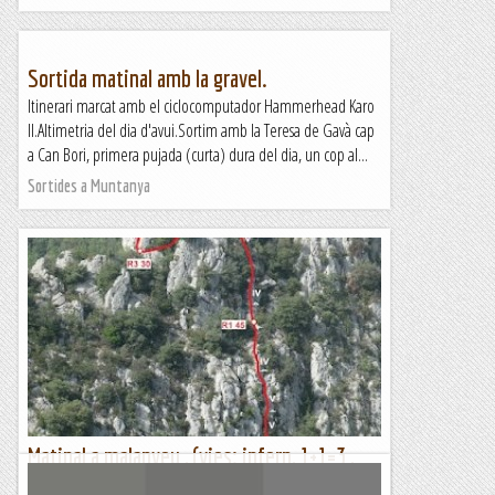
Sortida matinal amb la gravel.
Itinerari marcat amb el ciclocomputador Hammerhead Karo
II.Altimetria del dia d'avui.Sortim amb la Teresa de Gavà cap
a Can Bori, primera pujada (curta) dura del dia, un cop al...
Sortides a Muntanya
Matinal a malanyeu , (vies: infern, 1+1=3 ,
epirimountains)