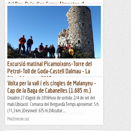
del Rec-Puig d'en Cama-Almoster. 4-
febrer-2017
Temps: Assolellat, vent fort entre la Selva i el Puig d'en Cama,
bona visibilitat, temperatura mitjana:16 graus.Participants:
10Itinerari: Almoster-La Selva del Camp-Camí del...
Secció Excursionista del Centre de Lectura de Reus
Excursió matinal Picamoixons-Torre del
Petrol-Toll de Goda-Castell Dalmau - La
Riba. 14-gener-2017
Volta per la vall i els cingles de Malanyeu –
Malgrat el dia s'ha llevat un xic fred i ventós, no s'han
Cap de la Baga de Cabanelles (1.685 m.)
acomplert les amenaçadores previsions gairebé
Dissabte 27 d’agost de 2016Hora de sortida: 2/4 de set del
apocalítptiques de tant de fred i vent que havia de fer.
matí.Ubicació: Comarca del Berguedà.Temps aproximat: 5 h.
L'excursió...
(11,3 km.)Desnivell: 675 m.Dificultat:...
Secció Excursionista del Centre de Lectura de Reus
Maifemcim.cat