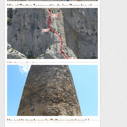
Via el Poder Terapeutic de les Paraules al
TOSELL PETIT al Puigsacalm
Aquesta setmana trobo un forat i pujo a fer aquest regal que
ens ha deixat l'Ivan Ruiz.Via molt maca, ben equipada i en
un entorn de pelicula al que feia molt de temps que volia...
Les altres vies...
Via le petit dru
DIMECRES, 26 DE JUNYAquesta setmana estem en plena
onada de calor i caldrà filar prim per no quedar fregits.La
darrera setmana vàrem quedar de pujar fins a Vingrau i
nosaltres...
Els Visas
Un petit tomb per lo Pallars: patrimoni i