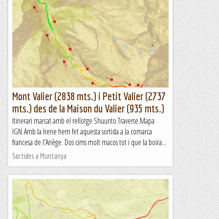
mts), Roc d'en Solà, Perles
Després de l'experiència "dirt climb" de dissabte a la
Xemeneia Fonda del Doll, venia de gust escalar en roca neta
i bona. I aquesta és una molt bona via, sobre calcari...
Lo gall
Mont Valier (2838 mts.) i Petit Valier (2737
mts.) des de la Maison du Valier (935 mts.)
Itinerari marcat amb el rellotge Shuunto Traverse.Mapa
IGN Amb la Irene hem fet aquesta sortida a la comarca
francesa de l'Ariège. Dos cims molt macos tot i que la boira...
Sortides a Muntanya