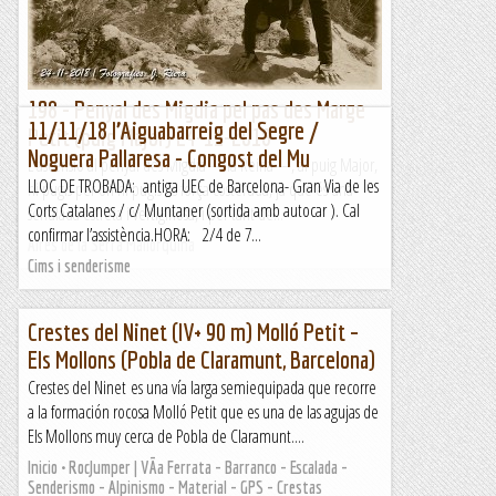
198 - Penyal des Migdia pel pas des Marge
11/11/18 l’Aiguabarreig del Segre /
Petit (puig Major) 24-11-2018
Noguera Pallaresa - Congost del Mu
L'ascensió al penyal des Migdia —la Reina—, al puig Major,
LLOC DE TROBADA: antiga UEC de Barcelona- Gran Via de les
hi pugis per on hi pugis és força costeruda, ja que és una
Corts Catalanes / c/ Muntaner (sortida amb autocar ). Cal
serralada estreta i vertiginosa, i per tant de...
confirmar l’assistència.HORA: 2/4 de 7...
Aires de la Serra Mallorquina
Cims i senderisme
Crestes del Ninet (IV+ 90 m) Molló Petit –
Els Mollons (Pobla de Claramunt, Barcelona)
Crestes del Ninet es una vía larga semiequipada que recorre
a la formación rocosa Molló Petit que es una de las agujas de
Els Mollons muy cerca de Pobla de Claramunt....
Inicio • RocJumper | VÃ­a Ferrata - Barranco - Escalada -
Senderismo - Alpinismo - Material - GPS - Crestas