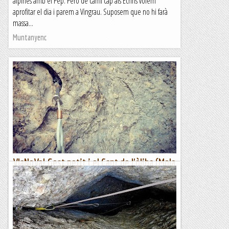
alpines amb el Pep. Però de camí cap als Ecrins volem
aprofitar el dia i parem a Vingrau. Suposem que no hi farà
massa...
Muntanyenc
VIaNoVa! Gest petit i el Cant de l'òliba (Mola
de Lord, vessant N)
***Petites vies que són un u per dos en realitat; de passada
al repetir la Petit gest a la que li afegim un pont de roca,
escalem la xemeneia per la seva vessant oposada,...
Roca i neu