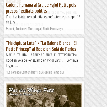
paisatge
Cadena humana al Gra de Fajol Petit pels
Ja fa temps que m’agrada instal·lar-me en un apartament
presos i exiliats polítics
d’un petit poble de qualsevol comarca del meu país i des
L'acció solidària i reivindicativa es durà a terme el proper 16
d’allà voltar amb el cotxe per pobles, poblets i pistes...
de juny
Fragments de camins i curses
Esport, Turisme i Muntanya | Nació Muntanya
“Makhpiuta Luta” + “La Balena Blanca i El
Petit Príncep” al Roc d’en Solà de Perles
MAKHPIUTA LUTA + LA BALENA BLANCA I EL PETIT PRÍNCEP al
Roc d’en Solà de Perles, amb en Víctor Sans… …Continua
llegint →
"La Cordada Centenària" | què escalo i amb qui