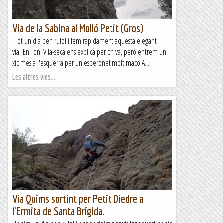
Via de la Sabina al Molló Petit (Gros)
Fot un dia ben rufol i fem rapidament aquesta elegant
via. En Toni Vila-seca ens explicà per on va, però entrem un
xic mes a l'esquerra per un esperonet molt maco.A...
Les altres vies...
Via Quims sortint per Petit Diedre a
l'Ermita de Santa Brígida.