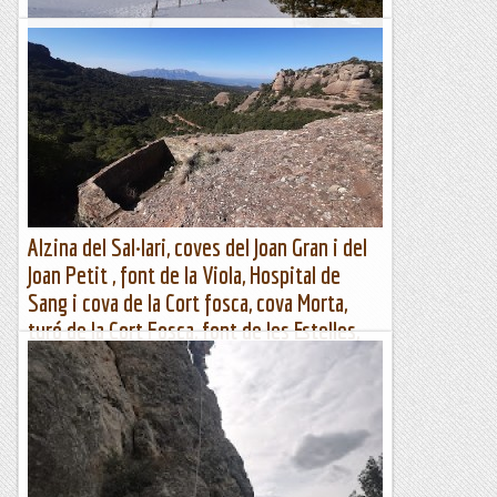
Passejada amb esquís per Coll d'Ares
Aquest hivern ha caigut molta neu als Pirineus, una situació
que contrasta amb l’experiència dels darrers anys, en què la
innivació ha estat, en general, fluixa....
Blog de muntanya
Alzina del Sal·lari, coves del Joan Gran i del
Joan Petit , font de la Viola, Hospital de
Sang i cova de la Cort fosca, cova Morta,
turó de la Cort Fosca, font de les Estelles,
balma-cova del Racó Gran de Matarrodona,
cova del Santuari Luni-Solar i turó d
Alzina Sal·lari, coves: Joan Gran, Joan Petit, Morta, Hospital
Sang, Racó Gran i Santuari Luni-Solar; fonts: Viola i...
Muntanya