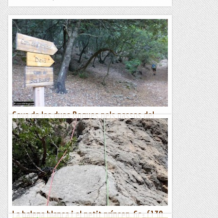
Cova de les dues Boques pels passos del
Robust Marge i del Petit Pi
Camí de ses BassesUna volta per la muntanya del Voltor.
Partim del final del carrer de les Oliveres, on a l’esquerra del
portell de Son Gual Petit, arranca el transitat camí...
Viaranys
La balena blanca i el petit príncep, 6c+ (130