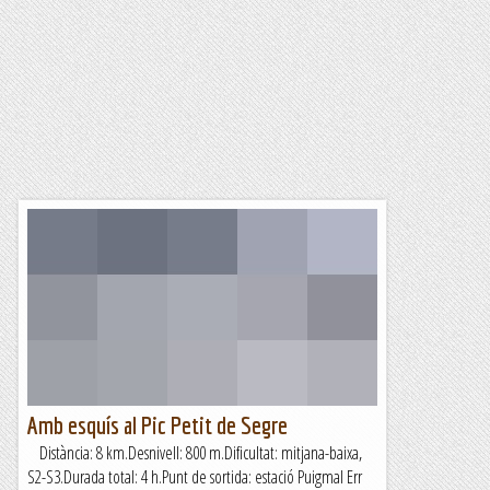
Amb esquís al Pic Petit de Segre
Distància: 8 km.Desnivell: 800 m.Dificultat: mitjana-baixa,
S2-S3.Durada total: 4 h.Punt de sortida: estació Puigmal Err