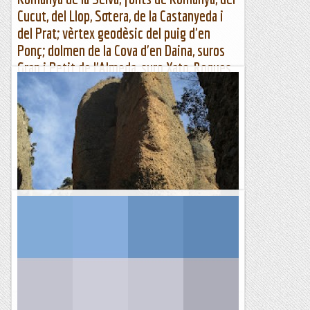
Cucut, del Llop, Sotera, de la Castanyeda i
del Prat; vèrtex geodèsic del puig d'en
Ponç; dolmen de la Cova d'en Daina, suros
Gran i Petit de l'Almeda, suro Xato, Roques
Grosses, mirador de les Mirandes, menhir d
Romanyà, fonts de Romanyà, Cucut, Llop, Sotera, Castanyeda
i del Prat; puig d'en Ponç; dolmen Cova d'en Daina i suros
gegants ...
Muntanya
La Perla del Segre a l'Agulla del Pare Alaix.
Feia temps que tenia ganes de fer La Perla del Segre a
l'Agulla del Pare Alaix i, com que ara començo a tenir la Móra
Comdal bastant trepitjada doncs he pensat que seria un...
Romàntic Guerrer