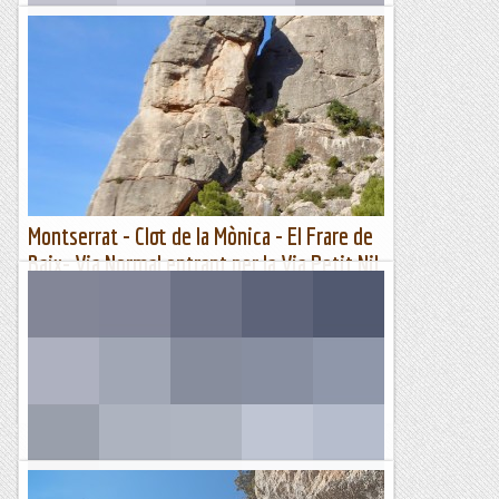
Puigmal i Petit de Segre
Distància: 14 km.Desnivell: 800 m+/1300 m-.Dificultat
tècnica: ME, S2 (S3).Punt de sortida: estació Puigmal
2900.Durada total: 4.30 h. Des de l'aparcament de...
Passamuntanyes
Montserrat - Clot de la Mònica - El Frare de
Baix- Via Normal entrant per la Via Petit Nil
- 17/02/2023
Si bé, ja havíem pujat el Frare de Baix, no hi havíem pujat
per la via normal. Aquesta via ens feia il·lusió, és una ascensió
clàssica de Montserrat, així que avui hem...
Manel&Ita
Amb esquís al Cambra d'Ase occidental