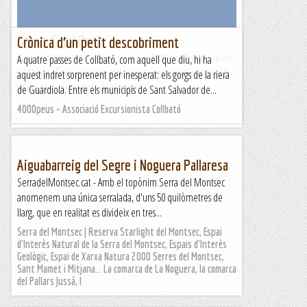
Gra de Fajol Petit
Crònica d’un petit descobriment
Curta matinal al pic de Gra de Fajol Petit (o de Baix), al circ
A quatre passes de Collbató, com aquell que diu, hi ha
d'Ulldeter.És una circular amb pujada per la tartera/canal N-
aquest indret sorprenent per inesperat: els gorgs de la riera
W del bloc muntanyós del Gra de ...
de Guardiola. Entre els municipis de Sant Salvador de...
Ãrrius Team
4000peus - Associació Excursionista Collbató
Aiguabarreig del Segre i Noguera Pallaresa
SerradelMontsec.cat - Amb el topònim Serra del Montsec
anomenem una única serralada, d'uns 50 quilòmetres de
llarg, que en realitat es divideix en tres...
Serra del Montsec | Reserva Starlight del Montsec, Espai
d'Interès Natural de la Serra del Montsec, Espais d'Interès
Geològic, Espai de Xarxa Natura 2000 Serres del Montsec,
Sant Mamet i Mitjana... La comarca de La Noguera, la comarca
del Pallars Jussà, l