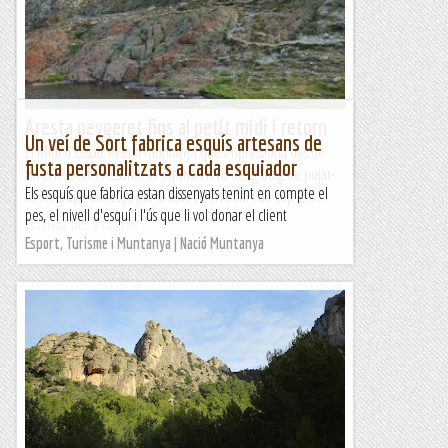
properes diades. El camí ens porta a l'aiguabarreig de la...
Excursions del Joan Ramon
Aresta peygeret fins al petit midi i retorn
Un veí de Sort fabrica esquís artesans de
El Midi d'Ossau és una muntanya que impressiona des de
fusta personalitzats a cada esquiador
totes les seves vessants. Et captiva i tens desig boig de pujar-
Els esquís que fabrica estan dissenyats tenint en compte el
lo. He pujat dos cops per la seva via normal i un cop per...
pes, el nivell d'esquí i l'ús que li vol donar el client
Escalada per a tontos
Esport, Turisme i Muntanya | Nació Muntanya