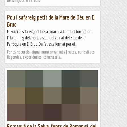
Benvinguts al Paradís
Pou i safareig petit de la Mare de Déu en El
Bruc
El Pou i el safareig petit es a tocar a la llera del torrent de
l’Illa, enmig dels horts a sota del veïnat del Bruc de la
Parròquia en El Bruc. De fet esta format per el...
Fonts naturals, aigua, muntanya i més | rutes, curiositats,
llegendes, experiències, comentaris…
Romanyà de la Selva, fonts de Romanyà, del