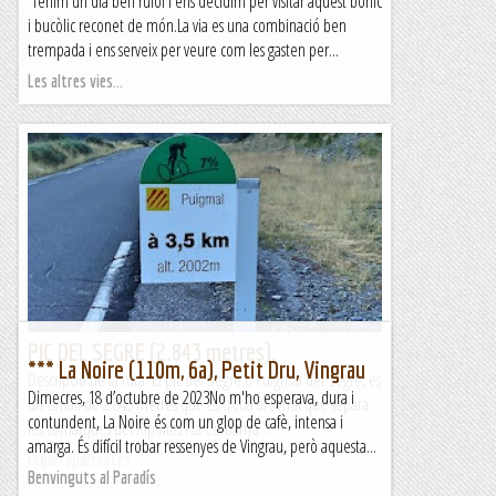
Tenim un dia ben rufol i ens decidim per visitar aquest bonic
i bucòlic reconet de món.La via es una combinació ben
trempada i ens serveix per veure com les gasten per...
Les altres vies...
PIC DEL SEGRE (2.843 metres).
*** La Noire (110m, 6a), Petit Dru, Vingrau
Descripció de la ruta; El pic del Segre o Puigmal del Segre, és
Dimecres, 18 d’octubre de 2023No m'ho esperava, dura i
un cimall de 2.843 metres que es troba al serral que separa
contundent, La Noire és com un glop de cafè, intensa i
les comarques del Ripollès i la Cerdanya....
amarga. És difícil trobar ressenyes de Vingrau, però aquesta...
Esgarrapacrestes
Benvinguts al Paradís