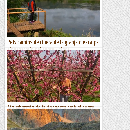
Depuis le Segre jusqu'à La Vansa_VTT
des vallées cachés au coeur du Pre-Pyrénées...
Neu i pedals
Pels camins de ribera de la granja d'escarp-
aiguabarreig del segre - cinca
Hem tornat al confinament comarcal. Em callo els
comentaris que em venen al cap per educació, mira encara
podré redescobrir nous racons del Segrià com estic fent
aquests...
Excursions del Joan Ramon
Aiguabarreig de la ribagorça amb el segre
(corbins - i)
Avui la passejada setmanal l'hem fet pel camí de riu de
Corbins, segurament en farem alguna altra variant en