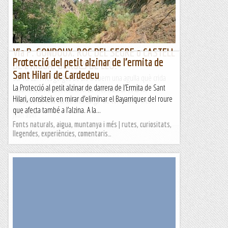
Via P. GONDOUX. ROC DEL SEGRE o CASTELL
Protecció del petit alzinar de l’ermita de
DE L'AIGUA. GORGES DE LLO.
Sant Hilari de Cardedeu
30/10/22. A les gorges de Llo trobem una agulla què crida
La Protecció al petit alzinar de darrera de l’Ermita de Sant
l'atenció, amb diverses vies. La més clàssica és la via
Hilari, consisteix en mirar d’eliminar el Bayarriquer del roure
P.Gondoux, una via de tres llargs de corda amb tres...
que afecta també a l’alzina. A la...
Joan asín
Fonts naturals, aigua, muntanya i més | rutes, curiositats,
llegendes, experiències, comentaris…