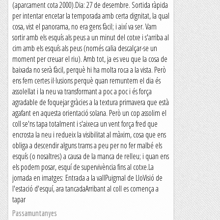
(aparcament cota 2000).Dia: 27 de desembre. Sortida ràpida
per intentar encetar la temporada amb certa dignitat, la qual
cosa, vist el panorama, no era gens fàcil; i així va ser. Vam
sortir amb els esquís als peus a un minut del cotxe i s'arriba al
cim amb els esquís als peus (només calia descalçar-se un
moment per creuar el riu). Amb tot, ja es veu que la cosa de
baixada no serà fàcil, perquè hi ha molta roca a la vista. Però
ens fem certes il·lusions perquè quan remuntem el dia és
assolellat i la neu va transformant a poc a poc i és força
agradable de foquejar gràcies a la textura primavera que està
agafant en aquesta orientació solana. Però un cop assolim el
coll se'ns tapa totalment i s'aixeca un vent força fred que
encrosta la neu i redueix la visibilitat al màxim, cosa que ens
obliga a descendir alguns trams a peu per no fer malbé els
esquís (o nosaltres) a causa de la manca de relleu; i quan ens
els podem posar, esquí de supervivència fins al cotxe.La
jornada en imatges: Entrada a la vallPuigmal de LloVisió de
l'estació d'esquí, ara tancadaArribant al coll es comença a
tapar
Passamuntanyes