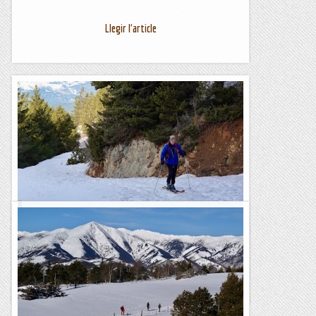
Llegir l'article
Passejada amb esquís als Rasos de Peguera
Avui hem tornat als Rasos de Peguera per fer-hi una
passejada amb esquís aprofitant la nevada dels darrers dies.
És un itinerari que ja havíem fet fa uns anys en...
Blog de muntanya