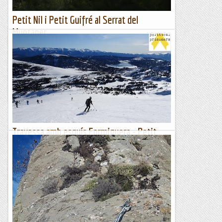
Petit Nil i Petit Guifré al Serrat del
Muntaner.
Diumenge d'escalada plaent i sense complicacions a
Montserrat ja que una de les companyes estava en
recuperació (molts ànims) i jo amb un costipat de cal ample
(que encara...
Romàntic Guerrer
Travessa amb esquís Formiguera - Petit
Peric - Pam
Distància: 20 km.Desnivell: 1200 m+.Dificultat: mitjana (ME,
S2-S3).Durada total: 7 h.Punt de sortida: estació esquí
Formiguera.Dia de l'excursió: 29/12/2019.A l'estació...
Passamuntanyes