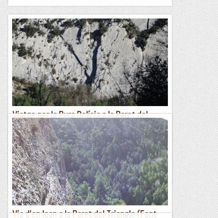
Viatge per la Pura Delícia a la Paret del
Devessó.
Qui més, qui menys, segur que aquests dies ha fet, està fent
o farà algun viatge. Jo també. He fet el Viatge per la Pura
Delícia a Malanyeu, que després de les darreres...
Romàntic Guerrer
Via d'en Joan a la Paret del Triangle (Font