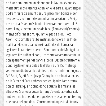
de bloc entrarem en un diedre que la llàstima és que és
massa curt. (Foto Arseni)L'Arseni en el diedre.El quart llarg el
podrem fer recte amunt per una placa molt bonica o per
l'esquerra, si sortim recte amunt farem la variant La Meiga,
des de sota és veu més bonic i interessant sortir vertical. El
darrer llarg, superant un pas de bloc. (Foto Arseni)Després ja
menys difícil fins el cim. Apurant el pas de bloc. (Foto
Arseni)Foto cim.Ha anat bé matinar, doncs eren les 11 del
matí i ja estàvem a dalt.Aproximació: des de Camarasa
agafarem la carretera que va a Sant Llorenç de Montgai i la
seguirem fins arribar al pont, uns metres abans trobarem un
bon aparcament per deixar-hi el cotxe. Després creuarem el
pont i agafarem una pista a la dreta i a uns 150 metres ja
veurem un diedre amb químics. La via: recentment en Josep
Mª Escart, Agusti Sans i Josep Godoy, han explotat la cara est
de la Paret del Pont amb vies ben equipades i amb trams
bonics i altres que no tant, doncs aquesta és similar a les
altres vies. Si aneu a buscar terreny d'aventura, verticalitat, i
ambient, no hi aneu doncs aquestes vies estan en un terreny
que dona pel que dona. Concretament aquesta via té uns