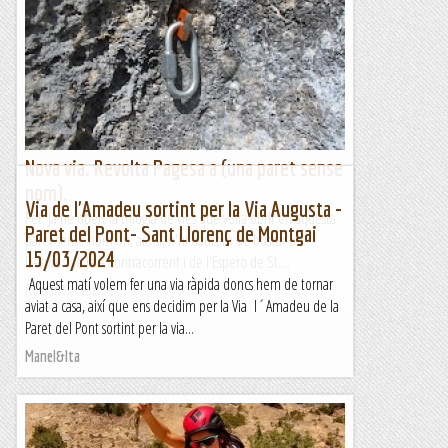
Nova via. Revolta Pagesa a (una paret sense
nom).
Via de l'Amadeu sortint per la Via Augusta -
Fet. Ja he obert la trilogia de vies que volia obrir en aquesta
Paret del Pont- Sant Llorenç de Montgai
paret sense nom on, ara sí, n'hi haurem de buscar un.
15/03/2024
Després de la A Contracorrent i de l'Esperó de St....
Aquest matí volem fer una via ràpida doncs hem de tornar
Romàntic Guerrer
aviat a casa, així que ens decidim per la Via l´Amadeu de la
Paret del Pont sortint per la via...
Manel&Ita