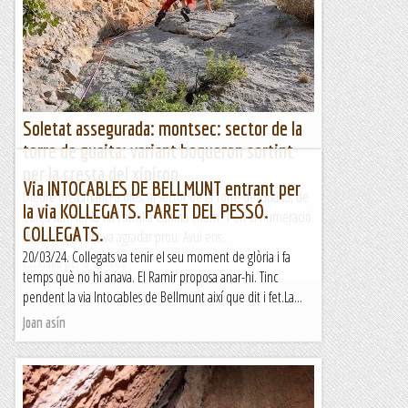
Corçà vam fer la via Patrulla Canina (núm. 1 en la numeració
de vies) que ens va agradar prou. Avui ens...
Escalada per a tontos
Soletat assegurada: montsec: sector de la
torre de guaita: variant boqueron sortint
per la cresta del xipiron
Via INTOCABLES DE BELLMUNT entrant per
Diedre orgasmàticFa dies, al sector de la Torre de Guaita, de
la via KOLLEGATS. PARET DEL PESSÓ.
Corçà vam fer la via Patrulla Canina (núm. 1 en la numeració
COLLEGATS.
de vies) que ens va agradar prou. Avui ens...
20/03/24. Collegats va tenir el seu moment de glòria i fa
Escalada per a tontos
temps què no hi anava. El Ramir proposa anar-hi. Tinc
pendent la via Intocables de Bellmunt així que dit i fet.La...
Joan asín