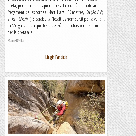
dreta, per tornar a l'esquerra fins a la reunió. Compte amb el
fregament de les cordes. 4art. Llarg: 30 metres, 6a (Ao / V)
V , 6a+ (Ao/V+) 6 parabolts. Nosaltres hem sortit per la variant
La Meiga, veureu que les xapes són de colors verd. Sortim
per la dreta a la...
Manel&Ita
Llegir l'article