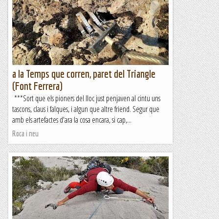
canto,més gran o més petit però mai et deixa tirat!.
Homogènia en el seu grau,sostinguda i amb algun tram de...
Bloc Empotrat
a la Temps que corren, paret del Triangle
(Font Ferrera)
***Sort que els pioners del lloc just penjaven al cintu uns
tascons, claus i falques, i algun que altre friend. Segur que
amb els artefactes d'ara la cosa encara, si cap,...
Roca i neu