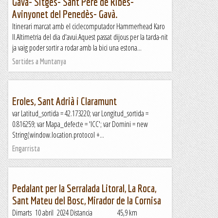
Gavà- Sitges- Sant Pere de Ribes-
Avinyonet del Penedès- Gavà.
Itinerari marcat amb el ciclecomputador Hammerhead Karo
II.Altimetria del dia d'avui.Aquest passat dijous per la tarda-nit
ja vaig poder sortir a rodar amb la bici una estona...
Sortides a Muntanya
Eroles, Sant Adrià i Claramunt
var Latitud_sortida = 42.173220; var Longitud_sortida =
0.816259; var Mapa_defecte = 'ICC'; var Domini = new
String(window.location.protocol +...
Engarrista
Pedalant per la Serralada Litoral, La Roca,
Sant Mateu del Bosc, Mirador de la Cornisa
Dimarts 10 abril 2024 Distancia 45,9 km