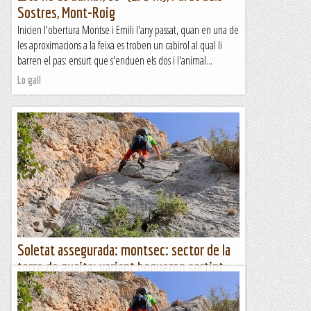
Sostres, Mont-Roig
Inicien l'obertura Montse i Emili l'any passat, quan en una de
les aproximacions a la feixa es troben un cabirol al qual li
barren el pas: ensurt que s'enduen els dos i l'animal...
Lo gall
Soletat assegurada: montsec: sector de la
torre de guaita: variant boqueron sortint
per la cresta del xipiron
Diedre orgasmàticFa dies, al sector de la Torre de Guaita, de