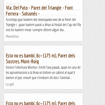
Ferrera)
Via: Del Pato - Paret del Triangle - Font
Mentre els amics fan la via del Pato del costat, nosaltres ens
Ferrera - Solsonés -
entretindrem una bona estona a gaudir d'aquest pany de
Fa temps que havíem vist ressenyades vies de la Paret del
roca de qualitat.Comença per una entosta fins...
Triangle i quan havíem parat a dinar al Hostal del Cap del Pla
Les altres vies...
ens ho havíem mirat i sempre dèiem algun dia...
Manel&Ita
Esto no es bambi, 6c+ (175 m), Paret dels
Sostres, Mont-Roig
Inicien l'obertura Montse i Emili l'any passat, quan en una de
les aproximacions a la feixa es troben un cabirol al qual li
barren el pas: ensurt que s'enduen els dos i l'animal...
Lo gall
Esto no es bambi, 6c+ (175 m), Paret dels