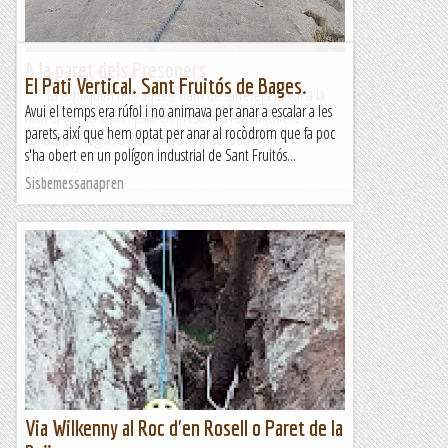
A la paret dels Presoners
El Pati Vertical. Sant Fruitós de Bages.
***M'expliquen que aquest tram de carretera furgat a la
Avui el temps era rúfol i no animava per anar a escalar a les
roca el van fer a pic i pala els presoners republicans o
parets, així que hem optat per anar al rocòdrom que fa poc
contraris al règim o aleatoris, a cop de fuet, d'un...
s'ha obert en un polígon industrial de Sant Fruitós...
Roca i neu
Sisbemessanapren
Via Wilkenny al Roc d'en Rosell o Paret de la