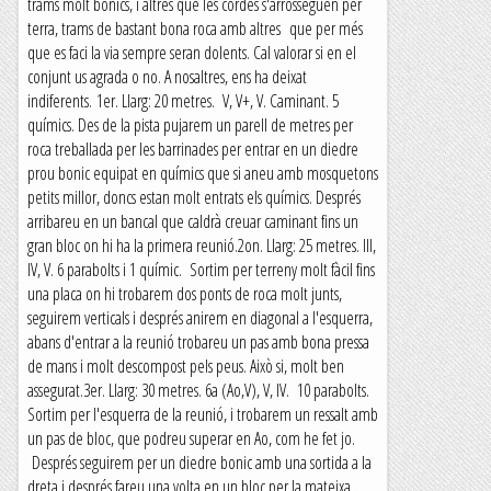
trams molt bonics, i altres que les cordes s'arrosseguen per
terra, trams de bastant bona roca amb altres que per més
que es faci la via sempre seran dolents. Cal valorar si en el
conjunt us agrada o no. A nosaltres, ens ha deixat
indiferents. 1er. Llarg: 20 metres. V, V+, V. Caminant. 5
químics. Des de la pista pujarem un parell de metres per
roca treballada per les barrinades per entrar en un diedre
prou bonic equipat en químics que si aneu amb mosquetons
petits millor, doncs estan molt entrats els químics. Després
arribareu en un bancal que caldrà creuar caminant fins un
gran bloc on hi ha la primera reunió.2on. Llarg: 25 metres. III,
IV, V. 6 parabolts i 1 químic. Sortim per terreny molt fàcil fins
una placa on hi trobarem dos ponts de roca molt junts,
seguirem verticals i després anirem en diagonal a l'esquerra,
abans d'entrar a la reunió trobareu un pas amb bona pressa
de mans i molt descompost pels peus. Això si, molt ben
assegurat.3er. Llarg: 30 metres. 6a (Ao,V), V, IV. 10 parabolts.
Sortim per l'esquerra de la reunió, i trobarem un ressalt amb
un pas de bloc, que podreu superar en Ao, com he fet jo.
Després seguirem per un diedre bonic amb una sortida a la
dreta i després fareu una volta en un bloc per la mateixa