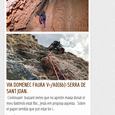
Escletxa del Moro o Cova de Sant Jeroni
L'Escletxa del Moro és un indret singular de Montserat. Es
tracta d'una cavitat dintre d'una gran fisura entre roques, al
peu de la Paret de l'Aeri. Tot i que...
Blog de muntanya
VIA DOMENEC FAURA V+/A0(6b)-SERRA DE
SANT JOAN.
Continuant buscant vietes que no apretin massa donat el
meu llastimós estat físic , Jesús em proposa aquesta. Sobre
el paper sembla que pot estar be i...