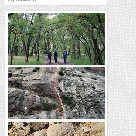
GR3: Pont d'Orrit - Torre de Tamúrcia
L'etapa d'avui del GR3 ha estat ben interessant. Ha estat un
llarg recorregut per la zona coneguda com la Terreta, una
subcomarca del Pallars situada a la vall...
Blog de muntanya
Sobaos Pasiegos a la Paret d'Escales.
Ens ha fet gaudir molt,escalada plaquera on sempre hi ha