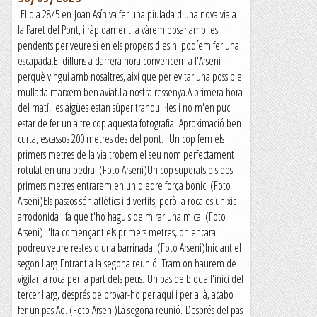
El dia 28/5 en Joan Asín va fer una piulada d'una nova via a
la Paret del Pont, i ràpidament la vàrem posar amb les
pendents per veure si en els propers dies hi podíem fer una
escapada.El dilluns a darrera hora convencem a l'Arseni
perquè vingui amb nosaltres, així que per evitar una possible
mullada marxem ben aviat.La nostra ressenya.A primera hora
del matí, les aigües estan súper tranquil·les i no m'en puc
estar de fer un altre cop aquesta fotografia. Aproximació ben
curta, escassos 200 metres des del pont. Un cop fem els
primers metres de la via trobem el seu nom perfectament
rotulat en una pedra. (Foto Arseni)Un cop superats els dos
primers metres entrarem en un diedre força bonic. (Foto
Arseni)Els passos són atlètics i divertits, però la roca es un xic
arrodonida i fa que t'ho haguis de mirar una mica. (Foto
Arseni) l'Ita començant els primers metres, on encara
podreu veure restes d'una barrinada. (Foto Arseni)Iniciant el
segon llarg Entrant a la segona reunió. Tram on haurem de
vigilar la roca per la part dels peus. Un pas de bloc a l'inici del
tercer llarg, després de provar-ho per aquí i per allà, acabo
fer un pas Ao. (Foto Arseni)La segona reunió. Després del pas