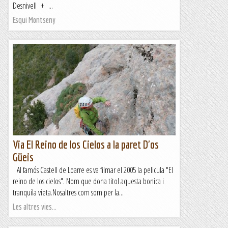
Desnivell + ...
Esqui Montseny
Via El Reino de los Cielos a la paret D'os
Güeis
Al famós Castell de Loarre es va filmar el 2005 la pelicula "El
reino de los cielos". Nom que dona titol aquesta bonica i
tranquila vieta.Nosaltres com som per la...
Les altres vies...