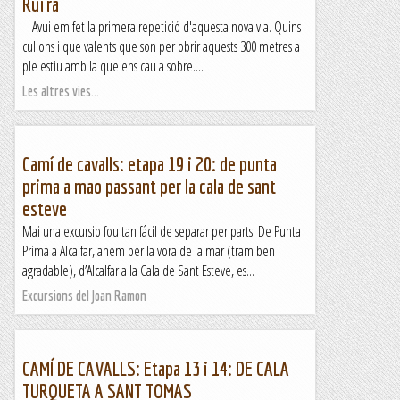
Ruïra
Avui em fet la primera repetició d'aquesta nova via. Quins
cullons i que valents que son per obrir aquests 300 metres a
ple estiu amb la que ens cau a sobre....
Les altres vies...
Camí de cavalls: etapa 19 i 20: de punta
prima a mao passant per la cala de sant
esteve
Mai una excursio fou tan fácil de separar per parts: De Punta
Prima a Alcalfar, anem per la vora de la mar (tram ben
agradable), d’Alcalfar a la Cala de Sant Esteve, es...
Excursions del Joan Ramon
CAMÍ DE CAVALLS: Etapa 13 i 14: DE CALA
TURQUETA A SANT TOMAS