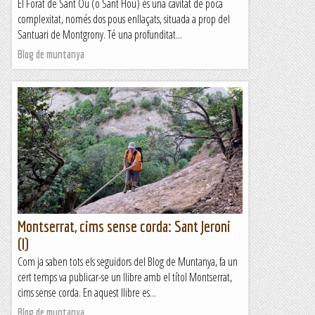
El Forat de Sant Ou (o Sant Hou) és una cavitat de poca
complexitat, només dos pous enllaçats, situada a prop del
Santuari de Montgrony. Té una profunditat...
Blog de muntanya
Montserrat, cims sense corda: Sant Jeroni
(I)
Com ja saben tots els seguidors del Blog de Muntanya, fa un
cert temps va publicar-se un llibre amb el títol Montserrat,
cims sense corda. En aquest llibre es...
Blog de muntanya