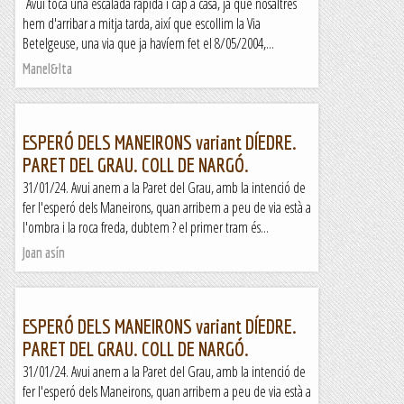
Avui toca una escalada ràpida i cap a casa, ja que nosaltres
hem d'arribar a mitja tarda, així que escollim la Via
Betelgeuse, una via que ja havíem fet el 8/05/2004,...
Manel&Ita
ESPERÓ DELS MANEIRONS variant DÍEDRE.
PARET DEL GRAU. COLL DE NARGÓ.
31/01/24. Avui anem a la Paret del Grau, amb la intenció de
fer l'esperó dels Maneirons, quan arribem a peu de via està a
l'ombra i la roca freda, dubtem ? el primer tram és...
Joan asín
ESPERÓ DELS MANEIRONS variant DÍEDRE.
PARET DEL GRAU. COLL DE NARGÓ.
31/01/24. Avui anem a la Paret del Grau, amb la intenció de
fer l'esperó dels Maneirons, quan arribem a peu de via està a