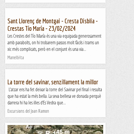
Sant Llorenç de Montgai - Cresta Disblia -
Crestas Tío María - 23/02/2024
Les Crestes del Tío María és una via equipada generosament
amb parabolts, on hi trobarem passos molt fàcils i trams un
xic més complicats, però en el conjunt és una via...
Manel&Ita
La torre del savinar, senzillament la millor
L’atzar ens ha fet deixar la torre del Savinar pel final i resulta
que ha estat la més bella. La seva bellesa ve donada perquè
darrera hi ha les illes d’Es Vedra que...
Excursions del Joan Ramon