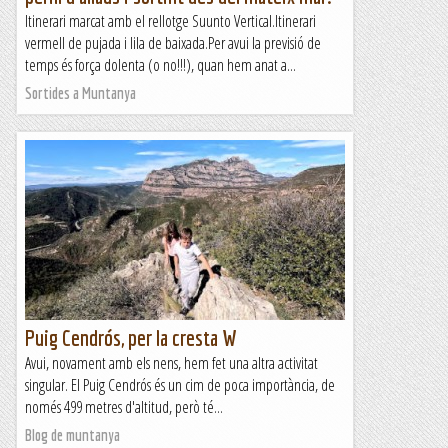
Itinerari marcat amb el rellotge Suunto Vertical.Itinerari
vermell de pujada i lila de baixada.Per avui la previsió de
temps és força dolenta (o no!!!), quan hem anat a...
Sortides a Muntanya
Puig Cendrós, per la cresta W
Avui, novament amb els nens, hem fet una altra activitat
singular. El Puig Cendrós és un cim de poca importància, de
només 499 metres d'altitud, però té...
Blog de muntanya