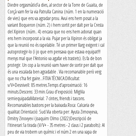
Diedre orgasmàticFa dies, al sector de la Torre de Guaita, de
Corçà vam fer la via Patrulla Canina (núm. 1 en la numeració
de vies) que ens va agradar prou. Avui ens hem posat a la
variant Boqueron (núm. 2) i hem sortit per dalt per la Cresta
del Xipiron (núm.. 4) encara que no ens hem adonat quan
ens hem incorporat a la via. Pujar per la Xipiron és obligat ja
que la reunió no és rapelable. Té un primer llarg exigent i cal
autoprotegir-lo (i jo que em pensava que estava equipat!!!
menys mal que l'Antonio va agafar els trastets). Es fa de bon
protegir. Un cop a la reunió vam haver de sortir per dalt que
és una escalada ben agradable . Via recomanable però veig
que no s'ha fet gaire...FITXA TÈCNICA:Dificultat:
v/V+Desnivell: 85 metres.Temps d'aproximació: 16
minuts.Descens: 33 min.Grau d'exposició: MigVia
semiequipadaMaterial: 7 cintes, friends i tascons.
Recomanables bastons per la baixada.Roca: Calcaria de
qualitat.Orientació: Sud.Via oberta per: Ayuta Zimovyeva,
Dmitry Zinovyev i Joaquim Olmo (2022)Descripció de
l'itinerari:1a tirada (V/V+ - 35 metres - 2 claus i 2 parabolts): Al
peu de via trobem un químic i el núm 2 en una xapa de