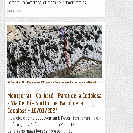
l'ombra i la roca freda, dubtem ? el primer tram és...
Joan asín
Via de "l'Escorpí" sortint per la placa final
de la Francesc Suñol + 10m variant dreta
Montserrat - Collbató - Paret de la Codolosa
Avui acompanyo al Joan Freixas a fer la via de l'Escorpí, amb
- Via Del Pí - Sortint pel Balcó de la
sortida final per la placa de la via Francesc Suñol, més uns
Codolosa - 16/01/2024
10m que allarguen l'escalada per la placa de la...
Feia dies que no quedàvem amb l'Arseni i en Ferran i ja en
Sisbemessanapren
teníem ganes. Així, que anem a la Paret de la Codolosa que
per dies no massa bons sempre són un bon...