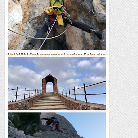
Per arribar-nos al santuari del Lord (Sant Llorenç de
Morunys) hem de passar un túnel. Al marge sud hi ha un
sector d’escalada on sempre es troben escaladors – de fet
hi...
Escalada per a tontos
NoVaViA! Esplugamarges i variant Boira alta,
contrafort de Can Xinquet (Cambrils)
***Petit contrafort d'uns 50m d'alçada, allargassat i plomat,
que va fer de refugi a una de tantes construccions en parets
baumades i de la que encara se n'endevina el...
Roca i neu
Btt-el pont del diable i la torre fossada.
Descripció de la ruta; el track descriu l'itinerari sortint des del
Prat de Llobregat, però es pot fer des de qualsevol dels