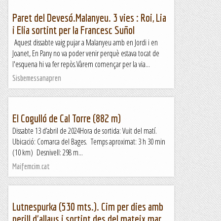
Paret del Devesó.Malanyeu. 3 vies : Roi, Lia
i Elia sortint per la Francesc Suñol
Aquest dissabte vaig pujar a Malanyeu amb en Jordi i en
Joanet, En Pany no va poder venir perquè estava tocat de
l'esquena hi va fer repòs.Vàrem començar per la via...
Sisbemessanapren
El Cogulló de Cal Torre (882 m)
Dissabte 13 d’abril de 2024Hora de sortida: Vuit del matí.
Ubicació: Comarca del Bages. Temps aproximat: 3 h 30 min
(10 km) Desnivell: 298 m...
Maifemcim.cat
Lutnespurka (530 mts.). Cim per dies amb
perill d'allaus i sortint des del mateix mar.