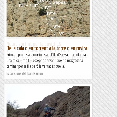
Neura sortint per la Covid-19
De la cala d'en torrent a la torre d'en rovira
11-02-2024Sant Llorenç de MontgaiParet del PontVia: Neura
Primera proposta excursionista a l’illa d'Eivissa. La verita era
sortint per la Covid-19Mira que aquesta té anys, però aquest
una mica – molt – escèptic pensant que no m’agradaria
primer llarg sempre m'ha fet un xic de "yuyu" i...
caminar per sa illa però la veritat és que la...
Blog del Guillem 2
Excursions del Joan Ramon