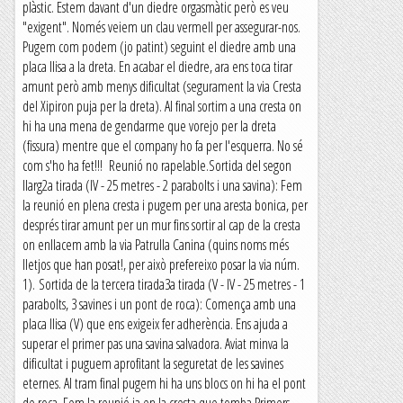
plàstic. Estem davant d'un diedre orgasmàtic però es veu
"exigent". Només veiem un clau vermell per assegurar-nos.
Pugem com podem (jo patint) seguint el diedre amb una
placa llisa a la dreta. En acabar el diedre, ara ens toca tirar
amunt però amb menys dificultat (segurament la via Cresta
del Xipiron puja per la dreta). Al final sortim a una cresta on
hi ha una mena de gendarme que vorejo per la dreta
(fissura) mentre que el company ho fa per l'esquerra. No sé
com s'ho ha fet!!! Reunió no rapelable.Sortida del segon
llarg2a tirada (IV - 25 metres - 2 parabolts i una savina): Fem
la reunió en plena cresta i pugem per una aresta bonica, per
després tirar amunt per un mur fins sortir al cap de la cresta
on enllacem amb la via Patrulla Canina (quins noms més
lletjos que han posat!, per això prefereixo posar la via núm.
1). Sortida de la tercera tirada3a tirada (V - IV - 25 metres - 1
parabolts, 3 savines i un pont de roca): Comença amb una
placa llisa (V) que ens exigeix fer adherència. Ens ajuda a
superar el primer pas una savina salvadora. Aviat minva la
dificultat i puguem aprofitant la seguretat de les savines
eternes. Al tram final pugem hi ha uns blocs on hi ha el pont