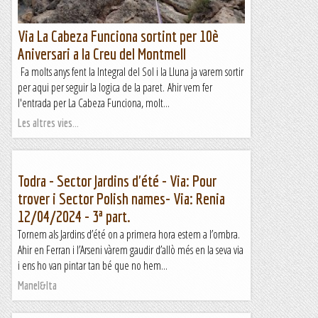
Via La Cabeza Funciona sortint per 10è
Aniversari a la Creu del Montmell
Fa molts anys fent la Integral del Sol i la Lluna ja varem sortir
per aqui per seguir la logica de la paret. Ahir vem fer
l'entrada per La Cabeza Funciona, molt...
Les altres vies...
Todra - Sector Jardins d'été - Via: Pour
trover i Sector Polish names- Via: Renia
12/04/2024 - 3ª part.
Tornem als Jardins d’été on a primera hora estem a l’ombra.
Ahir en Ferran i l’Arseni vàrem gaudir d’allò més en la seva via
i ens ho van pintar tan bé que no hem...
Manel&Ita