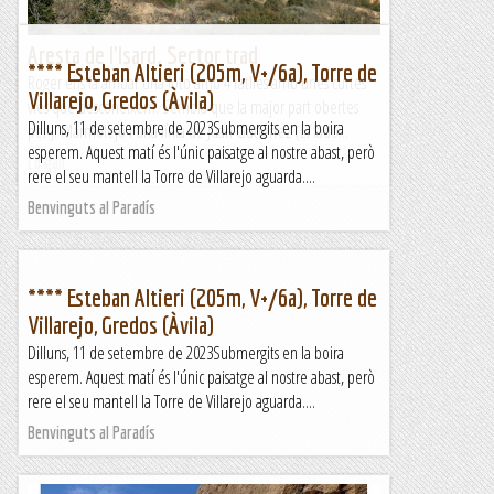
Aresta de l'Isard. Sector trad
**** Esteban Altieri (205m, V+/6a), Torre de
Roger ens fa arribar una foto amb 4 ratlles amb unes curtes
Villarejo, Gredos (Àvila)
vies que desconeixem. Sembla que la major part obertes
Dilluns, 11 de setembre de 2023Submergits en la boira
per J. Marmolejo i una línia de Juan Gutiérrez (El lado...
esperem. Aquest matí és l'únic paisatge al nostre abast, però
Lo gall
rere el seu mantell la Torre de Villarejo aguarda....
Benvinguts al Paradís
**** Esteban Altieri (205m, V+/6a), Torre de
Villarejo, Gredos (Àvila)
Dilluns, 11 de setembre de 2023Submergits en la boira
esperem. Aquest matí és l'únic paisatge al nostre abast, però
rere el seu mantell la Torre de Villarejo aguarda....
Benvinguts al Paradís