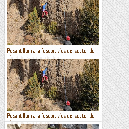
Aquesta darrera setmana ha deixat el Pirineu Oriental de
color blanquet, això ha fet que passi a tenir una imatge més
bonica i d'hivern, però no tot és tirar coets!,...
Aire de Muntanyes
Posant llum a la foscor: vies del sector del
túnel del santuari del lord
Per arribar-nos al santuari del Lord (Sant Llorenç de
Morunys) hem de passar un túnel. Al marge sud hi ha un
sector d’escalada on sempre es troben escaladors – de fet
hi...
Escalada per a tontos
Posant llum a la foscor: vies del sector del
túnel del santuari del lord