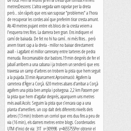
de roca. Fem la reunió ja en la cresta que tomba.Primers
metresDescens: L'altra vegada vam rapelar per la dreta
però... són ràpels que ens van suposar "problemes" a l'hora
de recuperar les cordes així que preferim tirar cresta amunt.
Als 40 metres pujant entre els blocs de la cresta veiem a
l'esquerra tres fites. La darrera ben gran. Ens indiquen el
camí de baixada. De fet no hi ha camí.. ni més fites... però
anem tirant cap a la dreta - millor no baixar directament
avall - i agafant el millor carrerany entre tarteres de pedra
menuda. Recomanable dur bastons.19 min després de fer el
jabalí arribem a una cabana i ja trobem un senderó que ens
travessa un camp d'arbres on trobem la pista que hem seguit
a la pujada.33 min Aparcament.Aproximació: Agafem la
carretera d'Àger a Corçà. 620 metres abans d'arribar a Corçà
agafem una pista ben ampla i polsegosa. 2,2 km Passem per
la pista que hem d'agafar després, aparquem uns metres
més avall.Accés: Seguim la pista que s'encara cap a una
planta d'ametllers. un cop dalt dels diferents nivells dels
arbres (13 min) trobem un corriol que ens duu fins a peu de
via (16 min), els darrers metres entre blogs. Coordenades
UTM d'inici de via: 31T x=309998 y=4655755Per obtenir el