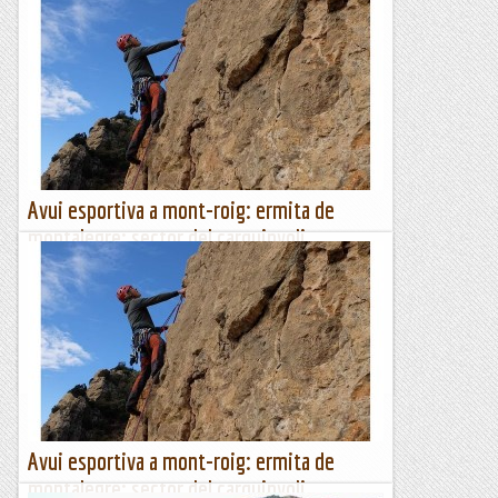
Avui esportiva a mont-roig: ermita de
montalegre: sector del carquinyoli
Feia molt de temps que no anava a fer esportiva. Amb la
colla vam decidir que amb la boira que visita la plana
lleidatans calia anar a Mont-roig i com teníem poc temps
el...
Escalada per a tontos
Avui esportiva a mont-roig: ermita de
montalegre: sector del carquinyoli