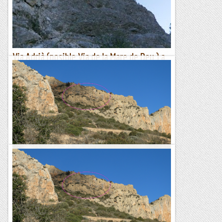
pobles que hi ha vora el riu. En el nostre cas...
Esgarrapacrestes
Via Adrià (posible Via de la Mare de Deu ) a
la cresta del Ninet
Quan vem fer la bonica cresta del Ninet de seguida em vaig
fixar amb aquest elegant esperó.Avui l'em fet i ens ha sorpres
moltissim de lo maca que es.L'acces es pot fer...
Les altres vies...
Aresta de l'Isard. Sector trad
Roger ens fa arribar una foto amb 4 ratlles amb unes curtes
vies que desconeixem. Sembla que la major part obertes
per J. Marmolejo i una línia de Juan Gutiérrez (El lado...
Lo gall