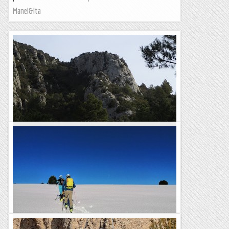
Manel&Ita
Nova Via. Cresta Narieda a Narieda Sud.
Roca Narieda la tinc vista des de tots els angles però, ves per
on, un dia va apareixer el que semblava havia de ser una
cresta a prop del cantell entre la cara oest i la cara...
Romàntic Guerrer
Primera esquiada per el sector de Porté