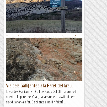
Tarannà Domèstic a la Paret del Devessó
Aquest matí, mentre feia una escaladeta a la paret del
Devessó a Malanyeu, he tingut la sensació de veure
fotogrames encara per venir de la meva vida i, sense dubte,
aquest...
Romàntic Guerrer
Via dels Gallifantes a la Paret del Grau.
La via dels Gallifantes a Coll de Nargó és l'última proposta
oberta a la paret del Grau, i abans no es massifiqui hem
decidit anar-la a fer. De clientela no li'n faltarà,...