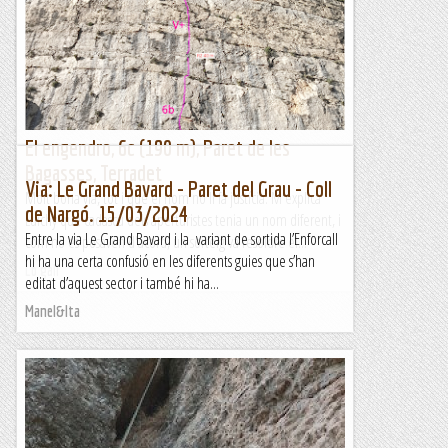
Luichy que cadascú dels aperturistes tenia un nom diferent, i
com no es posaven d'acord, un sorteig va resoldre el...
Lo gall
El engendro, 6c (190 m), Paret de les
Bagasses, Terradet
Via: Le Grand Bavard - Paret del Grau - Coll
Molt bona via, tot i que el nom no li fa justícia. M'explica
de Nargó. 15/03/2024
Luichy que cadascú dels aperturistes tenia un nom diferent, i
Entre la via Le Grand Bavard i la variant de sortida l’Enforcall
com no es posaven d'acord, un sorteig va resoldre el...
hi ha una certa confusió en les diferents guies que s’han
Lo gall
editat d’aquest sector i també hi ha...
Manel&Ita