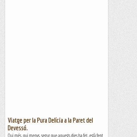
Viatge per la Pura Delícia a la Paret del
Devessó.
Qui més, qui menys, segur que aquests dies ha fet, està fent