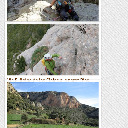
Via Xustiyou a la paret de la Ruïra
Desde fa mes de 30 anys que hi pujo per la pista de Fontalba
a fer ski de muntanya o a escalar a la Dent d'en Rosell
sempre em fixava en aquesta paret i no entenia com no hi...
Les altres vies...
Via El Reino de los Cielos a la paret D'os
Güeis
Al famós Castell de Loarre es va filmar el 2005 la pelicula "El
reino de los cielos". Nom que dona titol aquesta bonica i
tranquila vieta.Nosaltres com som per la...
Les altres vies...