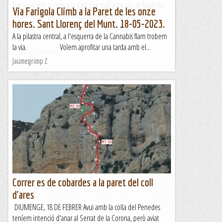
Darrerament la comarca està que bull amb tot un farcit de
Via Farigola Climb a la Paret de les onze
vies noves en parets conegudes i d'altres encara per
hores. Sant Llorenç del Munt. 18-05-2023.
coneixer. Avui, el company m'ha invitat a repetir un parell
A la pilastra central, a l'esquerra de la Cannabis flam trobem
de...
la via. Volem aprofitar una tarda amb el...
Romàntic Guerrer
Jaumegrimp 2
Correr es de cobardes a la paret del coll
d'ares
DIUMENGE, 18 DE FEBRER Avui amb la colla del Penedes
teníem intenció d'anar al Serrat de la Corona, però aviat