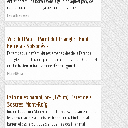
entretindrem una bona estona a gaudir d'aquest pany de
roca de qualitat.Comença per una entosta fins...
Les altres vies...
Via: Del Pato - Paret del Triangle - Font
Ferrera - Solsonés -
Fa temps que havíem vist ressenyades vies de la Paret del
Triangle i quan havíem parat a dinar al Hostal del Cap del Pla
ens ho havíem mirat i sempre dèiem algun dia...
Manel&Ita
Esto no es bambi, 6c+ (175 m), Paret dels
Sostres, Mont-Roig
Inicien l'obertura Montse i Emili l'any passat, quan en una de
les aproximacions a la feixa es troben un cabirol al qual li
barren el pas: ensurt que s'enduen els dos i l'animal...