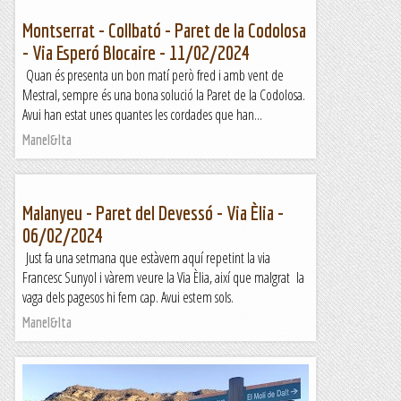
Montserrat - Collbató - Paret de la Codolosa
- Via Esperó Blocaire - 11/02/2024
Quan és presenta un bon matí però fred i amb vent de
Mestral, sempre és una bona solució la Paret de la Codolosa.
Avui han estat unes quantes les cordades que han...
Manel&Ita
Malanyeu - Paret del Devessó - Via Èlia -
06/02/2024
Just fa una setmana que estàvem aquí repetint la via
Francesc Sunyol i vàrem veure la Via Èlia, així que malgrat la
vaga dels pagesos hi fem cap. Avui estem sols.
Manel&Ita