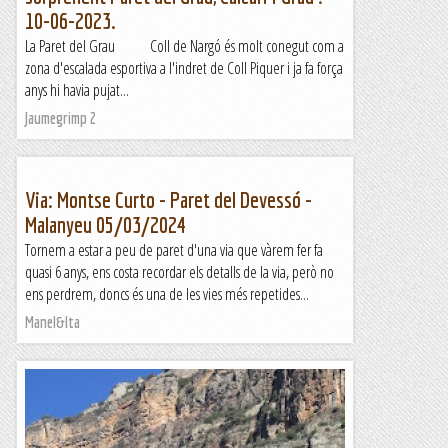
10-06-2023.
La Paret del Grau Coll de Nargó és molt conegut com a
zona d'escalada esportiva a l'indret de Coll Piquer i ja fa força
anys hi havia pujat...
Jaumegrimp 2
Via: Montse Curto - Paret del Devessó -
Malanyeu 05/03/2024
Tornem a estar a peu de paret d'una via que vàrem fer fa
quasi 6 anys, ens costa recordar els detalls de la via, però no
ens perdrem, doncs és una de les vies més repetides...
Manel&Ita