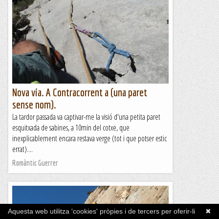
Nova via. A Contracorrent a (una paret
sense nom).
La tardor passada va captivar-me la visió d'una petita paret
esquitxada de sabines, a 10min del cotxe, que
inexplicablement encara restava verge (tot i que potser estic
errat)....
Romàntic Guerrer
Aquesta web utilitza 'cookies' pròpies i de tercers per oferir-li
✖