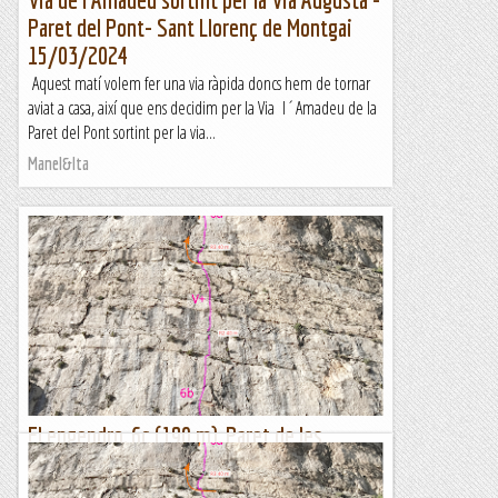
Paret del Pont- Sant Llorenç de Montgai
15/03/2024
Aquest matí volem fer una via ràpida doncs hem de tornar
aviat a casa, així que ens decidim per la Via l´Amadeu de la
Paret del Pont sortint per la via...
Manel&Ita
El engendro, 6c (190 m), Paret de les
Bagasses, Terradet
Molt bona via, tot i que el nom no li fa justícia. M'explica