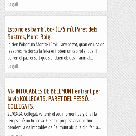
Lo gall
Esto no es bambi, 6c+ (175 m), Paret dels
Sostres, Mont-Roig
Inicien l'obertura Montse i Emili l'any passat, quan en una de
les aproximacions a la feixa es troben un cabirol al qual li
barren el pas: ensurt que s'enduen els dos i l'animal...
Lo gall
Via INTOCABLES DE BELLMUNT entrant per
la via KOLLEGATS. PARET DEL PESSÓ.
COLLEGATS.
20/03/24. Collegats va tenir el seu moment de glòria i fa
temps què no hi anava. El Ramir proposa anar-hi. Tinc
pendent la via Intocables de Bellmunt així que dit i fet.La...
Joan asín