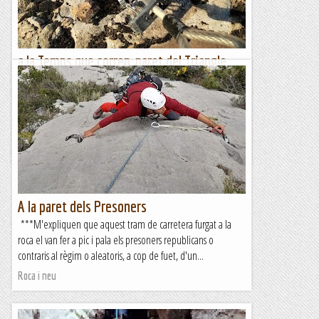
a la Temps que corren, paret del Triangle
(Font Ferrera)
***Sort que els pioners del lloc just penjaven al cintu uns
tascons, claus i falques, i algun que altre friend. Segur que
amb els artefactes d'ara la cosa encara, si cap,...
Roca i neu
A la paret dels Presoners
***M'expliquen que aquest tram de carretera furgat a la
roca el van fer a pic i pala els presoners republicans o
contraris al règim o aleatoris, a cop de fuet, d'un...
Roca i neu