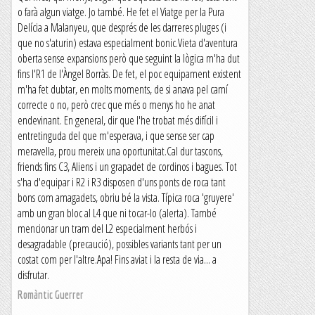
o farà algun viatge. Jo també. He fet el Viatge per la Pura
Delícia a Malanyeu, que després de les darreres pluges (i
que no s'aturin) estava especialment bonic.Vieta d'aventura
oberta sense expansions però que seguint la lògica m'ha dut
fins l'R1 de l'Àngel Borràs. De fet, el poc equipament existent
m'ha fet dubtar, en molts moments, de si anava pel camí
correcte o no, però crec que més o menys ho he anat
endevinant. En general, dir que l'he trobat més difícil i
entretinguda del que m'esperava, i que sense ser cap
meravella, prou mereix una oportunitat.Cal dur tascons,
friends fins C3, Aliens i un grapadet de cordinos i bagues. Tot
s'ha d'equipar i R2 i R3 disposen d'uns ponts de roca tant
bons com amagadets, obriu bé la vista. Típica roca 'gruyere'
amb un gran bloc al L4 que ni tocar-lo (alerta). També
mencionar un tram del L2 especialment herbós i
desagradable (precaució), possibles variants tant per un
costat com per l'altre.Apa! Fins aviat i la resta de via... a
disfrutar.
Romàntic Guerrer