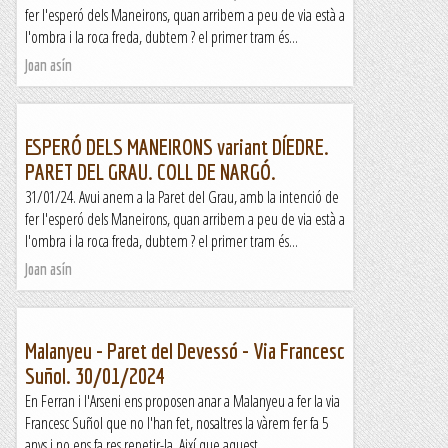
fer l'esperó dels Maneirons, quan arribem a peu de via està a
l'ombra i la roca freda, dubtem ? el primer tram és...
Joan asín
ESPERÓ DELS MANEIRONS variant DÍEDRE.
PARET DEL GRAU. COLL DE NARGÓ.
31/01/24. Avui anem a la Paret del Grau, amb la intenció de
fer l'esperó dels Maneirons, quan arribem a peu de via està a
l'ombra i la roca freda, dubtem ? el primer tram és...
Joan asín
Malanyeu - Paret del Devessó - Via Francesc
Suñol. 30/01/2024
En Ferran i l'Arseni ens proposen anar a Malanyeu a fer la via
Francesc Suñol que no l'han fet, nosaltres la vàrem fer fa 5
anys i no ens fa res repetir-la. Així que aquest...