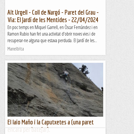
Alt Urgell - Coll de Nargó - Paret del Grau -
Via: El Jardí de les Mentides - 22/04/2024
En poc temps en Miquel Garrell, en Òscar Fernàndez i en
Ramon Rubio han fet una activitat d'obrir noves vies i de
recuperar-ne alguna que estava perduda. El Jardí de les...
Manel&Ita
El Iaio Maño i la Caputxetes a (una paret
encara per batejar).