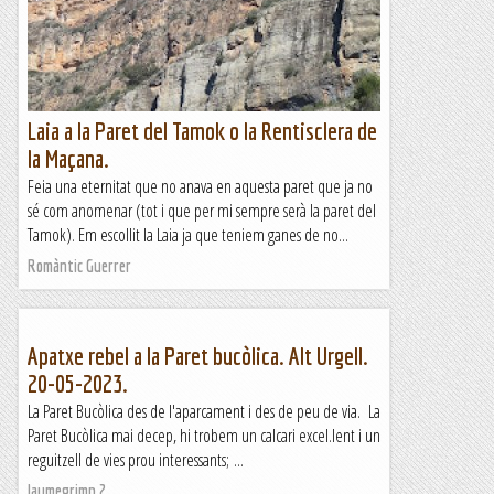
Laia a la Paret del Tamok o la Rentisclera de
la Maçana.
Feia una eternitat que no anava en aquesta paret que ja no
sé com anomenar (tot i que per mi sempre serà la paret del
Tamok). Em escollit la Laia ja que teniem ganes de no...
Romàntic Guerrer
Apatxe rebel a la Paret bucòlica. Alt Urgell.
20-05-2023.
La Paret Bucòlica des de l'aparcament i des de peu de via. La
Paret Bucòlica mai decep, hi trobem un calcari excel.lent i un
reguitzell de vies prou interessants; ...
Jaumegrimp 2