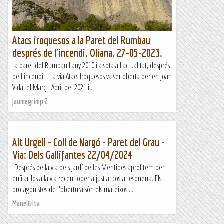
Atacs iroquesos a la Paret del Rumbau
després de l'incendi. Oliana. 27-05-2023.
La paret del Rumbau l'any 2010 i a sota a l'actualitat, després
de l'incendi. La via Atacs Iroquesos va ser oberta per en Joan
Vidal el Març - Abril del 2021 i...
Jaumegrimp 2
Alt Urgell - Coll de Nargó - Paret del Grau -
Via: Dels Gallifantes 22/04/2024
Després de la via dels Jardí de les Mentides aprofitem per
enfilar-los a la via recent oberta just al costat esquerra. Els
protagonistes de l'obertura són els mateixos:...
Manel&Ita