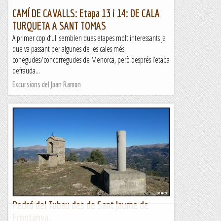
CAMÍ DE CAVALLS: Etapa 13 i 14: DE CALA
TURQUETA A SANT TOMAS
A primer cop d’ull semblen dues etapes molt interessants ja
que va passant per algunes de les cales més
conegudes/concorregudes de Menorca, però després l’etapa
defrauda...
Excursions del Joan Ramon
Pedró del Tubau des de Sant Jaume de
Frontanya.