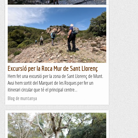
Cingles de Mont-ral i Forat de Pere Pòstol
Hem fet un llarg recorregut excursionista per les Muntanyes
de Prades, més concretament pels cingles de Mont-ral, un
conjunt de cingles que limiten un gran altiplà, el...
Blog de muntanya
Excursió per la Roca Mur de Sant Llorenç
Hem fet una excursió per la zona de Sant Llorenç de Munt.
Avui hem sortit del Marquet de les Roques per fer un
itinerari circular que té el principal centre...
Blog de muntanya