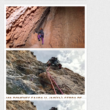
Escletxa del Moro o Cova de Sant Jeroni
L'Escletxa del Moro és un indret singular de Montserat. Es
tracta d'una cavitat dintre d'una gran fisura entre roques, al
peu de la Paret de l'Aeri. Tot i que...
Blog de muntanya
VIA DOMENEC FAURA V+/A0(6b)-SERRA DE
SANT JOAN.