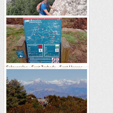
Aresta del Violí a la Miranda de Sant Benet.
Molt guapa via en el seu grau, amb una pedra de primera
divisió i un traçat súper xulo. Fins l'any 2013 es trobava
equipada amb parabolts i és considerava una escalada de...
Bloc Empotrat
Folgueroles - Font Trobada - Sant Llorenç
del Munt - Salt de la Minyona (861 m)
Dissabte 17 de febrer de 2024Hora de sortida: ¾ de set del
matí. Ubicació: Comarca d’Osona. Temps aproximat: 5 h 15
min (16,3 km) Desnivell: 591 m...
Maifemcim.cat