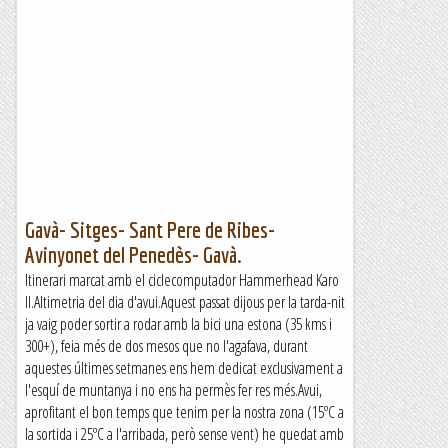
Gavà- Sitges- Sant Pere de Ribes-
Avinyonet del Penedès- Gavà.
Itinerari marcat amb el ciclecomputador Hammerhead Karo
II.Altimetria del dia d'avui.Aquest passat dijous per la tarda-nit
ja vaig poder sortir a rodar amb la bici una estona (35 kms i
300+), feia més de dos mesos que no l'agafava, durant
aquestes últimes setmanes ens hem dedicat exclusivament a
l'esquí de muntanya i no ens ha permès fer res més.Avui,
aprofitant el bon temps que tenim per la nostra zona (15ºC a
la sortida i 25ºC a l'arribada, però sense vent) he quedat amb