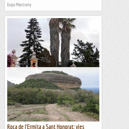
Esqui Montseny
Camí Ral de Sant Boi de Llobregat (289 m)
Dimarts 30 de gener de 2024MatinalHora de sortida: Vuit del
matí. Ubicació: Comarca del Baix Llobregat. Temps
aproximat: 3 h 15 min (6,5 km) Desnivell:...
Maifemcim.cat
Roca de l'Ermita a Sant Honorat; vies