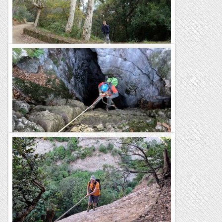
Escursió a Sant Ramon (Montbaig)
El Montbaig o cim de Sant Ramon, és una petita muntanya
de només 292 metres d'altitud, situada al costat de Sant Boi
de Llobregat. Tot i que és una muntanya...
Blog de muntanya
Forat de Sant Ou
El Forat de Sant Ou (o Sant Hou) és una cavitat de poca
complexitat, només dos pous enllaçats, situada a prop del
Santuari de Montgrony. Té una profunditat...
Blog de muntanya