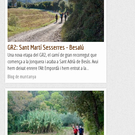
GR2: Sant Martí Sesserres - Besalú
Una nova etapa del GR2, el camí de gran recorregut que
comença a la Jonquera i acaba a Sant Adrià de Besòs. Avui
hem deixat enrere l’Alt Empordà i hem entrat a la...
Blog de muntanya