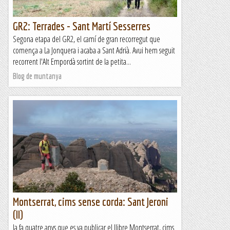
GR2: Terrades - Sant Martí Sesserres
Segona etapa del GR2, el camí de gran recorregut que
comença a La Jonquera i acaba a Sant Adrià. Avui hem seguit
recorrent l'Alt Empordà sortint de la petita...
Blog de muntanya
Montserrat, cims sense corda: Sant Jeroni
(II)
Ja fa quatre anys que es va publicar el llibre Montserrat, cims