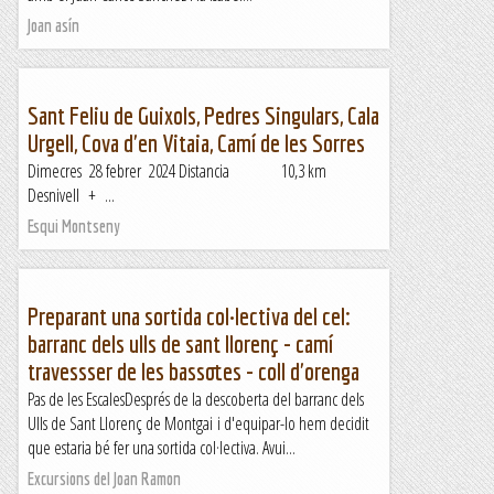
Joan asín
Sant Feliu de Guixols, Pedres Singulars, Cala
Urgell, Cova d'en Vitaia, Camí de les Sorres
Dimecres 28 febrer 2024 Distancia 10,3 km
Desnivell + ...
Esqui Montseny
Preparant una sortida col·lectiva del cel:
barranc dels ulls de sant llorenç - camí
travessser de les bassotes - coll d'orenga
Pas de les EscalesDesprés de la descoberta del barranc dels
Ulls de Sant Llorenç de Montgai i d'equipar-lo hem decidit
que estaria bé fer una sortida col·lectiva. Avui...
Excursions del Joan Ramon