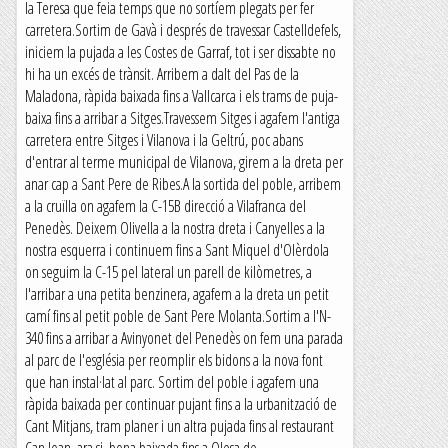
la Teresa que feia temps que no sortíem plegats per fer
carretera.Sortim de Gavà i després de travessar Castelldefels,
iniciem la pujada a les Costes de Garraf, tot i ser dissabte no
hi ha un excés de trànsit. Arribem a dalt del Pas de la
Maladona, ràpida baixada fins a Vallcarca i els trams de puja-
baixa fins a arribar a Sitges.Travessem Sitges i agafem l'antiga
carretera entre Sitges i Vilanova i la Geltrú, poc abans
d'entrar al terme municipal de Vilanova, girem a la dreta per
anar cap a Sant Pere de Ribes.A la sortida del poble, arribem
a la cruïlla on agafem la C-15B direcció a Vilafranca del
Penedès. Deixem Olivella a la nostra dreta i Canyelles a la
nostra esquerra i continuem fins a Sant Miquel d'Olèrdola
on seguim la C-15 pel lateral un parell de kilòmetres, a
l'arribar a una petita benzinera, agafem a la dreta un petit
camí fins al petit poble de Sant Pere Molanta.Sortim a l'N-
340 fins a arribar a Avinyonet del Penedès on fem una parada
al parc de l'església per reomplir els bidons a la nova font
que han instal·lat al parc. Sortim del poble i agafem una
ràpida baixada per continuar pujant fins a la urbanització de
Cant Mitjans, tram planer i un altra pujada fins al restaurant