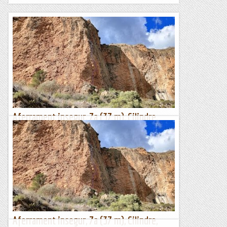
Aferrament insegur, 7a (37 m), Cilindre,
Sant Llorenç de Montgai
Vic ens obre una nova via de caràcter "esportiu" al Cilindre.
La trobareu entre la "Desilusió" i la "Arsenalato de
Titaponio". Està ben protegida, però la roca...
Lo gall
Aferrament insegur, 7a (37 m), Cilindre,