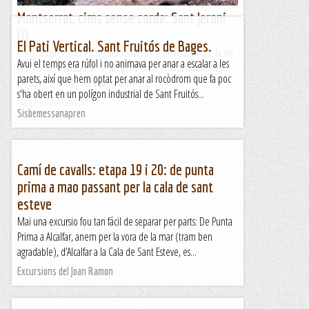
Montserrat, cims sense corda: Sant Jeroni
(I)
El Pati Vertical. Sant Fruitós de Bages.
Com ja saben tots els seguidors del Blog de Muntanya, fa un
Avui el temps era rúfol i no animava per anar a escalar a les
cert temps va publicar-se un llibre amb el títol Montserrat,
parets, així que hem optat per anar al rocòdrom que fa poc
cims sense corda. En aquest llibre es...
s'ha obert en un polígon industrial de Sant Fruitós...
Blog de muntanya
Sisbemessanapren
Camí de cavalls: etapa 19 i 20: de punta
prima a mao passant per la cala de sant
esteve
Mai una excursio fou tan fácil de separar per parts: De Punta
Prima a Alcalfar, anem per la vora de la mar (tram ben
agradable), d’Alcalfar a la Cala de Sant Esteve, es...
Excursions del Joan Ramon