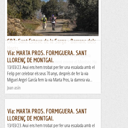
GR3: Sant Esteve de la Sarga - Barranc dels
Horts
Via: MARTA PROS. FORMIGUERA. SANT
Una nova etapa del GR3, arribant a la vall de la Noguera
LLORENÇ DE MONTGAI.
Ribagorçana i deixant definitivament enrere el Montsec. Ha
13/03/23. Avui ens hem trobat per fer una escalada amb el
estat una etapa fàcil i curta però molt...
Felip per celebrar els seus 70 anys, després de fer la via
Blog de muntanya
Miguel Angel García fem la via Marta Pros, la darrera via...
Joan asín
Via: MARTA PROS. FORMIGUERA. SANT
LLORENÇ DE MONTGAI.
13/03/23. Avui ens hem trobat per fer una escalada amb el