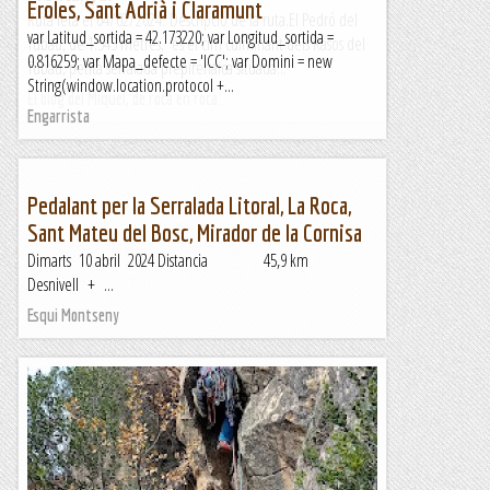
Eroles, Sant Adrià i Claramunt
Ruta feta el 04/02/2024. Descripció de la ruta.El Pedró del
var Latitud_sortida = 42.173220; var Longitud_sortida =
Tubau, de 1.543 metres, és el cim culminant dels Rasos del
0.816259; var Mapa_defecte = 'ICC'; var Domini = new
Tubau, petita serralada prepirenaica situada...
String(window.location.protocol +...
El blog del Miquel, de roca en roca.
Engarrista
Pedalant per la Serralada Litoral, La Roca,
Sant Mateu del Bosc, Mirador de la Cornisa
Dimarts 10 abril 2024 Distancia 45,9 km
Desnivell + ...
Esqui Montseny