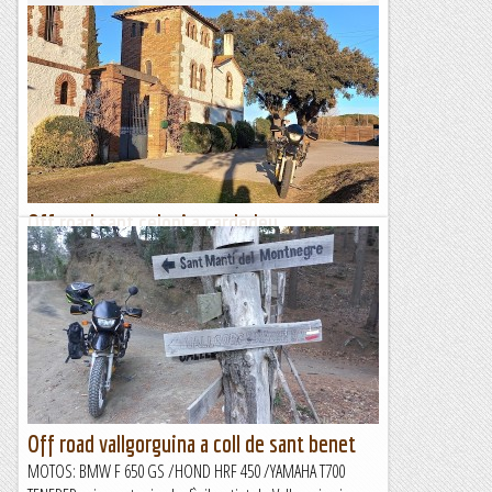
Pump track a sant pere de vilamajor
Ja tenim una nova instal.lació de Pumt track al Valles Oriental
i molt aprop de casa meva ... a SANT PERE DE VILAMAJOR i
més concretament a la urbanització de CAN...
El món de la ferrata i la escalada
Off road sant celoni a cardedeu
MOTOS: BMW F 650 GS / HONDA HRF 450 /YAMAHA T700
TENERÉCurt tram de conexió entre CArdedeu amb Sant
Celoni amb dos trams interesant, un curt però tènic i un
segón, la pista...
El món de la ferrata i la escalada
Off road vallgorguina a coll de sant benet
MOTOS: BMW F 650 GS /HOND HRF 450 /YAMAHA T700