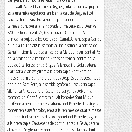
Can Joan, ara si, bona baixada fins a Olesa de
Bonesvalls.Aquest tram fins a Begues, tota l'estona va pujant i
es fa una mica esgotador, arribem a dalt de Begues i tot
baixada fins a Gavà.Bona sortida per començar a posar les
cames a punt per a la temporada primavera-estiu.Desnivell:
920 mts.Recorregut: 78, 6 Km.Horari: 3h, 31m. A punt
d'iniciar la pujada a les Costes del Garraf.Baixant cap a Garraf,
quin dia i quina aigua, semblava una piscina.A la sortida de
Garraf iniciem la pujada al Pas de la Maladona.Arribant al Pas
de la Maladona.A l'arribar a Sitges entrem al centre de la
població.La Teresa entre Sitges i Vilanova i la Geltrú.Abans
d'arribar a Vilanova girem a la dreta cap a Sant Pere de
Ribes.Entrem a Sant Pere de Ribes.Després de travessar tot el
poble de Sant Pere, a la sortida agafem a l'esquerra cap a
Vilafranca.A l'esquerra el Castell de Canyelles.Deixem la
comarca del Garraf i entrem a l'Alt Penedès.Sant Miquel
d'Olèrdola ben a prop de Vilafranca del Penedès.Les vinyes
comencen a agafar color, encara falten més de quatre mesos
per recollir el raïm.Entrada a Avinyonet del Penedès, agafem
a la dreta cap a Gavà.Abans de continuar cap a Gavà, parem
al parc de l'església per reomplir els bidons a la nova font. Un