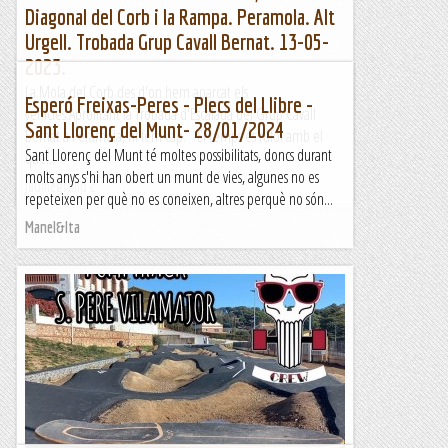
Diagonal del Corb i la Rampa. Peramola. Alt
Urgell. Trobada Grup Cavall Bernat. 13-05-
2023.
La Mola del Corb des d'on hem aparcat els
Esperó Freixas-Peres - Plecs del Llibre -
vehicles.Aprofitant la Trobada d'Escalada del Grup Cavall
Sant Llorenç del Munt- 28/01/2024
Bernat a Peramola, hi fem cap. El temps és rúfol amb el
Sant Llorenç del Munt té moltes possibilitats, doncs durant
que...
molts anys s'hi han obert un munt de vies, algunes no es
Jaumegrimp 2
repeteixen per què no es coneixen, altres perquè no són...
Manel&Ita