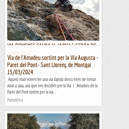
Continuant buscant vietes que no apretin massa donat el
meu llastimós estat físic , Jesús em proposa aquesta. Sobre
el paper sembla que pot estar be i...
Lo gall
VIA DOMENEC FAURA V+/A0(6b)-SERRA DE
SANT JOAN.
Via de l'Amadeu sortint per la Via Augusta -
Continuant buscant vietes que no apretin massa donat el
Paret del Pont- Sant Llorenç de Montgai
meu llastimós estat físic , Jesús em proposa aquesta. Sobre
15/03/2024
el paper sembla que pot estar be i...
Aquest matí volem fer una via ràpida doncs hem de tornar
Lo gall
aviat a casa, així que ens decidim per la Via l´Amadeu de la
Paret del Pont sortint per la via...
Manel&Ita