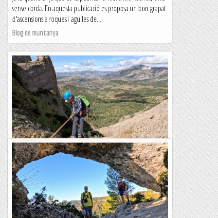
sense corda. En aquesta publicació es proposa un bon grapat
d'ascensions a roques i agulles de...
Blog de muntanya
Barranc de Sant Miquel
Avui hem tornat a visitar la petita comarca de la Terreta,
situada a la vall de la Noguera Ribagorçana, entre la serra de
Sant Gervàs i el Mont-rebei. Aquesta vegada...
Blog de muntanya