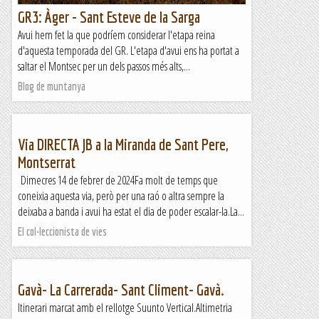
GR3: Àger - Sant Esteve de la Sarga
Avui hem fet la que podríem considerar l'etapa reina
d'aquesta temporada del GR. L'etapa d'avui ens ha portat a
saltar el Montsec per un dels passos més alts,...
Blog de muntanya
Via DIRECTA JB a la Miranda de Sant Pere,
Montserrat
Dimecres 14 de febrer de 2024Fa molt de temps que
coneixia aquesta via, però per una raó o altra sempre la
deixaba a banda i avui ha estat el dia de poder escalar-la.La...
El col·leccionista de vies
Gavà- La Carrerada- Sant Climent- Gavà.
Itinerari marcat amb el rellotge Suunto Vertical.Altimetria