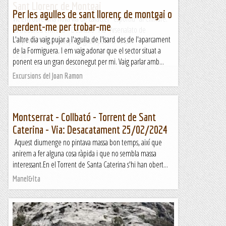
Sant Llorenç de Montgai
Per les agulles de sant llorenç de montgai o
Vic ens obre una nova via de caràcter "esportiu" al Cilindre.
perdent-me per trobar-me
La trobareu entre la "Desilusió" i la "Arsenalato de
L'altre dia vaig pujar a l'agulla de l'Isard des de l'aparcament
Titaponio". Està ben protegida, però la roca...
de la Formiguera. I em vaig adonar que el sector situat a
Lo gall
ponent era un gran desconegut per mi. Vaig parlar amb...
Excursions del Joan Ramon
Montserrat - Collbató - Torrent de Sant
Caterina - Via: Desacatament 25/02/2024
Aquest diumenge no pintava massa bon temps, així que
anirem a fer alguna cosa ràpida i que no sembla massa
interessant.En el Torrent de Santa Caterina s'hi han obert...
Manel&Ita