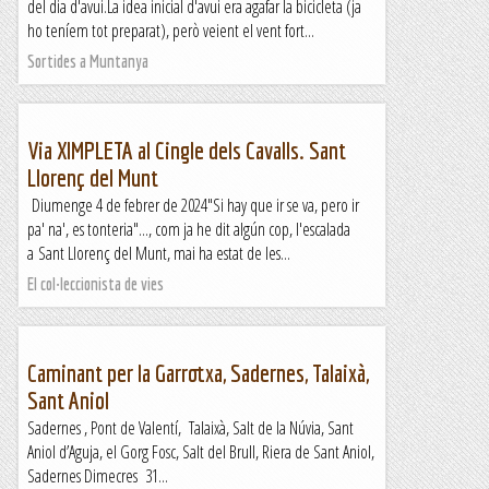
del dia d'avui.La idea inicial d'avui era agafar la bicicleta (ja
ho teníem tot preparat), però veient el vent fort...
Sortides a Muntanya
Via XIMPLETA al Cingle dels Cavalls. Sant
Llorenç del Munt
Diumenge 4 de febrer de 2024"Si hay que ir se va, pero ir
pa' na', es tonteria"..., com ja he dit algún cop, l'escalada
a Sant Llorenç del Munt, mai ha estat de les...
El col·leccionista de vies
Caminant per la Garrotxa, Sadernes, Talaixà,
Sant Aniol
Sadernes , Pont de Valentí, Talaixà, Salt de la Núvia, Sant
Aniol d’Aguja, el Gorg Fosc, Salt del Brull, Riera de Sant Aniol,
Sadernes Dimecres 31...