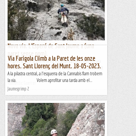
Nova via. L'Esperó de Sant Jaume a (una
paret sense nom).
Via Farigola Climb a la Paret de les onze
Després d'obrir la primera via en aquesta paret que encara
hores. Sant Llorenç del Munt. 18-05-2023.
no té nom, n'obro la segona amb unes característiques molt
A la pilastra central, a l'esquerra de la Cannabis flam trobem
similars: ponts de roca i flotants a dojo, i les...
la via. Volem aprofitar una tarda amb el...
Romàntic Guerrer
Jaumegrimp 2