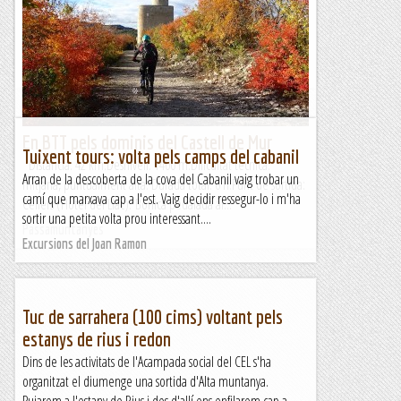
Distància: 42 km.Desnivell: 1400 m.Dificultat tècnica:
mitjana, puntualment alta. Durada total: 6 h.Punt de sortida:
Cellers (Hotel del Llac). Bonica pedalada al...
Pass@muntanyes
En BTT pels dominis del Castell de Mur
Tuixent tours: volta pels camps del cabanil
Distància: 42 km.Desnivell: 1400 m.Dificultat tècnica:
Arran de la descoberta de la cova del Cabanil vaig trobar un
mitjana, puntualment alta. Durada total: 6 h.Punt de sortida:
camí que marxava cap a l'est. Vaig decidir ressegur-lo i m'ha
Cellers (Hotel del Llac). Bonica pedalada al...
sortir una petita volta prou interessant....
Passamuntanyes
Excursions del Joan Ramon
Tuc de sarrahera (100 cims) voltant pels
estanys de rius i redon
Dins de les activitats de l'Acampada social del CEL s'ha
organitzat el diumenge una sortida d'Alta muntanya.