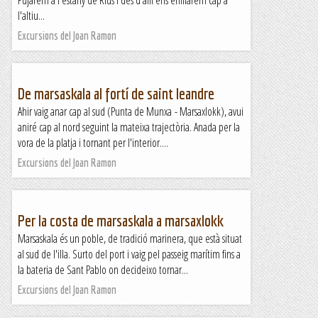
Pujarem a l'estany de Rius i des d'allí ens enfilarem cap a
l'altiu...
Excursions del Joan Ramon
De marsaskala al fortí de saint leandre
Ahir vaig anar cap al sud (Punta de Munxa - Marsaxlokk), avui
aniré cap al nord seguint la mateixa trajectòria. Anada per la
vora de la platja i tornant per l'interior....
Excursions del Joan Ramon
Per la costa de marsaskala a marsaxlokk
Marsaskala és un poble, de tradició marinera, que està situat
al sud de l'illa. Surto del port i vaig pel passeig marítim fins a
la bateria de Sant Pablo on decideixo tornar...
Excursions del Joan Ramon