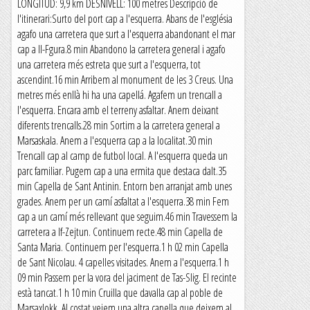
LONGITUD: 9,9 km DESNIVELL: 100 metres Descripció de
l'itinerari:Surto del port cap a l'esquerra. Abans de l'església
agafo una carretera que surt a l'esquerra abandonant el mar
cap a Il-Fgura.8 min Abandono la carretera general i agafo
una carretera més estreta que surt a l'esquerra, tot
ascendint.16 min Arribem al monument de les 3 Creus. Una
metres més enllà hi ha una capellá. Agafem un trencall a
l'esquerra. Encara amb el terreny asfaltar. Anem deixant
diferents trencalls.28 min Sortim a la carretera general a
Marsaskala. Anem a l'esquerra cap a la localitat.30 min
Trencall cap al camp de futbol local. A l'esquerra queda un
parc familiar. Pugem cap a una ermita que destaca dalt.35
min Capella de Sant Antinin. Entorn ben arranjat amb unes
grades. Anem per un camí asfaltat a l'esquerra.38 min Fem
cap a un camí més rellevant que seguim.46 min Travessem la
carretera a If-Zejtun. Continuem recte.48 min Capella de
Santa Maria. Continuem per l'esquerra.1 h 02 min Capella
de Sant Nicolau. 4 capelles visitades. Anem a l'esquerra.1 h
09 min Passem per la vora del jaciment de Tas-Slig. El recinte
està tancat.1 h 10 min Cruilla que davalla cap al poble de
Marsaxlokk. Al costat veiem una altra capella que deixem al