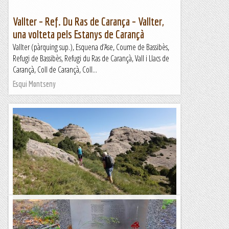
Vallter – Ref. Du Ras de Carança – Vallter,
una volteta pels Estanys de Carançà
Vallter (pàrquing sup.), Esquena d’Ase, Coume de Bassibès,
Refugi de Bassibès, Refugi du Ras de Carançà, Vall i Llacs de
Carançà, Coll de Carançà, Coll...
Esqui Montseny
Les Roques de Benet, circular pels ràpels
Un itinerari circular per les Roques de Benet passant pel seu