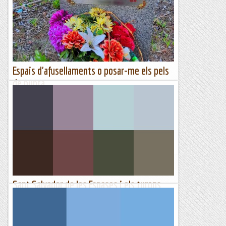
punt culminant, el Castell, recorrent part de la cresta cimera i
baixant per una línia de ràpels....
Blog de muntanya
Espais d'afusellaments o posar-me els pels
de punta
Avui he decidit anar a fer un tomb per les tombes
desconeguts de Memòria Històrica no gaire coneguts per
poder fer-ne difusió. Tenen en comú, molts elements,
indrets on es...
Excursions del Joan Ramon
Sant Salvador de les Espases i els turons
que l'envolten, 14 turons.
Descripció del recorregut.Sant Salvador de les Espases, i els
seus voltants, és un indret on vaig molt sovint, a fer matinals