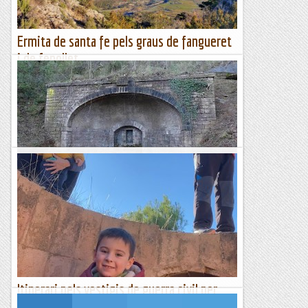
Ermita de santa fe pels graus de fangueret
i de fenollet
M'he quedat sorprès d'aquesta superba excursió. Pujo pel
grau de Fangueret (Fangaret), vaig a l'ermita de Santa Fe
amb una panoràmica excepcional i baixo pel superb grau
de...
Excursions del Joan Ramon
Monistrolet ; Volta pels seus indrets
&nb...
Kimisades
Itinerari pels vestigis de guerra civil per
l'aeròdrom d'alfes