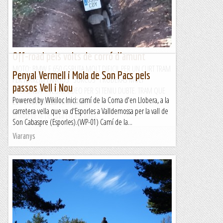
h 15 min (8,4 km) Desnivell: 280 m...
Maifemcim.cat
Off-road pels volts de corró d´amunt
MOTO: BMW F 650 GSRUTA MOLT DIFICIL PER UN CURT TRAM
Penyal Vermell i Mola de Son Pacs pels
PER TERRENY FANGOS "SURCOS" I RODERAS MOLT
passos Vell i Nou
PROFUNDA ... VEURE VIDEO PER SI TENIU DUBTE. TRAM QUE
Powered by Wikiloc Inici: camí de la Coma d'en Llobera, a la
ES POT EVITARELS WAYPOINTS...
carretera vella que va d'Esporles a Valldemossa per la vall de
El món de la ferrata i la escalada
Son Cabaspre (Esporles).(WP-01) Camí de la...
Viaranys