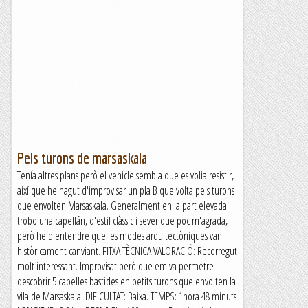
Pels turons de marsaskala
Tenía altres plans però el vehicle sembla que es volia resistir,
així que he hagut d'improvisar un pla B que volta pels turons
que envolten Marsaskala. Generalment en la part elevada
trobo una capellán, d'estil clàssic i sever que poc m'agrada,
però he d'entendre que les modes arquitectòniques van
històricament canviant. FITXA TÈCNICA VALORACIÓ: Recorregut
molt interessant. Improvisat però que em va permetre
descobrir 5 capelles bastides en petits turons que envolten la
vila de Marsaskala. DIFICULTAT: Baixa. TEMPS: 1hora 48 minuts