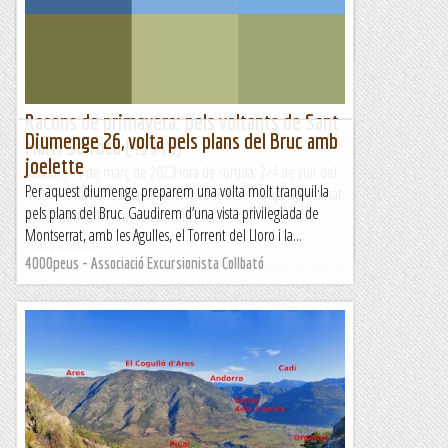
dominicals, per entrenar o simplement per passar...
El blog del Miquel, de roca en roca.
Racons de primavera: pels voltants de Sant
Diumenge 26, volta pels plans del Bruc amb
Martí Sarroca (459 m)
joelette
Dissabte 11 de març de 2023Hora de sortida: 2/4 de vuit del
Per aquest diumenge preparem una volta molt tranquil·la
matí. Ubicació: Comarca de l'Alt Penedès. Temps aproximat:
pels plans del Bruc. Gaudirem d’una vista privilegiada de
4 h 30 min (14,4 km) Desnivell: 290...
Montserrat, amb les Agulles, el Torrent del Lloro i la...
Maifemcim.cat
4000peus - Associació Excursionista Collbató