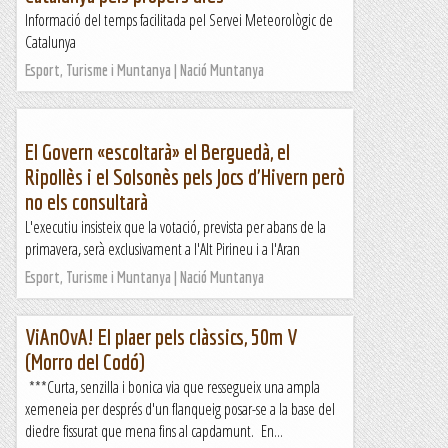
Informació del temps facilitada pel Servei Meteorològic de
Catalunya
Esport, Turisme i Muntanya | Nació Muntanya
El Govern «escoltarà» el Berguedà, el
Ripollès i el Solsonès pels Jocs d'Hivern però
no els consultarà
L'executiu insisteix que la votació, prevista per abans de la
primavera, serà exclusivament a l'Alt Pirineu i a l'Aran
Esport, Turisme i Muntanya | Nació Muntanya
ViAnOvA! El plaer pels clàssics, 50m V
(Morro del Codó)
***Curta, senzilla i bonica via que ressegueix una ampla
xemeneia per després d'un flanqueig posar-se a la base del
diedre fissurat que mena fins al capdamunt. En...