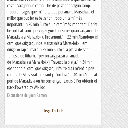
costat. Vaig per un corriol i he de passar per algun camp.
Trobo un pagès que m'indica que per anar a Marsaskala el
millor que puc fer és baixar on trobo un camí més
important.1 h 20 min Surto a un camí més important. De fet
he sortit al camí que vaig seguir fa uns dies quan vaig anar de
Marsaskala a Marsaxlokk. Tiro amunt.1 h 22 min Abandono el
camí que vaig seguir de Marsaskala a Marsaxlokk i em
dirigeixo cap al mar.1 h 25 min Surto a la platja de Sant
Tomas o de Rihama (per on vaig passar a l'anada
de Marsaskala a Marsaxlokk). Travesso la platja.1 h 34 min
Abandono el camí que vaig seguir l'altre dia i m'enfilo pels
carrers de Marsaskala, cercant ja l'ombra.1 h 48 min Arribo al
port de Marsaskala on he començat l'excursió.Per obtenir el
track:Powered by Wikiloc
Excursions del Joan Ramon
Llegir l'article