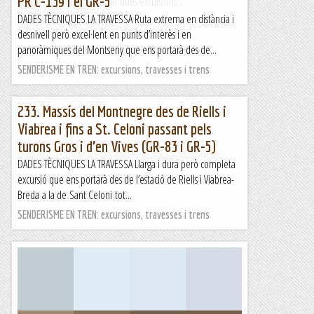
PR C-139 i el GR-5
centre d'operacions. He fer dues excursions...
DADES TÈCNIQUES LA TRAVESSA Ruta extrema en distància i
Excursions del Joan Ramon
desnivell però excel·lent en punts d’interès i en
panoràmiques del Montseny que ens portarà des de...
SENDERISME EN TREN: excursions, travesses i trens
233. Massís del Montnegre des de Riells i
Viabrea i fins a St. Celoni passant pels
turons Gros i d’en Vives (GR-83 i GR-5)
DADES TÈCNIQUES LA TRAVESSA Llarga i dura però completa
excursió que ens portarà des de l’estació de Riells i Viabrea-
Breda a la de Sant Celoni tot...
SENDERISME EN TREN: excursions, travesses i trens