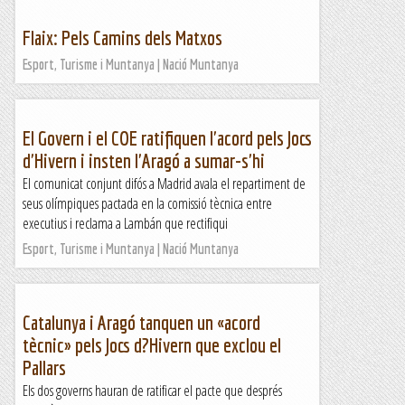
Flaix: Pels Camins dels Matxos
Esport, Turisme i Muntanya | Nació Muntanya
El Govern i el COE ratifiquen l'acord pels Jocs
d'Hivern i insten l'Aragó a sumar-s'hi
El comunicat conjunt difós a Madrid avala el repartiment de
seus olímpiques pactada en la comissió tècnica entre
executius i reclama a Lambán que rectifiqui
Esport, Turisme i Muntanya | Nació Muntanya
Catalunya i Aragó tanquen un «acord
tècnic» pels Jocs d?Hivern que exclou el
Pallars
Els dos governs hauran de ratificar el pacte que després