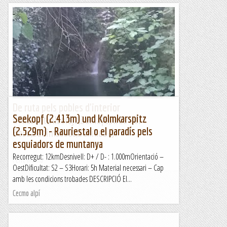
De ruta pels pobles d'interior
Seekopf (2.413m) und Kolmkarspitz
d'Alacant(Alcoleja,Beniafé,Ares del
(2.529m) - Rauriestal o el paradís pels
Bosc,Benimassot,Benilloba).
esquiadors de muntanya
Recorregut: 12kmDesnivell: D+ / D- : 1.000mOrientació –
Fent marxa
OestDificultat: S2 – S3Horari: 5h Material necessari – Cap
amb les condicions trobades DESCRIPCIÓ El...
Cecmo alpí