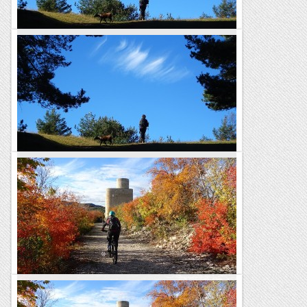
Caminant pels boscos obacs del Catllaràs
Distància: 17 km.Desnivell: 900 m.Dificultat tècnica:
fàcil.Durada total: 5 h.Punt de sortida: Santa Maria de
Lillet.TRAÇA GPS Bonica i senzilla volta per...
Pass@muntanyes
Caminant pels boscos obacs del Catllaràs
Distància: 17 km.Desnivell: 900 m.Dificultat tècnica:
fàcil.Durada total: 5 h.Punt de sortida: Santa Maria de
Lillet.TRAÇA GPS Bonica i senzilla volta per...
Passamuntanyes
En BTT pels dominis del Castell de Mur