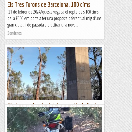
Els Tres Turons de Barcelona. 100 cims
21 de febrer de 2024Aquesta vegada el repte dels 100 cims
de la FEEC em porta a fer una proposta diferent, al mig d'una
gran ciutat, i de passada a practicar una nova...
Senderes
Sis turons al voltant del monestir de Santa
Maria de Roca-Rossa (460 m)
Dissabte 3 de febrer de 2024MatinalHora de sortida: Vuit del
matí. Ubicació: Comarca del Maresme. Temps aproximat: 3