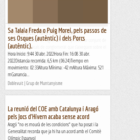
Sa Talaia Freda o Puig Morei, pels passos de
Circular pels Mallos de Riglos
ses Osques (autèntic) i dels Porcs
11.04.22 Els Mallos de Riglos són un espectacular conjunt de
(autèntic).
formacions verticals de conglomerat que s’aixequen sobre el
poble de Riglos, al Prepirineu aragonès...
Hora Inicio: 9:44 30 abr. 2022Hora Fin: 16:08 30 abr.
2022Distancia recorrida: 6,5 km (06:24)Tiempo en
Centre Excursionista Àliga
movimiento: 02:33Altura Mínima: -42 mAltura Máxima: 521
mGanancia...
Doblevuit | Grup de Muntanyisme
La reunió del COE amb Catalunya i Aragó
pels Jocs d'Hivern acaba sense acord
Aragó "no es mourà de les condicions" que ha posat i la
Generalitat recorda que ja hi ha un acord amb el Comitè
Olímpic Espanyol