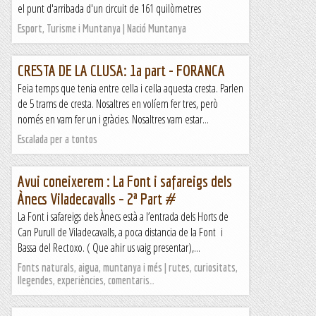
el punt d'arribada d'un circuit de 161 quilòmetres
Esport, Turisme i Muntanya | Nació Muntanya
CRESTA DE LA CLUSA: 1a part - FORANCA
Feia temps que tenia entre cella i cella aquesta cresta. Parlen
de 5 trams de cresta. Nosaltres en volíem fer tres, però
només en vam fer un i gràcies. Nosaltres vam estar...
Escalada per a tontos
Avui coneixerem : La Font i safareigs dels
Ànecs Viladecavalls – 2ª Part #
La Font i safareigs dels Ànecs està a l’entrada dels Horts de
Can Purull de Viladecavalls, a poca distancia de la Font i
Bassa del Rectoxo. ( Que ahir us vaig presentar),...
Fonts naturals, aigua, muntanya i més | rutes, curiositats,
llegendes, experiències, comentaris…