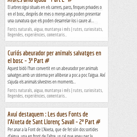
+ boletus
El arbres sigui situats en els carrers, parcs, finques privades o
DILLUNS, 21 D'AGOST Avui comencem una petita escapada
en el bosc, desprès de mes o menys anys poden presentar
amb el Lluis. Mentre realitzarem la última escapada a
una curvatura que els poden desarrelar-los i caure al...
Nafarroa va sorgir a la conversa que ell coneixia Panticosa...
Fonts naturals, aigua, muntanya i més | rutes, curiositats,
Els Visas
llegendes, experiències, comentaris…
Curiós abeurador per animals salvatges en
el bosc – 3ª Part #
Aquest bidó l’han convertit en un abeurador per animals
salvatges amb un sistema per alliberar a poc a poc l’aigua. Així
s’ajuda els animals silvestres en moments...
Fonts naturals, aigua, muntanya i més | rutes, curiositats,
llegendes, experiències, comentaris…
Avui destaquem : Les dues Fonts de
l’Aixeta de Sant Llorenç Savall – 2ª Part #
Per anar a la Font de L’Aixeta, que de fet són dos sortides
d’aigua, una en front de l’altre, us cal que aneu per la