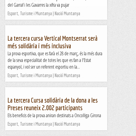
Sortides a Muntanya
del Garraf i les Gavarres la xifra va pujar
Esport, Turisme i Muntanya | Nació Muntanya
La tercera cursa Vertical Montserrat serà
més solidària i més inclusiva
La prova esportiva, que es farà el 28 de març, és la més dura
de la seva especialitat de totes les que es fan a l'Estat
espanyol, i vol ser un referent esportiu en la...
Esport, Turisme i Muntanya | Nació Muntanya
La tercera Cursa solidària de la dona a les
Preses reuneix 2.002 participants
Els beneficis de la prova aniran destinats a Oncolliga Girona
Esport, Turisme i Muntanya | Nació Muntanya