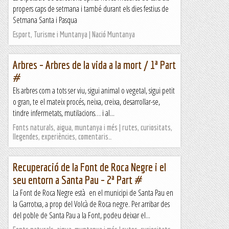
propers caps de setmana i també durant els dies festius de
Setmana Santa i Pasqua
Esport, Turisme i Muntanya | Nació Muntanya
Arbres – Arbres de la vida a la mort / 1ª Part
#
Els arbres com a tots ser viu, sigui animal o vegetal, sigui petit
o gran, te el mateix procés, neixa, creixa, desarrollar-se,
tindre infermetats, mutilacions… i al...
Fonts naturals, aigua, muntanya i més | rutes, curiositats,
llegendes, experiències, comentaris…
Recuperació de la Font de Roca Negre i el
seu entorn a Santa Pau – 2ª Part #
La Font de Roca Negre està en el municipi de Santa Pau en
la Garrotxa, a prop del Volcà de Roca negre. Per arribar des
del poble de Santa Pau a la Font, podeu deixar el...