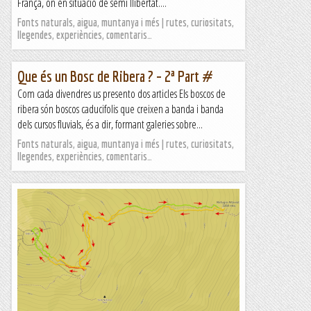
França, on en situació de semi llibertat....
Fonts naturals, aigua, muntanya i més | rutes, curiositats,
llegendes, experiències, comentaris…
Que és un Bosc de Ribera ? – 2ª Part #
Com cada divendres us presento dos articles Els boscos de
ribera són boscos caducifolis que creixen a banda i banda
dels cursos fluvials, és a dir, formant galeries sobre...
Fonts naturals, aigua, muntanya i més | rutes, curiositats,
llegendes, experiències, comentaris…