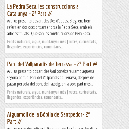
La Pedra Seca, les construccions a
Catalunya – 2ª Part #
Avui us presento dos articles Des d’aquest Blog, ens hem
referit en dos ocasions anteriors a la Pedra Seca, amb els
articles titulats : Que són les construccions de Pera Seca...
Fonts naturals, aigua, muntanya i més | rutes, curiositats,
llegendes, experiències, comentaris…
Parc del Vallparadis de Terrassa – 2ª Part #
Avui us presento dos articles Avui coneixereu amb aquesta
segona part, el Parc del Vallparadis de Terrassa, desprès de
passar per sota del pont del Passeig, en la seva part mes...
Fonts naturals, aigua, muntanya i més | rutes, curiositats,
llegendes, experiències, comentaris…
Aiguamoll de la Bòbila de Santpedor- 2ª
Part #
Avui us passo dos articles L’Aiguamoll de la Bòbila es localitza