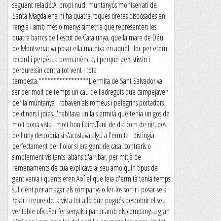
següent relació:Al propi nucli muntanyós montserratí de
Santa Magdalena hi ha quatre roques dretes disposades en
rengla i amb més o menys simetria que representen les
quatre barres de l'escut de Catalunya, que la mare de Déu
de Montserrat va posar ella mateixa en aquell lloc per etern
record i perpètua permanència, i perquè persistissin i
perduressin contra tot vent i tota
tempesta.*****************L'ermita de Sant Salvador va
ser per molt de temps un cau de lladregots que campejaven
per la muntanya i robaven als romeus i pelegrins portadors
de diners i joies.L'habitava un fals ermità que tenia un gos de
molt bona vista i molt bon flaire.Tant de dia com de nit, des
de lluny descobria si s'acostava algú a l'ermita i distingia
perfectament per l'olor si era gent de casa, contraris o
simplement visitants. abans d'arribar, per mitjà de
remenaments de cua explicava al seu amo quin tipus de
gent venia i quants eren.Així el que feia d'ermità tenia temps
suficient per amagar els companys o fer-los sortir i posar-se a
resar i treure de la vista tot allò que pogués descobrir el seu
veritable ofici.Per fer senyals i parlar amb els companys a gran