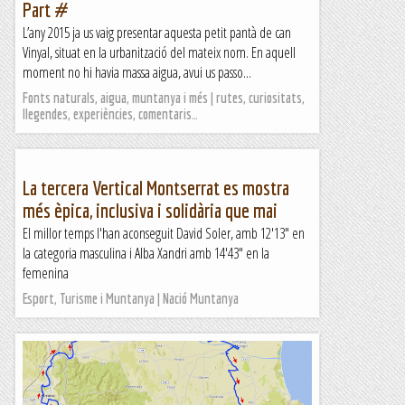
Part #
L’any 2015 ja us vaig presentar aquesta petit pantà de can
Vinyal, situat en la urbanització del mateix nom. En aquell
moment no hi havia massa aigua, avui us passo...
Fonts naturals, aigua, muntanya i més | rutes, curiositats,
llegendes, experiències, comentaris…
La tercera Vertical Montserrat es mostra
més èpica, inclusiva i solidària que mai
El millor temps l'han aconseguit David Soler, amb 12'13" en
la categoria masculina i Alba Xandri amb 14'43" en la
femenina
Esport, Turisme i Muntanya | Nació Muntanya