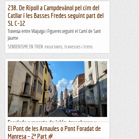
238. De Ripoll a Campdevànol pel cim del
Catllar i les Basses Fredes seguint part del
SL C-12
Travessa entre Vilajuïga i Figueres seguint el Camí de Sant
Jaume
SENDERISME EN TREN: excursions, travesses i trens
Escalada a morata de jalón, trasobares y
El Pont de les Arnaules o Pont Foradat de
calcena . tour cap zona centro 1º part
Manresa – 2ª Part #
Amb aquesta entrada deixo la 1º crònica de la visita que