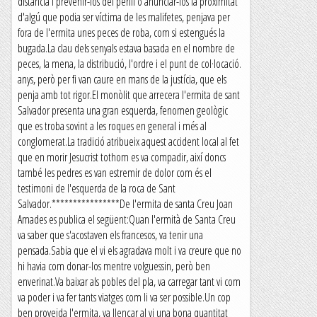
distància i prevenir-los del perill o anunciar-los la proximitat
d'algú que podia ser víctima de les malifetes, penjava per
fora de l'ermita unes peces de roba, com si estengués la
bugada.La clau dels senyals estava basada en el nombre de
peces, la mena, la distribució, l'ordre i el punt de col·locació.
anys, però per fi van caure en mans de la justícia, que els
penja amb tot rigor.El monòlit que arrecera l'ermita de sant
Salvador presenta una gran esquerda, fenomen geològic
que es troba sovint a les roques en general i més al
conglomerat.La tradició atribueix aquest accident local al fet
que en morir Jesucrist tothom es va compadir, així doncs
també les pedres es van estremir de dolor com és el
testimoni de l'esquerda de la roca de Sant
Salvador.****************De l'ermita de santa Creu Joan
Amades es publica el següent:Quan l'ermità de Santa Creu
va saber que s'acostaven els francesos, va tenir una
pensada.Sabia que el vi els agradava molt i va creure que no
hi havia com donar-los mentre volguessin, però ben
enverinat.Va baixar als pobles del pla, va carregar tant vi com
va poder i va fer tants viatges com li va ser possible.Un cop
ben proveïda l'ermita, va llençar al vi una bona quantitat