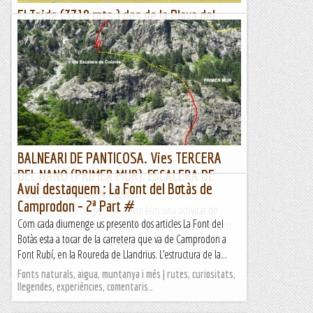
El Teide (3718 mts.) des de la Playa del
Socorro, ruta 0.4.0. Tercera part.
Itinerari entre el Refugi Altavista (3260 mts.) Teide (3718
mts.) i el Refugi Altavista (3260 mts.)Itinerari entre el Refugi
Altavista (3260 mts.) i la Playa del Socorro...
Sortides a Muntanya
BALNEARI DE PANTICOSA. Vies TERCERA
DEL NANO (PRIMER MUR), ESCALERA DE
Avui destaquem : La Font del Botàs de
COLORES (SEGON MUR).
Camprodon – 2ª Part #
30/07/20. Tercer dia per Osca, avui fem una activitat de
Com cada diumenge us presento dos articles La Font del
descans actiu al Balneari de Panticosa què s’ha convertit en
Botàs esta a tocar de la carretera que va de Camprodon a
un Parc temàtic d’escalada. Escollim dues vies de bon...
Font Rubí, en la Roureda de Llandrius. L’estructura de la...
Joan asín
Fonts naturals, aigua, muntanya i més | rutes, curiositats,
llegendes, experiències, comentaris…