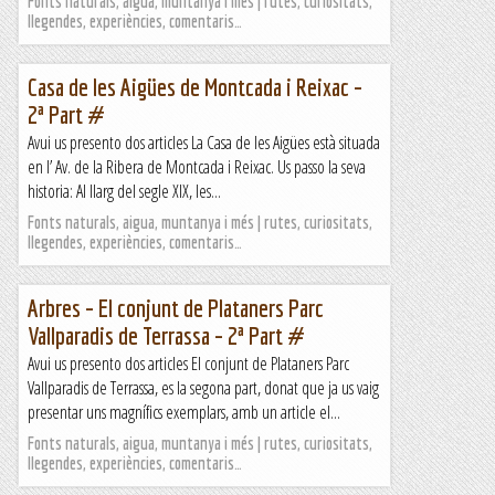
Fonts naturals, aigua, muntanya i més | rutes, curiositats,
llegendes, experiències, comentaris…
Casa de les Aigües de Montcada i Reixac –
2ª Part #
Avui us presento dos articles La Casa de les Aigües està situada
en l’ Av. de la Ribera de Montcada i Reixac. Us passo la seva
historia: Al llarg del segle XIX, les...
Fonts naturals, aigua, muntanya i més | rutes, curiositats,
llegendes, experiències, comentaris…
Arbres – El conjunt de Plataners Parc
Vallparadis de Terrassa – 2ª Part #
Avui us presento dos articles El conjunt de Plataners Parc
Vallparadis de Terrassa, es la segona part, donat que ja us vaig
presentar uns magnífics exemplars, amb un article el...
Fonts naturals, aigua, muntanya i més | rutes, curiositats,
llegendes, experiències, comentaris…