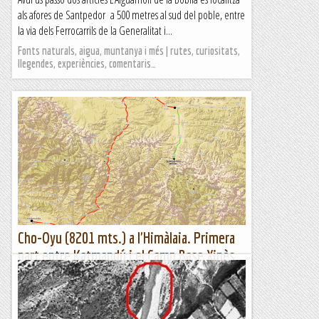
als afores de Santpedor a 500 metres al sud del poble, entre
la via dels Ferrocarrils de la Generalitat i...
Fonts naturals, aigua, muntanya i més | rutes, curiositats,
llegendes, experiències, comentaris…
Cho-Oyu (8201 mts.) a l'Himàlaia. Primera
part entre Katmandú i el Camp Base Xinès
(4900 mts.)
Itinerari entre Katmandú i el Camp Base Xinès (4900
mts.)Maig de 1999, arribo al centre de l'Unió Muntanyenca