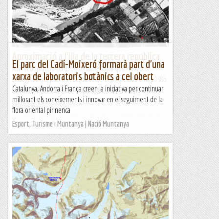
Eramprunyà (el nostre club de muntanya a Gavà) com cada...
Sortides a Muntanya
Aproximació a l'illa de la tercera republica
El parc del Cadí-Moixeró formarà part d'una
Ahir el bon amic Jordi Cebolla hem diu que mirant la
xarxa de laboratoris botànics a cel obert
cartografia del poble veu que entre els anys 1956 i l'any 1986
Catalunya, Andorra i França creen la iniciativa per continuar
(i millor 1993) veu que ha aparegut una illa al mig del...
millorant els coneixements i innovar en el seguiment de la
Excursions del Joan Ramon
flora oriental pirinenca
Esport, Turisme i Muntanya | Nació Muntanya