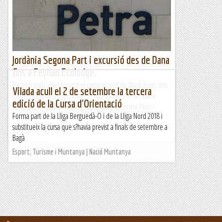
Jordània Segona Part i excursió des de Dana
fins a Feynan Ecolodge.
De bon matí abandonem el campament de Wadi Rum, ens
Vilada acull el 2 de setembre la tercera
tornen a deixar a Rum Village i aquí ja agafem el nostre
edició de la Cursa d'Orientació
cotxe. Tot i haver-hi només 120 kilòmetres entre Rum i
Forma part de la Lliga Berguedà-O i de la Lliga Nord 2018 i
Petra,...
substitueix la cursa que s?havia previst a finals de setembre a
Sortides a Muntanya
Bagà
Esport, Turisme i Muntanya | Nació Muntanya