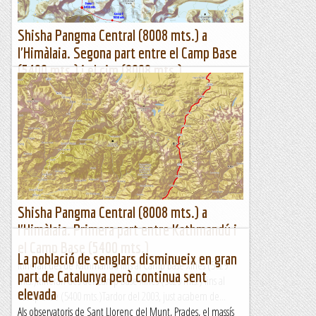
Shisha Pangma Central (8008 mts.) a
l'Himàlaia. Segona part entre el Camp Base
(5400 mts.) i el cim (8008 mts.)
Itinerari des del Camp Base (5400 mts.) al cim (8008
mts.)Detall des de la glacera fins al cim (foto
d'internet)L'arribada al Campament Base (5400 mts.) és una
mica apoteòsica...
Sortides a Muntanya
Shisha Pangma Central (8008 mts.) a
l'Himàlaia. Primera part entre Kathmandú i
el Camp Base (5400 mts.)
La població de senglars disminueix en gran
Itinerari des de Kathmandú fins al Camp Base Xinès (5029
part de Catalunya però continua sent
mts.)Itinerari des del Camp Base Xinès (5029 mts.) fins al
elevada
Camp Base (5400 mts.)Tardor del 2003, just acabem de...
Als observatoris de Sant Llorenç del Munt, Prades, el massís