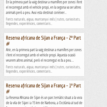
En la primera part la vaig destinar a mamífers per zones i fent
el recorregut amb el vehicle propi, en la segona va ser altres
animals però a peu. Avui esta destinat conèixer...
Fonts naturals, aigua, muntanya i més | rutes, curiositats,
llegendes, experiències, comentaris…
Reserva africana de Sijan a França – 2ª Part
#
Ahir, en la primera part la vaig destinar a mamífers per zones
i fent el recorregut amb el vehicle propi. Aquesta ocasió
veurem altres animal, però el recorregut es fa a peu....
Fonts naturals, aigua, muntanya i més | rutes, curiositats,
llegendes, experiències, comentaris…
Reserva africana de Sijan a França – 1ª Part
#
La Reserva Africana de Sijan és un parc temàtic situat a la vora
de la vila de Sijan i a 15 km de Narbona, a Occitània al sud de