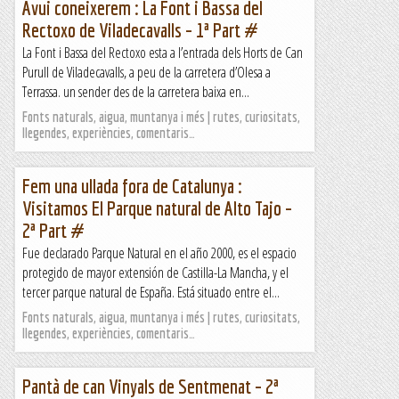
Avui coneixerem : La Font i Bassa del
Rectoxo de Viladecavalls – 1ª Part #
La Font i Bassa del Rectoxo esta a l’entrada dels Horts de Can
Purull de Viladecavalls, a peu de la carretera d’Olesa a
Terrassa. un sender des de la carretera baixa en...
Fonts naturals, aigua, muntanya i més | rutes, curiositats,
llegendes, experiències, comentaris…
Fem una ullada fora de Catalunya :
Visitamos El Parque natural de Alto Tajo –
2ª Part #
Fue declarado Parque Natural en el año 2000, es el espacio
protegido de mayor extensión de Castilla-La Mancha, y el
tercer parque natural de España. Está situado entre el...
Fonts naturals, aigua, muntanya i més | rutes, curiositats,
llegendes, experiències, comentaris…
Pantà de can Vinyals de Sentmenat – 2ª