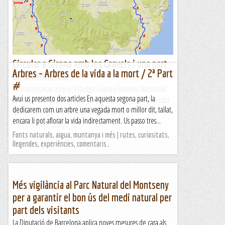
Circular a Girona amb les Gravels i una part
Arbres – Arbres de la vida a la mort / 2ª Part
de la Pirinexus.
#
Itinerari marcat amb el rellotge Suunto Traverse.Altimetria
Avui us presento dos articles En aquesta segona part, la
del dia d'avui.La idea inicial era pujar al Pirineu, però la ruta
dedicarem com un arbre una vegada mort o millor dit, tallat,
que teníem que fer és força llarga i a partir...
encara li pot aflorar la vida indirectament. Us passo tres...
Sortides a Muntanya
Fonts naturals, aigua, muntanya i més | rutes, curiositats,
llegendes, experiències, comentaris…
Més vigilància al Parc Natural del Montseny
per a garantir el bon ús del medi natural per
part dels visitants
La Diputació de Barcelona aplica noves mesures de cara als