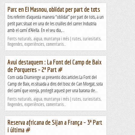
Parc en El Masnou, oblidat per part de tots
Ens referim d’aquesta manera “oblidat” per part de tots, a un
petit parc situat en una de les cruïlles del carrer Industria
amb el camí d’Alella. En el seu dia,...
Fonts naturals, aigua, muntanya i més | rutes, curiositats,
llegendes, experiències, comentaris…
Avui destaquem : La Font del Camp de Baix
de Porqueres – 2ª Part #
Com cada Diumenge us presento dos articles La Font del
Camp de Baix, es situada a dins del bosc de Can Morgat, sota
del camí que voreja, protegit aquest per una barana de...
Fonts naturals, aigua, muntanya i més | rutes, curiositats,
llegendes, experiències, comentaris…
Reserva africana de Sijan a França – 3ª Part
i última #