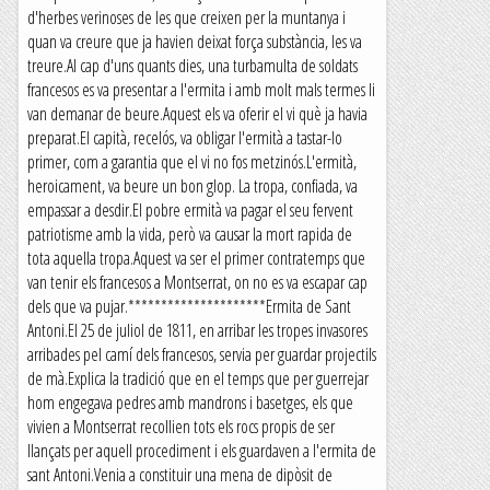
d'herbes verinoses de les que creixen per la muntanya i
quan va creure que ja havien deixat força substància, les va
treure.Al cap d'uns quants dies, una turbamulta de soldats
francesos es va presentar a l'ermita i amb molt mals termes li
van demanar de beure.Aquest els va oferir el vi què ja havia
preparat.El capità, recelós, va obligar l'ermità a tastar-lo
primer, com a garantia que el vi no fos metzinós.L'ermità,
heroicament, va beure un bon glop. La tropa, confiada, va
empassar a desdir.El pobre ermità va pagar el seu fervent
patriotisme amb la vida, però va causar la mort rapida de
tota aquella tropa.Aquest va ser el primer contratemps que
van tenir els francesos a Montserrat, on no es va escapar cap
dels que va pujar.*********************Ermita de Sant
Antoni.El 25 de juliol de 1811, en arribar les tropes invasores
arribades pel camí dels francesos, servia per guardar projectils
de mà.Explica la tradició que en el temps que per guerrejar
hom engegava pedres amb mandrons i basetges, els que
vivien a Montserrat recollien tots els rocs propis de ser
llançats per aquell procediment i els guardaven a l'ermita de
sant Antoni.Venia a constituir una mena de dipòsit de