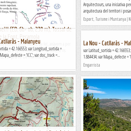
Arquitectours, una iniciativa pe
arquitectura del territori i pos
Esport, Turisme i Muntanya | 
ei!! (ED, 6b+ ob, 230 m), Tossal de
e la Font, Peramola
Catllaràs - Malanyeu
La Nou - Catllaràs - M
tra intenció posar-nos-hi; de fet, anàvem a per
ortida = 42.166553; var Longitud_sortida =
 ni sin ti", però l'Ari avui ens fa l'avió, se'ns
var Latitud_sortida = 42.166553;
 Mapa_defecte = 'ICC'; var doc_track =...
a, i ell ja la té. De manera, que...
1.884434; var Mapa_defecte = 'IC
Engarrista