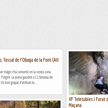
o, Tossal de l'Obaga de la Font (Alt
t màgic s'ha convertit en la nostra zona
 l'Urgell. La Joana gaudint a L3, fantasia de
 Un bon grapat d'atributs la...
VF Teletubies i Forat d
Maçana