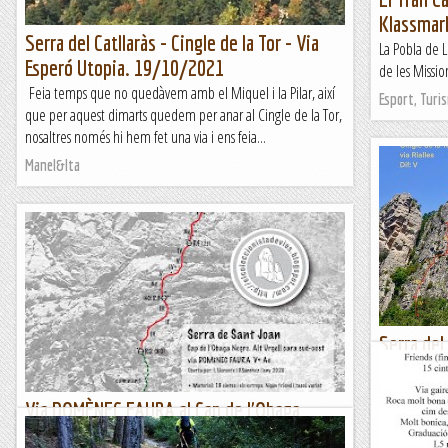
Klassmar
Serra del Catllaràs - Cingle de la Tor - Via
La Pobla de Li
Esperó Utopia. 19/10/2021
de les Missio
Feia temps que no quedàvem amb el Miquel i la Pilar, així
Esport, Turi
que per aquest dimarts quedem per anar al Cingle de la Tor,
nosaltres només hi hem fet una via i ens feia...
Manel&Ita
Serra del 
Rialles -
Quan vàrem es
Via DOMÈNEC FAURA al Cap de l'Obaga
vàrem fixar a
Negre. Serra de Sant Joan. Alt Urgell
fins a la mas