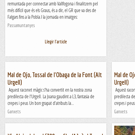
remuntada per connectar amb Vallfogona i finalitzem pel
més difícil que és els Graus, és a dir, el GR que va des de
Falgars fins a la Pobla.I la jornada en imatges:
Passamuntanyes
Llegir l'article
Mal de Ojo, Tossal de l'Obaga de la Font (Alt
Mal de Oj
Urgell)
Urgell)
Aquest raconet màgic s'ha convertit en la nostra zona
Aquest racone
predilecta de l'Urgell. La Joana gaudint a L3, fantasia de
predilecta de
crepes i peus Un bon grapat d'atributs la...
crepes i peus
Ganxets
Ganxets