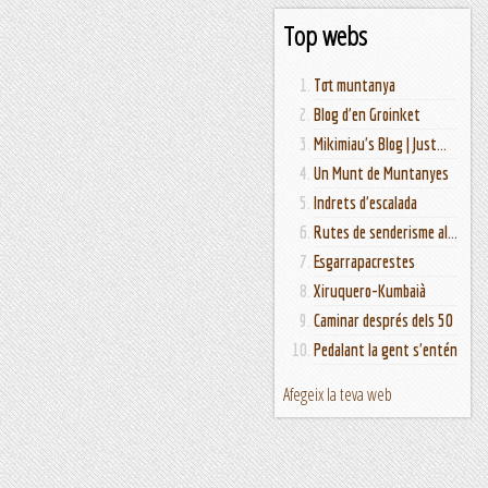
Top webs
Tot muntanya
Blog d'en Groinket
Mikimiau's Blog | Just...
Un Munt de Muntanyes
Indrets d'escalada
Rutes de senderisme al...
Esgarrapacrestes
Xiruquero-Kumbaià
Caminar després dels 50
Pedalant la gent s'entén
Afegeix la teva web