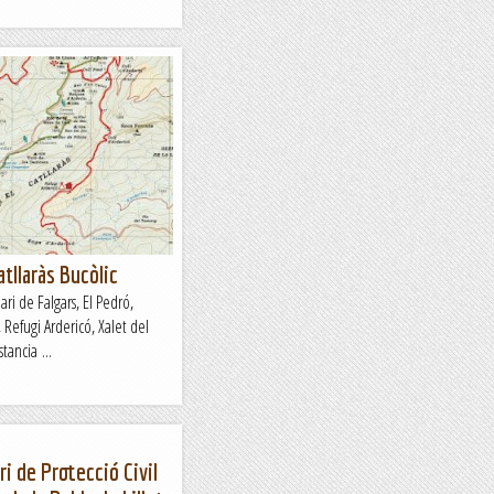
atllaràs Bucòlic
ri de Falgars, El Pedró,
 Refugi Ardericó, Xalet del
tancia ...
i de Protecció Civil