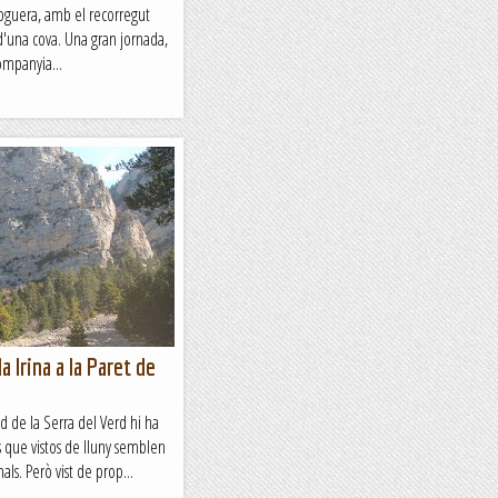
Noguera, amb el recorregut
 d'una cova. Una gran jornada,
ompanyia...
la Irina a la Paret de
ud de la Serra del Verd hi ha
s que vistos de lluny semblen
ls. Però vist de prop...