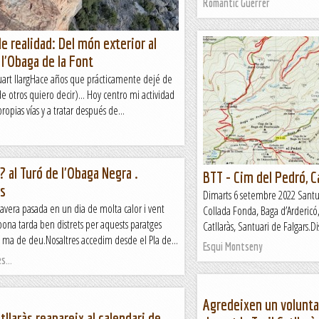
Romàntic Guerrer
e realidad: Del món exterior al
 l'Obaga de la Font
uart llargHace años que prácticamente dejé de
 de otros quiero decir)... Hoy centro mi actividad
ropias vías y a tratar después de...
.? al Turó de l'Obaga Negra .
BTT - Cim del Pedró, C
es
Dimarts 6 setembre 2022 Santua
avera pasada en un dia de molta calor i vent
Collada Fonda, Baga d’Ardericó,
ona tarda ben distrets per aquests paratges
Catllaràs, Santuari de Falgars.Dis
a ma de deu.Nosaltres accedim desde el Pla de...
Esqui Montseny
s...
Agredeixen un voluntar
atllaràs reapareix al calendari de