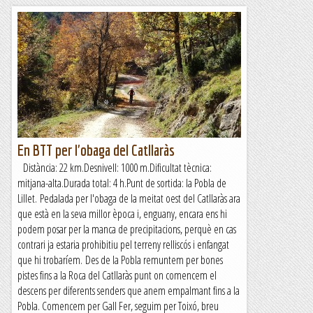
En BTT per l'obaga del Catllaràs
Distància: 22 km.Desnivell: 1000 m.Dificultat tècnica:
mitjana-alta.Durada total: 4 h.Punt de sortida: la Pobla de
Lillet. Pedalada per l'obaga de la meitat oest del Catllaràs ara
que està en la seva millor època i, enguany, encara ens hi
podem posar per la manca de precipitacions, perquè en cas
contrari ja estaria prohibitiu pel terreny relliscós i enfangat
que hi trobaríem. Des de la Pobla remuntem per bones
pistes fins a la Roca del Catllaràs punt on comencem el
descens per diferents senders que anem empalmant fins a la
Pobla. Comencem per Gall Fer, seguim per Toixó, breu