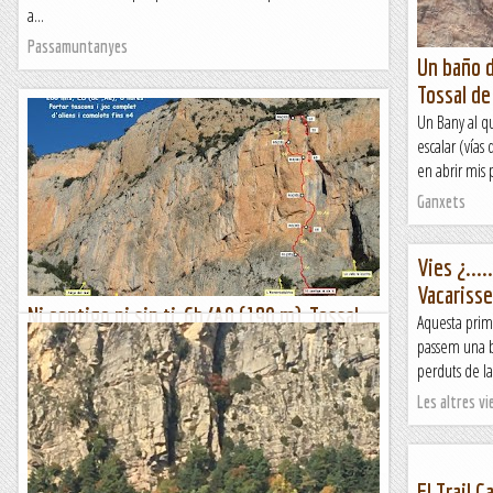
a...
Passamuntanyes
Un baño d
Tossal de
Un Bany al q
escalar (vías
en abrir mis p
Ganxets
Vies ¿....
Vacariss
Ni contigo ni sin ti, 6b/A0 (190 m), Tossal
Aquesta prim
de l'Obaga de la Font, Peramola
passem una b
Tremenda via que trobareu piulada per tot arreu, però no
perduts de l
per això, deixa de ser excel·lent. Potser més domesticada
Les altres vie
que d'altres de la paret, també et fa escalar, però amb...
Lo gall
El Trail C