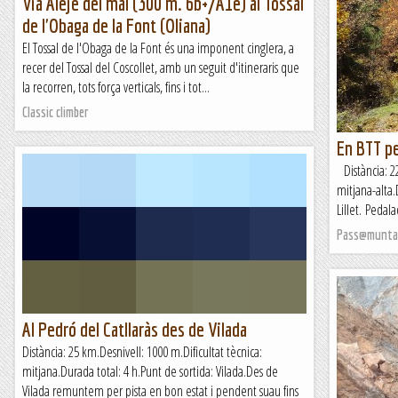
Via Aleje del mal (300 m. 6b+/A1e) al Tossal
de l'Obaga de la Font (Oliana)
El Tossal de l'Obaga de la Font és una imponent cinglera, a
recer del Tossal del Coscollet, amb un seguit d'itineraris que
la recorren, tots força verticals, fins i tot...
Classic climber
En BTT pe
Distància: 22
mitjana-alta.
Lillet. Pedal
Pass@munta
Al Pedró del Catllaràs des de Vilada
Distància: 25 km.Desnivell: 1000 m.Dificultat tècnica:
mitjana.Durada total: 4 h.Punt de sortida: Vilada.Des de
Vilada remuntem per pista en bon estat i pendent suau fins