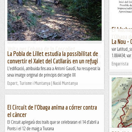
Dissabte 12 de juny de 2021Aquest és un pany de paret que
Manel&Ita
la veritat, no és massa agradable, ja vaig tenir l'experiència
de les seves veïnes, les vies del Guillem i la...
El col·leccionista de vies
Ei Wachap
l'Obaga d
La Nou - 
No era la nos
Volta per l'obaga de lo Coscollet
var Latitud_s
la "Ni contingo
La Pobla de Lillet estudia la possibilitat de
1.884434; var
Distància: 20 km.Desnivell: 1100 m.Dificultat: molt baixa.Punt
apunta lo Suk
convertir el Xalet del Catllaràs en un refugi
de sortida: les Masies de Nargó.Durada total: 6 h. Continuem
Engarrista
Lo gall
L'edificació, atribuïda fins ara a Antoni Gaudí, ha recuperat la
amb els suggeriments per al...
seva imatge original de principis del segle XX
Passamuntanyes
Esport, Turisme i Muntanya | Nació Muntanya
El Circuit de l'Obaga anima a córrer contra
el càncer
El Circuit aplegarà dos trails que se celebraran el 14 d'abril a
Ponts i el 12 de maig a Tiurana