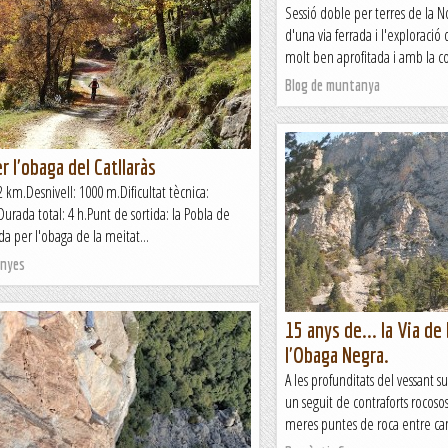
Sessió doble per terres de la 
d'una via ferrada i l'exploració
molt ben aprofitada i amb la c
Blog de muntanya
r l'obaga del Catllaràs
 km.Desnivell: 1000 m.Dificultat tècnica:
Durada total: 4 h.Punt de sortida: la Pobla de
ada per l'obaga de la meitat...
nyes
15 anys de... la Via de 
l'Obaga Negra.
A les profunditats del vessant s
un seguit de contraforts rocoso
meres puntes de roca entre cana