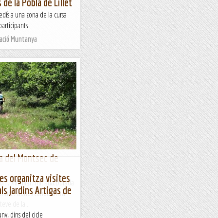
s de la Pobla de Lillet
edís a una zona de la cursa
participants
Nació Muntanya
ga del Montsec de
tes organitza visites
0m.Dificultat: mitjana.Durada
 als Jardins Artigas de
Beniure. Bones condicions a
eve de la...
uny, dins del cicle