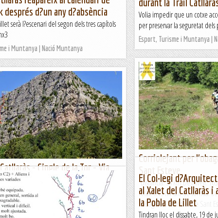
durant la Trail Catllarà
k després d?un any d?absència
Volia impedir que un cotxe acc
llet serà l?escenari del segon dels tres capítols
per preservar la seguretat dels 
nx3
Esport, Turisme i Muntanya | 
sme i Muntanya | Nació Muntanya
Corriolejant per l'oba
Catllaràs - Cingle de la Tor - Via
Sant Esteve
El Col·legi d?Arquitec
 15/06/2021
Distància: 38 km.Desnivell: 165
al Xalet del Catllaràs i
tar escalant en el Serrat de la Creueta, ja ens
total: 6:15 h.Punt de sortida: 
la Pobla de Lillet
mb el cingle de la To. Fins i tot ens vàrem arribar
l'obaga del Montsec de Sant Est
ia d'aquest nom per veure la...
Tindran lloc el dissabte, 19 de j
Passamuntanyes