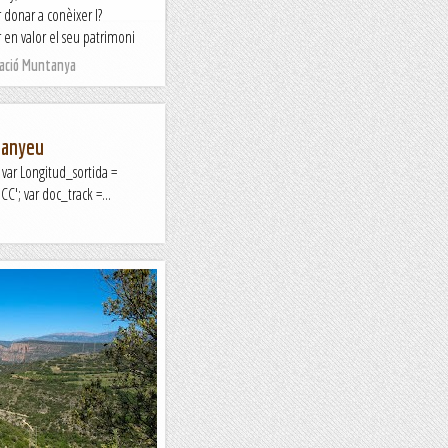
r donar a conèixer l?
ar en valor el seu patrimoni
Nació Muntanya
alanyeu
 var Longitud_sortida =
C'; var doc_track =...