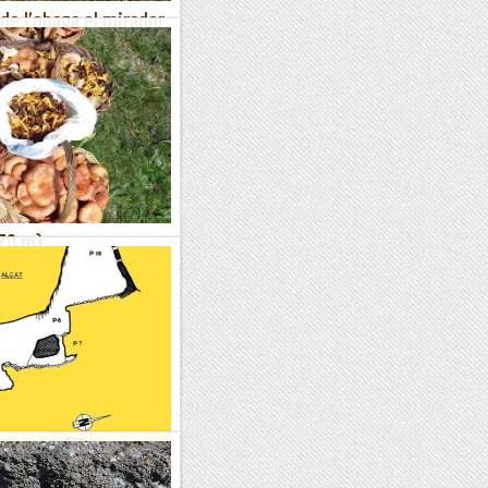
 de l'obaga el mirador
castell
ari. Aquesta volta circular té
l. Surts del poble abandonat
pista fins que...
670 m)
8Anem a buscar bolets!Hora
.Ubicació: Comarca del
ons el que es trigui a omplir
ga del Pollo