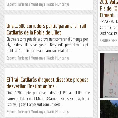
200. Volta
Sobrepuny
Esport, Turisme i Muntanya | Nació Muntanya
Pla de l’
Dimarts 5 n
Ciment
1.280 mVilad
de...
RESSENYA - M
Uns 1.300 corredors participaran a la Trail
Centre (Tren
Esqui Monts
Catllaràs de la Pobla de Lillet
Distància: 
Els tres recorreguts de la prova transcorreran diumenge per
SENDERISME E
alguns dels millors paratges del Berguedà, però el municipi
poblatà s'omplirà ja dissabte amb activitats de...
Esport, Turisme i Muntanya | Nació Muntanya
El Trail Catllaràs d'aquest dissabte proposa
desvetllar l'instint animal
Fins a 1.200 atletes participaran des de la Pobla de Lillet en el
darrer trail del circuit MissionX3 amb tres curses (Ultra, Trail i
Express) | Xavi Llamas surt com un dels...
Ressenyes
Sector que q
Esport, Turisme i Muntanya | Nació Muntanya
gruix princip