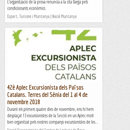
L'organització de la prova renuncia a la cita llarga pels
on no patir...
condicionants econòmics
Esqui Montseny
Esport, Turisme i Muntanya | Nació Muntanya
42è Aplec Excursionista dels Països
Catalans. Terres del Sènia del 1 al 4 de
novembre 2018
Durant els primers quatre dies de novembre, ens hi hem
desplaçat 13 excursionistes de la Secció en un Aplec molt
ben organitzat pels nostres companys excursionistes de les...