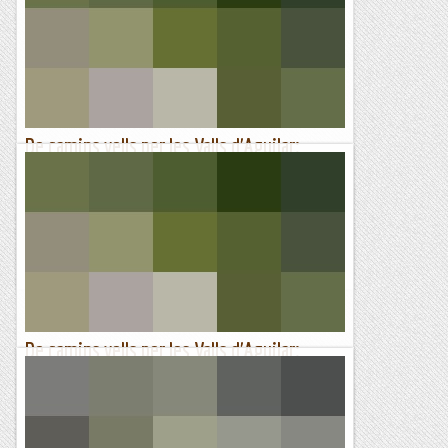
De camins vells per les Valls d'Aguilar:
Espaén - Solans - Castellans
Distància: 20 km.Desnivell: 1000 m.Dificultat tècnica:
baixa.Punt de sortida: Espaén.Durada total: 5.30 h.TRAÇA
GPSJa fa temps que a les Valls d'Aguilar s'estan...
Pass@muntanyes
De camins vells per les Valls d'Aguilar:
Espaén - Solans - Castellans
Distància: 20 km.Desnivell: 1100 m.Dificultat tècnica:
baixa.Punt de sortida: Espaén.Durada total: 5.30 h.TRAÇA
GPSJa fa temps que a les Valls d'Aguilar s'estan...