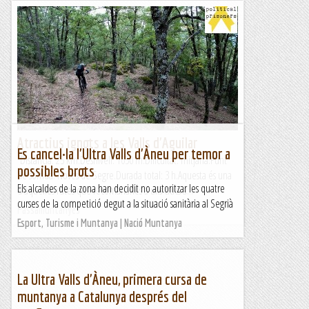
Atractius ignots a les Valls d'Aguilar
Es cancel·la l'Ultra Valls d'Àneu per temor a
Distància: 25 km.Desnivell: 1050 m.Dificultat: mitjana.Punt
possibles brots
de sortida: Noves de Segre.Durada total: 3 h.Aquesta és una
Els alcaldes de la zona han decidit no autoritzar les quatre
d'aquelles rutes que recomanaries a ulls clucs a...
curses de la competició degut a la situació sanitària al Segrià
Passamuntanyes
Esport, Turisme i Muntanya | Nació Muntanya
La Ultra Valls d'Àneu, primera cursa de
muntanya a Catalunya després del