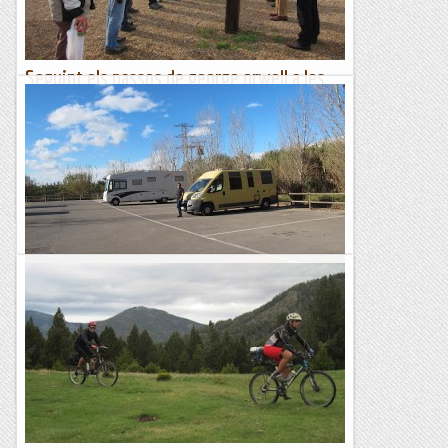
Seguint els passos de george orwell a les
terres de ponent (1)
Aquest diumenge hem començat el cicle de sortides al
voltant de la figura de l'escriptor George Orwell i el seu pas
per les terres de Ponent.Primer ens vam dirigir a Sietamo...
Excursions del Joan Ramon
Escalant i voltant per terres valencianes.
Un dia ben sopat xerrant amb el Sergi apareix el tema
de les parets de Llevant, que si tal via ,que si tal sector…uf
quanta cosa per fer! Ens venia de...
Escalant pel món