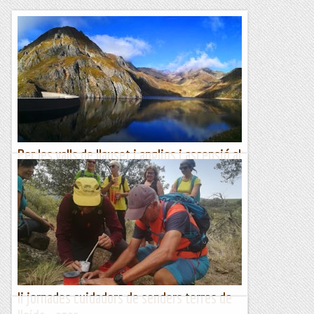
Per les valls de llauset i anglios i ascensió al
pic d'anglios
Ahir vaig anar amb la colla que organitzen les sortides del
Camina dimecres. Són excursions prou interessants. Feien la
tradicional volta per la vall de Llauset i...
Excursions del Joan Ramon
Ii jornades cuidadors de senders terres de