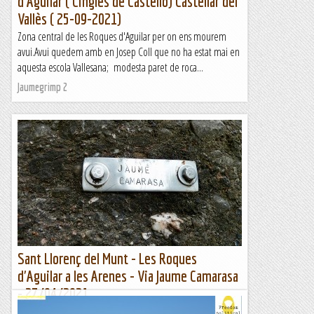
d'Aguilar ( Cingles de Castelló) Castellar del
Vallès ( 25-09-2021)
Zona central de les Roques d'Aguilar per on ens mourem
avui.Avui quedem amb en Josep Coll que no ha estat mai en
aquesta escola Vallesana; modesta paret de roca...
Jaumegrimp 2
Sant Llorenç del Munt - Les Roques
d'Aguilar a les Arenes - Via Jaume Camarasa
- 27/04/2021
Aquesta setmana que podem anar més lluny el temps no