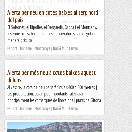
Puig Cornador (451 m). Per terres d'en
Bernat Tallaferro.
Alerta per neu en cotes baixes al terç nord
IntroduccióBesalú és un dels pobles més bonics de la
del país
Garrotxa i de Girona. A aquestes alçades no descobrirem res,
El Solsonès, el Ripollès, el Berguedà, Osona i el Montseny,
ni del seu casc antic, ni del seu espectacular pont...
les zones més afectades | Les temperatures han caigut de
Pas a pas
manera dràstica
Esport, Turisme i Muntanya | Nació Muntanya
Alerta per més neu a cotes baixes aquest
dilluns
Al vespre, la cota de neu baixarà fins els 400 o 300 metres |
Les precipitacions seran poc importants i afectaran
principalment les comarques de Barcelona i punts de Girona
Esport, Turisme i Muntanya | Nació Muntanya