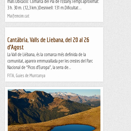
matí.Ubicació: Comarca del Pla de l’Estany.Temps aproximat:
3 h. 30 m. (12,3 km.)Desnivell: 131 m.Dificultat:...
Maifemcim.cat
Cantàbria, Valls de Liebana, del 20 al 26
d’Agost
La Vall de Liébana, és la comarca més definida de la
comunitat, apareix emmurallada per les crestes del Parc
Nacional de “Picos d’Europa”, la serra de...
FITA, Guies de Muntanya