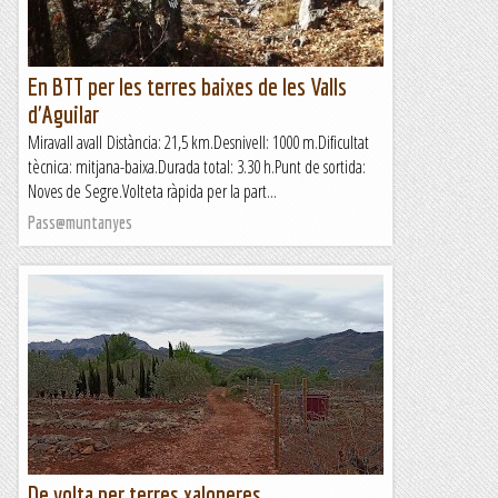
En BTT per les terres baixes de les Valls
d'Aguilar
Miravall avall Distància: 21,5 km.Desnivell: 1000 m.Dificultat
tècnica: mitjana-baixa.Durada total: 3.30 h.Punt de sortida:
Noves de Segre.Volteta ràpida per la part...
Pass@muntanyes
De volta per terres xaloneres