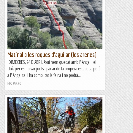
Matinal a les roques d'aguilar (les arenes)
DIMECRES, 24 D'ABRIL Avui hem quedat amb l' Angel i el
Lluís per esmorzar junts i parlar de la propera escapada però
a l' Angel se li ha complicat la feina i no podrà...
Els Visas