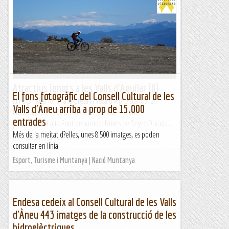
ens acompanya de totes maneres decidim provar sort. Quan
sortim de casa comença a ploure, però sembla que seran
unes...
Manel&Ita
Atractius ignots a les Valls d'Aguilar (II)
El fons fotogràfic del Consell Cultural de les
El Puigmal al fons i a la dreta la Tosa d'Alp Distància: 24
Valls d'Àneu arriba a prop de 15.000
km.Desnivell: 1100 m.Dificultat tècnica: mitjana,
entrades
puntualment alta.Punt de sortida: Noves de Segre.Durada...
Més de la meitat d?elles, unes 8.500 imatges, es poden
Passamuntanyes
consultar en línia
Esport, Turisme i Muntanya | Nació Muntanya
Endesa cedeix al Consell Cultural de les Valls
d'Àneu 443 imatges de la construcció de les
hidroelèctriques