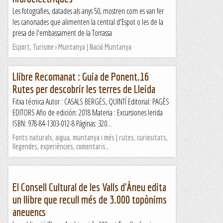
Les fotografies, datades als anys 50, mostren com es van fer
les canonades que alimenten la central d'Espot o les de la
presa de l'embassament de la Torrassa
Esport, Turisme i Muntanya | Nació Muntanya
Llibre Recomanat : Guia de Ponent.16
Rutes per descobrir les terres de Lleida
Fitxa técnica Autor : CASALS BERGÉS, QUINTÍ Editorial: PAGÈS
EDITORS Año de edición: 2018 Materia : Excursiones lerida
ISBN: 978-84-1303-012-8 Páginas: 320...
Fonts naturals, aigua, muntanya i més | rutes, curiositats,
llegendes, experiències, comentaris…
El Consell Cultural de les Valls d'Àneu edita
un llibre que recull més de 3.000 topònims
aneuencs