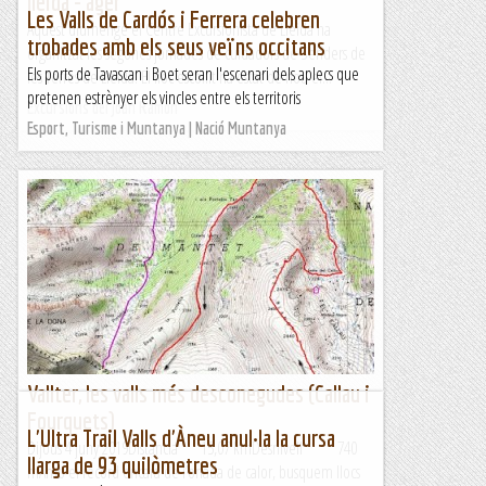
lleida - ager
Les Valls de Cardós i Ferrera celebren
Aquest diumenge el Centre Excursionista de Lleida ha
trobades amb els seus veïns occitans
organitzat les segones jornades de cuidadors de Senders de
Els ports de Tavascan i Boet seran l'escenari dels aplecs que
les Terres de Lleida. El lloc escollit ha estat de nou el...
pretenen estrènyer els vincles entre els territoris
Excursions del Joan Ramon
Esport, Turisme i Muntanya | Nació Muntanya
Vallter, les valls més desconegudes (Callau i
Fourquets)
L'Ultra Trail Valls d'Àneu anul·la la cursa
Dijous 4 juny 2019Distancia 15,07 kmDesnivell 740
llarga de 93 quilòmetres
mAmb el record encara de l’onada de calor, busquem llocs