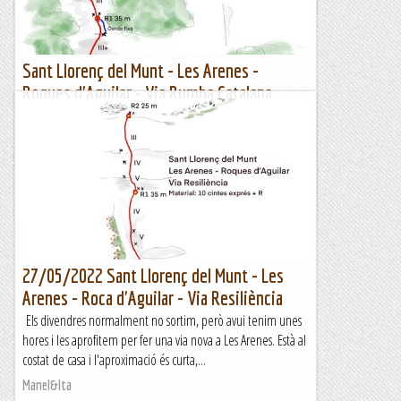
Sant Llorenç del Munt - Les Arenes -
Roques d'Aguilar - Via Rumba Catalana
08/06/2022
Les Arenes sempre és una bona solució pels dies de calor,
aproximació curta, i a l'ombra unes hores al matí. Així que
quedem amb el Ramir per fer una via nova que han...
Manel&Ita
27/05/2022 Sant Llorenç del Munt - Les
Arenes - Roca d'Aguilar - Via Resiliència
Els divendres normalment no sortim, però avui tenim unes
hores i les aprofitem per fer una via nova a Les Arenes. Està al
costat de casa i l'aproximació és curta,...
Manel&Ita