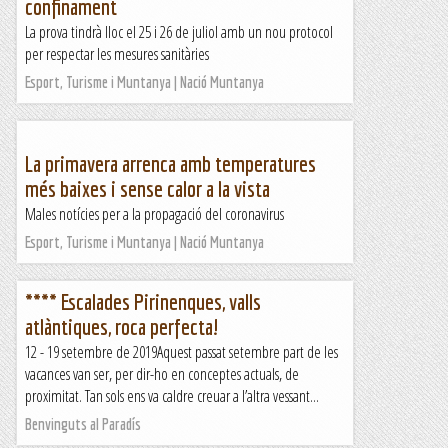
confinament
La prova tindrà lloc el 25 i 26 de juliol amb un nou protocol
per respectar les mesures sanitàries
Esport, Turisme i Muntanya | Nació Muntanya
La primavera arrenca amb temperatures
més baixes i sense calor a la vista
Males notícies per a la propagació del coronavirus
Esport, Turisme i Muntanya | Nació Muntanya
**** Escalades Pirinenques, valls
atlàntiques, roca perfecta!
12 - 19 setembre de 2019Aquest passat setembre part de les
vacances van ser, per dir-ho en conceptes actuals, de
proximitat. Tan sols ens va caldre creuar a l’altra vessant...
Benvinguts al Paradís