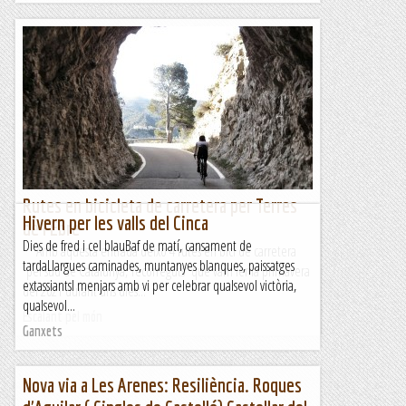
Rutes en bicicleta de carretera per Terres
Hivern per les valls del Cinca
de l'Ebre
Dies de fred i cel blauBaf de matí, cansament de
Amb aquesta entrada deixo 4 rutes en bici de carretera
tardaLlargues caminades, muntanyes blanques, paissatges
pel sud de Catalunya, recorreguts que vam fer la primavera
extassiantsI menjars amb vi per celebrar qualsevol victòria,
del 2021 durant uns dies...
qualsevol...
Escalant pel món
Ganxets
Nova via a Les Arenes: Resiliència. Roques