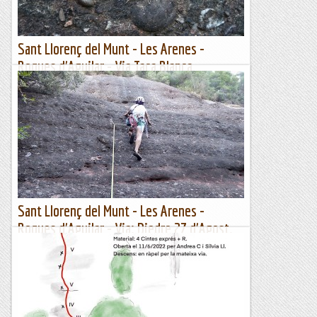
Sant Llorenç del Munt - Les Arenes -
Roques d'Aguilar - Via Taca Blanca
-16/08/2022
Aprofitem que han obert altra cop el massis de Sant Llorenç
del Munt a les restriccions. Avui anem d'hora i primer anem
a escalar i després a fer un bon esmorzar a Sant...
Manel&Ita
Sant Llorenç del Munt - Les Arenes -
Roques d'Aguilar - Via: Diedre 27 d'Agost.
04/08/2022
Aprofitem la proximitat, l'ombra i la fresca del matí per anar
fent vies a les Arenes. Per fer la via Diedre 27 d'Agost haurem
d'entrar per la primera tirada de...
Manel&Ita