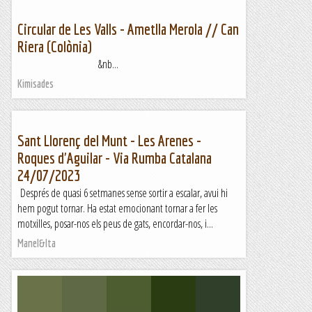
Circular de Les Valls - Ametlla Merola // Can
Riera (Colònia)
&nb...
Kimisades
Sant Llorenç del Munt - Les Arenes -
Roques d'Aguilar - Via Rumba Catalana
24/07/2023
Després de quasi 6 setmanes sense sortir a escalar, avui hi
hem pogut tornar. Ha estat emocionant tornar a fer les
motxilles, posar-nos els peus de gats, encordar-nos, i...
Manel&Ita