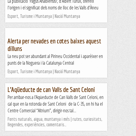
La publicació 'Pagus Anabiensis?, d'Albert Turull, ofereix
l'origen i el significat dels noms de lloc de les Valls d'Àneu
Esport, Turisme i Muntanya | Nació Muntanya
Alerta per nevades en cotes baixes aquest
dilluns
La neu pot ser abundant al Pirineu Occidental i aparèixer en
punts de la Noguera i la Catalunya Central
Esport, Turisme i Muntanya | Nació Muntanya
L’Aqüeducte de can Valls de Sant Celoni
Per arribar-nos a l’Aqüeducte de Can Valls de Sant Celoni, en
cal que en la rotonda de Sant Celoni de la C-35, on hi ha el
Centre Comercial “Altrium”, dirigir-nos tal...
Fonts naturals, aigua, muntanya i més | rutes, curiositats,
llegendes, experiències, comentaris…