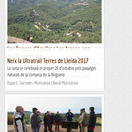
Les Roques d'Aguilar a Les Arenes, una
escola renovada.
Neix la Ultratrail Terres de Lleida 2017
Les Roques d'Aguilar presideixen el veïnat de Les Arenes sota
La cursa se celebrarà el proper 28 d'octubre pels paisatges
la mirada de La MolaLes Roques d'Aguilar és un modest
naturals de la comarca de la Noguera
Cingle al davant del vessant solei de Sant Llorenç del...
Esport, Turisme i Muntanya | Nació Muntanya
Jaumegrimp 2