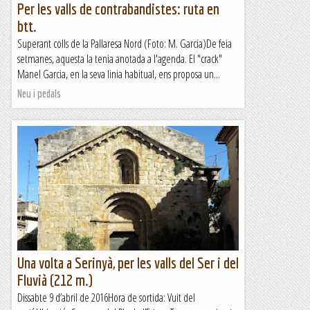
Per les valls de contrabandistes: ruta en
btt.
Superant colls de la Pallaresa Nord (Foto: M. Garcia)De feia
setmanes, aquesta la tenia anotada a l'agenda. El "crack"
Manel Garcia, en la seva linia habitual, ens proposa un...
Neu i pedals
Una volta a Serinyà, per les valls del Ser i del
Fluvià (212 m.)
Dissabte 9 d’abril de 2016Hora de sortida: Vuit del