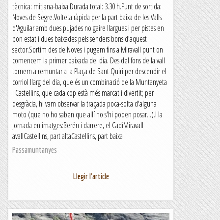
tècnica: mitjana-baixa.Durada total: 3.30 h.Punt de sortida:
Noves de Segre.Volteta ràpida per la part baixa de les Valls
d'Aguilar amb dues pujades no gaire llargues i per pistes en
bon estat i dues baixades pels senders bons d'aquest
sector.Sortim des de Noves i pugem fins a Miravall punt on
comencem la primer baixada del dia. Des del fons de la vall
tornem a remuntar a la Plaça de Sant Quiri per descendir el
corriol llarg del dia, que és un combinació de la Muntanyeta
i Castellins, que cada cop està més marcat i divertit; per
desgràcia, hi vam observar la traçada poca-solta d'alguna
moto (que no ho saben que allí no s'hi poden posar...).I la
jornada en imatges:Berén i darrere, el CadíMiravall
avallCastellins, part altaCastellins, part baixa
Passamuntanyes
Llegir l'article