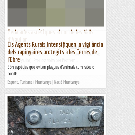
Passamuntanyes
Pedalades ascètiques al cor de les Valls
d'Aguilar
Els Agents Rurals intensifiquen la vigilància
Distància: 30 km.Desnivell: 1500 m.Dificultat tècnica:
dels rapinyaires protegits a les Terres de
mitjana-baixa.Durada total: 6.30 h.Punt de sortida: Castellàs
l'Ebre
(Valls d'Aguilar). Preciosa volta per l'extrem...
Són espècies que eviten plagues d'animals com rates o
Passamuntanyes
conills
Esport, Turisme i Muntanya | Nació Muntanya