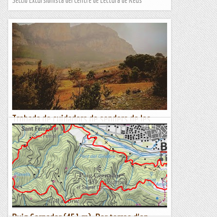
Secció Excursionista del Centre de Lectura de Reus
Trobada de cuidadors de senders de les
terres de ponent
El dissabte 14 d'abril vam decidir trobar-nos els cuidadors/es
de senders de les Terres de Ponent encara que només van
venir del Centre. També va venir en Josep Casanova i la...
Excursions del Joan Ramon