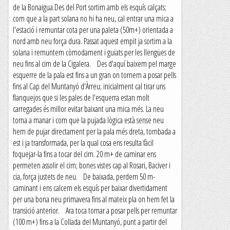
de la Bonaigua.Des del Port sortim amb els esquís calçats;
com que a la part solana no hi ha neu, cal entrar una mica a
l'estació i remuntar cota per una paleta (50m+) orientada a
nord amb neu força dura. Passat aquest empit ja sortim a la
solana i remuntem còmodament i guiats per les llengües de
neu fins al cim de la Cigalera. Des d'aquí baixem pel marge
esquerre de la pala est fins a un gran on tornem a posar pells
fins al Cap del Muntanyó d'Àrreu; inicialment cal tirar uns
flanquejos que si les pales de l'esquerra estan molt
carregades és millor evitar baixant una mica més. La neu
torna a manar i com que la pujada lògica està sense neu
hem de pujar directament per la pala més dreta, tombada a
est i ja transformada, per la qual cosa ens resulta fàcil
foquejar-la fins a tocar del cim. 20 m+ de caminar ens
permeten assolir el cim; bones vistes cap al Rosari, Baciver i
cia, força justets de neu. De baixada, perdem 50 m-
caminant i ens calcem els esquís per baixar divertidament
per una bona neu primavera fins al mateix pla on hem fet la
transició anterior. Ara toca tornar a posar pells per remuntar
(100 m+) fins a la Collada del Muntanyó, punt a partir del