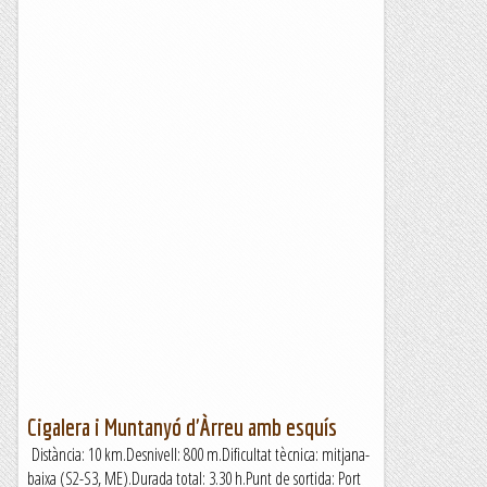
Cigalera i Muntanyó d'Àrreu amb esquís
Distància: 10 km.Desnivell: 800 m.Dificultat tècnica: mitjana-
baixa (S2-S3, ME).Durada total: 3.30 h.Punt de sortida: Port