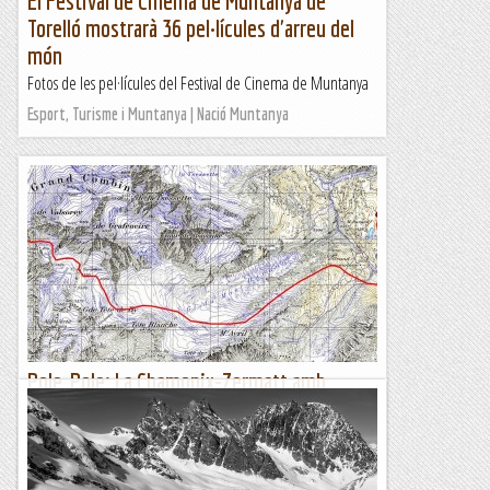
El Festival de Cinema de Muntanya de
Torelló mostrarà 36 pel·lícules d'arreu del
món
Fotos de les pel·lícules del Festival de Cinema de Muntanya
Esport, Turisme i Muntanya | Nació Muntanya
Pole, Pole: La Chamonix-Zermatt amb
esquís (II)
Dimecres 19 de març del 2014DIA 4: Cabane de Valsorey
(3.037 m) - Plateau du Couloir (3.645 m) - Cabane de
Chanrion (2.462...