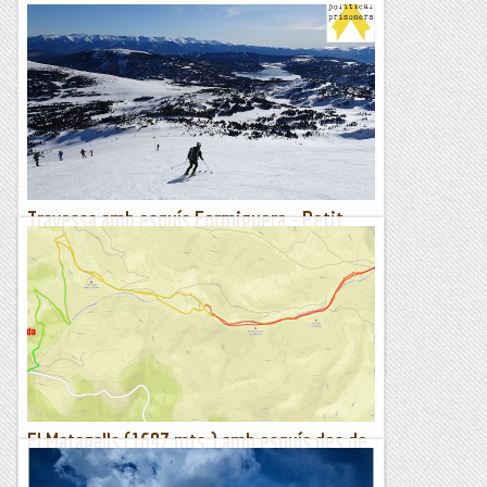
Travessa amb esquís Formiguera - Petit
Peric - Pam
Distància: 20 km.Desnivell: 1200 m+.Dificultat: mitjana (ME,
S2-S3).Durada total: 7 h.Punt de sortida: estació esquí
Formiguera.Dia de l'excursió: 29/12/2019.A l'estació...
Passamuntanyes
El Matagalls (1697 mts.) amb esquís des de
Coll Formic.