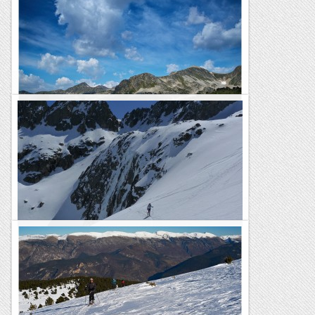
Itinerari marcat amb el rellotge Suunto Traverse.Itinerari al
mapa Alpina 1:25.000Aquesta ha estat una setmana de bojos,
amb canvis de temps constants pel cap de setmana. La...
Sortides a Muntanya
Valls d'Àrreu i Airoto
Vaig visitar les capçaleres de les valls d'Airoto i Àrreu fa un
grapat d'anys, amb esquís, en una excursió magnífica que
recordo molt bé. Eren unes valls pràcticament...
Muntanyes, camins, traces
Amb els esquís al Turó de Neuvielha
Distància: 24 km.Desnivell: 1600 m.Dificultat tècnica: ME, S2
molt puntualment S3 a la part final.Durada total: 7:30 h.Punt
de sortida: carretera de Luz Saint-Sauveur cap al...
Passamuntanyes