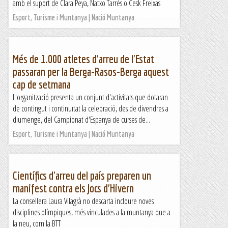
amb el suport de Clara Peya, Natxo Tarrés o Cesk Freixas
Passamuntanyes
Esport, Turisme i Muntanya | Nació Muntanya
Més de 1.000 atletes d'arreu de l'Estat
passaran per la Berga-Rasos-Berga aquest
cap de setmana
L'organització presenta un conjunt d'activitats que dotaran
de contingut i continuïtat la celebració, des de divendres a
diumenge, del Campionat d'Espanya de curses de...
Esport, Turisme i Muntanya | Nació Muntanya
Científics d'arreu del país preparen un
manifest contra els Jocs d'Hivern
La consellera Laura Vilagrà no descarta incloure noves
disciplines olímpiques, més vinculades a la muntanya que a
la neu, com la BTT