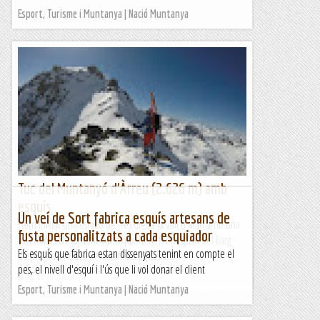
Esport, Turisme i Muntanya | Nació Muntanya
Tuc del Muntanyó d'Àrreu (2.626 m) amb
esquís
Un veí de Sort fabrica esquís artesans de
Hem iniciat una estada de tres dies a la Vall d'Aran amb una
fusta personalitzats a cada esquiador
ascensió relativament curta que hem fet després del llarg
Els esquís que fabrica estan dissenyats tenint en compte el
desplaçament des de casa fins a aquesta...
pes, el nivell d'esquí i l'ús que li vol donar el client
Blog de muntanya
Esport, Turisme i Muntanya | Nació Muntanya