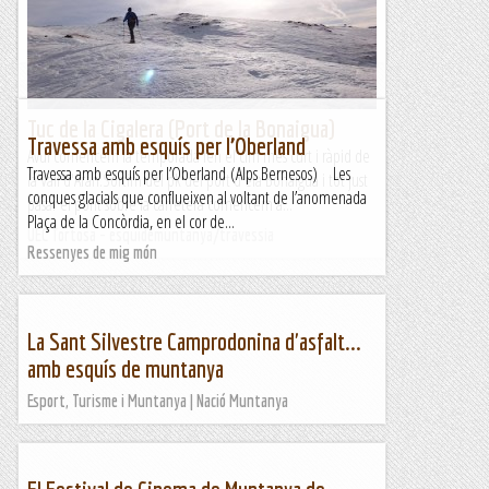
l'estany de Baciver i girant una mica la nostra...
UEC Tortosa - esquidemuntanya/travessia
Tuc de la Cigalera (Port de la Bonaigua)
Travessa amb esquís per l’Oberland
Avui comencem la temporada fen el cim més curt i ràpid de
Travessa amb esquís per l’Oberland (Alps Bernesos) Les
la Vall d'Aràn.Sortim del pk del port d ela Bonaigua i tot just
conques glacials que conflueixen al voltant de l’anomenada
pasar el pont sobre la carretera comencem a...
Plaça de la Concòrdia, en el cor de...
UEC Tortosa - esquidemuntanya/travessia
Ressenyes de mig món
La Sant Silvestre Camprodonina d'asfalt...
amb esquís de muntanya
Esport, Turisme i Muntanya | Nació Muntanya