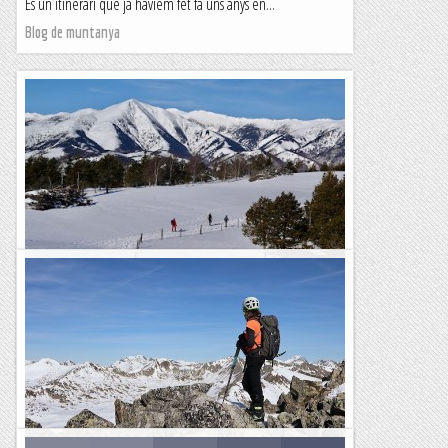
És un itinerari que ja havíem fet fa uns anys en...
Blog de muntanya
Passejada amb esquís per Coll d'Ares
Aquest hivern ha caigut molta neu als Pirineus, una situació
que contrasta amb l’experiència dels darrers anys, en què la
innivació ha estat, en general, fluixa....
Blog de muntanya