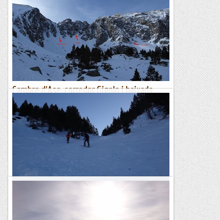
Cambre d'Ase, corredor Gigolo i baixada
amb esquís per la canal Central
Aquest any, l'alpinisme de proximitat no ha estat massa fàcil,
la neu no ha arribat fins al final del què encara en diuen
hivern i costa trobar racons en condicions.Dilluns,...
Muntanyenc
Tuc del Muntanyó d'Arreu
Avui ens trobem en Toni i Joan i sortint el pk de l'Orri, anem
en busca d'un cim poc concorregut, pasant per la esquera de