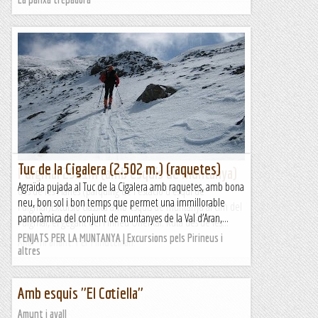
Tuc de la Cigalera (2.502 m.) (raquetes)
Puigmal 2911m (amb esquís de muntanya)
Agraïda pujada al Tuc de la Cigalera amb raquetes, amb bona
des de les Planes (pàrquing de l'estació d'esquí de
neu, bon sol i bon temps que permet una immillorable
Puigmal)Excursió clàssica amb esquís de muntanya al cim del
panoràmica del conjunt de muntanyes de la Val d’Aran,...
Puigmal, el gegant del Pirineu Oriental. Ruta des de les...
PENJATS PER LA MUNTANYA | Excursions pels Pirineus i
Anar-hi anant. Per Minuteman.
altres
Amb esquis "El Cotiella"
Amunt i avall