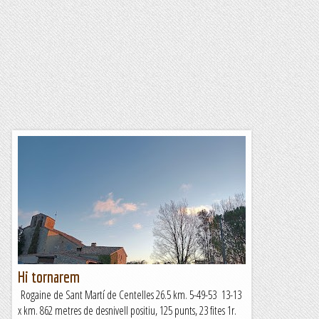
Hi tornarem
Rogaine de Sant Martí de Centelles 26.5 km. 5-49-53 13-13
x km. 862 metres de desnivell positiu, 125 punts, 23 fites 1r.