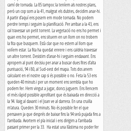
camí de tornada. La 85 tampoc la teníem als nostres plans,
però un cop som a la 41, malgrat els dubtes, decidim anar-hi.
A partir d’aquí ens posem em mode tornada. No podem
perdre temps i seguim la planificació. Per arribar a la 43, ens
cal travessar un petit torrent. La vegetació no ens ho permet i
quan ens ho permet, ens situem en un llom on no trobem
la fita que busquem. Està clar que no estem al llom que
volíem estar. La fita ha quedat enrere i ens caldria travessar
un altre torrent. Desistim d’anar-hi i seguim endavant. Ens
apropem al punt decisiu per anar a buscar dues fites d’alta
puntuació, 94 i 80, al Sud-oest del mapa. Tots dos anem
calculant en el nostre cap si és possible o no. Feta la 53 ens
queden 40 minuts i per un moment ens sembla que ho
podem fer. Hem vingut a jugar, doncs juguem. Ens llencem
el més ràpid possible aprofitant que és baixada en direcció a
la 94. Vaig al davant i el Joan ve al darrera. En una cruïlla
m’atura. Queden 30 minuts. No és possible fer el que
pensaven ja que després de baixar fins la 94 serà pujada fins a
l’arribada. Avortem el pla inicial i ens dirigim a l’arribada
passant primer per la 33. Ha estat una llàstima no poder fer