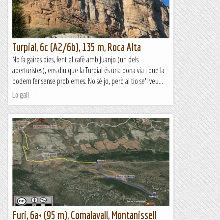
Turpial, 6c (A2/6b), 135 m, Roca Alta
No fa gaires dies, fent el cafè amb Juanjo (un dels
aperturistes), ens diu que la Turpial és una bona via i que la
podem fer sense problemes. No sé jo, però al tio se'l veu...
Lo gall
Furi, 6a+ (95 m), Comalavall, Montanissell