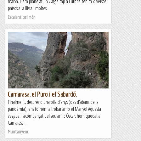
marxa. Hem planejat un viatge cap a Europa tenim diversos
països a la llista i moltes...
Escalant pel món
Camarasa, el Puro i el Sabardó.
Finalment, després d'una pila d'anys (des d'abans de la
pandèmia), ens tornem a trobar amb el Manyo! Aquesta
vegada, i acompanyat pel seu amic Òscar, hem quedat a
Camarasa...
Muntanyenc