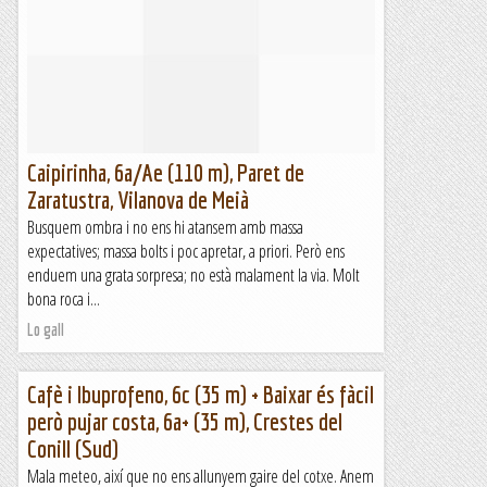
Caipirinha, 6a/Ae (110 m), Paret de
Zaratustra, Vilanova de Meià
Busquem ombra i no ens hi atansem amb massa
expectatives; massa bolts i poc apretar, a priori. Però ens
enduem una grata sorpresa; no està malament la via. Molt
bona roca i...
Lo gall
Cafè i Ibuprofeno, 6c (35 m) + Baixar és fàcil
però pujar costa, 6a+ (35 m), Crestes del
Conill (Sud)
Mala meteo, així que no ens allunyem gaire del cotxe. Anem