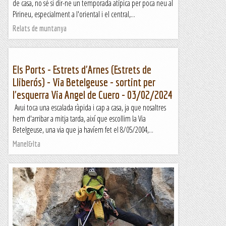
de casa, no sé si dir-ne un temporada atípica per poca neu al
Pirineu, especialment a l'oriental i el central,...
Relats de muntanya
Els Ports - Estrets d'Arnes (Estrets de
Lliberós) - Via Betelgeuse - sortint per
l'esquerra Via Angel de Cuero - 03/02/2024
Avui toca una escalada ràpida i cap a casa, ja que nosaltres
hem d'arribar a mitja tarda, així que escollim la Via
Betelgeuse, una via que ja havíem fet el 8/05/2004,...
Manel&Ita