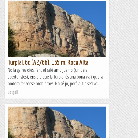
Grenoble - 2024
Del 29 al 5 de gener de 2024S'està acabant el 2023 i acaba
amb una bona sequera a casa nostra. No és que no tinguem
neu al Pirineu, que no en tenim, és que no plou amb
ganes...
Relats de muntanya
Turpial, 6c (A2/6b), 135 m, Roca Alta
No fa gaires dies, fent el cafè amb Juanjo (un dels
aperturistes), ens diu que la Turpial és una bona via i que la
podem fer sense problemes. No sé jo, però al tio se'l veu...
Lo gall