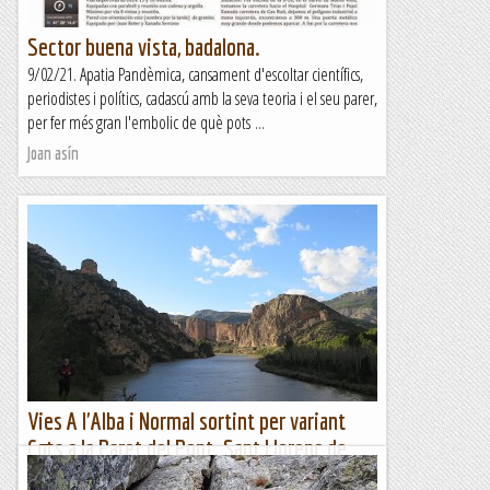
Sector buena vista, badalona.
9/02/21. Apatia Pandèmica, cansament d'escoltar científics,
periodistes i polítics, cadascú amb la seva teoria i el seu parer,
per fer més gran l'embolic de què pots ...
Joan asín
Vies A l'Alba i Normal sortint per variant
Cots a la Paret del Pont. Sant Llorenç de
Montgai. 10-10-2020.