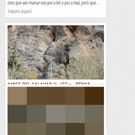
cims que van marcar-nos per a bé o per a mal, però que...
Segueix pujant
AMICS DEL GALAYAR V+ 155m.-PENYA
BLANCA -BALDELLOU
Avui toca una mica de filologia Catalana ,parlarem de les
diferencies dialectals. MARC-Bones Henrique , mira que el
cap de setmana marxo amb la família a Salou i...
Lo gall