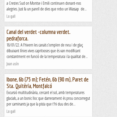
a Crestes Sud on Montse i Emili continuen donant-nos
alegries. Just fa un parell de dies que rebo un Wassap de...
Lo gall
Canal del verdet -columna verdet.
pedraforca.
18/01/22. A l'hivern les canals s'omplen de neu i de glaç
dibuixant línies vives capritxoses que és van modificant
constantment en funció de la temperatura i la qualitat de...
Joan asín
Ibone, 6b (75 m); Fetén, 6b (90 m), Paret de
Sta. Quitèria, Montfalcó
Excursió multitudinària, cercant el sol, amb temperatures
glacials, a un bonic lloc que darrerament és prou concorregut
per caminants ja que la pista que t'hi duu des de...
Lo gall