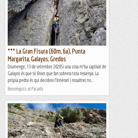
Sant Llorenç de Montgai amb el contrast de l'aigua i les
parets, enamora. Sant Llorenç de Montgai esn
queda lluny als del...
Jaumegrimp 2
*** La Gran Fisura (60m, 6a), Punta
Margarita, Galayos, Gredos
Diumenge, 13 de setembre 2020Si una cosa m'ha captivat de
Galayos és que té línies que fan sobrera tota ressenya. La
pròpia pedra és qui decideix l'itinerari i nosaltres no...
Benvinguts al Paradís