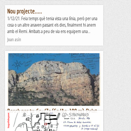
Nou projecte.....
1/12/21. Feia temps què tenia vista una línia, però per una
cosa o un altre anaven passant els dies, finalment hi anem
amb el Remi. Arribats a peu de via ens equipem una...
Joan asín
Bosch per tu, 6c+/7a (6a/Ae, 100 m), Pelat,
Montroig
Venim d'uns dies al Llevant llepant parabolts sense parar i, un