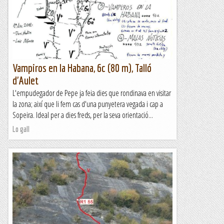
cop a casa, continuem amb la mateixa tònica. Deu ser que
l'edat no perdona i ens costa, cada cop més,...
Lo gall
Vampiros en la Habana, 6c (80 m), Talló
d'Aulet
L'empudegador de Pepe ja feia dies que rondinava en visitar
la zona; així que li fem cas d'una punyetera vegada i cap a
Sopeira. Ideal per a dies freds, per la seva orientació...
Lo gall