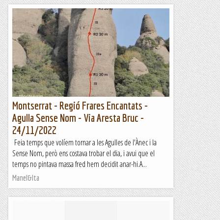
Montserrat - Regió Frares Encantats -
Agulla Sense Nom - Via Aresta Bruc -
24/11/2022
Feia temps que volíem tornar a les Agulles de l'Ànec i la
Sense Nom, però ens costava trobar el dia, i avui que el
temps no pintava massa fred hem decidit anar-hi.A...
Manel&Ita