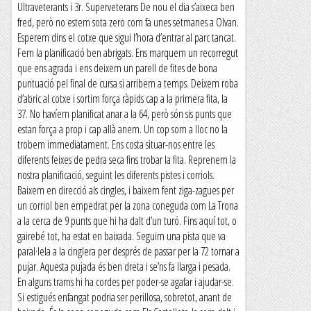
Ultraveterants i 3r. Superveterans De nou el dia s’aixeca ben
fred, però no estem sota zero com fa unes setmanes a Olvan.
Esperem dins el cotxe que sigui l’hora d’entrar al parc tancat.
Fem la planificació ben abrigats. Ens marquem un recorregut
que ens agrada i ens deixem un parell de fites de bona
puntuació pel final de cursa si arribem a temps. Deixem roba
d’abric al cotxe i sortim força ràpids cap a la primera fita, la
37. No havíem planificat anar a la 64, però són sis punts que
estan força a prop i cap allà anem. Un cop som a lloc no la
trobem immediatament. Ens costa situar-nos entre les
diferents feixes de pedra seca fins trobar la fita. Reprenem la
nostra planificació, seguint les diferents pistes i corriols.
Baixem en direcció als cingles, i baixem fent ziga-zagues per
un corriol ben empedrat per la zona coneguda com La Trona
a la cerca de 9 punts que hi ha dalt d’un turó. Fins aquí tot, o
gairebé tot, ha estat en baixada. Seguim una pista que va
paral·lela a la cinglera per després de passar per la 72 tornar a
pujar. Aquesta pujada és ben dreta i se’ns fa llarga i pesada.
En alguns trams hi ha cordes per poder-se agafar i ajudar-se.
Si estigués enfangat podria ser perillosa, sobretot, anant de