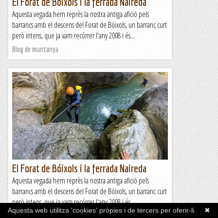
El Forat de Bóixols i la ferrada Naireda
Aquesta vegada hem reprès la nostra antiga afició pels
barrancs amb el descens del Forat de Bóixols, un barranc curt
però intens, que ja vam recórrer l'any 2008 i és...
Blog de muntanya
El Forat de Bóixols i la ferrada Naireda
Aquesta vegada hem reprès la nostra antiga afició pels
barrancs amb el descens del Forat de Bóixols, un barranc curt
però intens, que ja vam recórrer l'any 2008 i és...
Aquesta web utilitza 'cookies' pròpies i de tercers per oferir-li
✖
Blog de muntanya