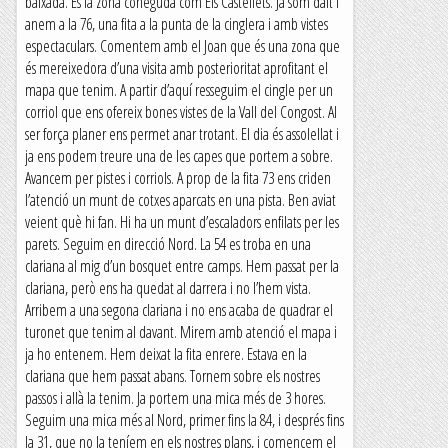
baixada. És la zona coneguda com Els Castellets. Ja som dalt i
anem a la 76, una fita a la punta de la cinglera i amb vistes
espectaculars. Comentem amb el Joan que és una zona que
és mereixedora d’una visita amb posterioritat aprofitant el
mapa que tenim. A partir d’aquí resseguim el cingle per un
corriol que ens ofereix bones vistes de la Vall del Congost. Al
ser força planer ens permet anar trotant. El dia és assolellat i
ja ens podem treure una de les capes que portem a sobre.
Avancem per pistes i corriols. A prop de la fita 73 ens criden
l’atenció un munt de cotxes aparcats en una pista. Ben aviat
veient què hi fan. Hi ha un munt d’escaladors enfilats per les
parets. Seguim en direcció Nord. La 54 es troba en una
clariana al mig d’un bosquet entre camps. Hem passat per la
clariana, però ens ha quedat al darrera i no l’hem vista.
Arribem a una segona clariana i no ens acaba de quadrar el
turonet que tenim al davant. Mirem amb atenció el mapa i
ja ho entenem. Hem deixat la fita enrere. Estava en la
clariana que hem passat abans. Tornem sobre els nostres
passos i allà la tenim. Ja portem una mica més de 3 hores.
Seguim una mica més al Nord, primer fins la 84, i després fins
la 31, que no la teníem en els nostres plans, i comencem el