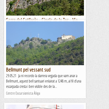
Serra del Catllaràs - Cingle de la Tor - Via
Rialles - 15/06/2021
Quan vàrem estar escalant en el Serrat de la Creueta, ja ens
vàrem fixar amb el cingle de la To. Fins i tot ens vàrem arribar
fins a la masia d'aquest nom per veure la...
Manel&Ita
Bellmunt pel vessant sud
29.05.21 Ja ni recordo la darrera vegada que vam anar a
Bellmunt, aquest bell santuari enlairat a 1248 m, al fil d’una
escarpada cresta i ben visible des de la...
Centre Excursionista Àliga