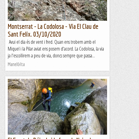
Montserrat - La Codolosa - Via El Clau de
Sant Felix. 03/10/2020
Avui el dia és de vent i fred. Quan ens trobem amb el
Miquel i la Pilar aviat ens posem d'acord. La Codolosa, la via
ja l'escollirem a peu de via, doncs sempre que passa...
Manel&Ita