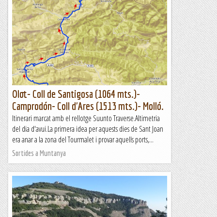
ROCA NARIEDA OEST- ALT URGELL
Bones família , necessito ajuda urgent , cada cop entenc
menys al jovent , ja no se que collons diuen . El fet es que
remuguen paraules que conec però no estic del tot...
Lo gall
Olot- Coll de Santigosa (1064 mts.)-
Camprodón- Coll d'Ares (1513 mts.)- Molló.
Itinerari marcat amb el rellotge Suunto Traverse.Altimetria
del dia d'avui.La primera idea per aquests dies de Sant Joan
era anar a la zona del Tourmalet i provar aquells ports,...
Sortides a Muntanya