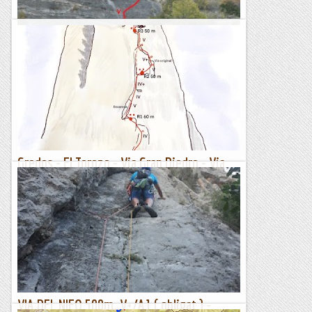
Via empapados
DIUMENGE, 24 D’OCTUBRE Hi ha vegades que fas plans, ben
pensats, mirar meteo, situació, dificultat,…. etc i al final
arribes al lloc i la meteo et fa la darrera...
Els Visas
Gredos - El Torozo - Via Gran Diedro - Via
Original - 11/10/2021
Avui el nostre objectiu és una via clàssica a El Torozo, El Gran
Diedro, una via oberta a l'any 1972 i que la recomanen a la
majoria de les guies i també, com no, els...
Manel&Ita
VIA DEL NIFO 500m. V+/A1 ( obligat ) -