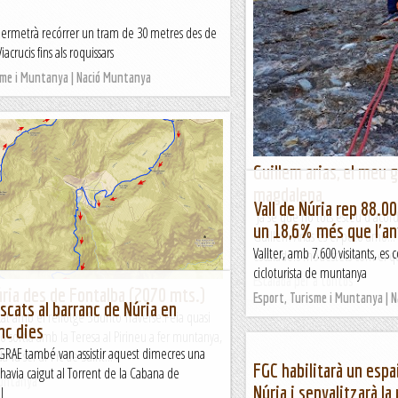
Si Montserrat enamora, la Reg
 permetrà recórrer un tram de 30 metres des de
doncs, per sort, no hi ha la mass
iacrucis fins als roquissars
zones. Admirar aquest monume
en...
sme i Muntanya | Nació Muntanya
Manel&Ita
Guillem arias, el meu g
magdalena
Vall de Núria rep 88.000
Ja sé que no tots esteu d'acor
un 18,6% més que l'an
Guillem Arias és el puto amo..
Vallter, amb 7.600 visitants, es
escaladors modestets com el qu
cicloturista de muntanya
Escalada per a tontos
úria des de Fontalba (2070 mts.)
Esport, Turisme i Muntanya | 
scats al barranc de Núria en
cat amb el rellotge Suunto Traverse.Feia quasi
nc dies
 sortia amb la Teresa al Pirineu a fer muntanya,
GRAE també van assistir aquest dimecres una
da va ser al Pic de Saint...
FGC habilitarà un espa
havia caigut al Torrent de la Cabana de
Muntanya
Núria i senyalitzarà la
l