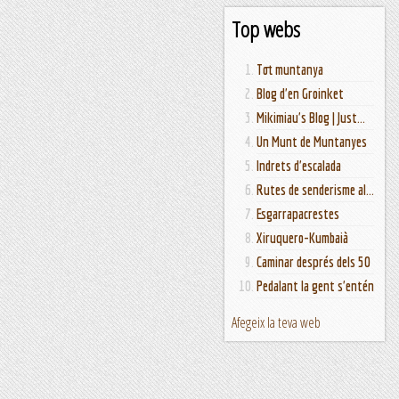
Top webs
Tot muntanya
Blog d'en Groinket
Mikimiau's Blog | Just...
Un Munt de Muntanyes
Indrets d'escalada
Rutes de senderisme al...
Esgarrapacrestes
Xiruquero-Kumbaià
Caminar després dels 50
Pedalant la gent s'entén
Afegeix la teva web