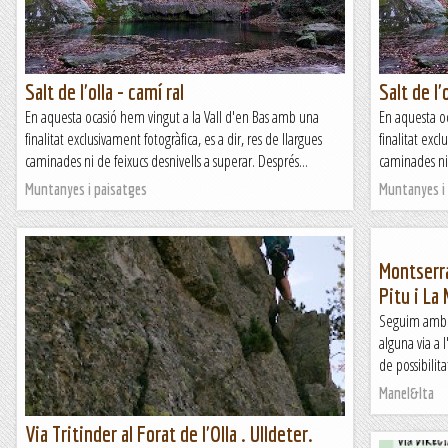
Salt de l'olla - camí ral
Salt de l'
En aquesta ocasió hem vingut a la Vall d'en Bas amb una
En aquesta o
finalitat exclusivament fotogràfica, es a dir, res de llargues
finalitat excl
caminades ni de feixucs desnivells a superar. Després...
caminades ni 
Muntanyes i paisatges
Muntanyes i
Montserra
Pitu i La
Seguim amb a
alguna via a
de possibilit
Manel&Ita
Via Tritinder al Forat de l'Olla . Ulldeter.