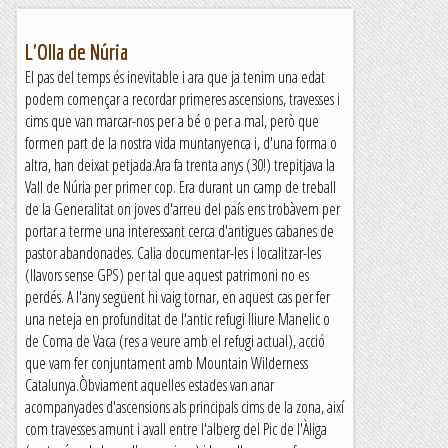
L'Olla de Núria
El pas del temps és inevitable i ara que ja tenim una edat
podem començar a recordar primeres ascensions, travesses i
cims que van marcar-nos per a bé o per a mal, però que
formen part de la nostra vida muntanyenca i, d'una forma o
altra, han deixat petjada.Ara fa trenta anys (30!) trepitjava la
Vall de Núria per primer cop. Era durant un camp de treball
de la Generalitat on joves d'arreu del país ens trobàvem per
portar a terme una interessant cerca d'antigues cabanes de
pastor abandonades. Calia documentar-les i localitzar-les
(llavors sense GPS) per tal que aquest patrimoni no es
perdés. A l'any següent hi vaig tornar, en aquest cas per fer
una neteja en profunditat de l'antic refugi lliure Manelic o
de Coma de Vaca (res a veure amb el refugi actual), acció
que vam fer conjuntament amb Mountain Wilderness
Catalunya.Òbviament aquelles estades van anar
acompanyades d'ascensions als principals cims de la zona, així
com travesses amunt i avall entre l'alberg del Pic de l'Àliga