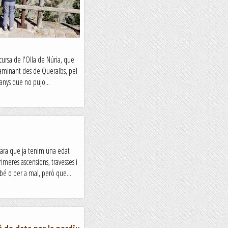
cursa de l'Olla de Núria, que
caminant des de Queralbs, pel
anys que no pujo...
i ara que ja tenim una edat
eres ascensions, travesses i
bé o per a mal, però que...