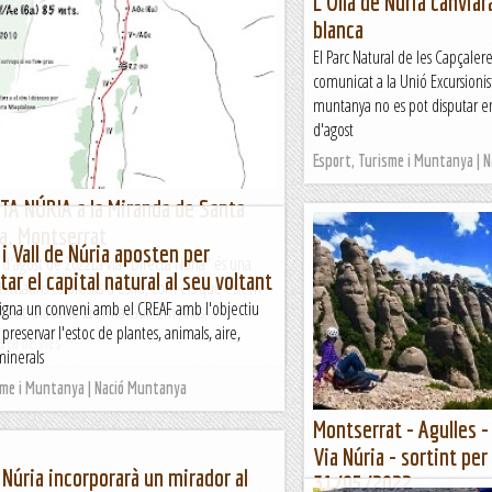
L'Olla de Núria canviar
blanca
El Parc Natural de les Capçalere
comunicat a la Unió Excursionis
muntanya no es pot disputar en
d'agost
Esport, Turisme i Muntanya | 
TA NÚRIA a la Miranda de Santa
a. Montserrat
 i Vall de Núria aposten per
d'agost de 2022La via "Directa Núria" és una
ar el capital natural al seu voltant
s matins calorosus d'estiu, com els que estem
 signa un conveni amb el CREAF amb l'objectiu
ent. Via amb la firma Guillem Arias,...
 preservar l'estoc de plantes, animals, aire,
ista de vies
 minerals
sme i Muntanya | Nació Muntanya
Montserrat - Agulles - 
Via Núria - sortint per
e Núria incorporarà un mirador al
31/05/2022