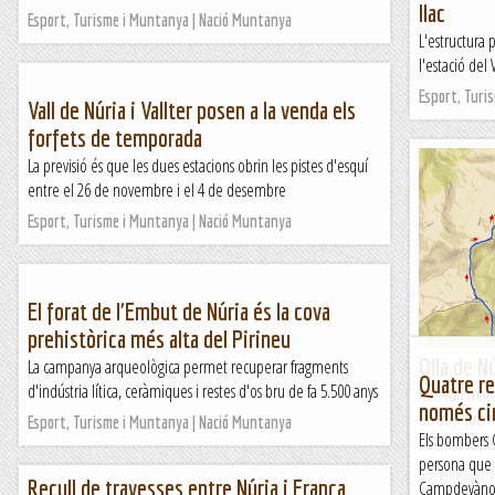
llac
Esport, Turisme i Muntanya | Nació Muntanya
L'estructura
l'estació del V
Esport, Turi
Vall de Núria i Vallter posen a la venda els
forfets de temporada
La previsió és que les dues estacions obrin les pistes d'esquí
entre el 26 de novembre i el 4 de desembre
Esport, Turisme i Muntanya | Nació Muntanya
El forat de l'Embut de Núria és la cova
prehistòrica més alta del Pirineu
Olla de N
La campanya arqueològica permet recuperar fragments
Quatre re
d'indústria lítica, ceràmiques i restes d'os bru de fa 5.500 anys
Itinerari mar
només ci
un any que no
Esport, Turisme i Muntanya | Nació Muntanya
Els bombers 
l'última sorti
persona que 
Sortides a 
Recull de travesses entre Núria i França
Campdevàno