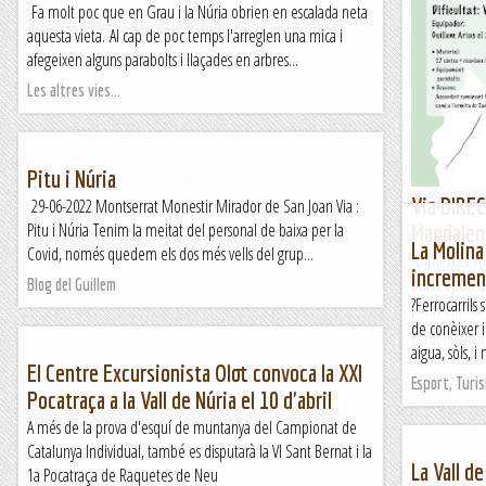
Fa molt poc que en Grau i la Núria obrien en escalada neta
aquesta vieta. Al cap de poc temps l'arreglen una mica i
afegeixen alguns parabolts i llaçades en arbres...
Les altres vies...
Pitu i Núria
Via DIREC
29-06-2022 Montserrat Monestir Mirador de San Joan Via :
Pitu i Núria Tenim la meitat del personal de baixa per la
Magdalen
La Molina
Covid, només quedem els dos més vells del grup...
Dimecres 10 
increment
bona opció al
Blog del Guillem
?Ferrocarrils
patín últimam
de conèixer i
El col·leccion
aigua, sòls, i
El Centre Excursionista Olot convoca la XXI
Esport, Turi
Pocatraça a la Vall de Núria el 10 d'abril
A més de la prova d'esquí de muntanya del Campionat de
Catalunya Individual, també es disputarà la VI Sant Bernat i la
La Vall d
1a Pocatraça de Raquetes de Neu