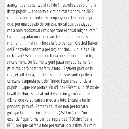
avançant per baixar cap al coll de Finestrelles, des d'on una
llarga pujada......ens porta al cim de mateix nom, de 2827
metres. Volem recordar als companys que fan muntanya
que, per una qüestió de cortesia, no cal que us estigueu
mitja hora recolzats al cim o aparcant el gos al mig del camí.
Us podeu apartar una mica i així tothom pot tenir el seu
moment íntim al cim i fer-se la foto tranquil. Gràcies! Baixem
del Finestrelles i anem a pel següent cim... ...que és el Pic
de Núria (2789 m.) i que no tenia consciència que existís,
sincerament. De fet, molta gent passa per aquí sense fer-li
gaire cas, però nosaltres fem la foto. Següent punt de la
ruta, el coll d'Eina, lloc de pas entre les vessants ripollesa i
ceretana d'aquesta part del Pirineu i que ens anuncia la
pujada... ...que ens porta al Pic d'Eina (2789 m.), un clàssic de
la Vall de Núria, situat al sud del seu cim germà la Torre
d'Eina, que veieu darrera meu a la foto. Encara la tenim
pendent, ja caurà. Perdem altura de nou per tornar a
guanyar-la per fer cim al Noufonts (2861 m.), cim "no
essencial" que forma part del repte dels "100 cims" de la
FEEC, així que cal fer la foto per sumar-lo a la llista. Al cim hi