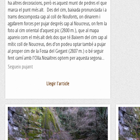
ha altres decoracions, però es aquest munt de pedres el que
marca el punt més alt. Des del cim, baixada pronunciada i a
trams descomposta cap al coll de Noufonts, on dinarem i
agafarem forces per pujar després cap al Noucreus, on fem la
foto al cim oriental d'aquest pic (2800 m.), que al mapa
apareix com el més alt dels dos que té.Baixem del cim cap al
mític coll de Noucreus, des d'on podeu optar també a pujar
al proper cim de la Fossa del Gegant (2807 m.) o bé seguir
fent camí amb l'Olla.Nosaltres optem per aquesta segona...
Segueix pujant
Llegir l'article