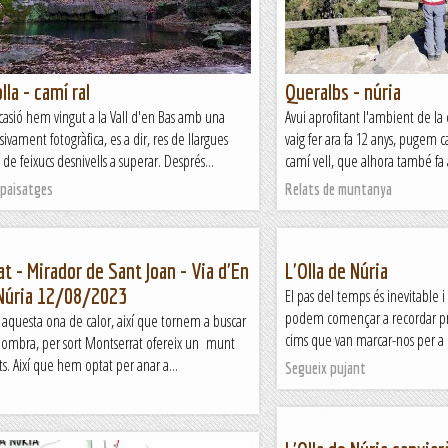
olla - camí ral
Queralbs - núria
casió hem vingut a la Vall d'en Bas amb una
Avui aprofitant l'ambient de la 
usivament fotogràfica, es a dir, res de llargues
vaig fer ara fa 12 anys, pugem 
de feixucs desnivells a superar. Després...
camí vell, que alhora també fa 
 paisatges
Relats de muntanya
t - Mirador de Sant Joan - Via d'En
L'Olla de Núria
 Núria 12/08/2023
El pas del temps és inevitable 
podem començar a recordar prim
questa ona de calor, així que tornem a buscar
cims que van marcar-nos per a 
 l'ombra, per sort Montserrat ofereix un munt
ats. Així que hem optat per anar a...
Segueix pujant