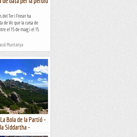
à de data per la perdiu
s del Ter i Freser ha
ta de Vic que la cursa de
tre el 15 de maig i el 15
Nació Muntanya
La Bola de la Partió -
 la Siddartha -