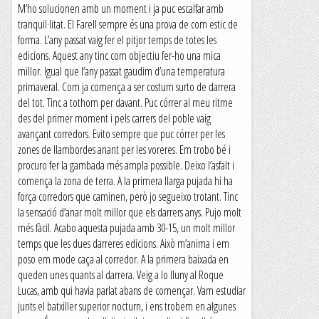
M’ho solucionen amb un moment i ja puc escalfar amb
tranquil·litat. El Farell sempre és una prova de com estic de
forma. L’any passat vaig fer el pitjor temps de totes les
edicions. Aquest any tinc com objectiu fer-ho una mica
millor. Igual que l’any passat gaudim d’una temperatura
primaveral. Com ja comença a ser costum surto de darrera
del tot. Tinc a tothom per davant. Puc córrer al meu ritme
des del primer moment i pels carrers del poble vaig
avançant corredors. Evito sempre que puc córrer per les
zones de llambordes anant per les voreres. Em trobo bé i
procuro fer la gambada més ampla possible. Deixo l’asfalt i
comença la zona de terra. A la primera llarga pujada hi ha
força corredors que caminen, però jo segueixo trotant. Tinc
la sensació d’anar molt millor que els darrers anys. Pujo molt
més fàcil. Acabo aquesta pujada amb 30-15, un molt millor
temps que les dues darreres edicions. Això m’anima i em
poso em mode caça al corredor. A la primera baixada en
queden unes quants al darrera. Veig a lo lluny al Roque
Lucas, amb qui havia parlat abans de començar. Vam estudiar
junts el batxiller superior nocturn, i ens trobem en algunes