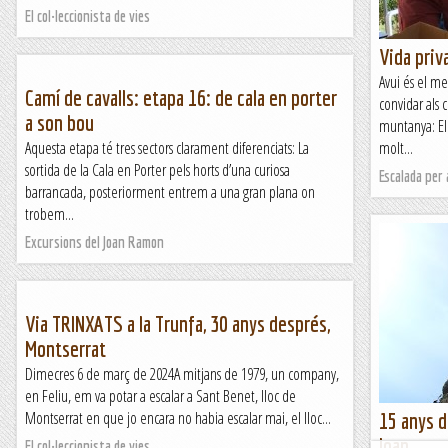
El col·leccionista de vies
Vida priv
Avui és el me
Camí de cavalls: etapa 16: de cala en porter
convidar als 
a son bou
muntanya: El
Aquesta etapa té tres sectors clarament diferenciats: La
molt...
sortida de la Cala en Porter pels horts d’una curiosa
Escalada per
barrancada, posteriorment entrem a una gran plana on
trobem...
Excursions del Joan Ramon
Via TRINXATS a la Trunfa, 30 anys després,
Montserrat
Dimecres 6 de març de 2024A mitjans de 1979, un company,
en Feliu, em va potar a escalar a Sant Benet, lloc de
Montserrat en que jo encara no habia escalar mai, el lloc...
15 anys d
Joan.
El col·leccionista de vies