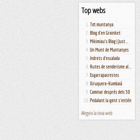
Top webs
Tot muntanya
Blog d'en Groinket
Mikimiau's Blog | Just...
Un Munt de Muntanyes
Indrets d'escalada
Rutes de senderisme al...
Esgarrapacrestes
Xiruquero-Kumbaià
Caminar després dels 50
Pedalant la gent s'entén
Afegeix la teva web