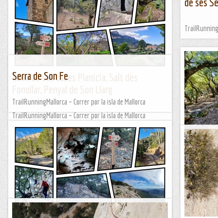
de ses Se
TrailRunningM
Serra de Son Fe
Camí de ses cases Planicia, Salt des
Fonollar, Penyal de Son Llarg
TrailRunningMallorca – Correr por la isla de Mallorca
TrailRunningMallorca – Correr por la isla de Mallorca
Serra d’A
de Son P
TrailRunningM