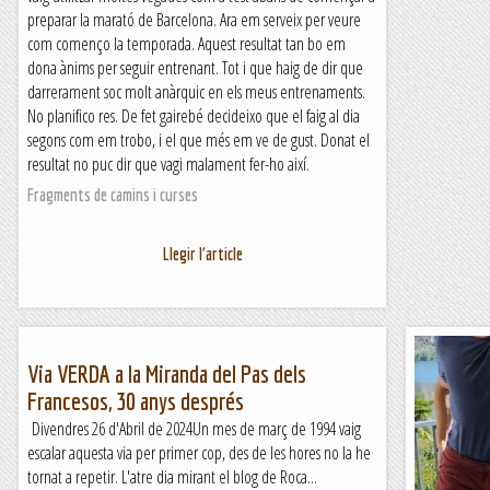
preparar la marató de Barcelona. Ara em serveix per veure
com començo la temporada. Aquest resultat tan bo em
dona ànims per seguir entrenant. Tot i que haig de dir que
darrerament soc molt anàrquic en els meus entrenaments.
No planifico res. De fet gairebé decideixo que el faig al dia
segons com em trobo, i el que més em ve de gust. Donat el
resultat no puc dir que vagi malament fer-ho així.
Fragments de camins i curses
Llegir l'article
Via VERDA a la Miranda del Pas dels
Francesos, 30 anys després
Divendres 26 d'Abril de 2024Un mes de març de 1994 vaig
escalar aquesta via per primer cop, des de les hores no la he
tornat a repetir. L'atre dia mirant el blog de Roca...