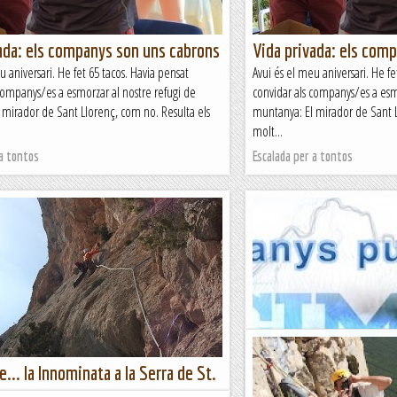
ada: els companys son uns cabrons
Vida privada: els com
u aniversari. He fet 65 tacos. Havia pensat
Avui és el meu aniversari. He fe
companys/es a esmorzar al nostre refugi de
convidar als companys/es a esm
 mirador de Sant Llorenç, com no. Resulta els
muntanya: El mirador de Sant L
molt...
 a tontos
Escalada per a tontos
e... la Innominata a la Serra de St.
15 anys de maifemci
Vídeo resum del 2017: Maife