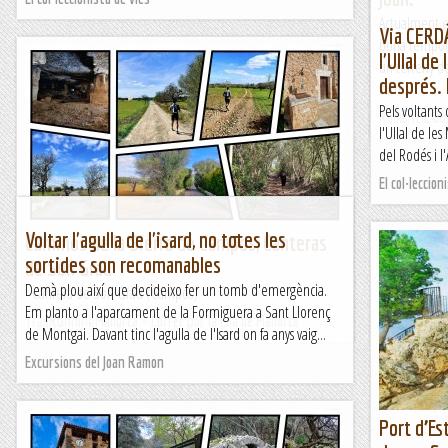
Actualment e
Via CERD
bona tempora
l'Ullal de
un terreny de
després.
vam...
Pels voltants
Romàntic Gu
l'Ullal de le
del Rodés i l
El col·leccion
Voltar l'agulla de l'isard, no totes les
Caminos de la Sierra de Campos, Canteras
sortides son recomanables
de Son Grau
Demà plou així que decideixo fer un tomb d'emergència.
Cantera de Son Grau (Campos)
Em planto a l'aparcament de la Formiguera a Sant Llorenç
TrailRunningMallorca – Correr por la isla de Mallorca
de Montgai. Davant tinc l'agulla de l'Isard on fa anys vaig...
Excursions del Joan Ramon
Port d’Es