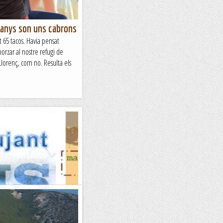
panys son uns cabrons
t 65 tacos. Havia pensat
orzar al nostre refugi de
lorenç, com no. Resulta els
m
mcim 15a temporada -