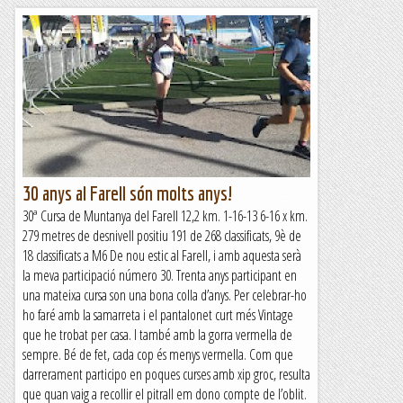
30 anys al Farell són molts anys!
30ª Cursa de Muntanya del Farell 12,2 km. 1-16-13 6-16 x km.
279 metres de desnivell positiu 191 de 268 classificats, 9è de
18 classificats a M6 De nou estic al Farell, i amb aquesta serà
la meva participació número 30. Trenta anys participant en
una mateixa cursa son una bona colla d’anys. Per celebrar-ho
ho faré amb la samarreta i el pantalonet curt més Vintage
que he trobat per casa. I també amb la gorra vermella de
sempre. Bé de fet, cada cop és menys vermella. Com que
darrerament participo en poques curses amb xip groc, resulta
que quan vaig a recollir el pitrall em dono compte de l’oblit.