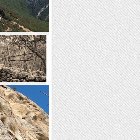
 al Cap del Ras.
ament poc que havien obert la
 ressenya, tot i així encara
epetir. Així que,...
, Moleta de Pastoritx
or la isla de Mallorca