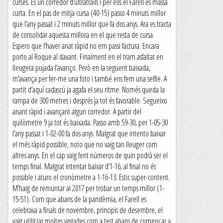
curses. És un corredor d’ultratrails i per ells el Farell és massa
curta. En el pas de mitja cursa (40-15) passo 4 minuts millor
que l’any passat i 2 minuts millor que fa dos anys. Ara es tracta
de consolidar aquesta millora en el que resta de cursa.
Espero que l’haver anat ràpid no em passi factura. Encara
porto al Roque al davant. Finalment en el tram asfaltat en
lleugera pujada l’avanço. Però en la següent baixada,
m’avança per fer-me una foto i també ens fem una selfie. A
partit d’aquí cadascú ja agafa el seu ritme. Només queda la
rampa de 300 metres i després ja tot és favorable. Segueixo
anant ràpid i avançant algun corredor. A partir del
quilòmetre 9 ja tot és baixada. Passo amb 59-30, per 1-05-30
l’any passat i 1-02-00 fa dos anys. Malgrat que intento baixar
el més ràpid possible, noto que no vaig tan lleuger com
altres anys. En el cap vaig fent números de quin podrà ser el
temps final. Malgrat intentar baixar d’1-16, al final no és
possible i aturo el cronòmetre a 1-16-13. Estic super-content.
M’haig de remuntar al 2017 per trobar un temps millor (1-
15-51). Com que abans de la pandèmia, el Farell es
celebrava a finals de novembre, principis de desembre, el
vaig utilitzar moltes vegades com a test abans de començar a