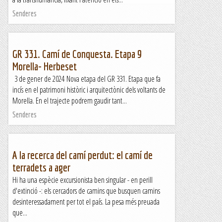
Senderes
GR 331. Camí de Conquesta. Etapa 9
Morella- Herbeset
3 de gener de 2024 Nova etapa del GR 331. Etapa que fa
incís en el patrimoni històric i arquitectònic dels voltants de
Morella. En el trajecte podrem gaudir tant...
Senderes
A la recerca del camí perdut: el camí de
terradets a ager
Hi ha una espècie excursionista ben singular - en perill
d'extinció -: els cercadors de camins que busquen camins
desinteressadament per tot el país. La pesa més preuada
que...