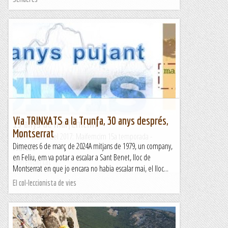
Via TRINXATS a la Trunfa, 30 anys després,
15 anys de maifemcim
Montserrat
Vídeo resum del 2017: Maifemcim 15a temporada -
Dimecres 6 de març de 2024A mitjans de 1979, un company,
YouTube
en Feliu, em va potar a escalar a Sant Benet, lloc de
Maifemcim.cat
Montserrat en que jo encara no habia escalar mai, el lloc...
El col·leccionista de vies