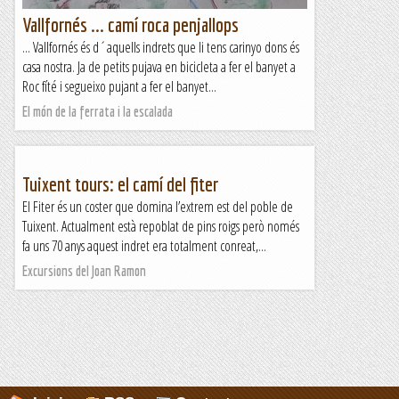
Vallfornés ... camí roca penjallops
... Vallfornés és d´aquells indrets que li tens carinyo dons és
casa nostra. Ja de petits pujava en bicicleta a fer el banyet a
Roc fíté i segueixo pujant a fer el banyet...
El món de la ferrata i la escalada
Tuixent tours: el camí del fiter
El Fiter és un coster que domina l’extrem est del poble de
Tuixent. Actualment està repoblat de pins roigs però només
fa uns 70 anys aquest indret era totalment conreat,...
Excursions del Joan Ramon