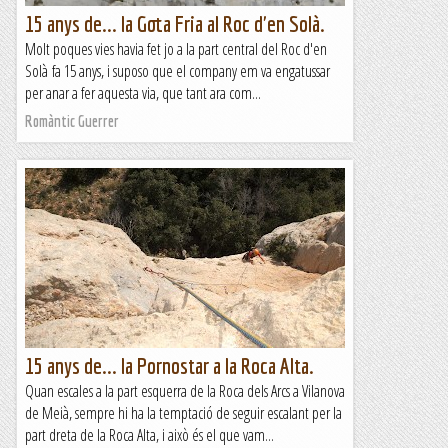
15 anys de... la Gota Fria al Roc d'en Solà.
Molt poques vies havia fet jo a la part central del Roc d'en
Solà fa 15 anys, i suposo que el company em va engatussar
per anar a fer aquesta via, que tant ara com...
Romàntic Guerrer
15 anys de... la Pornostar a la Roca Alta.
Quan escales a la part esquerra de la Roca dels Arcs a Vilanova
de Meià, sempre hi ha la temptació de seguir escalant per la
part dreta de la Roca Alta, i això és el que vam...