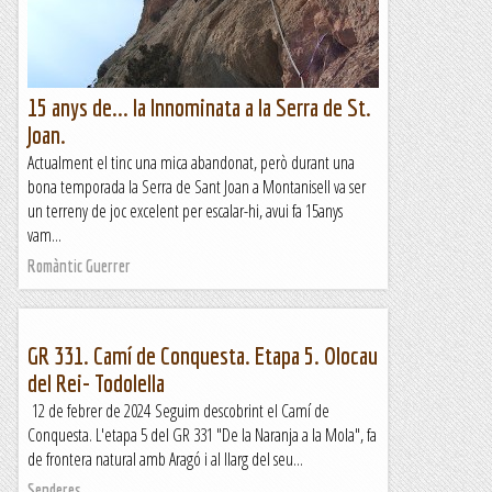
15 anys de... la Innominata a la Serra de St.
Joan.
Actualment el tinc una mica abandonat, però durant una
bona temporada la Serra de Sant Joan a Montanisell va ser
un terreny de joc excelent per escalar-hi, avui fa 15anys
vam...
Romàntic Guerrer
GR 331. Camí de Conquesta. Etapa 5. Olocau
del Rei- Todolella
12 de febrer de 2024 Seguim descobrint el Camí de
Conquesta. L'etapa 5 del GR 331 "De la Naranja a la Mola", fa
de frontera natural amb Aragó i al llarg del seu...
Senderes