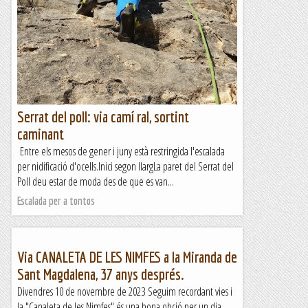
Serrat del poll: via camí ral, sortint
caminant
Entre els mesos de gener i juny està restringida l'escalada
per nidificació d'ocells.Inici segon llargLa paret del Serrat del
Poll deu estar de moda des de que es van...
Escalada per a tontos
Via CANALETA DE LES NIMFES a la Miranda de
Sant Magdalena, 37 anys després.
Divendres 10 de novembre de 2023 Seguim recordant vies i
la "Canaleta de les Nimfes" és una bona obció per un dia