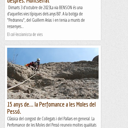
després. Montserrat
Dimarts 3 d'octubre de 2023La via BENSON és una
d'aquelles vies típiques dels anys 80'. A la botiga de
"Pedraneu", del Guillem Arias i en tenia a munts de
ressenyes...
El col·leccionista de vies
15 anys de... la Perfomance a les Moles del
Pessó.
Clàssica del congost de Collegats i del Pallars en general. La
Perfomance de les Moles del Pessó reuneix moltes qualitats