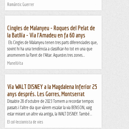
Romàntic Guerrer
Cingles de Malanyeu - Roques del Pelat de
la Batllia - Via l'Amadeu en fa 60 anys
Els Cingles de Malanyeu tenen tres parts diferenciades que,
sovint hi ha una tendència a classificar-ho tot en una que
anomenem la Paret de l'Altar. Aquestes tres zones...
Manel&Ita
Via WALT DISNEY a la Magdalena Inferior 25
anys després. Les Gorres, Montserrat
Dissabte 28 d'octubre de 2023 Tornem a recordar tempos
passats i l'altre dia que vàrem escalar la via BENSON, vaig
estar mirant un altre via antiga, la WALT DISNEY. També...
El col·leccionista de vies