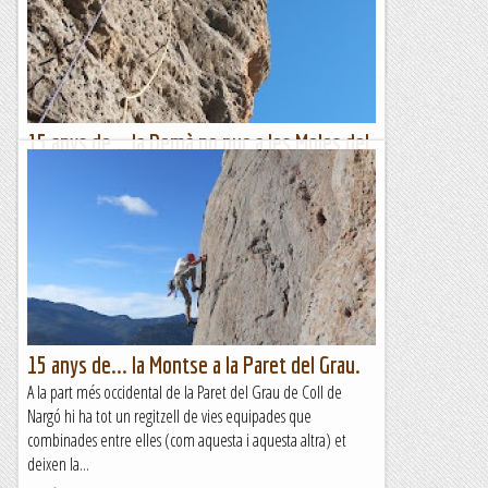
fer...
Romàntic Guerrer
15 anys de... la Demà no puc a les Moles del
Pessó.
La solitud que envolta les Moles del Pessó a Collegats va
captivar-me des del minut zero i, després d'haver fet vistes
amb la clàssica del lloc, no vaig poder resistir la...
Romàntic Guerrer
15 anys de... la Montse a la Paret del Grau.
A la part més occidental de la Paret del Grau de Coll de
Nargó hi ha tot un regitzell de vies equipades que
combinades entre elles (com aquesta i aquesta altra) et
deixen la...