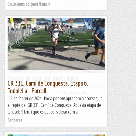
Excursions del Joan Ramon
30 anys al Farell són molts anys!
GR 331. Camí de Conquesta. Etapa 6.
30ª Cursa de Muntanya del Farell 12,2 km. 1-16-13 6-16 x km.
Todolella - Forcall
279 metres de desnivell positiu 191 de 268 classificats, 9è de
12 de febrer de 2024 Poc a poc ens apropem a aconseguir
18 classificats a M6 De nou estic al Farell, i...
el repte del GR 331, Camí de Conquesta. Aquesta etapa de
Fragments de camins i curses
tant sols 9 km. i que es pot considerar com a...
Senderes