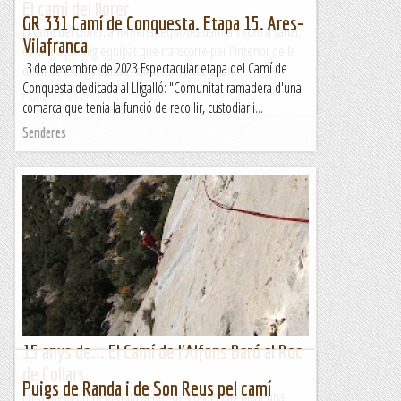
El camí del llorer
GR 331 Camí de Conquesta. Etapa 15. Ares-
El camí del Llorer, anomenat equivocadament com a canal,
Vilafranca
és un traçat mig equipat que transcorre per l'interior de la
3 de desembre de 2023 Espectacular etapa del Camí de
canal de l'Artiga Baixa.El camí del Llorer és un...
Conquesta dedicada al Lligalló: "Comunitat ramadera d'una
Montserrat endins
comarca que tenia la funció de recollir, custodiar i...
Senderes
15 anys de... El Camí de l'Alfons Baró al Roc
de Collars.
Puigs de Randa i de Son Reus pel camí
En la meva primera visita al Roc de Collars vaig pillar una