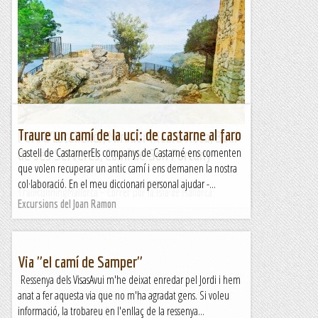
Traure un camí de la uci: de castarne al faro
Port d’Estellencs, Mirador Ricard Roca, Boal
Castell de CastarnerEls companys de Castarné ens comenten
de ses Serveres, Camí de Son Fortuny
que volen recuperar un antic camí i ens demanen la nostra
col·laboració. En el meu diccionari personal ajudar -...
TrailRunningMallorca – Correr por la isla de Mallorca
Excursions del Joan Ramon
Via "el camí de Samper"
Ressenya dels VisasAvui m'he deixat enredar pel Jordi i hem
anat a fer aquesta via que no m'ha agradat gens. Si voleu
informació, la trobareu en l'enllaç de la ressenya...