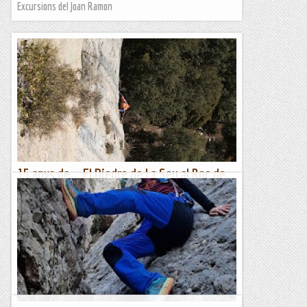
Excursions del Joan Ramon
15 anys de... El Diedre de La Seu al Roc de
Collars.
En poc temps, el Roc de Collars va passar de ser un paret
desconeguda a tenir un bon grapat de vies, sobretot de setè
grau. Fa 15 anys, quan vaig repetir el Diedre de La Seu,...
Romàntic Guerrer