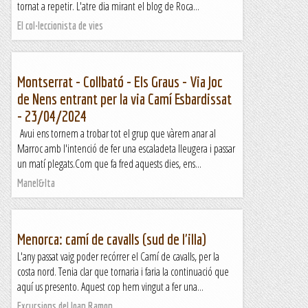
tornat a repetir. L'atre dia mirant el blog de Roca...
El col·leccionista de vies
Montserrat - Collbató - Els Graus - Via Joc
de Nens entrant per la via Camí Esbardissat
- 23/04/2024
Avui ens tornem a trobar tot el grup que vàrem anar al
Marroc amb l'intenció de fer una escaladeta lleugera i passar
un matí plegats.Com que fa fred aquests dies, ens...
Manel&Ita
Menorca: camí de cavalls (sud de l'illa)
L'any passat vaig poder recórrer el Camí de cavalls, per la
costa nord. Tenia clar que tornaria i faria la continuació que
aquí us presento. Aquest cop hem vingut a fer una...
Excursions del Joan Ramon