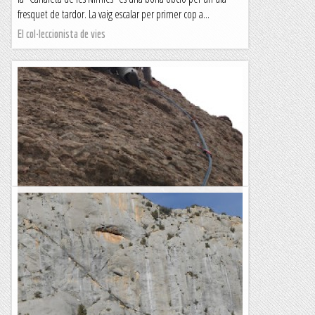
fresquet de tardor. La vaig escalar per primer cop a...
El col·leccionista de vies
15 anys de... l'Enxaneta al Pollegó Oest.
Feia poc que havien obert l'Enxaneta al Pollegó Oest de
Montserrat i el company frisava per anar-hi, així que avui farà
15 anys vam fer la nostra repetició. Recordo poquetes...
Romàntic Guerrer