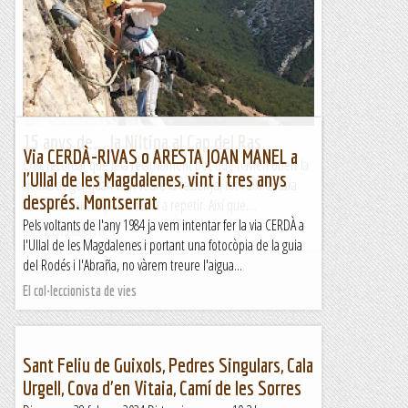
15 anys de... la Niltina al Cap del Ras.
Via CERDÀ-RIVAS o ARESTA JOAN MANEL a
Crec recordar que feia relativament poc que havien obert la
l'Ullal de les Magdalenes, vint i tres anys
Niltina a Àger quan vam veure la ressenya, tot i així encara
després. Montserrat
vam tardar un any en anar-la a repetir. Així que,...
Pels voltants de l'any 1984 ja vem intentar fer la via CERDÀ a
Romàntic Guerrer
l'Ullal de les Magdalenes i portant una fotocòpia de la guia
del Rodés i l'Abraña, no vàrem treure l'aigua...
El col·leccionista de vies
Sant Feliu de Guixols, Pedres Singulars, Cala
Urgell, Cova d'en Vitaia, Camí de les Sorres