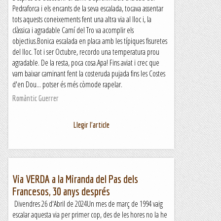
Pedraforca i els encants de la seva escalada, tocava assentar
tots aquests coneixements fent una altra via al lloc i, la
clàssica i agradable Camí del Tro va acomplir els
objectius.Bonica escalada en placa amb les típiques fisuretes
del lloc. Tot i ser Octubre, recordo una temperatura prou
agradable. De la resta, poca cosa.Apa! Fins aviat i crec que
vam baixar caminant fent la costeruda pujada fins les Costes
d'en Dou... potser és més còmode rapelar.
Romàntic Guerrer
Llegir l'article
Via VERDA a la Miranda del Pas dels
Francesos, 30 anys després
Divendres 26 d'Abril de 2024Un mes de març de 1994 vaig
escalar aquesta via per primer cop, des de les hores no la he