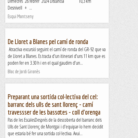
Dimecres 28 febrer 2024 Distancia 10,3 km
Desnivell + ...
Esqui Montseny
De Lloret a Blanes pel camí de ronda
Atractiva excursió seguint el camí de ronda del GR-92 que va
de Lloret a Blanes. Es tracta d'un itinerari d'uns 11 km que es
poden fer en 3.30 h i en el qual gaudim d'un...
Bloc de Jordi Gironès
Preparant una sortida col·lectiva del cel:
barranc dels ulls de sant llorenç - camí
travessser de les bassotes - coll d'orenga
Pas de les EscalesDesprés de la descoberta del barranc dels
Ulls de Sant Llorenç de Montgai i d'equipar-lo hem decidit
que estaria bé fer una sortida col·lectiva. Avui...