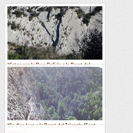
Viatge per la Pura Delícia a la Paret del
Devessó.
Qui més, qui menys, segur que aquests dies ha fet, està fent
o farà algun viatge. Jo també. He fet el Viatge per la Pura
Delícia a Malanyeu, que després de les darreres...
Romàntic Guerrer
Via d'en Joan a la Paret del Triangle (Font
Ferrera)