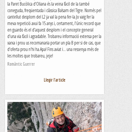
la Paret Bucòlica d'Oliana és la veïna fàcil de la també
coneguda, freqüentada i clàssica Balsam del Tigre. Només pel
cantellut desplom del L2 ja val la pena fer-la.Jo vaig fer la
meva repetició avui fa 15 anys i, certament, l'únic record que
en guardo és el d'aquest desplom i el concepte general
d'una via fàcil i agradable. Trobareu informació extensa per la
xarxa i prou us recomanaria portar un pla B per si de cas, que
d'oferta prou n'hi ha.Apa! Fins aviat i... una ressenya més de
les moltes que trobareu, jeje!
Romàntic Guerrer
Llegir l'article