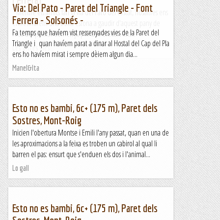
Via: Del Pato - Paret del Triangle - Font
Mentre els amics fan la via del Pato del costat, nosaltres ens
Ferrera - Solsonés -
entretindrem una bona estona a gaudir d'aquest pany de
Fa temps que havíem vist ressenyades vies de la Paret del
roca de qualitat.Comença per una entosta fins...
Triangle i quan havíem parat a dinar al Hostal del Cap del Pla
Les altres vies...
ens ho havíem mirat i sempre dèiem algun dia...
Manel&Ita
Esto no es bambi, 6c+ (175 m), Paret dels
Sostres, Mont-Roig
Inicien l'obertura Montse i Emili l'any passat, quan en una de
les aproximacions a la feixa es troben un cabirol al qual li
barren el pas: ensurt que s'enduen els dos i l'animal...
Lo gall
Esto no es bambi, 6c+ (175 m), Paret dels