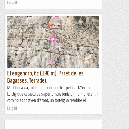
Lo gall
El engendro, 6c (190 m), Paret de les
Bagasses, Terradet
Molt bona via, tot i que el nom no li fa justícia. M'explica
Luichy que cadascú dels aperturistes tenia un nom diferent, i
com no es posaven d'acord, un sorteig va resoldre el...
Lo gall