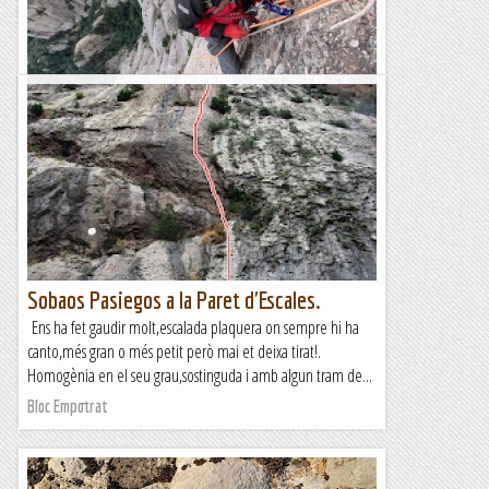
Els ràpels de la Paret de l'Aeri
Feia temps que volíem fer aquesta activitat tan singular:
baixar la Paret de l'Aeri, la vertical més gran de Montserrat.
En aquest gran pany de paret, de més de 350...
Blog de muntanya
Sobaos Pasiegos a la Paret d'Escales.
Ens ha fet gaudir molt,escalada plaquera on sempre hi ha
canto,més gran o més petit però mai et deixa tirat!.
Homogènia en el seu grau,sostinguda i amb algun tram de...
Bloc Empotrat