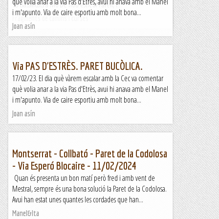
què volia anar a la via Pas d'Etrès, avui hi anava amb el Manel
18 classificats a M6 De nou estic al Farell, i...
i m'apunto. Via de caire esportiu amb molt bona...
Fragments de camins i curses
Joan asín
Via PAS D'ESTRÈS. PARET BUCÒLICA.
17/02/23. El dia què vàrem escalar amb la Cec va comentar
què volia anar a la via Pas d'Etrès, avui hi anava amb el Manel
i m'apunto. Via de caire esportiu amb molt bona...
Joan asín
Montserrat - Collbató - Paret de la Codolosa
- Via Esperó Blocaire - 11/02/2024
Quan és presenta un bon matí però fred i amb vent de
Mestral, sempre és una bona solució la Paret de la Codolosa.
Avui han estat unes quantes les cordades que han...
Manel&Ita