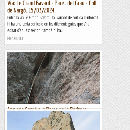
Via: Le Grand Bavard - Paret del Grau - Coll
de Nargó. 15/03/2024
Entre la via Le Grand Bavard i la variant de sortida l’Enforcall
hi ha una certa confusió en les diferents guies que s’han
editat d’aquest sector i també hi ha...
Manel&Ita
Anglada Cerdà a la Paret de la Pedrera
d'Aiguafreda.
Com no podia ser d'una altre manera en Cerdà i l'Anglada