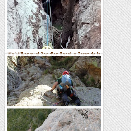
Via Wilkenny al Roc d'en Rosell o Paret de la
Ruïra
Avui em fet la primera repetició d'aquesta nova via. Quins
cullons i que valents que son per obrir aquests 300 metres a
ple estiu amb la que ens cau a sobre....
Les altres vies...
Via Xustiyou a la paret de la Ruïra
Desde fa mes de 30 anys que hi pujo per la pista de Fontalba
a fer ski de muntanya o a escalar a la Dent d'en Rosell