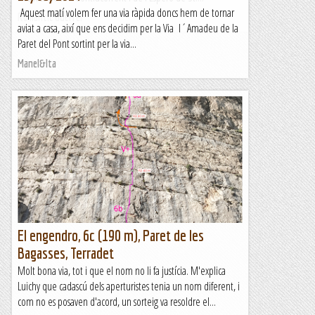
Aquest matí volem fer una via ràpida doncs hem de tornar
Romàntic Guerrer
aviat a casa, així que ens decidim per la Via l´Amadeu de la
Paret del Pont sortint per la via...
Manel&Ita
El engendro, 6c (190 m), Paret de les
Bagasses, Terradet
Molt bona via, tot i que el nom no li fa justícia. M'explica
Luichy que cadascú dels aperturistes tenia un nom diferent, i
com no es posaven d'acord, un sorteig va resoldre el...