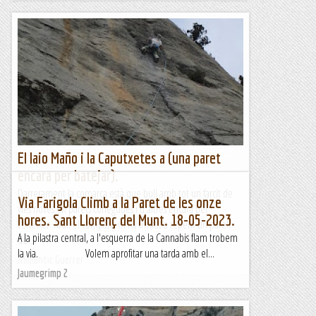
El Iaio Maño i la Caputxetes a (una paret
encara per batejar).
Darrerament la comarca està que bull amb tot un farcit de
Via Farigola Climb a la Paret de les onze
vies noves en parets conegudes i d'altres encara per
hores. Sant Llorenç del Munt. 18-05-2023.
coneixer. Avui, el company m'ha invitat a repetir un parell
A la pilastra central, a l'esquerra de la Cannabis flam trobem
de...
la via. Volem aprofitar una tarda amb el...
Romàntic Guerrer
Jaumegrimp 2