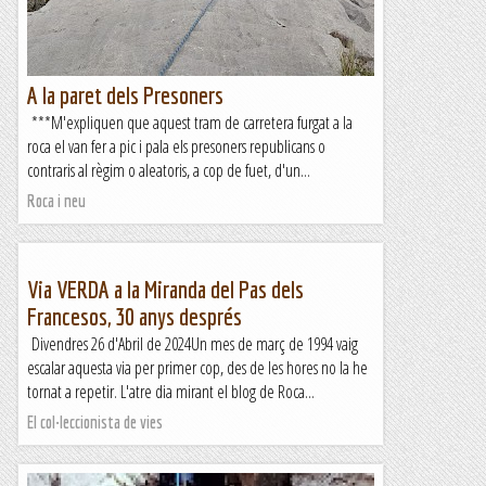
A la paret dels Presoners
***M'expliquen que aquest tram de carretera furgat a la
roca el van fer a pic i pala els presoners republicans o
contraris al règim o aleatoris, a cop de fuet, d'un...
Roca i neu
Via VERDA a la Miranda del Pas dels
Francesos, 30 anys després
Divendres 26 d'Abril de 2024Un mes de març de 1994 vaig
escalar aquesta via per primer cop, des de les hores no la he
tornat a repetir. L'atre dia mirant el blog de Roca...
El col·leccionista de vies