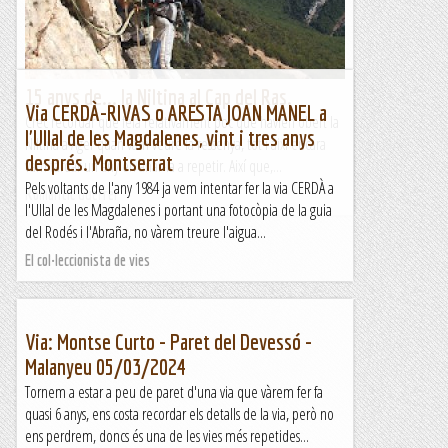
15 anys de... la Niltina al Cap del Ras.
Via CERDÀ-RIVAS o ARESTA JOAN MANEL a
Crec recordar que feia relativament poc que havien obert la
l'Ullal de les Magdalenes, vint i tres anys
Niltina a Àger quan vam veure la ressenya, tot i així encara
després. Montserrat
vam tardar un any en anar-la a repetir. Així que,...
Pels voltants de l'any 1984 ja vem intentar fer la via CERDÀ a
Romàntic Guerrer
l'Ullal de les Magdalenes i portant una fotocòpia de la guia
del Rodés i l'Abraña, no vàrem treure l'aigua...
El col·leccionista de vies
Via: Montse Curto - Paret del Devessó -
Malanyeu 05/03/2024
Tornem a estar a peu de paret d'una via que vàrem fer fa
quasi 6 anys, ens costa recordar els detalls de la via, però no
ens perdrem, doncs és una de les vies més repetides...