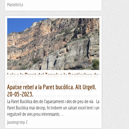
Manel&Ita
Laia a la Paret del Tamok o la Rentisclera de
la Maçana.
Apatxe rebel a la Paret bucòlica. Alt Urgell.
Feia una eternitat que no anava en aquesta paret que ja no
20-05-2023.
sé com anomenar (tot i que per mi sempre serà la paret del
La Paret Bucòlica des de l'aparcament i des de peu de via. La
Tamok). Em escollit la Laia ja que teniem ganes de no...
Paret Bucòlica mai decep, hi trobem un calcari excel.lent i un
Romàntic Guerrer
reguitzell de vies prou interessants; ...
Jaumegrimp 2