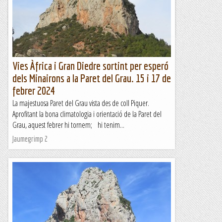
tenien tota la paret per desvirgar i gràcies al seu bon ull
varen triar la linea més lógica de la paret.Potser...
Bloc Empotrat
Vies Àfrica i Gran Diedre sortint per esperó
dels Minairons a la Paret del Grau. 15 i 17 de
febrer 2024
La majestuosa Paret del Grau vista des de coll Piquer.
Aprofitant la bona climatologia i orientació de la Paret del
Grau, aquest febrer hi tornem; hi tenim...
Jaumegrimp 2