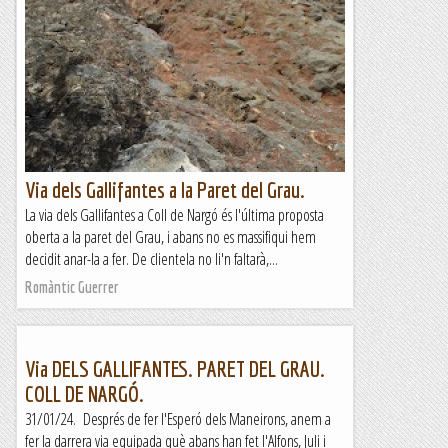
Aquest matí, mentre feia una escaladeta a la paret del
Devessó a Malanyeu, he tingut la sensació de veure
fotogrames encara per venir de la meva vida i, sense dubte,
aquest...
Romàntic Guerrer
Via dels Gallifantes a la Paret del Grau.
La via dels Gallifantes a Coll de Nargó és l'última proposta
oberta a la paret del Grau, i abans no es massifiqui hem
decidit anar-la a fer. De clientela no li'n faltarà,...
Romàntic Guerrer
Via DELS GALLIFANTES. PARET DEL GRAU.
COLL DE NARGÓ.
31/01/24. Després de fer l'Esperó dels Maneirons, anem a
fer la darrera via equipada què abans han fet l'Alfons, Juli i