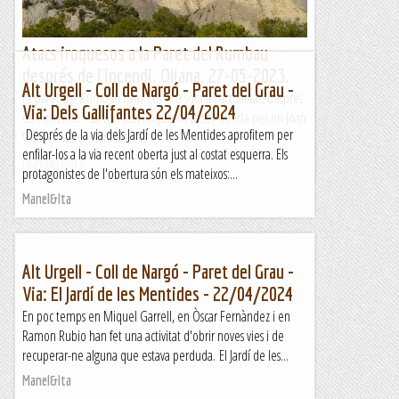
Atacs iroquesos a la Paret del Rumbau
després de l'incendi. Oliana. 27-05-2023.
Alt Urgell - Coll de Nargó - Paret del Grau -
La paret del Rumbau l'any 2010 i a sota a l'actualitat, després
Via: Dels Gallifantes 22/04/2024
de l'incendi. La via Atacs Iroquesos va ser oberta per en Joan
Després de la via dels Jardí de les Mentides aprofitem per
Vidal el Març - Abril del 2021 i...
enfilar-los a la via recent oberta just al costat esquerra. Els
Jaumegrimp 2
protagonistes de l'obertura són els mateixos:...
Manel&Ita
Alt Urgell - Coll de Nargó - Paret del Grau -
Via: El Jardí de les Mentides - 22/04/2024
En poc temps en Miquel Garrell, en Òscar Fernàndez i en
Ramon Rubio han fet una activitat d'obrir noves vies i de
recuperar-ne alguna que estava perduda. El Jardí de les...
Manel&Ita