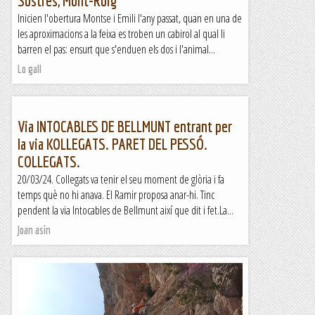
Sostres, Mont-Roig
Inicien l'obertura Montse i Emili l'any passat, quan en una de
les aproximacions a la feixa es troben un cabirol al qual li
barren el pas: ensurt que s'enduen els dos i l'animal...
Lo gall
Via INTOCABLES DE BELLMUNT entrant per
la via KOLLEGATS. PARET DEL PESSÓ.
COLLEGATS.
20/03/24. Collegats va tenir el seu moment de glòria i fa
temps què no hi anava. El Ramir proposa anar-hi. Tinc
pendent la via Intocables de Bellmunt així que dit i fet.La...
Joan asín