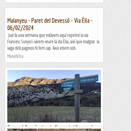
Malanyeu - Paret del Devessó - Via Èlia -
06/02/2024
Just fa una setmana que estàvem aquí repetint la via
Francesc Sunyol i vàrem veure la Via Èlia, així que malgrat la
vaga dels pagesos hi fem cap. Avui estem sols.
Manel&Ita
Tarannà Domèstic a la Paret del Devessó