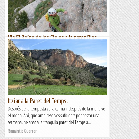
sempre em fixava en aquesta paret i no entenia com no hi...
Les altres vies...
Via El Reino de los Cielos a la paret D'os
Güeis
Al famós Castell de Loarre es va filmar el 2005 la pelicula "El
reino de los cielos". Nom que dona titol aquesta bonica i
tranquila vieta.Nosaltres com som per la...
Les altres vies...
Itziar a la Paret del Temps.
Després de la tempesta ve la calma i, després de la mona ve
el mono. Així, que amb reserves suficients per passar una
setmana, he anat a la tranquila paret del Temps a...
Romàntic Guerrer