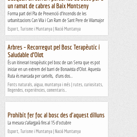
un ramat de cabres al Baix Montseny
Forma part del Pla de Prevenció d'Incendis de les
urbanitzacions Can Vila i Can Ram de Sant Pere de Vilamajor
Esport, Turisme i Muntanya | Nació Muntanya
Arbres – Recorregut pel Bosc Terapèutic i
Saludable d’Olot
És un itinerari terapèutic pel bosc de can Serra que es pot
iniciar en un extrem del barri de Bonavista d’Olot. Aquesta
Ruta és marcada per cartells, d’uns dos...
Fonts naturals, aigua, muntanya i més | rutes, curiositats,
llegendes, experiències, comentaris…
Prohibit fer foc al bosc des d'aquest dilluns
La mesura s'allargarà fins al 15 d'octubre
Esport, Turisme i Muntanya | Nació Muntanya