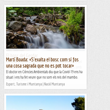
El bosc del Gerdar
Martí Boada: «S'exalta el bosc com si fos
A la vora del port de la Bonaigua, dins la zona perifèrica del
una cosa sagrada que no es pot tocar»
Parc Nacional d'Aigüestortes i Estany de Sant Maurici, i amb
El doctor en Ciències Ambientals diu que la Covid-19 ens ha
inici al refugi de Gerdar, s'enlaira entre densos...
situat i ens ha fet veure que no som els reis del mambo.
A un tir de pedra
Esport, Turisme i Muntanya | Nació Muntanya