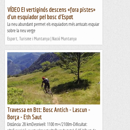
VÍDEO El vertiginós descens «fora pistes»
d'un esquiador pel bosc d'Espot
La neu abundant permet els esquiadors més arriscats esquiar
sobre la neu verge
Esport, Turisme i Muntanya | Nació Muntanya
Travessa en Btt: Bosc Antich - Lascun -
Borça - Eth Saut
Distància: 28 kmDesnivell: 1100 m+/2100m-Dificultat: