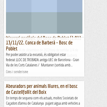
Itinerari marcat amb el rellotge Suunto Traverse.Una altra
setmana de vent al Pirineu, la idea inicial era anar cap al
Capcir i fer una circular pel Petit Peric i Mont Llaret,...
Sortides a Muntanya
Itinerari geològic del Bosc de Poblet (1.011
13/11/22. Conca de Barberà – Bosc de
m)
Poblet
Dimecres 14 de desembre de 2022Hora de sortida: 2/4 de
Per poder assistir a la excursió, és obligatori estar
vuit del matí. Ubicació: Comarca de la Conca de Barberà.
federat LLOC DE TROBADA: antiga UEC de Barcelona - Gran
Temps aproximat: 4 h 45 min (9,1 km) ...
Via de les Corts Catalanes / Muntaner (sortida amb...
Maifemcim.cat
Cims i senderisme
Abeuradors per animals lliures, en el bosc
de Castellfollit del Boix
En temps de sequera com els actuals, moltes Societats de
Caçadors d’arreu de Catalunya pujant aigua amb vehicles a