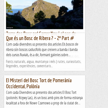
Torre des Bosc pel Carrer Nou i el pas de
Que és un Bosc de Ribera ? – 2ª Part #
s'Aranya
Com cada divendres us presento dos articles Els boscos de
Morro de sa VacaAvui la ruta la fem juntament amb
ribera són boscos caducifolis que creixen a banda i banda
companys muntanyencs d’altres grups, perquè l’amic Lluís
dels cursos fluvials, és a dir, formant galeries sobre...
Sànchis ens ha convidat perquè ens vol mostrar el pas des...
Fonts naturals, aigua, muntanya i més | rutes, curiositats,
Viaranys
llegendes, experiències, comentaris…
El Misteri del Bosc Tort de Pomerània
Occidental, Polònia
Com cada Divendres us presento dos articles El Bosc Tort
(polonès: Krzywy Las), és un bosc amb pins de forma estranya
localitzat a fora de Nowe Czarnowo a prop de la ciutat de...