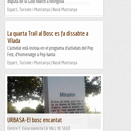
disputa de la Gobi March a Mongòlia
l'ermita de Maristel·la pel pas de sa Granja, un paretó...
Esport, Turisme i Muntanya | Nació Muntanya
Viaranys
La quarta Trail al Bosc es fa dissabte a
Vilada
L'activitat està inclosa en el programa d'activitats del Pep
Fest, d'homenatge a Pep Isanta
Esport, Turisme i Muntanya | Nació Muntanya
URBASA-El bosc encantat
Centre C. Excursionista LA VALL DE SEGÓ