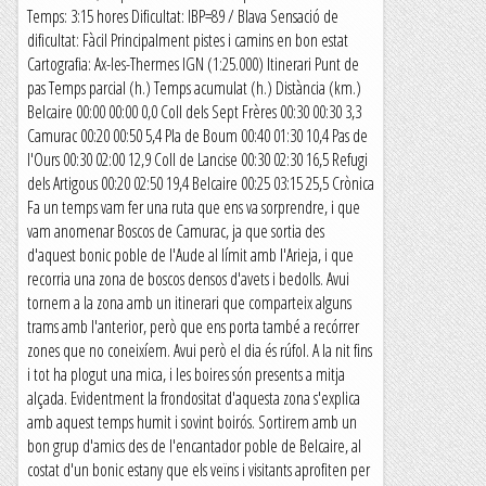
Temps: 3:15 hores Dificultat: IBP=89 / Blava Sensació de
dificultat: Fàcil Principalment pistes i camins en bon estat
Cartografia: Ax-les-Thermes IGN (1:25.000) Itinerari Punt de
pas Temps parcial (h.) Temps acumulat (h.) Distància (km.)
Belcaire 00:00 00:00 0,0 Coll dels Sept Frères 00:30 00:30 3,3
Camurac 00:20 00:50 5,4 Pla de Boum 00:40 01:30 10,4 Pas de
l'Ours 00:30 02:00 12,9 Coll de Lancise 00:30 02:30 16,5 Refugi
dels Artigous 00:20 02:50 19,4 Belcaire 00:25 03:15 25,5 Crònica
Fa un temps vam fer una ruta que ens va sorprendre, i que
vam anomenar Boscos de Camurac, ja que sortia des
d'aquest bonic poble de l'Aude al límit amb l'Arieja, i que
recorria una zona de boscos densos d'avets i bedolls. Avui
tornem a la zona amb un itinerari que comparteix alguns
trams amb l'anterior, però que ens porta també a recórrer
zones que no coneixíem. Avui però el dia és rúfol. A la nit fins
i tot ha plogut una mica, i les boires són presents a mitja
alçada. Evidentment la frondositat d'aquesta zona s'explica
amb aquest temps humit i sovint boirós. Sortirem amb un
bon grup d'amics des de l'encantador poble de Belcaire, al
costat d'un bonic estany que els veïns i visitants aprofiten per