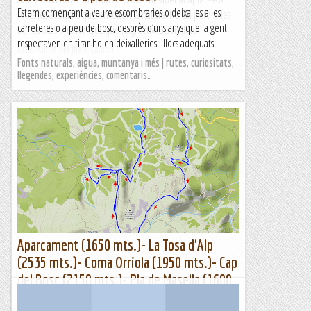
Estem començant a veure escombraries o deixalles a les
totes les activitats que envolten la natura. No cal perdre les
carreteres o a peu de bosc, desprès d’uns anys que la gent
bones ocasions. No crec que hagi activitats millors...
respectaven en tirar-ho en deixalleries i llocs adequats...
Excursions del Joan Ramon
Fonts naturals, aigua, muntanya i més | rutes, curiositats,
llegendes, experiències, comentaris…
Aparcament (1650 mts.)- La Tosa d'Alp
(2535 mts.)- Coma Orriola (1950 mts.)- Cap
del Bosc (2150 mts.)- Pla de Masella (1600
mts.)- Aparcament (1650 mts.)