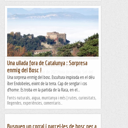
Una ullada fora de Catalunya : Sorpresa
El bosc màgic de Savassona (712 m)
enmig del Bosc !
Dissabte 20 de novembre de 2021Hora de sortida: Set del
Una sorpresa enmig del bosc. Escultura inspirada en el déu
matí. Ubicació: Comarca d’Osona. Temps aproximat: 5 h
íber Endobeles, eixint de la terra. Cap de senglar i cos
(11,5 km) Desnivell: 326 m (acumulat) ...
d’home. Es troba en la partida de la Raca, en el...
Maifemcim.cat
Fonts naturals, aigua, muntanya i més | rutes, curiositats,
llegendes, experiències, comentaris…
Busquen un corral i parcel·les de bosc per a