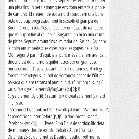
peu del torrent fins al coll dels Sept Frères. Aviat baixem per
una pista fins un petit estany que ens dona entrada al poble
de Camurac. El creuem de sud a nord i busquem una bona
pista que puja progressivament fins assolir el gran pla de
Boum. Creuem tota l'esplanada per un ròssec de ramaders
que va pujant fins al coll de la Gargante, on hi ha una cruïlla
de pistes. Seguim amunt fins al mirador del Pas de l'Os, però
la boira ens impedeix les vistes cap a les gorges de la Frau i
Montsegur. A partir d'aquí, ja al punt més alt, anem avançant
direcció est durant molts quilòmetres per un gran bosc
principalment d'avets, passant pel coll de Lancise, el refugi
forestal dels Artigous i el coll de Perroucel, abans de l'última
baixada que ens retorna al punt d'inici. (function(d, s, id) {
var js, fjs = d.getElementsByTagName(s)[0]; if
(d.getElementById(id)) return; js = d.createElement(s); js.id
= id; js.src =
"//connect.facebook.net/ca_ES/sdk.js#xfbml=1&version=v2.0";
fjs.parentNode.insertBefore(js, fjs); }(document, 'script',
'facebook-jssdk')); Tweet Fitxa Tipus de sortida: Bicicleta
de muntanya Lloc de sortida: Belcaire Aude (França)
Distància: 25,50 quilòmetres Desnivell positiu: 760 metres