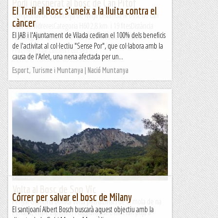
Podi inesperat al bosc de Can Pitof
El Trail al Bosc s'uneix a la lluita contra el
Campionat de Catalunya de Mitja Distància al bosc de can
càncer
Pitof de VidreresCategoria H60 2,8 km. i 19 fitesDistància
El JAB i l'Ajuntament de Vilada cediran el 100% dels beneficis
recorreguda 4,3 km. 1-01-23 95 metres de desnivell...
de l'activitat al col·lectiu "Sense Por", que col·labora amb la
Fragments de camins i curses
causa de l'Arlet, una nena afectada per un...
Esport, Turisme i Muntanya | Nació Muntanya
Volta al Bosc de Son Vic
Córrer per salvar el bosc de Milany
Penyal GranUna bonica volta pels alzinars de la mola de na
El santjoaní Albert Bosch buscarà aquest objectiu amb la
Ferrana, entre Esporles i Puigpunyent. L'itinerari puja a