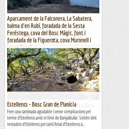
Aparcament de la Falconera, La Sabatera,
balma d'en Rubí, foradada de la Sesta
Feréstega, cova del Bosc Màgic, font i
foradada de la Figuerota, cova Muronell i
avenc Local
Aparcament Falconera, La Sabatera, balma d'en Rubí, cova
Bosc Màgic, font i foradada de la Figuerota i cova
MuronellAparcament Falconera, La Sabatera, balma d'en
Rubí,...
Muntanya
Estellencs - Bosc Gran de Planícia
Serra d’Alfàbia por el Pas de’s Mart y Bosc
Fem una caminada agradable i sense complicacions pel
de Son Palou
terme d'Estellencs amb el límit de Banyalbufar. Sortim dels
rentadors d'Estellencs pel camí Reial d'Estellencs a...
TrailRunningMallorca – Correr por la isla de Mallorca