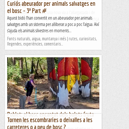
Curiós abeurador per animals salvatges en
Coma i la Pedra)
el bosc – 3ª Part #
***Enllestim l'obertura d'una nova via a l'allargassada i de
Aquest bidó l’han convertit en un abeurador per animals
racó idíl·lic paret de la Mitja Lluna. La Bosc de Tallac comença
salvatges amb un sistema per alliberar a poc a poc l’aigua. Així
uns 60m a l'esquerra de la Cuqui antifa,...
s’ajuda els animals silvestres en moments...
Roca i neu
Fonts naturals, aigua, muntanya i més | rutes, curiositats,
llegendes, experiències, comentaris…
Poblet: el bosc encantat dels bolets (ruta
Tornen les escombraries o deixalles a les
micologica)
carreteres o a peu de bosc ?
Avui ens ha tocat una ruta turística. Cal saber adaptar-se a