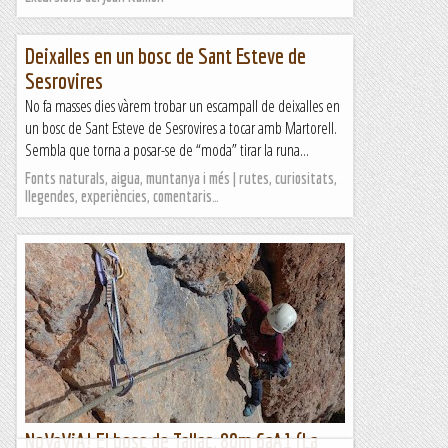
Deixalles en un bosc de Sant Esteve de
Sesrovires
No fa masses dies vàrem trobar un escampall de deixalles en
un bosc de Sant Esteve de Sesrovires a tocar amb Martorell.
Sembla que torna a posar-se de “moda” tirar la runa...
Fonts naturals, aigua, muntanya i més | rutes, curiositats,
llegendes, experiències, comentaris…
NoVaViA! El bosc de Tallac, 80m 6aA1 (La