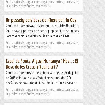
Fonts naturals, aigua, muntanya i més | rutes, curiositats,
llegendes, experiències, comentaris…
Un passeig pels bosc de ribera del riu Ges
Com cada divendres avui us presento dos articles Us invito a
fer un passeig pel bosc de ribera a prop del riu Ges. Un dels
llocs mes habituals per fer-ho és en la zona on havia...
Fonts naturals, aigua, muntanya i més | rutes, curiositats,
llegendes, experiències, comentaris…
Espai de Fonts, Aigua, Muntanya i Mes… : El
Bosc de les Creus, ritual o art ?
Com cada divendres us presento dos articles ! El 26 de juliol
de 2015 el foc forestal va afectar i arrasar més de 1.200
hectàrees de bosc prop de la carretera de can Massana a...
Fonts naturals, aigua, muntanya i més | rutes, curiositats,
llegendes, experiències, comentaris…