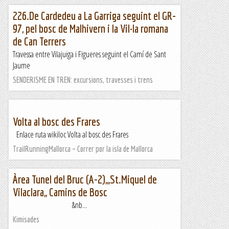
226.De Cardedeu a La Garriga seguint el GR-
97, pel bosc de Malhivern i la Vil·la romana
de Can Terrers
Travessa entre Vilajuïga i Figueres seguint el Camí de Sant
Jaume
SENDERISME EN TREN: excursions, travesses i trens
Volta al bosc des Frares
Enlace ruta wikiloc Volta al bosc des Frares
TrailRunningMallorca – Correr por la isla de Mallorca
Àrea Tunel del Bruc (A-2),,,St.Miquel de
Vilaclara,, Camins de Bosc
&nb...
Kimisades