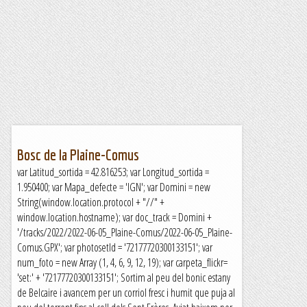
Bosc de la Plaine-Comus
var Latitud_sortida = 42.816253; var Longitud_sortida =
1.950400; var Mapa_defecte = 'IGN'; var Domini = new
String(window.location.protocol + "//" +
window.location.hostname); var doc_track = Domini +
'/tracks/2022/2022-06-05_Plaine-Comus/2022-06-05_Plaine-
Comus.GPX'; var photosetId = '72177720300133151'; var
num_foto = new Array (1, 4, 6, 9, 12, 19); var carpeta_flickr=
'set:' + '72177720300133151'; Sortim al peu del bonic estany
de Belcaire i avancem per un corriol fresc i humit que puja al