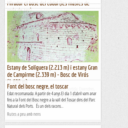
Mirador el bosc del còdol (les masies de
roda de ter)
Salvatgia
Estany de Soliguera (2.213 m) i estany Gran
de Campirme (2.339 m) - Bosc de Virós
(1.690 m)
Font del bosc negre, el toscar
22, 23 i 24 de setembre de 2017Hora de sortida: Divendres,
Edat recomanada: A partir de 4 anys El dia 1 d’abril vam anar
segons possibilitats.Ubicació: Comarca del Pallars
fins a la Font del Bosc negre a la vall del Toscar dins del Parc
Sobirà.Temps aproximat: 3 h 30 m – 4 hDesnivell: 400 m –
Natural dels Ports. És un dels racons...
390...
Rutes a peu amb nens
Maifemcim.cat