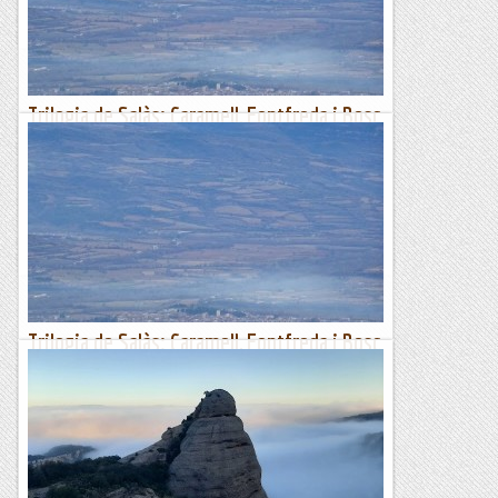
Fragments de camins i curses
Trilogia de Salàs: Caramell, Fontfreda i Bosc
de Salàs
Clàssica de la zona de Salàs (24 km, 1150 m+) que aquesta
vegada ascendim salvatgement per la Serra de les Farigoles
(quines rampes!); passem per sota del Pui de...
Pass@muntanyes
Trilogia de Salàs: Caramell, Fontfreda i Bosc
de Salàs
Clàssica de la zona de Salàs (24 km, 1150 m+) que aquesta
vegada ascendim salvatgement per la Serra de les Farigoles
(quines rampes!); passem per sota del Pui de...
Passamuntanyes