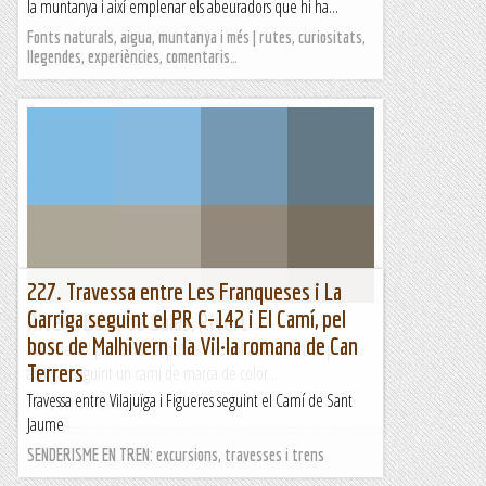
la muntanya i així emplenar els abeuradors que hi ha...
Fonts naturals, aigua, muntanya i més | rutes, curiositats,
llegendes, experiències, comentaris…
227. Travessa entre Les Franqueses i La
Garriga seguint el PR C-142 i El Camí, pel
Rivert, Bosc de Salàs, Rivert
bosc de Malhivern i la Vil·la romana de Can
Ruta de 40' per visitar el poble i els voltants, 2 km. Es pot
Terrers
allargar seguint un camí de marca de color...
Travessa entre Vilajuïga i Figueres seguint el Camí de Sant
Fent senderisme
Jaume
SENDERISME EN TREN: excursions, travesses i trens