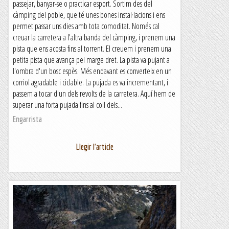
passejar, banyar-se o practicar esport. Sortim des del
càmping del poble, que té unes bones instal·lacions i ens
permet passar uns dies amb tota comoditat. Només cal
creuar la carretera a l'altra banda del càmping, i prenem una
pista que ens acosta fins al torrent. El creuem i prenem una
petita pista que avança pel marge dret. La pista va pujant a
l'ombra d'un bosc espès. Més endavant es converteix en un
corriol agradable i ciclable. La pujada es va incrementant, i
passem a tocar d'un dels revolts de la carretera. Aquí hem de
superar una forta pujada fins al coll dels...
Engarrista
Llegir l'article