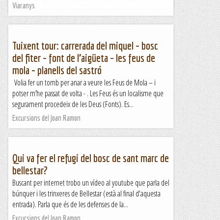
Viaranys
Tuixent tour: carrerada del miquel – bosc
del fiter – font de l’aigüeta – les feus de
mola – planells del sastró
Volia fer un tomb per anar a veure les Feus de Mola – i
potser m’he passat de volta - . Les Feus és un localisme que
segurament procedeix de les Deus (Fonts). Es...
Excursions del Joan Ramon
Qui va fer el refugi del bosc de sant marc de
bellestar?
Buscant per internet trobo un vídeo al youtube que parla del
búnquer i les trinxeres de Bellestar (està al final d'aquesta
entrada). Parla que és de les defenses de la...
Excursions del Joan Ramon