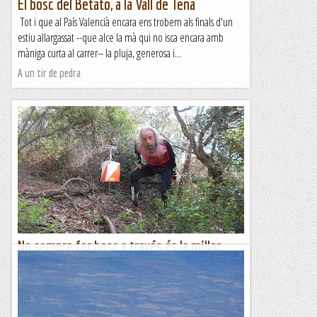
El bosc del Betato, a la Vall de Tena
Tot i que al País Valencià encara ens trobem als finals d'un
estiu allargassat --que alce la mà qui no isca encara amb
màniga curta al carrer-- la pluja, generosa i...
A un tir de pedra
No sempre fer bosc a través és la millor
opció.
Copa Catalana a Sant Vicenç de Montalt 2,7 km. 17 fites, en
realitat 4,6 km. 1-19-22 i 182 metres de desnivell positiu 17è
de 18 classificats en H50 Comença la Copa...