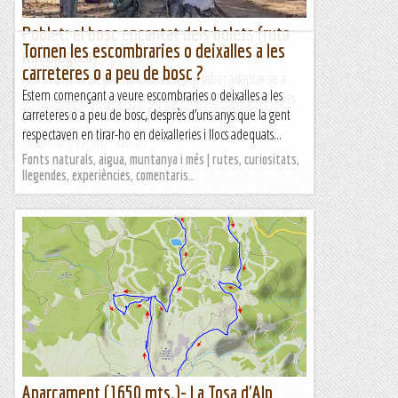
Poblet: el bosc encantat dels bolets (ruta
Tornen les escombraries o deixalles a les
micologica)
carreteres o a peu de bosc ?
Avui ens ha tocat una ruta turística. Cal saber adaptar-se a
Estem començant a veure escombraries o deixalles a les
totes les activitats que envolten la natura. No cal perdre les
carreteres o a peu de bosc, desprès d’uns anys que la gent
bones ocasions. No crec que hagi activitats millors...
respectaven en tirar-ho en deixalleries i llocs adequats...
Excursions del Joan Ramon
Fonts naturals, aigua, muntanya i més | rutes, curiositats,
llegendes, experiències, comentaris…
Aparcament (1650 mts.)- La Tosa d'Alp