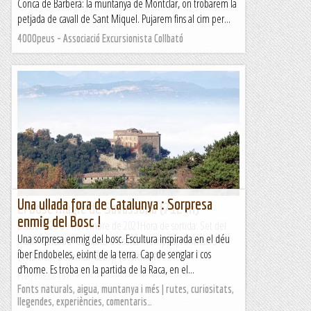
Conca de Barberà: la muntanya de Montclar, on trobarem la
petjada de cavall de Sant Miquel. Pujarem fins al cim per...
4000peus - Associació Excursionista Collbató
Una ullada fora de Catalunya : Sorpresa
El bosc màgic de Savassona (712 m)
enmig del Bosc !
Dissabte 20 de novembre de 2021Hora de sortida: Set del
Una sorpresa enmig del bosc. Escultura inspirada en el déu
matí. Ubicació: Comarca d’Osona. Temps aproximat: 5 h
íber Endobeles, eixint de la terra. Cap de senglar i cos
(11,5 km) Desnivell: 326 m (acumulat) ...
d’home. Es troba en la partida de la Raca, en el...
Maifemcim.cat
Fonts naturals, aigua, muntanya i més | rutes, curiositats,
llegendes, experiències, comentaris…