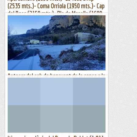
(2535 mts.)- Coma Orriola (1950 mts.)- Cap
del Bosc (2150 mts.)- Pla de Masella (1600
mts.)- Aparcament (1650 mts.)
Itinerari marcat amb el rellotge Suunto Traverse.Una altra
setmana de vent al Pirineu, la idea inicial era anar cap al
Capcir i fer una circular pel Petit Peric i Mont Llaret,...
Sortides a Muntanya
Autocar del cel: de benavent de la conca a la
casa dels peixos (rialb)
Els companys que organitzen l'autocar del CEL em demanen
si els puc acompanyar a fer el camí que preparen per la
propera sortida. No em puc negar a col·laborar. És la meva...
Excursions del Joan Ramon