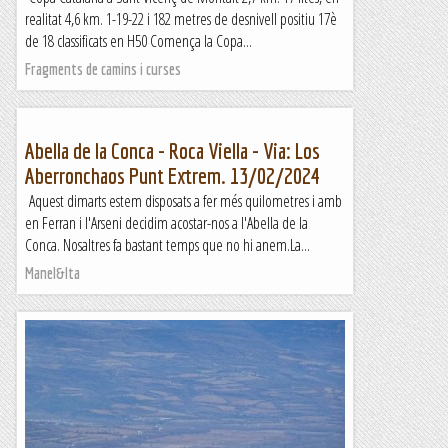
realitat 4,6 km. 1-19-22 i 182 metres de desnivell positiu 17è
de 18 classificats en H50 Comença la Copa...
Fragments de camins i curses
Abella de la Conca - Roca Viella - Via: Los
Aberronchaos Punt Extrem. 13/02/2024
Aquest dimarts estem disposats a fer més quilometres i amb
en Ferran i l'Arseni decidim acostar-nos a l'Abella de la
Conca. Nosaltres fa bastant temps que no hi anem.La...
Manel&Ita