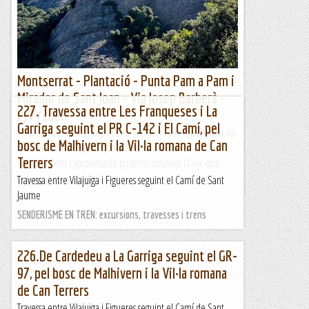
allargar seguint un camí de marca de color...
Fent senderisme
Montserrat - Plantació - Punta Pam a Pam i
Mirador de Sant Joan - Via Josep Barberà -
227. Travessa entre Les Franqueses i La
7/7/2022
Garriga seguint el PR C-142 i El Camí, pel
Avui ens trobem amb en Ferran i l'Arseni per repetir una via
bosc de Malhivern i la Vil·la romana de Can
que tots hem fet, però que està en bona part a
Terrers
l'ombra. Fent l'aproximació podrem observar la via, que...
Travessa entre Vilajuïga i Figueres seguint el Camí de Sant
Manel&Ita
Jaume
SENDERISME EN TREN: excursions, travesses i trens
226.De Cardedeu a La Garriga seguint el GR-
97, pel bosc de Malhivern i la Vil·la romana
de Can Terrers
Travessa entre Vilajuïga i Figueres seguint el Camí de Sant