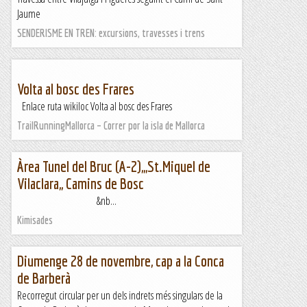
Jaume
SENDERISME EN TREN: excursions, travesses i trens
Volta al bosc des Frares
Enlace ruta wikiloc Volta al bosc des Frares
TrailRunningMallorca – Correr por la isla de Mallorca
Àrea Tunel del Bruc (A-2),,,St.Miquel de
Vilaclara,, Camins de Bosc
&nb...
Kimisades
Diumenge 28 de novembre, cap a la Conca
de Barberà
Recorregut circular per un dels indrets més singulars de la