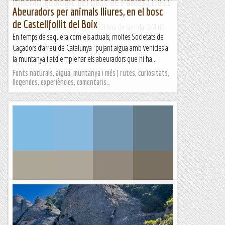
Itinerari geològic del Bosc de Poblet (1.011
Abeuradors per animals lliures, en el bosc
m)
de Castellfollit del Boix
Dimecres 14 de desembre de 2022Hora de sortida: 2/4 de
En temps de sequera com els actuals, moltes Societats de
vuit del matí. Ubicació: Comarca de la Conca de Barberà.
Caçadors d’arreu de Catalunya pujant aigua amb vehicles a
Temps aproximat: 4 h 45 min (9,1 km) ...
la muntanya i així emplenar els abeuradors que hi ha...
Maifemcim.cat
Fonts naturals, aigua, muntanya i més | rutes, curiositats,
llegendes, experiències, comentaris…
Rivert, Bosc de Salàs, Rivert
Ruta de 40' per visitar el poble i els voltants, 2 km. Es pot