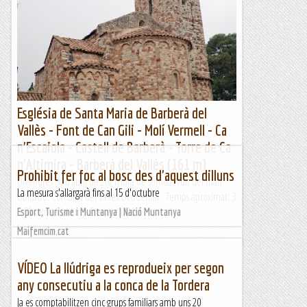
Església de Santa Maria de Barberà del
Vallès - Font de Can Gili - Molí Vermell - Ca
n'Escaiola - Castell de Barberà - Torre de Ca
n'Altimira - Barberà del Vallès (161 m)
Prohibit fer foc al bosc des d'aquest dilluns
Divendres 30 d’abril de 2021Hora de sortida: Vuit del matí.
La mesura s'allargarà fins al 15 d'octubre
Ubicació: Comarca del Vallès Occidental. Temps aproximat: 3
h 30 min (10,4 km) Desnivell: 205...
Esport, Turisme i Muntanya | Nació Muntanya
Maifemcim.cat
VÍDEO La llúdriga es reprodueix per segon
any consecutiu a la conca de la Tordera
Ja es comptabilitzen cinc grups familiars amb uns 20