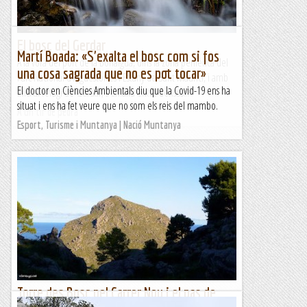
El bosc del Gerdar
Martí Boada: «S'exalta el bosc com si fos
A la vora del port de la Bonaigua, dins la zona perifèrica del
una cosa sagrada que no es pot tocar»
Parc Nacional d'Aigüestortes i Estany de Sant Maurici, i amb
El doctor en Ciències Ambientals diu que la Covid-19 ens ha
inici al refugi de Gerdar, s'enlaira entre densos...
situat i ens ha fet veure que no som els reis del mambo.
A un tir de pedra
Esport, Turisme i Muntanya | Nació Muntanya
Torre des Bosc pel Carrer Nou i el pas de