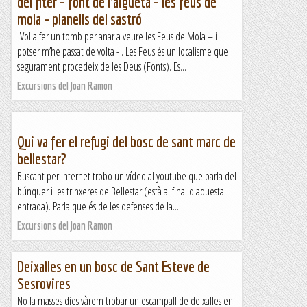
del fiter – font de l’aigüeta – les feus de
mola – planells del sastró
Volia fer un tomb per anar a veure les Feus de Mola – i
potser m’he passat de volta - . Les Feus és un localisme que
segurament procedeix de les Deus (Fonts). Es...
Excursions del Joan Ramon
Qui va fer el refugi del bosc de sant marc de
bellestar?
Buscant per internet trobo un vídeo al youtube que parla del
búnquer i les trinxeres de Bellestar (està al final d'aquesta
entrada). Parla que és de les defenses de la...
Excursions del Joan Ramon
Deixalles en un bosc de Sant Esteve de
Sesrovires
No fa masses dies vàrem trobar un escampall de deixalles en