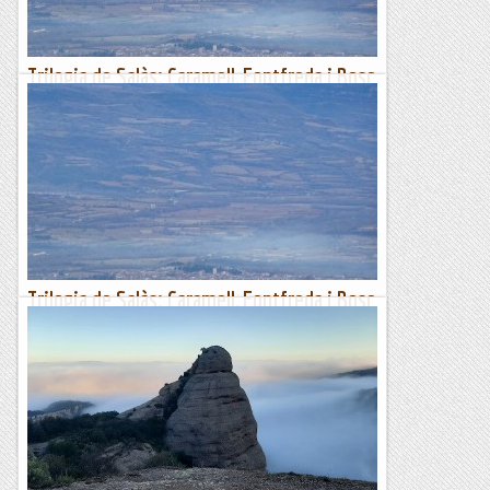
Trilogia de Salàs: Caramell, Fontfreda i Bosc
de Salàs
Clàssica de la zona de Salàs (24 km, 1150 m+) que aquesta
vegada ascendim salvatgement per la Serra de les Farigoles
(quines rampes!); passem per sota del Pui de...
Pass@muntanyes
Trilogia de Salàs: Caramell, Fontfreda i Bosc
de Salàs
Clàssica de la zona de Salàs (24 km, 1150 m+) que aquesta
vegada ascendim salvatgement per la Serra de les Farigoles
(quines rampes!); passem per sota del Pui de...
Passamuntanyes