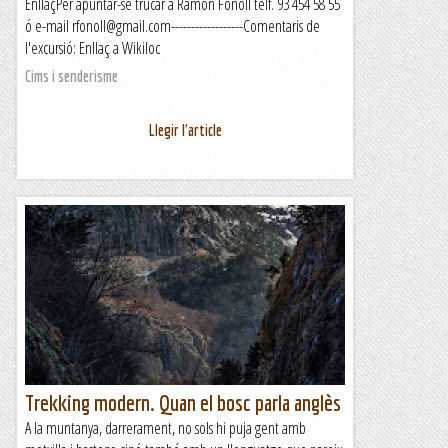
EnllaçPer apuntar-se trucar a Ramon Fonoll telf. 93 454 58 55
ó e-mail rfonoll@gmail.com------------------Comentaris de
l'excursió: Enllaç a Wikiloc
Cims i senderisme
Llegir l'article
Trekking modern. Quan el bosc parla anglès
A la muntanya, darrerament, no sols hi puja gent amb