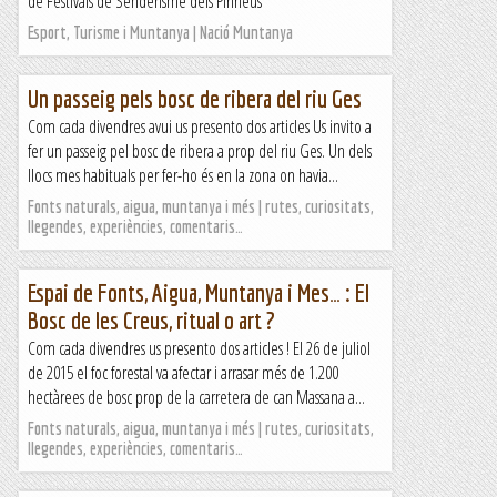
de Festivals de Senderisme dels Pirineus
Esport, Turisme i Muntanya | Nació Muntanya
Un passeig pels bosc de ribera del riu Ges
Com cada divendres avui us presento dos articles Us invito a
fer un passeig pel bosc de ribera a prop del riu Ges. Un dels
llocs mes habituals per fer-ho és en la zona on havia...
Fonts naturals, aigua, muntanya i més | rutes, curiositats,
llegendes, experiències, comentaris…
Espai de Fonts, Aigua, Muntanya i Mes… : El
Bosc de les Creus, ritual o art ?
Com cada divendres us presento dos articles ! El 26 de juliol
de 2015 el foc forestal va afectar i arrasar més de 1.200
hectàrees de bosc prop de la carretera de can Massana a...
Fonts naturals, aigua, muntanya i més | rutes, curiositats,
llegendes, experiències, comentaris…