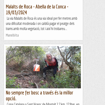
Malalts de Roca - Abella de la Conca -
19/03/2024
La via Malalts de Roca és una via ideal per fer metres amb
una dificultat moderada i on caldrà pagar el peatge dels
trams amb molta vegetació, tot i així hi trobareu...
Manel&Ita
No sempre fer bosc a través és la millor
opció.
Copa Catalana a Sant Vicenç de Montalt 2,7 km. 17 fites, en