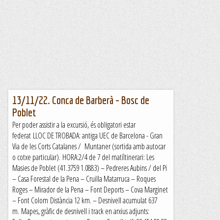
13/11/22. Conca de Barberà – Bosc de
Poblet
Per poder assistir a la excursió, és obligatori estar
federat LLOC DE TROBADA: antiga UEC de Barcelona - Gran
Via de les Corts Catalanes / Muntaner (sortida amb autocar
o cotxe particular). HORA:2/4 de 7 del matíItinerari: Les
Masies de Poblet (41.3759 1.0883) – Pedreres Aubins / del Pi
– Casa Forestal de la Pena – Cruilla Matarruca – Roques
Roges – Mirador de la Pena – Font Deports – Cova Marginet
– Font Colom Distància 12 km. – Desnivell acumulat 637
m. Mapes, gràfic de desnivell i track en arxius adjunts: