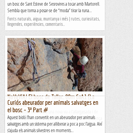
un bosc de Sant Esteve de Sesrovires a tocar amb Martorell.
Sembla que torna a posar-se de “moda” tirar la runa...
Fonts naturals, aigua, muntanya i més | rutes, curiositats,
llegendes, experiències, comentaris…
NoVaViA! El bosc de Tallac, 80m 6aA1 (La
Curiós abeurador per animals salvatges en
Coma i la Pedra)
el bosc – 3ª Part #
***Enllestim l'obertura d'una nova via a l'allargassada i de
Aquest bidó l’han convertit en un abeurador per animals
racó idíl·lic paret de la Mitja Lluna. La Bosc de Tallac comença
salvatges amb un sistema per alliberar a poc a poc l’aigua. Així
uns 60m a l'esquerra de la Cuqui antifa,...
s’ajuda els animals silvestres en moments...