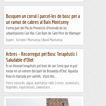
Busquen un corral i parcel·les de bosc per a
un ramat de cabres al Baix Montseny
Forma part del Pla de Prevenció d'Incendis de les
urbanitzacions Can Vila i Can Ram de Sant Pere de Vilamajor
Esport, Turisme i Muntanya | Nació Muntanya
Arbres – Recorregut pel Bosc Terapèutic i
Saludable d’Olot
És un itinerari terapèutic pel bosc de can Serra que es pot
iniciar en un extrem del barri de Bonavista d’Olot. Aquesta
Ruta és marcada per cartells, d’uns dos...
Fonts naturals, aigua, muntanya i més | rutes, curiositats,
llegendes, experiències, comentaris…