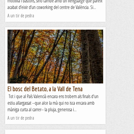
motxilla i bastons, sinó també amb un llenguatge que pareix
acabat d’eixir d’un coworking del centre de València. Si...
A un tir de pedra
El bosc del Betato, a la Vall de Tena
Tot i que al País Valencià encara ens trobem als finals d'un
estiu allargassat --que alce la mà qui no isca encara amb
màniga curta al carrer-- la pluja, generosa i...
A un tir de pedra