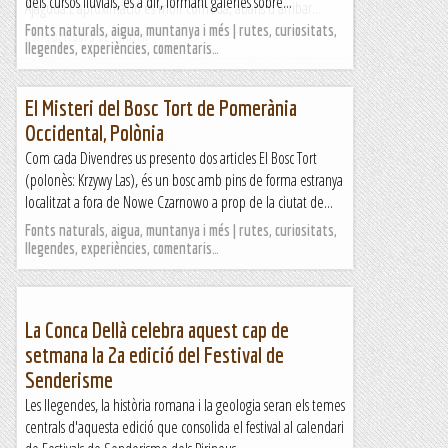
dels cursos fluvials, és a dir, formant galeries sobre...
Ajaguda.L'aproximació és molt còmoda, abans d'arribar...
Fonts naturals, aigua, muntanya i més | rutes, curiositats,
Conqueridors de l'inútil
llegendes, experiències, comentaris…
El Misteri del Bosc Tort de Pomerània
Occidental, Polònia
Com cada Divendres us presento dos articles El Bosc Tort
(polonès: Krzywy Las), és un bosc amb pins de forma estranya
localitzat a fora de Nowe Czarnowo a prop de la ciutat de...
Fonts naturals, aigua, muntanya i més | rutes, curiositats,
llegendes, experiències, comentaris…
La Conca Dellà celebra aquest cap de
setmana la 2a edició del Festival de
Senderisme
Les llegendes, la història romana i la geologia seran els temes
centrals d'aquesta edició que consolida el festival al calendari