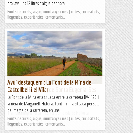
brollava uns 12 litres d’aigua per hora....
Fonts naturals, aigua, muntanya i més | rutes, curiositats,
llegendes, experiències, comentaris…
Avui destaquem : La Font de la Mina de
El Pla del Buc, Puig de Santa Eugenia, Ses
Castellbell i el Vilar
Coves
La Font de la Mina esta situada entre la carretera BV-1123 i
la riera de Marganell. Historia: Font – mina situada per sota
del marge de la carretera, en una...
TrailRunningMallorca – Correr por la isla de Mallorca
Fonts naturals, aigua, muntanya i més | rutes, curiositats,
llegendes, experiències, comentaris…