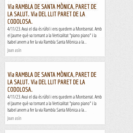
11-11-2023MontserratCollbatóTorrent de Santa CaterinaLa
Via RAMBLA DE SANTA MÒNICA, PARET DE
Cova GranVia: Rambla Santa MònicaRessenya del Joan Asín
LA SALUT. Via DEL LLIT PARET DE LA
(amb el seu permís)Dissabte de bona temperatura,
CODOLOSA.
pronòstic...
4/11/23. Avui el dia és rúfol i ens quedem a Montserrat. Amb
Blog del Guillem
el Jaume què va tornant a la Verticalitat "piano piano" i la
Isabel anem a fer la via Rambla Santa Mònica a la...
Joan asín
Via RAMBLA DE SANTA MÒNICA, PARET DE
LA SALUT. Via DEL LLIT PARET DE LA
CODOLOSA.
4/11/23. Avui el dia és rúfol i ens quedem a Montserrat. Amb
el Jaume què va tornant a la Verticalitat "piano piano" i la
Isabel anem a fer la via Rambla Santa Mònica a la...
Joan asín