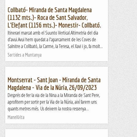
Collbató- Miranda de Santa Magdalena
(1132 mts.)- Roca de Sant Salvador,
L'Elefant (1156 mts.)- Monestir- Collbató.
Itinerari marcat amb el Suunto Vertical.Altimetria del dia
d'avui.Avui hem quedat a l'aparcament de les Coves de
Salnitre a Collbató, la Carme, la Teresa, el Xavi i jo, fa molt...
Sortides a Muntanya
Montserrat - Sant Joan - Miranda de Santa
Magdalena - Via de la Núria, 26/09/2023
Després de fer la via de la Nina a la Miranda de Sant Pere,
aprofitem per sortir per la Via de la Núria, així farem uns
quants metres més. Us deixem la nostra ressenya...
Manel&Ita