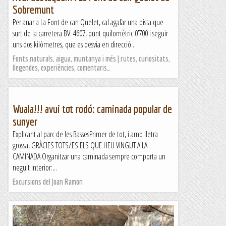
Sobremunt
Per anar a La Font de can Quelet, cal agafar una pista que
surt de la carretera BV. 4607, punt quilomètric 0’700 i seguir
uns dos kilòmetres, que es desvia en direcció...
Fonts naturals, aigua, muntanya i més | rutes, curiositats,
llegendes, experiències, comentaris…
Wuala!!! avui tot rodó: caminada popular de
sunyer
Explicant al parc de les BassesPrimer de tot, i amb lletra
grossa, GRÀCIES TOTS/ES ELS QUE HEU VINGUT A LA
CAMINADA.Organitzar una caminada sempre comporta un
neguit interior:...
Excursions del Joan Ramon