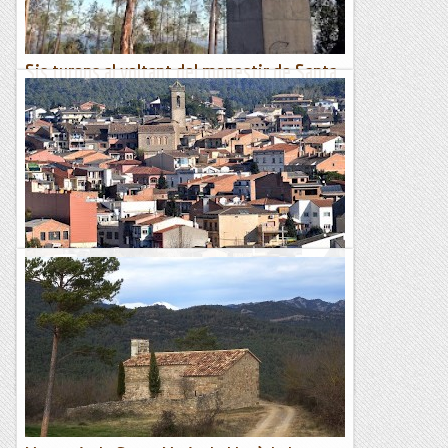
Sis turons al voltant del monestir de Santa
Maria de Roca-Rossa (460 m)
Dissabte 3 de febrer de 2024MatinalHora de sortida: Vuit del
matí. Ubicació: Comarca del Maresme. Temps aproximat: 3
h 15 min (8,4 km) Desnivell: 280 m...
Maifemcim.cat
Les fonts de navarcles.
Descripció de la ruta; el recorregut de les Fonts, és un
itinerari circular que permet recórrer les més importants de
la rodalia de Navarcles, la majoria datades de finals...
Esgarrapacrestes