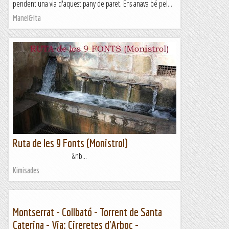
pendent una via d'aquest pany de paret. Ens anava bé pel...
Manel&Ita
Ruta de les 9 Fonts (Monistrol)
&nb...
Kimisades
Montserrat - Collbató - Torrent de Santa
Caterina - Via: Cireretes d'Arboç -