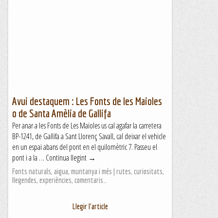
Avui destaquem : Les Fonts de les Maioles
o de Santa Amèlia de Gallifa
Per anar a les Fonts de Les Maioles us cal agafar la carretera
BP-1241, de Gallifa a Sant Llorenç Savall, cal deixar el vehicle
en un espai abans del pont en el quilomètric 7. Passeu el
pont i a la … Continua llegint →
Fonts naturals, aigua, muntanya i més | rutes, curiositats,
llegendes, experiències, comentaris…
Llegir l'article