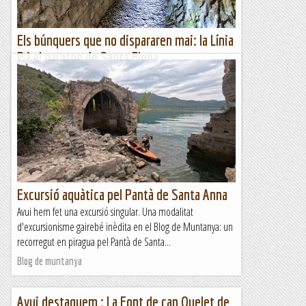
Els búnquers que no dispararen mai: la Línia
P i el paratge de Santa Elena
—Ets comunista?—No, soc antifeixista.—Des de quan?—
Des que vaig entendre el feixisme.Això va escriure Ernest
Hemingway a "Per qui toquen les campanes". Hui fa 126
anys...
A un tir de pedra
Excursió aquàtica pel Pantà de Santa Anna
Avui hem fet una excursió singular. Una modalitat
d'excursionisme gairebé inèdita en el Blog de Muntanya: un
recorregut en piragua pel Pantà de Santa...
Blog de muntanya
Avui destaquem : La Font de can Quelet de