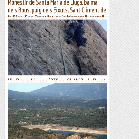
Monestir de Santa Maria de Lluçà, balma
dels Bous, puig dels Eixuts, Sant Climent de
la Riba, Roc Espatllat, puig Martorell, castell
de Lluçà i ermita de Sant Vicenç
Lluçà, Balma dels Bous, puig dels Eixuts, Sant Climent de la
Riba, roc Espatllat, Puig Martorell i Castell de LluçàLluçà,
Balma dels Bous, puig dels Eixuts, Sant Climent...
Muntanya
Via Pax vobiscum (230 m. 6b/A1) a la Paret
de Santa Cecília (Montserrat)
Escalada dificultosa, més del que pugui semblar quan donem
un primer cop d'ull a la ressenya (en algun punt s'ha de
pujar el grau, que és obligat). L'itinerari va enllaçant...
Classic climber