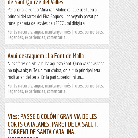
de Sant Quirze del Vallès
Per anar a la Font o Mina can Molins cal que us situeu al
principi del carrer del Pica-Soques, una vegada passat pel
túnel per sota de les vies dels FFCC., cal dirigiu a...
Fonts naturals, aigua, muntanya i més | rutes, curiositats,
llegendes, experiències, comentaris…
Avui destaquem : La Font de Malla
A les afores de Malla hi ha aquesta Font. Quan va ser visitada
no rajava aigua. Te un mur d’obra, on el tub principal esta
molt arran del terra. En la part superior hi un...
Fonts naturals, aigua, muntanya i més | rutes, curiositats,
llegendes, experiències, comentaris…
Vies: PASSEIG COLÓN i GRAN VIA DE LES
CORTS CATALANES. PARET DE LA SALUT.
TORRENT DE SANTA CATALINA.