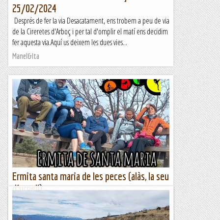
25/02/2024
Després de fer la via Desacatament, ens trobem a peu de via
de la Cireretes d'Arboç i per tal d'omplir el matí ens decidim
fer aquesta via.Aquí us deixem les dues vies...
Manel&Ita
Ermita santa maria de les peces (alàs, la seu
d´urgell)
Aprofitant la nostra estada aquest cap de SEtmana a la
població de Arfa, aprofitem el Diumenge matí per ...fer