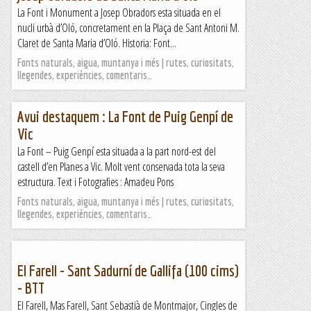
La Font i Monument a Josep Obradors esta situada en el
nucli urbà d’Oló, concretament en la Plaça de Sant Antoni M.
Claret de Santa Maria d’Oló. Historia: Font...
Fonts naturals, aigua, muntanya i més | rutes, curiositats,
llegendes, experiències, comentaris…
Avui destaquem : La Font de Puig Genpí de
Vic
La Font – Puig Genpí esta situada a la part nord-est del
castell d’en Planes a Vic. Molt vent conservada tota la seva
estructura. Text i Fotografies : Amadeu Pons
Fonts naturals, aigua, muntanya i més | rutes, curiositats,
llegendes, experiències, comentaris…
El Farell - Sant Sadurní de Gallifa (100 cims)
- BTT
El Farell, Mas Farell, Sant Sebastià de Montmajor, Cingles de