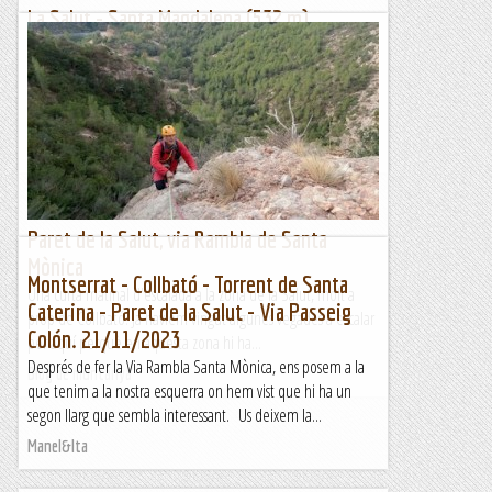
La Salut - Santa Magdalena (532 m)
Dimecres 6 de desembre de 2023 (26 anys de
maifemcim)Hora de sortida: Set del matí. Ubicació:
Comarca de l’Alt Empordà. Temps aproximat: 4 h (10,2
km) ...
Maifemcim.cat
Paret de la Salut, via Rambla de Santa
Mònica
Montserrat - Collbató - Torrent de Santa
Una curta matinal d'escalada a la zona de la Salut, molt a
Caterina - Paret de la Salut - Via Passeig
prop de Collbató. Ja havíem vingut algunes vegades a escalar
Colón. 21/11/2023
per aquí perquè en aquesta zona hi ha...
Després de fer la Via Rambla Santa Mònica, ens posem a la
Blog de muntanya
que tenim a la nostra esquerra on hem vist que hi ha un
segon llarg que sembla interessant. Us deixem la...
Manel&Ita