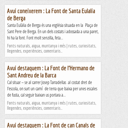
Avui coneixerem : La Font de Santa Eulalia
de Berga
Santa Eulàlia de Berga és una església situada en la Plaça de
Sant Pere de Berga. En un dels costats i adossada a una paret,
hi ha la font. Font molt senzilla, feta...
Fonts naturals, aigua, muntanya i més | rutes, curiositats,
llegendes, experiències, comentaris…
Avui destaquem : La Font de l’Hermano de
Sant Andreu de la Barca
Cal situar – se al carrer Josep Tarradellas al costat dret de
l’escola, on surt un camí de terra que baixa per unes escales
de fusta, cal seguir baixan us portara a...
Fonts naturals, aigua, muntanya i més | rutes, curiositats,
llegendes, experiències, comentaris…
Avui destaquem : La Font de can Canals de