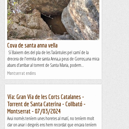
Cova de santa anna vella
Sí Baixem des del pla de les Taràntules pel camí de la
drecera de l'ermita de santa Anna,a peus de Gorros,una mica
abans d'arribar al torrent de Santa Maria, podem...
Montserrat endins
Via: Gran Via de les Corts Catalanes -
Torrent de Santa Caterina - Collbató -
Montserrat - 07/03/2024
Avui només teníem unes horetes al matí, no teníem molt
clar on anar i després ens hem recordat que encara teníem