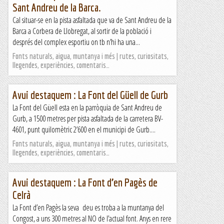
Sant Andreu de la Barca.
Cal situar-se en la pista asfaltada que va de Sant Andreu de la
Barca a Corbera de Llobregat, al sortir de la població i
després del complex esportiu on tb n’hi ha una...
Fonts naturals, aigua, muntanya i més | rutes, curiositats,
llegendes, experiències, comentaris…
Avui destaquem : La Font del Güell de Gurb
La Font del Güell esta en la parròquia de Sant Andreu de
Gurb, a 1500 metres per pista asfaltada de la carretera BV-
4601, punt quilomètric 2’600 en el municipi de Gurb....
Fonts naturals, aigua, muntanya i més | rutes, curiositats,
llegendes, experiències, comentaris…
Avui destaquem : La Font d’en Pagès de
Celrà
La Font d’en Pagès la seva deu es troba a la muntanya del
Congost, a uns 300 metres al NO de l’actual font. Anys en rere