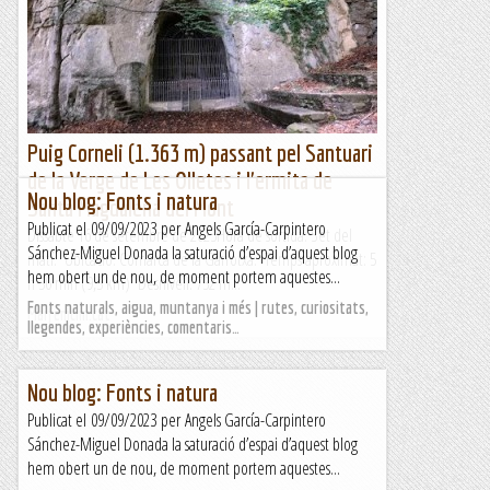
Puig Corneli (1.363 m) passant pel Santuari
de la Verge de Les Olletes i l'ermita de
Nou blog: Fonts i natura
Santa Magdalena del Mont
Publicat el 09/09/2023 per Angels García-Carpintero
Dissabte 16 de setembre de 2023Hora de sortida: Set del
Sánchez-Miguel Donada la saturació d’espai d’aquest blog
matí. Ubicació: Comarca de la Garrotxa. Temps aproximat: 5
hem obert un de nou, de moment portem aquestes...
h 30 min (9,3 km) Desnivell: 732 m...
Fonts naturals, aigua, muntanya i més | rutes, curiositats,
Maifemcim.cat
llegendes, experiències, comentaris…
Nou blog: Fonts i natura
Publicat el 09/09/2023 per Angels García-Carpintero
Sánchez-Miguel Donada la saturació d’espai d’aquest blog
hem obert un de nou, de moment portem aquestes...