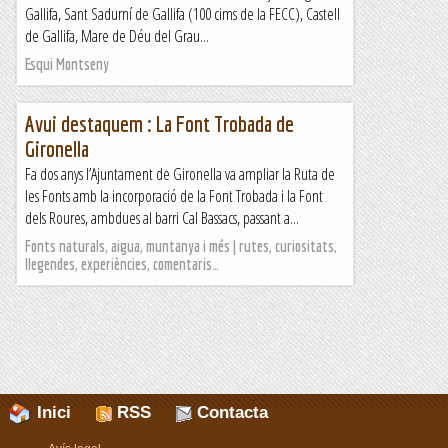
Gallifa, Sant Sadurní de Gallifa (100 cims de la FECC), Castell
de Gallifa, Mare de Déu del Grau...
Esqui Montseny
Avui destaquem : La Font Trobada de
Gironella
Fa dos anys l’Ajuntament de Gironella va ampliar la Ruta de
les Fonts amb la incorporació de la Font Trobada i la Font
dels Roures, ambdues al barri Cal Bassacs, passant a...
Fonts naturals, aigua, muntanya i més | rutes, curiositats,
llegendes, experiències, comentaris…
Inici
RSS
Contacta