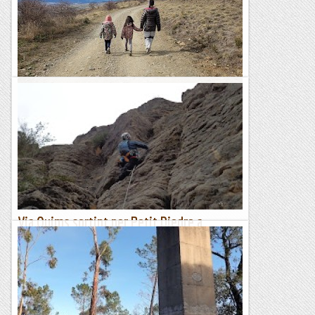
aquesta curteta excursió sortint del Cementeri de la
població...
El món de la ferrata i la escalada
Font-romeu i santa maria de bell-lloc
Seguim amb un febrer sec, amb poca pluja i poques
nevades. Un gran misteri, més enllà dels canons de neu, és
com s'ho fa Font-Romeu per tenir neu a pistes orientades a...
Relats de muntanya
Via Quims sortint per Petit Diedre a
l'Ermita de Santa Brígida.
Tenim un dia ben rufol i ens decidim per visitar aquest bonic
i bucòlic reconet de món.La via es una combinació ben
trempada i ens serveix per veure com les gasten per...
Les altres vies...