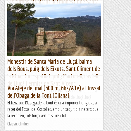
Sis turons al voltant del monestir de Santa
Maria de Roca-Rossa (460 m)
Dissabte 3 de febrer de 2024MatinalHora de sortida: Vuit del
matí. Ubicació: Comarca del Maresme. Temps aproximat: 3
h 15 min (8,4 km) Desnivell: 280 m...
Maifemcim.cat
Monestir de Santa Maria de Lluçà, balma
dels Bous, puig dels Eixuts, Sant Climent de
la Riba, Roc Espatllat, puig Martorell, castell
de Lluçà i ermita de Sant Vicenç
Via Aleje del mal (300 m. 6b+/A1e) al Tossal
Lluçà, Balma dels Bous, puig dels Eixuts, Sant Climent de la
de l'Obaga de la Font (Oliana)
Riba, roc Espatllat, Puig Martorell i Castell de LluçàLluçà,
El Tossal de l'Obaga de la Font és una imponent cinglera, a
Balma dels Bous, puig dels Eixuts, Sant Climent...
recer del Tossal del Coscollet, amb un seguit d'itineraris que
Muntanya
la recorren, tots força verticals, fins i tot...
Classic climber