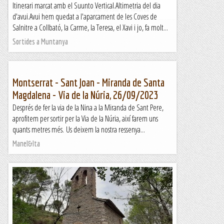
Itinerari marcat amb el Suunto Vertical.Altimetria del dia
TrailRunningMallorca – Correr por la isla de Mallorca
d'avui.Avui hem quedat a l'aparcament de les Coves de
Salnitre a Collbató, la Carme, la Teresa, el Xavi i jo, fa molt...
Sortides a Muntanya
Montserrat - Sant Joan - Miranda de Santa
Magdalena - Via de la Núria, 26/09/2023
Després de fer la via de la Nina a la Miranda de Sant Pere,
aprofitem per sortir per la Via de la Núria, així farem uns
quants metres més. Us deixem la nostra ressenya...
Manel&Ita