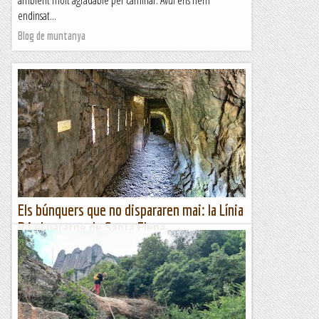
ambient molt agradable per caminar. Avui ens hem
endinsat...
Blog de muntanya
Els búnquers que no dispararen mai: la Línia
P i el paratge de Santa Elena
—Ets comunista?—No, soc antifeixista.—Des de quan?—
Des que vaig entendre el feixisme.Això va escriure Ernest
Hemingway a "Per qui toquen les campanes". Hui fa 126
anys...
A un tir de pedra