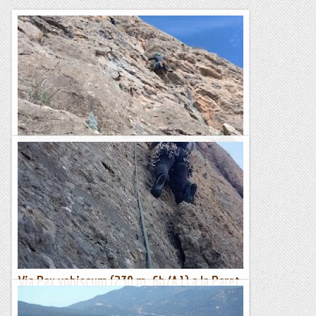
Fissura Oblicua a la Font Freda.
De tota la vida aquesta era la clàssica fàcil de la paret mentre
que l'Esperó del Vent era la clàssica difícil. Sempre he tingut
la sensació de que es repetia més...
Bloc Empotrat
Via Pax vobiscum (230 m. 6b/A1) a la Paret
de Santa Cecília (Montserrat)