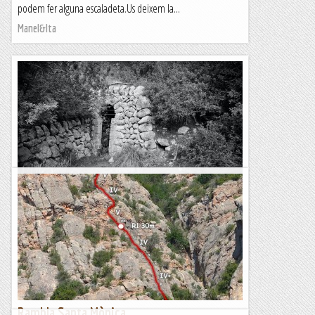
podem fer alguna escaladeta.Us deixem la...
Manel&Ita
Coma de sa Font de s’Ermita, Coma de
s’Hostalet, Golf de Bendinat
TrailRunningMallorca – Correr por la isla de Mallorca
Rambla Santa Mònica