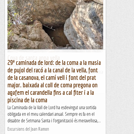
Roques de la Coca, el Montcau, Coll d'Eres i
font de la Guineu
Aparcament de la font de la Guineu, font del Forat, roques
de la Coca, Montcau, Coll d'Eres i font de la...
Muntanya
Cova de santa anna vella
29ª caminada de lord: de la coma a la masia
Sí Baixem des del pla de les Taràntules pel camí de la
de pujol del racó a la canal de la vella, font
drecera de l'ermita de santa Anna,a peus de Gorros,una mica
de la casanova, el camí vell i font del prat
abans d'arribar al torrent de Santa Maria, podem...
major. baixada al coll de coma pregona on
Montserrat endins
agafem el carandella fins a cal fiter i a la
piscina de la coma
La Caminada de la Vall de Lord ha esdevingut una sortida
obligada en el meu calendari anual. Sempre es fa en el
dissabte de Setmana Santa i l’organització és meravellosa,...
Excursions del Joan Ramon