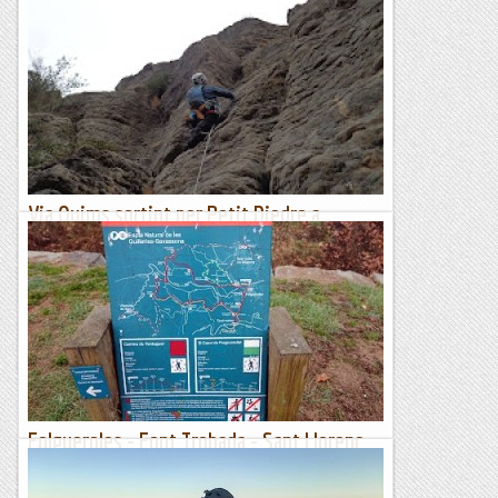
Font-romeu i santa maria de bell-lloc
Seguim amb un febrer sec, amb poca pluja i poques
nevades. Un gran misteri, més enllà dels canons de neu, és
com s'ho fa Font-Romeu per tenir neu a pistes orientades a...
Relats de muntanya
Via Quims sortint per Petit Diedre a
l'Ermita de Santa Brígida.
Tenim un dia ben rufol i ens decidim per visitar aquest bonic
i bucòlic reconet de món.La via es una combinació ben
trempada i ens serveix per veure com les gasten per...
Les altres vies...
Folgueroles - Font Trobada - Sant Llorenç
del Munt - Salt de la Minyona (861 m)
Dissabte 17 de febrer de 2024Hora de sortida: ¾ de set del