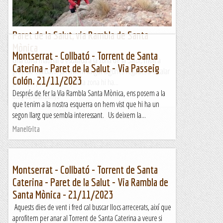
Paret de la Salut, via Rambla de Santa
Mònica
Montserrat - Collbató - Torrent de Santa
Una curta matinal d'escalada a la zona de la Salut, molt a
Caterina - Paret de la Salut - Via Passeig
prop de Collbató. Ja havíem vingut algunes vegades a escalar
Colón. 21/11/2023
per aquí perquè en aquesta zona hi ha...
Després de fer la Via Rambla Santa Mònica, ens posem a la
Blog de muntanya
que tenim a la nostra esquerra on hem vist que hi ha un
segon llarg que sembla interessant. Us deixem la...
Manel&Ita
Montserrat - Collbató - Torrent de Santa
Caterina - Paret de la Salut - Via Rambla de
Santa Mònica - 21/11/2023
Aquests dies de vent i fred cal buscar llocs arrecerats, així que
aprofitem per anar al Torrent de Santa Caterina a veure si