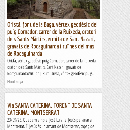
Oristà, font de la Baga, vèrtex geodèsic del
puig Cornador, carrer de la Ruixeda, oratori
dels Sants Màrtirs, ermita de Sant Nazari,
gravats de Rocaguinarda i ruïnes del mas
de Rocaguinarda
Oristà, vèrtex geodèsic puig Cornador, carrer de la Ruixeda,
oratori dels Sants Màrtirs, Sant Nazari i gravats de
RocaguinardaWikiloc | Ruta Oristà, vèrtex geodèsic puig...
Muntanya
Via SANTA CATERINA. TORENT DE SANTA
CATERINA. MONTSERRAT
23/09/23. Quedem amb el José Luis i el Jesús per anar a
Montserrat. El Jesús és un amant de Montserrat, capaç de