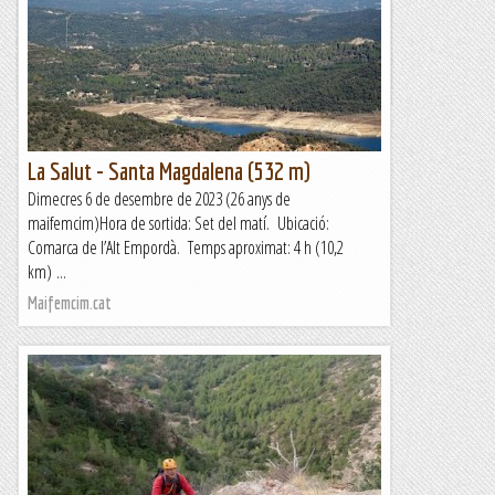
Escalada dificultosa, més del que pugui semblar quan donem
un primer cop d'ull a la ressenya (en algun punt s'ha de
pujar el grau, que és obligat). L'itinerari va enllaçant...
Classic climber
La Salut - Santa Magdalena (532 m)
Dimecres 6 de desembre de 2023 (26 anys de
maifemcim)Hora de sortida: Set del matí. Ubicació:
Comarca de l’Alt Empordà. Temps aproximat: 4 h (10,2
km) ...
Maifemcim.cat