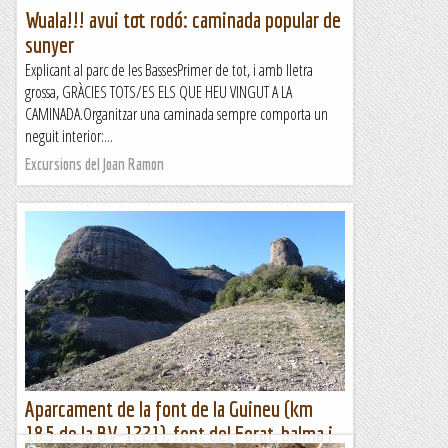
Wuala!!! avui tot rodó: caminada popular de
sunyer
Explicant al parc de les BassesPrimer de tot, i amb lletra
grossa, GRÀCIES TOTS/ES ELS QUE HEU VINGUT A LA
CAMINADA.Organitzar una caminada sempre comporta un
neguit interior:...
Excursions del Joan Ramon
Aparcament de la font de la Guineu (km
18,5 de la BV-1221), font del Forat, balma i