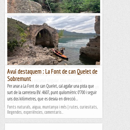
Torrent de la Font de la Llum
Avui hem recorregut una nova canal montserratina, gairebé
inèdita, ja que fa poc temps que ha estat equipada. És una
activitat curta i variada, ideal per fer...
Blog de muntanya
Avui destaquem : La Font de can Quelet de
Excursió aquàtica pel Pantà de Santa Anna
Sobremunt
Avui hem fet una excursió singular. Una modalitat
Per anar a La Font de can Quelet, cal agafar una pista que
d'excursionisme gairebé inèdita en el Blog de Muntanya: un
surt de la carretera BV. 4607, punt quilomètric 0’700 i seguir
recorregut en piragua pel Pantà de Santa...
uns dos kilòmetres, que es desvia en direcció...
Blog de muntanya
Fonts naturals, aigua, muntanya i més | rutes, curiositats,
llegendes, experiències, comentaris…