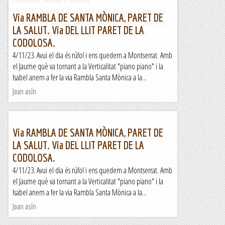
11-11-2023MontserratCollbatóTorrent de Santa CaterinaLa
Via RAMBLA DE SANTA MÒNICA, PARET DE
Cova GranVia: Rambla Santa MònicaRessenya del Joan Asín
LA SALUT. Via DEL LLIT PARET DE LA
(amb el seu permís)Dissabte de bona temperatura,
CODOLOSA.
pronòstic...
4/11/23. Avui el dia és rúfol i ens quedem a Montserrat. Amb
Blog del Guillem
el Jaume què va tornant a la Verticalitat "piano piano" i la
Isabel anem a fer la via Rambla Santa Mònica a la...
Joan asín
Via RAMBLA DE SANTA MÒNICA, PARET DE
LA SALUT. Via DEL LLIT PARET DE LA
CODOLOSA.
4/11/23. Avui el dia és rúfol i ens quedem a Montserrat. Amb
el Jaume què va tornant a la Verticalitat "piano piano" i la
Isabel anem a fer la via Rambla Santa Mònica a la...
Joan asín