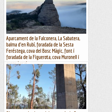
matí. Ubicació: Comarca d’Osona. Temps aproximat: 5 h 15
min (16,3 km) Desnivell: 591 m...
Maifemcim.cat
Aparcament de la Falconera, La Sabatera,
balma d'en Rubí, foradada de la Sesta
Feréstega, cova del Bosc Màgic, font i
foradada de la Figuerota, cova Muronell i
avenc Local
Aparcament Falconera, La Sabatera, balma d'en Rubí, cova
Bosc Màgic, font i foradada de la Figuerota i cova
MuronellAparcament Falconera, La Sabatera, balma d'en
Rubí,...
Muntanya