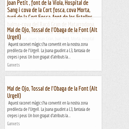
Joan Petit , font de la Viola, Hospital de
Sang i cova de la Cort fosca, cova Morta,
turó de la Cort Fosca, font de les Estelles,
balma-cova del Racó Gran de Matarrodona,
Mal de Ojo, Tossal de l'Obaga de la Font (Alt
cova del Santuari Luni-Solar i turó d
Urgell)
Alzina Sal·lari, coves: Joan Gran, Joan Petit, Morta, Hospital
Aquest raconet màgic s'ha convertit en la nostra zona
Sang, Racó Gran i Santuari Luni-Solar; fonts: Viola i...
predilecta de l'Urgell. La Joana gaudint a L3, fantasia de
Muntanya
crepes i peus Un bon grapat d'atributs la...
Ganxets
Mal de Ojo, Tossal de l'Obaga de la Font (Alt
Urgell)
Aquest raconet màgic s'ha convertit en la nostra zona
predilecta de l'Urgell. La Joana gaudint a L3, fantasia de
crepes i peus Un bon grapat d'atributs la...
Ganxets