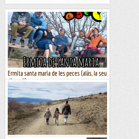
Ermita santa maria de les peces (alàs, la seu
d´urgell)
Aprofitant la nostra estada aquest cap de SEtmana a la
població de Arfa, aprofitem el Diumenge matí per ...fer
aquesta curteta excursió sortint del Cementeri de la
població...
El món de la ferrata i la escalada