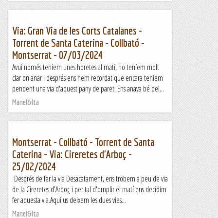
Via: Gran Via de les Corts Catalanes -
Torrent de Santa Caterina - Collbató -
Montserrat - 07/03/2024
Avui només teníem unes horetes al matí, no teníem molt
clar on anar i després ens hem recordat que encara teníem
pendent una via d'aquest pany de paret. Ens anava bé pel...
Manel&Ita
Montserrat - Collbató - Torrent de Santa
Caterina - Via: Cireretes d'Arboç -
25/02/2024
Després de fer la via Desacatament, ens trobem a peu de via
de la Cireretes d'Arboç i per tal d'omplir el matí ens decidim
fer aquesta via.Aquí us deixem les dues vies...
Manel&Ita