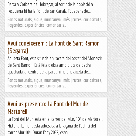
Barca a Corbera de Llobregat, al sortir de la població a
l’esquerra hi ha la Font de can Canals. Tot abans de...
Fonts naturals, aigua, muntanya i més | rutes, curiositats,
llegendes, experiències, comentaris…
Avui coneixerem : La Font de Sant Ramon
(Segarra)
Aquesta Font, esta situada en l’acera del costat del Monestir
de Sant Ramon. Està feta d’obra amb blocs de pedra
quadrada, al centre de la paret hi ha una aixeta de...
Fonts naturals, aigua, muntanya i més | rutes, curiositats,
llegendes, experiències, comentaris…
Avui us presento: La Font del Mur de
Martorell
La Font del Mur esta en el carrer del Mur, 104 de Martorell.
Historia: La Font esta adossada a la façana de l’edifici del
carrer Mur 104. Duran l’any 2022, es va...