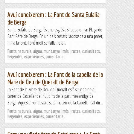
Avui coneixerem : La Font de Santa Eulalia
de Berga
Santa Eulàlia de Berga és una església situada en la Plaça de
Sant Pere de Berga. En un dels costats i adossada a una paret,
hi ha la font. Font molt senzilla, feta...
Fonts naturals, aigua, muntanya i més | rutes, curiositats,
llegendes, experiències, comentaris…
Avui coneixerem : La Font de la capella de la
Mare de Deu de Queralt de Berga
La Font de la Mare de Deu de Queralt està situada en el
carrer de Castellar del riu, dins de la part mes antiga de
Berga. Aquesta Font esta a sota mateix de la Capella. Cal dir...
Fonts naturals, aigua, muntanya i més | rutes, curiositats,
llegendes, experiències, comentaris…