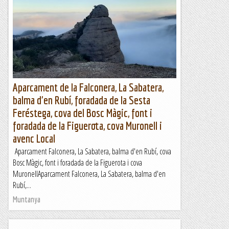
Dissabte 17 de febrer de 2024Hora de sortida: ¾ de set del
matí. Ubicació: Comarca d’Osona. Temps aproximat: 5 h 15
min (16,3 km) Desnivell: 591 m...
Maifemcim.cat
Aparcament de la Falconera, La Sabatera,
balma d'en Rubí, foradada de la Sesta
Feréstega, cova del Bosc Màgic, font i
foradada de la Figuerota, cova Muronell i
avenc Local
Aparcament Falconera, La Sabatera, balma d'en Rubí, cova
Bosc Màgic, font i foradada de la Figuerota i cova
MuronellAparcament Falconera, La Sabatera, balma d'en
Rubí,...
Muntanya