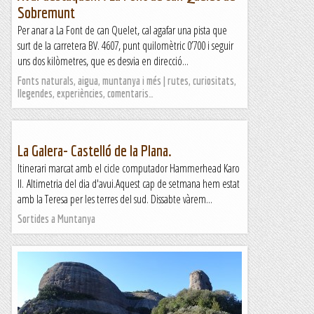
Sobremunt
Per anar a La Font de can Quelet, cal agafar una pista que
surt de la carretera BV. 4607, punt quilomètric 0’700 i seguir
uns dos kilòmetres, que es desvia en direcció...
Fonts naturals, aigua, muntanya i més | rutes, curiositats,
llegendes, experiències, comentaris…
La Galera- Castelló de la Plana.
Itinerari marcat amb el cicle computador Hammerhead Karo
II. Altimetria del dia d'avui.Aquest cap de setmana hem estat
amb la Teresa per les terres del sud. Dissabte vàrem...
Sortides a Muntanya