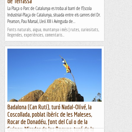
de Terrassa
La Plaça o Parc de Catalunya es troba al barri de l’Escola
Industrial-Plaça de Catalunya, situada entre els carrers del Dr.
Pearson, Pau Marsal, Lleó XIII i Avinguda de...
Fonts naturals, aigua, muntanya i més | rutes, curiositats,
llegendes, experiències, comentaris…
Badalona (Can Ruti), turó Nadal-Olivé, la
Coscollada, poblat ibèric de les Maleses,
Rocar de Donadéu, font del Cul o de la
Guineu, Mirador de les Roques, turó de la