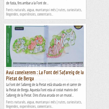
de fusta, fins arribar a la Font de...
Muntanya
Fonts naturals, aigua, muntanya i més | rutes, curiositats,
llegendes, experiències, comentaris…
Avui coneixerem : La Font del Safareig de la
Esportiva Font Negra
Pietat de Berga
06-09-2023 Berga La Font Negra EsportivaSí, si heu llegit bé ...
La Font del Safareig de la Pietat està situada en el carrer de
"Esportiva", no sé com a succeït i Jo ja em veia fent alguna
la Pietat de Berga. Aquesta Font esta al costat mateix del
coseta per les alçades i de sobte el...
Safareig de la Pietat. Dins d’una arcada on un mural...
Blog del Guillem 2
Fonts naturals, aigua, muntanya i més | rutes, curiositats,
llegendes, experiències, comentaris…