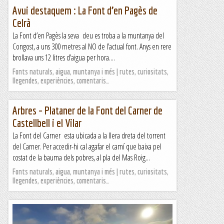
Avui destaquem : La Font d’en Pagès de
Celrà
La Font d’en Pagès la seva deu es troba a la muntanya del
Congost, a uns 300 metres al NO de l’actual font. Anys en rere
brollava uns 12 litres d’aigua per hora....
Fonts naturals, aigua, muntanya i més | rutes, curiositats,
llegendes, experiències, comentaris…
Arbres – Plataner de la Font del Carner de
Castellbell i el Vilar
La Font del Carner esta ubicada a la llera dreta del torrent
del Carner. Per accedir-hi cal agafar el camí que baixa pel
costat de la bauma dels pobres, al pla del Mas Roig...
Fonts naturals, aigua, muntanya i més | rutes, curiositats,
llegendes, experiències, comentaris…