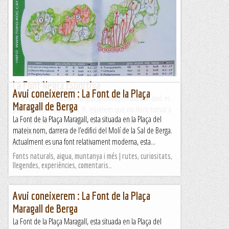
Oristà, vèrtex geodèsic puig Cornador, carrer de la Ruixeda,
oratori dels Sants Màrtirs, Sant Nazari i gravats de
RocaguinardaWikiloc | Ruta Oristà, vèrtex geodèsic puig...
Muntanya
La Font Negra Esportiva
Avui coneixerem : La Font de la Plaça
14-09-2023BergaLa Font NegraEsportivaSembla que això es
Maragall de Berga
pot convertir en un hàbit !!!, esperem que no.Hem tornat a
La Font de la Plaça Maragall, esta situada en la Plaça del
fer "esportiva" ho poso entre cometes perquè ens
mateix nom, darrera de l’edifici del Molí de la Sal de Berga.
dediquem...
Actualment es una font relativament moderna, esta...
Blog del Guillem 2
Fonts naturals, aigua, muntanya i més | rutes, curiositats,
llegendes, experiències, comentaris…
Avui coneixerem : La Font de la Plaça
Maragall de Berga
La Font de la Plaça Maragall, esta situada en la Plaça del