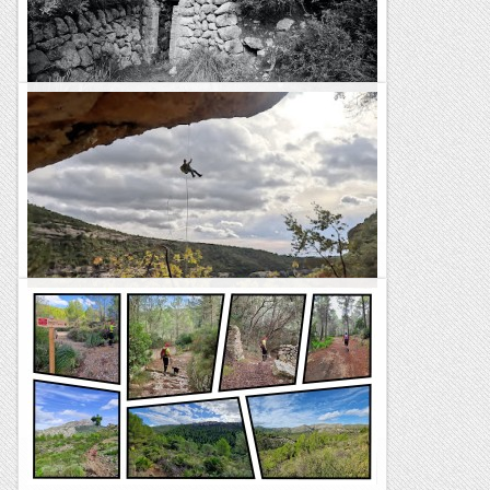
la sensació de que es repetia més...
Bloc Empotrat
Coma de sa Font de s’Ermita, Coma de
s’Hostalet, Golf de Bendinat
TrailRunningMallorca – Correr por la isla de Mallorca
Barranc de la Font de l'Atzuc
Avui hem recorregut un barranc per una zona poc habitual,
la Serra de Comiols. El barranc de la Font de l'Atzuc és curt
però molt interesant per l'entorn i pel...
Blog de muntanya