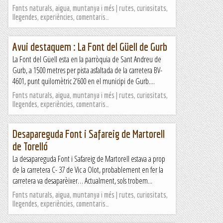
Fonts naturals, aigua, muntanya i més | rutes, curiositats,
llegendes, experiències, comentaris…
Avui destaquem : La Font del Güell de Gurb
La Font del Güell esta en la parròquia de Sant Andreu de
Gurb, a 1500 metres per pista asfaltada de la carretera BV-
4601, punt quilomètric 2’600 en el municipi de Gurb....
Fonts naturals, aigua, muntanya i més | rutes, curiositats,
llegendes, experiències, comentaris…
Desapareguda Font i Safareig de Martorell
de Torelló
La desapareguda Font i Safareig de Martorell estava a prop
de la carretera C- 37 de Vic a Olot, probablement en fer la
carretera va desaparèixer… Actualment, sols trobem...
Fonts naturals, aigua, muntanya i més | rutes, curiositats,
llegendes, experiències, comentaris…