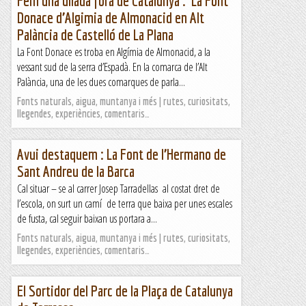
Fem una ullada fora de Catalunya : La Font
Donace d’Algimia de Almonacid en Alt
Palància de Castelló de La Plana
La Font Donace es troba en Algímia de Almonacid, a la
vessant sud de la serra d’Espadà. En la comarca de l’Alt
Palància, una de les dues comarques de parla...
Fonts naturals, aigua, muntanya i més | rutes, curiositats,
llegendes, experiències, comentaris…
Avui destaquem : La Font de l’Hermano de
Sant Andreu de la Barca
Cal situar – se al carrer Josep Tarradellas al costat dret de
l’escola, on surt un camí de terra que baixa per unes escales
de fusta, cal seguir baixan us portara a...
Fonts naturals, aigua, muntanya i més | rutes, curiositats,
llegendes, experiències, comentaris…
El Sortidor del Parc de la Plaça de Catalunya