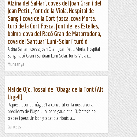
Alzina del Sal·lari, coves del Joan Gran i del
Joan Petit , font de la Viola, Hospital de
Sang i cova de la Cort fosca, cova Morta,
turó de la Cort Fosca, font de les Estelles,
balma-cova del Racó Gran de Matarrodona,
cova del Santuari Luni-Solar i turó d
Alzina Sal·lari, coves: Joan Gran, Joan Petit, Morta, Hospital
Sang, Racó Gran i Santuari Luni-Solar; fonts: Viola i...
Muntanya
Mal de Ojo, Tossal de l'Obaga de la Font (Alt
Urgell)
Aquest raconet màgic s'ha convertit en la nostra zona
predilecta de l'Urgell. La Joana gaudint a L3, fantasia de
crepes i peus Un bon grapat d'atributs la...
Ganxets