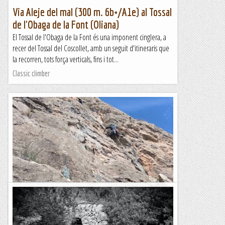
Via Aleje del mal (300 m. 6b+/A1e) al Tossal
de l'Obaga de la Font (Oliana)
El Tossal de l'Obaga de la Font és una imponent cinglera, a
recer del Tossal del Coscollet, amb un seguit d'itineraris que
la recorren, tots força verticals, fins i tot...
Classic climber
Fissura Oblicua a la Font Freda.
De tota la vida aquesta era la clàssica fàcil de la paret mentre
que l'Esperó del Vent era la clàssica difícil. Sempre he tingut