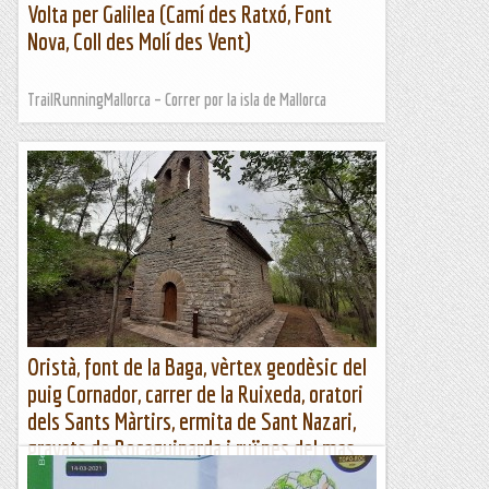
Volta per Galilea (Camí des Ratxó, Font
Nova, Coll des Molí des Vent)
TrailRunningMallorca – Correr por la isla de Mallorca
Oristà, font de la Baga, vèrtex geodèsic del
puig Cornador, carrer de la Ruixeda, oratori
dels Sants Màrtirs, ermita de Sant Nazari,
gravats de Rocaguinarda i ruïnes del mas
de Rocaguinarda