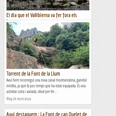
El dia que el Vallibierna va fer fora els
humans
La nevada ha esta discreta però implacable. De les que
treballen en silenci, amb una eficàcia admirable, amb la
mala intenció d’emblanquir el món com qui passa un drap
per...
A un tir de pedra
Torrent de la Font de la Llum
Avui hem recorregut una nova canal montserratina, gairebé
inèdita, ja que fa poc temps que ha estat equipada. És una
activitat curta i variada, ideal per fer...
Blog de muntanya
Avui destaquem : La Font de can Quelet de