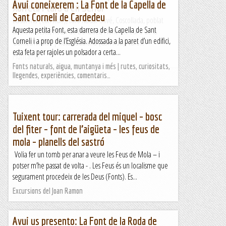
Avui coneixerem : La Font de la Capella de
Xorreta i turó d'en Seriol
Sant Corneli de Cardedeu
Badalona (Can Ruti), turó Nadal-Olivé, Coscollada, poblat
Aquesta petita Font, esta darrera de la Capella de Sant
ibèric Maleses, Rocar de Donadéu i font del Cul o de la
Corneli i a prop de l’Església. Adossada a la paret d’un edifici,
GuineuWikiloc | Ruta Badalona (Can Ruti), turó...
esta feta per rajoles un polsador a certa...
Muntanya
Fonts naturals, aigua, muntanya i més | rutes, curiositats,
llegendes, experiències, comentaris…
Tuixent tour: carrerada del miquel – bosc
del fiter – font de l’aigüeta – les feus de
mola – planells del sastró
Volia fer un tomb per anar a veure les Feus de Mola – i
potser m’he passat de volta - . Les Feus és un localisme que
segurament procedeix de les Deus (Fonts). Es...
Excursions del Joan Ramon
Avui us presento: La Font de la Roda de