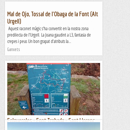
Mal de Ojo, Tossal de l'Obaga de la Font (Alt
Urgell)
Aquest raconet màgic s'ha convertit en la nostra zona
predilecta de l'Urgell. La Joana gaudint a L3, fantasia de
crepes i peus Un bon grapat d'atributs la...
Ganxets
Folgueroles - Font Trobada - Sant Llorenç
del Munt - Salt de la Minyona (861 m)