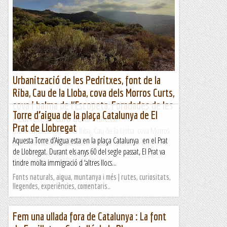
Urbanització de les Pedritxes, font de la
Riba, Cau de la Lloba, cova dels Morros Curts,
cova i balma de l'Escopeta, Foradades de les
Torre d’aigua de la plaça Catalunya de El
Pedritxes i turó de la Moleta
Prat de Llobregat
Urb. Pedritxes, font de la Riba, Cau de la Lloba, cova Morros
Aquesta Torre d’Aigua esta en la plaça Catalunya en el Prat
Curts i de l'Escopeta, foradades de les Pedritxes i la Moleta
de Llobregat. Durant els anys 60 del segle passat, El Prat va
Wikiloc | Ruta Urb. Pedritxes,...
tindre molta immigració d ‘altres llocs...
Muntanya
Fonts naturals, aigua, muntanya i més | rutes, curiositats,
llegendes, experiències, comentaris…
Fem una ullada fora de Catalunya : La font