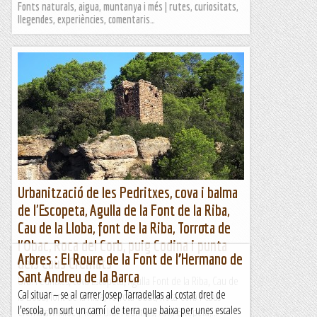
Fonts naturals, aigua, muntanya i més | rutes, curiositats,
llegendes, experiències, comentaris…
Urbanització de les Pedritxes, cova i balma
de l'Escopeta, Agulla de la Font de la Riba,
Cau de la Lloba, font de la Riba, Torrota de
l'Obac, Roca del Corb, puig Codina i punta
Arbres : El Roure de la Font de l’Hermano de
dels Caus Cremats
Sant Andreu de la Barca
Urb. Pedritxes, cova Escopeta, Agulla Font de la Riba, Cau de
Cal situar – se al carrer Josep Tarradellas al costat dret de
la Lloba, font de la Riba, Torrota Obac, Roca Corb i Caus
l’escola, on surt un camí de terra que baixa per unes escales
CrematsWikiloc | Ruta Urb. Pedritxes, cova Escopeta,...