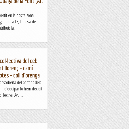
'Obaga de la Font (Alt
ertit en la nostra zona
 gaudint a L3, fantasia de
ributs la...
ol·lectiva del cel:
nt llorenç - camí
otes - coll d'orenga
 descoberta del barranc dels
i i d'equipar-lo hem decidit
·lectiva. Avui...