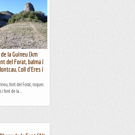
 de la Guineu (km
nt del Forat, balma i
ontcau, Coll d'Eres i
ineu, font del Forat, roques
i font de la...