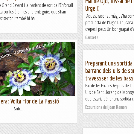
Mal de Ojo, Tossal de l
e Grand Bavard i la variant de sortida l’Enforcall
Urgell)
ta confusió en les diferents guies que s’han
Aquest raconet màgic s'ha conv
st sector i també hi ha...
predilecta de l'Urgell. La Joana
crepes i peus Un bon grapat d'at
Ganxets
Preparant una sortida c
barranc dels ulls de sa
travessser de les bass
Pas de les EscalesDesprés de la
Ulls de Sant Llorenç de Montga
que estaria bé fer una sortida col
era: Volta Flor de La Passió
Excursions del Joan Ramon
b...