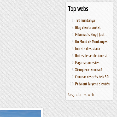
Top webs
Tot muntanya
Blog d'en Groinket
Mikimiau's Blog | Just...
Un Munt de Muntanyes
Indrets d'escalada
Rutes de senderisme al...
Esgarrapacrestes
Xiruquero-Kumbaià
Caminar després dels 50
Pedalant la gent s'entén
Afegeix la teva web