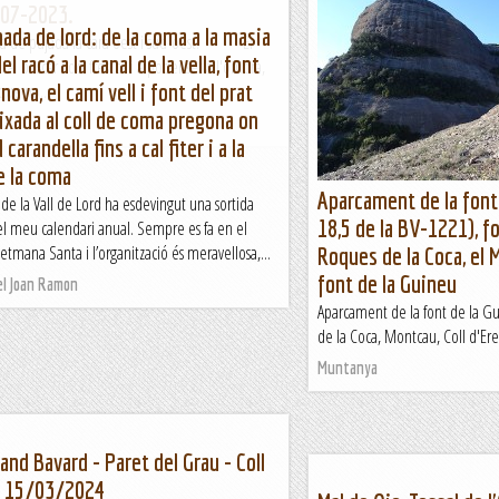
-07-2023.
ada de lord: de la coma a la masia
sta de pujada la cara oest i sud-oest. El
el racó a la canal de la vella, font
cal buscar llocs frescos i a poder ser a l'ombra,
nova, el camí vell i font del prat
que no...
ixada al coll de coma pregona on
2
carandella fins a cal fiter i a la
e la coma
Aparcament de la font
e la Vall de Lord ha esdevingut una sortida
18,5 de la BV-1221), fo
el meu calendari anual. Sempre es fa en el
etmana Santa i l’organització és meravellosa,...
Roques de la Coca, el M
font de la Guineu
el Joan Ramon
Aparcament de la font de la Gu
de la Coca, Montcau, Coll d'Eres 
Muntanya
rand Bavard - Paret del Grau - Coll
. 15/03/2024