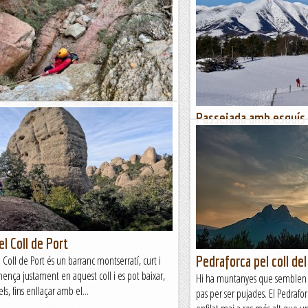
e la Font de les Coves
Passejada amb esquís 
 la Font de les Coves és un curt barranc que
Aquest hivern ha caigut molta n
 a prop del Monestir de Santa Cecília i
que contrasta amb l’experiència
el Torrent de la Font del Moro. Avui...
innivació ha estat, en general, fl
tanya
Blog de muntanya
el Coll de Port
Pedraforca pel coll de
l Coll de Port és un barranc montserratí, curt i
mença justament en aquest coll i es pot baixar,
Hi ha muntanyes que semblen 
ls, fins enllaçar amb el...
pas per ser pujades. El Pedrafor