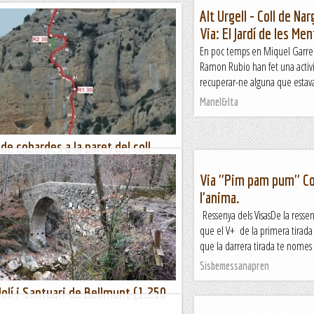
Alt Urgell - Coll de Nar
Via: El Jardí de les M
En poc temps en Miquel Garrel
Ramon Rubio han fet una activit
recuperar-ne alguna que estava 
Manel&Ita
 de cobardes a la paret del coll
Via "Pim pam pum" Col
 DE FEBRER Avui amb la colla del Penedes
l'anima.
ió d'anar al Serrat de la Corona, però aviat
em justos de temps i ens fa mandra la...
Ressenya dels VisasDe la resse
que el V+ de la primera tirada 
que la darrera tirada te nomes 
Sisbemessanapren
Molí i Santuari de Bellmunt (1.250