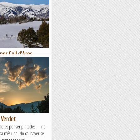
per Coll d'Ares
eu als Pirineus, una situació
 dels darrers anys, en què la
uixa....
l Verdet
fetes per ser pintades —no
ca n’és una. No cal haver-se