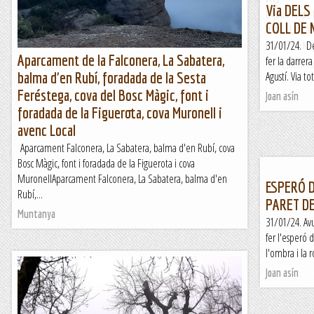
Via DELS
Dijous 15 de 
COLL DE 
matí. Ubicac
min (11,5 km
31/01/24. De
Aparcament de la Falconera, La Sabatera,
fer la darrera
Maifemcim.c
balma d'en Rubí, foradada de la Sesta
Agustí. Via t
Feréstega, cova del Bosc Màgic, font i
Joan asín
foradada de la Figuerota, cova Muronell i
avenc Local
Aparcament Falconera, La Sabatera, balma d'en Rubí, cova
Bosc Màgic, font i foradada de la Figuerota i cova
MuronellAparcament Falconera, La Sabatera, balma d'en
ESPERÓ D
Rubí,...
PARET DE
Muntanya
31/01/24. Av
fer l'esperó 
l'ombra i la 
Joan asín