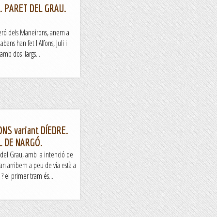
. PARET DEL GRAU.
peró dels Maneirons, anem a
bans han fet l'Alfons, Juli i
amb dos llargs...
NS variant DÍEDRE.
L DE NARGÓ.
 del Grau, amb la intenció de
an arribem a peu de via està a
? el primer tram és...