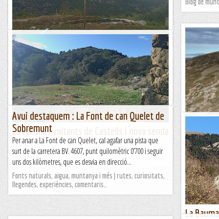
activitat curta i variada, ideal per fer...
Blog de mun
Blog de muntanya
Petracos-Alfaro i volta a Bèrnia des de
Pinos
Fent marxa
Avui destaquem : La Font de can Quelet de
Matagalls,
Sobremunt
La llacuna i voltants de Castells i nova senda
Una vegada m
Per anar a La Font de can Quelet, cal agafar una pista que
hem pujat segu
surt de la carretera BV. 4607, punt quilomètric 0’700 i seguir
Fent marxa
del Coll de Bo
uns dos kilòmetres, que es desvia en direcció...
Blog de mun
Fonts naturals, aigua, muntanya i més | rutes, curiositats,
llegendes, experiències, comentaris…
La Bauma 