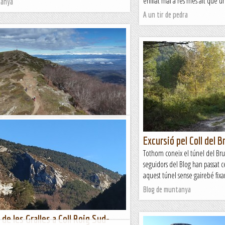
enfilat mai a res més alt que u
tanya
A un tir de pedra
 pel Coll de Bordoriol
Excursió pel Coll del B
és, hem vingut al Matagalls. Aquesta vegada hi
int un fàcil itinerari per la vessant nord, sortint
Tothom coneix el túnel del Bru
rdoriol. És un...
seguidors del Blog han passat 
aquest túnel sense gairebé fixar
tanya
Blog de muntanya
de les Gralles a Coll Roig Sud-