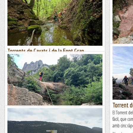
Torrents de Cavats i de la Font Gran
Torrent d
Avui hem fet una activitat doble per terres del Ripollès. Hem
El Torrent de
iniciat la jornada amb un barranc de col·leccionista i hem
comença molt
completat la jornada amb un barranc molt...
desemboca en 
Blog de muntanya
Blog de mun
Torrent d
Torrent de la Font de la Llum
El Torrent de
fàcil, que co
Avui hem recorregut una nova canal montserratina, gairebé
amb cinc ràpe
inèdita, ja que fa poc temps que ha estat equipada. És una