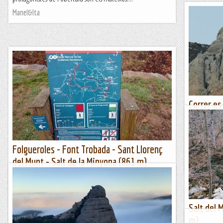
Manel&Ita
Correr es
d'ares
DIUMENGE, 18
teníem intenc
Folgueroles - Font Trobada - Sant Llorenç
veiem que an
del Munt - Salt de la Minyona (861 m)
Els Visas
Dissabte 17 de febrer de 2024Hora de sortida: ¾ de set del
matí. Ubicació: Comarca d’Osona. Temps aproximat: 5 h 15
min (16,3 km) Desnivell: 591 m...
Salt del 
Maifemcim.cat
m)