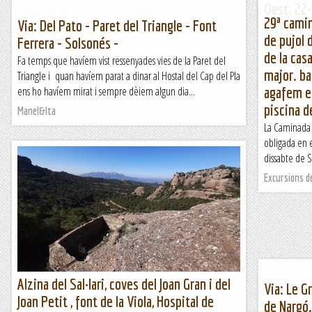
Oest. 22
29ª camin
Via: Del Pato - Paret del Triangle - Font
Des de la pi
de pujol d
Ferrera - Solsonés -
mes de Juliol 
de la casa
ara fa temps 
Fa temps que havíem vist ressenyades vies de la Paret del
major. ba
Triangle i quan havíem parat a dinar al Hostal del Cap del Pla
Jaumegrimp 
ens ho havíem mirat i sempre dèiem algun dia...
agafem el 
piscina d
Manel&Ita
La Caminada d
obligada en 
dissabte de S
Excursions d
Alzina del Sal·lari, coves del Joan Gran i del
Via: Le G
Joan Petit , font de la Viola, Hospital de
de Nargó