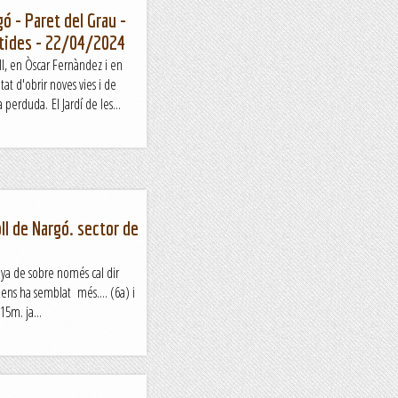
gó - Paret del Grau -
entides - 22/04/2024
l, en Òscar Fernàndez i en
at d'obrir noves vies i de
perduda. El Jardí de les...
l de Nargó. sector de
nya de sobre només cal dir
ens ha semblat més.... (6a) i
15m. ja...