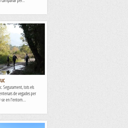
n campanar per...
ruc
c. Segurament, tots els
centenars de vegades per
-se en l'entorn....