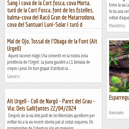
Sang i cova de la Cort fosca, cova Morta,
Entre la via L
turó de la Cort Fosca, font de les Estelles,
hi ha una cer
balma-cova del Racó Gran de Matarrodona,
editat d’aque
cova del Santuari Luni-Solar i turó d
Manel&Ita
Alzina Sal·lari, coves: Joan Gran, Joan Petit, Morta, Hospital
Sang, Racó Gran i Santuari Luni-Solar; fonts: Viola i...
Mal de Ojo, Tossal de l'Obaga de la Font (Alt
Muntanya
Urgell)
Aquest raconet màgic s'ha convertit en la nostra zona
predilecta de l'Urgell. La Joana gaudint a L3, fantasia de
crepes i peus Un bon grapat d'atributs la...
Ganxets
Esparregu
Alt Urgell - Coll de Nargó - Paret del Grau -
&n
Via: Dels Gallifantes 22/04/2024
Kimisades
Després de la via dels Jardí de les Mentides aprofitem per
enfilar-los a la via recent oberta just al costat esquerra. Els
protagonistes de l'obertura són els mateixos:...