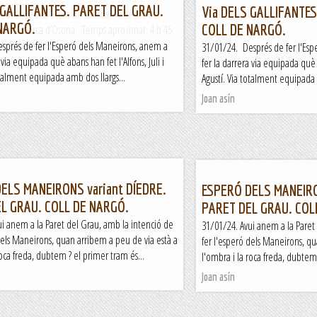
 GALLIFANTES. PARET DEL GRAU.
Via DELS GALLIFANTES
febrer de 2024Hora de sortida: ¾ de set del
NARGÓ.
COLL DE NARGÓ.
ió: Comarca d’Osona. Temps aproximat: 4 h 45
) Desnivell: 541 m...
sprés de fer l'Esperó dels Maneirons, anem a
31/01/24. Després de fer l'Es
 via equipada què abans han fet l'Alfons, Juli i
fer la darrera via equipada què a
at
otalment equipada amb dos llargs...
Agustí. Via totalment equipada 
Joan asín
ELS MANEIRONS variant DÍEDRE.
ESPERÓ DELS MANEIRO
L GRAU. COLL DE NARGÓ.
PARET DEL GRAU. COL
ui anem a la Paret del Grau, amb la intenció de
31/01/24. Avui anem a la Paret
dels Maneirons, quan arribem a peu de via està a
fer l'esperó dels Maneirons, qu
roca freda, dubtem ? el primer tram és...
l'ombra i la roca freda, dubtem 
Joan asín