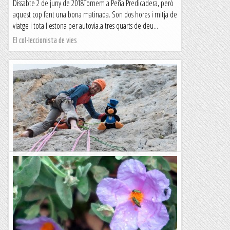
Dissabte 2 de juny de 2018Tornem a Peña Predicadera, però
aquest cop fent una bona matinada. Son dos hores i mitja de
viatge i tota l'estona per autovia.a tres quarts de deu...
El col·leccionista de vies
Llibert, Peña Montañesa
Los años me han permitido constatar que prefiero abrir a
repetir, y que el placer de descubrir líneas excede el deseo
de piarlas.Sobretodo cuando salen en libreÚltimamente se...
Ganxets