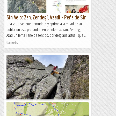
Sin Velo: Zan, Zendegi, Azadi - Peña de Sin
Una sociedad que enmudece y oprime a la mitad de su
población está profundamente enferma. Zan, Zendegi,
AzadiUn lema lleno de sentido, por desgracia actual, que...
Ganxets
Escalada a galayos . berroqueras i peña del
aguila