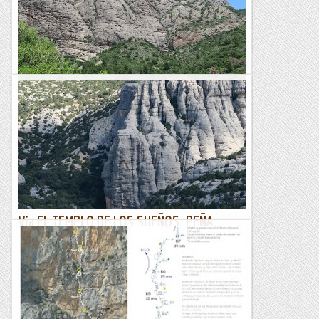
Juanjo es a més de fer la xerrada i escalar, poder saludar a
companys i coneguts EN la seva dilatada vida...
Els Visas
Via MILOPA. PEÑA RUEBA.
15/06/23. Anem a la vessant est de Peña Rueba amb
l'intenció d'anar a l'esperó Gallego-Fuertes, però a
l'arribada a l'aparcament el vent bufà de valent ?...és el...
Joan asín
Via EL TEMPLO DE LOS SUEÑOS. PEÑA
PREDICADERA.
14/06/23. La via "EL TEMPLO DE LOS SUEÑOS", és la via més
llarga de la Predicadera. Una via exigent en dues parts
diferenciades, la primera amb tres llargs de cordes...
Joan asín