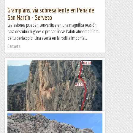
Grampians, vía sobresaliente en Peña de
San Martín - Serveto
Las lesiones pueden convertirse en una magnífica ocasión
para descubrir lugares o probar líneas habitualmente fuera
de tu periscopio. Una avería en la rodilla imponía...
Ganxets
Vies barbarroig i billy al morral de peña roja
DISSABTE, 18 DE NOVEMBRE Una de les raons del viatge del