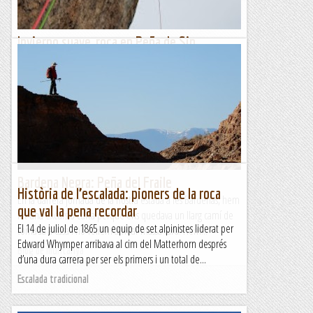
Invierno suave, roca en Peña de Sin
Aprovechando temperaturas inusualmente suaves para la
fecha (quizás debamo acostumbrarnos...) volvemos a
destinos más propios de marzo y abril que de enero y
febrero.SIN. Jean...
Ganxets
Bardena Negra: Peña del Fraile
Història de l’escalada: pioners de la roca
En la darrera jornada de la nostra estada a les Bardenas, hem
que val la pena recordar
fet una excursió curta perquè ens quedava un llarg camí de
El 14 de juliol de 1865 un equip de set alpinistes liderat per
tornada a casa i no volíem arribar massa tard. Hem...
Edward Whymper arribava al cim del Matterhorn després
Blog de muntanya
d’una dura carrera per ser els primers i un total de...
Escalada tradicional