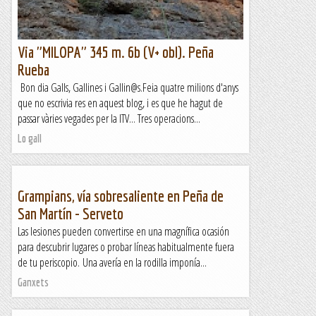
Via "MILOPA" 345 m. 6b (V+ obl). Peña
Rueba
Bon dia Galls, Gallines i Gallin@s.Feia quatre milions d'anys
que no escrivia res en aquest blog, i es que he hagut de
passar vàries vegades per la ITV... Tres operacions...
Lo gall
Grampians, vía sobresaliente en Peña de
San Martín - Serveto
Las lesiones pueden convertirse en una magnífica ocasión
para descubrir lugares o probar líneas habitualmente fuera
de tu periscopio. Una avería en la rodilla imponía...
Ganxets