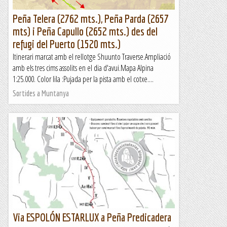
Peña Telera (2762 mts.), Peña Parda (2657
mts) i Peña Capullo (2652 mts.) des del
refugi del Puerto (1520 mts.)
Itinerari marcat amb el rellotge Shuunto Traverse.Ampliació
amb els tres cims assolits en el dia d'avui.Mapa Alpina
1:25.000. Color lila :Pujada per la pista amb el cotxe....
Sortides a Muntanya
Via ESPOLÓN ESTARLUX a Peña Predicadera