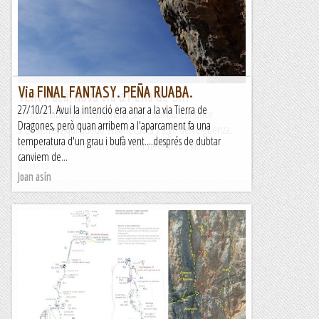
amb D.O. Sueños Vertical, via totalment equipada i una mica
més, que desperta opinions a favor i en contra. La...
Joan asín
Via FINAL FANTASY. PEÑA RUABA.
Vent Pacà, nova via a Peña de Sin
27/10/21. Avui la intenció era anar a la via Tierra de
Error, palabra que combinada con Escalada conduce
Dragones, però quan arribem a l'aparcament fa una
a Desastre. Aquí quedó en anécdota y algo de vergüenza,
temperatura d'un grau i bufà vent....després de dubtar
que hubiera sido mucha de haber necesitado la...
canviem de...
Ganxets
Joan asín