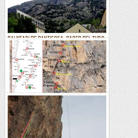
de...
Excursions del Joan Ramon
BALNEARI DE PANTICOSA. PARED DEL TUBO.
Via PA TI ES LA VIA.
15/07/20. Darrer dia de la mini escapada al Pirineu Aragonés,
avui toca una visita al Balneari de Panticosa, on farem un
altre via del “Sendero Límite” aquest cop a la...
Joan asín
U-O no tinc por. Peña de Sin
No és una més.Podria ser la clàssica, homogènia en sisè i dos
trams curts de setè grau que poden trampejar-se.Bona
pedra, bona línea, i molt de gust en l'apertura.El...
Ganxets