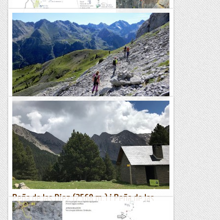
Papi on Sight, nova via a Peña de Sin
Majeure en diuen els amics i veins del nord, quan troben
una via excepcional. Començada i acabada aquest estiu, la
vira ens ha proporcionat un accès relativament ràpid i...
Ganxets
Ascensió a la Peña Foratata (2.341 m)
Després de cinc intenses jornades de muntanya pel Pirineu
Francès, avui tocava tornar a casa. Abans de tornar, però, hem
volgut arrodonir la sortida amb una activitat...
Blog de muntanya
Peña de las Diez (2568 m.) i Peña de las
Once (2658 m.)