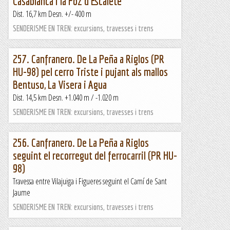
Casablanca i la Foz d’Escalete
Dist. 16,7 km Desn. +/- 400 m
SENDERISME EN TREN: excursions, travesses i trens
257. Canfranero. De La Peña a Riglos (PR
HU-98) pel cerro Triste i pujant als mallos
Bentuso, La Visera i Agua
Dist. 14,5 km Desn. +1.040 m / -1.020 m
SENDERISME EN TREN: excursions, travesses i trens
256. Canfranero. De La Peña a Riglos
seguint el recorregut del ferrocarril (PR HU-
98)
Travessa entre Vilajuïga i Figueres seguint el Camí de Sant
Jaume
SENDERISME EN TREN: excursions, travesses i trens