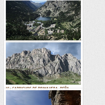
Balneari de Panticosa. Morir d'èxit.
El Balneari de Panticosa és un racó del Pirineu ple de
contrastos: a un costat (de riu) tens una zona endreçada,
ben cuidada i fins i tot bonica i, a l'altre costat, un...
Romàntic Guerrer
Via CAPRICHOS DE PRIMAVERA. PEÑA
FORATATA OCCIDENTAL 2292m.
1/06/22. Avui anem a la via Caprichos de Primavera, una via