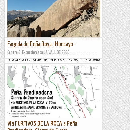
Fageda de Peña Roya -Moncayo-
Cantocochino i Peña Sirio
Ara fa 40 anys, el desembre de 1978, vaig escalar per darrera
Centre C. Excursionista LA VALL DE SEGÓ
vegada a la Pedriza del Manzanares. Aquest sector de la Serra
de Guadarrama té un paisatge singular, amb roques,...
Blog de muntanya
Via FURTIVOS DE LA ROCA a Peña