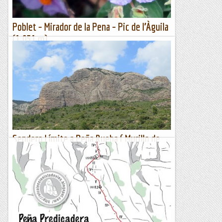
Poblet – Mirador de la Pena – Pic de l’Àguila
(1.051 m)
Dissabte 26 de maig de 2018Hora de sortida: Set del
matí.Ubicació: Comarca de la Conca de Barberà.Temps
aproximat: 4 h 45 m (14,6 km)Desnivell: 570 m
(acumulat)Dificultat...
Maifemcim.cat
Sendero Límite a Peña Rueba ( Murillo de
Gàllego) Aragó. 12-05-2018.
La cara Sud de Peña Rueba amb el Mallo Común, Mallo
Estrella i Mallo la Mora.El cap se setmana 12-13 de maig fem
una colla per anar a Riglos, jo no hi he escalat mai tot i...
Jaumegrimp 2