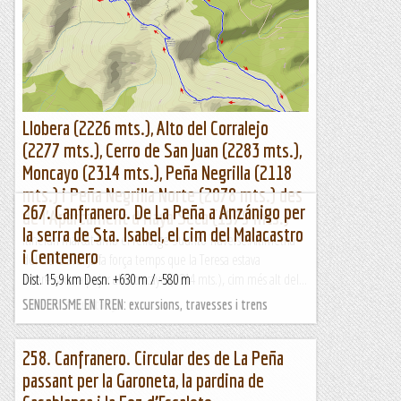
Si heu llegit l'anterior post sobre escalada a Galayos ( i si
no, aquí el podeu trobar:...
Escalant pel món
Llobera (2226 mts.), Alto del Corralejo
(2277 mts.), Cerro de San Juan (2283 mts.),
Moncayo (2314 mts.), Peña Negrilla (2118
mts.) i Peña Negrilla Norte (2078 mts.) des
267. Canfranero. De La Peña a Anzánigo per
de l'Aparcament d'Haya Seca (1575 mts.)
la serra de Sta. Isabel, el cim del Malacastro
Itinerari marcat amb el rellotge Suunto Traverse.Altimetria
i Centenero
del dia d'avui.Ja fa força temps que la Teresa estava
interessada a pujar al Moncayo (2314 mts.), cim més alt del...
Dist. 15,9 km Desn. +630 m / -580 m
Sortides a Muntanya
SENDERISME EN TREN: excursions, travesses i trens
258. Canfranero. Circular des de La Peña
passant per la Garoneta, la pardina de