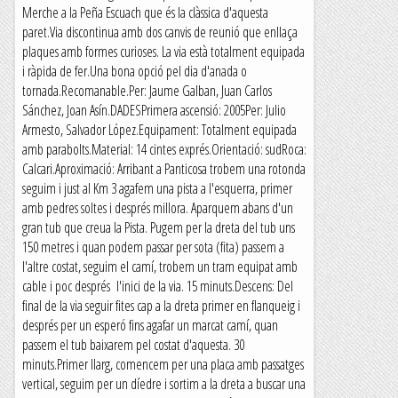
Merche a la Peña Escuach que és la clàssica d'aquesta
paret.Via discontinua amb dos canvis de reunió que enllaça
plaques amb formes curioses. La via està totalment equipada
i ràpida de fer.Una bona opció pel dia d'anada o
tornada.Recomanable.Per: Jaume Galban, Juan Carlos
Sánchez, Joan Asín.DADESPrimera ascensió: 2005Per: Julio
Armesto, Salvador López.Equipament: Totalment equipada
amb parabolts.Material: 14 cintes exprés.Orientació: sudRoca:
Calcari.Aproximació: Arribant a Panticosa trobem una rotonda
seguim i just al Km 3 agafem una pista a l'esquerra, primer
amb pedres soltes i després millora. Aparquem abans d'un
gran tub que creua la Pista. Pugem per la dreta del tub uns
150 metres i quan podem passar per sota (fita) passem a
l'altre costat, seguim el camí, trobem un tram equipat amb
cable i poc després l'inici de la via. 15 minuts.Descens: Del
final de la via seguir fites cap a la dreta primer en flanqueig i
després per un esperó fins agafar un marcat camí, quan
passem el tub baixarem pel costat d'aquesta. 30
minuts.Primer llarg, comencem per una placa amb passatges
vertical, seguim per un díedre i sortim a la dreta a buscar una