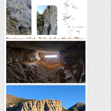
Tot i no ser una zona tan coneguda com altres del Pirineu
aragonès, el massís del Cotiella guarda també magnífiques
ascensions més enllà del seu cim principal. És el cas...
Segueix pujant
Domingos al Sol - Peña de San Martín (Plan
- Sin)
Aprovecho estos días de encierro para piar las últimas vías
del Otoño. Peña de San Martín languidece a la sombra de
Peña de Sin, un faro que atrae todas las...
Ganxets
Circular pels cingles de la pena d'almatret
Amb motiu del 2N (2 de novembre de 1937 - data del
bombardeig de la ciutat de Lleida pels feixistes) la Baula
organitza cada any una sèrie d'actes per recordar tan tràgica...