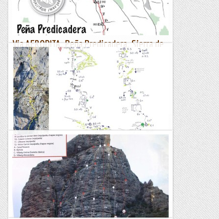
Via AFRODITA. Peña Predicadera. Sierra de
Guara
Dissabte 30 de març de 2019Tornem a Predicadera per
acabar un via que voliem fer fa temps degut a les pluges i a
quest cap de setmana i amb molt bones prediccions...
El col·leccionista de vies
Bendita Decadencia. Peña Montañesa
La realidad se presta a múltiples interpretaciones, es líquida y
voluble como nuestros tiempos, maleable como mi propia
ética.Sensación curiosa, la de abrir sin más...
Ganxets