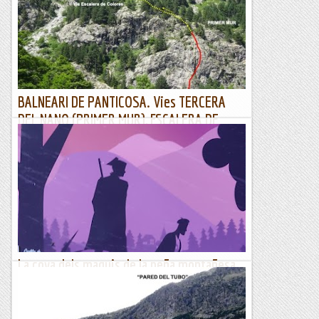
cridava l'atenció al llarg serrat de cingles que dominen la vall,
verdes valls i blancs cingles em recordava molt a...
Muntanyes i paisatges
BALNEARI DE PANTICOSA. Vies TERCERA
DEL NANO (PRIMER MUR), ESCALERA DE
COLORES (SEGON MUR).
30/07/20. Tercer dia per Osca, avui fem una activitat de
descans actiu al Balneari de Panticosa què s’ha convertit en
un Parc temàtic d’escalada. Escollim dues vies de bon...
Joan asín
La cova dels maquis de la peña montañesa
Llegeixo als diaris que s'ha trobat l'amagatall dels guerrillers a
la Peña Montañesa. Ondia que fort, en el llibre de LA
AGRUPACIÓN GUERRILLERA DEL ALTO ARAGON (1939 - 49)