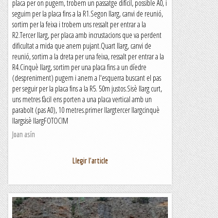
placa per on pugem, trobem un passatge difícil, possible A0, i
seguim per la placa fins a la R1.Segon llarg, canvi de reunió,
sortim per la feixa i trobem uns ressalt per entrar a la
R2.Tercer llarg, per placa amb incrustacions que va perdent
dificultat a mida que anem pujant.Quart llarg, canvi de
reunió, sortim a la dreta per una feixa, ressalt per entrar a la
R4.Cinquè llarg, sortim per una placa fins a un díedre
(despreniment) pugem i anem a l'esquerra buscant el pas
per seguir per la placa fins a la R5. 50m justos.Sisè llarg curt,
uns metres fàcil ens porten a una placa vertical amb un
parabolt (pas A0), 10 metres.primer llargtercer llargcinquè
llargsisè llargFOTOCIM
Joan asín
Llegir l'article