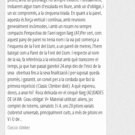
trobarem algun tram d'escalada en lliure, amb un d'obligat, i
un xic compromès, a la cinquena tirada. En quant a la paret,
aquesta és força vertical i contínua, amb reunions
generalment incòmodes, i amb un rocam no sempre
compacte.Perspectiva de l'aeri segon llarg (A1)Per cert, com
aquest pany de paret no tenia nom i la via just comença a
l'esquerra de la Font del Llum, a un parell de metres, l'hem
batejat com a Paret de la Font del Llum. I respecte al nom
de la via, fa referència a la velocitat amb què transcorre el
temps, ja que han passat gairebé 24 anys des de l'inici de la
seva obertura fins a la seva finalització.I per suposat queda
promès, i garantit, un convit per a la cordada que faci la
primera repetició (Classic Climber dixit). A què espereu,
doncs, a anar-hi?. Roca delicada en el cinquè llarg (A2)DADES
DE LA VIA: Grau obligat: V+ Material utilitzat: aliens, joc
complet de totems, camalots 3 i 4, uns 20 pitons variats
(sobretot universals, principalment curts, a més de pitons en
V i U de...
Classic climber