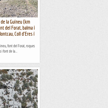
 de la Guineu (km
nt del Forat, balma i
ontcau, Coll d'Eres i
ineu, font del Forat, roques
i font de la...