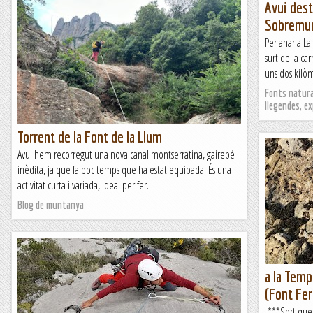
Avui dest
Sobremu
Per anar a La
surt de la ca
uns dos kilòm
Fonts natural
llegendes, e
Torrent de la Font de la Llum
Avui hem recorregut una nova canal montserratina, gairebé
inèdita, ja que fa poc temps que ha estat equipada. És una
activitat curta i variada, ideal per fer...
Blog de muntanya
a la Temp
(Font Fer
***Sort que e