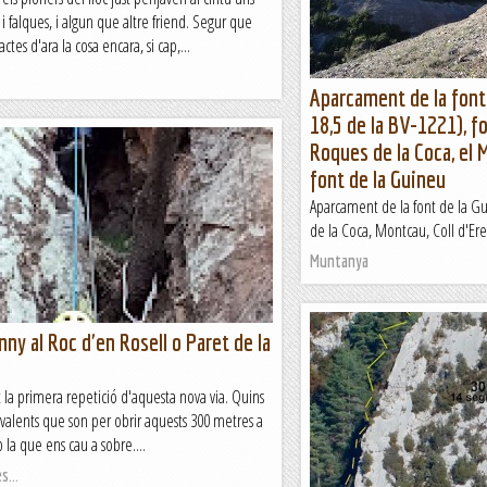
s i falques, i algun que altre friend. Segur que
ctes d'ara la cosa encara, si cap,...
Aparcament de la font
18,5 de la BV-1221), fo
Roques de la Coca, el M
font de la Guineu
Aparcament de la font de la Gu
de la Coca, Montcau, Coll d'Eres 
Muntanya
nny al Roc d'en Rosell o Paret de la
la primera repetició d'aquesta nova via. Quins
 valents que son per obrir aquests 300 metres a
 la que ens cau a sobre....
s...