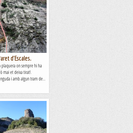
aret d'Escales.
a plaquera on sempre hi ha
 mai et deixa tirat!.
inguda i amb algun tram de...