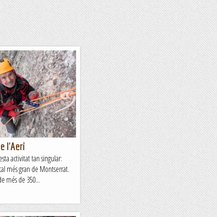
e l'Aeri
ta activitat tan singular:
tical més gran de Montserrat.
de més de 350...