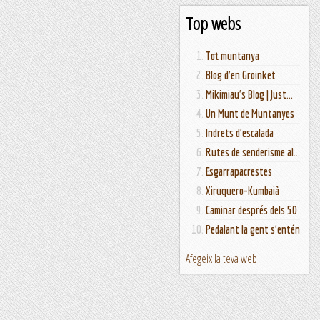
Top webs
Tot muntanya
Blog d'en Groinket
Mikimiau's Blog | Just...
Un Munt de Muntanyes
Indrets d'escalada
Rutes de senderisme al...
Esgarrapacrestes
Xiruquero-Kumbaià
Caminar després dels 50
Pedalant la gent s'entén
Afegeix la teva web