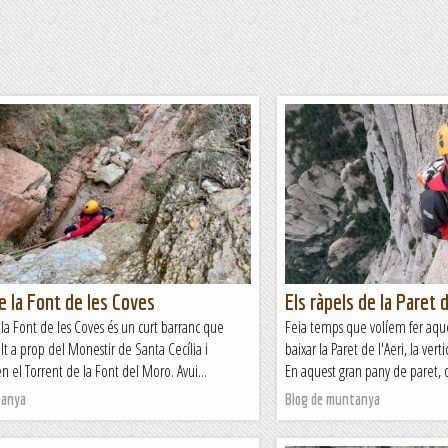
e la Font de les Coves
Els ràpels de la Paret d
 la Font de les Coves és un curt barranc que
Feia temps que volíem fer aques
 a prop del Monestir de Santa Cecília i
baixar la Paret de l'Aeri, la ver
el Torrent de la Font del Moro. Avui...
En aquest gran pany de paret, 
tanya
Blog de muntanya