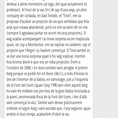
dedicar a altres menesters (al ioga, del qual actualment és
professor). A l'inici de la via (V+) Al cap d'una anys, un altre
company de cordada, en Xavi Teixidó, el "Teixi", em va
proposar d'acabar un projecte de via que semblava que feia
anys que estava abandonat, però no em va voler dir on era
(sempre li agradava portar en secret els seus projectes). El
vaig acabar acompanyant i la meva sorpresa va ser majúscula
quan, un cop a Montserrat, em va explicar on anàvem: cap el
projecte que l'Àngel i jo havíem començat. El Teixi també es
va dur una bona sorpresa quan li ho vaig explicar, mentre
feia broma dient-li que era un roba projectes. Érem a
l'octubre de 2004, i en dues sortides vam arreglar el primer
llarg perquè es podés fer en lliure (6b/c), a més d'iniciar-lo
des de l'interior de la llastra, en ramonage, just a l'esquerra
de la Font del Llum (quan l'any 1998 vam obrir aquest llarg
ho vam fer enfilant-nos per fora de la gran llastra recolzada a
la paret, anomenada Roca de la Font del Llum, i des d'allà
vam començar la via). També vam deixar pràcticament
enllestit el segon llarg i vam acordar que, l'any següent, quan
arribés el bon temps, acabaríem d'obrir la via.