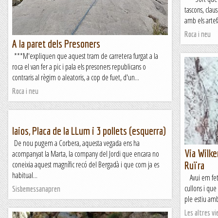
tascons, clau
amb els artefa
Roca i neu
A la paret dels Presoners
***M'expliquen que aquest tram de carretera furgat a la
roca el van fer a pic i pala els presoners republicans o
contraris al règim o aleatoris, a cop de fuet, d'un...
Roca i neu
Iaios, Placa de la LLum i 3 pollets (esquerra)
De nou pugem a Corbera, aquesta vegada ens ha
Via Wilke
acompanyat la Marta, la company del Jordi que encara no
coneixia aquest magnífic recó del Bergadà i que com ja es
Ruïra
habitual...
Avui em fet 
cullons i que
Sisbemessanapren
ple estiu amb
Les altres vie