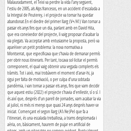
Malauradament, el Teixi va perdre la vida l'any següent,
l'estiu de 2005, als Alps francesos, en un accident d'escalada a
la Integral de Peuterey, i el projecte va tornar ha quedar
abandonat.En el diedre del primer llarg (V+/A1) Van tornar a
passar els anys fins que un dia, parlant amb en David Hita,
que era coneixedor del projecte, li vaig proposar d'acabar la
via plegats. Va acceptar amb entusiasme la proposta, però va
aparèixer un petit problema: la nova normativa a
Montserrat, que especificava que s'havia de demanar permís
per obrir nous itineraris. Per tant, tocava sol·licitar el permís
corresponent, el qual vaig obtenir una vegada complerts els
tràmits. Tot i això, mai trobàvem el moment d'anar-hi, ja
sigui per falta de motivació, o per culpa d'una sobtada
pandèmia, i van tornar a passar els anys, fins que vam decidir
que aquest estiu (2022) el projecte s'havia d'enllestir, sí o sí. I
és així que, després d'un parell de jornades, vam acabar la via
al juliol, ni més ni menys que quasi 24 anys després haver-se
iniciat. Començant el segon llarg (A1/Ae)Pel que fa a
l'itinerari, és una escalada treballosa, a trams desplomada i
aèria, on, bàsicament, haurem de pujar en artificial de
pitons, amb un pitonatge no sempre evident. Puntualment,