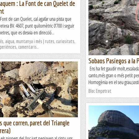
aquem : La Font de can Quelet de
nt
 Font de can Quelet, cal agafar una pista que
rretera BV. 4607, punt quilomètric 0’700 i seguir
etres, que es desvia en direcció...
s, aigua, muntanya i més | rutes, curiositats,
xperiències, comentaris…
Sobaos Pasiegos a la P
Ens ha fet gaudir molt,escalad
canto,més gran o més petit però
Homogènia en el seu grau,sost
Bloc Empotrat
s que corren, paret del Triangle
rera)
ls pioners del lloc just penjaven al cintu uns