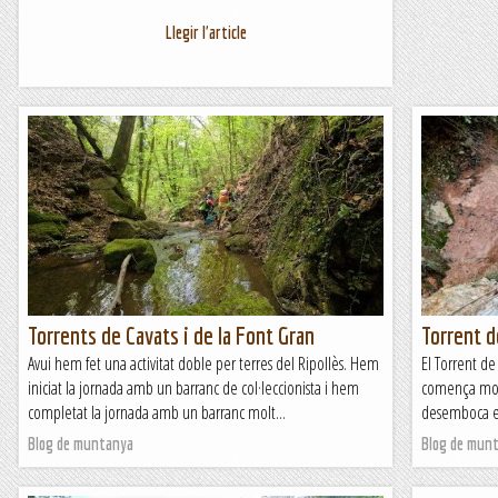
Llegir l'article
Torrents de Cavats i de la Font Gran
Torrent d
Avui hem fet una activitat doble per terres del Ripollès. Hem
El Torrent de
iniciat la jornada amb un barranc de col·leccionista i hem
comença molt
completat la jornada amb un barranc molt...
desemboca en 
Blog de muntanya
Blog de mun