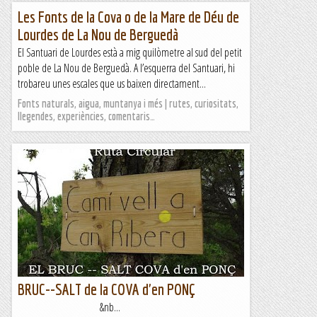
Les Fonts de la Cova o de la Mare de Déu de
Lourdes de La Nou de Berguedà
El Santuari de Lourdes està a mig quilòmetre al sud del petit
poble de La Nou de Berguedà. A l’esquerra del Santuari, hi
trobareu unes escales que us baixen directament...
Fonts naturals, aigua, muntanya i més | rutes, curiositats,
llegendes, experiències, comentaris…
BRUC--SALT de la COVA d'en PONÇ
&nb...