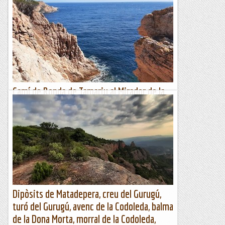
i Morta; turó de la Fosca i de Tres Creus
Alzina Sal·lari, cova de Joan Petit, Embrossada, dels 4 Forats,
Hospital de Sang i Morta; turó de la Fosca i de Tres Creus
Wikiloc | Ruta...
Muntanya
Camí de Ronda de Tamariu al Mirador de la
Cova d'en Gispert
Distància: 6,25 km - Desnivell: 255 m - Durada: 2 h - ruta
circularWIKILOC: https://bit.ly/43o905KSortim de
l'aparcament de Tamariu a la platja de Tamariu i...
Fent senderisme
Dipòsits de Matadepera, creu del Gurugú,
turó del Gurugú, avenc de la Codoleda, balma
de la Dona Morta, morral de la Codoleda,