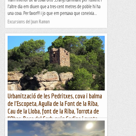
l'altre dia em diuen que a tres-cent metres de poble hi ha
una cova. Per favor!!! i jo que em pensava que coneixia...
Excursions del Joan Ramon
Urbanització de les Pedritxes, cova i balma
de l'Escopeta, Agulla de la Font de la Riba,
Cau de la Lloba, font de la Riba, Torrota de
l'Obac, Roca del Corb, puig Codina i punta
dels Caus Cremats
Urb. Pedritxes, cova Escopeta, Agulla Font de la Riba, Cau de