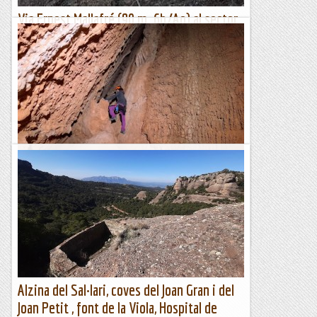
Via Ernest Mallafré (90 m. 6b/Ao) al sector
de la Cova de l'Arcada (Montserrat)
Lògic itinerari, a la dreta de la Cova de l'Arcada, obra de dos
referents de l'escalada montserratina: Armand Ballart i
Manuel Pérez "Lete". Recorre, envoltat de vies de caire...
Classic climber
Escletxa del Moro o Cova de Sant Jeroni
L'Escletxa del Moro és un indret singular de Montserat. Es
tracta d'una cavitat dintre d'una gran fisura entre roques, al
peu de la Paret de l'Aeri. Tot i que...
Blog de muntanya
Alzina del Sal·lari, coves del Joan Gran i del
Joan Petit , font de la Viola, Hospital de