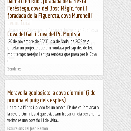
balma d'en Rubí, foradada de la Sesta
Feréstega, cova del Bosc Màgic, font i
foradada de la Figuerota, cova Muronell i
avenc Local
Aparcament Falconera, La Sabatera, balma d'en Rubí, cova
Cova del Gall i Cova del Pi. Montsià
Bosc Màgic, font i foradada de la Figuerota i cova
26 de novembre de 2023El dia de Nadal de 2022 vaig
MuronellAparcament Falconera, La Sabatera, balma d'en
encetar un projecte que em rondava pel cap des de feia
Rubí,...
molt temps: netejar l'antiga sendera que passa per la Cova
Muntanya
del...
Senderes
Meravella geologica: la cova d'ormini (i de
propina el puig dels espies)
L'altre dia l'Enric i jo vam fer un match. Els dos volíem anar a
la cova d'Ormini, així que aviat vam trobar un dia per anar. La
veritat és una cova fàcil i de visita...
Excursions del Joan Ramon