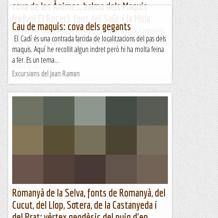
cova de les Ànimes, balma dels Maquis
(refugi El Recer), font del Saüc i la Mola
Cau de maquis: cova dels gegants
Dipòsits de Matadepera, creu del Gurugú, morral Codoleda,
El Cadí és una contrada farcida de localitzacions del pas dels
balma Dona Morta, cova de les Ànimes, refugi dels Maquis, la
maquis. Aquí he recollit algun indret però hi ha molta feina
Mola ...
a fer. Es un tema...
Muntanya
Excursions del Joan Ramon
Romanyà de la Selva, fonts de Romanyà, del
Cucut, del Llop, Sotera, de la Castanyeda i
del Prat; vèrtex geodèsic del puig d'en