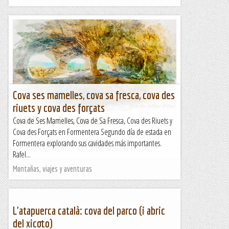
Cova ses mamelles, cova sa fresca, cova des
riuets y cova des forçats
Sa Valleta y Cova des Voltors
Cova de Ses Mamelles, Cova de Sa Fresca, Cova des Riuets y
Cova des Forçats en Formentera Segundo día de estada en
Formentera explorando sus cavidades más importantes.
TrailRunningMallorca – Correr por la isla de Mallorca
Rafel...
Montañas, viajes y aventuras
L'atapuerca català: cova del parco (i abric
del xicoto)