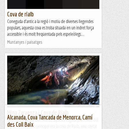
Cova de rialb
Coneguda d'antic a la regió i motiu de diverses llegendes
populars, aquesta cova es troba situada en un indret força
accessible i és molt freqüentada pels espeleòlegs....
Muntanyes i paisatges
Mina Zaragoza i Cova de Rialb
Alcanada, Cova Tancada de Menorca, Camí
Una nova jornada subterrània, aquesta vegada per terres del
des Coll Baix
Ripollès. L'objectiu principal era la cova de Rialb, una cavitat