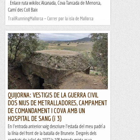
Enlace ruta wikiloc Alcanada, Cova Tancada de Menorca,
coneguda de molt antic i...
Camí des Coll Baix
Blog de muntanya
TrailRunningMallorca – Correr por la isla de Mallorca
QUIJORNA: VESTIGIS DE LA GUERRA CIVIL
DOS NIUS DE METRALLADORES, CAMPAMENT
DE COMANDAMENT I COVA AMB UN
HOSPITAL DE SANG (i 3)
En l'entrada anterior vaig descriure l'estada del meu padrí a
la línia del front de la batalla de Brunete. Després dels