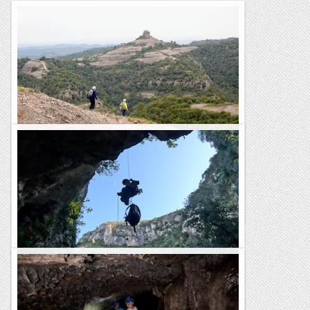
Serra de l'Obac - Cova del Frontal
Hem vingut novament al parc natural de Sant Llorenç de
Munt i l'Obac amb l'objectiu de fer un recorregut circular per
aquestes muntanyes. Avui l'objectiu principal era...
Blog de muntanya
Sot de l'Infern i Cova Bonica
L’activitat d’avui era realment per a col·leccionistes. El barranc
del Sot de l’Infern és un racó salvatge i solitari del massís del