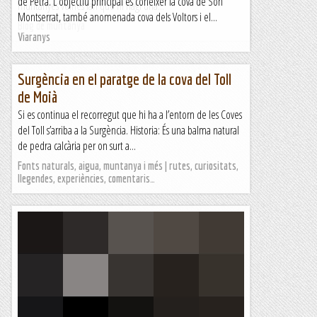
de Petra. L'objectiu principal és conèixer la cova de Son
muntanyes veïnes fan que hi hagi una...
Montserrat, també anomenada cova dels Voltors i el...
Blog de muntanya
Viaranys
Surgència en el paratge de la cova del Toll
de Moià
Si es continua el recorregut que hi ha a l’entorn de les Coves
del Toll s’arriba a la Surgència. Historia: És una balma natural
de pedra calcària per on surt a...
Fonts naturals, aigua, muntanya i més | rutes, curiositats,
llegendes, experiències, comentaris…