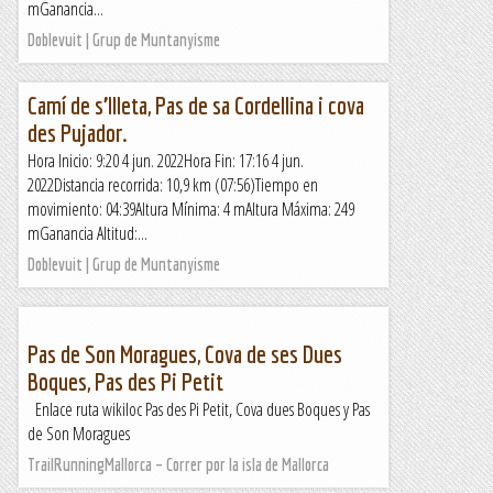
mGanancia...
Doblevuit | Grup de Muntanyisme
Camí de s’Illeta, Pas de sa Cordellina i cova
des Pujador.
Hora Inicio: 9:20 4 jun. 2022Hora Fin: 17:16 4 jun.
2022Distancia recorrida: 10,9 km (07:56)Tiempo en
movimiento: 04:39Altura Mínima: 4 mAltura Máxima: 249
mGanancia Altitud:...
Doblevuit | Grup de Muntanyisme
Pas de Son Moragues, Cova de ses Dues
Boques, Pas des Pi Petit
Enlace ruta wikiloc Pas des Pi Petit, Cova dues Boques y Pas
de Son Moragues
TrailRunningMallorca – Correr por la isla de Mallorca