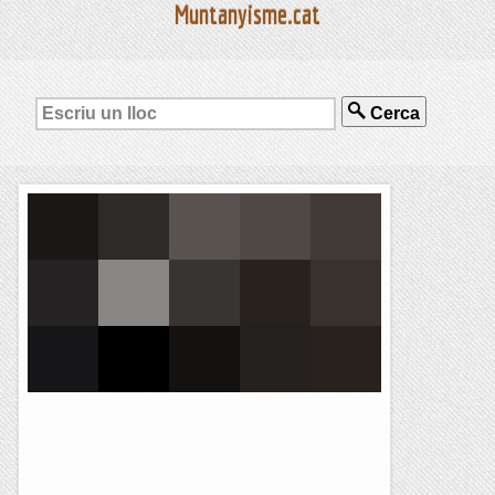
Muntanyisme.cat
Cerca