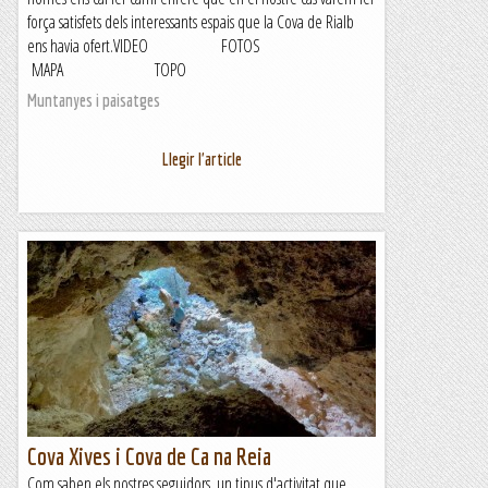
força satisfets dels interessants espais que la Cova de Rialb
ens havia ofert.VIDEO FOTOS
MAPA TOPO
Muntanyes i paisatges
Llegir l'article
Cova Xives i Cova de Ca na Reia
Com saben els nostres seguidors, un tipus d'activitat que