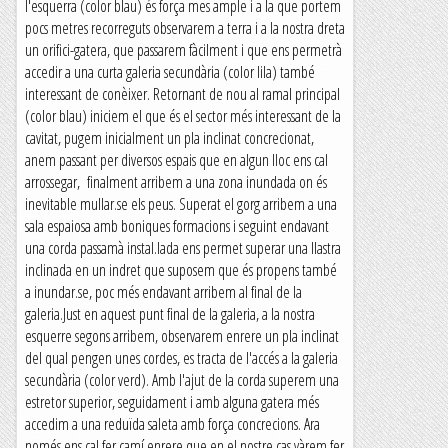
l'esquerra (color blau) és força mes ample i a la que portem
pocs metres recorreguts observarem a terra i a la nostra dreta
un orifici-gatera, que passarem fàcilment i que ens permetrà
accedir a una curta galeria secundària (color lila) també
interessant de conèixer. Retornant de nou al ramal principal
(color blau) iniciem el que és el sector més interessant de la
cavitat, pugem inicialment un pla inclinat concrecionat,
anem passant per diversos espais que en algun lloc ens cal
arrossegar, finalment arribem a una zona inundada on és
inevitable mullar.se els peus. Superat el gorg arribem a una
sala espaiosa amb boniques formacions i seguint endavant
una corda passamà instal.lada ens permet superar una llastra
inclinada en un indret que suposem que és propens també
a inundar.se, poc més endavant arribem al final de la
galeria.Just en aquest punt final de la galeria, a la nostra
esquerre segons arribem, observarem enrere un pla inclinat
del qual pengen unes cordes, es tracta de l'accés a la galeria
secundària (color verd). Amb l'ajut de la corda superem una
estretor superior, seguidament i amb alguna gatera més
accedim a una reduïda saleta amb força concrecions. Ara
només ens cal fer camí enrere que en el nostre cas vàrem fer