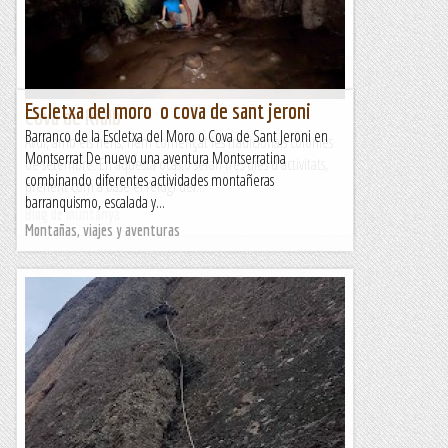
Garraf. No hi ha camí per...
Blog de muntanya
Escletxa del moro o cova de sant jeroni
Cova de Rialb
Barranco de la Escletxa del Moro o Cova de Sant Jeroni en
Avui, amb els nens, hem començat les tradicionals colònies
Montserrat De nuevo una aventura Montserratina
de setembre. En aquesta ocasió seran tres dies d'activitats,
combinando diferentes actividades montañeras
prenent com a base el refugi del...
barranquismo, escalada y...
Blog de muntanya
Montañas, viajes y aventuras