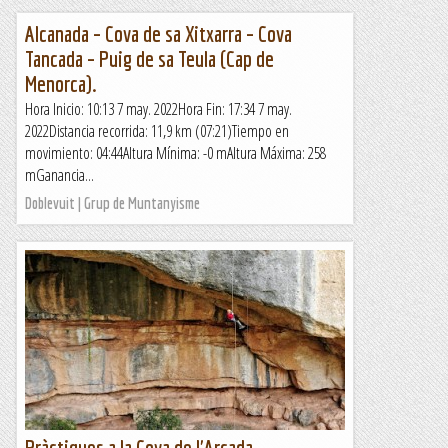
Alcanada – Cova de sa Xitxarra – Cova
Tancada – Puig de sa Teula (Cap de
Menorca).
Hora Inicio: 10:13 7 may. 2022Hora Fin: 17:34 7 may.
2022Distancia recorrida: 11,9 km (07:21)Tiempo en
movimiento: 04:44Altura Mínima: -0 mAltura Máxima: 258
mGanancia...
Doblevuit | Grup de Muntanyisme
Pràctiques a la Cova de l'Arcada