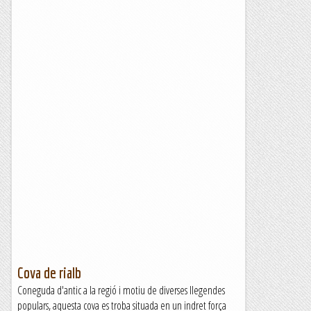
Cova de rialb
Coneguda d'antic a la regió i motiu de diverses llegendes
populars, aquesta cova es troba situada en un indret força