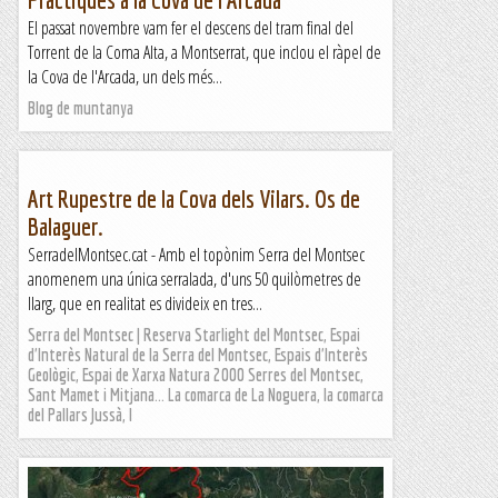
El passat novembre vam fer el descens del tram final del
Torrent de la Coma Alta, a Montserrat, que inclou el ràpel de
la Cova de l'Arcada, un dels més...
Blog de muntanya
Art Rupestre de la Cova dels Vilars. Os de
Balaguer.
SerradelMontsec.cat - Amb el topònim Serra del Montsec
anomenem una única serralada, d'uns 50 quilòmetres de
llarg, que en realitat es divideix en tres...
Serra del Montsec | Reserva Starlight del Montsec, Espai
d'Interès Natural de la Serra del Montsec, Espais d'Interès
Geològic, Espai de Xarxa Natura 2000 Serres del Montsec,
Sant Mamet i Mitjana... La comarca de La Noguera, la comarca
del Pallars Jussà, l