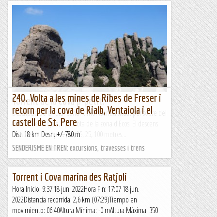
240. Volta a les mines de Ribes de Freser i
Torrent de la cova p-petit.
retorn per la cova de Rialb, Ventaiola i el
Descripció de la ruta; barranc montserratí situat per sobre del
castell de St. Pere
torrent del Migdia, i per sota de la zona d'Ecos. El descens
consta de cinc ràpels (15, 25, 25, 100 metres...
Dist. 18 km Desn. +/-780 m
Esgarrapacrestes
SENDERISME EN TREN: excursions, travesses i trens
Torrent i Cova marina des Ratjoli
Hora Inicio: 9:37 18 jun. 2022Hora Fin: 17:07 18 jun.
2022Distancia recorrida: 2,6 km (07:29)Tiempo en
movimiento: 06:40Altura Mínima: -0 mAltura Máxima: 350