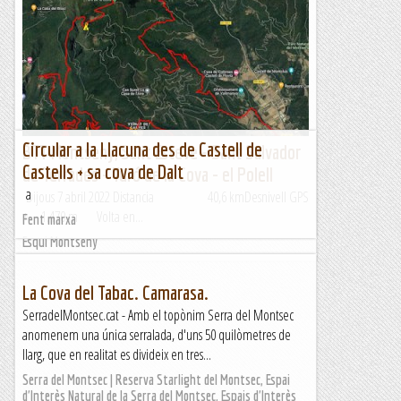
Circular a la Llacuna des de Castell de
BTT Montseny, Sant Esteve - Sant Salvador
Castells + sa cova de Dalt
de Terrades - Turó de la Cova - el Polell
a
Dijous 7 abril 2022 Distancia 40,6 kmDesnivell GPS
+ 1.470 m Volta en...
Fent marxa
Esqui Montseny
La Cova del Tabac. Camarasa.
SerradelMontsec.cat - Amb el topònim Serra del Montsec
anomenem una única serralada, d'uns 50 quilòmetres de
llarg, que en realitat es divideix en tres...
Serra del Montsec | Reserva Starlight del Montsec, Espai
d'Interès Natural de la Serra del Montsec, Espais d'Interès