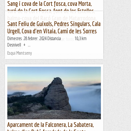
Sang i cova de la Cort fosca, cova Morta,
turó de la Cort Fosca, font de les Estelles,
balma-cova del Racó Gran de Matarrodona,
Sant Feliu de Guixols, Pedres Singulars, Cala
cova del Santuari Luni-Solar i turó d
Urgell, Cova d'en Vitaia, Camí de les Sorres
Alzina Sal·lari, coves: Joan Gran, Joan Petit, Morta, Hospital
Dimecres 28 febrer 2024 Distancia 10,3 km
Sang, Racó Gran i Santuari Luni-Solar; fonts: Viola i...
Desnivell + ...
Muntanya
Esqui Montseny
Aparcament de la Falconera, La Sabatera,