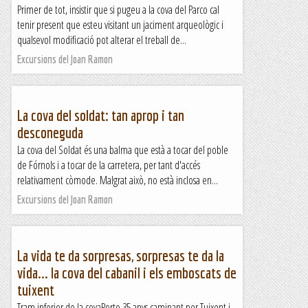
Primer de tot, insistir que si pugeu a la cova del Parco cal
tenir present que esteu visitant un jaciment arqueològic i
qualsevol modificació pot alterar el treball de...
Excursions del Joan Ramon
La cova del soldat: tan aprop i tan
desconeguda
La cova del Soldat és una balma que està a tocar del poble
de Fórnols i a tocar de la carretera, per tant d'accés
relativament còmode. Malgrat això, no està inclosa en...
Excursions del Joan Ramon
La vida te da sorpresas, sorpresas te da la
vida... la cova del cabanil i els emboscats de
tuixent
Tram inferior de la covaPorto 35 anys caminant per Tuixent i