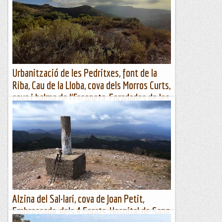
la Lloba, font de la Riba, Torrota Obac, Roca Corb i Caus
CrematsWikiloc | Ruta Urb. Pedritxes, cova Escopeta,...
Muntanya
Urbanització de les Pedritxes, font de la
Riba, Cau de la Lloba, cova dels Morros Curts,
cova i balma de l'Escopeta, Foradades de les
Pedritxes i turó de la Moleta
Urb. Pedritxes, font de la Riba, Cau de la Lloba, cova Morros
Curts i de l'Escopeta, foradades de les Pedritxes i la Moleta
Wikiloc | Ruta Urb. Pedritxes,...
Muntanya
Alzina del Sal·lari, cova de Joan Petit,
Embrossada, dels 4 Forats, Hospital de Sang