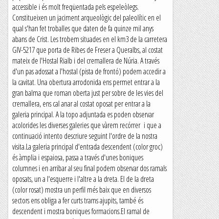
accessible i és molt freqüentada pels espeleòlegs.
Constitueixen un jaciment arqueològic del paleolític en el
qual s'han fet troballes que daten de fa quinze mil anys
abans de Crist. Les trobem situades en el km3 de la carretera
GIV-5217 que porta de Ribes de Freser a Queralbs, al costat
mateix de l'Hostal Rialb i del cremallera de Núria. A través
d'un pas adossat a l'hostal (pista de frontó) podem accedir a
la cavitat. Una obertura arrodonida ens permet entrar a la
gran balma que roman oberta just per sobre de les vies del
cremallera, ens cal anar al costat oposat per entrar a la
galeria principal. A la topo adjuntada es poden observar
acolorides les diverses galeries que vàrem recórrer i que a
continuació intento descriure seguint l'ordre de la nostra
visita.La galeria principal d'entrada descendent (color groc)
és àmplia i espaiosa, passa a través d'unes boniques
columnes i en arribar al seu final podem observar dos ramals
oposats, un a l'esquerre i l'altre a la dreta. El de la dreta
(color rosat) mostra un perfil més baix que en diversos
sectors ens obliga a fer curts trams ajupits, també és
descendent i mostra boniques formacions.El ramal de