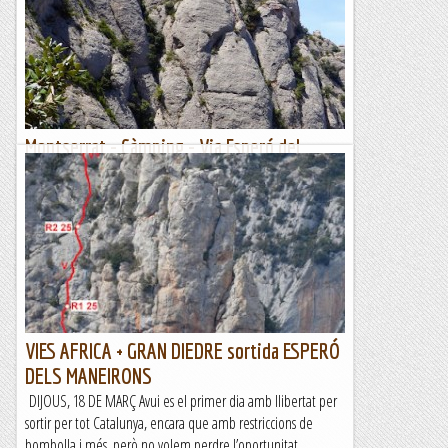
pendents, tot i que sabíem que el lloc és preciós, ens feia
mandra per l'aproximació. Al veure la possibilitat...
Manel&Ita
Montserrat - Càmping - Via Esperó del
Místic - 19/05/2021
L'Esperó del Místic és una via d'aquelles que no li pot faltar a
cap Montserratí; un itinerari lògic, amb una roca excepcional
i un bon equipament fa que resulti una...
Manel&Ita
VIES AFRICA + GRAN DIEDRE sortida ESPERÓ
DELS MANEIRONS
DIJOUS, 18 DE MARÇ Avui es el primer dia amb llibertat per
sortir per tot Catalunya, encara que amb restriccions de
bombolla i més, però no volem perdre l’oportunitat...