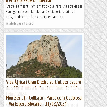
d'entrada espero indecisa
L'altre dia mirant i remirant trobo que hi ha una altra via a la
Formiguera: Espero la Indecisa. De fet, no li donaria la
categoria de via, sinó de variant d'entrada. No...
Escalada per a tontos
Vies Àfrica i Gran Diedre sortint per esperó
dels Minairons a la Paret del Grau. 15 i 17 de
febrer 2024
Montserrat - Collbató - Paret de la Codolosa
La majestuosa Paret del Grau vista des de coll Piquer.
- Via Esperó Blocaire - 11/02/2024
Aprofitant la bona climatologia i orientació de la Paret del