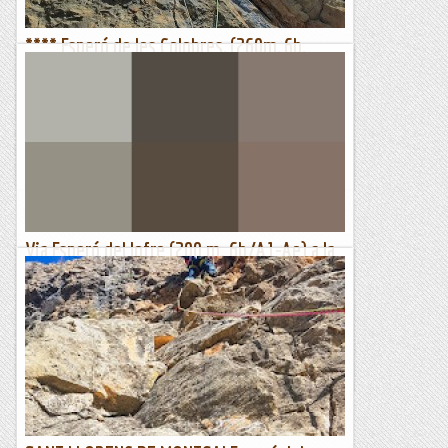
**** Esperó de les Colobres, (260m, 6b,
6a/A1 oblig), Cap del Ras, Àger
Dissabte, 9 d’abril de 2022En aquests temps volubles trobar
una via que t'aferma a la paret amb la solidesa d'un bon
argument és un regal. Àger està de moda, en un panorama...
Benvinguts al Paradís
Via Esperó del Jofre (200 m. 6b/A1-Ae) a la
Paret de l'Eclipsi (Montserrat)
La Paret de l'Eclipsi és una extensa muralla d'un marcat
caràcter aventurer situada de ple en el salvatge vessant nord
de la regió dels Ecos. Poques rutes la recorren, i...
Classic climber