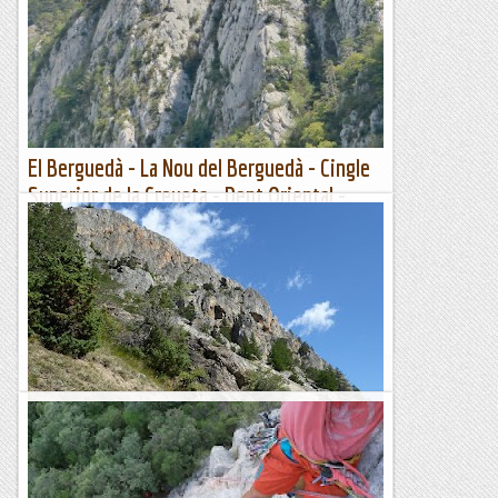
excel·lents noves vietes a l'esquerra del Solàrium. Això és un
no parar. Com apunta dia de sol, comencem...
Lo gall
El Berguedà - La Nou del Berguedà - Cingle
Superior de la Creueta - Dent Oriental -
Esperó de la Tor 11/09/2022
Avui, amb el Sergi i la Montse, fem cap al Cingle Superior
de la Creueta. Sabíem que en Joan Rovira havia obert unes
vies, però no teníem ressenyes, així que...
Manel&Ita
Bouchier. Esperó de Bouchier
Avui, per deixar reposar els genolls, agafo el material i surto a
provar una via relativament llarga, però que sembla poc