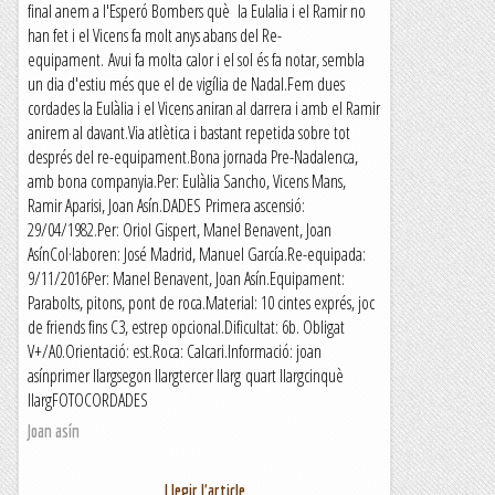
final anem a l'Esperó Bombers què la Eulalia i el Ramir no
han fet i el Vicens fa molt anys abans del Re-
equipament. Avui fa molta calor i el sol és fa notar, sembla
un dia d'estiu més que el de vigília de Nadal.Fem dues
cordades la Eulàlia i el Vicens aniran al darrera i amb el Ramir
anirem al davant.Via atlètica i bastant repetida sobre tot
després del re-equipament.Bona jornada Pre-Nadalenca,
amb bona companyia.Per: Eulàlia Sancho, Vicens Mans,
Ramir Aparisi, Joan Asín.DADES Primera ascensió:
29/04/1982.Per: Oriol Gispert, Manel Benavent, Joan
AsínCol·laboren: José Madrid, Manuel García.Re-equipada:
9/11/2016Per: Manel Benavent, Joan Asín.Equipament:
Parabolts, pitons, pont de roca.Material: 10 cintes exprés, joc
de friends fins C3, estrep opcional.Dificultat: 6b. Obligat
V+/A0.Orientació: est.Roca: Calcari.Informació: joan
asínprimer llargsegon llargtercer llarg quart llargcinquè
llargFOTOCORDADES
Joan asín
Llegir l'article