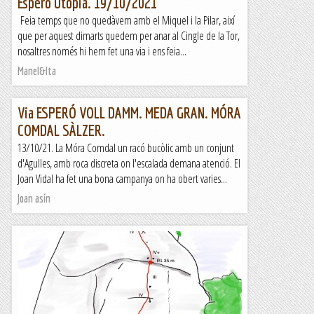
Esperó Utopia. 19/10/2021
Feia temps que no quedàvem amb el Miquel i la Pilar, així
que per aquest dimarts quedem per anar al Cingle de la Tor,
nosaltres només hi hem fet una via i ens feia...
Manel&Ita
Via ESPERÓ VOLL DAMM. MEDA GRAN. MÓRA
COMDAL SÀLZER.
13/10/21. La Móra Comdal un racó bucòlic amb un conjunt
d'Agulles, amb roca discreta on l'escalada demana atenció. El
Joan Vidal ha fet una bona campanya on ha obert varies...
Joan asín