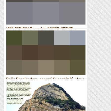
Un front de nord va deixar una coberta blanca sobre...
Cecmo alpí
VIES ESPIGOLO sortida SUPER DIEDRE +
ESPERÓ DAIKIRI
DIMECRES, 24 DE MAIG DE 2023 Avui és un dia amb moltes
possibilitats de mullar-nos, però tot i la meteo he quedat
amb el Lluis per sortir. Com sempre ens trobem a bar de...
Els Visas
Peña Predicadera, esperó Guanchinfú. Hoya
de Huesca. Aragó. 17-12-2022.
Amb el dia que fa avui només podem escalar a Peña
Predicadera Continuem la nostra estada per Osca,
avui dissabte el dia es lleva...
Jaumegrimp 2