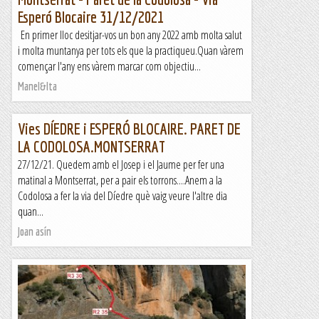
Esperó Blocaire 31/12/2021
En primer lloc desitjar-vos un bon any 2022 amb molta salut
i molta muntanya per tots els que la practiqueu.Quan vàrem
començar l'any ens vàrem marcar com objectiu...
Manel&Ita
Vies DÍEDRE i ESPERÓ BLOCAIRE. PARET DE
LA CODOLOSA.MONTSERRAT
27/12/21. Quedem amb el Josep i el Jaume per fer una
matinal a Montserrat, per a pair els torrons....Anem a la
Codolosa a fer la via del Díedre què vaig veure l'altre dia
quan...
Joan asín