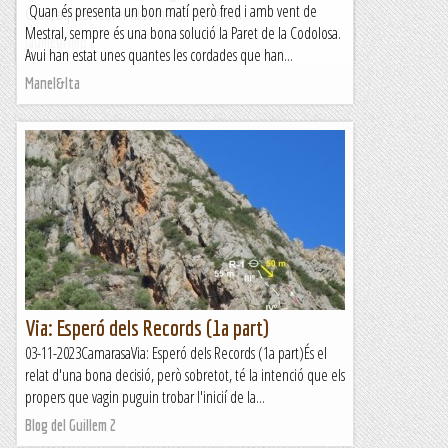
Quan és presenta un bon matí però fred i amb vent de
Grau, aquest febrer hi tornem; hi tenim...
Mestral, sempre és una bona solució la Paret de la Codolosa.
Jaumegrimp 2
Avui han estat unes quantes les cordades que han...
Manel&Ita
Via: Esperó dels Records (1a part)
03-11-2023CamarasaVia: Esperó dels Records (1a part)És el
relat d'una bona decisió, però sobretot, té la intenció que els
propers que vagin puguin trobar l'inicií de la...
Blog del Guillem 2