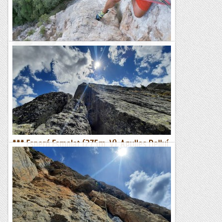
complicada i, sobretot, interessant. A més, la roca...
Muntanyenc
Via Espero del Salvi al Turó del Ros
Despres de mes de trenta anys de veure aquesta cinglera
quan tornaba de Montserrat o Pedraforca , per fi he pogut
apropar-me i coneixer de primera mà aquest bonic i...
Les altres vies...
*** Esperó Esmolat (275m, V), Agulles Delluí
(Estany Llong), Aigüestortes
Dimecres, 1 de juny de 2022Quan toca improvisar sorgeix un
deix d'aventura que fa semblar nova qualsevol via. No
importa que l'hagis escalat, el record no sol ser fidel...
Benvinguts al Paradís