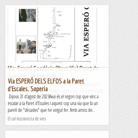
Via: Esperó Geodèsic (Nova Via) Paret de
Terrades, Alt Empordà
Via ESPERÓ DELS ELFOS a la Paret
Us faig 4 ratlles de la última via Oberta en aquesta paret
d'Escales. Soperia
poc agraïda, última de la trilogia i que jo no dona per grans
Dijous 31 d'agost de 2023Avui és el segon cop que vinc a
aventures més. L'esperó Geodèsic,...
escalar a la Paret d'Escales i aquest cop una via que fa un
Rumba Team
parell de "dècades" que he volgut fer. Amb amics de...
El col·leccionista de vies