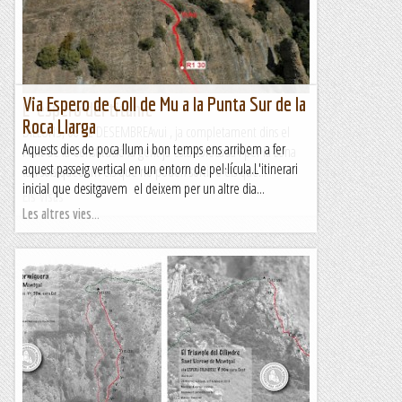
Via Espero de Coll de Mu a la Punta Sur de la
L' esperó del titanic
Roca Llarga
DILLUNS, 06 DE DESEMBREAvui , ja completament dins el
Aquests dies de poca llum i bon temps ens arribem a fer
Pont de la Constitució la gent ja esta colocada i per la zona
aquest passeig vertical en un entorn de pel·lícula.L'itinerari
tan sols quedem els que no poden sortir o els que...
inicial que desitgavem el deixem per un altre dia...
Els Visas
Les altres vies...