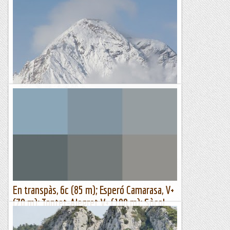
Via Espero del Txupi . Cala Ginesta
Fa uns anys i per recordar el nostre Joan Victor Txupi, li vaig
dedicar aquesta curta i asequible via.Va ser un caos anar sol i
sense material. Sort del meu estimat...
Les altres vies...
Monte Chaberton. Esperó sud
El Monte Chaberton és un muntanyot de 3.131 metres que,
quan esquies a l'estació de Montgenevre sorprès per la seva
presència just arribats dalt del telecabina! Així que hi...
Muntanyenc
En transpàs, 6c (85 m); Esperó Camarasa, V+
(70 m); Tontet-Alegret V+ (100 m); Sòcol
del Mont-Roig
Tot justs arribats dels Alps, Montse i Emili enllesteixen tres