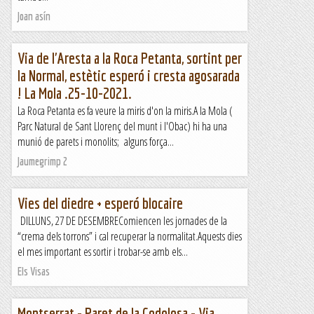
Joan asín
Via de l'Aresta a la Roca Petanta, sortint per
la Normal, estètic esperó i cresta agosarada
! La Mola .25-10-2021.
La Roca Petanta es fa veure la miris d'on la miris.A la Mola (
Parc Natural de Sant Llorenç del munt i l'Obac) hi ha una
munió de parets i monolits; alguns força...
Jaumegrimp 2
Vies del diedre + esperó blocaire
DILLUNS, 27 DE DESEMBREComiencen les jornades de la
“crema dels torrons” i cal recuperar la normalitat.Aquests dies
el mes important es sortir i trobar-se amb els...
Els Visas
Montserrat - Paret de la Codolosa - Via