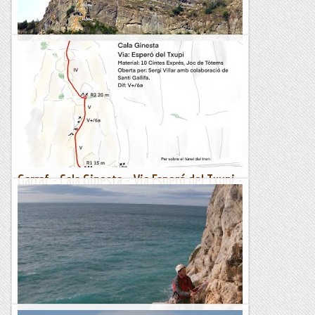
Puigsacalm, esperó dels Llops
Aquesta via que puja pel vessant sud del puig dels Llops, és
una magnífica excusa per pujar al Puigsacalm escalant una
mica i caminant bastant. Tan aviat com la vaig veure...
Muntanyenc
Garraf - Cala Ginesta - Via Esperó del Txupi -
21/01/2023
Ja fa uns anys en Sergi Villar va obrir un esperó, mirant des
del mar, a l'esquerra de la Cala Ginesta. Recentment l'ha
publicada i avui l'hem anat a tastar. Malgrat...
Manel&Ita