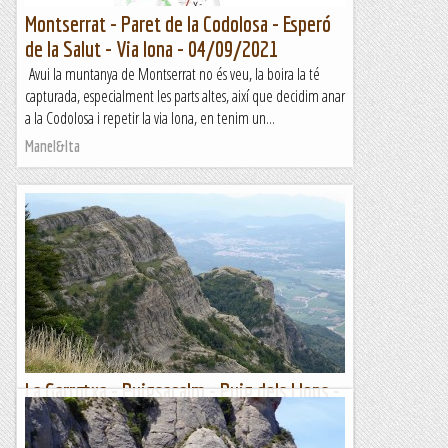
Montserrat - Paret de la Codolosa - Esperó
de la Salut - Via Iona - 04/09/2021
Avui la muntanya de Montserrat no és veu, la boira la té
capturada, especialment les parts altes, així que decidim anar
a la Codolosa i repetir la via Iona, en tenim un...
Manel&Ita
La Garrotxa - Puigsacalm - Puig dels Llops -
Via Esperó dels Llops - 10/08/2021
Des de feia molt de temps que teníem aquesta via a les