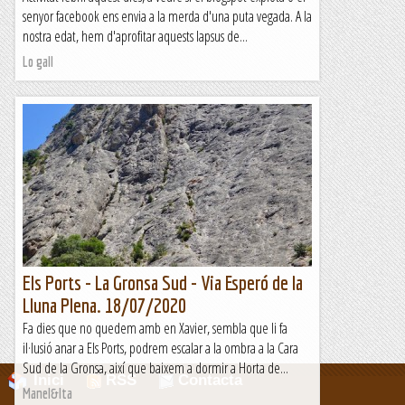
senyor facebook ens envia a la merda d'una puta vegada. A la
nostra edat, hem d'aprofitar aquests lapsus de...
Lo gall
Els Ports - La Gronsa Sud - Via Esperó de la
Lluna Plena. 18/07/2020
Fa dies que no quedem amb en Xavier, sembla que li fa
il·lusió anar a Els Ports, podrem escalar a la ombra a la Cara
Sud de la Gronsa, així que baixem a dormir a Horta de...
Inici
RSS
Contacta
Manel&Ita