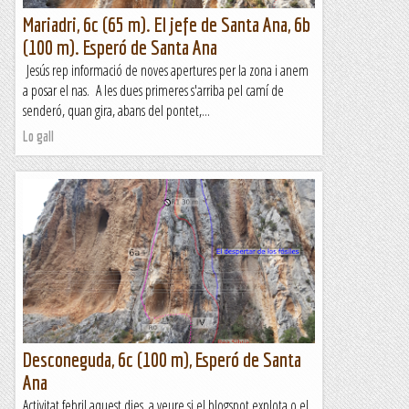
Mariadri, 6c (65 m). El jefe de Santa Ana, 6b
(100 m). Esperó de Santa Ana
Jesús rep informació de noves apertures per la zona i anem
a posar el nas. A les dues primeres s'arriba pel camí de
senderó, quan gira, abans del pontet,...
Lo gall
Desconeguda, 6c (100 m), Esperó de Santa
Ana
Activitat febril aquest dies, a veure si el blogspot explota o el