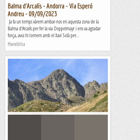
Balma d'Arcalís - Andorra - Via Esperó
Andreu - 09/09/2023
Ja fa un temps vàrem arribar-nos en aquesta zona de la
Balma d'Arcalís per fer la via Doppelmayr i ens va agradar
força, avui hi tornem amb el Xavi Solà per...
Manel&Ita
Pic Negre d’Envalira. Esperó nord
1 de setembre de 2023Poc ens pensàvem diumenge passat
que podríem realitzar aquesta sortida just cinc dies més tard.