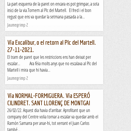
La part esquerra de la paret on encara es pot grimpar, a sota
Impressionant esperó de roca al bell mig del Torrent del
inici de la via.Tornem al PIc del Martell. El fred i el bon
Rajant. ...
regust que ens va quedar la setmana passada a la...
Jaumegrimp 2
Jaumegrimp 2
Via Excalibur, o el retorn al PIc del Martell.
27-11-2021.
El tram de paret que les restriccions ens han deixat per
escalar... Ara fèia molts anys que no escalava al PIc del
Martell i mira que hi havia...
Jaumegrimp 2
Via NORMAL-FORMIGUERA. Via ESPERÓ
CILINDRET. SANT LLORENÇ DE MONTGAI
26/02/22. Aquest dia havia d'arribar. Aprofitant que un
company del Centre volia tornar a escalar va quedar amb el
Ramón Samarra per anar-hi, tot xerrant el Juan Carlos
també...