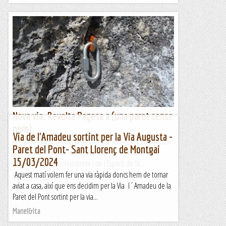
Nova via. Revolta Pagesa a (una paret sense
nom).
Via de l'Amadeu sortint per la Via Augusta -
Fet. Ja he obert la trilogia de vies que volia obrir en aquesta
Paret del Pont- Sant Llorenç de Montgai
paret sense nom on, ara sí, n'hi haurem de buscar un.
15/03/2024
Després de la A Contracorrent i de l'Esperó de St....
Aquest matí volem fer una via ràpida doncs hem de tornar
Romàntic Guerrer
aviat a casa, així que ens decidim per la Via l´Amadeu de la
Paret del Pont sortint per la via...
Manel&Ita