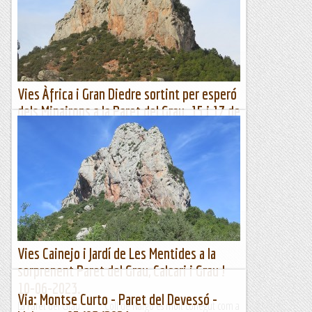
tenien tota la paret per desvirgar i gràcies al seu bon ull
varen triar la linea més lógica de la paret.Potser...
Bloc Empotrat
Vies Àfrica i Gran Diedre sortint per esperó
dels Minairons a la Paret del Grau. 15 i 17 de
febrer 2024
La majestuosa Paret del Grau vista des de coll Piquer.
Aprofitant la bona climatologia i orientació de la Paret del
Grau, aquest febrer hi tornem; hi tenim...
Jaumegrimp 2
Vies Cainejo i Jardí de Les Mentides a la
sorprenent Paret del Grau, Calcari i Grau !
10-06-2023.
Via: Montse Curto - Paret del Devessó -
La Paret del Grau Coll de Nargó és molt conegut com a