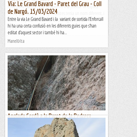
Via: Le Grand Bavard - Paret del Grau - Coll
Molt bona via, tot i que el nom no li fa justícia. M'explica
de Nargó. 15/03/2024
Luichy que cadascú dels aperturistes tenia un nom diferent, i
Entre la via Le Grand Bavard i la variant de sortida l’Enforcall
com no es posaven d'acord, un sorteig va resoldre el...
hi ha una certa confusió en les diferents guies que s’han
Lo gall
editat d’aquest sector i també hi ha...
Manel&Ita
Anglada Cerdà a la Paret de la Pedrera
d'Aiguafreda.
Com no podia ser d'una altre manera en Cerdà i l'Anglada