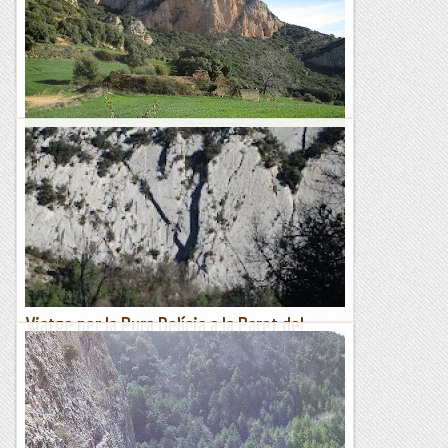
reino de los cielos". Nom que dona titol aquesta bonica i
tranquila vieta.Nosaltres com som per la...
Les altres vies...
Itziar a la Paret del Temps.
Després de la tempesta ve la calma i, després de la mona ve
el mono. Així, que amb reserves suficients per passar una
setmana, he anat a la tranquila paret del Temps a...
Romàntic Guerrer
Viatge per la Pura Delícia a la Paret del
Devessó.
Qui més, qui menys, segur que aquests dies ha fet, està fent
o farà algun viatge. Jo també. He fet el Viatge per la Pura
Delícia a Malanyeu, que després de les darreres...
Romàntic Guerrer