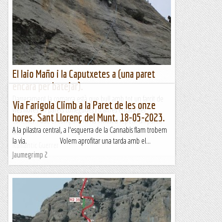
El Iaio Maño i la Caputxetes a (una paret
encara per batejar).
Darrerament la comarca està que bull amb tot un farcit de
Via Farigola Climb a la Paret de les onze
vies noves en parets conegudes i d'altres encara per
hores. Sant Llorenç del Munt. 18-05-2023.
coneixer. Avui, el company m'ha invitat a repetir un parell
A la pilastra central, a l'esquerra de la Cannabis flam trobem
de...
la via. Volem aprofitar una tarda amb el...
Romàntic Guerrer
Jaumegrimp 2