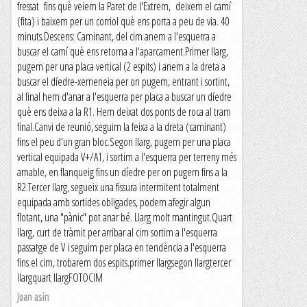
fressat fins què veiem la Paret de l'Extrem, deixem el camí
(fita) i baixem per un corriol què ens porta a peu de via. 40
minuts.Descens: Caminant, del cim anem a l'esquerra a
buscar el camí què ens retorna a l'aparcament.Primer llarg,
pugem per una placa vertical (2 espits) i anem a la dreta a
buscar el díedre-xemeneia per on pugem, entrant i sortint,
al final hem d'anar a l'esquerra per placa a buscar un díedre
què ens deixa a la R1. Hem deixat dos ponts de roca al tram
final.Canvi de reunió, seguim la feixa a la dreta (caminant)
fins el peu d'un gran bloc.Segon llarg, pugem per una placa
vertical equipada V+/A1, i sortim a l'esquerra per terreny més
amable, en flanqueig fins un díedre per on pugem fins a la
R2.Tercer llarg, segueix una fissura intermitent totalment
equipada amb sortides obligades, podem afegir algun
flotant, una "pànic" pot anar bé. Llarg molt mantingut.Quart
llarg, curt de tràmit per arribar al cim sortim a l'esquerra
passatge de V i seguim per placa en tendència a l'esquerra
fins el cim, trobarem dos espits.primer llargsegon llargtercer
llargquart llargFOTOCIM
Joan asín