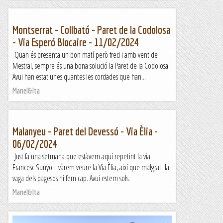
Montserrat - Collbató - Paret de la Codolosa
- Via Esperó Blocaire - 11/02/2024
Quan és presenta un bon matí però fred i amb vent de
Mestral, sempre és una bona solució la Paret de la Codolosa.
Avui han estat unes quantes les cordades que han...
Manel&Ita
Malanyeu - Paret del Devessó - Via Èlia -
06/02/2024
Just fa una setmana que estàvem aquí repetint la via
Francesc Sunyol i vàrem veure la Via Èlia, així que malgrat la
vaga dels pagesos hi fem cap. Avui estem sols.
Manel&Ita