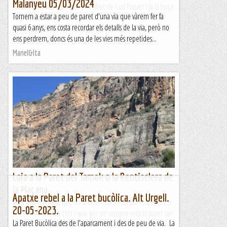
Malanyeu 05/03/2024
zona d'escalada esportiva a l'indret de Coll Piquer i ja fa força
Tornem a estar a peu de paret d'una via que vàrem fer fa
anys hi havia pujat...
quasi 6 anys, ens costa recordar els detalls de la via, però no
Jaumegrimp 2
ens perdrem, doncs és una de les vies més repetides...
Manel&Ita
Laia a la Paret del Tamok o la Rentisclera de
la Maçana.
Apatxe rebel a la Paret bucòlica. Alt Urgell.
Feia una eternitat que no anava en aquesta paret que ja no
20-05-2023.
sé com anomenar (tot i que per mi sempre serà la paret del
La Paret Bucòlica des de l'aparcament i des de peu de via. La
Tamok). Em escollit la Laia ja que teniem ganes de no...