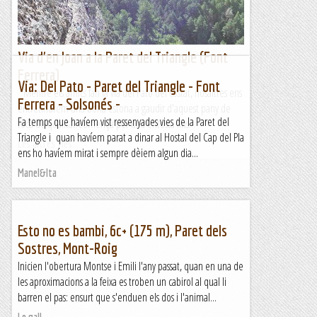
Via d'en Joan a la Paret del Triangle (Font
Ferrera)
Via: Del Pato - Paret del Triangle - Font
Mentre els amics fan la via del Pato del costat, nosaltres ens
Ferrera - Solsonés -
entretindrem una bona estona a gaudir d'aquest pany de
Fa temps que havíem vist ressenyades vies de la Paret del
roca de qualitat.Comença per una entosta fins...
Triangle i quan havíem parat a dinar al Hostal del Cap del Pla
Les altres vies...
ens ho havíem mirat i sempre dèiem algun dia...
Manel&Ita
Esto no es bambi, 6c+ (175 m), Paret dels
Sostres, Mont-Roig
Inicien l'obertura Montse i Emili l'any passat, quan en una de
les aproximacions a la feixa es troben un cabirol al qual li
barren el pas: ensurt que s'enduen els dos i l'animal...