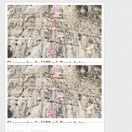
El engendro, 6c (190 m), Paret de les
Bagasses, Terradet
Molt bona via, tot i que el nom no li fa justícia. M'explica
Luichy que cadascú dels aperturistes tenia un nom diferent, i
com no es posaven d'acord, un sorteig va resoldre el...
Lo gall
El engendro, 6c (190 m), Paret de les
Bagasses, Terradet