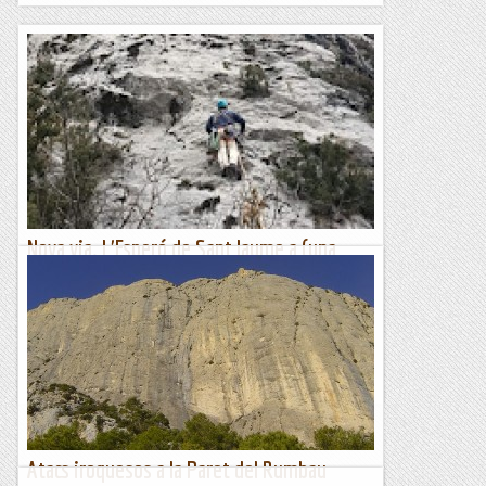
Nova via. L'Esperó de Sant Jaume a (una
paret sense nom).
Després d'obrir la primera via en aquesta paret que encara
no té nom, n'obro la segona amb unes característiques molt
similars: ponts de roca i flotants a dojo, i les...
Romàntic Guerrer
Atacs iroquesos a la Paret del Rumbau