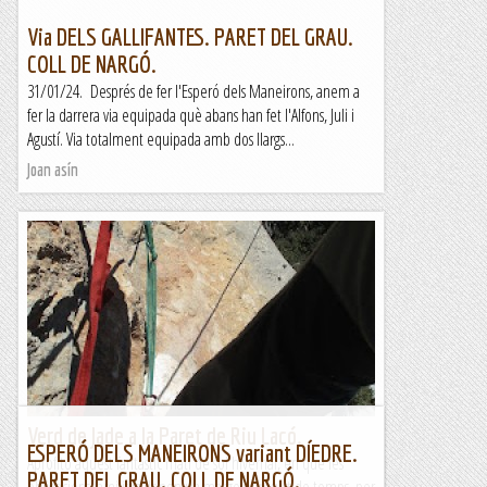
Via DELS GALLIFANTES. PARET DEL GRAU.
COLL DE NARGÓ.
31/01/24. Després de fer l'Esperó dels Maneirons, anem a
fer la darrera via equipada què abans han fet l'Alfons, Juli i
Agustí. Via totalment equipada amb dos llargs...
Joan asín
Verd de Jade a la Paret de Riu Lacó.
ESPERÓ DELS MANEIRONS variant DÍEDRE.
Aprofito aquest fantàstic matí de sol hivernal, en que les
PARET DEL GRAU. COLL DE NARGÓ.