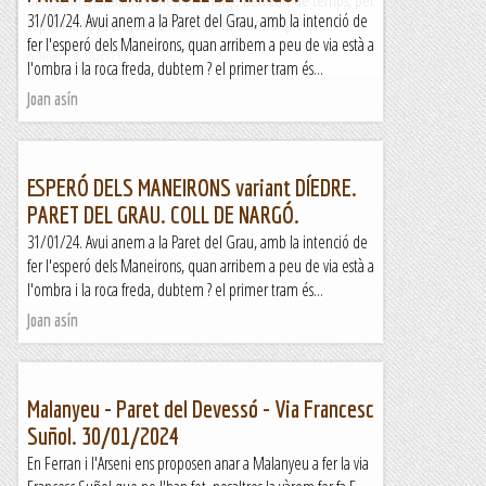
obligacions familiars donen un marge ben curt de temps, per
31/01/24. Avui anem a la Paret del Grau, amb la intenció de
repetir la Verd de Jade a Riu Lacó. La darrera que em...
fer l'esperó dels Maneirons, quan arribem a peu de via està a
Romàntic Guerrer
l'ombra i la roca freda, dubtem ? el primer tram és...
Joan asín
ESPERÓ DELS MANEIRONS variant DÍEDRE.
PARET DEL GRAU. COLL DE NARGÓ.
31/01/24. Avui anem a la Paret del Grau, amb la intenció de
fer l'esperó dels Maneirons, quan arribem a peu de via està a
l'ombra i la roca freda, dubtem ? el primer tram és...
Joan asín
Malanyeu - Paret del Devessó - Via Francesc
Suñol. 30/01/2024
En Ferran i l'Arseni ens proposen anar a Malanyeu a fer la via