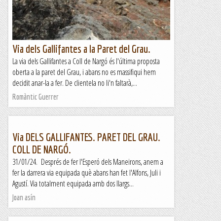
Via dels Gallifantes a la Paret del Grau.
La via dels Gallifantes a Coll de Nargó és l'última proposta
oberta a la paret del Grau, i abans no es massifiqui hem
decidit anar-la a fer. De clientela no li'n faltarà,...
Romàntic Guerrer
Via DELS GALLIFANTES. PARET DEL GRAU.
COLL DE NARGÓ.
31/01/24. Després de fer l'Esperó dels Maneirons, anem a
fer la darrera via equipada què abans han fet l'Alfons, Juli i
Agustí. Via totalment equipada amb dos llargs...
Joan asín