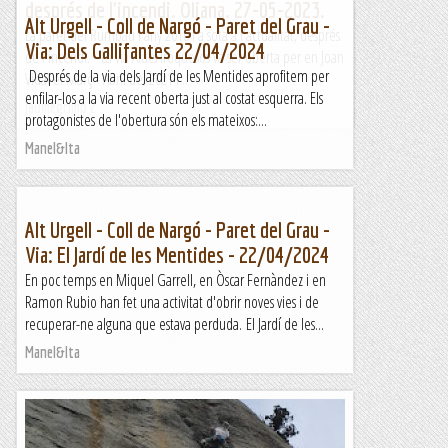
després de l'incendi. Oliana. 27-05-2023.
Alt Urgell - Coll de Nargó - Paret del Grau -
La paret del Rumbau l'any 2010 i a sota a l'actualitat, després
Via: Dels Gallifantes 22/04/2024
de l'incendi. La via Atacs Iroquesos va ser oberta per en Joan
Després de la via dels Jardí de les Mentides aprofitem per
Vidal el Març - Abril del 2021 i...
enfilar-los a la via recent oberta just al costat esquerra. Els
Jaumegrimp 2
protagonistes de l'obertura són els mateixos:...
Manel&Ita
Alt Urgell - Coll de Nargó - Paret del Grau -
Via: El Jardí de les Mentides - 22/04/2024
En poc temps en Miquel Garrell, en Òscar Fernàndez i en
Ramon Rubio han fet una activitat d'obrir noves vies i de
recuperar-ne alguna que estava perduda. El Jardí de les...
Manel&Ita