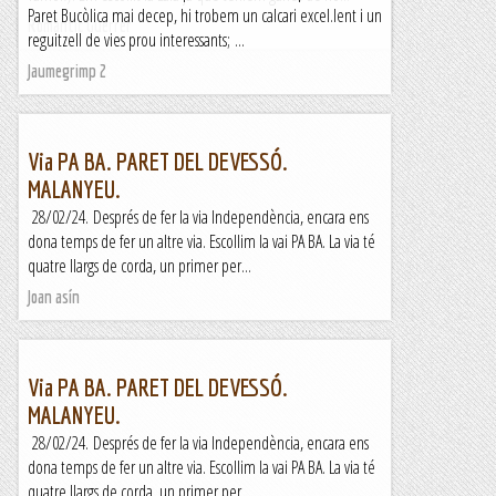
Paret Bucòlica mai decep, hi trobem un calcari excel.lent i un
Romàntic Guerrer
reguitzell de vies prou interessants; ...
Jaumegrimp 2
Via PA BA. PARET DEL DEVESSÓ.
MALANYEU.
28/02/24. Després de fer la via Independència, encara ens
dona temps de fer un altre via. Escollim la vai PA BA. La via té
quatre llargs de corda, un primer per...
Joan asín
Via PA BA. PARET DEL DEVESSÓ.
MALANYEU.
28/02/24. Després de fer la via Independència, encara ens
dona temps de fer un altre via. Escollim la vai PA BA. La via té
quatre llargs de corda, un primer per...