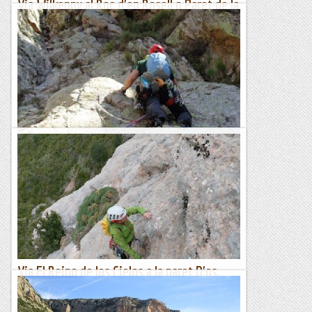
Via Wilkenny al Roc d'en Rosell o Paret de la
Ruïra
Avui em fet la primera repetició d'aquesta nova via. Quins
cullons i que valents que son per obrir aquests 300 metres a
ple estiu amb la que ens cau a sobre....
Les altres vies...
Via Xustiyou a la paret de la Ruïra
Desde fa mes de 30 anys que hi pujo per la pista de Fontalba
a fer ski de muntanya o a escalar a la Dent d'en Rosell
sempre em fixava en aquesta paret i no entenia com no hi...
Les altres vies...
Via El Reino de los Cielos a la paret D'os
Güeis
Al famós Castell de Loarre es va filmar el 2005 la pelicula "El