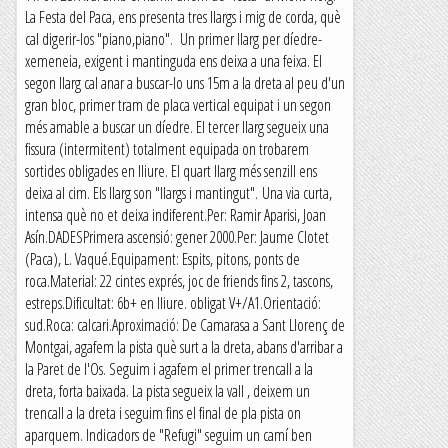
La Festa del Paca, ens presenta tres llargs i mig de corda, què
cal digerir-los "piano,piano". Un primer llarg per díedre-
xemeneia, exigent i mantinguda ens deixa a una feixa. El
segon llarg cal anar a buscar-lo uns 15m a la dreta al peu d'un
gran bloc, primer tram de placa vertical equipat i un segon
més amable a buscar un díedre. El tercer llarg segueix una
fissura (intermitent) totalment equipada on trobarem
sortides obligades en lliure. El quart llarg més senzill ens
deixa al cim. Els llarg son "llargs i mantingut". Una via curta,
intensa què no et deixa indiferent.Per: Ramir Aparisi, Joan
Asín.DADESPrimera ascensió: gener 2000.Per: Jaume Clotet
(Paca), L. Vaqué.Equipament: Espits, pitons, ponts de
roca.Material: 22 cintes exprés, joc de friends fins 2, tascons,
estreps.Dificultat: 6b+ en lliure. obligat V+/A1.Orientació:
sud.Roca: calcari.Aproximació: De Camarasa a Sant Llorenç de
Montgai, agafem la pista què surt a la dreta, abans d'arribar a
la Paret de l'Os. Seguim i agafem el primer trencall a la
dreta, forta baixada. La pista segueix la vall , deixem un
trencall a la dreta i seguim fins el final de pla pista on
aparquem. Indicadors de "Refugi" seguim un camí ben