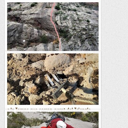
Sobaos Pasiegos a la Paret d'Escales.
Ens ha fet gaudir molt,escalada plaquera on sempre hi ha
canto,més gran o més petit però mai et deixa tirat!.
Homogènia en el seu grau,sostinguda i amb algun tram de...
Bloc Empotrat
a la Temps que corren, paret del Triangle
(Font Ferrera)
***Sort que els pioners del lloc just penjaven al cintu uns