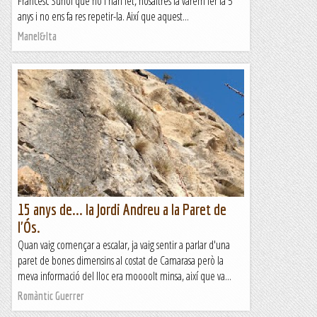
Francesc Suñol que no l'han fet, nosaltres la vàrem fer fa 5
anys i no ens fa res repetir-la. Així que aquest...
Manel&Ita
15 anys de... la Jordi Andreu a la Paret de
l'Ós.
Quan vaig començar a escalar, ja vaig sentir a parlar d'una
paret de bones dimensins al costat de Camarasa però la
meva informació del lloc era moooolt minsa, així que va...
Romàntic Guerrer