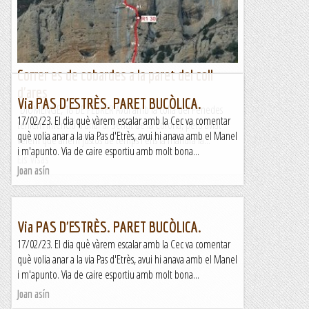
Correr es de cobardes a la paret del coll
d'ares
Via PAS D'ESTRÈS. PARET BUCÒLICA.
DIUMENGE, 18 DE FEBRER Avui amb la colla del Penedes
17/02/23. El dia què vàrem escalar amb la Cec va comentar
teníem intenció d'anar al Serrat de la Corona, però aviat
què volia anar a la via Pas d'Etrès, avui hi anava amb el Manel
veiem que anem justos de temps i ens fa mandra la...
i m'apunto. Via de caire esportiu amb molt bona...
Els Visas
Joan asín
Via PAS D'ESTRÈS. PARET BUCÒLICA.
17/02/23. El dia què vàrem escalar amb la Cec va comentar
què volia anar a la via Pas d'Etrès, avui hi anava amb el Manel
i m'apunto. Via de caire esportiu amb molt bona...
Joan asín