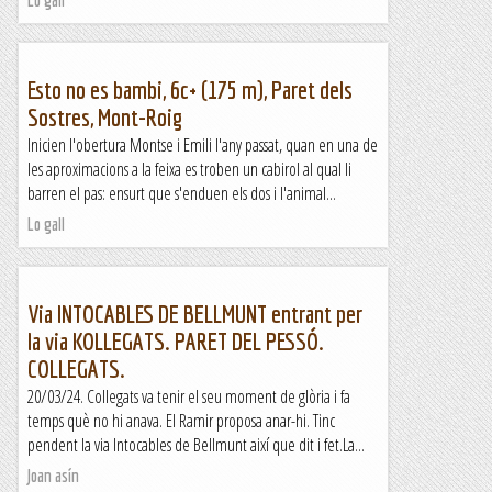
Lo gall
Esto no es bambi, 6c+ (175 m), Paret dels
Sostres, Mont-Roig
Inicien l'obertura Montse i Emili l'any passat, quan en una de
les aproximacions a la feixa es troben un cabirol al qual li
barren el pas: ensurt que s'enduen els dos i l'animal...
Lo gall
Via INTOCABLES DE BELLMUNT entrant per
la via KOLLEGATS. PARET DEL PESSÓ.
COLLEGATS.
20/03/24. Collegats va tenir el seu moment de glòria i fa
temps què no hi anava. El Ramir proposa anar-hi. Tinc
pendent la via Intocables de Bellmunt així que dit i fet.La...
Joan asín