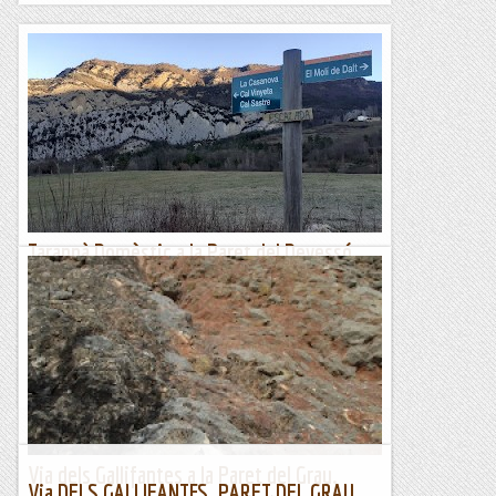
Tarannà Domèstic a la Paret del Devessó
Aquest matí, mentre feia una escaladeta a la paret del
Devessó a Malanyeu, he tingut la sensació de veure
fotogrames encara per venir de la meva vida i, sense dubte,
aquest...
Romàntic Guerrer
Via dels Gallifantes a la Paret del Grau.
Via DELS GALLIFANTES. PARET DEL GRAU.