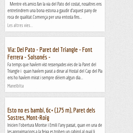
Mentre els amics fan la via del Pato del costat, nosaltres ens
entretindrem una bona estona a gaudir d'aquest pany de
roca de qualitat.Comença per una entosta fins...
Les altres vies...
Via: Del Pato - Paret del Triangle - Font
Ferrera - Solsonés -
Fa temps que havíem vist ressenyades vies de la Paret del
Triangle i quan havíem parat a dinar al Hostal del Cap del Pla
ens ho havíem mirat i sempre dèiem algun dia...
Manel&Ita
Esto no es bambi, 6c+ (175 m), Paret dels
Sostres, Mont-Roig
Inicien l'obertura Montse i Emili l'any passat, quan en una de
les aproximacions a la feixa es troben un cabirol al qual li