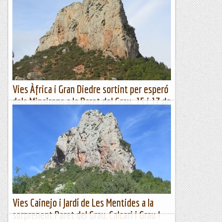
d'Aiguafreda.
Com no podia ser d'una altre manera en Cerdà i l'Anglada
tenien tota la paret per desvirgar i gràcies al seu bon ull
varen triar la linea més lógica de la paret.Potser...
Bloc Empotrat
Vies Àfrica i Gran Diedre sortint per esperó
dels Minairons a la Paret del Grau. 15 i 17 de
febrer 2024
La majestuosa Paret del Grau vista des de coll Piquer.
Aprofitant la bona climatologia i orientació de la Paret del
Grau, aquest febrer hi tornem; hi tenim...
Jaumegrimp 2
Vies Cainejo i Jardí de Les Mentides a la
sorprenent Paret del Grau, Calcari i Grau !