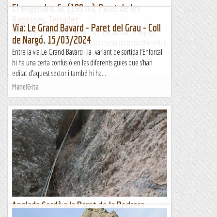
El engendro, 6c (190 m), Paret de les
Bagasses, Terradet
Via: Le Grand Bavard - Paret del Grau - Coll
Molt bona via, tot i que el nom no li fa justícia. M'explica
de Nargó. 15/03/2024
Luichy que cadascú dels aperturistes tenia un nom diferent, i
Entre la via Le Grand Bavard i la variant de sortida l’Enforcall
com no es posaven d'acord, un sorteig va resoldre el...
hi ha una certa confusió en les diferents guies que s’han
Lo gall
editat d’aquest sector i també hi ha...
Manel&Ita
Anglada Cerdà a la Paret de la Pedrera