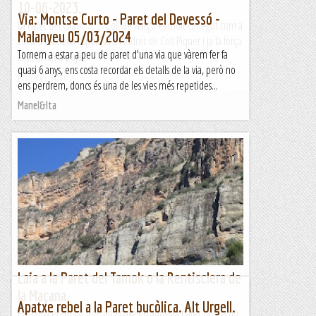
10-06-2023.
Via: Montse Curto - Paret del Devessó -
La Paret del Grau Coll de Nargó és molt conegut com a
Malanyeu 05/03/2024
zona d'escalada esportiva a l'indret de Coll Piquer i ja fa força
Tornem a estar a peu de paret d'una via que vàrem fer fa
anys hi havia pujat...
quasi 6 anys, ens costa recordar els detalls de la via, però no
Jaumegrimp 2
ens perdrem, doncs és una de les vies més repetides...
Manel&Ita
Laia a la Paret del Tamok o la Rentisclera de
la Maçana.
Apatxe rebel a la Paret bucòlica. Alt Urgell.
Feia una eternitat que no anava en aquesta paret que ja no