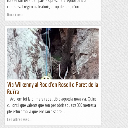
roca el van fer a pic i pala els presoners republicans o
contraris al règim o aleatoris, a cop de fuet, d'un...
Roca i neu
Via Wilkenny al Roc d'en Rosell o Paret de la
Ruïra
Avui em fet la primera repetició d'aquesta nova via. Quins
cullons i que valents que son per obrir aquests 300 metres a
ple estiu amb la que ens cau a sobre....
Les altres vies...