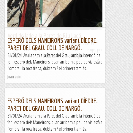
Verd de Jade a la Paret de Riu Lacó.
ESPERÓ DELS MANEIRONS variant DÍEDRE.
Aprofito aquest fantàstic matí de sol hivernal, en que les
PARET DEL GRAU. COLL DE NARGÓ.
obligacions familiars donen un marge ben curt de temps, per
31/01/24. Avui anem a la Paret del Grau, amb la intenció de
repetir la Verd de Jade a Riu Lacó. La darrera que em...
fer l'esperó dels Maneirons, quan arribem a peu de via està a
Romàntic Guerrer
l'ombra i la roca freda, dubtem ? el primer tram és...
Joan asín
ESPERÓ DELS MANEIRONS variant DÍEDRE.
PARET DEL GRAU. COLL DE NARGÓ.
31/01/24. Avui anem a la Paret del Grau, amb la intenció de
fer l'esperó dels Maneirons, quan arribem a peu de via està a
l'ombra i la roca freda, dubtem ? el primer tram és...