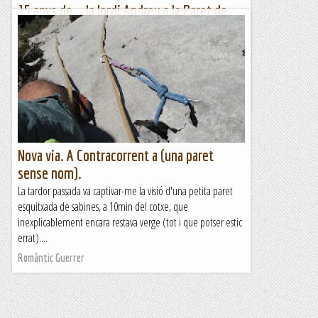
15 anys de... la Jordi Andreu a la Paret de
l'Ós.
Quan vaig començar a escalar, ja vaig sentir a parlar d'una
paret de bones dimensins al costat de Camarasa però la
meva informació del lloc era moooolt minsa, així que va...
Romàntic Guerrer
Nova via. A Contracorrent a (una paret
sense nom).
La tardor passada va captivar-me la visió d'una petita paret
esquitxada de sabines, a 10min del cotxe, que
inexplicablement encara restava verge (tot i que potser estic
errat)....
Romàntic Guerrer