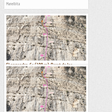
Manel&Ita
El engendro, 6c (190 m), Paret de les
Bagasses, Terradet
Molt bona via, tot i que el nom no li fa justícia. M'explica
Luichy que cadascú dels aperturistes tenia un nom diferent, i
com no es posaven d'acord, un sorteig va resoldre el...
Lo gall