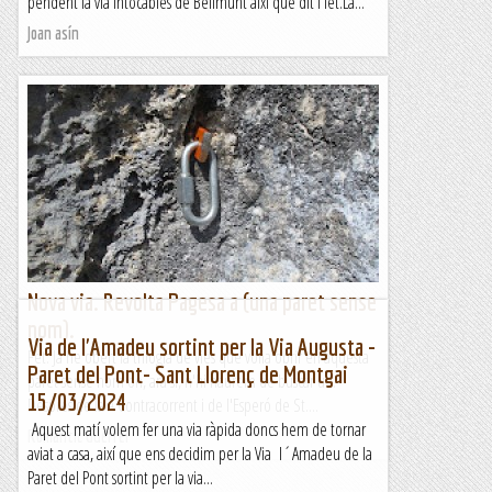
pendent la via Intocables de Bellmunt així que dit i fet.La...
Joan asín
Nova via. Revolta Pagesa a (una paret sense
nom).
Via de l'Amadeu sortint per la Via Augusta -
Fet. Ja he obert la trilogia de vies que volia obrir en aquesta
Paret del Pont- Sant Llorenç de Montgai
paret sense nom on, ara sí, n'hi haurem de buscar un.
15/03/2024
Després de la A Contracorrent i de l'Esperó de St....
Aquest matí volem fer una via ràpida doncs hem de tornar
Romàntic Guerrer
aviat a casa, així que ens decidim per la Via l´Amadeu de la
Paret del Pont sortint per la via...