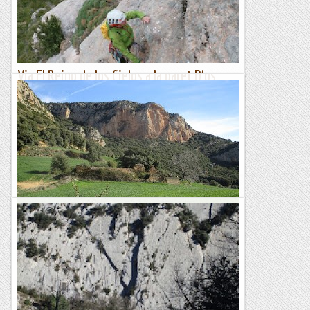
Via El Reino de los Cielos a la paret D'os
Güeis
Al famós Castell de Loarre es va filmar el 2005 la pelicula "El
reino de los cielos". Nom que dona titol aquesta bonica i
tranquila vieta.Nosaltres com som per la...
Les altres vies...
Itziar a la Paret del Temps.
Després de la tempesta ve la calma i, després de la mona ve
el mono. Així, que amb reserves suficients per passar una
setmana, he anat a la tranquila paret del Temps a...
Romàntic Guerrer