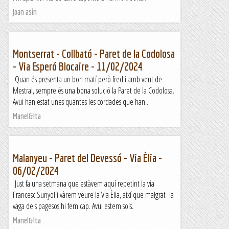
Joan asín
Montserrat - Collbató - Paret de la Codolosa
- Via Esperó Blocaire - 11/02/2024
Quan és presenta un bon matí però fred i amb vent de
Mestral, sempre és una bona solució la Paret de la Codolosa.
Avui han estat unes quantes les cordades que han...
Manel&Ita
Malanyeu - Paret del Devessó - Via Èlia -
06/02/2024
Just fa una setmana que estàvem aquí repetint la via
Francesc Sunyol i vàrem veure la Via Èlia, així que malgrat la
vaga dels pagesos hi fem cap. Avui estem sols.
Manel&Ita