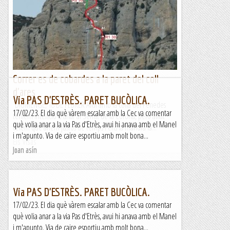
Correr es de cobardes a la paret del coll
d'ares
Via PAS D'ESTRÈS. PARET BUCÒLICA.
DIUMENGE, 18 DE FEBRER Avui amb la colla del Penedes
17/02/23. El dia què vàrem escalar amb la Cec va comentar
teníem intenció d'anar al Serrat de la Corona, però aviat
què volia anar a la via Pas d'Etrès, avui hi anava amb el Manel
veiem que anem justos de temps i ens fa mandra la...
i m'apunto. Via de caire esportiu amb molt bona...
Els Visas
Joan asín
Via PAS D'ESTRÈS. PARET BUCÒLICA.
17/02/23. El dia què vàrem escalar amb la Cec va comentar
què volia anar a la via Pas d'Etrès, avui hi anava amb el Manel
i m'apunto. Via de caire esportiu amb molt bona...