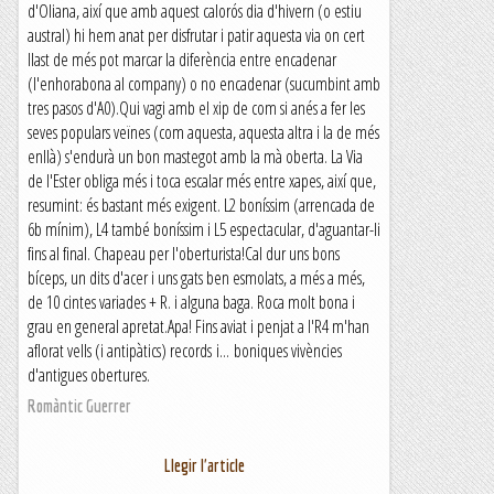
d'Oliana, així que amb aquest calorós dia d'hivern (o estiu
austral) hi hem anat per disfrutar i patir aquesta via on cert
llast de més pot marcar la diferència entre encadenar
(l'enhorabona al company) o no encadenar (sucumbint amb
tres pasos d'A0).Qui vagi amb el xip de com si anés a fer les
seves populars veïnes (com aquesta, aquesta altra i la de més
enllà) s'endurà un bon mastegot amb la mà oberta. La Via
de l'Ester obliga més i toca escalar més entre xapes, així que,
resumint: és bastant més exigent. L2 boníssim (arrencada de
6b mínim), L4 també boníssim i L5 espectacular, d'aguantar-li
fins al final. Chapeau per l'oberturista!Cal dur uns bons
bíceps, un dits d'acer i uns gats ben esmolats, a més a més,
de 10 cintes variades + R. i alguna baga. Roca molt bona i
grau en general apretat.Apa! Fins aviat i penjat a l'R4 m'han
aflorat vells (i antipàtics) records i... boniques vivències
d'antigues obertures.
Romàntic Guerrer
Llegir l'article