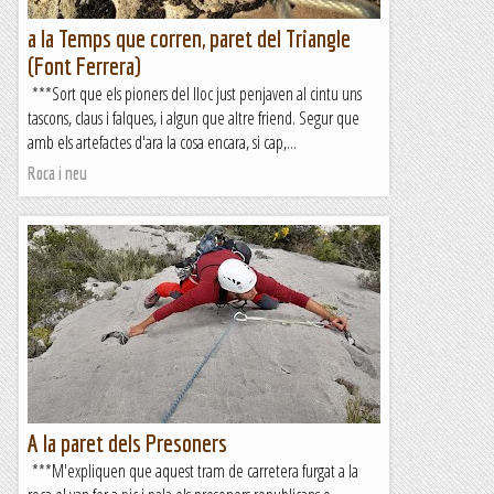
a la Temps que corren, paret del Triangle
(Font Ferrera)
***Sort que els pioners del lloc just penjaven al cintu uns
tascons, claus i falques, i algun que altre friend. Segur que
amb els artefactes d'ara la cosa encara, si cap,...
Roca i neu
A la paret dels Presoners
***M'expliquen que aquest tram de carretera furgat a la