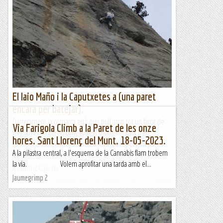
El Iaio Maño i la Caputxetes a (una paret
encara per batejar).
Darrerament la comarca està que bull amb tot un farcit de
Via Farigola Climb a la Paret de les onze
vies noves en parets conegudes i d'altres encara per
hores. Sant Llorenç del Munt. 18-05-2023.
coneixer. Avui, el company m'ha invitat a repetir un parell
A la pilastra central, a l'esquerra de la Cannabis flam trobem
de...
la via. Volem aprofitar una tarda amb el...
Romàntic Guerrer
Jaumegrimp 2