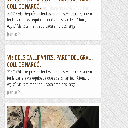
La via dels Gallifantes a Coll de Nargó és l'última proposta
COLL DE NARGÓ.
oberta a la paret del Grau, i abans no es massifiqui hem
31/01/24. Després de fer l'Esperó dels Maneirons, anem a
decidit anar-la a fer. De clientela no li'n faltarà,...
fer la darrera via equipada què abans han fet l'Alfons, Juli i
Romàntic Guerrer
Agustí. Via totalment equipada amb dos llargs...
Joan asín
Via DELS GALLIFANTES. PARET DEL GRAU.
COLL DE NARGÓ.
31/01/24. Després de fer l'Esperó dels Maneirons, anem a
fer la darrera via equipada què abans han fet l'Alfons, Juli i
Agustí. Via totalment equipada amb dos llargs...
Joan asín