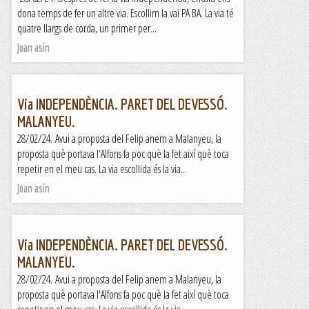
dona temps de fer un altre via. Escollim la vai PA BA. La via té
quatre llargs de corda, un primer per...
Joan asín
Via INDEPENDÈNCIA. PARET DEL DEVESSÓ.
MALANYEU.
28/02/24. Avui a proposta del Felip anem a Malanyeu, la
proposta què portava l'Alfons fa poc què la fet així què toca
repetir en el meu cas. La via escollida és la via...
Joan asín
Via INDEPENDÈNCIA. PARET DEL DEVESSÓ.
MALANYEU.
28/02/24. Avui a proposta del Felip anem a Malanyeu, la
proposta què portava l'Alfons fa poc què la fet així què toca