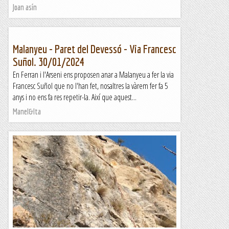
Joan asín
Malanyeu - Paret del Devessó - Via Francesc
Suñol. 30/01/2024
En Ferran i l'Arseni ens proposen anar a Malanyeu a fer la via
Francesc Suñol que no l'han fet, nosaltres la vàrem fer fa 5
anys i no ens fa res repetir-la. Així que aquest...
Manel&Ita