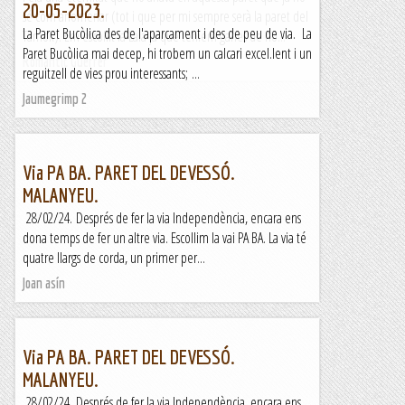
20-05-2023.
sé com anomenar (tot i que per mi sempre serà la paret del
La Paret Bucòlica des de l'aparcament i des de peu de via. La
Tamok). Em escollit la Laia ja que teniem ganes de no...
Paret Bucòlica mai decep, hi trobem un calcari excel.lent i un
Romàntic Guerrer
reguitzell de vies prou interessants; ...
Jaumegrimp 2
Via PA BA. PARET DEL DEVESSÓ.
MALANYEU.
28/02/24. Després de fer la via Independència, encara ens
dona temps de fer un altre via. Escollim la vai PA BA. La via té
quatre llargs de corda, un primer per...
Joan asín
Via PA BA. PARET DEL DEVESSÓ.
MALANYEU.
28/02/24. Després de fer la via Independència, encara ens