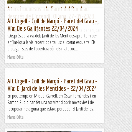
Atacs iroquesos a la Paret del Rumbau
després de l'incendi. Oliana. 27-05-2023.
Alt Urgell - Coll de Nargó - Paret del Grau -
La paret del Rumbau l'any 2010 i a sota a l'actualitat, després
Via: Dels Gallifantes 22/04/2024
de l'incendi. La via Atacs Iroquesos va ser oberta per en Joan
Després de la via dels Jardí de les Mentides aprofitem per
Vidal el Març - Abril del 2021 i...
enfilar-los a la via recent oberta just al costat esquerra. Els
Jaumegrimp 2
protagonistes de l'obertura són els mateixos:...
Manel&Ita
Alt Urgell - Coll de Nargó - Paret del Grau -
Via: El Jardí de les Mentides - 22/04/2024
En poc temps en Miquel Garrell, en Òscar Fernàndez i en
Ramon Rubio han fet una activitat d'obrir noves vies i de
recuperar-ne alguna que estava perduda. El Jardí de les...
Manel&Ita