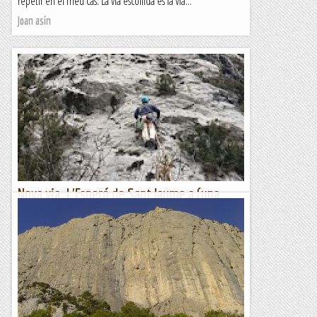
repetir en el meu cas. La via escollida és la via...
Joan asín
Nova via. L'Esperó de Sant Jaume a (una
paret sense nom).
Després d'obrir la primera via en aquesta paret que encara
no té nom, n'obro la segona amb unes característiques molt
similars: ponts de roca i flotants a dojo, i les...
Romàntic Guerrer