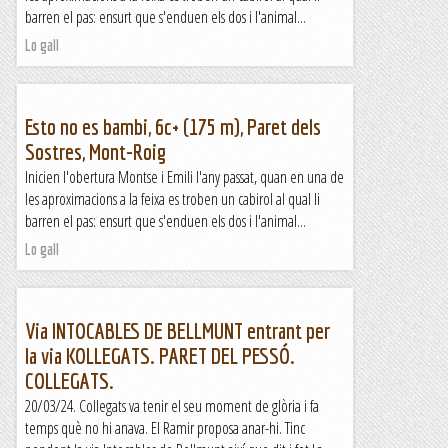
barren el pas: ensurt que s'enduen els dos i l'animal...
Lo gall
Esto no es bambi, 6c+ (175 m), Paret dels
Sostres, Mont-Roig
Inicien l'obertura Montse i Emili l'any passat, quan en una de
les aproximacions a la feixa es troben un cabirol al qual li
barren el pas: ensurt que s'enduen els dos i l'animal...
Lo gall
Via INTOCABLES DE BELLMUNT entrant per
la via KOLLEGATS. PARET DEL PESSÓ.
COLLEGATS.
20/03/24. Collegats va tenir el seu moment de glòria i fa
temps què no hi anava. El Ramir proposa anar-hi. Tinc