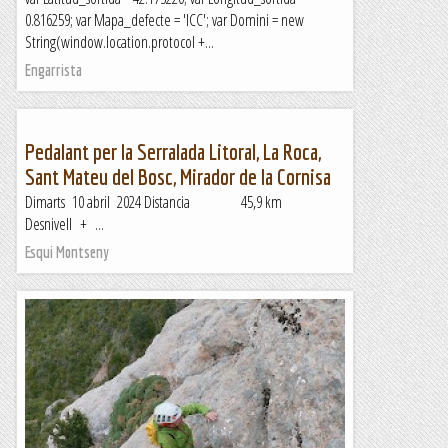
0.816259; var Mapa_defecte = 'ICC'; var Domini = new
String(window.location.protocol +...
Engarrista
Pedalant per la Serralada Litoral, La Roca,
Sant Mateu del Bosc, Mirador de la Cornisa
Dimarts 10 abril 2024 Distancia 45,9 km
Desnivell + ...
Esqui Montseny