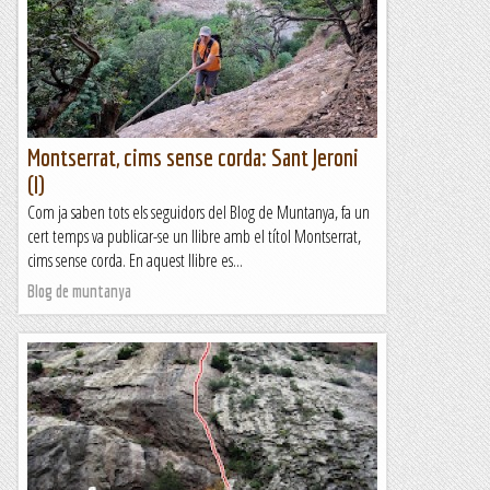
complexitat, només dos pous enllaçats, situada a prop del
Santuari de Montgrony. Té una profunditat...
Blog de muntanya
Montserrat, cims sense corda: Sant Jeroni
(I)
Com ja saben tots els seguidors del Blog de Muntanya, fa un
cert temps va publicar-se un llibre amb el títol Montserrat,
cims sense corda. En aquest llibre es...
Blog de muntanya