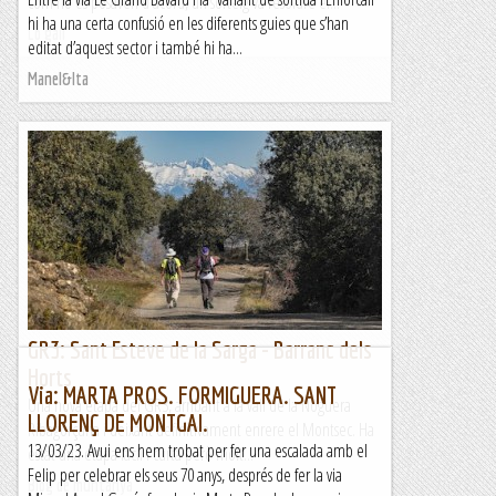
com no es posaven d'acord, un sorteig va resoldre el...
hi ha una certa confusió en les diferents guies que s’han
Lo gall
editat d’aquest sector i també hi ha...
Manel&Ita
GR3: Sant Esteve de la Sarga - Barranc dels
Horts
Via: MARTA PROS. FORMIGUERA. SANT
Una nova etapa del GR3, arribant a la vall de la Noguera
LLORENÇ DE MONTGAI.
Ribagorçana i deixant definitivament enrere el Montsec. Ha
13/03/23. Avui ens hem trobat per fer una escalada amb el
estat una etapa fàcil i curta però molt...
Felip per celebrar els seus 70 anys, després de fer la via
Blog de muntanya