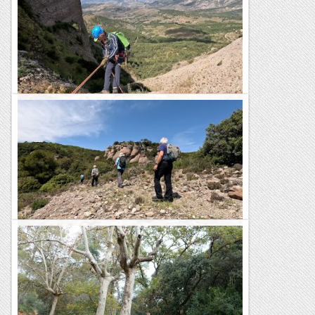
Feia temps que volíem fer aquesta activitat tan singular:
baixar la Paret de l'Aeri, la vertical més gran de Montserrat.
En aquest gran pany de paret, de més de 350...
Blog de muntanya
Barranc de Sant Miquel
Avui hem tornat a visitar la petita comarca de la Terreta,
situada a la vall de la Noguera Ribagorçana, entre la serra de
Sant Gervàs i el Mont-rebei. Aquesta vegada...
Blog de muntanya
Excursió per la Roca Mur de Sant Llorenç
Hem fet una excursió per la zona de Sant Llorenç de Munt.
Avui hem sortit del Marquet de les Roques per fer un
itinerari circular que té el principal centre...
Blog de muntanya