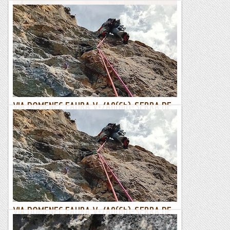
Escletxa del Moro o Cova de Sant Jeroni
L'Escletxa del Moro és un indret singular de Montserat. Es
tracta d'una cavitat dintre d'una gran fisura entre roques, al
peu de la Paret de l'Aeri. Tot i que...
Blog de muntanya
VIA DOMENEC FAURA V+/A0(6b)-SERRA DE
SANT JOAN.
Continuant buscant vietes que no apretin massa donat el
meu llastimós estat físic , Jesús em proposa aquesta. Sobre
el paper sembla que pot estar be i...
Lo gall
VIA DOMENEC FAURA V+/A0(6b)-SERRA DE
SANT JOAN.