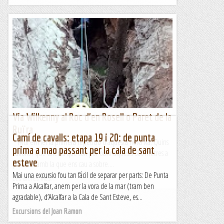
Via Wilkenny al Roc d'en Rosell o Paret de la
Ruïra
Camí de cavalls: etapa 19 i 20: de punta
Avui em fet la primera repetició d'aquesta nova via. Quins
prima a mao passant per la cala de sant
cullons i que valents que son per obrir aquests 300 metres a
esteve
ple estiu amb la que ens cau a sobre....
Mai una excursio fou tan fácil de separar per parts: De Punta
Les altres vies...
Prima a Alcalfar, anem per la vora de la mar (tram ben
agradable), d’Alcalfar a la Cala de Sant Esteve, es...
Excursions del Joan Ramon