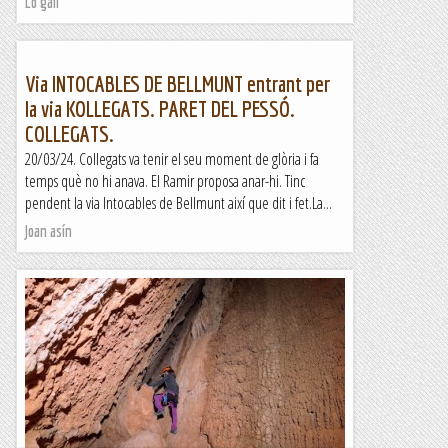
Lo gall
Via INTOCABLES DE BELLMUNT entrant per
la via KOLLEGATS. PARET DEL PESSÓ.
COLLEGATS.
20/03/24. Collegats va tenir el seu moment de glòria i fa
temps què no hi anava. El Ramir proposa anar-hi. Tinc
pendent la via Intocables de Bellmunt així que dit i fet.La...
Joan asín