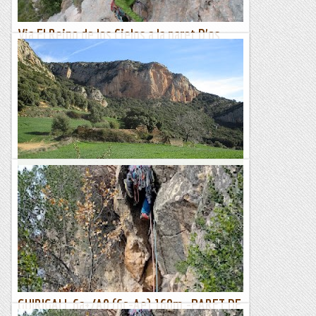
Via El Reino de los Cielos a la paret D'os
Güeis
Al famós Castell de Loarre es va filmar el 2005 la pelicula "El
reino de los cielos". Nom que dona titol aquesta bonica i
tranquila vieta.Nosaltres com som per la...
Les altres vies...
Itziar a la Paret del Temps.
Després de la tempesta ve la calma i, després de la mona ve
el mono. Així, que amb reserves suficients per passar una
setmana, he anat a la tranquila paret del Temps a...
Romàntic Guerrer
GUIRIGALL 6a+/A0 (6c-Ae) 160m.-PARET DE