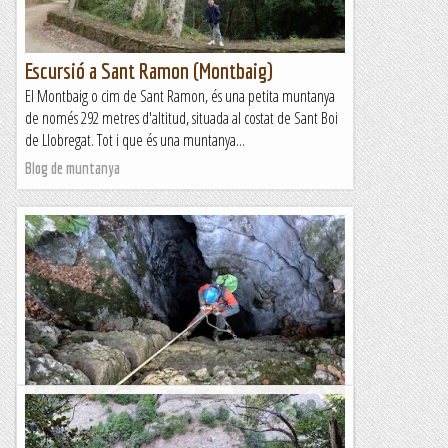
Escursió a Sant Ramon (Montbaig)
El Montbaig o cim de Sant Ramon, és una petita muntanya
de només 292 metres d'altitud, situada al costat de Sant Boi
de Llobregat. Tot i que és una muntanya...
Blog de muntanya
Forat de Sant Ou
El Forat de Sant Ou (o Sant Hou) és una cavitat de poca