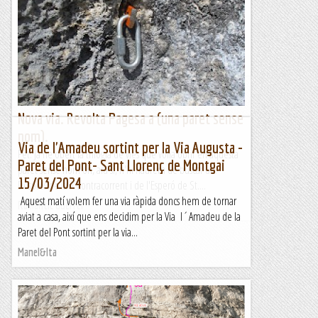
Continuant buscant vietes que no apretin massa donat el
meu llastimós estat físic , Jesús em proposa aquesta. Sobre
el paper sembla que pot estar be i...
Lo gall
Nova via. Revolta Pagesa a (una paret sense
nom).
Via de l'Amadeu sortint per la Via Augusta -
Fet. Ja he obert la trilogia de vies que volia obrir en aquesta
Paret del Pont- Sant Llorenç de Montgai
paret sense nom on, ara sí, n'hi haurem de buscar un.
15/03/2024
Després de la A Contracorrent i de l'Esperó de St....
Aquest matí volem fer una via ràpida doncs hem de tornar
Romàntic Guerrer
aviat a casa, així que ens decidim per la Via l´Amadeu de la
Paret del Pont sortint per la via...
Manel&Ita