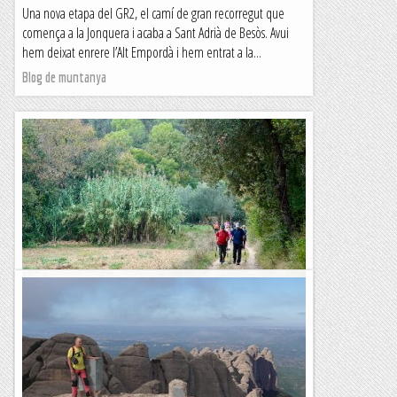
Una nova etapa del GR2, el camí de gran recorregut que
comença a la Jonquera i acaba a Sant Adrià de Besòs. Avui
hem deixat enrere l’Alt Empordà i hem entrat a la...
Blog de muntanya
GR2: Terrades - Sant Martí Sesserres
Segona etapa del GR2, el camí de gran recorregut que
comença a La Jonquera i acaba a Sant Adrià. Avui hem seguit
recorrent l'Alt Empordà sortint de la petita...
Blog de muntanya