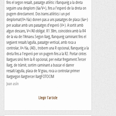
fins el segon ressalt, passatge atlètic i flanqueig a la dreta
seguim una desplom (6a/V+), fins a l'esperó de la dreta on
pugem directament. Dos trams atlètics i un pel
desplomat(V+/6a) donen pas a uns passatges de placa (6a+)
per acabar amb uns passatges d'esperó (V+). A sortit amb
algun descans, V+/A0 obligat. R1 30m, coincideix amb la R4
de la via de l'Amaeu.Segon llarg, flanqueig caminant fins el
següent ressalt/agulla, passatge vertical, amb roca a
controlar, V+/6a, (A0)., trobem una R opcional, flanqueig a la
dreta fins a l'esperó per on pugem fins a la R2. Portar cintes
llargues sinó fem la R opcional, per evitar fregament.Tercer
llarg, de tràmit, sortim caminant a buscar el darrer
ressalt/agulla, placa de IV grau, roca a controlar.primer
llargsegon llargtercer llargFOTOCIM
Joan asín
Llegir l'article