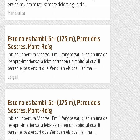
Les altres vies...
ens ho havíem mirat i sempre dèiem algun dia...
Manel&Ita
Esto no es bambi, 6c+ (175 m), Paret dels
Sostres, Mont-Roig
Inicien l'obertura Montse i Emili l'any passat, quan en una de
les aproximacions a la feixa es troben un cabirol al qual li
barren el pas: ensurt que s'enduen els dos i l'animal...
Lo gall
Esto no es bambi, 6c+ (175 m), Paret dels
Sostres, Mont-Roig
Inicien l'obertura Montse i Emili l'any passat, quan en una de
les aproximacions a la feixa es troben un cabirol al qual li
barren el pas: ensurt que s'enduen els dos i l'animal...