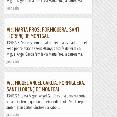
Miguel Angel García fem la via Marta Pros, la darrera via...
Joan asín
Via: MARTA PROS. FORMIGUERA. SANT
LLORENÇ DE MONTGAI.
13/03/23. Avui ens hem trobat per fer una escalada amb el
Felip per celebrar els seus 70 anys, després de fer la via
Miguel Angel García fem la via Marta Pros, la darrera via...
Joan asín
Via: MIGUEL ANGEL GARCÍA. FORMIGUERA.
SANT LLORENÇ DE MONTGAI.
13/03/23. La via Miguel Angel García és una bona via curta,
variada i intensa, que no et deixa indiferent. Avui la repetim
amb el Juan Carlos Sánchez i la Isabel...
Joan asín