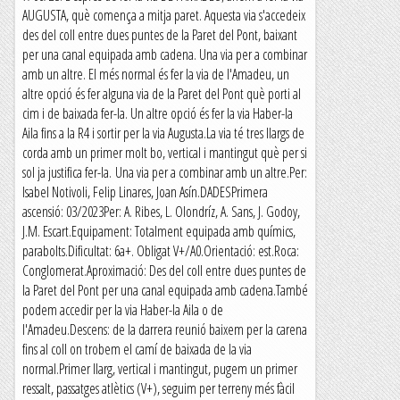
AUGUSTA, què comença a mitja paret. Aquesta via s'accedeix
des del coll entre dues puntes de la Paret del Pont, baixant
per una canal equipada amb cadena. Una via per a combinar
amb un altre. El més normal és fer la via de l'Amadeu, un
altre opció és fer alguna via de la Paret del Pont què porti al
cim i de baixada fer-la. Un altre opció és fer la via Haber-la
Aila fins a la R4 i sortir per la via Augusta.La via té tres llargs de
corda amb un primer molt bo, vertical i mantingut què per si
sol ja justifica fer-la. Una via per a combinar amb un altre.Per:
Isabel Notivoli, Felip Linares, Joan Asín.DADESPrimera
ascensió: 03/2023Per: A. Ribes, L. Olondríz, A. Sans, J. Godoy,
J.M. Escart.Equipament: Totalment equipada amb químics,
parabolts.Dificultat: 6a+. Obligat V+/A0.Orientació: est.Roca:
Conglomerat.Aproximació: Des del coll entre dues puntes de
la Paret del Pont per una canal equipada amb cadena.També
podem accedir per la via Haber-la Aila o de
l'Amadeu.Descens: de la darrera reunió baixem per la carena
fins al coll on trobem el camí de baixada de la via
normal.Primer llarg, vertical i mantingut, pugem un primer
ressalt, passatges atlètics (V+), seguim per terreny més fàcil