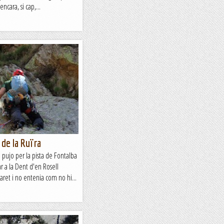
ncara, si cap,...
 de la Ruïra
 pujo per la pista de Fontalba
r a la Dent d'en Rosell
ret i no entenia com no hi...