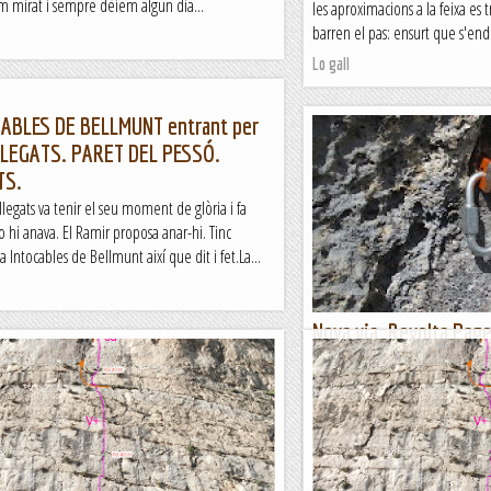
m mirat i sempre dèiem algun dia...
les aproximacions a la feixa es t
barren el pas: ensurt que s'endu
Lo gall
CABLES DE BELLMUNT entrant per
OLLEGATS. PARET DEL PESSÓ.
TS.
legats va tenir el seu moment de glòria i fa
hi anava. El Ramir proposa anar-hi. Tinc
a Intocables de Bellmunt així que dit i fet.La...
Nova via. Revolta Page
nom).
Fet. Ja he obert la trilogia de v
paret sense nom on, ara sí, n'
Després de la A Contracorrent i 
Romàntic Guerrer