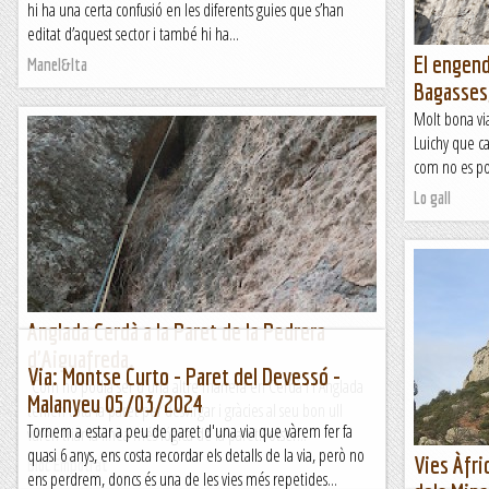
hi ha una certa confusió en les diferents guies que s’han
editat d’aquest sector i també hi ha...
El engend
Manel&Ita
Bagasses,
Molt bona via
Luichy que ca
com no es pos
Lo gall
Anglada Cerdà a la Paret de la Pedrera
d'Aiguafreda.
Via: Montse Curto - Paret del Devessó -
Com no podia ser d'una altre manera en Cerdà i l'Anglada
Malanyeu 05/03/2024
tenien tota la paret per desvirgar i gràcies al seu bon ull
Tornem a estar a peu de paret d'una via que vàrem fer fa
varen triar la linea més lógica de la paret.Potser...
quasi 6 anys, ens costa recordar els detalls de la via, però no
Vies Àfri
Bloc Empotrat
ens perdrem, doncs és una de les vies més repetides...