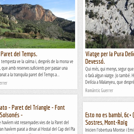
la Paret del Temps.
Viatge per la Pura Delí
Devessó.
a tempesta ve la calma i, després de la mona ve
, que amb reserves suficients per passar una
Qui més, qui menys, segur que a
nat a la tranquila paret del Temps a...
o farà algun viatge. Jo també. H
Delícia a Malanyeu, que després
errer
Romàntic Guerrer
Pato - Paret del Triangle - Font
 Solsonés -
Esto no es bambi, 6c+ 
Sostres, Mont-Roig
havíem vist ressenyades vies de la Paret del
an havíem parat a dinar al Hostal del Cap del Pla
Inicien l'obertura Montse i Emi