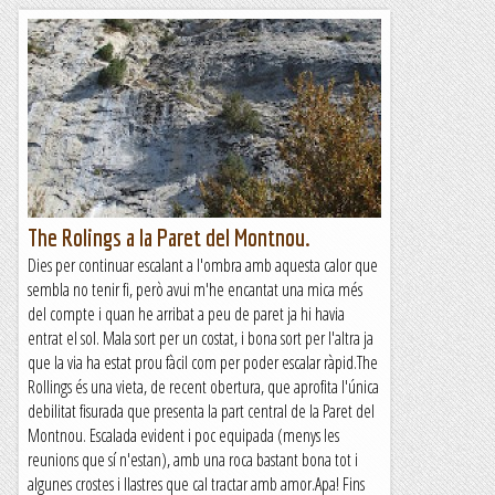
The Rolings a la Paret del Montnou.
Dies per continuar escalant a l'ombra amb aquesta calor que
sembla no tenir fi, però avui m'he encantat una mica més
del compte i quan he arribat a peu de paret ja hi havia
entrat el sol. Mala sort per un costat, i bona sort per l'altra ja
que la via ha estat prou fàcil com per poder escalar ràpid.The
Rollings és una vieta, de recent obertura, que aprofita l'única
debilitat fisurada que presenta la part central de la Paret del
Montnou. Escalada evident i poc equipada (menys les
reunions que sí n'estan), amb una roca bastant bona tot i
algunes crostes i llastres que cal tractar amb amor.Apa! Fins