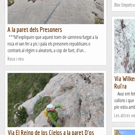
Blog de muntanya
Bloc Empotra
A la paret dels Presoners
***M'expliquen que aquest tram de carretera furgat a la
roca el van fer a pic i pala els presoners republicans o
contraris al règim o aleatoris, a cop de fuet, d'un...
Roca i neu
Via Wilke
Ruïra
Avui em fet 
cullons i que
ple estiu amb
Les altres vie
Via El Reino de los Cielos a la paret D'os