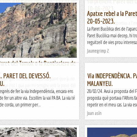
irons a la Paret del Grau. 15 i 17 de
sorprenent Paret del Gr
024
10-06-2023.
Apatxe rebel a la Paret
 Paret del Grau vista des de coll Piquer.
La Paret del Grau Coll de N
20-05-2023.
 bona climatologia i orientació de la Paret del
zona d'escalada esportiva a l'ind
La Paret Bucòlica des de l'apar
 febrer hi tornem; hi tenim...
anys hi havia pujat...
Paret Bucòlica mai decep, hi tr
2
Jaumegrimp 2
reguitzell de vies prou interessan
Jaumegrimp 2
 Paret del Tamok o la Rentisclera de
.
A. PARET DEL DEVESSÓ.
Via INDEPENDÈNCIA. 
rnitat que no anava en aquesta paret que ja no
U.
MALANYEU.
nar (tot i que per mi sempre serà la paret del
sprés de fer la via Independència, encara ens
28/02/24. Avui a proposta del 
collit la Laia ja que teniem ganes de no...
fer un altre via. Escollim la vai PA BA. La via té
proposta què portava l'Alfons fa
errer
 de corda, un primer per...
repetir en el meu cas. La via esco
Joan asín