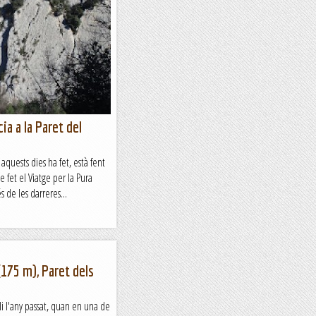
cia a la Paret del
quests dies ha fet, està fent
e fet el Viatge per la Pura
 de les darreres...
(175 m), Paret dels
li l'any passat, quan en una de