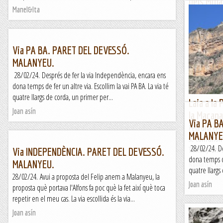
dels Mina
Manel&Ita
febrer 2
La majestuosa
Aprofitant la
Grau, aquest
Via PA BA. PARET DEL DEVESSÓ.
MALANYEU.
Jaumegrimp 
28/02/24. Després de fer la via Independència, encara ens
dona temps de fer un altre via. Escollim la vai PA BA. La via té
quatre llargs de corda, un primer per...
Laia a la
Joan asín
la Maçana
Via PA B
Feia una ete
MALANYE
sé com anome
28/02/24. De
Tamok). Em es
Via INDEPENDÈNCIA. PARET DEL DEVESSÓ.
dona temps de 
MALANYEU.
Romàntic Gu
quatre llargs
28/02/24. Avui a proposta del Felip anem a Malanyeu, la
Joan asín
proposta què portava l'Alfons fa poc què la fet així què toca
repetir en el meu cas. La via escollida és la via...
Joan asín