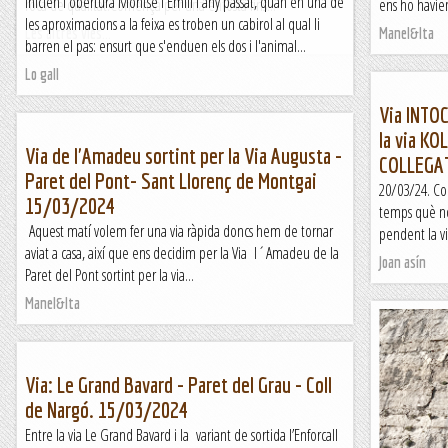
Inicien l'obertura Montse i Emili l'any passat, quan en una de
roca de qualitat.Comença per una entosta fins...
ens ho havíe
les aproximacions a la feixa es troben un cabirol al qual li
Les altres vies...
Manel&Ita
barren el pas: ensurt que s'enduen els dos i l'animal...
Lo gall
Via INTO
la via K
Via de l'Amadeu sortint per la Via Augusta -
COLLEGA
Paret del Pont- Sant Llorenç de Montgai
20/03/24. Col
15/03/2024
temps què no 
Aquest matí volem fer una via ràpida doncs hem de tornar
pendent la vi
aviat a casa, així que ens decidim per la Via l´Amadeu de la
Joan asín
Paret del Pont sortint per la via...
Manel&Ita
Via: Le Grand Bavard - Paret del Grau - Coll
de Nargó. 15/03/2024
Entre la via Le Grand Bavard i la variant de sortida l’Enforcall