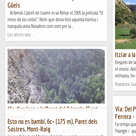
Güeis
Al famós Castell de Loarre es va filmar el 2005 la pelicula "El
reino de los cielos". Nom que dona titol aquesta bonica i
tranquila vieta.Nosaltres com som per la...
Les altres vies...
Itziar a 
Després de l
el mono. Així
setmana, he a
Romàntic Gu
Via d'en Joan a la Paret del Triangle (Font
Via: Del 
Ferrera)
Ferrera -
Esto no es bambi, 6c+ (175 m), Paret dels
Mentre els amics fan la via del Pato del costat, nosaltres ens
Fa temps que 
Sostres, Mont-Roig
entretindrem una bona estona a gaudir d'aquest pany de
Triangle i qu