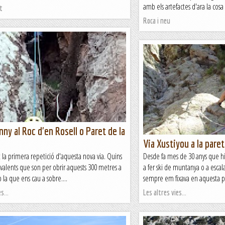
amb els artefactes d'ara la cosa e
t
Roca i neu
nny al Roc d'en Rosell o Paret de la
Via Xustiyou a la paret
la primera repetició d'aquesta nova via. Quins
Desde fa mes de 30 anys que hi
 valents que son per obrir aquests 300 metres a
a fer ski de muntanya o a escala
 la que ens cau a sobre....
sempre em fixava en aquesta pa
s...
Les altres vies...