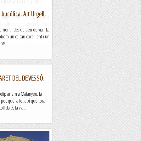
au, Calcari i Grau !
 bucòlica. Alt Urgell.
argó és molt conegut com a
ret de Coll Piquer i ja fa força
cament i des de peu de via. La
obem un calcari excel.lent i un
ts; ...
PARET DEL DEVESSÓ.
Felip anem a Malanyeu, la
 poc què la fet així què toca
llida és la via...