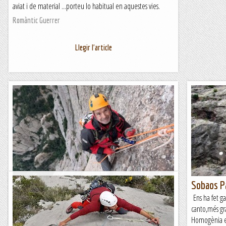
aviat i de material ...porteu lo habitual en aquestes vies.
Romàntic Guerrer
Llegir l'article
Els ràpels de la Paret de l'Aeri
Sobaos Pa
Feia temps que volíem fer aquesta activitat tan singular:
Ens ha fet g
baixar la Paret de l'Aeri, la vertical més gran de Montserrat.
canto,més gra
En aquest gran pany de paret, de més de 350...
Homogènia en