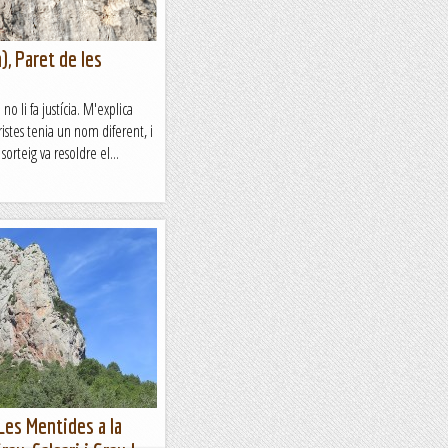
), Paret de les
o li fa justícia. M'explica
istes tenia un nom diferent, i
orteig va resoldre el...
 Les Mentides a la