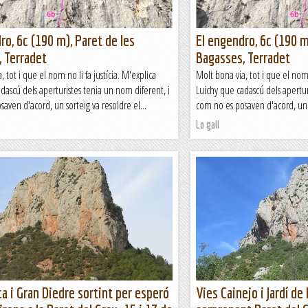
ro, 6c (190 m), Paret de les
El engendro, 6c (190 m
 Terradet
Bagasses, Terradet
, tot i que el nom no li fa justícia. M'explica
Molt bona via, tot i que el nom n
dascú dels aperturistes tenia un nom diferent, i
Luichy que cadascú dels apertur
aven d'acord, un sorteig va resoldre el...
com no es posaven d'acord, un s
Lo gall
ca i Gran Diedre sortint per esperó
Vies Cainejo i Jardí de