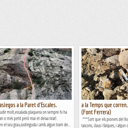
siegos a la Paret d'Escales.
a la Temps que corren,
(Font Ferrera)
audir molt,escalada plaquera on sempre hi ha
n o més petit però mai et deixa tirat!.
***Sort que els pioners del llo
 el seu grau,sostinguda i amb algun tram de...
tascons, claus i falques, i algun