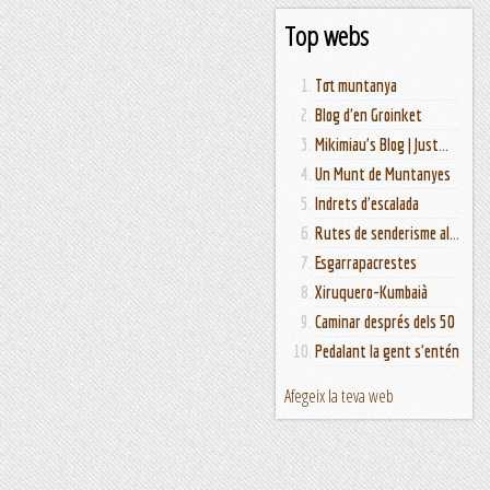
Top webs
Tot muntanya
Blog d'en Groinket
Mikimiau's Blog | Just...
Un Munt de Muntanyes
Indrets d'escalada
Rutes de senderisme al...
Esgarrapacrestes
Xiruquero-Kumbaià
Caminar després dels 50
Pedalant la gent s'entén
Afegeix la teva web