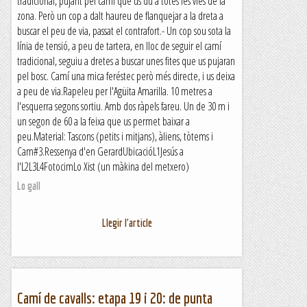
tradicional, pujant pel camí que us du a totes les vies de la
zona. Però un cop a dalt haureu de flanquejar a la dreta a
buscar el peu de via, passat el contrafort.- Un cop sou sota la
línia de tensió, a peu de tartera, en lloc de seguir el camí
tradicional, seguiu a dretes a buscar unes fites que us pujaran
pel bosc. Camí una mica feréstec però més directe, i us deixa
a peu de via.Rapeleu per l'Agüita Amarilla. 10 metres a
l'esquerra segons sortiu. Amb dos ràpels fareu. Un de 30 m i
un segon de 60 a la feixa que us permet baixar a
peu.Material: Tascons (petits i mitjans), àliens, tòtems i
Cam#3.Ressenya d'en GerardUbicacióL1Jesús a
l'L2L3L4FotocimLo Xist (un màkina del metxero)
Lo gall
Llegir l'article
Camí de cavalls: etapa 19 i 20: de punta