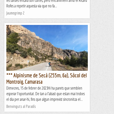
les tardes encara són curtes, però ens animem amb el Ricard
Rofes a repetir aquesta via que no fa...
Jaumegrimp 2
*** Alpinisme de Secà (255m, 6a), Sòcol del
Montroig, Camarasa
Dimecres, 15 de febrer de 2023Hi ha parets que semblen
esperar l'oportunitat. De tan a l'abast que estan mai trobes
el dia per anar-hi, fins que algun imprevist sincronitza el...
Benvinguts al Paradís