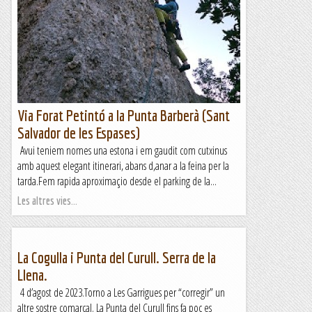
Via Forat Petintó a la Punta Barberà (Sant
Salvador de les Espases)
Avui teniem nomes una estona i em gaudit com cutxinus
amb aquest elegant itinerari, abans d,anar a la feina per la
tarda.Fem rapida aproximaçio desde el parking de la...
Les altres vies...
La Cogulla i Punta del Curull. Serra de la
Llena.
4 d’agost de 2023.Torno a Les Garrigues per “corregir” un
altre sostre comarcal. La Punta del Curull fins fa poc es