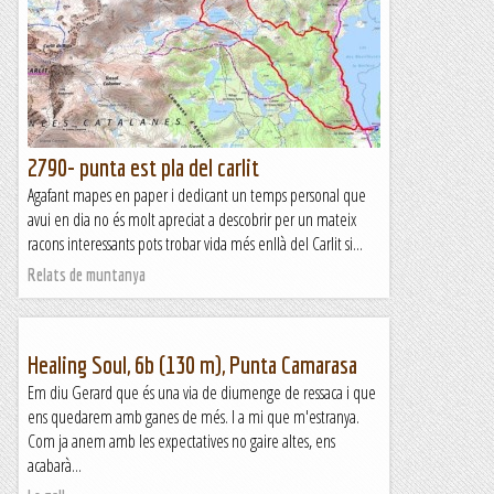
2790- punta est pla del carlit
Agafant mapes en paper i dedicant un temps personal que
avui en dia no és molt apreciat a descobrir per un mateix
racons interessants pots trobar vida més enllà del Carlit si...
Relats de muntanya
Healing Soul, 6b (130 m), Punta Camarasa
Em diu Gerard que és una via de diumenge de ressaca i que
ens quedarem amb ganes de més. I a mi que m'estranya.
Com ja anem amb les expectatives no gaire altes, ens
acabarà...