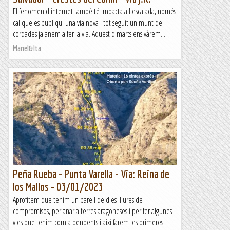
El fenomen d'internet també té impacta a l'escalada, només
cal que es publiqui una via nova i tot seguit un munt de
cordades ja anem a fer la via. Aquest dimarts ens vàrem...
Manel&Ita
Peña Rueba - Punta Varella - Via: Reina de
los Mallos - 03/01/2023
Aprofitem que tenim un parell de dies lliures de
compromisos, per anar a terres aragoneses i per fer algunes
vies que tenim com a pendents i així farem les primeres