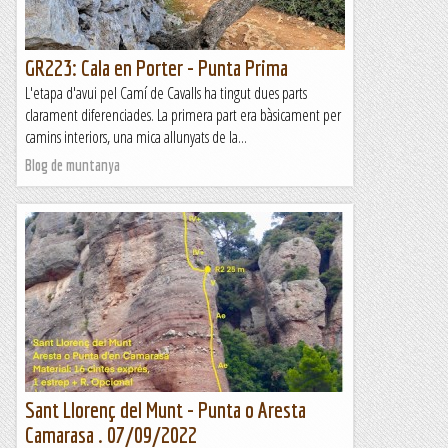
GR223: Cala en Porter - Punta Prima
L'etapa d'avui pel Camí de Cavalls ha tingut dues parts
clarament diferenciades. La primera part era bàsicament per
camins interiors, una mica allunyats de la...
Blog de muntanya
Sant Llorenç del Munt - Punta o Aresta
Camarasa . 07/09/2022