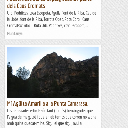
dels Caus Cremats
Urb. Pedritxes, cova Escopeta, Agulla Font de la Riba, Cau de
la Lloba, font de la Riba, Torrota Obac, Roca Corb i Caus
CrematsWikiloc | Ruta Urb. Pedritxes, cova Escopeta,...
Muntanya
Mi Agüita Amarilla a la Punta Camarasa.
Les refrescades estivals són tant (o més) benvingudes que
l'aigua de maig, tot i que en els temps que corren no sabria
amb quina quedar-m'he. Sigui el que sigui, avui a...