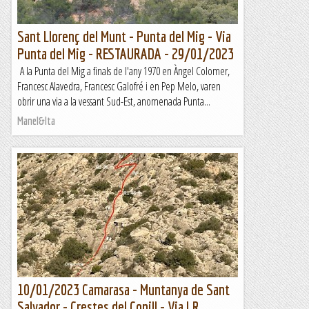
Sant Llorenç del Munt - Punta del Mig - Via
Punta del Mig - RESTAURADA - 29/01/2023
A la Punta del Mig a finals de l'any 1970 en Àngel Colomer,
Francesc Alavedra, Francesc Galofré i en Pep Melo, varen
obrir una via a la vessant Sud-Est, anomenada Punta...
Manel&Ita
10/01/2023 Camarasa - Muntanya de Sant
Salvador - Crestes del Conill - Via J.R.