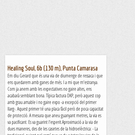
Healing Soul, 6b (130 m), Punta Camarasa
Em diu Gerard que és una via de diumenge de ressaca i que
ens quedarem amb ganes de més. I a mi que m'estranya.
Com ja anem amb les expectatives no gaire altes, ens
acabarà semblant bona. Típica factura DKP, però aquest cop
amb grau amable i no gaire expo -a excepció del primer
llarg-. Aquest primer té una placa fàcil però de poca capacitat
de protecció. A mesura que aneu guanyant metres, la via es
va pacificant. Es va guarint l'esperit.Aproximació a la via de
dues maneres, des de les casetes de la hidroelèctrica: - La