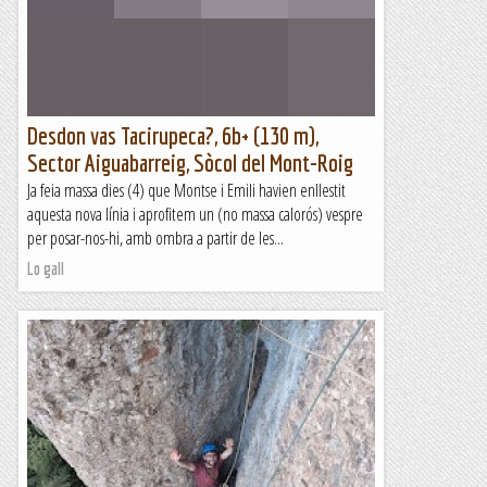
Desdon vas Tacirupeca?, 6b+ (130 m),
Sector Aiguabarreig, Sòcol del Mont-Roig
Ja feia massa dies (4) que Montse i Emili havien enllestit
aquesta nova línia i aprofitem un (no massa calorós) vespre
per posar-nos-hi, amb ombra a partir de les...
Lo gall