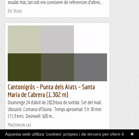
escalat mai, tan sols ens coneixem de referencies d'altres...
Els Visas
Cantonigròs – Punta dels Aiats – Santa
Maria de Cabrera (1.302 m)
Diumenge 24 d’abril de 2022Hora de sortida: Set del matí.
Ubicació: Comarca d’Osona. Temps aproximat: 5 h 30 min
(11,9 km) Desnivell: 628 m...
Maifemcim.cat
Aquesta web utilitza 'cookies' pròpies i de tercers per oferir-li
✖