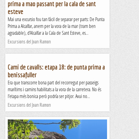
prima a mao passant per la cala de sant
esteve
Mai una excursio fou tan fácil de separar per parts: De Punta
Prima a Alcalfar, anem per la vora de la mar (tram ben
agradable), d’Alcalfar a la Cala de Sant Esteve, es...
Excursions del Joan Ramon
Cami de cavalls: etapa 18: de punta prima a
benissafuller
Era que transcorre bona part del recorregut per passeigs
marítims i camins habilitats a la vora de la carretera. No és
l’etapa més bonica però podría ser pitjor. Avui no...
Excursions del Joan Ramon