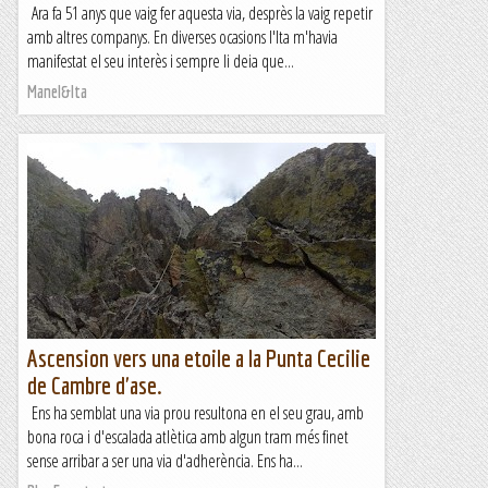
Ara fa 51 anys que vaig fer aquesta via, desprès la vaig repetir
amb altres companys. En diverses ocasions l'Ita m'havia
manifestat el seu interès i sempre li deia que...
Manel&Ita
Ascension vers una etoile a la Punta Cecilie
de Cambre d'ase.
Ens ha semblat una via prou resultona en el seu grau, amb
bona roca i d'escalada atlètica amb algun tram més finet
sense arribar a ser una via d'adherència. Ens ha...