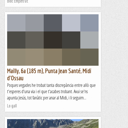
Bloc Empotrat
Mailly, 6a (185 m), Punta Jean Santé, Midi
d'Ossau
Poques vegades he trobat tanta discrepància entre allò que
t'esperes d'una via i el que t'acabes trobant. Avui se'ns
apunta Jesús, tot fanàtic per anar al Midi, i li seguim...
Lo gall