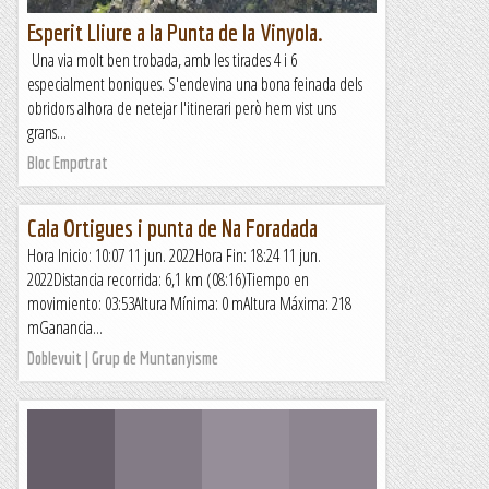
Esperit Lliure a la Punta de la Vinyola.
Una via molt ben trobada, amb les tirades 4 i 6
especialment boniques. S'endevina una bona feinada dels
obridors alhora de netejar l'itinerari però hem vist uns
grans...
Bloc Empotrat
Cala Ortigues i punta de Na Foradada
Hora Inicio: 10:07 11 jun. 2022Hora Fin: 18:24 11 jun.
2022Distancia recorrida: 6,1 km (08:16)Tiempo en
movimiento: 03:53Altura Mínima: 0 mAltura Máxima: 218
mGanancia...
Doblevuit | Grup de Muntanyisme