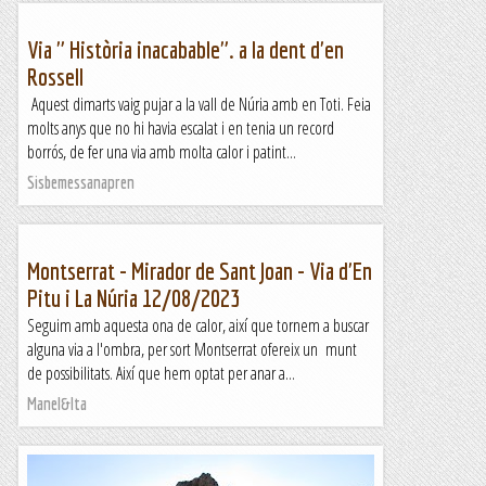
Via " Història inacabable". a la dent d'en
Rossell
Aquest dimarts vaig pujar a la vall de Núria amb en Toti. Feia
molts anys que no hi havia escalat i en tenia un record
borrós, de fer una via amb molta calor i patint...
Sisbemessanapren
Montserrat - Mirador de Sant Joan - Via d'En
Pitu i La Núria 12/08/2023
Seguim amb aquesta ona de calor, així que tornem a buscar
alguna via a l'ombra, per sort Montserrat ofereix un munt
de possibilitats. Així que hem optat per anar a...
Manel&Ita