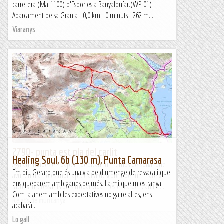
carretera (Ma-1100) d'Esporles a Banyalbufar.(WP-01)
Aparcament de sa Granja - 0,0 km - 0 minuts - 262 m...
Viaranys
2790- punta est pla del carlit
Healing Soul, 6b (130 m), Punta Camarasa
Agafant mapes en paper i dedicant un temps personal que
Em diu Gerard que és una via de diumenge de ressaca i que
avui en dia no és molt apreciat a descobrir per un mateix
ens quedarem amb ganes de més. I a mi que m'estranya.
racons interessants pots trobar vida més enllà del Carlit si...
Com ja anem amb les expectatives no gaire altes, ens
Relats de muntanya
acabarà...
Lo gall