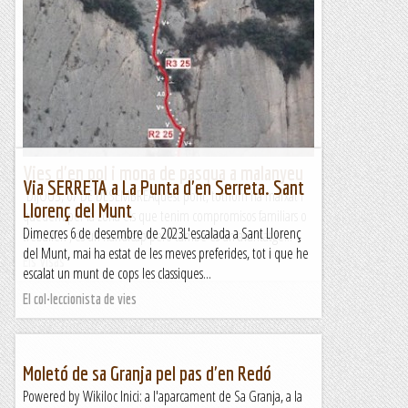
Vies d'en pol i mona de pasqua a malanyeu
Via SERRETA a La Punta d'en Serreta. Sant
DIJOUS, 07 DE DESEMBREAquest pont, tothom ha marxat i
Llorenç del Munt
quedem per la zona els que tenim compromisos familiars o
Dimecres 6 de desembre de 2023L'escalada a Sant Llorenç
treballen , és un handicap però també és un avantatge...
del Munt, mai ha estat de les meves preferides, tot i que he
Els Visas
escalat un munt de cops les classiques...
El col·leccionista de vies
Moletó de sa Granja pel pas d'en Redó
Powered by Wikiloc Inici: a l'aparcament de Sa Granja, a la