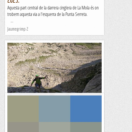
2023.
Aquesta part central de la darrera cinglera de La Mola és on
trobem aquesta via a l'esquerra de la Punta Serreta.
...
Jaumegrimp 2
Narcoalpinisme a la Punta de la Vinyola.
Ens ha semblat una via ben reeixida.Sinó ens encantem la
podrem combinar amb l'Esperit Lliure aconseguint així un
bon maridatge. Diuen que les comparacions són...
Bloc Empotrat