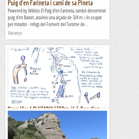
Puig d'en Farineta i camí de sa Pineta
Bosc Màgic, font i foradada de la Figuerota i cova
Powered by Wikiloc El Puig d’en Farineta, també denominat
MuronellAparcament Falconera, La Sabatera, balma d'en
puig d’en Basset, assoleix una alçada de 324 m. i és ocupat
Rubí,...
pel mirador - refugi del Foment del Turisme de...
Muntanya
Viaranys
Nova Via: WILKENNY (300m, V+), Roc d'en
Rosell.
Aquesta nova aventura, va sorgir un dia tot baixant amb el
cotxe de fer una via al rosell i guitar aquesta paret que neix al
torrent del Ruira , ben visible desde els...