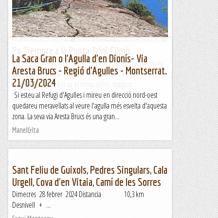
Pa Siempre a la Punta Trini Climb.
La Saca Gran o l'Agulla d'en Dionís- Via
Aquests del Trini Climb la van ben encertar amb aquesta via.
Aresta Brucs - Regió d'Agulles - Montserrat.
Es tracta d'una línia fissurada de dalt a baix, en general molt
21/03/2024
franca d'escalar si ens va el tema atlètic malgrat...
Si esteu al Refugi d'Agulles i mireu en direcció nord-oest
Bloc Empotrat
quedareu meravellats al veure l'agulla més esvelta d'aquesta
zona. La seva via Aresta Brucs és una gran...
Manel&Ita
Sant Feliu de Guixols, Pedres Singulars, Cala
Urgell, Cova d'en Vitaia, Camí de les Sorres
Dimecres 28 febrer 2024 Distancia 10,3 km
Desnivell + ...