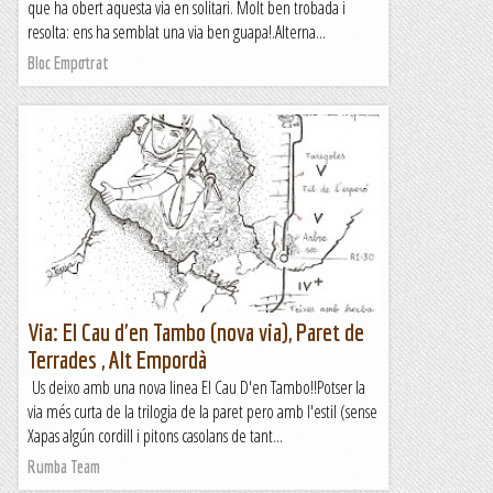
que ha obert aquesta via en solitari. Molt ben trobada i
resolta: ens ha semblat una via ben guapa!.Alterna...
Bloc Empotrat
Via: El Cau d'en Tambo (nova via), Paret de
Terrades , Alt Empordà
Us deixo amb una nova linea El Cau D'en Tambo!!Potser la
via més curta de la trilogia de la paret pero amb l'estil (sense
Xapas algún cordill i pitons casolans de tant...
Rumba Team