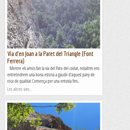
Avenc d'en Pasant
Avui hem iniciat la temporada de sortides de tarda. Aquestes
sortides, que realitzem quan el dia és prou llarg per fer una
activitat a la tarda, són normalment...
Blog de muntanya
Via d'en Joan a la Paret del Triangle (Font
Ferrera)
Mentre els amics fan la via del Pato del costat, nosaltres ens
entretindrem una bona estona a gaudir d'aquest pany de
roca de qualitat.Comença per una entosta fins...
Les altres vies...