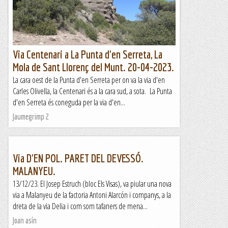
Rumba Team
Via Centenari a La Punta d'en Serreta, La
Mola de Sant Llorenç del Munt. 20-04-2023.
La cara oest de la Punta d'en Serreta per on va la via d'en
Carles Olivella, la Centenari és a la cara sud, a sota. La Punta
d'en Serreta és coneguda per la via d'en...
Jaumegrimp 2
Via D'EN POL. PARET DEL DEVESSÓ.
MALANYEU.
13/12/23. El Josep Estruch (bloc Els Visas), va piular una nova
via a Malanyeu de la factoria Antoni Alarcón i companys, a la
dreta de la via Delia i com som tafaners de mena...
Joan asín