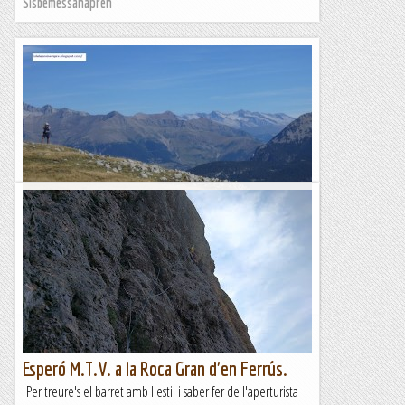
Sisbemessanapren
MASSÍS DEL COTIELLA: PUNTA LIERGA O
LLERGA ( 2269 m)
Vista al Massís de les...
AVUI, SEMPRE. Dècades de muntanya
Esperó M.T.V. a la Roca Gran d'en Ferrús.
Per treure's el barret amb l'estil i saber fer de l'aperturista