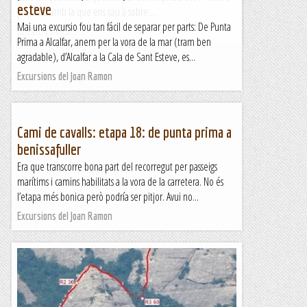
esteve
ple estiu amb la que ens cau a sobre....
Mai una excursio fou tan fácil de separar per parts: De Punta
Les altres vies...
Prima a Alcalfar, anem per la vora de la mar (tram ben
agradable), d’Alcalfar a la Cala de Sant Esteve, es...
Excursions del Joan Ramon
Cami de cavalls: etapa 18: de punta prima a
benissafuller
Era que transcorre bona part del recorregut per passeigs
marítims i camins habilitats a la vora de la carretera. No és
l’etapa més bonica però podría ser pitjor. Avui no...
Excursions del Joan Ramon