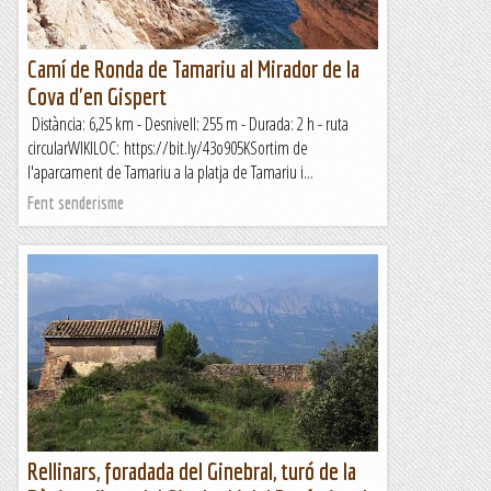
Camí de Ronda de Tamariu al Mirador de la
Cova d'en Gispert
Distància: 6,25 km - Desnivell: 255 m - Durada: 2 h - ruta
circularWIKILOC: https://bit.ly/43o905KSortim de
l'aparcament de Tamariu a la platja de Tamariu i...
Fent senderisme
Rellinars, foradada del Ginebral, turó de la