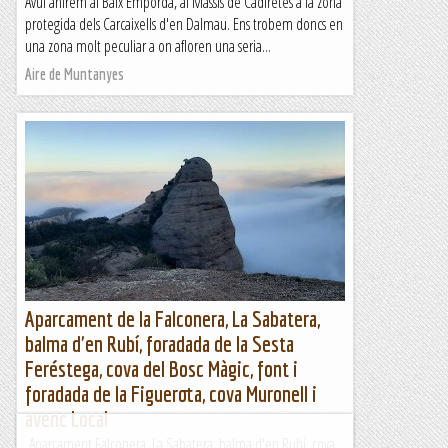
Avui anirem al Baix Empordà, al Massís de Cadiretes a la zona
protegida dels Carcaixells d'en Dalmau. Ens trobem doncs en
una zona molt peculiar a on afloren una seria...
Aire de Muntanyes
Aparcament de la Falconera, La Sabatera,
balma d'en Rubí, foradada de la Sesta
Feréstega, cova del Bosc Màgic, font i
foradada de la Figuerota, cova Muronell i
avenc Local
Aparcament Falconera, La Sabatera, balma d'en Rubí, cova