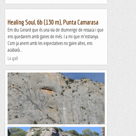
Healing Soul, 6b (130 m), Punta Camarasa
Em diu Gerard que és una via de diumenge de ressaca i que
ens quedarem amb ganes de més. I a mi que m'estranya.
Com ja anem amb les expectatives no gaire altes, ens
acabarà...
Lo gall
15 anys de... la Gota Fria al Roc d'en Solà.