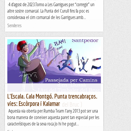
4 d’agost de 2023.Torno a Les Garrigues per “corregir” un
tarda.Fem rapida aproximaçio desde el parking de la...
altre sostre comarcal. La Punta del Curull fins fa poc es
Les altres vies...
considerava el cim comarcal de les Garrigues amb...
Senderes
L'Escala. Cala Montgó. Punta trencabraços.
Santpedor : Passejada per Camins d'en
vies: Escòrpora i Kalamar
Llussà ( l'Avi del Timbaler del Bruc )
Aquesta via oberta per Rumba Team l'any 2013 pot ser una
&nb...
bona manera de coneixer aquesta paret tan especial per les
Kimisades
característiques de la seva roca.Jo hi he pogut...