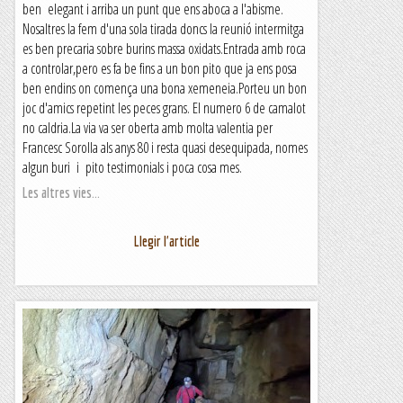
ben elegant i arriba un punt que ens aboca a l'abisme.
Nosaltres la fem d'una sola tirada doncs la reunió intermitga
es ben precaria sobre burins massa oxidats.Entrada amb roca
a controlar,pero es fa be fins a un bon pito que ja ens posa
ben endins on comença una bona xemeneia.Porteu un bon
joc d'amics repetint les peces grans. El numero 6 de camalot
no caldria.La via va ser oberta amb molta valentia per
Francesc Sorolla als anys 80 i resta quasi desequipada, nomes
algun buri i pito testimonials i poca cosa mes.
Les altres vies...
Llegir l'article