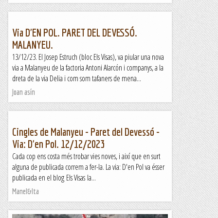
Via D'EN POL. PARET DEL DEVESSÓ.
MALANYEU.
13/12/23. El Josep Estruch (bloc Els Visas), va piular una nova
via a Malanyeu de la factoria Antoni Alarcón i companys, a la
dreta de la via Delia i com som tafaners de mena...
Joan asín
Cingles de Malanyeu - Paret del Devessó -
Via: D'en Pol. 12/12/2023
Cada cop ens costa més trobar vies noves, i així que en surt
alguna de publicada correm a fer-la. La via: D'en Pol va ésser
publicada en el blog Els Visas la...
Manel&Ita