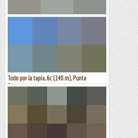
Via kuru a la dent d'en rosell
DISSABTE, 17 DE JUNY DE 2023 La darrera setmana va trucar-
me el Xavi per si volia acompanyar-los a fer la via Kuru a la
Dent d' en Rosell i com que fa molt temps que no...
Els Visas
Todo por la tapia, 6c (140 m), Punta
Camarasa
Ahir, el Club d'Escalada i Muntanya de Pardinyes (CEMP)
organitzà -amb Jesús com a mestre de cerimònies- una
reunió/xerrada/debat sobre escalada sostenible. Ens
apleguem...
Lo gall