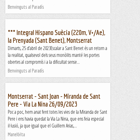
Benvinguts al Paradís
*** Integral Hispano Suècia (220m, V+/Ae),
la Prenyada (Sant Benet), Montserrat
Dimarts, 25 d’abril de 2023Escalar a Sant Benet és un retorn a
la realitat, qualsevol dels seus monòlits manté les portes
obertes al compromís i a la dificultat sense...
Benvinguts al Paradís
Montserrat - Sant Joan - Miranda de Sant
Pere - Via La Nina 26/09/2023
Poc a poc, hem anat fent totes les vies de la Miranda de Sant
Pere i ens havia quedat la Via La Nina, que ens feia especial
il·lusió, ja que igual que el Guillem Arias,...
Manel&Ita