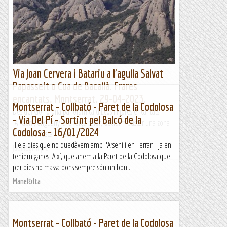
Via Joan Cervera i Batariu a l'agulla Salvat
Papasseit o Cua de Bacallà. Frares
encantats. Montserrat. 29-04-2023.
Montserrat - Collbató - Paret de la Codolosa
Des del Gorro una panoràmica d'Ecos i Frares encantats
- Via Del Pí - Sortint pel Balcó de la
A l'abril, enguany ja fa força calor, decidim buscar una zona
Codolosa - 16/01/2024
elevada i fresca i me'n...
Feia dies que no quedàvem amb l'Arseni i en Ferran i ja en
Jaumegrimp 2
teníem ganes. Així, que anem a la Paret de la Codolosa que
per dies no massa bons sempre són un bon...
Manel&Ita
Montserrat - Collbató - Paret de la Codolosa