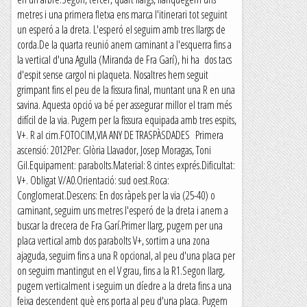
metres i una primera fletxa ens marca l'itinerari tot seguint
un esperó a la dreta. L'esperó el seguim amb tres llargs de
corda.De la quarta reunió anem caminant a l'esquerra fins a
la vertical d'una Agulla (Miranda de Fra Garí), hi ha dos tacs
d'espit sense cargol ni plaqueta. Nosaltres hem seguit
grimpant fins el peu de la fissura final, muntant una R en una
savina. Aquesta opció va bé per assegurar millor el tram més
difícil de la via. Pugem per la fissura equipada amb tres espits,
V+. R al cim.FOTOCIM,VIA ANY DE TRASPÀSDADES Primera
ascensió: 2012Per: Glòria Llavador, Josep Moragas, Toni
Gil.Equipament: parabolts.Material: 8 cintes exprés.Dificultat:
V+. Obligat V/A0.Orientació: sud oest.Roca:
Conglomerat.Descens: En dos ràpels per la via (25-40) o
caminant, seguim uns metres l'esperó de la dreta i anem a
buscar la drecera de Fra Garí.Primer llarg, pugem per una
placa vertical amb dos parabolts V+, sortim a una zona
ajaguda, seguim fins a una R opcional, al peu d'una placa per
on seguim mantingut en el V grau, fins a la R1.Segon llarg,
pugem verticalment i seguim un díedre a la dreta fins a una
feixa descendent què ens porta al peu d'una placa. Pugem