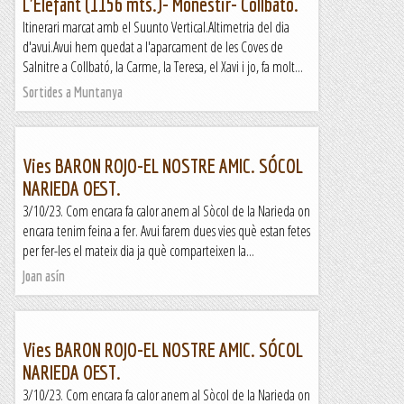
L'Elefant (1156 mts.)- Monestir- Collbató.
Itinerari marcat amb el Suunto Vertical.Altimetria del dia
d'avui.Avui hem quedat a l'aparcament de les Coves de
Salnitre a Collbató, la Carme, la Teresa, el Xavi i jo, fa molt...
Sortides a Muntanya
Vies BARON ROJO-EL NOSTRE AMIC. SÓCOL
NARIEDA OEST.
3/10/23. Com encara fa calor anem al Sòcol de la Narieda on
encara tenim feina a fer. Avui farem dues vies què estan fetes
per fer-les el mateix dia ja què comparteixen la...
Joan asín
Vies BARON ROJO-EL NOSTRE AMIC. SÓCOL
NARIEDA OEST.
3/10/23. Com encara fa calor anem al Sòcol de la Narieda on