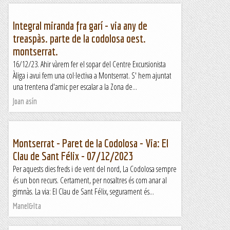
Integral miranda fra garí - via any de
treaspàs. parte de la codolosa oest.
montserrat.
16/12/23. Ahir vàrem fer el sopar del Centre Excursionista
Àliga i avui fem una col·lectiva a Montserrat. S' hem ajuntat
una trentena d'amic per escalar a la Zona de...
Joan asín
Montserrat - Paret de la Codolosa - Via: El
Clau de Sant Félix - 07/12/2023
Per aquests dies freds i de vent del nord, La Codolosa sempre
és un bon recurs. Certament, per nosaltres és com anar al
gimnàs. La via: El Clau de Sant Félix, segurament és...
Manel&Ita