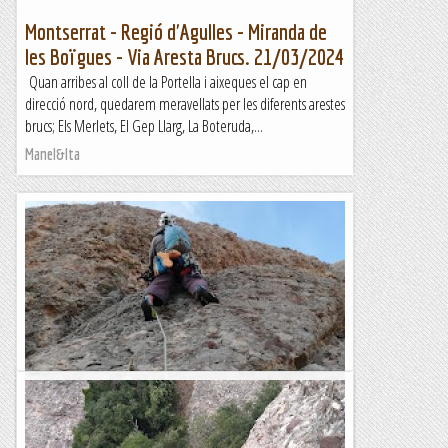
Montserrat - Regió d'Agulles - Miranda de
les Boïgues - Via Aresta Brucs. 21/03/2024
Quan arribes al coll de la Portella i aixeques el cap en
direcció nord, quedarem meravellats per les diferents arestes
brucs; Els Merlets, El Gep Llarg, La Boteruda,...
Manel&Ita
Via Directa Miranda Fra Gari a la Codolosa
Feta avui despres de treballar , amb aquesta finalitzem
gairebe totes les vies de la Codolosa. Nomes resta alguna de