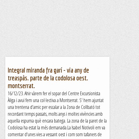
Integral miranda fra garí - via any de
treaspàs. parte de la codolosa oest.
montserrat.
16/12/23. Ahir vàrem fer el sopar del Centre Excursionista
Àliga i avui fem una col·lectiva a Montserrat. S' hem ajuntat
una trentena d'amic per escalar a la Zona de Collbató tot
recordant temps passats, molts anys i moltes vivències amb
aquella espurna què encara batega. La zona de la paret de la
Codolosa ha estat la més demanada.La Isabel Notivoli em va
comentar d'unes vies a vessant oest i com som tafaners de