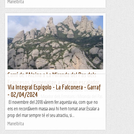
Manel&Ita
Camí de l'Alzina a La Miranda del Pas dels
Francesos, homenatge a un gran escalador.
Via Integral Espigolo - La Falconera - Garraf
Panoràmica dels murs de les escales dels pobres: de dreta a
- 02/04/2024
esquerra: l'Elefantet, Mirador dels Ermitans i Miranda del Pas
El novembre del 2018 vàrem fer aquesta via, com que no
dels Francesos., a sobre, les agulles de Sant...
ens en recordàvem massa avui hi hem tornat anar.Escalar a
Jaumegrimp 2
prop del mar sempre té el seu atractiu, si...
Manel&Ita