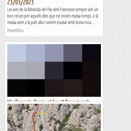
23/03/2023
Les vies de la Miranda del Pas dels Francesos sempre són un
bon recurs per aquells dies que no tenim massa temps, o fa
massa vent a la part alta i volem escalar amb bona roca....
Manel&Ita
Via Punsola-Reniu al Cavall Bernat amb
bons amics. Montserrat. 29-10-2022.
Des de l'aparcament de Santa Cecília ja admirem el nostre
objectiu tot començant a clarejar. Després de
l'entrenament que ja portem,...