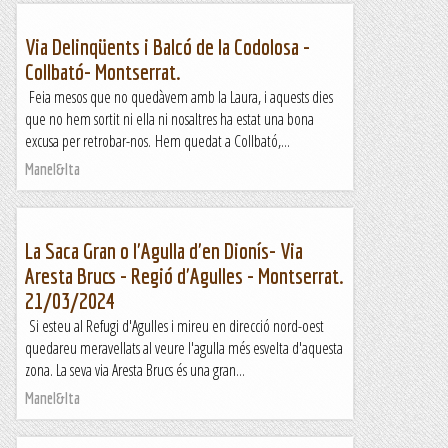
Via Delinqüents i Balcó de la Codolosa -
Collbató- Montserrat.
Feia mesos que no quedàvem amb la Laura, i aquests dies
que no hem sortit ni ella ni nosaltres ha estat una bona
excusa per retrobar-nos. Hem quedat a Collbató,...
Manel&Ita
La Saca Gran o l'Agulla d'en Dionís- Via
Aresta Brucs - Regió d'Agulles - Montserrat.
21/03/2024
Si esteu al Refugi d'Agulles i mireu en direcció nord-oest
quedareu meravellats al veure l'agulla més esvelta d'aquesta
zona. La seva via Aresta Brucs és una gran...
Manel&Ita