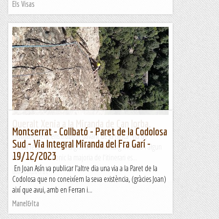
Els Visas
Queralt Xenia a la Miranda de Can Jorba.
Montserrat - Collbató - Paret de la Codolosa
Probablement ens trobem davant de la típica "via de
Sud - Via Integral Miranda del Fra Garí -
col.col·leccionistes", malgrat un darrer llarg molt bo i algun
19/12/2023
tram esporàdic bonic la majoria de l'itinerari es...
En Joan Asín va publicar l'altre dia una via a la Paret de la
Bloc Empotrat
Codolosa que no coneixíem la seva existència, (gràcies Joan)
així que avui, amb en Ferran i...
Manel&Ita