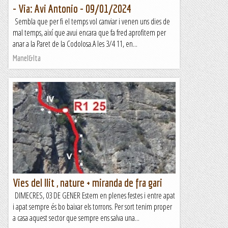
- Via: Avi Antonio - 09/01/2024
Sembla que per fi el temps vol canviar i venen uns dies de
mal temps, així que avui encara que fa fred aprofitem per
anar a la Paret de la Codolosa.A les 3/4 11, en...
Manel&Ita
Vies del llit , nature + miranda de fra gari
DIMECRES, 03 DE GENER Estem en plenes festes i entre apat
i apat sempre és bo baixar els torrons. Per sort tenim proper
a casa aquest sector que sempre ens salva una...