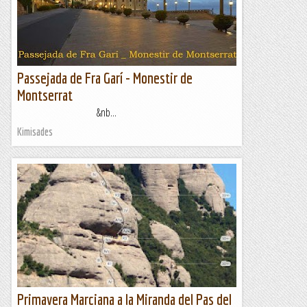
Codolosa per veure si podrem fer alguna cosa.Després...
Manel&Ita
Passejada de Fra Garí - Monestir de
Montserrat
&nb...
Kimisades
Primavera Marciana a la Miranda del Pas del