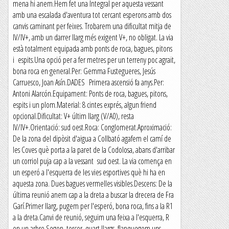
mena hi anem.Hem fet una Integral per aquesta vessant
amb una escalada d'aventura tot cercant esperons amb dos
canvis caminant per feixes. Trobarem una dificultat mitja de
IV/IV+, amb un darrer llarg més exigent V+, no obligat. La via
està totalment equipada amb ponts de roca, bagues, pitons
i espits.Una opció per a fer metres per un terreny poc agraït,
bona roca en general.Per: Gemma Fustegueres, Jesús
Carruesco, Joan Asín.DADES Primera ascensió fa anys.Per:
Antoni Alarcón.Equipament: Ponts de roca, bagues, pitons,
espits i un plom.Material: 8 cintes exprés, algun friend
opcional.Dificultat: V+ últim llarg (V/A0), resta
IV/IV+.Orientació: sud oest.Roca: Conglomerat.Aproximació:
De la zona del dipòsit d'aigua a Collbató agafem el camí de
les Coves què porta a la paret de la Codolosa, abans d'arribar
un corriol puja cap a la vessant sud oest. La via comença en
un esperó a l'esquerra de les vies esportives què hi ha en
aquesta zona. Dues bagues vermelles visibles.Descens: De la
última reunió anem cap a la dreta a buscar la drecera de Fra
Garí.Primer llarg, pugem per l'esperó, bona roca, fins a la R1
a la dreta.Canvi de reunió, seguim una feixa a l'esquerra, R
en un arbre.Segon, tercer, quart llargs, flanquegem uns