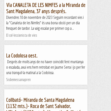
Via CANALETA DE LES NIMFES a la Miranda de
Sant Magdalena, 37 anys després.
Divendres 10 de novembre de 2023 Seguim recordant vies i
la "Canaleta de les Nimfes" és una bona obció per un dia
fresquet de tardor. La vaig escalar per primer cop a...
El col·leccionista de vies
La Codolosa oest.
Després de molts anys de no haver coincidit fent muntanya
o escalada, avui ens hem retrobat en Jaume Serra i jo per fer
una tranquil·la matinal a la Codolosa.
Sisbemessanapren
Collbató- Miranda de Santa Magdalena
(1132 mts.)- Roca de Sant Salvador,