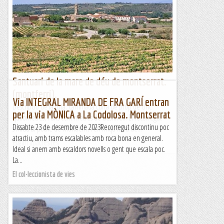
Santuari de la mare de déu de montserrat.
(montferri).
Via INTEGRAL MIRANDA DE FRA GARÍ entran
Descripció de la ruta; caminada curta de prop de cinc
per la via MÒNICA a La Codolosa. Montserrat
quilòmetres, i uns cent metres de desnivell. El recorregut
Dissabte 23 de desembre de 2023Recorregut discontinu poc
s'inicia al poble de Montferri, i en mitja hora de...
atractiu, amb trams escalables amb roca bona en general.
Esgarrapacrestes
Ideal si anem amb escaldors novells o gent que escala poc.
La...
El col·leccionista de vies