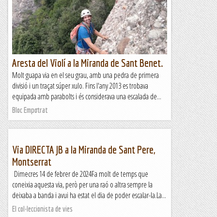
dificil.Entrada entre les vies Germinal i...
Les altres vies...
Aresta del Violí a la Miranda de Sant Benet.
Molt guapa via en el seu grau, amb una pedra de primera
divisió i un traçat súper xulo. Fins l'any 2013 es trobava
equipada amb parabolts i és considerava una escalada de...
Bloc Empotrat
Via DIRECTA JB a la Miranda de Sant Pere,
Montserrat
Dimecres 14 de febrer de 2024Fa molt de temps que
coneixia aquesta via, però per una raó o altra sempre la
deixaba a banda i avui ha estat el dia de poder escalar-la.La...
El col·leccionista de vies