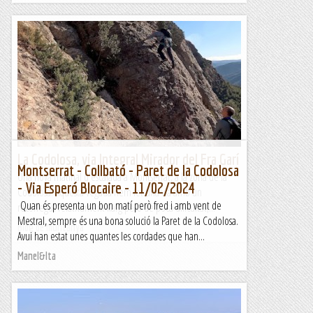
La Codolosa, via Integral Mirador del Fra Garí
Montserrat - Collbató - Paret de la Codolosa
Una nova matinal d'escalada a Montserrat, a la zona de la
- Via Esperó Blocaire - 11/02/2024
Codolosa. Aquesta vegada hem fet una via amb un
Quan és presenta un bon matí però fred i amb vent de
recorregut relativament llarg però de poca dificultat,...
Mestral, sempre és una bona solució la Paret de la Codolosa.
Blog de muntanya
Avui han estat unes quantes les cordades que han...
Manel&Ita