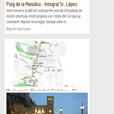
Puig de la Manúbia - Integral Sr. López
Hem tornat a la Vall de Lord per fer una vía d'escalada de
recent obertura, molt propera a la Cresta del Sol que ja
coneixem. Aquest recorregut, batejat amb el...
Blog de muntanya
Montserrat - Paret de la Codolosa - Via
Campions 13/05/2023
Per aquest dissabte, la previsió no era massa bona, així que
quedem amb la Laura i l'Alex per anar a la Paret de la