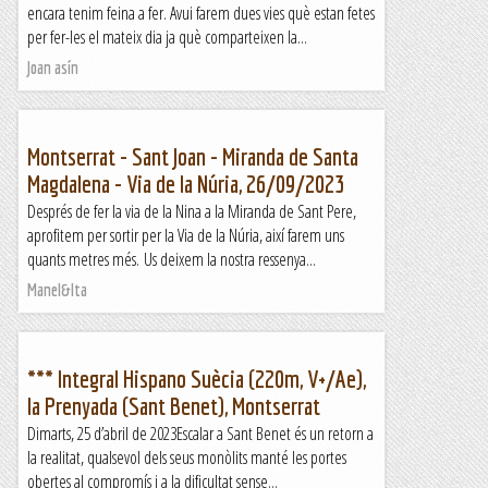
encara tenim feina a fer. Avui farem dues vies què estan fetes
per fer-les el mateix dia ja què comparteixen la...
Joan asín
Montserrat - Sant Joan - Miranda de Santa
Magdalena - Via de la Núria, 26/09/2023
Després de fer la via de la Nina a la Miranda de Sant Pere,
aprofitem per sortir per la Via de la Núria, així farem uns
quants metres més. Us deixem la nostra ressenya...
Manel&Ita
*** Integral Hispano Suècia (220m, V+/Ae),
la Prenyada (Sant Benet), Montserrat
Dimarts, 25 d’abril de 2023Escalar a Sant Benet és un retorn a
la realitat, qualsevol dels seus monòlits manté les portes
obertes al compromís i a la dificultat sense...