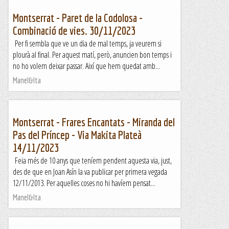
Montserrat - Paret de la Codolosa -
Combinació de vies. 30/11/2023
Per fi sembla que ve un dia de mal temps, ja veurem si
plourà al final. Per aquest matí, però, anuncien bon temps i
no ho volem deixar passar. Així que hem quedat amb...
Manel&Ita
Montserrat - Frares Encantats - Miranda del
Pas del Príncep - Via Makita Plateà
14/11/2023
Feia més de 10 anys que teníem pendent aquesta via, just,
des de que en Joan Asín la va publicar per primera vegada
12/11/2013. Per aquelles coses no hi havíem pensat...
Manel&Ita