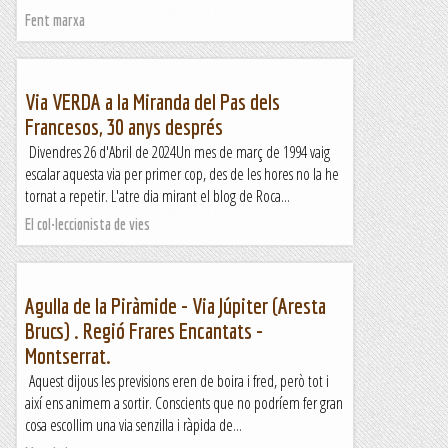
Fent marxa
Via VERDA a la Miranda del Pas dels
Francesos, 30 anys després
Divendres 26 d'Abril de 2024Un mes de març de 1994 vaig
escalar aquesta via per primer cop, des de les hores no la he
tornat a repetir. L'atre dia mirant el blog de Roca...
El col·leccionista de vies
Agulla de la Piràmide - Via Júpiter (Aresta
Brucs) . Regió Frares Encantats -
Montserrat.
Aquest dijous les previsions eren de boira i fred, però tot i
així ens animem a sortir. Conscients que no podríem fer gran
cosa escollim una via senzilla i ràpida de...