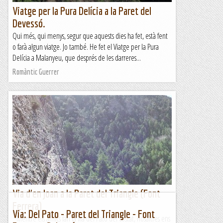
Viatge per la Pura Delícia a la Paret del
Devessó.
Qui més, qui menys, segur que aquests dies ha fet, està fent
o farà algun viatge. Jo també. He fet el Viatge per la Pura
Delícia a Malanyeu, que després de les darreres...
Romàntic Guerrer
Via d'en Joan a la Paret del Triangle (Font
Ferrera)
Via: Del Pato - Paret del Triangle - Font
Mentre els amics fan la via del Pato del costat, nosaltres ens