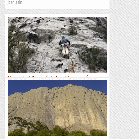
Joan asín
Nova via. L'Esperó de Sant Jaume a (una
paret sense nom).
Després d'obrir la primera via en aquesta paret que encara
no té nom, n'obro la segona amb unes característiques molt
similars: ponts de roca i flotants a dojo, i les...
Romàntic Guerrer