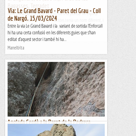
Bagasses, Terradet
Via: Le Grand Bavard - Paret del Grau - Coll
Molt bona via, tot i que el nom no li fa justícia. M'explica
de Nargó. 15/03/2024
Luichy que cadascú dels aperturistes tenia un nom diferent, i
Entre la via Le Grand Bavard i la variant de sortida l’Enforcall
com no es posaven d'acord, un sorteig va resoldre el...
hi ha una certa confusió en les diferents guies que s’han
Lo gall
editat d’aquest sector i també hi ha...
Manel&Ita
Anglada Cerdà a la Paret de la Pedrera
d'Aiguafreda.