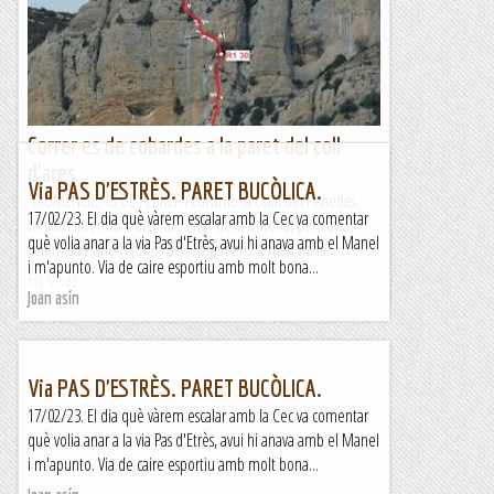
Correr es de cobardes a la paret del coll
d'ares
Via PAS D'ESTRÈS. PARET BUCÒLICA.
DIUMENGE, 18 DE FEBRER Avui amb la colla del Penedes
17/02/23. El dia què vàrem escalar amb la Cec va comentar
teníem intenció d'anar al Serrat de la Corona, però aviat
què volia anar a la via Pas d'Etrès, avui hi anava amb el Manel
veiem que anem justos de temps i ens fa mandra la...
i m'apunto. Via de caire esportiu amb molt bona...
Els Visas
Joan asín
Via PAS D'ESTRÈS. PARET BUCÒLICA.
17/02/23. El dia què vàrem escalar amb la Cec va comentar
què volia anar a la via Pas d'Etrès, avui hi anava amb el Manel
i m'apunto. Via de caire esportiu amb molt bona...