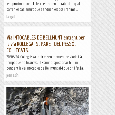
les aproximacions a la feixa es troben un cabirol al qual li
barren el pas: ensurt que s'enduen els dos i l'animal...
Lo gall
Via INTOCABLES DE BELLMUNT entrant per
la via KOLLEGATS. PARET DEL PESSÓ.
COLLEGATS.
20/03/24. Collegats va tenir el seu moment de glòria i fa
temps què no hi anava. El Ramir proposa anar-hi. Tinc
pendent la via Intocables de Bellmunt així que dit i fet.La...
Joan asín