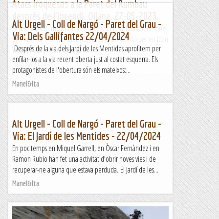
Atacs iroquesos a la Paret del Rumbau
després de l'incendi. Oliana. 27-05-2023.
Alt Urgell - Coll de Nargó - Paret del Grau -
La paret del Rumbau l'any 2010 i a sota a l'actualitat, després
Via: Dels Gallifantes 22/04/2024
de l'incendi. La via Atacs Iroquesos va ser oberta per en Joan
Després de la via dels Jardí de les Mentides aprofitem per
Vidal el Març - Abril del 2021 i...
enfilar-los a la via recent oberta just al costat esquerra. Els
Jaumegrimp 2
protagonistes de l'obertura són els mateixos:...
Manel&Ita
Alt Urgell - Coll de Nargó - Paret del Grau -
Via: El Jardí de les Mentides - 22/04/2024
En poc temps en Miquel Garrell, en Òscar Fernàndez i en
Ramon Rubio han fet una activitat d'obrir noves vies i de
recuperar-ne alguna que estava perduda. El Jardí de les...
Manel&Ita