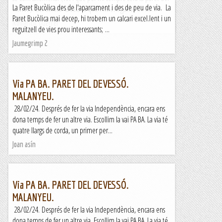
La Paret Bucòlica des de l'aparcament i des de peu de via. La
Tamok). Em escollit la Laia ja que teniem ganes de no...
Paret Bucòlica mai decep, hi trobem un calcari excel.lent i un
Romàntic Guerrer
reguitzell de vies prou interessants; ...
Jaumegrimp 2
Via PA BA. PARET DEL DEVESSÓ.
MALANYEU.
28/02/24. Després de fer la via Independència, encara ens
dona temps de fer un altre via. Escollim la vai PA BA. La via té
quatre llargs de corda, un primer per...
Joan asín
Via PA BA. PARET DEL DEVESSÓ.
MALANYEU.
28/02/24. Després de fer la via Independència, encara ens
dona temps de fer un altre via. Escollim la vai PA BA. La via té