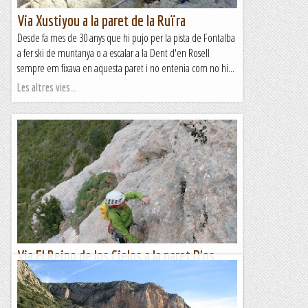
Via Xustiyou a la paret de la Ruïra
Desde fa mes de 30 anys que hi pujo per la pista de Fontalba
a fer ski de muntanya o a escalar a la Dent d'en Rosell
sempre em fixava en aquesta paret i no entenia com no hi...
Les altres vies...
Via El Reino de los Cielos a la paret D'os
Güeis
Al famós Castell de Loarre es va filmar el 2005 la pelicula "El
reino de los cielos". Nom que dona titol aquesta bonica i