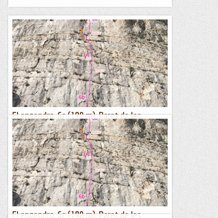
El engendro, 6c (190 m), Paret de les
Bagasses, Terradet
Molt bona via, tot i que el nom no li fa justícia. M'explica
Luichy que cadascú dels aperturistes tenia un nom diferent, i
com no es posaven d'acord, un sorteig va resoldre el...
Lo gall
El engendro, 6c (190 m), Paret de les