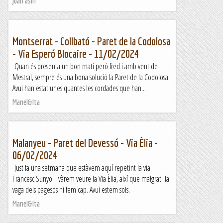
Joan asín
Montserrat - Collbató - Paret de la Codolosa
- Via Esperó Blocaire - 11/02/2024
Quan és presenta un bon matí però fred i amb vent de
Mestral, sempre és una bona solució la Paret de la Codolosa.
Avui han estat unes quantes les cordades que han...
Manel&Ita
Malanyeu - Paret del Devessó - Via Èlia -
06/02/2024
Just fa una setmana que estàvem aquí repetint la via
Francesc Sunyol i vàrem veure la Via Èlia, així que malgrat la
vaga dels pagesos hi fem cap. Avui estem sols.
Manel&Ita