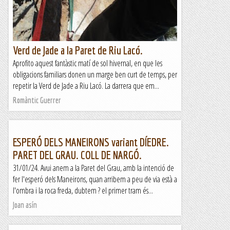
Verd de Jade a la Paret de Riu Lacó.
Aprofito aquest fantàstic matí de sol hivernal, en que les
obligacions familiars donen un marge ben curt de temps, per
repetir la Verd de Jade a Riu Lacó. La darrera que em...
Romàntic Guerrer
ESPERÓ DELS MANEIRONS variant DÍEDRE.
PARET DEL GRAU. COLL DE NARGÓ.
31/01/24. Avui anem a la Paret del Grau, amb la intenció de
fer l'esperó dels Maneirons, quan arribem a peu de via està a
l'ombra i la roca freda, dubtem ? el primer tram és...
Joan asín