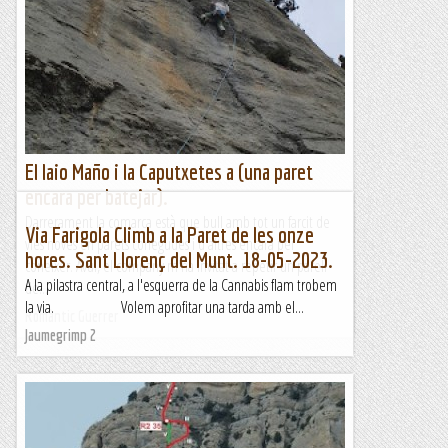
El Iaio Maño i la Caputxetes a (una paret
encara per batejar).
Darrerament la comarca està que bull amb tot un farcit de
Via Farigola Climb a la Paret de les onze
vies noves en parets conegudes i d'altres encara per
hores. Sant Llorenç del Munt. 18-05-2023.
coneixer. Avui, el company m'ha invitat a repetir un parell
A la pilastra central, a l'esquerra de la Cannabis flam trobem
de...
la via. Volem aprofitar una tarda amb el...
Romàntic Guerrer
Jaumegrimp 2