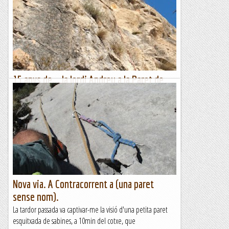
15 anys de... la Jordi Andreu a la Paret de
l'Ós.
Quan vaig començar a escalar, ja vaig sentir a parlar d'una
paret de bones dimensins al costat de Camarasa però la
meva informació del lloc era moooolt minsa, així que va...
Romàntic Guerrer
Nova via. A Contracorrent a (una paret
sense nom).
La tardor passada va captivar-me la visió d'una petita paret
esquitxada de sabines, a 10min del cotxe, que