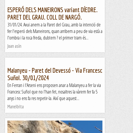
ESPERÓ DELS MANEIRONS variant DÍEDRE.
PARET DEL GRAU. COLL DE NARGÓ.
31/01/24. Avui anem a la Paret del Grau, amb la intenció de
fer l'esperó dels Maneirons, quan arribem a peu de via està a
l'ombra i la roca freda, dubtem ? el primer tram és...
Joan asín
Malanyeu - Paret del Devessó - Via Francesc
Suñol. 30/01/2024
En Ferran i l'Arseni ens proposen anar a Malanyeu a fer la via
Francesc Suñol que no l'han fet, nosaltres la vàrem fer fa 5
anys i no ens fa res repetir-la. Així que aquest...
Manel&Ita