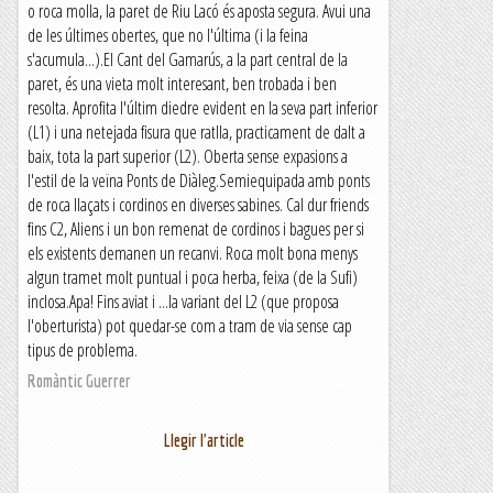
o roca molla, la paret de Riu Lacó és aposta segura. Avui una
de les últimes obertes, que no l'última (i la feina
s'acumula...).El Cant del Gamarús, a la part central de la
paret, és una vieta molt interesant, ben trobada i ben
resolta. Aprofita l'últim diedre evident en la seva part inferior
(L1) i una netejada fisura que ratlla, practicament de dalt a
baix, tota la part superior (L2). Oberta sense expasions a
l'estil de la veïna Ponts de Diàleg.Semiequipada amb ponts
de roca llaçats i cordinos en diverses sabines. Cal dur friends
fins C2, Aliens i un bon remenat de cordinos i bagues per si
els existents demanen un recanvi. Roca molt bona menys
algun tramet molt puntual i poca herba, feixa (de la Sufi)
inclosa.Apa! Fins aviat i ...la variant del L2 (que proposa
l'oberturista) pot quedar-se com a tram de via sense cap
tipus de problema.
Romàntic Guerrer
Llegir l'article