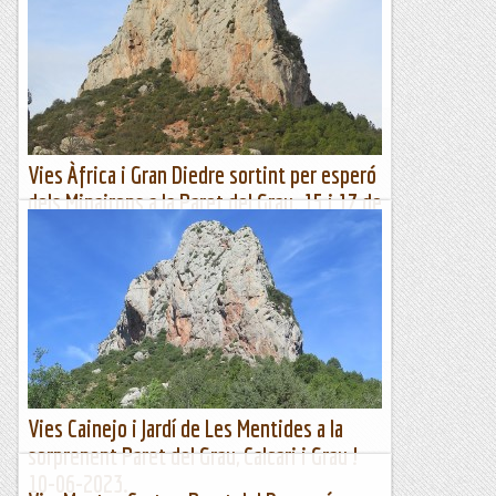
Com no podia ser d'una altre manera en Cerdà i l'Anglada
tenien tota la paret per desvirgar i gràcies al seu bon ull
varen triar la linea més lógica de la paret.Potser...
Bloc Empotrat
Vies Àfrica i Gran Diedre sortint per esperó
dels Minairons a la Paret del Grau. 15 i 17 de
febrer 2024
La majestuosa Paret del Grau vista des de coll Piquer.
Aprofitant la bona climatologia i orientació de la Paret del
Grau, aquest febrer hi tornem; hi tenim...
Jaumegrimp 2
Vies Cainejo i Jardí de Les Mentides a la
sorprenent Paret del Grau, Calcari i Grau !
10-06-2023.