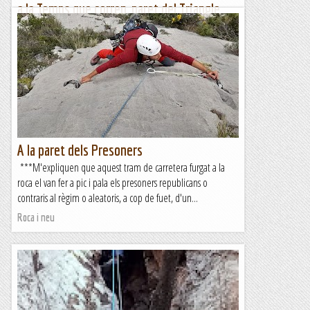
a la Temps que corren, paret del Triangle
(Font Ferrera)
***Sort que els pioners del lloc just penjaven al cintu uns
tascons, claus i falques, i algun que altre friend. Segur que
amb els artefactes d'ara la cosa encara, si cap,...
Roca i neu
A la paret dels Presoners
***M'expliquen que aquest tram de carretera furgat a la
roca el van fer a pic i pala els presoners republicans o
contraris al règim o aleatoris, a cop de fuet, d'un...
Roca i neu