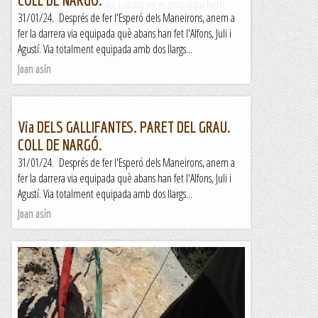
oberta a la paret del Grau, i abans no es massifiqui hem
31/01/24. Després de fer l'Esperó dels Maneirons, anem a
decidit anar-la a fer. De clientela no li'n faltarà,...
fer la darrera via equipada què abans han fet l'Alfons, Juli i
Romàntic Guerrer
Agustí. Via totalment equipada amb dos llargs...
Joan asín
Via DELS GALLIFANTES. PARET DEL GRAU.
COLL DE NARGÓ.
31/01/24. Després de fer l'Esperó dels Maneirons, anem a
fer la darrera via equipada què abans han fet l'Alfons, Juli i
Agustí. Via totalment equipada amb dos llargs...
Joan asín