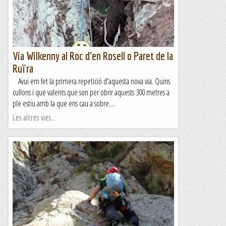
Via Wilkenny al Roc d'en Rosell o Paret de la
Ruïra
Avui em fet la primera repetició d'aquesta nova via. Quins
cullons i que valents que son per obrir aquests 300 metres a
ple estiu amb la que ens cau a sobre....
Les altres vies...