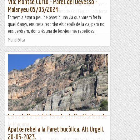
Via: Montse Curto - Paret del Devessó -
La Paret del Grau Coll de Nargó és molt conegut com a
Malanyeu 05/03/2024
zona d'escalada esportiva a l'indret de Coll Piquer i ja fa força
Tornem a estar a peu de paret d'una via que vàrem fer fa
anys hi havia pujat...
quasi 6 anys, ens costa recordar els detalls de la via, però no
Jaumegrimp 2
ens perdrem, doncs és una de les vies més repetides...
Manel&Ita
Laia a la Paret del Tamok o la Rentisclera de
la Maçana.
Apatxe rebel a la Paret bucòlica. Alt Urgell.
Feia una eternitat que no anava en aquesta paret que ja no
20-05-2023.
sé com anomenar (tot i que per mi sempre serà la paret del