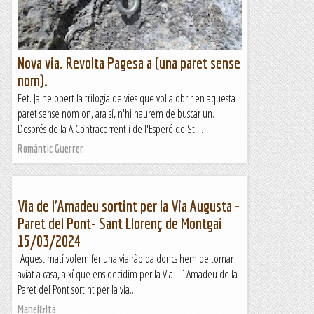
Nova via. Revolta Pagesa a (una paret sense
nom).
Fet. Ja he obert la trilogia de vies que volia obrir en aquesta
paret sense nom on, ara sí, n'hi haurem de buscar un.
Després de la A Contracorrent i de l'Esperó de St....
Romàntic Guerrer
Via de l'Amadeu sortint per la Via Augusta -
Paret del Pont- Sant Llorenç de Montgai
15/03/2024
Aquest matí volem fer una via ràpida doncs hem de tornar
aviat a casa, així que ens decidim per la Via l´Amadeu de la
Paret del Pont sortint per la via...
Manel&Ita