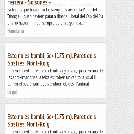
Ferrera - Solsonés -
entretindrem una bona estona a gaudir d'aquest pany de
Fa temps que havíem vist ressenyades vies de la Paret del
roca de qualitat.Comença per una entosta fins...
Triangle i quan havíem parat a dinar al Hostal del Cap del Pla
Les altres vies...
ens ho havíem mirat i sempre dèiem algun dia...
Manel&Ita
Esto no es bambi, 6c+ (175 m), Paret dels
Sostres, Mont-Roig
Inicien l'obertura Montse i Emili l'any passat, quan en una de
les aproximacions a la feixa es troben un cabirol al qual li
barren el pas: ensurt que s'enduen els dos i l'animal...
Lo gall
Esto no es bambi, 6c+ (175 m), Paret dels
Sostres, Mont-Roig
Inicien l'obertura Montse i Emili l'any passat, quan en una de