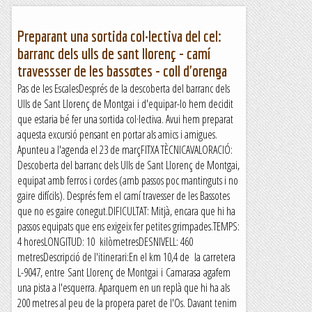
Preparant una sortida col·lectiva del cel:
barranc dels ulls de sant llorenç - camí
travessser de les bassotes - coll d'orenga
Pas de les EscalesDesprés de la descoberta del barranc dels
Ulls de Sant Llorenç de Montgai i d'equipar-lo hem decidit
que estaria bé fer una sortida col·lectiva. Avui hem preparat
aquesta excursió pensant en portar als amics i amigues.
Apunteu a l'agenda el 23 de marçFITXA TÈCNICAVALORACIÓ:
Descoberta del barranc dels Ulls de Sant Llorenç de Montgai,
equipat amb ferros i cordes (amb passos poc mantinguts i no
gaire difícils). Després fem el camí travesser de les Bassotes
que no es gaire conegut.DIFICULTAT: Mitjà, encara que hi ha
passos equipats que ens exigeix fer petites grimpades.TEMPS:
4 horesLONGITUD: 10 kilòmetresDESNIVELL: 460
metresDescripció de l'itinerari:En el km 10,4 de la carretera
L-9047, entre Sant Llorenç de Montgai i Camarasa agafem
una pista a l'esquerra. Aparquem en un replà que hi ha als
200 metres al peu de la propera paret de l'Os. Davant tenim