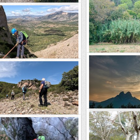
 Martí Sesserres - Besalú
Ruta pel barranc de Ca
l'Ample,etc.
pa del GR2, el camí de gran recorregut que
Jonquera i acaba a Sant Adrià de Besòs. Avui
rere l’Alt Empordà i hem entrat a la...
Fent marxa
tanya
GR2: Terrades - Sant 
e Sant Miquel
Segona etapa del GR2, el camí
at a visitar la petita comarca de la Terreta,
comença a La Jonquera i acaba 
vall de la Noguera Ribagorçana, entre la serra de
recorrent l'Alt Empordà sortint d
 el Mont-rebei. Aquesta vegada...
Blog de muntanya
tanya
Pedraforca pel coll de
per la Roca Mur de Sant Llorenç
Hi ha muntanyes que semblen 
excursió per la zona de Sant Llorenç de Munt.
pas per ser pujades. El Pedrafor
tit del Marquet de les Roques per fer un
enfilat mai a res més alt que u