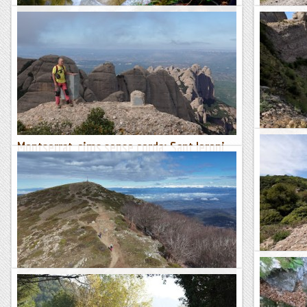
Barranc de Sant Ramon i Salt de Fumanya
GR2: Sant
Doble jornada barranquista en el Berguedà amb dues
Una nova eta
activitats molt diferents entre elles. Primer hem fet el
comença a la 
descens del Barranc del Coll de Sant Ramon, fàcil i obert,...
hem deixat en
Blog de muntanya
Blog de mun
Montserrat, cims sense corda: Sant Jeroni
Barranc d
(II)
Avui hem torn
situada a la 
Ja fa quatre anys que es va publicar el llibre Montserrat, cims
Sant Gervàs i
sense corda. En aquesta publicació es proposa un bon grapat
d'ascensions a roques i agulles de...
Blog de mun
Blog de muntanya
Excursió 
Matagalls, pel Coll de Bordoriol
Hem fet una 
Avui hem sor
Una vegada més, hem vingut al Matagalls. Aquesta vegada hi