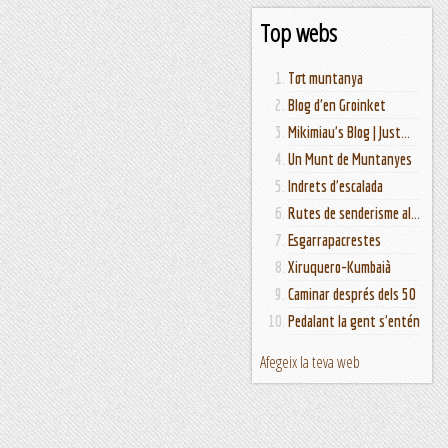
Top webs
Tot muntanya
Blog d'en Groinket
Mikimiau's Blog | Just...
Un Munt de Muntanyes
Indrets d'escalada
Rutes de senderisme al...
Esgarrapacrestes
Xiruquero-Kumbaià
Caminar després dels 50
Pedalant la gent s'entén
Afegeix la teva web