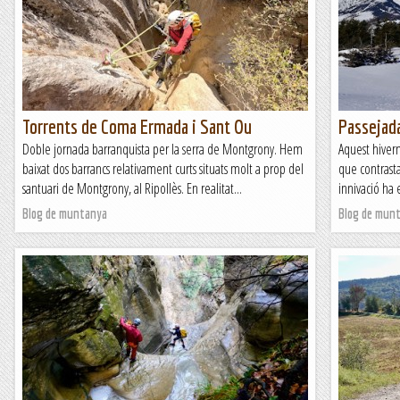
Torrents de Coma Ermada i Sant Ou
Passejada
Doble jornada barranquista per la serra de Montgrony. Hem
Aquest hivern
baixat dos barrancs relativament curts situats molt a prop del
que contrasta
santuari de Montgrony, al Ripollès. En realitat...
innivació ha e
Blog de muntanya
Blog de mun