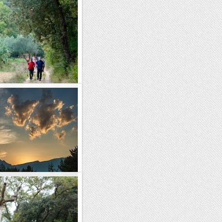
rretes,Alt de
Martí Sesserres
 de gran recorregut que
a Sant Adrià. Avui hem seguit
e la petita...
l Verdet
fetes per ser pintades —no
ca n’és una. No cal haver-se
n campanar per...