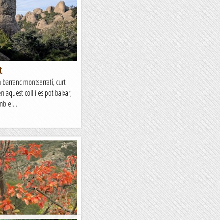
t
n barranc montserratí, curt i
 aquest coll i es pot baixar,
mb el...