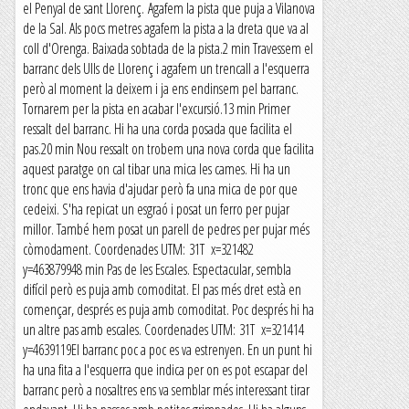
el Penyal de sant Llorenç. Agafem la pista que puja a Vilanova
de la Sal. Als pocs metres agafem la pista a la dreta que va al
coll d'Orenga. Baixada sobtada de la pista.2 min Travessem el
barranc dels Ulls de Llorenç i agafem un trencall a l'esquerra
però al moment la deixem i ja ens endinsem pel barranc.
Tornarem per la pista en acabar l'excursió.13 min Primer
ressalt del barranc. Hi ha una corda posada que facilita el
pas.20 min Nou ressalt on trobem una nova corda que facilita
aquest paratge on cal tibar una mica les cames. Hi ha un
tronc que ens havia d'ajudar però fa una mica de por que
cedeixi. S'ha repicat un esgraó i posat un ferro per pujar
millor. També hem posat un parell de pedres per pujar més
còmodament. Coordenades UTM: 31T x=321482
y=463879948 min Pas de les Escales. Espectacular, sembla
difícil però es puja amb comoditat. El pas més dret està en
començar, després es puja amb comoditat. Poc després hi ha
un altre pas amb escales. Coordenades UTM: 31T x=321414
y=4639119El barranc poc a poc es va estrenyen. En un punt hi
ha una fita a l'esquerra que indica per on es pot escapar del
barranc però a nosaltres ens va semblar més interessant tirar