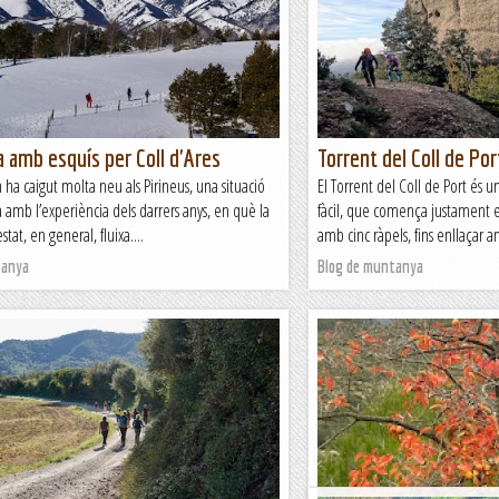
 amb esquís per Coll d'Ares
Torrent del Coll de Por
 ha caigut molta neu als Pirineus, una situació
El Torrent del Coll de Port és u
 amb l’experiència dels darrers anys, en què la
fàcil, que comença justament en
stat, en general, fluixa....
amb cinc ràpels, fins enllaçar a
tanya
Blog de muntanya