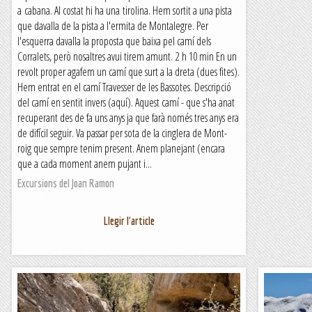
a cabana. Al costat hi ha una tirolina. Hem sortit a una pista
que davalla de la pista a l'ermita de Montalegre. Per
l'esquerra davalla la proposta que baixa pel camí dels
Corralets, però nosaltres avui tirem amunt. 2 h 10 min En un
revolt proper agafem un camí que surt a la dreta (dues fites).
Hem entrat en el camí Travesser de les Bassotes. Descripció
del camí en sentit invers (aquí). Aquest camí - que s'ha anat
recuperant des de fa uns anys ja que farà només tres anys era
de difícil seguir. Va passar per sota de la cinglera de Mont-
roig que sempre tenim present. Anem planejant (encara
que a cada moment anem pujant i...
Excursions del Joan Ramon
Llegir l'article