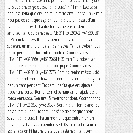
endavant. Hi ha passos amb petites grimpades. Hi ha alguns
tolls que ens exigeix passar amb cura.1 h 11 min. Escapada
per l'esquerra que ens indica un carrerany i un fita.1 h 22 min
Nou pas exigent que agafem per la dreta un ressalt d'un
parell de metres. Hi ha dos ferros que ens ajuden a pujar
amb facilitat. Coordenades UTM: 31T x=320972 y=46395381
h 29 min Nou ressalt que superem per la dreta del barranc
superant un mur d'un parell de metres. També trobem dos
ferros per superar-ho amb comoditat. Coordenades
UTM: 31T x=320860 y=46395661 h 32 min Ens trobem amb
un salt del barranc que no es pot pujar. Coordenades
UTM: 31T x=320813 y=4639575. Com no tenim més solució
que tirar endarrere.1 h 42 min Tirem per la dreta hidrogràfica
per un tram pendent. Trobem una fita que ens ajuda a
trobar una corda. Remuntem el barranc amb l'ajuda de la
corda ennusada. Són uns 15 metres pendent. Coordenades
UTM: 31T x=320858 y=4639557. Sortim a un llom planer per
on anirem pujant. Trobem una sèrie de fites que anem
seguint amb cura. Hi ha un moment que entrem en un
pinar. Hi ha trams ben pendents.2 h 08 min Sortim a una
esplanada on hi ha una pleta que s'està habilitant com