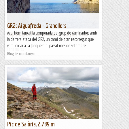
verticals. El seu ràpel principal, de 110 metres...
Blog de muntanya
GR2: Aiguafreda - Granollers
Avui hem tancat la temporada del grup de caminadors amb
Cap Negret,Mascarat,cales,canyó,vistes
la darrera etapa del GR2, un camí de gran recorregut que
vam iniciar a La Jonquera el passat mes de setembre i...
Fent marxa
Blog de muntanya
Pic de Salòria, 2.789 m