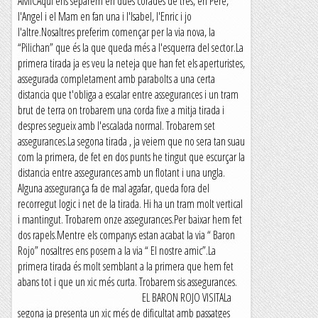
AMICAqui ens separem en dues corades de tres, en Pere,
l'Angel i el Mam en fan una i l'Isabel, l'Enric i jo
l'altre.Nosaltres preferim començar per la via nova, la
“Pilichan” que és la que queda més a l'esquerra del sector.La
primera tirada ja es veu la neteja que han fet els aperturistes,
assegurada completament amb parabolts a una certa
distancia que t'obliga a escalar entre assegurances i un tram
brut de terra on trobarem una corda fixe a mitja tirada i
despres segueix amb l'escalada normal. Trobarem set
assegurances.La segona tirada , ja veiem que no sera tan suau
com la primera, de fet en dos punts he tingut que escurçar la
distancia entre assegurances amb un flotant i una ungla.
Alguna assegurança fa de mal agafar, queda fora del
recorregut logic i net de la tirada. Hi ha un tram molt vertical
i mantingut. Trobarem onze assegurances.Per baixar hem fet
dos rapels.Mentre els companys estan acabat la via “ Baron
Rojo” nosaltres ens posem a la via “ El nostre amic”.La
primera tirada és molt semblant a la primera que hem fet
abans tot i que un xic més curta. Trobarem sis assegurances.
EL BARON ROJO VISITALa
segona ja presenta un xic més de dificultat amb passatges