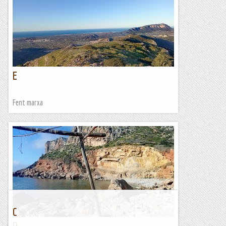
montserratina situada entre el Torrent Fondo i el Torrent de
la Font Seca. La seva cara sud, la que mira a Collbató,...
Blog de muntanya
E
Fent marxa
C
D