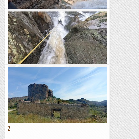
Corga da Fecha
Avui hem fet el descens d'un dels millors barrancs de Galícia:
la Corga da Fecha. Es tracta d'un barranc molt aquàtic, amb
grans cascades i gorgs d'aigües...
Blog de muntanya
Barranc de Fírbeda
Avui les previsions meteorològiques eren dolentes. Es
preveia pluja a mig matí i el dia estava gris. Després de
valorar la situació, hem decidit fer el descens d'un...
Blog de muntanya
Z