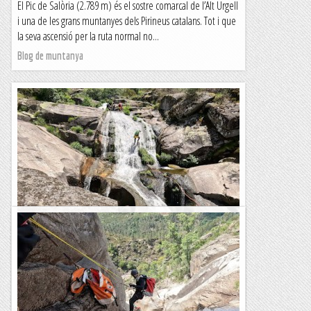
El Pic de Salòria (2.789 m) és el sostre comarcal de l’Alt Urgell
i una de les grans muntanyes dels Pirineus catalans. Tot i que
la seva ascensió per la ruta normal no...
Blog de muntanya
Cascades de Bilhó
Avui era el darrer dia de barranquisme en el Lejano
Oeste. Vam arribar ahir a la tarda a Portugal, on tenim
llogada una casa per passar-hi un parell de nits, i avui...
Blog de muntanya