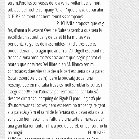
serem.Però les converses del dia van al voltant de la mort
sobtada del nostre company "Chani" que ens va deixar ahir.
D. E. P.Finalment ens hem reunit sis companys .
PILICHANLa proposta que vaig
fer, d'anar a la vessant Oest de Naireda sembla que sera la
escollida.En aquest pany de paret hi ha moltes vies
pendents, (algunes de inasumibles !!!) i d'altres que es
poden deixar fer o sigui que anem a l'Alt Urgell esperant no
trobar la zona amb masses escaladors que hagin pensat el
mateix que nosaltres.Del llibre d'en M. Blanco tenim
controlades dues vies situades a la part esquerra de la paret
(sota l'Esperó Xelo Bam), però fa poc vaig trobar una
ressenya que en marcaba tres vies molt semblants, curtes i
assegurades!!!.Fem l'aturada per esmorzar al bar Tahussà i
despres directes al parquing de Figols.El parquing està ple
d'autocaravanes i cotxes, però esperem no trobar gaire gent
a la paret.Agafem el cami de la ferrada que passa sota de la
zona que hem escollit i a l'altura d'una tartera marcada per
una gran fita remuntem fins a peu de paret, on per sort no hi
ha ningú. EL NOSTRE