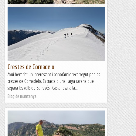
Tossal Gros
Després de la llarga activitat d'ahir, quan vam fer el llarg
recorregut de la Cresta de Cornadelo, avui hem aprofitat el
dia de retorn a casa per fer una activitat una...
Blog de muntanya
Crestes de Cornadelo
Avui hem fet un interessant i panoràmic recorregut per les
crestes de Cornadelo. Es tracta d'una llarga carena que
separa les valls de Barravés i Castanesa, a la...
Blog de muntanya