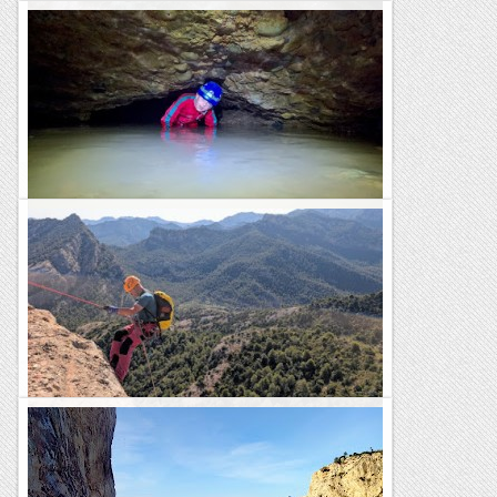
Barranc de Bausen
Avui hem fet una activitat lúdica i refrescant. A la Vall d'Aran
s'han sobrepassat els 35 graus de temperatura i teníem
moltes ganes de refrescar-nos bé. El...
Blog de muntanya
Botet de Casa Rei
Hem iniciat una estada de quatre dies als Pirineus amb una
singular activitat subterrània. De camí cap a la Vall d'Aran, ens
hem aturat a la Terreta per explorar el...
Blog de muntanya
Xurrador de Penyagalera (Toll de Vidre)
El barranc del Xorrador de Penyagalera, més conegut com a
barranc del Toll de Vidre, pertany a la categoria de grans