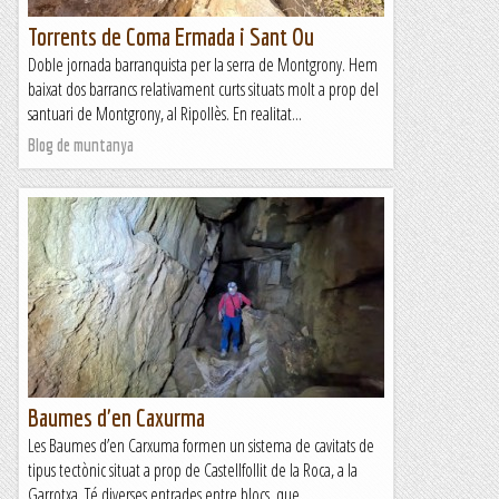
Torrents de Coma Ermada i Sant Ou
Doble jornada barranquista per la serra de Montgrony. Hem
baixat dos barrancs relativament curts situats molt a prop del
santuari de Montgrony, al Ripollès. En realitat...
Blog de muntanya
Baumes d'en Caxurma
Les Baumes d’en Carxuma formen un sistema de cavitats de
tipus tectònic situat a prop de Castellfollit de la Roca, a la
Garrotxa. Té diverses entrades entre blocs, que...