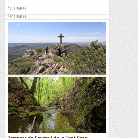
Fent marxa
Fent marxa
Per la Serra de Montmell
La Serra de Montmell és un petit massís muntanyós situat
entre el Baix Penedès i l'Alt Camp. El seu punt de màxima
altitud és el Puig de la Talaia (861 m), que a...
Blog de muntanya