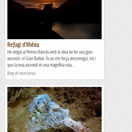
situat a prop de Cauterets, en el Pirineu francès. La seva
ascensió no és fàcil per cap de les seves vies...
Blog de muntanya
Refugi d'Ilhéou
He vingut al Pirineu francès amb la idea de fer una gran
ascensió: el Gran Barbat. És un cim força desconegut, tot i
que la seva ascensió és una magnífica ruta...
Blog de muntanya