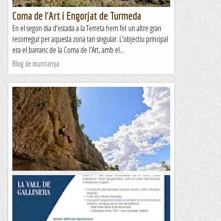
Coma de l'Art i Engorjat de Turmeda
En el segon dia d'estada a la Terreta hem fet un altre gran
recorregut per aquesta zona tan singular. L'objectiu principal
era el barranc de la Coma de l'Art, amb el...
Blog de muntanya
Llau del Sallent
Hem fet una nova incursió a la Terreta, per baixar un dels
seus barrancs: la Llau del Sallent. Com tots els barrancs que
hem recorregut a la Terreta, es tracta d'una...