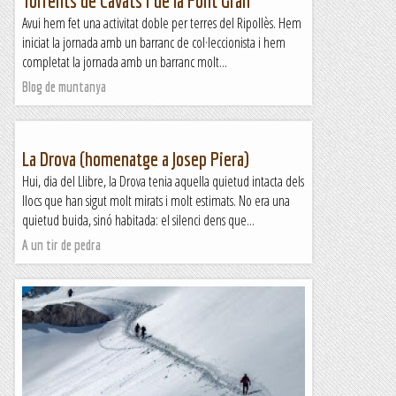
Torrents de Cavats i de la Font Gran
Avui hem fet una activitat doble per terres del Ripollès. Hem
iniciat la jornada amb un barranc de col·leccionista i hem
completat la jornada amb un barranc molt...
Blog de muntanya
La Drova (homenatge a Josep Piera)
Hui, dia del Llibre, la Drova tenia aquella quietud intacta dels
llocs que han sigut molt mirats i molt estimats. No era una
quietud buida, sinó habitada: el silenci dens que...
A un tir de pedra