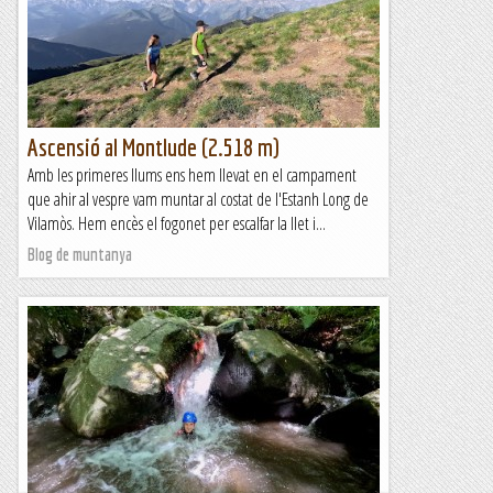
Jan i la Mariona, amb una activitat diferent. Després de fer,
en jornades anteriors, espeleologia,...
Blog de muntanya
Ascensió al Montlude (2.518 m)
Amb les primeres llums ens hem llevat en el campament
que ahir al vespre vam muntar al costat de l'Estanh Long de
Vilamòs. Hem encès el fogonet per escalfar la llet i...
Blog de muntanya