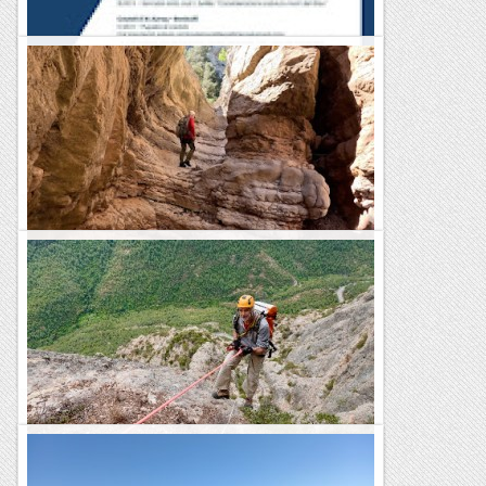
Blog de muntanya
Ruta Al-Azraq,750 aniversari
Fent marxa
Per les Serres del Mestral
Hem fet una petita excursió per les Serres de Mestral. Un
recorregut circular des de la petita població de Masboquera
amb dos punts d'interès: la Bauma d'en Marian i...
Blog de muntanya
Canal dels Sonats
El Serrat de les Garrigoses és una petita carena