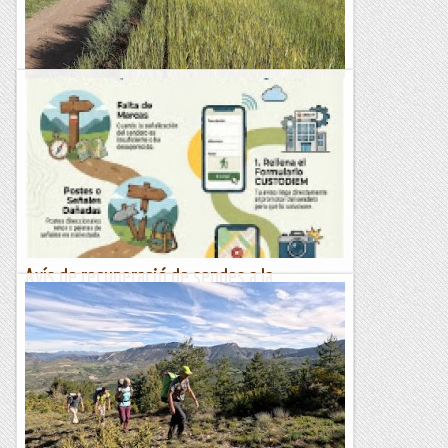
GR2: Collada del Villar - Aiguafreda
Una nova etapa, la penúltima, del GR2. Aquesta vegada hem
completat la travessia de la comarca d'Osona acabant a
Aiguafreda, a les portes del Vallès Oriental. Ha estat...
Blog de muntanya
Avís de recuperació de sendes a la
federació dins del pla Custodiem.
L'associació Senda Alternativa ha enviat correus a la
federació per informar de diverses incidències en diferents
senders PR de la Marina Alta i Comtat.Sender pr-cv 168...
Fent marxa