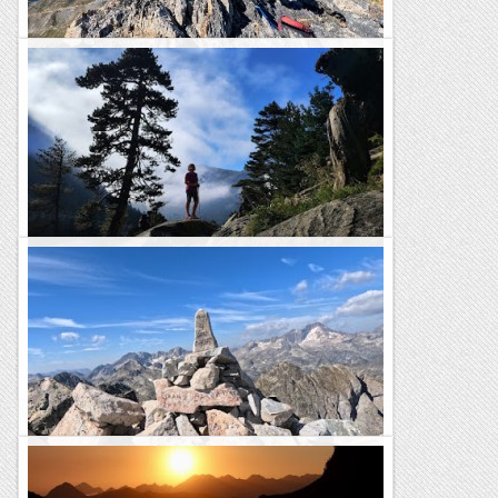
Ascensió al Pic de Monné (2.724 m)
El Monné és un d'aquells cims poc freqüentats, un dels
cim per a col·leccionistes que són ignorats per molta gent
perquè no arriben als 3.000 metres i no...
Blog de muntanya
Excursió al Lac de Gaube
Avui, de vacances pels Pirineus francesos, hem fet una curta
excursió; una clàssica de la zona de Cauterets. Tot i que es
tracta només d'una curta passejada,...
Blog de muntanya
Ascensió al Grand Barbat (2.813 m)
El Grand Barbat és un cim solitari, salvatge i poc conegut