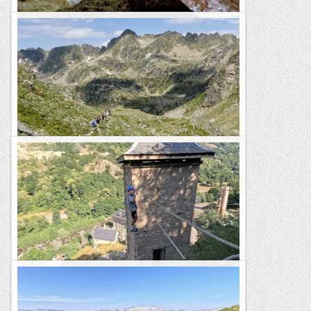
Cova Xives i Cova de Ca na Reia
Com saben els nostres seguidors, un tipus d'activitat que
apareix sovint a les entrades del blog és l'exploració de les
cavitats d'Eivissa. Avui, acompanyat per en...
Blog de muntanya
Ascensió al Pic de Nérassol (2.633 m)
Fa uns dies vam posar punt final a la temporada del grup de
senderistes completant el recorregut del GR2 entre
Aiguafreda i Granollers. Tanmateix, en aquest grup hi ha...
Blog de muntanya
Via Ferrada Torre de Cledes
Avui hem tancat les colònies d'estiu a la Vall d'Aran amb en