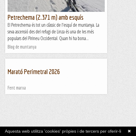
Petrechema (2.371 m) amb esquís
El Petrechema és tot un clàssic de l'esquí de muntanya. La
seva ascensió des del refugi de Linza és una de les més
populars del Pirineu Occidental. Quan hi ha bona...
Blog de muntanya
Marató Perimetral 2026
Fent marxa
Aquesta web utilitza 'cookies' pròpies i de tercers per oferir-li
✖
Inici
RSS
Contacta