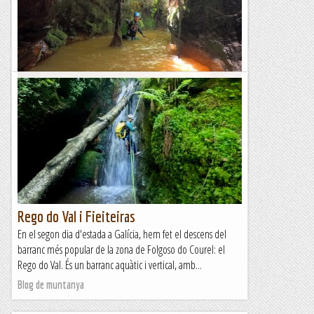
per seguir recorrent els barrancs gallecs. Hem...
Blog de muntanya
Forgas do Fial
Una nova jornada barranquista a Galícia. Seguim a la zona do
Courel però avui ens hem desplaçat a una població propera,
Seceda, encara pertanyent al municipi de...
Blog de muntanya
Rego do Val i Fieiteiras
En el segon dia d'estada a Galícia, hem fet el descens del
barranc més popular de la zona de Folgoso do Courel: el
Rego do Val. És un barranc aquàtic i vertical, amb...
Blog de muntanya