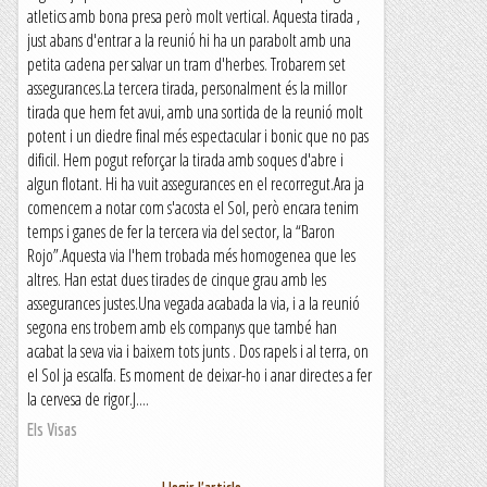
atletics amb bona presa però molt vertical. Aquesta tirada ,
just abans d'entrar a la reunió hi ha un parabolt amb una
petita cadena per salvar un tram d'herbes. Trobarem set
assegurances.La tercera tirada, personalment és la millor
tirada que hem fet avui, amb una sortida de la reunió molt
potent i un diedre final més espectacular i bonic que no pas
dificil. Hem pogut reforçar la tirada amb soques d'abre i
algun flotant. Hi ha vuit assegurances en el recorregut.Ara ja
comencem a notar com s'acosta el Sol, però encara tenim
temps i ganes de fer la tercera via del sector, la “Baron
Rojo”.Aquesta via l'hem trobada més homogenea que les
altres. Han estat dues tirades de cinque grau amb les
assegurances justes.Una vegada acabada la via, i a la reunió
segona ens trobem amb els companys que també han
acabat la seva via i baixem tots junts . Dos rapels i al terra, on
el Sol ja escalfa. Es moment de deixar-ho i anar directes a fer
la cervesa de rigor.J....
Els Visas