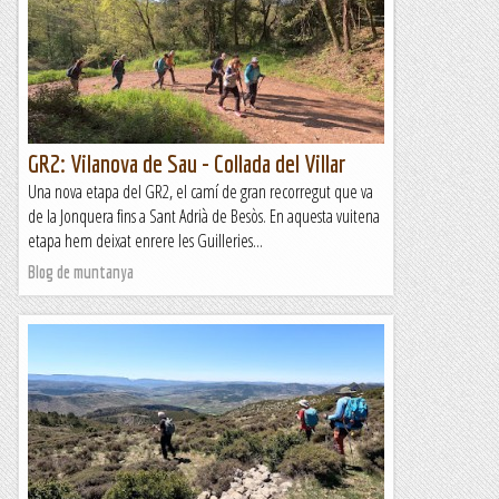
dels Ports. El barranc de la Cova Pintada és tot un clàssic, que
recorre alguns paratges realment...
Blog de muntanya
GR2: Vilanova de Sau - Collada del Villar
Una nova etapa del GR2, el camí de gran recorregut que va
de la Jonquera fins a Sant Adrià de Besòs. En aquesta vuitena
etapa hem deixat enrere les Guilleries...
Blog de muntanya