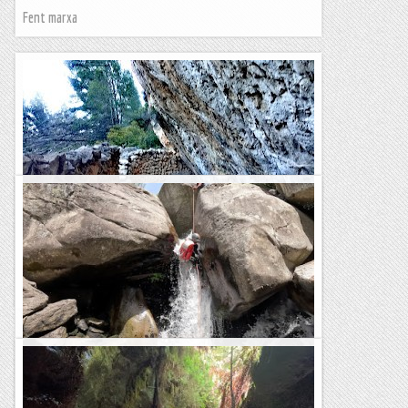
Fent marxa
Fotos variades
Fent marxa
Ola da Cenza
Després de tres intenses jornades barranquistes a la zona de
Folgoso do Courel, avui ens hem desplaçat a una nova zona